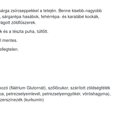
 sárga zsírcseppekkel a tetején. Benne kisebb-nagyobb
k, sárgarépa hasábok, fehérrépa- és karalábé kockák,
vágott zöldfűszerek.
k és a tészta puha, túlfőtt.
ól mentes.
ellegtelen.
okozó (Nátrium Glutornát), szőlőcukor, szárított zöldségfélék
pa, petrezselyemlevél, petrezselyemgyökér, vöröshagyma),
zerszínezék (kurkumin)