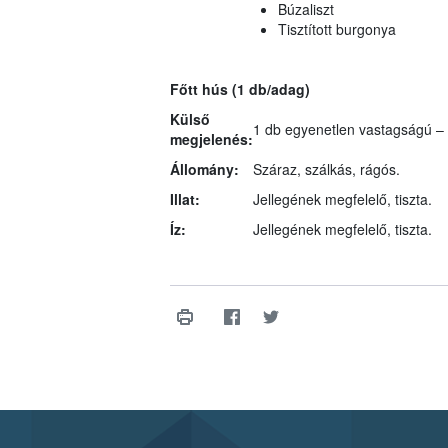
Búzaliszt
Tisztított burgonya
Főtt hús (1 db/adag)
Külső
1 db egyenetlen vastagságú – 
megjelenés:
Állomány:
Száraz, szálkás, rágós.
Illat:
Jellegének megfelelő, tiszta.
Íz:
Jellegének megfelelő, tiszta.