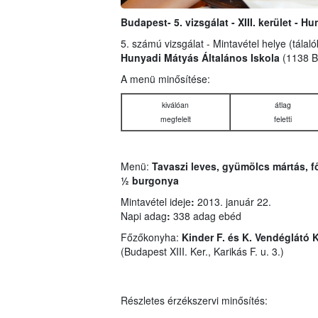
Budapest- 5. vizsgálat - XIII. kerület - 
5. számú vizsgálat - Mintavétel helye (tálal
Hunyadi Mátyás Általános Iskola
(1138 B
A menü minősítése:
kiválóan
átlag
megfelelt
feletti
Menü:
Tavaszi leves, gyümölcs mártás, fő
½ burgonya
Mintavétel ideje
:
2013. január 22.
Napi adag
:
338 adag ebéd
Főzőkonyha:
Kinder F. és K. Vendéglátó K
(Budapest XIII. Ker., Karikás F. u. 3.)
Részletes érzékszervi minősítés: