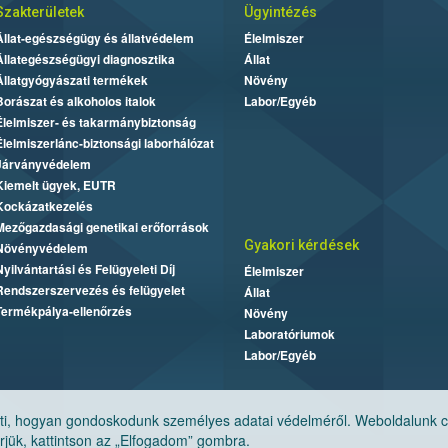
Szakterületek
Ügyintézés
Állat-egészségügy és állatvédelem
Élelmiszer
Állategészségügyi diagnosztika
Állat
Állatgyógyászati termékek
Növény
Borászat és alkoholos italok
Labor/Egyéb
Élelmiszer- és takarmánybiztonság
Élelmiszerlánc-biztonsági laborhálózat
Járványvédelem
Kiemelt ügyek, EUTR
Kockázatkezelés
Mezőgazdasági genetikai erőforrások
Gyakori kérdések
Növényvédelem
Nyilvántartási és Felügyeleti Díj
Élelmiszer
Rendszerszervezés és felügyelet
Állat
Termékpálya-ellenőrzés
Növény
Laboratóriumok
Labor/Egyéb
, hogyan gondoskodunk személyes adatai védelméről. Weboldalunk cook
jük, kattintson az „Elfogadom” gombra.