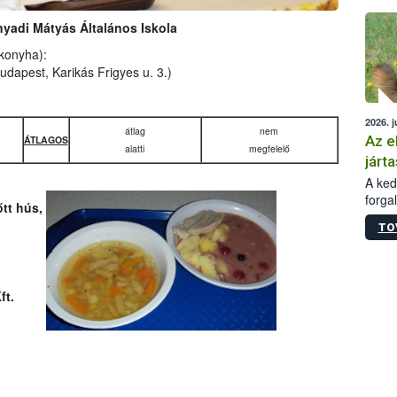
épüle
Hunyadi Mátyás Általános Iskola
ókonyha):
udapest, Karikás Frigyes u. 3.)
2026. j
átlag
nem
Az e
ÁTLAGOS
alatti
megfelelő
járta
A kedv
forga
tt hús,
Korm.
TO
sérül
felme
veszé
Ezen 
ft.
vonni
jártas