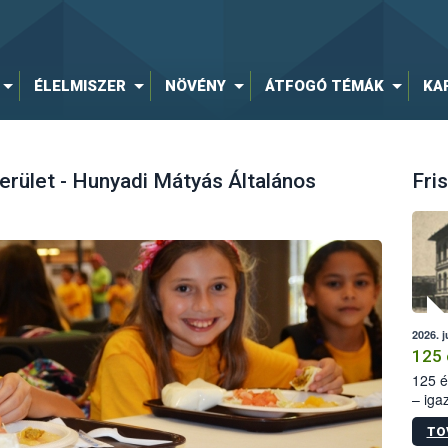
ÉLELMISZER
NÖVÉNY
ÁTFOGÓ TÉMÁK
KA
 kerület - Hunyadi Mátyás Általános
Fris
2026. j
125 
125 é
– iga
állam
TO
15. sz