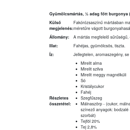
Gyümölcsmártás, ½ adag főtt burgonya (
Külső
Fakórózsaszínű mártásban mag
megjelenés:
méretűre vágott burgonyahasáb
Állomány:
A mártás megfelelő sűrűségű,
Illat:
Fahéjas, gyümölcsös, tiszta.
Íz:
Jellegtelen, aromaszegény, s
Mirelit alma
Mirelit szilva
Mirelit meggy magnélküli
Só
Kristálycukor
Fahéj
Részletes
Szegfűszeg
összetétel:
Málnaszörp - (cukor, málna
színező anyagok: bodzalé s
szorbát)
Tejföl 20%
Tej 2,8%