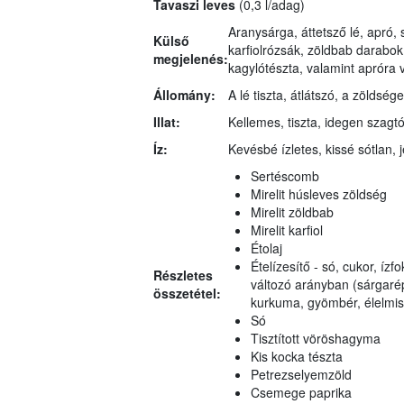
Tavaszi leves
(0,3 l/adag)
Aranysárga, áttetsző lé, apró,
Külső
karfiolrózsák, zöldbab darabo
megjelenés:
kagylótészta, valamint apróra 
Állomány:
A lé tiszta, átlátszó, a zöldsége
Illat:
Kellemes, tiszta, idegen szagt
Íz:
Kevésbé ízletes, kissé sótlan, j
Sertéscomb
Mirelit húsleves zöldség
Mirelit zöldbab
Mirelit karfiol
Étolaj
Ételízesítő - só, cukor, ízf
Részletes
változó arányban (sárgaré
összetétel:
kurkuma, gyömbér, élelmis
Só
Tisztított vöröshagyma
Kis kocka tészta
Petrezselyemzöld
Csemege paprika