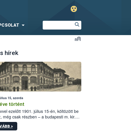
PCSOLAT
s hírek
úlius 15, szerda
éve történt
vvel ezelőtt 1901. július 15-én, költözött be
z, még csak részben – a budapesti m. kir.
i vetőmagvizsgáló állomás a Kis Rókus utca
VÁBB >
ám alatti, Czigler Győző által tervezett új