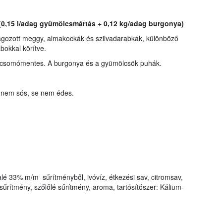
0,15 l/adag gyümölcsmártás + 0,12 kg/adag burgonya)
ozott meggy, almakockák és szilvadarabkák, különböző
okkal körítve.
 csomómentes. A burgonya és a gyümölcsök puhák.
e nem sós, se nem édes.
lé 33% m/m sűrítményből, ivóvíz, étkezési sav, citromsav,
űrítmény, szőlőlé sűrítmény, aroma, tartósítószer: Kálium-