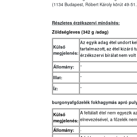
(1134 Budapest, Róbert Károly körút 49-51.
Részletes érzékszervi minősítés:
Zöldségleves (342 g /adag)
Az egyik adag étel undort ke
Külső
tartalmazott, az étel kizáró 
megjelenés:
érzékszervi bírálat nem volt 
-
Állomány:
-
Illat:
-
Íz:
burgonyafgőzelék fokhagymás apró pul
A feltálalt étel nem egyezik az
Külső
elnevezésével, a főzelék nem
megjelenés:
Állomány:
-