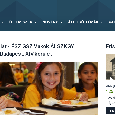
ÉLELMISZER
NÖVÉNY
ÁTFOGÓ TÉMÁK
KA
álat - ÉSZ GSZ Vakok ÁLSZKGY
Fris
 Budapest, XIV.kerület
2026. j
125 
125 é
– iga
állam
TO
15. sz