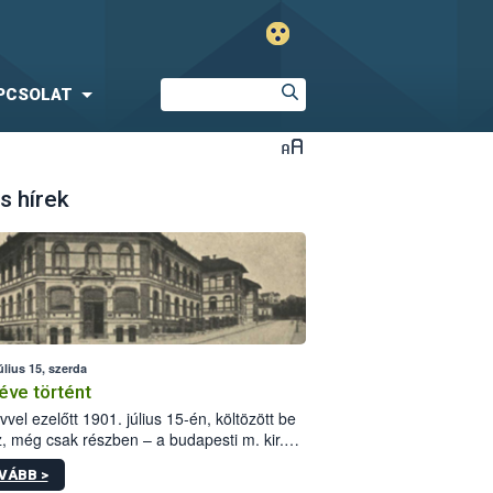
PCSOLAT
s hírek
úlius 15, szerda
éve történt
vvel ezelőtt 1901. július 15-én, költözött be
z, még csak részben – a budapesti m. kir.
i vetőmagvizsgáló állomás a Kis Rókus utca
VÁBB >
ám alatti, Czigler Győző által tervezett új