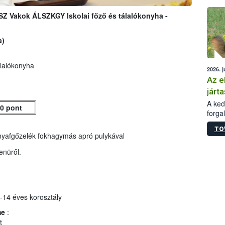
épüle
SZ Vakok ÁLSZKGY Iskolai főző és tálalókonyha -
a)
lalókonyha
2026. j
Az e
járta
A kedv
0 pont
forga
Korm.
TO
sérül
yafgőzelék fokhagymás apró pulykával
felme
veszé
enüről.
Ezen 
vonni
jártas
-14 éves korosztály
me
:
t