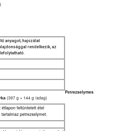
)
ltő anyagot, hajszálat
tulajdonsággal rendelkezik, az
lefolytatható.
Petrezselymes
yka
(397 g + 144 g /adag)
 étlapon feltüntetett étel
 tartalmaz petrezselymet.