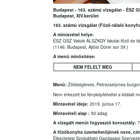
Budapest - 163. számú vizsgálat - ÉSZ G
Budapest, XIV.kerület
163. számú vizsgálat (Főző-tálaló konyh
A mintavétel helye:
ÉSZ GSZ Vakok ÁLSZKGY Iskolai főző és tá
(1146. Budapest, Ajtósi Dürer sor 39.)
A menü minősítése:
NEM FELELT MEG
Menü:
Zöldségleves, Petrezselymes burgon
Nem érkezett be fényképfelvétel a kitálalt m
Mintavétel ideje:
2019. június 17.
Mintavételi alap :
50 adag
A vizsgált menüt fogyasztó korosztály:
7
A főzőkonyha üzemeltetőjének neve, cí
Étkeztetési Szolgáltató Gazdasági Szerveze