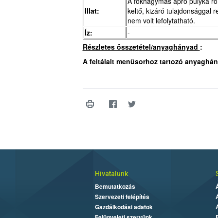
A fokhagymás apró pulyka rom
Illat:
keltő, kizáró tulajdonsággal r
nem volt lefolytatható.
Íz:
-
Részletes összetétel/anyaghányad
:
A feltálalt menüsorhoz tartozó anyaghán
Hivatalunk
Bemutatkozás
Szervezeti felépítés
Gazdálkodási adatok
Felügyeleti szervünk