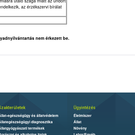
lásra utaló szaga miatt az undort
endelkezik, az érzékszervi bírálat
yadnyilvántartás nem érkezett be.
Szakterületek
Ügyintézés
Állat-egészségügy és állatvédelem
Élelmiszer
Állategészségügyi diagnosztika
Állat
Állatgyógyászati termékek
Növény
Borászat és alkoholos italok
Labor/Egyéb