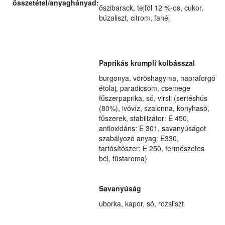
összetétel/anyaghányad:
őszibarack, tejföl 12 %-os, cukor,
búzaliszt, citrom, fahéj
Paprikás krumpli kolbásszal
burgonya, vöröshagyma, napraforgó
étolaj, paradicsom, csemege
fűszerpaprika, só, virsli (sertéshús
(80%), ivóvíz, szalonna, konyhasó,
fűszerek, stabilizátor: E 450,
antioxidáns: E 301, savanyúságot
szabályozó anyag: E330,
tartósítószer: E 250, természetes
bél, füstaroma)
Savanyúság
uborka, kapor, só, rozsliszt