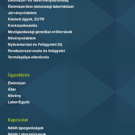
Élelmiszerlánc-biztonsági laborhálózat
Járványvédelem
Kiemelt ügyek, EUTR
Kockázatkezelés
Mezőgazdasági genetikai erőforrások
Növényvédelem
Nyilvántartási és Felügyeleti Díj
Rendszerszervezés és felügyelet
Termékpálya-ellenőrzés
Ügyintézés
Élelmiszer
Állat
Növény
Labor/Egyéb
Kapcsolat
Nébih Igazgatóságok
Nébih Laboratóriumok