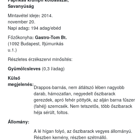
Savanyúság
Mintavétel ideje
:
2014.
november 20.
Napi adag
:
194 adag/ebéd
Főzőkonyha
:
Gastro-Tom Bt.
(1092 Budapest, Ifjúmunkás
u.1.)
Részletes érzékszervi minősítés:
Gyümölcsleves
(0,3 l/adag)
Külső
megjelenés:
Drappos-barnás, nem átlátszó lében nagyobb
darab, hámozatlan, negyedelt őszibarack
gerezdek, apró fehér pöttyök, az alján barna fűszer
(fahéj) szemcsék. Nem tetszetős, több őszibarack
héja sérült, foltos.
Állomány:
A lé hígan folyó, az őszibarack vegyes állományú.
Részben kemény, részben szétmálló.