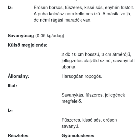
Íz:
Erősen borsos, fűszeres, kissé sós, enyhén füstölt.
A puha kolbász nem kellemes ízű. A másik íze jó,
de némi rágási maradék van.
Savanyúság
(0,05 kg/adag)
Külső megjelenés:
2 db 10 cm hosszú, 3 cm átmérőjű,
jellegzetes olajzöld színű, savanyított
uborka.
Állomány:
Harsogóan ropogós.
Illat:
Savanykás, fűszeres, jellegének
megfelelő.
Íz:
Fűszeres, kissé sós, erősen
savanyú.
Részletes
Gyümölcsleves