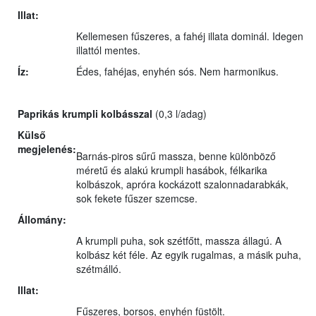
Illat:
Kellemesen fűszeres, a fahéj illata dominál. Idegen
illattól mentes.
Íz:
Édes, fahéjas, enyhén sós. Nem harmonikus.
Paprikás krumpli kolbásszal
(0,3 l/adag)
Külső
megjelenés:
Barnás-piros sűrű massza, benne különböző
méretű és alakú krumpli hasábok, félkarika
kolbászok, apróra kockázott szalonnadarabkák,
sok fekete fűszer szemcse.
Állomány:
A krumpli puha, sok szétfőtt, massza állagú. A
kolbász két féle. Az egyik rugalmas, a másik puha,
szétmálló.
Illat:
Fűszeres, borsos, enyhén füstölt.