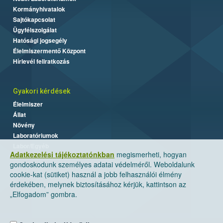
Kormányhivatalok
Sajtókapcsolat
Ügyfélszolgálat
Hatósági jogsegély
Élelmiszermentő Központ
Hírlevél feliratkozás
Gyakori kérdések
Élelmiszer
Állat
Növény
Laboratóriumok
Labor/Egyéb
Adatkezelési tájékoztatónkban
megismerheti, hogyan
gondoskodunk személyes adatai védelméről. Weboldalunk
cookie-kat (sütiket) használ a jobb felhasználói élmény
érdekében, melynek biztosításához kérjük, kattintson az
„Elfogadom” gombra.