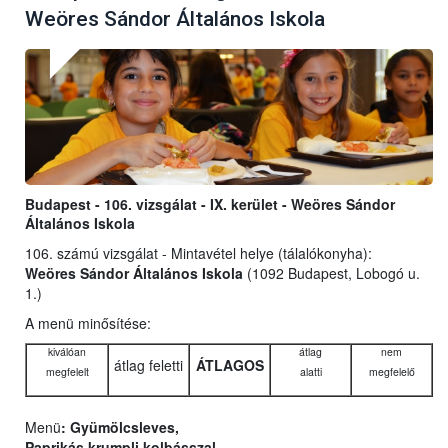
Weöres Sándor Általános Iskola
Budapest - 106. vizsgálat - IX. kerület - Weöres Sándor
Általános Iskola
106. számú vizsgálat - Mintavétel helye (tálalókonyha):
Weöres Sándor Általános Iskola
(1092 Budapest, Lobogó u.
1.)
A menü minősítése:
kiválóan
átlag
nem
átlag feletti
ÁTLAGOS
megfelelt
alatti
megfelelő
Menü
: Gyümölcsleves,
Paprikás krumpli kolbásszal,