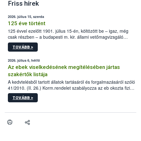
Friss hírek
2026. július 15, szerda
125 éve történt
125 évvel ezelőtt 1901. július 15-én, költözött be – igaz, még
csak részben – a budapesti m. kir. állami vetőmagvizsgáló
állomás a Kis Rókus utca 15. szám alatti, Czigler Győző által
TOVÁBB >
tervezett új épületébe.
2026. július 6, hétfő
Az ebek viselkedésének megítélésében jártas
szakértők listája
A kedvtelésből tartott állatok tartásáról és forgalmazásáról szóló
41/2010. (II. 26.) Korm.rendelet szabályozza az eb okozta fizikai
sérülés, illetve ennek veszélye keletkezésekor felmerülő
TOVÁBB >
hatósági feladatokat, valamint a veszélyes eb tartását és annak
engedélyezését. Ezen eljárások során szükség esetén be kell
vonni az ebek viselkedésének megítélésében jártas szakértőt.