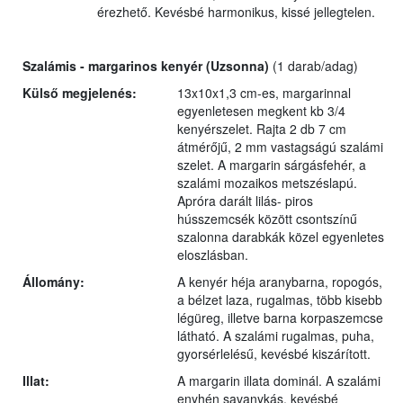
érezhető. Kevésbé harmonikus, kissé jellegtelen.
Szalámis - margarinos kenyér
(Uzsonna)
(1 darab/adag)
Külső megjelenés:
13x10x1,3 cm-es, margarinnal
egyenletesen megkent kb 3/4
kenyérszelet. Rajta 2 db 7 cm
átmérőjű, 2 mm vastagságú szalámi
szelet. A margarin sárgásfehér, a
szalámi mozaikos metszéslapú.
Apróra darált lilás- piros
hússzemcsék között csontszínű
szalonna darabkák közel egyenletes
eloszlásban.
Állomány:
A kenyér héja aranybarna, ropogós,
a bélzet laza, rugalmas, több kisebb
légüreg, illetve barna korpaszemcse
látható. A szalámi rugalmas, puha,
gyorsérlelésű, kevésbé kiszárított.
Illat:
A margarin illata dominál. A szalámi
enyhén savanykás, kevésbé