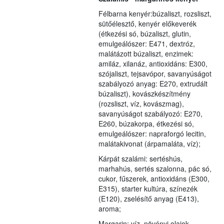
Félbarna kenyér:búzaliszt, rozsliszt,
sütőélesztő, kenyér előkeverék
(étkezési só, búzaliszt, glutin,
emulgeálószer: E471, dextróz,
malátázott búzaliszt, enzimek:
amiláz, xilanáz, antioxidáns: E300,
szójaliszt, tejsavópor, savanyúságot
szabályozó anyag: E270, extrudált
búzaliszt), kovászkészítmény
(rozsliszt, víz, kovászmag),
savanyúságot szabályozó: E270,
E260, búzakorpa, étkezési só,
emulgeálószer: napraforgó lecitin,
malátakivonat (árpamaláta, víz);
Kárpát szalámi: sertéshús,
marhahús, sertés szalonna, pác só,
cukor, fűszerek, antioxidáns (E300,
E315), starter kultúra, színezék
(E120), zselésítő anyag (E413),
aroma;
Margarin: víz, növényi olajok