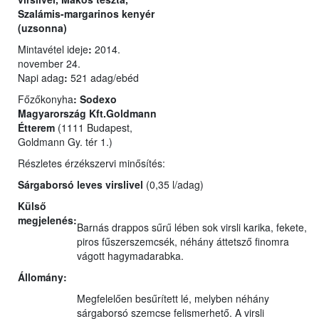
Szalámis-margarinos kenyér
(uzsonna)
Mintavétel ideje
:
2014.
november 24.
Napi adag
:
521 adag/ebéd
Főzőkonyha
:
Sodexo
Magyarország Kft.Goldmann
Étterem
(1111 Budapest,
Goldmann Gy. tér 1.)
Részletes érzékszervi minősítés:
Sárgaborsó leves virslivel
(0,35 l/adag)
Külső
megjelenés:
Barnás drappos sűrű lében sok virsli karika, fekete,
piros fűszerszemcsék, néhány áttetsző finomra
vágott hagymadarabka.
Állomány:
Megfelelően besűrített lé, melyben néhány
sárgaborsó szemcse felismerhető. A virsli