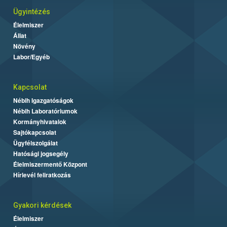
Ügyintézés
Élelmiszer
Állat
Növény
Labor/Egyéb
Kapcsolat
Nébih Igazgatóságok
Nébih Laboratóriumok
Kormányhivatalok
Sajtókapcsolat
Ügyfélszolgálat
Hatósági jogsegély
Élelmiszermentő Központ
Hírlevél feliratkozás
Gyakori kérdések
Élelmiszer