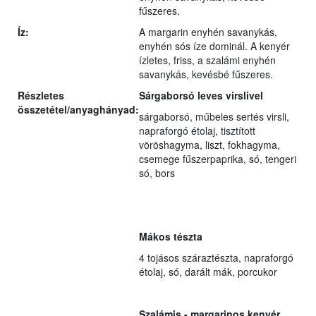
fűszeres.
Íz:
A margarin enyhén savanykás,
enyhén sós íze dominál. A kenyér
ízletes, friss, a szalámi enyhén
savanykás, kevésbé fűszeres.
Részletes
Sárgaborsó leves virslivel
összetétel/anyaghányad:
sárgaborsó, műbeles sertés virsli,
napraforgó étolaj, tisztított
vöröshagyma, liszt, fokhagyma,
csemege fűszerpaprika, só, tengeri
só, bors
Mákos tészta
4 tojásos száraztészta, napraforgó
étolaj, só, darált mák, porcukor
Szalámis - margarinos kenyér