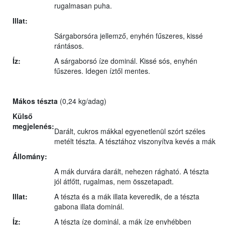
rugalmasan puha.
Illat:
Sárgaborsóra jellemző, enyhén fűszeres, kissé
rántásos.
Íz:
A sárgaborsó íze dominál. Kissé sós, enyhén
fűszeres. Idegen íztől mentes.
Mákos tészta
(0,24 kg/adag)
Külső
megjelenés:
Darált, cukros mákkal egyenetlenül szórt széles
metélt tészta. A tésztához viszonyítva kevés a mák
Állomány:
A mák durvára darált, nehezen rágható. A tészta
jól átfőtt, rugalmas, nem összetapadt.
Illat:
A tészta és a mák illata keveredik, de a tészta
gabona illata dominál.
Íz:
A tészta íze dominál, a mák íze enyhébben