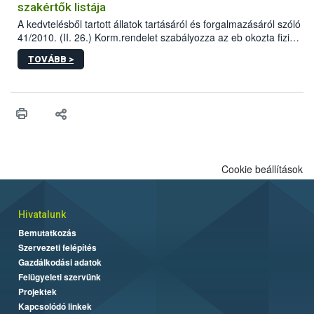
szakértők listája
A kedvtelésből tartott állatok tartásáról és forgalmazásáról szóló
41/2010. (II. 26.) Korm.rendelet szabályozza az eb okozta fizikai
sérülés, illetve ennek veszélye keletkezésekor felmerülő
TOVÁBB >
hatósági feladatokat, valamint a veszélyes eb tartását és annak
engedélyezését. Ezen eljárások során szükség esetén be kell
vonni az ebek viselkedésének megítélésében jártas szakértőt.
Cookie beállítások
Hivatalunk
Bemutatkozás
Szervezeti felépítés
Gazdálkodási adatok
Felügyeleti szervünk
Projektek
Kapcsolódó linkek