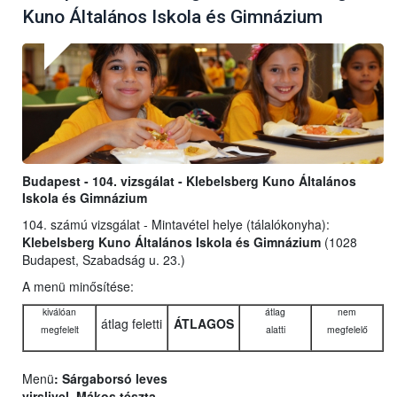
Kuno Általános Iskola és Gimnázium
Budapest - 104. vizsgálat - Klebelsberg Kuno Általános
Iskola és Gimnázium
104. számú vizsgálat - Mintavétel helye (tálalókonyha):
Klebelsberg Kuno Általános Iskola és Gimnázium
(1028
Budapest, Szabadság u. 23.)
A menü minősítése:
kiválóan
átlag
nem
átlag feletti
ÁTLAGOS
megfelelt
alatti
megfelelő
Menü
: Sárgaborsó leves
virslivel, Mákos tészta,