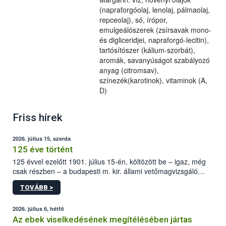
(napraforgóolaj, lenolaj, pálmaolaj,
repceolaj), só, írópor,
emulgeálószerek (zsírsavak mono-
és digliceridjei, napraforgó-lecitin),
tartósítószer (kálium-szorbát),
aromák, savanyúságot szabályozó
anyag (citromsav),
színezék(karotinok), vitaminok (A,
D)
Friss hírek
2026. július 15, szerda
125 éve történt
125 évvel ezelőtt 1901. július 15-én, költözött be – igaz, még
csak részben – a budapesti m. kir. állami vetőmagvizsgáló
állomás a Kis Rókus utca 15. szám alatti, Czigler Győző által
TOVÁBB >
tervezett új épületébe.
2026. július 6, hétfő
Az ebek viselkedésének megítélésében jártas