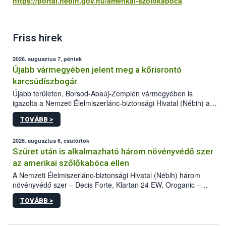
https://portal.nebih.gov.hu/amerikai-szolokaboca
Friss hírek
2026. augusztus 7, péntek
Újabb vármegyében jelent meg a kőrisrontó
karcsúdíszbogár
Újabb területen, Borsod-Abaúj-Zemplén vármegyében is
igazolta a Nemzeti Élelmiszerlánc-biztonsági Hivatal (Nébih) a
kőrisrontó karcsúdíszbogár (Agrilus planipennis) jelenlétét. A
TOVÁBB >
kártevőt nem csak színcsapdában találták meg, de már fertőzött
fában is azonosították. A növényvédelmi szakemberek folytatják
az intenzív felderítést, emellett az intézkedéseket a szlovák
2026. augusztus 6, csütörtök
hatósággal is összehangolják a terjedés megállítása érdekében.
Szüret után is alkalmazható három növényvédő szer
az amerikai szőlőkabóca ellen
A Nemzeti Élelmiszerlánc-biztonsági Hivatal (Nébih) három
növényvédő szer – Decis Forte, Klartan 24 EW, Oroganic –
engedélyokiratát módosította, így azok a szüretet követően,
TOVÁBB >
egészen a vesszőérettség (BBCH 91) stádiumáig
felhasználhatóak a szőlőben. A kiterjesztések célja, hogy a korai
érésű szőlőkben is legyen lehetőség a károsító elleni további