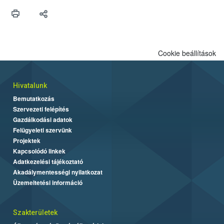
védekezésre. Az Oroganic készítmény kis kiszerelésben kiskerti
felhasználók számára is elérhető és ökológiai termesztésben is
engedélyezett.
Cookie beállítások
Hivatalunk
Bemutatkozás
Szervezeti felépítés
Gazdálkodási adatok
Felügyeleti szervünk
Projektek
Kapcsolódó linkek
Adatkezelési tájékoztató
Akadálymentességi nyilatkozat
Üzemeltetési információ
Szakterületek