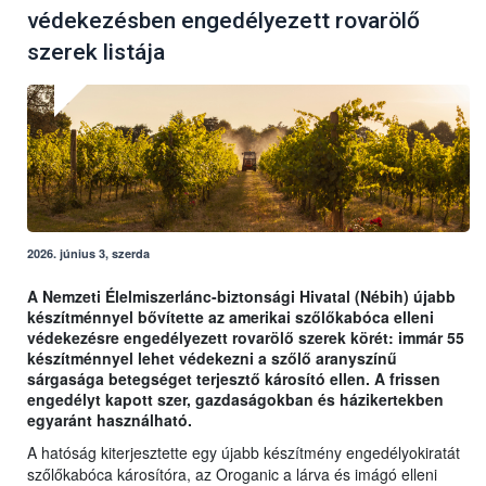
védekezésben engedélyezett rovarölő
szerek listája
2026. június 3, szerda
A Nemzeti Élelmiszerlánc-biztonsági Hivatal (Nébih) újabb
készítménnyel bővítette az amerikai szőlőkabóca elleni
védekezésre engedélyezett rovarölő szerek körét: immár 55
készítménnyel lehet védekezni a szőlő aranyszínű
sárgasága betegséget terjesztő károsító ellen. A frissen
engedélyt kapott szer, gazdaságokban és házikertekben
egyaránt használható.
A hatóság kiterjesztette egy újabb készítmény engedélyokiratát
szőlőkabóca károsítóra, az Oroganic a lárva és imágó elleni