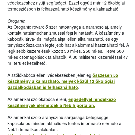
védekezéshez nyújt segítséget. Ezzel együtt már 12 ökológiai
termesztésben is felhasználható készítmény alkalmazható.
Oroganic
Az Oroganic rovarölő szer hatóanyaga a narancsolaj, amely
kontakt hatásmechanizmussal fejti ki hatását. A készítmény a
kabócák lárva- és imágóalakjai ellen alkalmazható, és egy
tenyészidőszakban legfeljebb hat alkalommal használható fel. A
legkisebb kiszerelések között 30 ml-es, 250 ml-es, illetve 500
ml-es csomagolások találhatók. A 30 mililiteres kiszereléssel 47
m² terület kezelhető.
A szőlőkabóca elleni védekezésben jelenleg
összesen 55
készítmény alkalmazható, melyek közül 12 ökológiai
gazdálkodásban is felhasználható
.
Az amerikai szőlőkabóca elleni,
engedéllyel rendelkező
készítmények elérhetőek a Nébih portálon.
Az amerikai szőlő aranyszínű sárgasága betegséggel
kapcsolatos minden aktuális és fontos információ elérhető a
Nébih tematikus aloldalán: