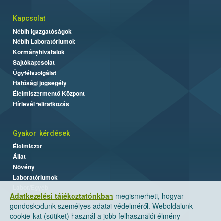
Kapcsolat
Nébih Igazgatóságok
Nébih Laboratóriumok
Kormányhivatalok
Sajtókapcsolat
Ügyfélszolgálat
Hatósági jogsegély
Élelmiszermentő Központ
Hírlevél feliratkozás
Gyakori kérdések
Élelmiszer
Állat
Növény
Laboratóriumok
Labor/Egyéb
Adatkezelési tájékoztatónkban
megismerheti, hogyan
gondoskodunk személyes adatai védelméről. Weboldalunk
cookie-kat (sütiket) használ a jobb felhasználói élmény