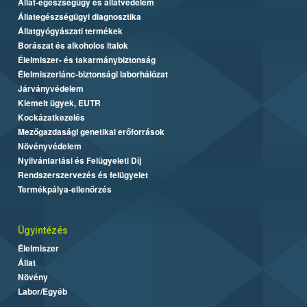
Állat-egészségügy és állatvédelem
Állategészségügyi diagnosztika
Állatgyógyászati termékek
Borászat és alkoholos italok
Élelmiszer- és takarmánybiztonság
Élelmiszerlánc-biztonsági laborhálózat
Járványvédelem
Kiemelt ügyek, EUTR
Kockázatkezelés
Mezőgazdasági genetikai erőforrások
Növényvédelem
Nyilvántartási és Felügyeleti Díj
Rendszerszervezés és felügyelet
Termékpálya-ellenőrzés
Ügyintézés
Élelmiszer
Állat
Növény
Labor/Egyéb