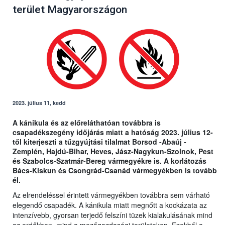
terület Magyarországon
2023. július 11, kedd
A kánikula és az előreláthatóan továbbra is
csapadékszegény időjárás miatt a hatóság 2023. július 12-
től kiterjeszti a tűzgyújtási tilalmat Borsod -Abaúj -
Zemplén, Hajdú-Bihar, Heves, Jász-Nagykun-Szolnok, Pest
és Szabolcs-Szatmár-Bereg vármegyékre is. A korlátozás
Bács-Kiskun és Csongrád-Csanád vármegyékben is tovább
él.
Az elrendeléssel érintett vármegyékben továbbra sem várható
elegendő csapadék. A kánikula miatt megnőtt a kockázata az
intenzívebb, gyorsan terjedő felszíni tüzek kialakulásának mind