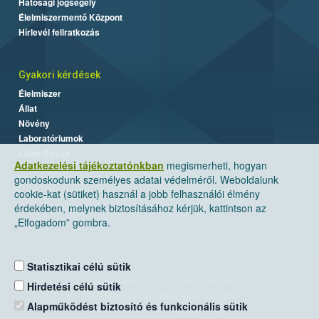
Hatósági jogsegély
Élelmiszermentő Központ
Hírlevél feliratkozás
Gyakori kérdések
Élelmiszer
Állat
Növény
Laboratóriumok
Labor/Egyéb
Adatkezelési tájékoztatónkban
megismerheti, hogyan
gondoskodunk személyes adatai védelméről. Weboldalunk
cookie-kat (sütiket) használ a jobb felhasználói élmény
érdekében, melynek biztosításához kérjük, kattintson az
„Elfogadom” gombra.
Statisztikai célú sütik
Nemzeti Élelmiszerlánc-biztonsági Hivatal
Hirdetési célú sütik
Cím: 1024 Budapest, Keleti Károly utca. 24.
Alapműködést biztosító és funkcionális sütik
Levelezési cím: 1525 Budapest. Pf. 30.