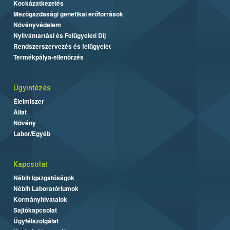
Kockázatkezelés
Mezőgazdasági genetikai erőforrások
Növényvédelem
Nyilvántartási és Felügyeleti Díj
Rendszerszervezés és felügyelet
Termékpálya-ellenőrzés
Ügyintézés
Élelmiszer
Állat
Növény
Labor/Egyéb
Kapcsolat
Nébih Igazgatóságok
Nébih Laboratóriumok
Kormányhivatalok
Sajtókapcsolat
Ügyfélszolgálat