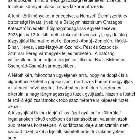
az erdőkben, mind a mezőgazdasági területeken. Ezekből a
tüzekből könnyen alakulhatnak ki koronatüzek is.
A fenti körülményeket mérlegelve, a Nemzeti Élelmiszerlánc-
biztonsági Hivatal (Nébih) a Belügyminisztérium Országos
Katasztrófavédelmi Főigazgatóságának egyetértésével,
2023.július 12-től kihirdeti a fokozott tűzveszélyt, egyidejűleg
tűzgyújtási tilalmat rendel el Borsod -Abaúj -Zemplén, Hajdú-
Bihar, Heves, Jász-Nagykun-Szolnok, Pest és Szabolcs-
Szatmár-Bereg vármegyék teljes területén. A hatóság
változatlanul fenntartja a tűzgyújtási tilalmat Bács-Kiskun és
Csongrád-Csanád vármegyékben.
A Nébih kéri, fokozottan ügyeljenek arra, hogy ne dobják ki a
cigarettacsikkeket a gépkocsiból, mert azok hamar meggyújtják
az útmenti növényzetet. Továbbá belterületen is érdemes
elkerülni a nagy lángmagasságú tüzek gyújtását, hiszen a füsttel
felszálló égő zsarátnokok több száz méterre is képesek tüzet
okozni.
A tűzgyújtási tilalom idején tilos tüzet gyújtani a külterületi
ingatlanokon fekvő erdőkben és fásításokban, valamint azok
200 méteres körzetében. A korlátozás ideje alatt szintén nem
szabad tüzet rakni a kijelölt, kiépített erdei tűzrakóhelyeken
sem.