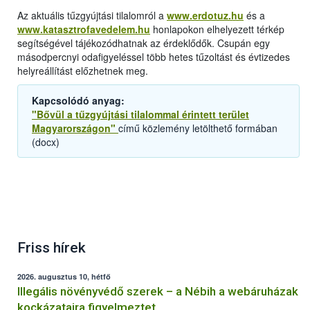
Az aktuális tűzgyújtási tilalomról a
www.erdotuz.hu
és a
www.katasztrofavedelem.hu
honlapokon elhelyezett térkép
segítségével tájékozódhatnak az érdeklődők. Csupán egy
másodpercnyi odafigyeléssel több hetes tűzoltást és évtizedes
helyreállítást előzhetnek meg.
Kapcsolódó anyag:
"Bővül a tűzgyújtási tilalommal érintett terület
Magyarországon"
című közlemény letölthető formában
(docx)
Friss hírek
2026. augusztus 10, hétfő
Illegális növényvédő szerek – a Nébih a webáruházak
kockázataira figyelmeztet