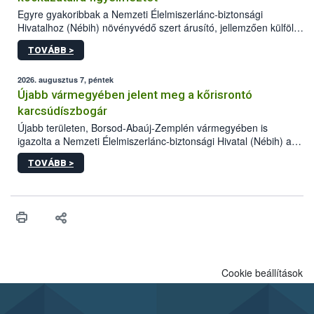
Egyre gyakoribbak a Nemzeti Élelmiszerlánc-biztonsági
Hivatalhoz (Nébih) növényvédő szert árusító, jellemzően külföldi
honlapok kapcsán érkező bejelentések. Emellett az ilyen
TOVÁBB >
termékeket kínáló kéretlen online reklámok mennyisége is
számottevően megnövekedett az elmúlt időszakban. A Nébih
összegyűjtötte az illegális növényvédő szerek kapcsán
2026. augusztus 7, péntek
előforduló árulkodó jeleket, valamint a webáruházakból való
Újabb vármegyében jelent meg a kőrisrontó
vásárlás kockázatait.
karcsúdíszbogár
Újabb területen, Borsod-Abaúj-Zemplén vármegyében is
igazolta a Nemzeti Élelmiszerlánc-biztonsági Hivatal (Nébih) a
kőrisrontó karcsúdíszbogár (Agrilus planipennis) jelenlétét. A
TOVÁBB >
kártevőt nem csak színcsapdában találták meg, de már fertőzött
fában is azonosították. A növényvédelmi szakemberek folytatják
az intenzív felderítést, emellett az intézkedéseket a szlovák
hatósággal is összehangolják a terjedés megállítása érdekében.
Cookie beállítások