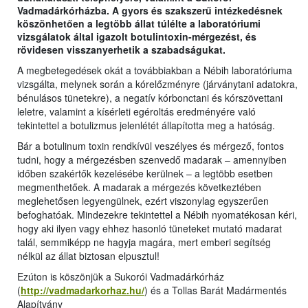
Vadmadárkórházba. A gyors és szakszerű intézkedésnek
köszönhetően a legtöbb állat túlélte a laboratóriumi
vizsgálatok által igazolt botulintoxin-mérgezést, és
rövidesen visszanyerhetik a szabadságukat.
A megbetegedések okát a továbbiakban a Nébih laboratóriuma
vizsgálta, melynek során a kórelőzményre (járványtani adatokra,
bénulásos tünetekre), a negatív kórbonctani és kórszövettani
leletre, valamint a kísérleti egéroltás eredményére való
tekintettel a botulizmus jelenlétét állapította meg a hatóság.
Bár a botulinum toxin rendkívül veszélyes és mérgező, fontos
tudni, hogy a mérgezésben szenvedő madarak – amennyiben
időben szakértők kezelésébe kerülnek – a legtöbb esetben
megmenthetőek. A madarak a mérgezés következtében
meglehetősen legyengülnek, ezért viszonylag egyszerűen
befoghatóak. Mindezekre tekintettel a Nébih nyomatékosan kéri,
hogy aki ilyen vagy ehhez hasonló tüneteket mutató madarat
talál, semmiképp ne hagyja magára, mert emberi segítség
nélkül az állat biztosan elpusztul!
Ezúton is köszönjük a Sukorói Vadmadárkórház
(
http://vadmadarkorhaz.hu/
) és a Tollas Barát Madármentés
Alapítvány