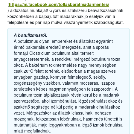
(
https://m.facebook.com/tollasbaratmadarmentes/
) áldozatos munkáját! Gyors és szakszerű beavatkozásuknak
köszönhetően a bajbajutott madaraknak jó esélyük van a
felépülésre és pár nap múlva visszanyerhetik szabadságukat.
A botulizmusról:
A botulizmus olyan, embereket és állatokat egyaránt
érintő bakteriális eredetű mérgezés, amit a spórás
formájú Clostridium botulinum által termelt
anyagcseretermék, a rendkívül mérgező botulinum toxin
okoz. A baktérium toxintermelése nagy mennyiségben
csak 20°C felett történik, elsősorban a magas szerves
anyagban gazdag, könnyen felmelegedő, sekély,
oxigénszegény vizekben, valamint mocsaras, iszapos
területeken képes nagymennyiségben felszaporodni. A
botulinum toxin táplálkozásuk révén kerül be a madarak
szervezetébe, ahol izombénulást, légzésbénulást okoz és
szakértő segítsége nélkül pedig a madarak elhullásához
vezet. Mérgezéskor az állatok lelassulnak, nehezen
mozognak, fokozatosan lebénulnak, hasmenés tüneteit is
mutathatják, majd leggyakrabban a légző izmok bénulása
miatt megfulladnak.