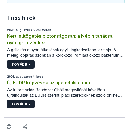
Friss hírek
2026. augusztus 6, csütörtök
Kerti sütögetés biztonságosan: a Nébih tanácsai
nyári grillezéshez
A grillezés a nyári étkezések egyik legkedveltebb formája. A
meleg időjárás azonban a kórokozó, romlást okozó baktériumok
gyorsabb szaporodásának is kedvez. A szabadtéri sütögetés
TOVÁBB >
ezért nem csupán a megfelelő sütési technikáról szól: legalább
ilyen fontos az alapanyagok biztonságos kezelése, az alapvető
higiéniai szabályok betartása, a megfelelő hőkezelés, valamint a
2026. augusztus 4, kedd
maradékok szakszerű tárolása. A Nemzeti Élelmiszerlánc-
Új EUDR képzések az újraindulás után
biztonsági Hivatal (Nébih) Oktatási Programja összegyűjtötte a
Az Információs Rendszer újbóli megnyitását követően
biztonságos grillezés legfontosabb tudnivalóit.
újraindultak az EUDR szerinti piaci szereplőknek szóló online
képzések.
TOVÁBB >