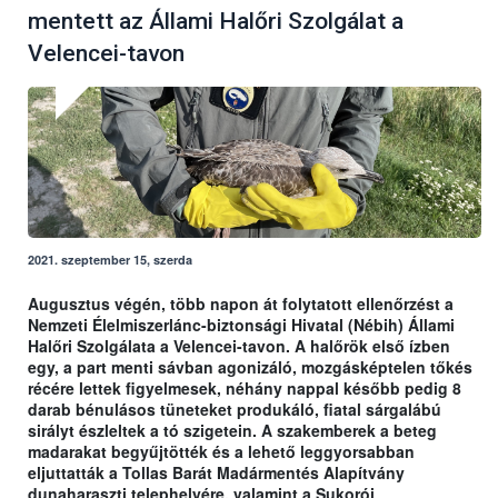
mentett az Állami Halőri Szolgálat a
Velencei-tavon
2021. szeptember 15, szerda
Augusztus végén, több napon át folytatott ellenőrzést a
Nemzeti Élelmiszerlánc-biztonsági Hivatal (Nébih) Állami
Halőri Szolgálata a Velencei-tavon. A halőrök első ízben
egy, a part menti sávban agonizáló, mozgásképtelen tőkés
récére lettek figyelmesek, néhány nappal később pedig 8
darab bénulásos tüneteket produkáló, fiatal sárgalábú
sirályt észleltek a tó szigetein. A szakemberek a beteg
madarakat begyűjtötték és a lehető leggyorsabban
eljuttatták a Tollas Barát Madármentés Alapítvány
dunaharaszti telephelyére, valamint a Sukorói