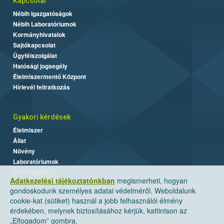
Kapcsolat
Nébih Igazgatóságok
Nébih Laboratóriumok
Kormányhivatalok
Sajtókapcsolat
Ügyfélszolgálat
Hatósági jogsegély
Élelmiszermentő Központ
Hírlevél feliratkozás
Gyakori kérdések
Élelmiszer
Állat
Növény
Laboratóriumok
Labor/Egyéb
Adatkezelési tájékoztatónkban
megismerheti, hogyan
gondoskodunk személyes adatai védelméről. Weboldalunk
cookie-kat (sütiket) használ a jobb felhasználói élmény
érdekében, melynek biztosításához kérjük, kattintson az
„Elfogadom” gombra.