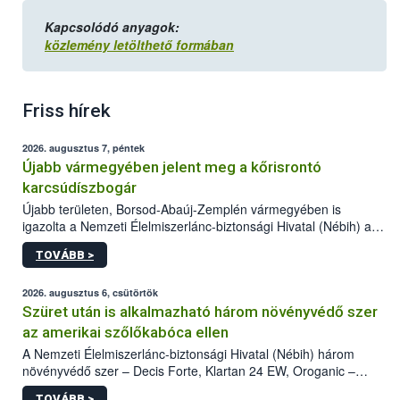
Kapcsolódó anyagok:
közlemény letölthető formában
Friss hírek
2026. augusztus 7, péntek
Újabb vármegyében jelent meg a kőrisrontó
karcsúdíszbogár
Újabb területen, Borsod-Abaúj-Zemplén vármegyében is
igazolta a Nemzeti Élelmiszerlánc-biztonsági Hivatal (Nébih) a
kőrisrontó karcsúdíszbogár (Agrilus planipennis) jelenlétét. A
TOVÁBB >
kártevőt nem csak színcsapdában találták meg, de már fertőzött
fában is azonosították. A növényvédelmi szakemberek folytatják
az intenzív felderítést, emellett az intézkedéseket a szlovák
2026. augusztus 6, csütörtök
hatósággal is összehangolják a terjedés megállítása érdekében.
Szüret után is alkalmazható három növényvédő szer
az amerikai szőlőkabóca ellen
A Nemzeti Élelmiszerlánc-biztonsági Hivatal (Nébih) három
növényvédő szer – Decis Forte, Klartan 24 EW, Oroganic –
engedélyokiratát módosította, így azok a szüretet követően,
TOVÁBB >