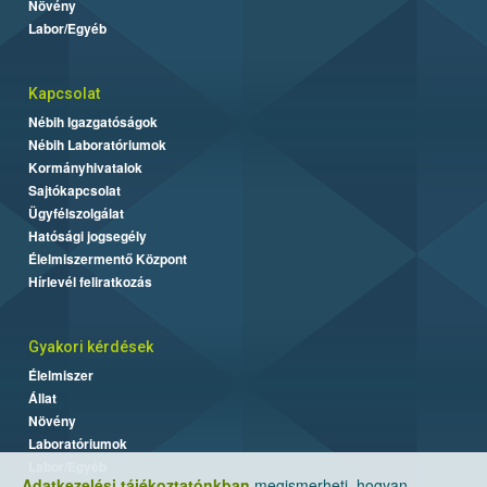
Növény
Labor/Egyéb
Kapcsolat
Nébih Igazgatóságok
Nébih Laboratóriumok
Kormányhivatalok
Sajtókapcsolat
Ügyfélszolgálat
Hatósági jogsegély
Élelmiszermentő Központ
Hírlevél feliratkozás
Gyakori kérdések
Élelmiszer
Állat
Növény
Laboratóriumok
Labor/Egyéb
Adatkezelési tájékoztatónkban
megismerheti, hogyan