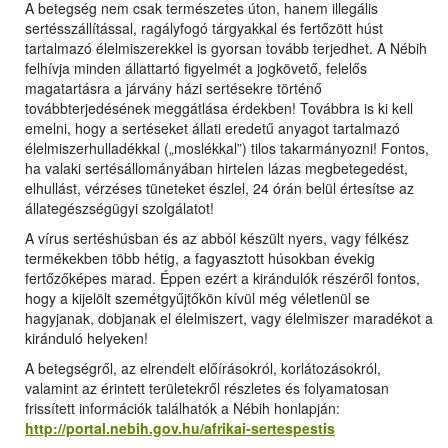
A betegség nem csak természetes úton, hanem illegális
sertésszállítással, ragályfogó tárgyakkal és fertőzött húst
tartalmazó élelmiszerekkel is gyorsan tovább terjedhet. A Nébih
felhívja minden állattartó figyelmét a jogkövető, felelős
magatartásra a járvány házi sertésekre történő
továbbterjedésének meggátlása érdekben! Továbbra is ki kell
emelni, hogy a sertéseket állati eredetű anyagot tartalmazó
élelmiszerhulladékkal („moslékkal”) tilos takarmányozni! Fontos,
ha valaki sertésállományában hirtelen lázas megbetegedést,
elhullást, vérzéses tüneteket észlel, 24 órán belül értesítse az
állategészségügyi szolgálatot!
A vírus sertéshúsban és az abból készült nyers, vagy félkész
termékekben több hétig, a fagyasztott húsokban évekig
fertőzőképes marad. Éppen ezért a kirándulók részéről fontos,
hogy a kijelölt szemétgyűjtőkön kívül még véletlenül se
hagyjanak, dobjanak el élelmiszert, vagy élelmiszer maradékot a
kiránduló helyeken!
A betegségről, az elrendelt előírásokról, korlátozásokról,
valamint az érintett területekről részletes és folyamatosan
frissített információk találhatók a Nébih honlapján:
http://portal.nebih.gov.hu/afrikai-sertespestis