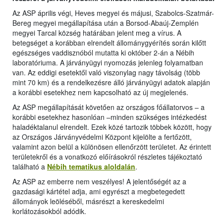
Az ASP április végi, Heves megyei és májusi, Szabolcs-Szatmár-
Bereg megyei megállapítása után a Borsod-Abaúj-Zemplén
megyei Tarcal község határában jelent meg a vírus. A
betegséget a korábban elrendelt állománygyérítés során kilőtt
egészséges vaddisznóból mutatta ki október 2-án a Nébih
laboratóriuma. A járványügyi nyomozás jelenleg folyamatban
van. Az eddigi esetektől való viszonylag nagy távolság (több
mint 70 km) és a rendelkezésre álló járványügyi adatok alapján
a korábbi esetekhez nem kapcsolható az új megjelenés.
Az ASP megállapítását követően az országos főállatorvos – a
korábbi esetekhez hasonlóan –minden szükséges intézkedést
haladéktalanul elrendelt. Ezek közé tartozik többek között, hogy
az Országos Járványvédelmi Központ kijelölte a fertőzött,
valamint azon belül a különösen ellenőrzött területet. Az érintett
területekről és a vonatkozó előírásokról részletes tájékoztató
található a
Nébih tematikus aloldalán
.
Az ASP az emberre nem veszélyes! A jelentőségét az a
gazdasági kártétel adja, ami egyrészt a megbetegedett
állományok leöléséből, másrészt a kereskedelmi
korlátozásokból adódik.