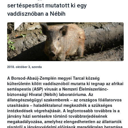
sertéspestist mutatott ki egy
vaddisznóban a Nébih
2018. október 3, szerda
A Borsod-Abaúj-Zemplén megyei Tarcal község
külterületén kilőtt vaddisznóból mutatta ki tegnap az afrikai
sertéspestis (ASP) vírusát a Nemzeti Élelmiszerlánc-
biztonsági Hivatal (Nébih) laboratóriuma. Az
állategészségügyi szakemberek – az országos főállatorvos
utasítására – haladéktalanul megkezdték a szükséges
intézkedések végrehajtását. A legfontosabb továbbra is a
járvány házi sertésekre történő továbbterjedésének
megakadályozása, amelyhez elengedhetetlen az állattartók
részéről a járványvédelmi előírások maradéktalan betartása.