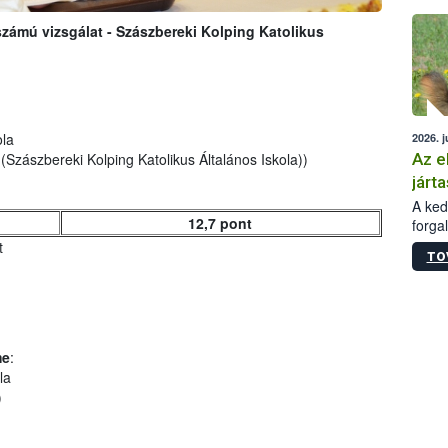
épüle
zámú vizsgálat - Szászbereki Kolping Katolikus
ola
2026. j
Az e
Szászbereki Kolping Katolikus Általános Iskola))
járta
A kedv
12,7 pont
forga
Korm.
t
TO
sérül
felme
veszé
Ezen 
vonni
me
:
jártas
la
)