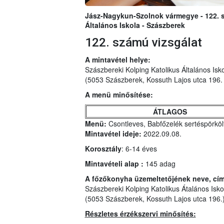
Jász-Nagykun-Szolnok vármegye - 122. s
Általános Iskola - Szászberek
122. számú vizsgálat
A mintavétel helye:
Szászbereki Kolping Katolikus Általános Isk
(5053 Szászberek, Kossuth Lajos utca 196. (
A menü minősítése:
ÁTLAGOS
Menü:
Csontleves, Babfőzelék sertéspörköl
Mintavétel ideje:
2022.09.08.
Korosztály
: 6-14 éves
Mintavételi alap :
145 adag
A főzőkonyha üzemeltetőjének neve, cí
Szászbereki Kolping Katolikus Átalános Isko
(5053 Szászberek, Kossuth Lajos utca 196.
Részletes érzékszervi minősítés: