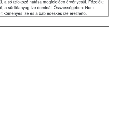
ű, a só ízfokozó hatása megfelelően érvényesül. Főzelék:
tő, a sűrítőanyag íze dominál. Összességében: Nem
lt köményes íze és a bab édeskés íze érezhető.