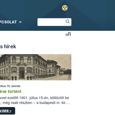
PCSOLAT
s hírek
úlius 15, szerda
éve történt
vvel ezelőtt 1901. július 15-én, költözött be
z, még csak részben – a budapesti m. kir.
i vetőmagvizsgáló állomás a Kis Rókus utca
VÁBB >
ám alatti, Czigler Győző által tervezett új