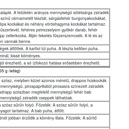
alaplé. A felületén arányos mennyiségű sötétsárga zsiradék
r színű cérnametélt tésztát, sárgásfehér burgonyakockákat,
répa kockákat és néhány vöröshagyma kockákat tartalmaz.
fűszerlevél, fehéres petrezselyem gyökér darab, fehér
app zellerkocka. Alján feketés fűszerszemcsék. A lé és az
en vannak benne.
égek átfőttek. A karfiol túl puha. A tészta kellően puha.
ominál, kissé köményes.
jól érezhető, a só ízfokozó hatása erősebben érezhető.
65 g /adag)
ás szósz, melyben közel azonos méretű, drappos húskockák
s mennyiségű, pirospaprikától pirosasra színezett zsiradék
gásdrapp szószban megfelelő mennyiségű fehér bab
s mennyiségű zsiradék cseppek láthatóak.
a szósz sűrűn folyó. Főzelék: A szósz sűrűn folyó, a
nyagot tartalmaz. A bab puha, átfőtt.
ténél jobban érződik a kömény illata. Főzelék: A sűrítő