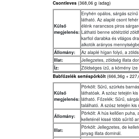
Csontleves
(368,06 g /adag)
Enyhén opálos, sárgás színű 
látható. Az alaplé csont fehé
Külső
élénk narancsos piros sárga
megjelenés:
Látható benne sötétzöld zöld
karfiol darabka és világos dr
alkotók arányos mennyiségb
Állomány:
Az alaplé hígan folyó, a zölds
Illat:
Jellegzetes, zöldség illata d
Íz:
Zöldséges ízű, a kömény íze 
Babfőzelék sertéspörkölt
(666,36g + 227,
Pörkölt: Sűrű, szürkés barn
Külső
láthatóak. A szósz tetején ki
megjelenés:
látható. Főzelék: Sűrű, sár
található. A szósz tetején ki
Pörkölt: A hús kellően puha, 
Állomány:
kelleténél kissé több sűrítő a
Pörkölt: Jellegzetes, de kelle
Illat:
anyag illata dominál.