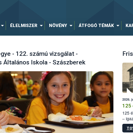
ÉLELMISZER
NÖVÉNY
ÁTFOGÓ TÉMÁK
KA
ye - 122. számú vizsgálat -
Fris
 Általános Iskola - Szászberek
2026. j
125 
125 é
– iga
állam
TO
15. sz