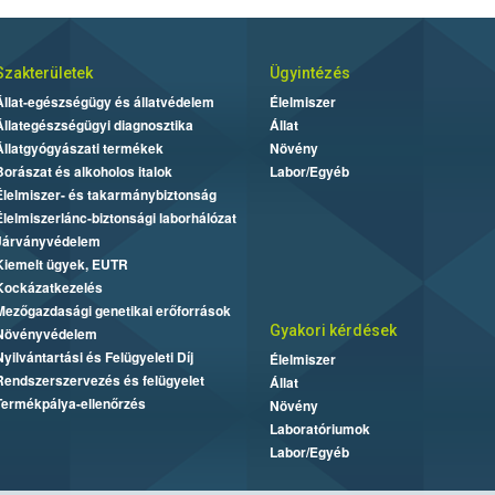
Szakterületek
Ügyintézés
Állat-egészségügy és állatvédelem
Élelmiszer
Állategészségügyi diagnosztika
Állat
Állatgyógyászati termékek
Növény
Borászat és alkoholos italok
Labor/Egyéb
Élelmiszer- és takarmánybiztonság
Élelmiszerlánc-biztonsági laborhálózat
Járványvédelem
Kiemelt ügyek, EUTR
Kockázatkezelés
Mezőgazdasági genetikai erőforrások
Gyakori kérdések
Növényvédelem
Nyilvántartási és Felügyeleti Díj
Élelmiszer
Rendszerszervezés és felügyelet
Állat
Termékpálya-ellenőrzés
Növény
Laboratóriumok
Labor/Egyéb