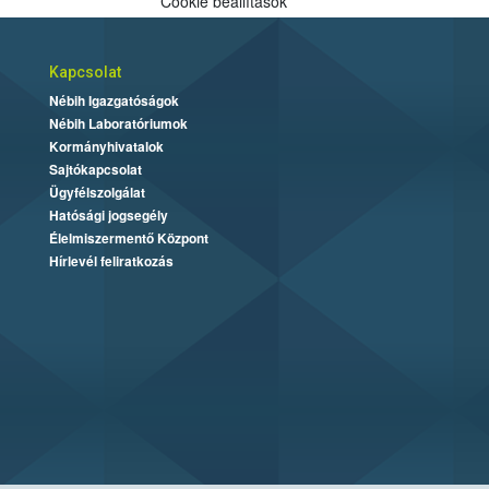
Cookie beállítások
Kapcsolat
Nébih Igazgatóságok
Nébih Laboratóriumok
Kormányhivatalok
Sajtókapcsolat
Ügyfélszolgálat
Hatósági jogsegély
Élelmiszermentő Központ
Hírlevél feliratkozás