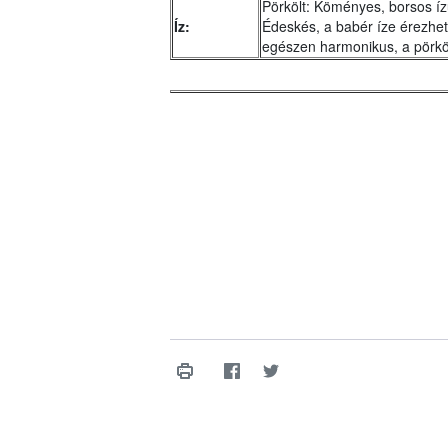
Pörkölt: Köményes, borsos íz
Íz:
Édeskés, a babér íze érezhe
egészen harmonikus, a pörkö