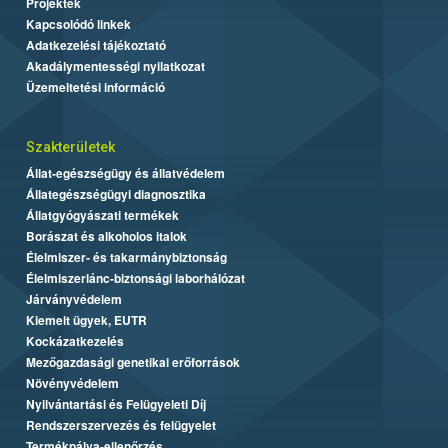
Projektek
Kapcsolódó linkek
Adatkezelési tájékoztató
Akadálymentességi nyilatkozat
Üzemeltetési információ
Szakterületek
Állat-egészségügy és állatvédelem
Állategészségügyi diagnosztika
Állatgyógyászati termékek
Borászat és alkoholos italok
Élelmiszer- és takarmánybiztonság
Élelmiszerlánc-biztonsági laborhálózat
Járványvédelem
Kiemelt ügyek, EUTR
Kockázatkezelés
Mezőgazdasági genetikai erőforrások
Növényvédelem
Nyilvántartási és Felügyeleti Díj
Rendszerszervezés és felügyelet
Termékpálya-ellenőrzés