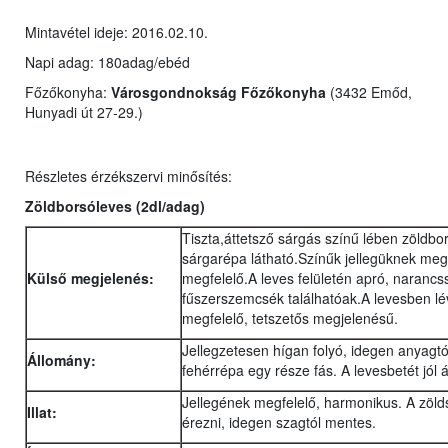
Mintavétel ideje: 2016.02.10.
Napi adag: 180adag/ebéd
Főzőkonyha:
Városgondnokság Főzőkonyha
(3432 Emőd,
Hunyadi út 27-29.)
Részletes érzékszervi minősítés:
Zöldborsóleves (2dl/adag)
Tiszta,áttetsző sárgás színű lében zöldb
sárgarépa látható.Színűk jellegüknek meg
Külső megjelenés:
megfelelő.A leves felületén apró, narancs
fűszerszemcsék találhatóak.A levesben lév
megfelelő, tetszetős megjelenésű.
Jellegzetesen hígan folyó, idegen anyagtó
Állomány:
fehérrépa egy része fás. A levesbetét jól
Jellegének megfelelő, harmonikus. A zöldsé
Illat:
érezni, idegen szagtól mentes.