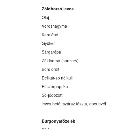
Zöldborsó leves
Olaj
Vöröshagyma
Karalábé
Gyökér
Sárgarépa
Zöldborsó (konzerv)
Bors őrölt
Delikát-só nélküli
Fűszerpaprika
Só-jódozott
leves betét:száraz tészta, eperlevél
Burgonyafőzelék