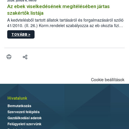
2026. július 6, hétfő
Az ebek viselkedésének megítélésében jártas
szakértők listája
A kedvtelésből tartott állatok tartásáról és forgalmazásáról szóló
41/2010. (II. 26.) Korm.rendelet szabályozza az eb okozta fizikai
sérülés, illetve ennek veszélye keletkezésekor felmerülő
TOVÁBB >
hatósági feladatokat, valamint a veszélyes eb tartását és annak
engedélyezését. Ezen eljárások során szükség esetén be kell
vonni az ebek viselkedésének megítélésében jártas szakértőt.
Cookie beállítások
Hivatalunk
Bemutatkozás
Szervezeti felépítés
Gazdálkodási adatok
Felügyeleti szervünk