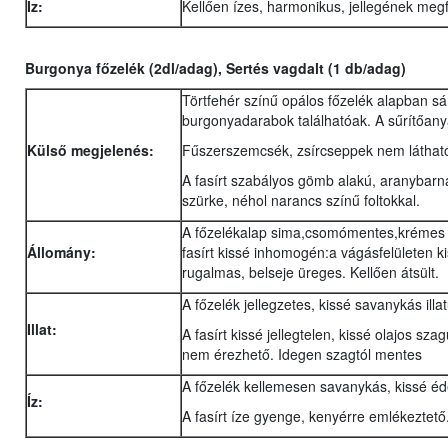
Íz:
Kellően ízes, harmonikus, jellegének megf
Burgonya főzelék (2dl/adag), Sertés vagdalt (1 db/adag)
Törtfehér színű opálos főzelék alapban s
burgonyadarabok találhatóak. A sűrítőan
Külső megjelenés:
Fűszerszemcsék, zsírcseppek nem láthat
A fasírt szabályos gömb alakú, aranybarna s
szürke, néhol narancs színű foltokkal.
A főzelékalap sima,csomómentes,krémes ál
Állomány:
fasírt kissé inhomogén:a vágásfelületen 
rugalmas, belseje üreges. Kellően átsült.
A főzelék jellegzetes, kissé savanykás ill
Illat:
A fasírt kissé jellegtelen, kissé olajos s
nem érezhető. Idegen szagtól mentes
A főzelék kellemesen savanykás, kissé éde
Íz:
A fasírt íze gyenge, kenyérre emlékeztető