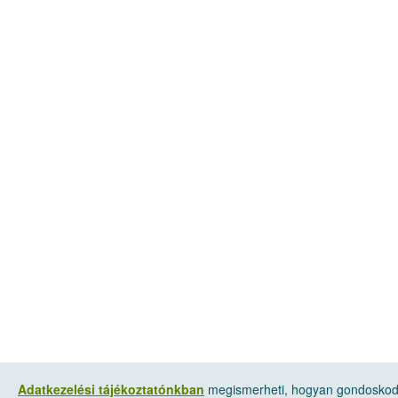
Adatkezelési tájékoztatónkban
megismerheti, hogyan gondoskodu