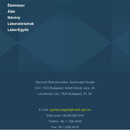
Élelmiszer
Állat
Növény
Laboratóriumok
Labor/Egyéb
Nemzeti Élelmiszerlánc-biztonsági Hivatal
Cím: 1024 Budapest, Keleti Károly utca. 24.
Levelezési cím: 1525 Budapest. Pf. 30.
E-mail:
ugyfelszolgalat@nebih.gov.hu
Zöld szám: 06-80/263-244
Telefon: 06-1/ 336-9000
Fax: 06-1/336-9479