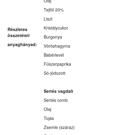
Olaj
Tejföl 20%
Liszt
Kristálycukor
Részletes
összetétel/
Burgonya
anyaghányad:
Vöröshagyma
Babérlevél
Fűszerpaprika
Só-jódozott
Sertés vagdalt
Sertés comb
Olaj
Tojás
Zsemle (száraz)