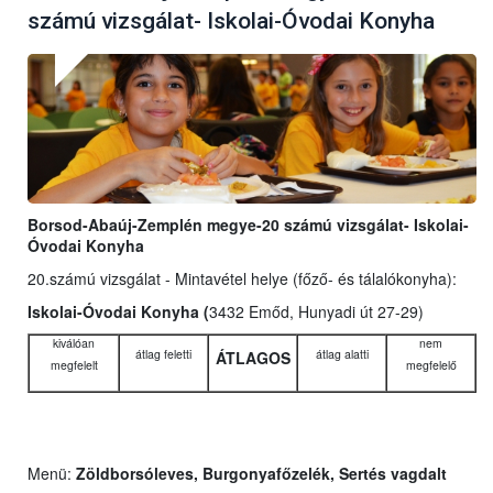
számú vizsgálat- Iskolai-Óvodai Konyha
Borsod-Abaúj-Zemplén megye-20 számú vizsgálat- Iskolai-
Óvodai Konyha
20.számú vizsgálat - Mintavétel helye (főző- és tálalókonyha):
Iskolai-Óvodai Konyha (
3432 Emőd, Hunyadi út 27-29)
kiválóan
nem
átlag feletti
átlag alatti
ÁTLAGOS
megfelelt
megfelelő
Menü:
Zöldborsóleves, Burgonyafőzelék, Sertés vagdalt