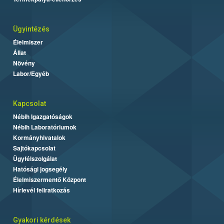
Ügyintézés
Élelmiszer
Állat
Növény
Labor/Egyéb
Kapcsolat
Nébih Igazgatóságok
Nébih Laboratóriumok
Kormányhivatalok
Sajtókapcsolat
Ügyfélszolgálat
Hatósági jogsegély
Élelmiszermentő Központ
Hírlevél feliratkozás
Gyakori kérdések