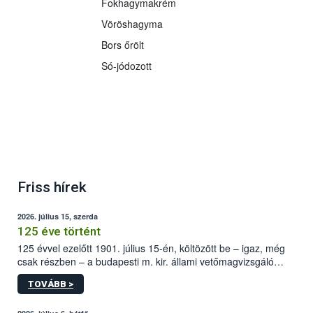
Fokhagymakrém
Vöröshagyma
Bors őrölt
Só-jódozott
Friss hírek
2026. július 15, szerda
125 éve történt
125 évvel ezelőtt 1901. július 15-én, költözött be – igaz, még
csak részben – a budapesti m. kir. állami vetőmagvizsgáló
állomás a Kis Rókus utca 15. szám alatti, Czigler Győző által
TOVÁBB >
tervezett új épületébe.