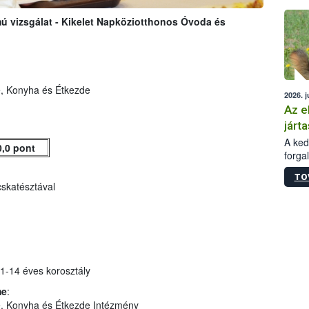
épüle
 vizsgálat - Kikelet Napköziotthonos Óvoda és
e, Konyha és Étkezde
2026. j
Az e
járta
A kedv
0,0 pont
forga
Korm.
TO
sérül
skatésztával
felme
veszé
Ezen 
vonni
jártas
1-14 éves korosztály
me
:
e, Konyha és Étkezde Intézmény