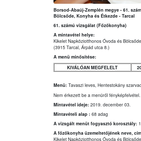
Borsod-Abaúj-Zemplén megye - 61. számú
Bölcsőde, Konyha és Étkezde - Tarcal
61. számú vizsgálat (Főzőkonyha)
A mintavétel helye:
Kikelet Napköziotthonos Óvoda és Bölcsőd
(3915 Tarcal, Árpád utca 8.)
A menü minősítése:
KIVÁLÓAN MEGFELELT
2
Menü:
Tavaszi leves, Hentestokány szarvac
Nem érkezett be a menüről fényképfelvétel.
Mintavétel ideje:
2019. december 03.
Mintavételi alap :
68 adag
A vizsgált menüt fogyasztó korosztály:
1
A főzőkonyha üzemeltetőjének neve, cí
Kikelet Napköziotthonos Óvoda és Bölcsőd