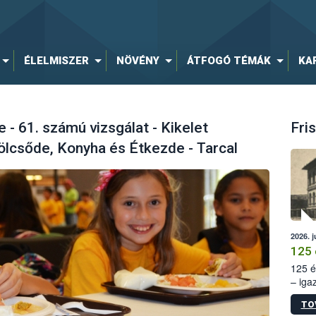
ÉLELMISZER
NÖVÉNY
ÁTFOGÓ TÉMÁK
KA
 61. számú vizsgálat - Kikelet
Fris
lcsőde, Konyha és Étkezde - Tarcal
2026. j
125 
125 é
– iga
állam
TO
15. sz