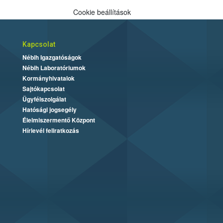
Cookie beállítások
Kapcsolat
Nébih Igazgatóságok
Nébih Laboratóriumok
Kormányhivatalok
Sajtókapcsolat
Ügyfélszolgálat
Hatósági jogsegély
Élelmiszermentő Központ
Hírlevél feliratkozás