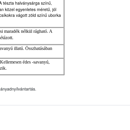
A tészta halványsárga színű,
n közel egyenletes méretű, jól
 csíkokra vágott zöld színű uborka
i maradék nélkül rágható. A
étázott.
avanyú illatú. Összhatásában
 Kellemesen édes -savanyú,
zik.
ányadnyílvántartás.