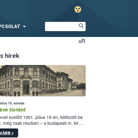
PCSOLAT
s hírek
úlius 15, szerda
éve történt
vvel ezelőtt 1901. július 15-én, költözött be
z, még csak részben – a budapesti m. kir.
i vetőmagvizsgáló állomás a Kis Rókus utca
VÁBB >
ám alatti, Czigler Győző által tervezett új