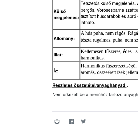
Tetszetős külső megjelenés. 
pergős. Vörösesbarna szaftba
Külső
tisztított húsdarabok és apró
megjelenés:
látható.
A hús puha, nem rágós. Rágás
Állomány:
tészta rugalmas, puha, nem sz
Kellemesen fűszeres, édes - s
Illat:
harmonikus.
Harmonikus fűszerezettségű.
Íz:
aromás, összeérett ízek jellem
Részletes összetétel/anyaghányad
:
Nem érkezett be a menühöz tartozó anyagh