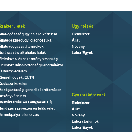
Szakterületek
Ügyintézés
Állat-egészségügy és állatvédelem
Élelmiszer
Állategészségügyi diagnosztika
Állat
Állatgyógyászati termékek
Növény
Borászat és alkoholos italok
Labor/Egyéb
Élelmiszer- és takarmánybiztonság
Élelmiszerlánc-biztonsági laborhálózat
Járványvédelem
Kiemelt ügyek, EUTR
Kockázatkezelés
Mezőgazdasági genetikai erőforrások
Gyakori kérdések
Növényvédelem
Nyilvántartási és Felügyeleti Díj
Élelmiszer
Rendszerszervezés és felügyelet
Állat
Termékpálya-ellenőrzés
Növény
Laboratóriumok
Labor/Egyéb