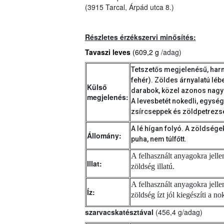
(3915 Tarcal, Árpád utca 8.)
Részletes érzékszervi minősítés:
Tavaszi leves
(609,2 g
/adag)
Tetszetős megjelenésű, har
fehér). Zöldes árnyalatú lé
Külső
darabok, közel azonos nagy
megjelenés:
A levesbetét nokedli, egység
zsírcseppek és zöldpetrezse
A lé hígan folyó. A zöldségek
Állomány:
puha, nem túlfőtt.
A felhasznált anyagokra jelle
Illat:
zöldség illatú.
A felhasznált anyagokra jellem
Íz:
zöldség ízt jól kiegészíti a no
szarvacskatésztával
(
456,4 g/adag)