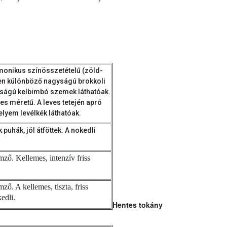
monikus színösszetételű (zöld-
ben különböző nagyságú brokkoli
ságú kelbimbó szemek láthatóak.
es méretű. A leves tetején apró
lyem levélkék láthatóak.
 puhák, jól átföttek. A nokedli
mző. Kellemes, intenzív friss
ző. A kellemes, tiszta, friss
kedli.
Hentes tokány