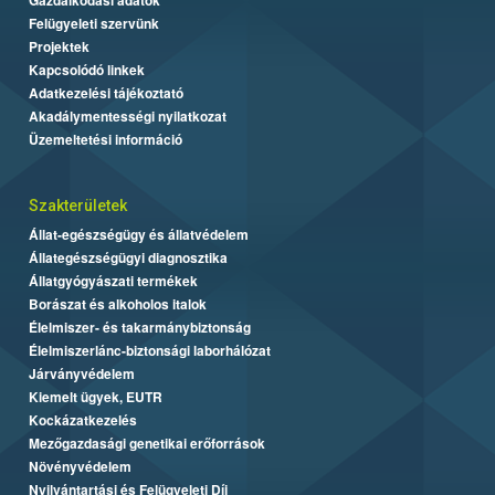
Felügyeleti szervünk
Projektek
Kapcsolódó linkek
Adatkezelési tájékoztató
Akadálymentességi nyilatkozat
Üzemeltetési információ
Szakterületek
Állat-egészségügy és állatvédelem
Állategészségügyi diagnosztika
Állatgyógyászati termékek
Borászat és alkoholos italok
Élelmiszer- és takarmánybiztonság
Élelmiszerlánc-biztonsági laborhálózat
Járványvédelem
Kiemelt ügyek, EUTR
Kockázatkezelés
Mezőgazdasági genetikai erőforrások
Növényvédelem
Nyilvántartási és Felügyeleti Díj