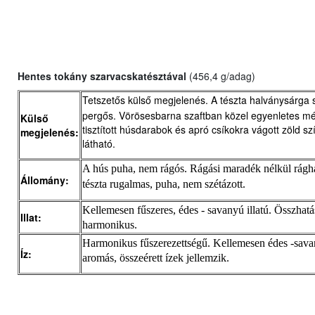
Hentes tokány szarvacskatésztával
(
456,4 g/adag)
Tetszetős külső megjelenés. A tészta halványsárga 
pergős. Vörösesbarna szaftban közel egyenletes mér
Külső
tisztított húsdarabok és apró csíkokra vágott zöld s
megjelenés:
látható.
A hús puha, nem rágós. Rágási maradék nélkül rágh
Állomány:
tészta rugalmas, puha, nem szétázott.
Kellemesen fűszeres, édes - savanyú illatú. Összhat
Illat:
harmonikus.
Harmonikus fűszerezettségű. Kellemesen édes -sava
Íz:
aromás, összeérett ízek jellemzik.