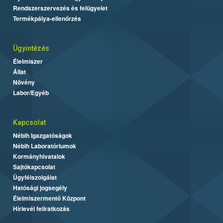
Rendszerszervezés és felügyelet
Termékpálya-ellenőrzés
Ügyintézés
Élelmiszer
Állat
Növény
Labor/Egyéb
Kapcsolat
Nébih Igazgatóságok
Nébih Laboratóriumok
Kormányhivatalok
Sajtókapcsolat
Ügyfélszolgálat
Hatósági jogsegély
Élelmiszermentő Központ
Hírlevél feliratkozás