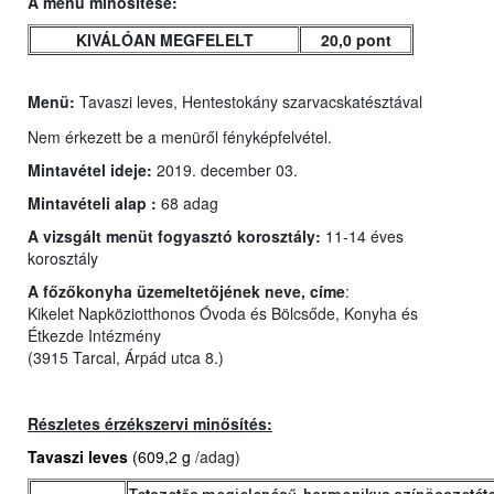
A menü minősítése:
KIVÁLÓAN MEGFELELT
20,0 pont
Menü:
Tavaszi leves, Hentestokány szarvacskatésztával
Nem érkezett be a menüről fényképfelvétel.
Mintavétel ideje:
2019. december 03.
Mintavételi alap :
68 adag
A vizsgált menüt fogyasztó korosztály:
11-14 éves
korosztály
A főzőkonyha üzemeltetőjének neve, címe
:
Kikelet Napköziotthonos Óvoda és Bölcsőde, Konyha és
Étkezde Intézmény
(3915 Tarcal, Árpád utca 8.)
Részletes érzékszervi minősítés:
Tavaszi leves
(609,2 g
/adag)