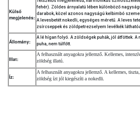
Tetszetős megjelenésű, harmonikus színösszetéte
fehér). Zöldes árnyalatú lében különböző nagyság
Külső
darabok, közel azonos nagyságú kelbimbó szemek
megjelenés:
A levesbetét nokedli, egységes méretű. A leves tet
zsírcseppek és zöldpetrezselyem levélkék látható
A lé hígan folyó. A zöldségek puhák, jól átföttek. A
Állomány:
puha, nem túlfőtt.
A felhasznált anyagokra jellemző. Kellemes, intenzív
Illat:
zöldség illatú.
A felhasznált anyagokra jellemző. A kellemes, tiszta, 
Íz:
zöldség ízt jól kiegészíti a nokedli.