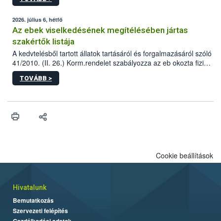
tervezett új épületébe.
2026. július 6, hétfő
Az ebek viselkedésének megítélésében jártas
szakértők listája
A kedvtelésből tartott állatok tartásáról és forgalmazásáról szóló
41/2010. (II. 26.) Korm.rendelet szabályozza az eb okozta fizikai
sérülés, illetve ennek veszélye keletkezésekor felmerülő
TOVÁBB >
hatósági feladatokat, valamint a veszélyes eb tartását és annak
engedélyezését. Ezen eljárások során szükség esetén be kell
vonni az ebek viselkedésének megítélésében jártas szakértőt.
Cookie beállítások
Hivatalunk
Bemutatkozás
Szervezeti felépítés
Gazdálkodási adatok