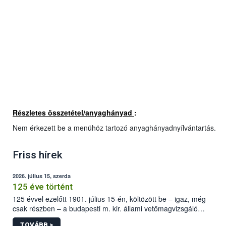
Részletes összetétel/anyaghányad
:
Nem érkezett be a menühöz tartozó anyaghányadnyílvántartás.
Friss hírek
2026. július 15, szerda
125 éve történt
125 évvel ezelőtt 1901. július 15-én, költözött be – igaz, még
csak részben – a budapesti m. kir. állami vetőmagvizsgáló
állomás a Kis Rókus utca 15. szám alatti, Czigler Győző által
TOVÁBB >