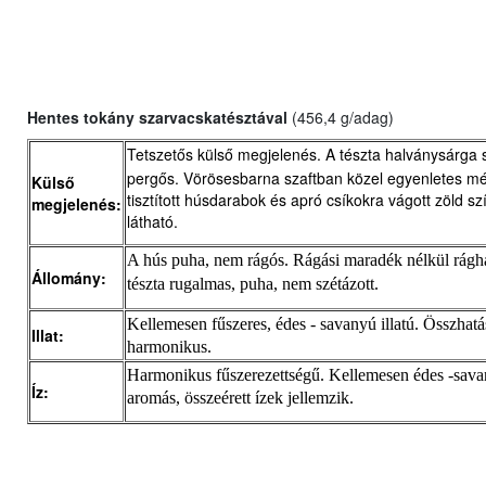
Hentes tokány szarvacskatésztával
(
456,4 g/adag)
Tetszetős külső megjelenés. A tészta halványsárga 
pergős. Vörösesbarna szaftban közel egyenletes mér
Külső
tisztított húsdarabok és apró csíkokra vágott zöld s
megjelenés:
látható.
A hús puha, nem rágós. Rágási maradék nélkül rágh
Állomány:
tészta rugalmas, puha, nem szétázott.
Kellemesen fűszeres, édes - savanyú illatú. Összhat
Illat:
harmonikus.
Harmonikus fűszerezettségű. Kellemesen édes -sava
Íz:
aromás, összeérett ízek jellemzik.