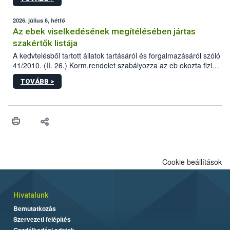
tervezett új épületébe.
2026. július 6, hétfő
Az ebek viselkedésének megítélésében jártas
szakértők listája
A kedvtelésből tartott állatok tartásáról és forgalmazásáról szóló
41/2010. (II. 26.) Korm.rendelet szabályozza az eb okozta fizikai
sérülés, illetve ennek veszélye keletkezésekor felmerülő
TOVÁBB >
hatósági feladatokat, valamint a veszélyes eb tartását és annak
engedélyezését. Ezen eljárások során szükség esetén be kell
vonni az ebek viselkedésének megítélésében jártas szakértőt.
Cookie beállítások
Hivatalunk
Bemutatkozás
Szervezeti felépítés
Gazdálkodási adatok