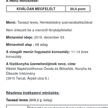
A menü minősítése:
KIVÁLÓAN MEGFELELT
20,0 pont
Menü:
Tavaszi leves, Hentestokány szarvacskatésztával
Nem érkezett be a menüről fényképfelvétel.
Mintavétel ideje:
2019. december 03.
Mintavételi alap :
68 adag
A vizsgált menüt fogyasztó korosztály:
11-14 éves
korosztály
A főzőkonyha üzemeltetőjének neve, címe
:
Kikelet Napköziotthonos Óvoda és Bölcsőde, Konyha és
Étkezde Intézmény
(3915 Tarcal, Árpád utca 8.)
Részletes érzékszervi minősítés:
Tavaszi leves
(609,2 g
/adag)