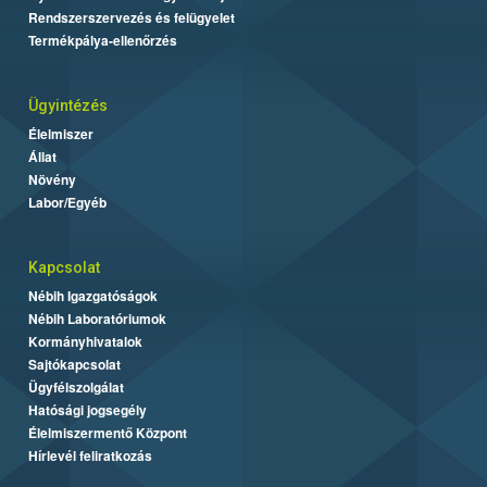
Rendszerszervezés és felügyelet
Termékpálya-ellenőrzés
Ügyintézés
Élelmiszer
Állat
Növény
Labor/Egyéb
Kapcsolat
Nébih Igazgatóságok
Nébih Laboratóriumok
Kormányhivatalok
Sajtókapcsolat
Ügyfélszolgálat
Hatósági jogsegély
Élelmiszermentő Központ
Hírlevél feliratkozás