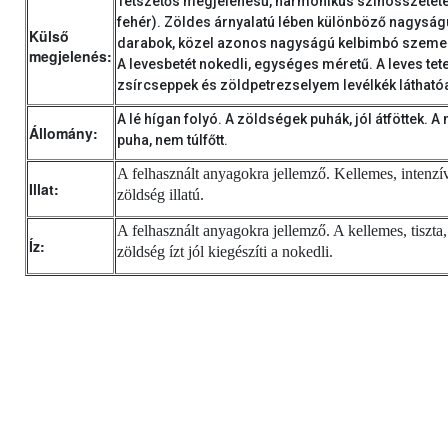
Tetszetős megjelenésű, harmonikus színösszetéte
fehér). Zöldes árnyalatú lében különböző nagyság
Külső
darabok, közel azonos nagyságú kelbimbó szemek
megjelenés:
A levesbetét nokedli, egységes méretű. A leves tet
zsírcseppek és zöldpetrezselyem levélkék látható
A lé hígan folyó. A zöldségek puhák, jól átföttek. A
Állomány:
puha, nem túlfőtt.
A felhasznált anyagokra jellemző. Kellemes, intenzív
Illat:
zöldség illatú.
A felhasznált anyagokra jellemző. A kellemes, tiszta, 
Íz:
zöldség ízt jól kiegészíti a nokedli.