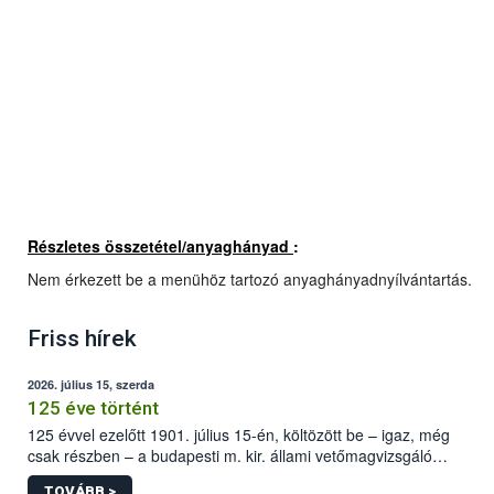
Részletes összetétel/anyaghányad
:
Nem érkezett be a menühöz tartozó anyaghányadnyílvántartás.
Friss hírek
2026. július 15, szerda
125 éve történt
125 évvel ezelőtt 1901. július 15-én, költözött be – igaz, még
csak részben – a budapesti m. kir. állami vetőmagvizsgáló
állomás a Kis Rókus utca 15. szám alatti, Czigler Győző által
TOVÁBB >