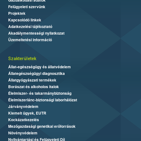
Felügyeleti szervünk
Projektek
Kapcsolódó linkek
Adatkezelési tájékoztató
Akadálymentességi nyilatkozat
Üzemeltetési információ
Szakterületek
Állat-egészségügy és állatvédelem
Állategészségügyi diagnosztika
Állatgyógyászati termékek
Borászat és alkoholos italok
Élelmiszer- és takarmánybiztonság
Élelmiszerlánc-biztonsági laborhálózat
Járványvédelem
Kiemelt ügyek, EUTR
Kockázatkezelés
Mezőgazdasági genetikai erőforrások
Növényvédelem
Nyilvántartási és Felügyeleti Díj