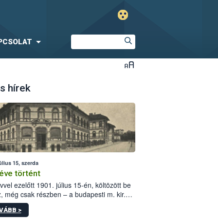
PCSOLAT
s hírek
úlius 15, szerda
éve történt
vvel ezelőtt 1901. július 15-én, költözött be
z, még csak részben – a budapesti m. kir.
i vetőmagvizsgáló állomás a Kis Rókus utca
VÁBB >
ám alatti, Czigler Győző által tervezett új