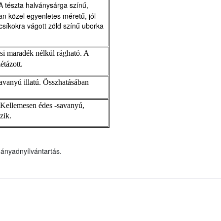
A tészta halványsárga színű,
n közel egyenletes méretű, jól
 csíkokra vágott zöld színű uborka
i maradék nélkül rágható. A
étázott.
avanyú illatú. Összhatásában
 Kellemesen édes -savanyú,
zik.
ányadnyílvántartás.