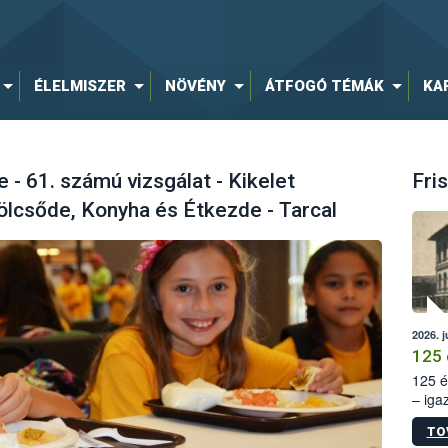
ÉLELMISZER
NÖVÉNY
ÁTFOGÓ TÉMÁK
KA
 61. számú vizsgálat - Kikelet
Fris
lcsőde, Konyha és Étkezde - Tarcal
2026. j
125 
125 é
– iga
állam
TO
15. sz