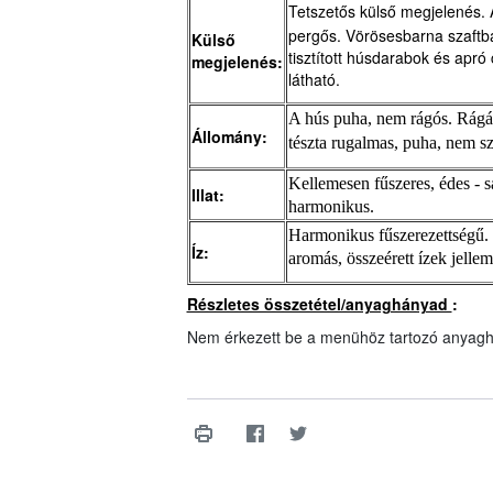
Tetszetős külső megjelenés. 
pergős. Vörösesbarna szaftba
Külső
tisztított húsdarabok és apró
megjelenés:
látható.
A hús puha, nem rágós. Rágás
Állomány:
tészta rugalmas, puha, nem sz
Kellemesen fűszeres, édes - s
Illat:
harmonikus.
Harmonikus fűszerezettségű.
Íz:
aromás, összeérett ízek jellem
Részletes összetétel/anyaghányad
:
Nem érkezett be a menühöz tartozó anyagh