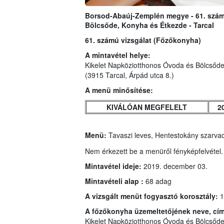
Borsod-Abaúj-Zemplén megye - 61. számú
Bölcsőde, Konyha és Étkezde - Tarcal
61. számú vizsgálat (Főzőkonyha)
A mintavétel helye:
Kikelet Napköziotthonos Óvoda és Bölcsőd
(3915 Tarcal, Árpád utca 8.)
A menü minősítése:
KIVÁLÓAN MEGFELELT
2
Menü:
Tavaszi leves, Hentestokány szarvac
Nem érkezett be a menüről fényképfelvétel.
Mintavétel ideje:
2019. december 03.
Mintavételi alap :
68 adag
A vizsgált menüt fogyasztó korosztály:
1
A főzőkonyha üzemeltetőjének neve, cí
Kikelet Napköziotthonos Óvoda és Bölcsőd