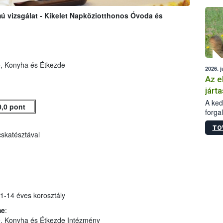
épüle
 vizsgálat - Kikelet Napköziotthonos Óvoda és
e, Konyha és Étkezde
2026. j
Az e
járta
A kedv
0,0 pont
forga
Korm.
TO
sérül
skatésztával
felme
veszé
Ezen 
vonni
jártas
1-14 éves korosztály
me
:
e, Konyha és Étkezde Intézmény