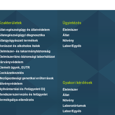
Szakterületek
Ügyintézés
Állat-egészségügy és állatvédelem
Élelmiszer
Állategészségügyi diagnosztika
Állat
Állatgyógyászati termékek
Növény
Borászat és alkoholos italok
Labor/Egyéb
Élelmiszer- és takarmánybiztonság
Élelmiszerlánc-biztonsági laborhálózat
Járványvédelem
Kiemelt ügyek, EUTR
Kockázatkezelés
Mezőgazdasági genetikai erőforrások
Gyakori kérdések
Növényvédelem
Nyilvántartási és Felügyeleti Díj
Élelmiszer
Rendszerszervezés és felügyelet
Állat
Termékpálya-ellenőrzés
Növény
Laboratóriumok
Labor/Egyéb