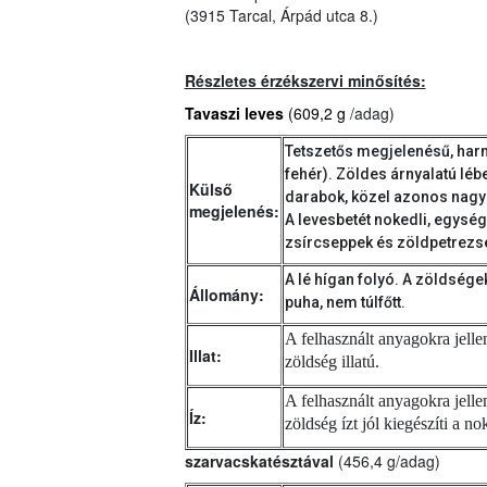
(3915 Tarcal, Árpád utca 8.)
Részletes érzékszervi minősítés:
Tavaszi leves
(609,2 g
/adag)
Tetszetős megjelenésű, har
fehér). Zöldes árnyalatú lé
Külső
darabok, közel azonos nagy
megjelenés:
A levesbetét nokedli, egység
zsírcseppek és zöldpetrezse
A lé hígan folyó. A zöldségek
Állomány:
puha, nem túlfőtt.
A felhasznált anyagokra jelle
Illat:
zöldség illatú.
A felhasznált anyagokra jellem
Íz:
zöldség ízt jól kiegészíti a no
szarvacskatésztával
(
456,4 g/adag)