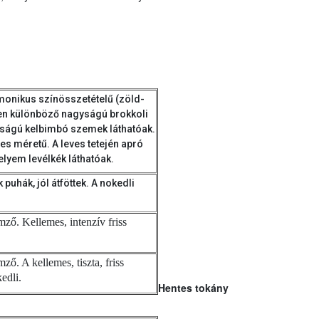
monikus színösszetételű (zöld-
ben különböző nagyságú brokkoli
ságú kelbimbó szemek láthatóak.
es méretű. A leves tetején apró
lyem levélkék láthatóak.
 puhák, jól átföttek. A nokedli
mző. Kellemes, intenzív friss
ző. A kellemes, tiszta, friss
kedli.
Hentes tokány