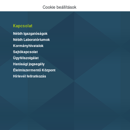
Cookie beállítások
Kapcsolat
Nébih Igazgatóságok
Nébih Laboratóriumok
Kormányhivatalok
Sajtókapcsolat
Ügyfélszolgálat
Hatósági jogsegély
Élelmiszermentő Központ
Hírlevél feliratkozás