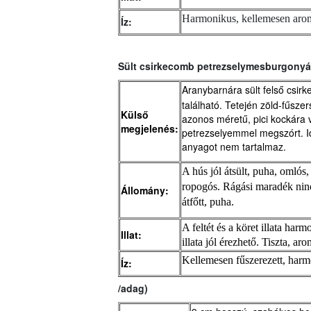
Harmonikus, kellemesen arom
Íz:
Sült csirkecomb petrezselymesburgonyá
Aranybarnára sült felső csir
található. Tetején zöld-fűsz
Külső
azonos méretű, pici kockára vág
megjelenés:
petrezselyemmel megszórt. 
anyagot nem tartalmaz.
A hús jól átsült, puha, omlós
ropogós. Rágási maradék ninc
Állomány:
átfőtt, puha.
A feltét és a köret illata har
Illat:
illata jól érezhető. Tiszta, aro
Kellemesen fűszerezett, harm
Íz:
/adag)