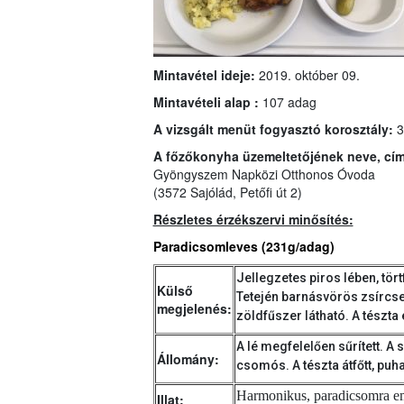
Mintavétel ideje:
2019. október 09.
Mintavételi alap :
107 adag
A vizsgált menüt fogyasztó korosztály:
3
A főzőkonyha üzemeltetőjének neve, cí
Gyöngyszem Napközi Otthonos Óvoda
(3572 Sajólád, Petőfi út 2)
Részletes érzékszervi minősítés:
Paradicsomleves (231g/adag)
Jellegzetes piros lében, tört
Külső
Tetején barnásvörös zsírcse
megjelenés:
zöldfűszer látható. A tészta 
A lé megfelelően sűrített. 
Állomány:
csomós. A tészta átfőtt, puh
Harmonikus, paradicsomra em
Illat: