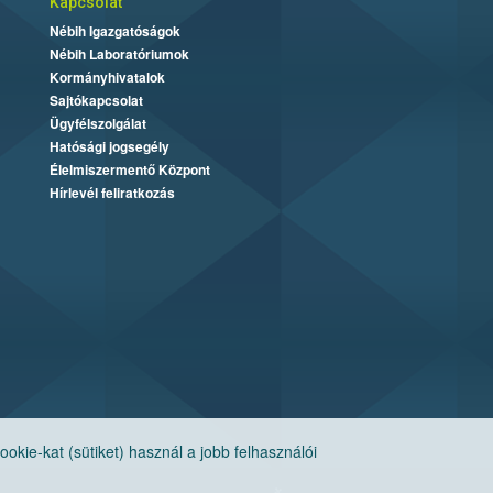
Kapcsolat
Nébih Igazgatóságok
Nébih Laboratóriumok
Kormányhivatalok
Sajtókapcsolat
Ügyfélszolgálat
Hatósági jogsegély
Élelmiszermentő Központ
Hírlevél feliratkozás
ie-kat (sütiket) használ a jobb felhasználói