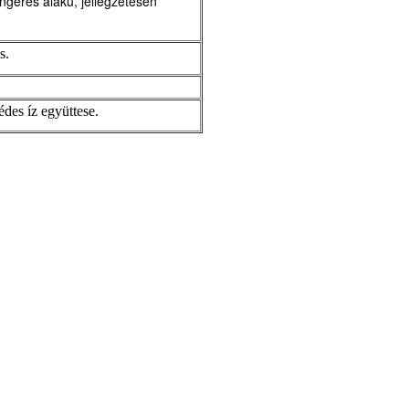
geres alakú, jellegzetesen
s.
des íz együttese.