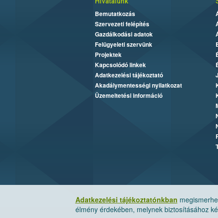
Hivatalunk
Bemutatkozás
Szervezeti felépítés
Gazdálkodási adatok
Felügyeleti szervünk
Projektek
Kapcsolódó linkek
Adatkezelési tájékoztató
Akadálymentességi nyilatkozat
Üzemeltetési információ
Adatkezelési tájékoztatónkban
megismerheti
élmény érdekében, melynek biztosításához kér