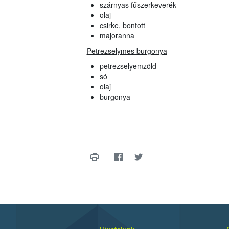
szárnyas fűszerkeverék
olaj
csirke, bontott
majoranna
Petrezselymes burgonya
petrezselyemzöld
só
olaj
burgonya