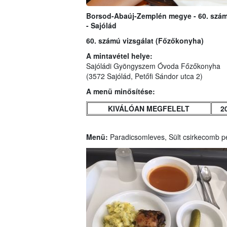
Borsod-Abaúj-Zemplén megye - 60. szám
- Sajólád
60. számú vizsgálat (Főzőkonyha)
A mintavétel helye:
Sajóládi Gyöngyszem Óvoda Főzőkonyha
(3572 Sajólád, Petőfi Sándor utca 2)
A menü minősítése:
KIVÁLÓAN MEGFELELT
2
Menü:
Paradicsomleves, Sült csirkecomb 