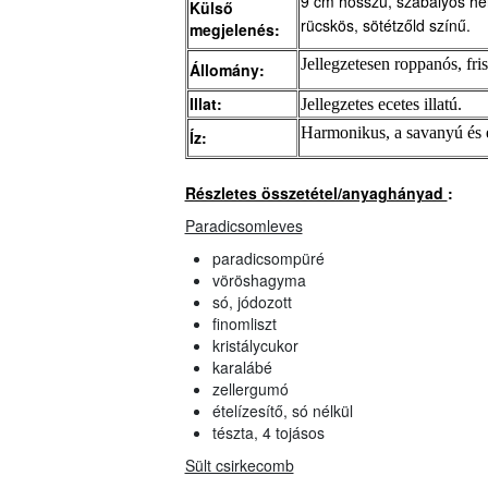
9 cm hosszú, szabályos hen
Külső
rücskös, sötétzőld színű.
megjelenés:
Jellegzetesen roppanós, fris
Állomány:
Illat:
Jellegzetes ecetes illatú.
Harmonikus, a savanyú és é
Íz:
Részletes összetétel/anyaghányad
:
Paradicsomleves
paradicsompüré
vöröshagyma
só, jódozott
finomliszt
kristálycukor
karalábé
zellergumó
ételízesítő, só nélkül
tészta, 4 tojásos
Sült csirkecomb