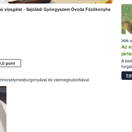
épüle
ú vizsgálat - Sajóládi Gyöngyszem Óvoda Főzőkonyha
2026. j
Az e
járta
A kedv
0,0 pont
forga
Korm.
TO
sérül
petrezselymesburgonyával és csemegeuborkával
felme
veszé
Ezen 
vonni
jártas