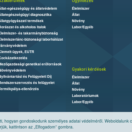
Szakterületek
Ügyintézés
Állat-egészségügy és állatvédelem
Élelmiszer
Állategészségügyi diagnosztika
Állat
Állatgyógyászati termékek
Növény
Borászat és alkoholos italok
Labor/Egyéb
Élelmiszer- és takarmánybiztonság
Élelmiszerlánc-biztonsági laborhálózat
Járványvédelem
Kiemelt ügyek, EUTR
Kockázatkezelés
Mezőgazdasági genetikai erőforrások
Gyakori kérdések
Növényvédelem
Nyilvántartási és Felügyeleti Díj
Élelmiszer
Rendszerszervezés és felügyelet
Állat
Termékpálya-ellenőrzés
Növény
Laboratóriumok
Labor/Egyéb
, hogyan gondoskodunk személyes adatai védelméről. Weboldalunk cook
jük, kattintson az „Elfogadom” gombra.