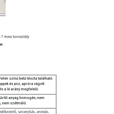
-7 éves korosztály
me
:
fehér színű betű tészta található.
ppek és pici, apróra vágott
és a lé arány megfelelő.
A sűrítő anyag homogén, nem
a, nem szétmáló.
lékeztető, savanykás, aromás.