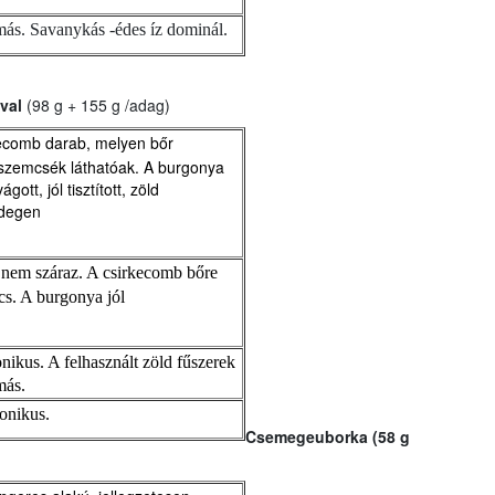
ás. Savanykás -édes íz dominál.
val
(98 g + 155 g /adag)
kecomb darab, melyen bőr
erszemcsék láthatóak. A burgonya
ott, jól tisztított, zöld
Idegen
, nem száraz. A csirkecomb bőre
s. A burgonya jól
monikus. A felhasznált zöld fűszerek
más.
onikus.
Csemegeuborka (58 g