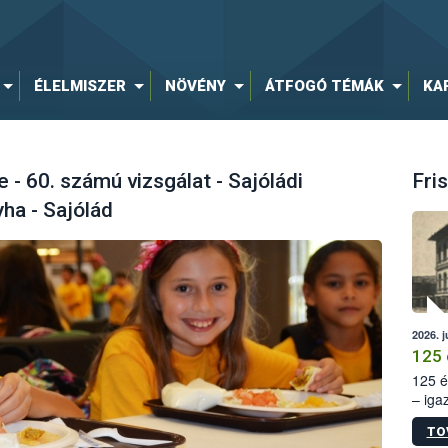
ÉLELMISZER
NÖVÉNY
ÁTFOGÓ TÉMÁK
KA
 60. számú vizsgálat - Sajóládi
Fris
a - Sajólád
2026. j
125 
125 é
– iga
állam
TO
15. sz