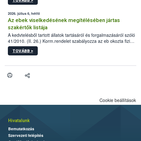
TOVÁBB >
tervezett új épületébe.
2026. július 6, hétfő
Az ebek viselkedésének megítélésében jártas
szakértők listája
A kedvtelésből tartott állatok tartásáról és forgalmazásáról szóló
41/2010. (II. 26.) Korm.rendelet szabályozza az eb okozta fizikai
sérülés, illetve ennek veszélye keletkezésekor felmerülő
TOVÁBB >
hatósági feladatokat, valamint a veszélyes eb tartását és annak
engedélyezését. Ezen eljárások során szükség esetén be kell
vonni az ebek viselkedésének megítélésében jártas szakértőt.
Cookie beállítások
Hivatalunk
Bemutatkozás
Szervezeti felépítés