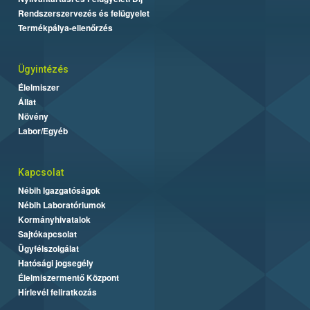
Rendszerszervezés és felügyelet
Termékpálya-ellenőrzés
Ügyintézés
Élelmiszer
Állat
Növény
Labor/Egyéb
Kapcsolat
Nébih Igazgatóságok
Nébih Laboratóriumok
Kormányhivatalok
Sajtókapcsolat
Ügyfélszolgálat
Hatósági jogsegély
Élelmiszermentő Központ
Hírlevél feliratkozás