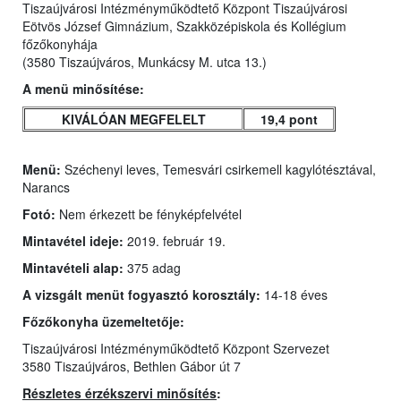
Tiszaújvárosi Intézményműködtető Központ Tiszaújvárosi
Eötvös József Gimnázium, Szakközépiskola és Kollégium
főzőkonyhája
(3580 Tiszaújváros, Munkácsy M. utca 13.)
A menü minősítése:
KIVÁLÓAN MEGFELELT
19,4 pont
Menü:
Széchenyi leves, Temesvári csirkemell kagylótésztával,
Narancs
Fotó:
Nem érkezett be fényképfelvétel
Mintavétel ideje:
2019. február 19.
Mintavételi alap:
375 adag
A vizsgált menüt fogyasztó korosztály:
14-18 éves
Főzőkonyha üzemeltetője:
Tiszaújvárosi Intézményműködtető Központ Szervezet
3580 Tiszaújváros, Bethlen Gábor út 7
Részletes érzékszervi minősítés
: