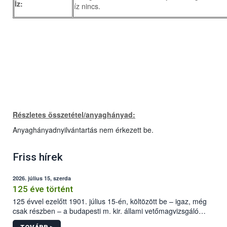
Íz:
íz nincs.
Részletes összetétel/anyaghányad:
Anyaghányadnyilvántartás nem érkezett be.
Friss hírek
2026. július 15, szerda
125 éve történt
125 évvel ezelőtt 1901. július 15-én, költözött be – igaz, még
csak részben – a budapesti m. kir. állami vetőmagvizsgáló
állomás a Kis Rókus utca 15. szám alatti, Czigler Győző által