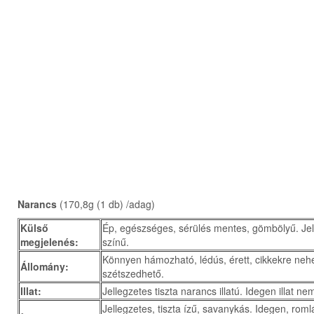
Narancs
(170,8g (1 db) /adag)
Külső
Ép, egészséges, sérülés mentes, gömbölyű. Jel
megjelenés:
színű.
Könnyen hámozható, lédús, érett, cikkekre ne
Állomány:
szétszedhető.
Illat:
Jellegzetes tiszta narancs illatú. Idegen illat n
Jellegzetes, tiszta ízű, savanykás. Idegen, roml