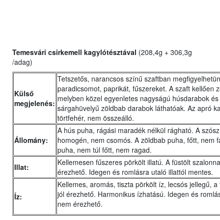
Temesvári csirkemell kagylótésztával
(208,4g + 306,3g
/adag)
Tetszetős, narancsos színű szaftban megfigyelhetü
paradicsomot, paprikát, fűszereket. A szaft kellően z
Külső
melyben közel egyenletes nagyságú húsdarabok és
megjelenés:
sárgahüvelyű zöldbab darabok láthatóak. Az apró ka
törtfehér, nem összeálló.
A hús puha, rágási maradék nélkül rágható. A szósz
Állomány:
homogén, nem csomós. A zöldbab puha, főtt, nem fá
puha, nem túl főtt, nem ragad.
Kellemesen fűszeres pörkölt illatú. A füstölt szalonna i
Illat:
érezhető. Idegen és romlásra utaló illattól mentes.
Kellemes, aromás, tiszta pörkölt íz, lecsós jellegű, a t
jól érezhető. Harmonikus ízhatású. Idegen és romlás
Íz:
nem érezhető.