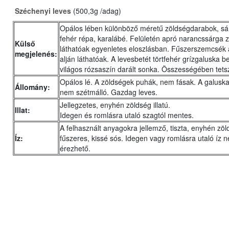
Széchenyi leves
(500,3g /adag)
Opálos lében különböző méretű zöldségdarabok, sá
fehér répa, karalábé. Felületén apró narancssárga 
Külső
láthatóak egyenletes eloszlásban. Fűszerszemcsék 
megjelenés:
alján láthatóak. A levesbetét törtfehér grízgaluska 
világos rózsaszín darált sonka. Összességében tets
Opálos lé. A zöldségek puhák, nem fásak. A galusk
Állomány:
nem szétmálló. Gazdag leves.
Jellegzetes, enyhén zöldség illatú.
Illat:
Idegen és romlásra utaló szagtól mentes.
A felhasznált anyagokra jellemző, tiszta, enyhén zö
Íz:
fűszeres, kissé sós. Idegen vagy romlásra utaló íz 
érezhető.