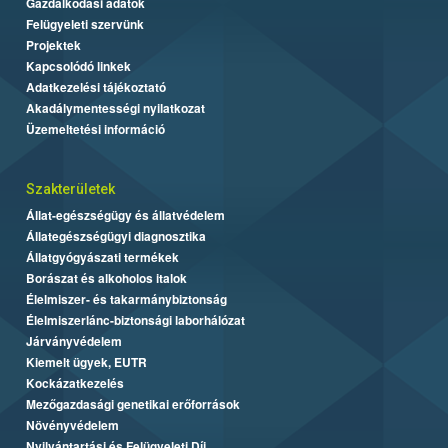
Gazdálkodási adatok
Felügyeleti szervünk
Projektek
Kapcsolódó linkek
Adatkezelési tájékoztató
Akadálymentességi nyilatkozat
Üzemeltetési információ
Szakterületek
Állat-egészségügy és állatvédelem
Állategészségügyi diagnosztika
Állatgyógyászati termékek
Borászat és alkoholos italok
Élelmiszer- és takarmánybiztonság
Élelmiszerlánc-biztonsági laborhálózat
Járványvédelem
Kiemelt ügyek, EUTR
Kockázatkezelés
Mezőgazdasági genetikai erőforrások
Növényvédelem
Nyilvántartási és Felügyeleti Díj