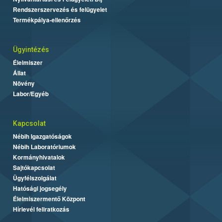
Rendszerszervezés és felügyelet
Termékpálya-ellenőrzés
Ügyintézés
Élelmiszer
Állat
Növény
Labor/Egyéb
Kapcsolat
Nébih Igazgatóságok
Nébih Laboratóriumok
Kormányhivatalok
Sajtókapcsolat
Ügyfélszolgálat
Hatósági jogsegély
Élelmiszermentő Központ
Hírlevél feliratkozás