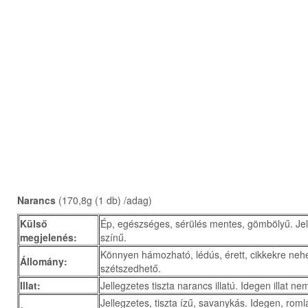
Narancs
(170,8g (1 db) /adag)
Külső
Ép, egészséges, sérülés mentes, gömbölyű. Jel
megjelenés:
színű.
Könnyen hámozható, lédús, érett, cikkekre ne
Állomány:
szétszedhető.
Illat:
Jellegzetes tiszta narancs illatú. Idegen illat n
Jellegzetes, tiszta ízű, savanykás. Idegen, roml