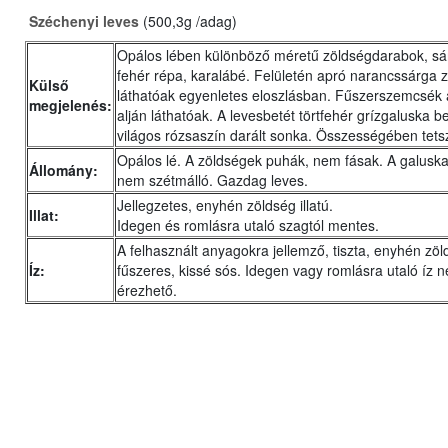
Széchenyi leves
(500,3g /adag)
Opálos lében különböző méretű zöldségdarabok, sá
fehér répa, karalábé. Felületén apró narancssárga 
Külső
láthatóak egyenletes eloszlásban. Fűszerszemcsék 
megjelenés:
alján láthatóak. A levesbetét törtfehér grízgaluska 
világos rózsaszín darált sonka. Összességében tets
Opálos lé. A zöldségek puhák, nem fásak. A galusk
Állomány:
nem szétmálló. Gazdag leves.
Jellegzetes, enyhén zöldség illatú.
Illat:
Idegen és romlásra utaló szagtól mentes.
A felhasznált anyagokra jellemző, tiszta, enyhén zö
Íz:
fűszeres, kissé sós. Idegen vagy romlásra utaló íz 
érezhető.