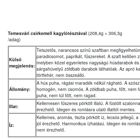
Temesvári csirkemell kagylótésztával
(208,4g + 306,3g
/adag)
Tetszetős, narancsos színű szaftban megfigyelhetü
paradicsomot, paprikát, fűszereket. A szaft kellően z
Külső
melyben közel egyenletes nagyságú húsdarabok és
megjelenés:
sárgahüvelyű zöldbab darabok láthatóak. Az apró ka
törtfehér, nem összeálló.
A hús puha, rágási maradék nélkül rágható. A szósz
Állomány:
homogén, nem csomós. A zöldbab puha, főtt, nem fá
puha, nem túl főtt, nem ragad.
Kellemesen fűszeres pörkölt illatú. A füstölt szalonna i
Illat:
érezhető. Idegen és romlásra utaló illattól mentes.
Kellemes, aromás, tiszta pörkölt íz, lecsós jellegű, a t
jól érezhető. Harmonikus ízhatású. Idegen és romlás
Íz:
nem érezhető.