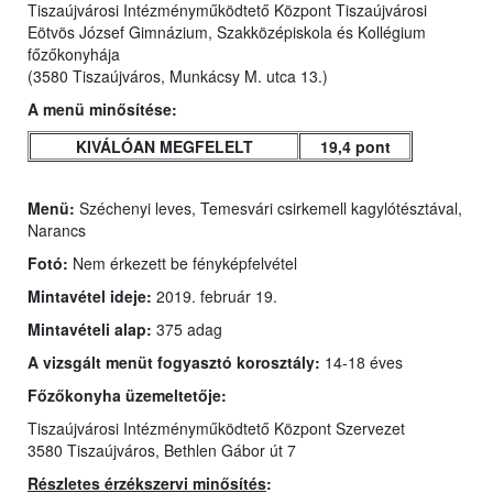
Tiszaújvárosi Intézményműködtető Központ Tiszaújvárosi
Eötvös József Gimnázium, Szakközépiskola és Kollégium
főzőkonyhája
(3580 Tiszaújváros, Munkácsy M. utca 13.)
A menü minősítése:
KIVÁLÓAN MEGFELELT
19,4 pont
Menü:
Széchenyi leves, Temesvári csirkemell kagylótésztával,
Narancs
Fotó:
Nem érkezett be fényképfelvétel
Mintavétel ideje:
2019. február 19.
Mintavételi alap:
375 adag
A vizsgált menüt fogyasztó korosztály:
14-18 éves
Főzőkonyha üzemeltetője:
Tiszaújvárosi Intézményműködtető Központ Szervezet
3580 Tiszaújváros, Bethlen Gábor út 7
Részletes érzékszervi minősítés
: