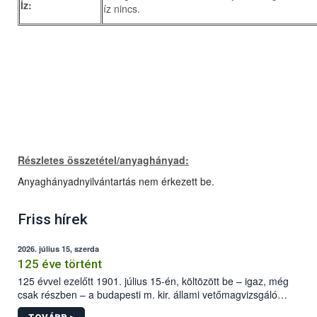
Íz:
íz nincs.
Részletes összetétel/anyaghányad:
Anyaghányadnyilvántartás nem érkezett be.
Friss hírek
2026. július 15, szerda
125 éve történt
125 évvel ezelőtt 1901. július 15-én, költözött be – igaz, még
csak részben – a budapesti m. kir. állami vetőmagvizsgáló
állomás a Kis Rókus utca 15. szám alatti, Czigler Győző által