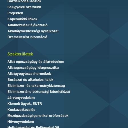
Gazdálkodási adatok
Felügyeleti szervünk
Projektek
Kapcsolódó linkek
Adatkezelési tájékoztató
Akadálymentességi nyilatkozat
Üzemeltetési információ
Szakterületek
Állat-egészségügy és állatvédelem
Állategészségügyi diagnosztika
Állatgyógyászati termékek
Borászat és alkoholos italok
Élelmiszer- és takarmánybiztonság
Élelmiszerlánc-biztonsági laborhálózat
Járványvédelem
Kiemelt ügyek, EUTR
Kockázatkezelés
Mezőgazdasági genetikai erőforrások
Növényvédelem
Nyilvántartási és Felügyeleti Díj