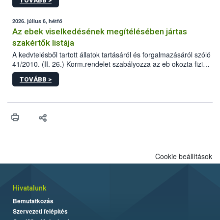
TOVÁBB >
tervezett új épületébe.
2026. július 6, hétfő
Az ebek viselkedésének megítélésében jártas
szakértők listája
A kedvtelésből tartott állatok tartásáról és forgalmazásáról szóló
41/2010. (II. 26.) Korm.rendelet szabályozza az eb okozta fizikai
sérülés, illetve ennek veszélye keletkezésekor felmerülő
TOVÁBB >
hatósági feladatokat, valamint a veszélyes eb tartását és annak
engedélyezését. Ezen eljárások során szükség esetén be kell
vonni az ebek viselkedésének megítélésében jártas szakértőt.
Cookie beállítások
Hivatalunk
Bemutatkozás
Szervezeti felépítés