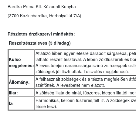
Barcika Príma Kft. Központi Konyha
(3700 Kazincbarcika, Herbolyai út 7/A)
Részletes érzékszervi minősítés:
Reszelttésztaleves (3 dl/adag)
Átlátszó lében egyenletesre darabolt sárgarépa, pe
Külső
látható reszelt tésztával. A lében zöldfűszerek és bor
megjelenés:
A leves tetején narancssárga színű zsírcseppek csil
zöldségek jól tisztítottak. Tetszetős megjelenésű.
A felhasznált zöldségek és a tészta megfelelően átf
Állomány:
szétfőttek. A levesbetét nem elázott.
Illat:
A zöldség illata dominál, fűszeres, idegen illattól me
Harmonikus, kellően fűszeres,telt íz. A zöldségek íz
Íz:
frissé teszi.