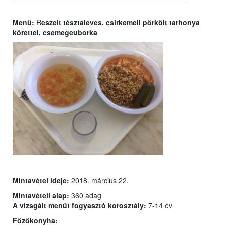
Menü:
R
eszelt tésztaleves, csirkemell pörkölt tarhonya
körettel, csemegeuborka
Mintavétel ideje:
2018. március 22.
Mintavételi alap:
360 adag
A vizsgált menüt fogyasztó korosztály:
7-14 év
Főzőkonyha: