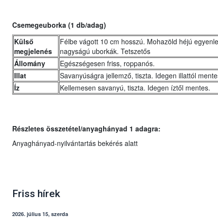
Csemegeuborka (1 db/adag)
Külső
Félbe vágott 10 cm hosszú. Mohazöld héjú egyenle
megjelenés
nagyságú uborkák. Tetszetős
Állomány
Egészségesen friss, roppanós.
Illat
Savanyúságra jellemző, tiszta. Idegen illattól mente
Íz
Kellemesen savanyú, tiszta. Idegen íztől mentes.
Részletes összetétel/anyaghányad 1 adagra:
Anyaghányad-nyilvántartás bekérés alatt
Friss hírek
2026. július 15, szerda