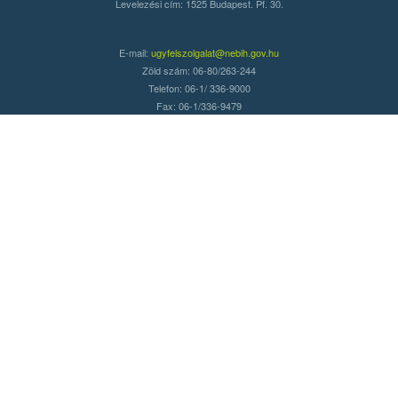
Levelezési cím: 1525 Budapest. Pf. 30.
E-mail:
ugyfelszolgalat@nebih.gov.hu
Zöld szám: 06-80/263-244
Telefon: 06-1/ 336-9000
Fax: 06-1/336-9479