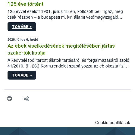
125 éve történt
125 évvel ezelőtt 1901. július 15-én, költözött be – igaz, még
csak részben – a budapesti m. kir. állami vetőmagvizsgáló
állomás a Kis Rókus utca 15. szám alatti, Czigler Győző által
TOVÁBB >
tervezett új épületébe.
2026. július 6, hétfő
Az ebek viselkedésének megítélésében jártas
szakértők listája
A kedvtelésből tartott állatok tartásáról és forgalmazásáról szóló
41/2010. (II. 26.) Korm.rendelet szabályozza az eb okozta fizikai
sérülés, illetve ennek veszélye keletkezésekor felmerülő
TOVÁBB >
hatósági feladatokat, valamint a veszélyes eb tartását és annak
engedélyezését. Ezen eljárások során szükség esetén be kell
vonni az ebek viselkedésének megítélésében jártas szakértőt.
Cookie beállítások