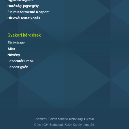
Hatósági jogsegély
Élelmiszermentő Központ
Hírlevél feliratkozás
Gyakori kérdések
Élelmiszer
Állat
Növény
Laboratóriumok
Labor/Egyéb
Nemzeti Élelmiszerlánc-biztonsági Hivatal
Cím: 1024 Budapest, Keleti Károly utca. 24.