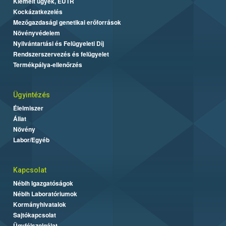
Kiemelt ügyek, EUTR
Kockázatkezelés
Mezőgazdasági genetikai erőforrások
Növényvédelem
Nyilvántartási és Felügyeleti Díj
Rendszerszervezés és felügyelet
Termékpálya-ellenőrzés
Ügyintézés
Élelmiszer
Állat
Növény
Labor/Egyéb
Kapcsolat
Nébih Igazgatóságok
Nébih Laboratóriumok
Kormányhivatalok
Sajtókapcsolat
Ügyfélszolgálat