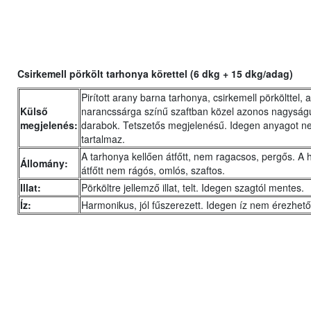
Csirkemell pörkölt tarhonya körettel (6 dkg + 15 dkg/adag)
Pirított arany barna tarhonya, csirkemell pörkölttel, 
Külső
narancssárga színű szaftban közel azonos nagyság
megjelenés:
darabok. Tetszetős megjelenésű. Idegen anyagot 
tartalmaz.
A tarhonya kellően átfőtt, nem ragacsos, pergős. A 
Állomány:
átfőtt nem rágós, omlós, szaftos.
Illat:
Pörköltre jellemző illat, telt. Idegen szagtól mentes.
Íz:
Harmonikus, jól fűszerezett. Idegen íz nem érezhető