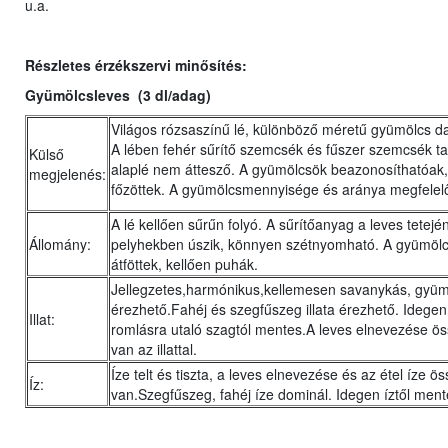
u.a.
Részletes érzékszervi minősítés:
Gyümölcsleves (3 dl/adag)
Világos rózsaszínű lé, különböző méretű gyümölcs d
A lében fehér sűrítő szemcsék és fűszer szemcsék ta
Külső
alaplé nem áttesző. A gyümölcsök beazonosíthatóak, 
megjelenés:
főzöttek. A gyümölcsmennyisége és aránya megf
A lé kellően sűrűn folyó. A sűrítőanyag a leves tetejé
Állomány:
pelyhekben úszik, könnyen szétnyomható. A gyümölc
átföttek, kellően puhák.
Jellegzetes,harmónikus,kellemesen savanykás, gyümö
érezhető.Fahéj és szegfűszeg illata érezhető. Idegen i
Illat:
romlásra utaló szagtól mentes.A leves elnevezése 
van az illattal.
Íze telt és tiszta, a leves elnevezése és az étel íze 
Íz:
van.Szegfűszeg, fahéj íze dominál. Idegen íztől ment