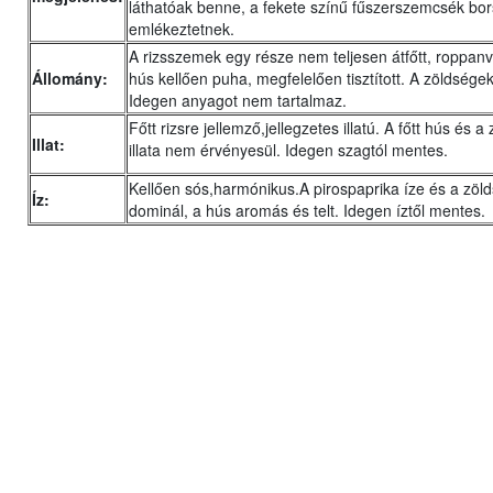
láthatóak benne, a fekete színű fűszerszemcsék bor
emlékeztetnek.
A rizsszemek egy része nem teljesen átfőtt, roppanva
Állomány:
hús kellően puha, megfelelően tisztított. A zöldségek
Idegen anyagot nem tartalmaz.
Főtt rizsre jellemző,jellegzetes illatú. A főtt hús és 
Illat:
illata nem érvényesül. Idegen szagtól mentes.
Kellően sós,harmónikus.A pirospaprika íze és a zöl
Íz:
dominál, a hús aromás és telt. Idegen íztől mentes.