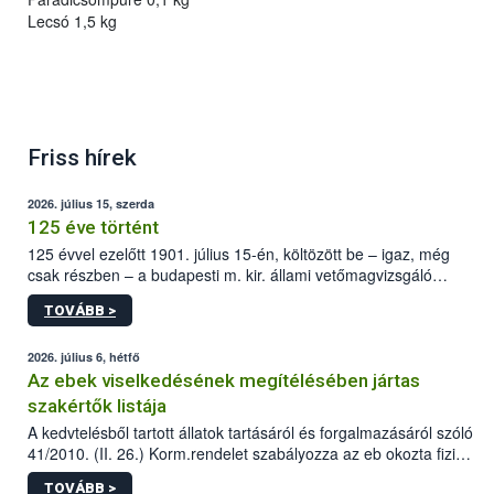
Lecsó 1,5 kg
Friss hírek
2026. július 15, szerda
125 éve történt
125 évvel ezelőtt 1901. július 15-én, költözött be – igaz, még
csak részben – a budapesti m. kir. állami vetőmagvizsgáló
állomás a Kis Rókus utca 15. szám alatti, Czigler Győző által
TOVÁBB >
tervezett új épületébe.
2026. július 6, hétfő
Az ebek viselkedésének megítélésében jártas
szakértők listája
A kedvtelésből tartott állatok tartásáról és forgalmazásáról szóló
41/2010. (II. 26.) Korm.rendelet szabályozza az eb okozta fizikai
sérülés, illetve ennek veszélye keletkezésekor felmerülő
TOVÁBB >