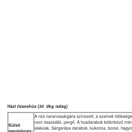
Házi rizseshús (20 dkg /adag)
A rizs narancssárgára színezett, a szemek többsége 
nem összeálló, pergő. A húsdarabok különböző mér
Külső
alakúak. Sárgarépa darabok, kukorica, borsó, hag
megjelenés: