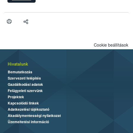
hatósági feladatokat, valamint a veszélyes eb tartását és annak
engedélyezését. Ezen eljárások során szükség esetén be kell
vonni az ebek viselkedésének megítélésében jártas szakértőt.
Cookie beállítások
Hivatalunk
Bemutatkozás
Szervezeti felépítés
Gazdálkodási adatok
Felügyeleti szervünk
Projektek
Kapcsolódó linkek
Adatkezelési tájékoztató
Akadálymentességi nyilatkozat
Üzemeltetési információ