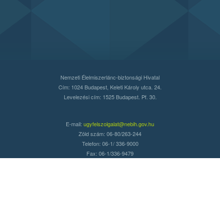
Nemzeti Élelmiszerlánc-biztonsági Hivatal
Cím: 1024 Budapest, Keleti Károly utca. 24.
Levelezési cím: 1525 Budapest. Pf. 30.
E-mail:
ugyfelszolgalat@nebih.gov.hu
Zöld szám: 06-80/263-244
Telefon: 06-1/ 336-9000
Fax: 06-1/336-9479