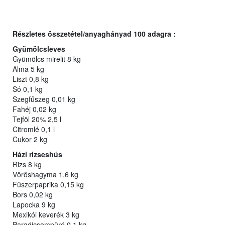
Részletes összetétel/anyaghányad 100 adagra :
Gyümölcsleves
Gyümölcs mirelit 8 kg
Alma 5 kg
Liszt 0,8 kg
Só 0,1 kg
Szegfűszeg 0,01 kg
Fahéj 0,02 kg
Tejföl 20% 2,5 l
Citromlé 0,1 l
Cukor 2 kg
Házi rizseshús
Rizs 8 kg
Vöröshagyma 1,6 kg
Fűszerpaprika 0,15 kg
Bors 0,02 kg
Lapocka 9 kg
Mexikói keverék 3 kg
Paradicsompüré 0,1 kg