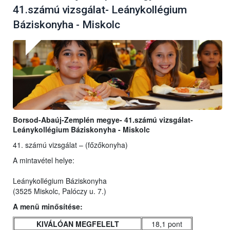
41.számú vizsgálat- Leánykollégium
Báziskonyha - Miskolc
Borsod-Abaúj-Zemplén megye- 41.számú vizsgálat-
Leánykollégium Báziskonyha - Miskolc
41. számú vizsgálat – (főzőkonyha)
A mintavétel helye:
Leánykollégium Báziskonyha
(3525 Miskolc, Palóczy u. 7.)
A menü minősítése:
KIVÁLÓAN MEGFELELT
18,1 pont