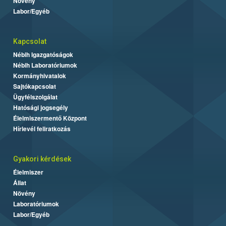
Növény
Labor/Egyéb
Kapcsolat
Nébih Igazgatóságok
Nébih Laboratóriumok
Kormányhivatalok
Sajtókapcsolat
Ügyfélszolgálat
Hatósági jogsegély
Élelmiszermentő Központ
Hírlevél feliratkozás
Gyakori kérdések
Élelmiszer
Állat
Növény
Laboratóriumok
Labor/Egyéb