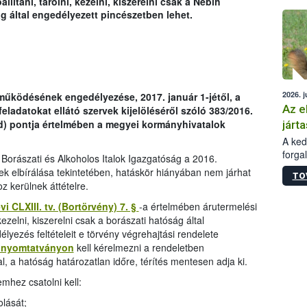
llítani, tárolni, kezelni, kiszerelni csak a Nébih
épüle
g által engedélyezett pincészetben lehet.
2026. j
működésének engedélyezése, 2017. január 1-jétől, a
Az e
eladatokat ellátó szervek kijelöléséről szóló 383/2016.
és d) pontja értelmében a megyei kormányhivatalok
járta
A kedv
forga
 Borászati és Alkoholos Italok Igazgatóság a 2016.
Korm.
k elbírálása tekintetében, hatáskör hiányában nem járhat
TO
sérül
z kerülnek áttételre.
felme
veszé
vi CLXIII. tv. (Bortörvény) 7. §
-a értelmében árutermelési
Ezen 
 kezelni, kiszerelni csak a borászati hatóság által
vonni
lyezés feltételeit e törvény végrehajtási rendelete
jártas
 nyomtatványon
kell kérelmezni a rendeletben
a hatóság határozatlan időre, térítés mentesen adja ki.
mhez csatolni kell:
olását;