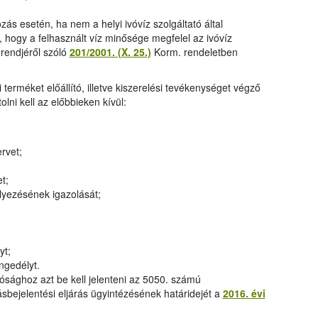
ás esetén, ha nem a helyi ivóvíz szolgáltató által
t, hogy a felhasznált víz minősége megfelel az ivóvíz
 rendjéről szóló
201/2001. (X. 25.)
Korm. rendeletben
erméket előállító, illetve kiszerelési tevékenységet végző
ni kell az előbbieken kívül:
rvet;
t;
elyezésének igazolását;
yt;
ngedélyt.
sághoz azt be kell jelenteni az 5050. számú
bejelentési eljárás ügyintézésének határidejét a
2016. évi