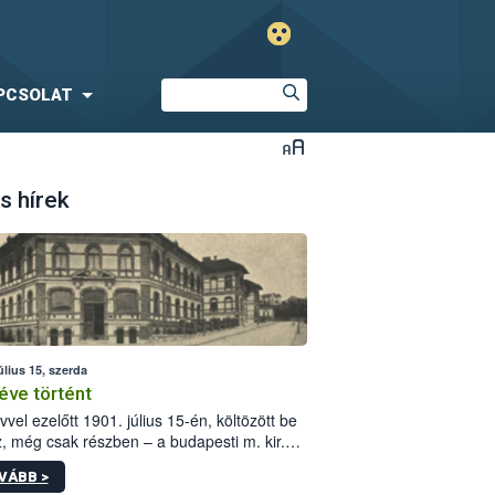
PCSOLAT
s hírek
úlius 15, szerda
éve történt
vvel ezelőtt 1901. július 15-én, költözött be
z, még csak részben – a budapesti m. kir.
i vetőmagvizsgáló állomás a Kis Rókus utca
VÁBB >
ám alatti, Czigler Győző által tervezett új