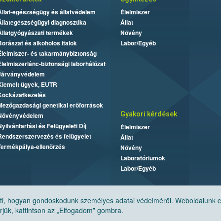
Állat-egészségügy és állatvédelem
Élelmiszer
Állategészségügyi diagnosztika
Állat
Állatgyógyászati termékek
Növény
Borászat és alkoholos italok
Labor/Egyéb
Élelmiszer- és takarmánybiztonság
Élelmiszerlánc-biztonsági laborhálózat
Járványvédelem
Kiemelt ügyek, EUTR
Kockázatkezelés
Mezőgazdasági genetikai erőforrások
Gyakori kérdések
Növényvédelem
Nyilvántartási és Felügyeleti Díj
Élelmiszer
Rendszerszervezés és felügyelet
Állat
Termékpálya-ellenőrzés
Növény
Laboratóriumok
Labor/Egyéb
, hogyan gondoskodunk személyes adatai védelméről. Weboldalunk cook
jük, kattintson az „Elfogadom” gombra.