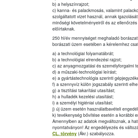
b) a helyszínrajzot;
c) kanna- és palackmosás, valamint palackoz
szolgáltatott vizet használ, annak igazolásá
minőségi követelményeiről és az ellenőrzés
előírtaknak.
250 hl/év mennyiséget meghaladó borászati t
borászati üzem esetében a kérelemhez csatol
a) a technológiai folyamatábrát;
b) a technológiai elrendezési rajzot;
c) az anyagmozgatási és személyforgalmi te
d) a műszaki-technológiai leírást;
e) a gyártástechnológia szerinti gépjegyzéke
f) a szennyvíz külön jogszabály szerinti elh
g) a tisztítási takarítási utasítást;
h) a hulladék kezelési utasítást;
i) a személyi higiéniai utasítást;
j) új üzem esetén használatbavételi engedél
k) tevékenység bővítése esetén a korábbi e
Amennyiben az adatok megváltoznak, a ható
nyomtatványon! Az engedélyezés és változás
CL. törvény
(Ákr.) szabályozza.