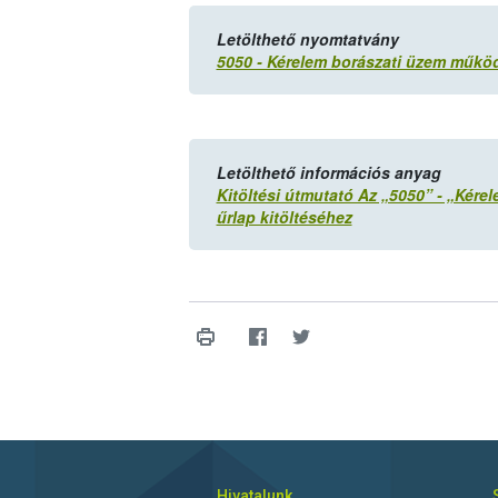
Letölthető nyomtatvány
5050 - Kérelem borászati üzem műk
Letölthető információs anyag
Kitöltési útmutató Az „5050” - „Ké
űrlap kitöltéséhez
Hivatalunk