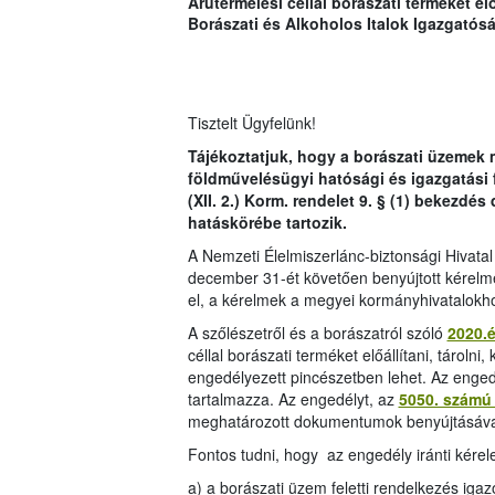
Árutermelési céllal borászati terméket előá
Borászati és Alkoholos Italok Igazgatósá
Tisztelt Ügyfelünk!
Tájékoztatjuk, hogy a borászati üzemek 
földművelésügyi hatósági és igazgatási f
(XII. 2.) Korm. rendelet 9. § (1) bekezd
hatáskörébe tartozik.
A Nemzeti Élelmiszerlánc-biztonsági Hivatal
december 31-ét követően benyújtott kérelme
el, a kérelmek a megyei kormányhivatalokho
A szőlészetről és a borászatról szóló
2020.é
céllal borászati terméket előállítani, tárolni,
engedélyezett pincészetben lehet. Az engedé
tartalmazza. Az engedélyt, az
5050. számú
meghatározott dokumentumok benyújtásával, 
Fontos tudni, hogy az engedély iránti kérele
a) a borászati üzem feletti rendelkezés igaz