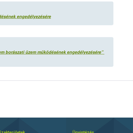
ödésének engedélyezésére
relem borászati üzem működésének engedélyezésére”
Szakterületek
Ügyintézés