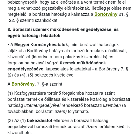
bebizonyosodik, hogy az ellenőrzés alá vont termék nem felel
meg a vonatkozó jogszabályi előírásoknak, illetőleg jelölése nem
megfelelő, a borászati hatóság alkalmazza a
Bortörvény
21. §
-22. § szerinti szankciókat.
8. Borászati üzemek működésének engedélyezése, és
egyéb hatósági feladatok
•
A
Megyei Kormányhivatalok
, mint borászati hatóságok
látják el a Bortörvény hatálya alá tartozó termékek előállítását,
kiszerelését (ideértve a nem palackos kiszerelést is) és
forgalomba hozását végző
üzemek működésének
engedélyezésével
kapcsolatos feladatokat -
a Bortörvény 7. §
(2) és (4), (5) bekezdés kivételével
.
A
Bortörvény
. 7. §-a szerint
(1) Közfogyasztásra történő forgalomba hozatalra szánt
borászati termék előállítása és kiszerelése kizárólag a borászati
hatóság
üzemengedélyével
rendelkező borászati
üzemben
(a
továbbiakban: borászati
üzem)
folytatható.
(2) Az
(1) bekezdéstől
eltérően a borászati hatóság
engedélyével borászati termék borászati
üzem
területén kívül is
kiszerelhető.