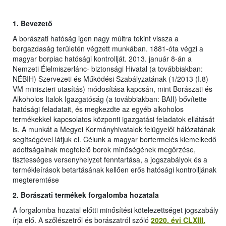
1.
Bevezető
A borászati hatóság igen nagy múltra tekint vissza a
borgazdaság területén végzett munkában. 1881-óta végzi a
magyar borpiac hatósági kontrollját. 2013. január 8-án a
Nemzeti Élelmiszerlánc- biztonsági Hivatal (a továbbiakban:
NÉBIH) Szervezeti és Működési Szabályzatának (1/2013 (I.8)
VM miniszteri utasítás) módosítása kapcsán, mint Borászati és
Alkoholos Italok Igazgatóság (a továbbiakban: BAII) bővítette
hatósági feladatait, és megkezdte az egyéb alkoholos
termékekkel kapcsolatos központi igazgatási feladatok ellátását
is. A munkát a Megyei Kormányhivatalok felügyelői hálózatának
segítségével látjuk el. Célunk a magyar bortermelés kiemelkedő
adottságainak megfelelő borok minőségének megőrzése,
tisztességes versenyhelyzet fenntartása, a jogszabályok és a
termékleírások betartásának kellően erős hatósági kontrolljának
megteremtése
2. Borászati termékek forgalomba hozatala
A forgalomba hozatal előtti minősítési kötelezettséget jogszabály
írja elő. A szőlészetről és borászatról szóló
2020. évi CLXIII.