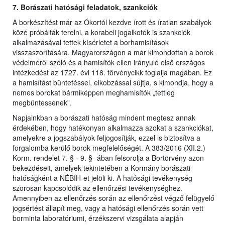
7. Borászati hatósági feladatok, szankciók
A borkészítést már az Ókortól kezdve írott és íratlan szabályok
közé próbálták terelni, a korabeli jogalkotók is szankciók
alkalmazásával tettek kísérletet a borhamisítások
visszaszorítására. Magyarországon a már kimondottan a borok
védelméről szóló és a hamisítók ellen irányuló első országos
intézkedést az 1727. évi 118. törvénycikk foglalja magában. Ez
a hamisítást büntetéssel, elkobzással sújtja, s kimondja, hogy a
nemes borokat bármiképpen meghamisítók „tettleg
megbüntessenek”.
Napjainkban a borászati hatóság mindent megtesz annak
érdekében, hogy hatékonyan alkalmazza azokat a szankciókat,
amelyekre a jogszabályok feljogosítják, ezzel is biztosítva a
forgalomba kerülő borok megfelelőségét. A 383/2016 (XII.2.)
Korm. rendelet 7. § - 9. §- ában felsorolja a Bortörvény azon
bekezdéseit, amelyek tekintetében a Kormány borászati
hatóságként a NÉBIH-et jelöli ki. A hatósági tevékenység
szorosan kapcsolódik az ellenőrzési tevékenységhez.
Amennyiben az ellenőrzés során az ellenőrzést végző felügyelő
jogsértést állapít meg, vagy a hatósági ellenőrzés során vett
borminta laboratóriumi, érzékszervi vizsgálata alapján