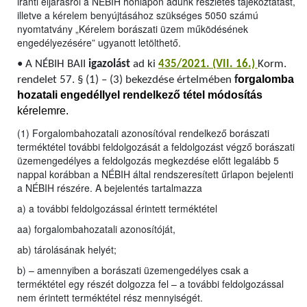
iránti eljárásról a NÉBIH honlapon adunk részletes tájékoztatást,
illetve a kérelem benyújtásához szükséges 5050 számú
nyomtatvány „Kérelem borászati üzem működésének
engedélyezésére” ugyanott letölthető.
•
A NÉBIH BAII
igazolást
ad ki
435/2021. (VII. 16.)
Korm.
orgalomba
rendelet 57. § (1) – (3) bekezdése értelmében
f
hozatali engedéllyel rendelkező tétel módosítás
kérelemre.
(1) Forgalombahozatali azonosítóval rendelkező borászati
terméktétel további feldolgozását a feldolgozást végző borászati
üzemengedélyes a feldolgozás megkezdése előtt legalább 5
nappal korábban a NÉBIH által rendszeresített űrlapon bejelenti
a NÉBIH részére. A bejelentés tartalmazza
a) a további feldolgozással érintett terméktétel
aa) forgalombahozatali azonosítóját,
ab) tárolásának helyét;
b) – amennyiben a borászati üzemengedélyes csak a
terméktétel egy részét dolgozza fel – a további feldolgozással
nem érintett terméktétel rész mennyiségét.