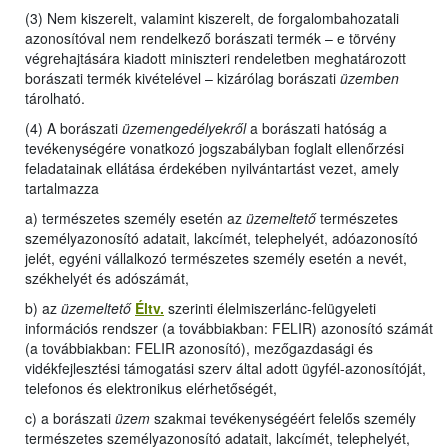
(3) Nem kiszerelt, valamint kiszerelt, de forgalombahozatali
azonosítóval nem rendelkező borászati termék – e törvény
végrehajtására kiadott miniszteri rendeletben meghatározott
borászati termék kivételével – kizárólag borászati
üzemben
tárolható.
(4) A borászati
üzemengedélyekről
a borászati hatóság a
tevékenységére vonatkozó jogszabályban foglalt ellenőrzési
feladatainak ellátása érdekében nyilvántartást vezet, amely
tartalmazza
a) természetes személy esetén az
üzemeltető
természetes
személyazonosító adatait, lakcímét, telephelyét, adóazonosító
jelét, egyéni vállalkozó természetes személy esetén a nevét,
székhelyét és adószámát,
b) az
üzemeltető
Éltv.
szerinti élelmiszerlánc-felügyeleti
információs rendszer (a továbbiakban: FELIR) azonosító számát
(a továbbiakban: FELIR azonosító), mezőgazdasági és
vidékfejlesztési támogatási szerv által adott ügyfél-azonosítóját,
telefonos és elektronikus elérhetőségét,
c) a borászati
üzem
szakmai tevékenységéért felelős személy
természetes személyazonosító adatait, lakcímét, telephelyét,