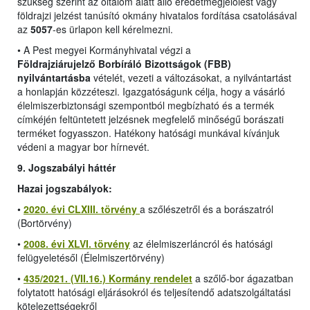
szükség szerint az oltalom alatt álló eredetmegjelölést vagy
földrajzi jelzést tanúsító okmány hivatalos fordítása csatolásával
az
5057
-es ürlapon kell kérelmezni.
•
A Pest megyei Kormányhivatal végzi a
Földrajziárujelző Borbíráló Bizottságok (FBB)
nyilvántartásba
vételét, vezeti a változásokat, a nyilvántartást
a honlapján közzéteszi. Igazgatóságunk célja, hogy a vásárló
élelmiszerbiztonsági szempontból megbízható és a termék
címkéjén feltüntetett jelzésnek megfelelő minőségű borászati
terméket fogyasszon. Hatékony hatósági munkával kívánjuk
védeni a magyar bor hírnevét.
9. Jogszabályi háttér
Hazai jogszabályok:
•
2020. évi CLXIII. törvény
a szőlészetről és a borászatról
(Bortörvény)
•
2008. évi XLVI. törvény
az élelmiszerláncról és hatósági
felügyeletésől (Élelmiszertörvény)
•
435/2021. (VII.16.) Kormány rendelet
a szőlő-bor ágazatban
folytatott hatósági eljárásokról és teljesítendő adatszolgáltatási
kötelezettségekről