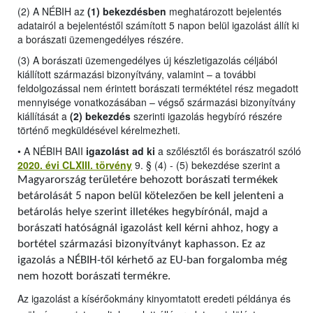
(2) A NÉBIH az
(1) bekezdésben
meghatározott bejelentés
adatairól a bejelentéstől számított 5 napon belül igazolást állít ki
a borászati üzemengedélyes részére.
(3) A borászati üzemengedélyes új készletigazolás céljából
kiállított származási bizonyítvány, valamint – a további
feldolgozással nem érintett borászati terméktétel rész megadott
mennyisége vonatkozásában – végső származási bizonyítvány
kiállítását a
(2) bekezdés
szerinti igazolás hegybíró részére
történő megküldésével kérelmezheti.
•
A NÉBIH BAII
igazolást ad ki
a szőlésztől és borászatról szóló
2020. évi CLXIII. törvény
9. § (4) - (5) bekezdése szerint a
Magyarország területére behozott borászati termékek
betárolását 5 napon belül kötelezően be kell jelenteni a
betárolás helye szerint illetékes hegybírónál, majd a
borászati hatóságnál igazolást kell kérni ahhoz, hogy a
bortétel származási bizonyítványt kaphasson. Ez az
igazolás a NÉBIH-től kérhető az EU-ban forgalomba még
nem hozott borászati termékre.
Az igazolást a kísérőokmány kinyomtatott eredeti példánya és