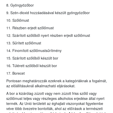
8. Gyöngyözőbor
9. Szén-dioxid hozzáadásával készült gyöngyözőbor
10. Szőlőmust
11. Részben erjedt szőlőmust
12. Szárított szőlőből nyert részben erjedt szőlőmust
13. Sűrített szőlőmust
14. Finomított szőlőmustsűrítmény
15. Szárított szőlőből készült bor
16. Túlérett szőlőből készült bor
17. Borecet
Pontosan meghatározzák ezeknek a kategóriáknak a fogalmát,
az előállításuknál alkalmazható eljárásokat.
A bor a kizárólag zúzott vagy nem zúzott friss szőlő vagy
szőlőmust teljes vagy részleges alkoholos erjedése által nyert
termék. Az Unió területét az éghajlati viszonyokat figyelembe
véve több övezetre bontották, ahol az előírások a természeti