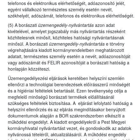
telefonos és elektronikus elérhetőségét, adóazonosító jelét,
egyéni vállalkozó természetes személy esetén nevét,
székhelyét, adószámát, telefonos és elektronikus elérhetőségét.
(5) A borászati
üzemengedély-nyilvántartás
azon adat
kivételével, amelyet jogszabály más nyilvántartás részeként
közhitelesnek minősít, közhiteles hatósági nyilvántartásnak
minősül. A borászati
üzemengedély-nyilvántartás
e törvény
végrehajtására kiadott kormányrendeletben meghatározott
adatait, természetes személy esetén a nevét, adóazonosítóját
vagy adószámát és FELIR azonosítóját a borászati hatóság a
honlapján közzéteszi.
Üzemengedélyezési eljárások keretében helyszíni szemlén
ellenőrzi a technológiai berendezések előírásszerű minőségét
és a higiéniai feltételek betartását. Ezen tevékenység célja a
megfelelő minőségű borászati termékek előállításánál
szükséges feltételek biztosítása. A eljárást lefolytató hatóság a
helyszíni ellenőrzés és az eljárás megindításakor benyújtott
dokumentumok alapján a BOR szakrendszerben elkészíti a
működési engedélyt. A kiadott engedélyekről a Pest Megyei
kormányhivatal nyilvántartást vezet, és gondoskodik az adatok
nyilvánossá tételéről, aktualizálásáról. A működési engedély