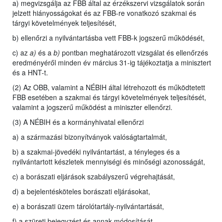
a) megvizsgálja az FBB által az érzékszervi vizsgálatok során
jelzett hiányosságokat és az FBB-re vonatkozó szakmai és
tárgyi követelmények teljesítését,
b) ellenőrzi a nyilvántartásba vett FBB-k jogszerű működését,
c) az
a)
és a
b)
pontban meghatározott vizsgálat és ellenőrzés
eredményéről minden év március 31-ig tájékoztatja a minisztert
és a HNT-t.
(2) Az OBB, valamint a NÉBIH által létrehozott és működtetett
FBB esetében a szakmai és tárgyi követelmények teljesítését,
valamint a jogszerű működést a miniszter ellenőrzi.
(3) A NÉBIH és a kormányhivatal ellenőrzi
a) a származási bizonyítványok valóságtartalmát,
b) a szakmai-jövedéki nyilvántartást, a tényleges és a
nyilvántartott készletek mennyiségi és minőségi azonosságát,
c) a borászati eljárások szabályszerű végrehajtását,
d) a bejelentésköteles borászati eljárásokat,
e) a borászati üzem tárolótartály-nyilvántartását,
f) a szüreti bejegyzést és annak módosítását,