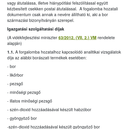
vagy átutalássa, illetve hiánypótlási felszólítással együtt
kézbesített csekken postai átutalással. A fogalomba hozatali
dokumentum csak annak a nevére állítható ki, aki a bor
származási bizonyítványán szerepel.
Igazgatási szolgáltatási díjak
(A vidékfejlesztési miniszter
63/2012. (VII. 2.) VM
rendelete
alapján)
1.1.
A forgalomba hozatalhoz kapcsolódó analitikai vizsgálatok
díja az alábbi borászati termékek esetében:
- bor
- likőrbor
- pezsgő
- minőségi pezsgő
- illatos minőségi pezsgő
- szén-dioxid hozzáadásával készült habzóbor
- gyöngyöző bor
-
szén-dioxid hozzáadásával készült gyöngyöző bor