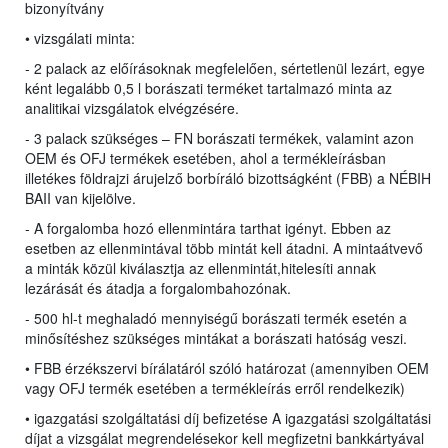
bizonyítvány
• vizsgálati minta:
- 2 palack az előírásoknak megfelelően, sértetlenül lezárt, egye
ként legalább 0,5 l borászati terméket tartalmazó minta az
analitikai vizsgálatok elvégzésére.
- 3 palack szükséges – FN borászati termékek, valamint azon
OEM és OFJ termékek esetében, ahol a termékleírásban
illetékes földrajzi árujelző borbíráló bizottságként (FBB) a NÉBIH
BAII van kijelölve.
- A forgalomba hozó ellenmintára tarthat igényt. Ebben az
esetben az ellenmintával több mintát kell átadni. A mintaátvevő
a minták közül kiválasztja az ellenmintát,hitelesíti annak
lezárását és átadja a forgalombahozónak.
- 500 hl-t meghaladó mennyiségű borászati termék esetén a
minősítéshez szükséges mintákat a borászati hatóság veszi.
• FBB érzékszervi bírálatáról szóló határozat (amennyiben OEM
vagy OFJ termék esetében a termékleírás erről rendelkezik)
• igazgatási szolgáltatási díj befizetése A igazgatási szolgáltatási
díjat a vizsgálat megrendelésekor kell megfizetni bankkártyával