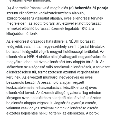
melléktermékek minőségét.
(4) A termékleírásnak való megfelelés
(3) bekezdés
h)
pontja
szerinti ellenőrzése kockázatelemzésen alapuló,
szúrópróbaszerű vizsgálat alapján, éves ellenőrzési tervnek
megfelelően, az adott földrajzi árujelzővel ellátott borászati
terméket előállító borászati üzemek legalább 10%-ára
kiterjedően történik.
Az ellenőrzést
országos hatáskörrel a NÉBIH borászati
felügyelői,
valamint
a megyeszékhely szerinti járási hivatalok
borászati felügyelői végzik megyei illetékességi területtel. Az
ellenőrzés a NÉBIH elnöke által jóváhagyott negyedévekre és
megyékre lebontott éves ellenőrzési terv alapján történik. Az
időközben szükségessé váló rendkívüli ellenőrzések, a tervezett
ellenőrzéseken túl, természetesen azonnal végrehajtásra
kerülnek. Az elvégzett munkáról negyedéves és éves
beszámoló készül. A beszámoló alapján végzett
kockázatelemzés felhasználásával készítik el az új éves
ellenőrzési tervet. Az üzemek átfogó, gyakorlatilag minden
lényeges szakmai előírásra kiterjedő ellenőrzését előzetes
bejelentés alapján végezzük. Jogsértés gyanúja esetén,
valamint csak egyes szakmai elemek ellenőrzése esetén,
előzetes bejelentés nélkül történik az ellenőrzés. A borok