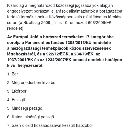
Kizárólag a meghatározott közösségi jogszabályok alapján
engedélyezett borászati eljárások alkalmazhatók a borágazatba
tartozó termékeknek a Közösségben való előállítása és tárolása
során (a Bizottság 2009. július 10.-én hozott 606/2009/EK
rendelet).
Az Európai Unió a borászati termékeket 17 kategóriába
sorolja a Parlament ésTanács 1308/2013/EU rendelete
a
mezőgazdasági termékpiacok közös szervezésének
létrehozásáról, és a 922/72/EGK, a 234/79/EK, az
1037/2001/EK és az 1234/2007/EK tanácsi rendelet hatályon
kívül helyezéséről
:
1. Bor
2. Még erjedésben lévő bor
3. Likőrbor
4. Pezsgő
5. Minőségi pezsgő
6. Illatos minőségi pezsgő
7. Szén-dioxid hozzáadásával készült habzóbor