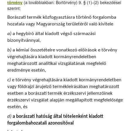
törvény
(a továbbiakban: Bortörvény) 9. § (1)-(2) bekezdései
szerint:
Borászati termék közfogyasztásra történő forgalomba
hozatala vagy Magyarország területéről való kivitele
a)
a hegybíró által kiadott végső származási
bizonyítvánnyal,
b)
a kémiai összetételre vonatkozó előírások e törvény
végrehajtására kiadott kormányrendeletben
meghatározott analitikai vizsgálatának megfelelő
eredménye esetén,
c)
e törvény végrehajtására kiadott kormányrendeletben
vagy földrajzi árujelző termékleírásában meghatározott
esetben a borászati termék érzékszervi jellemzőinek
érzékszervi vizsgálat alapján megállapított megfelelősége
esetén, és
d)
a borászati hatóság által tételenként kiadott
forgalombahozatali azonosítóval