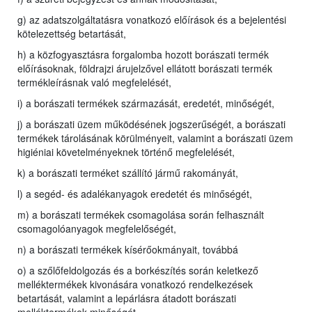
g) az adatszolgáltatásra vonatkozó előírások és a bejelentési
kötelezettség betartását,
h) a közfogyasztásra forgalomba hozott borászati termék
előírásoknak, földrajzi árujelzővel ellátott borászati termék
termékleírásnak való megfelelését,
i) a borászati termékek származását, eredetét, minőségét,
j) a borászati üzem működésének jogszerűségét, a borászati
termékek tárolásának körülményeit, valamint a borászati üzem
higiéniai követelményeknek történő megfelelését,
k) a borászati terméket szállító jármű rakományát,
l) a segéd- és adalékanyagok eredetét és minőségét,
m) a borászati termékek csomagolása során felhasznált
csomagolóanyagok megfelelőségét,
n) a borászati termékek kísérőokmányait, továbbá
o) a szőlőfeldolgozás és a borkészítés során keletkező
melléktermékek kivonására vonatkozó rendelkezések
betartását, valamint a lepárlásra átadott borászati