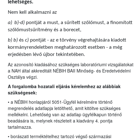
lehetséges.
Nem kell alkalmazni az
a)
b)-d)
pontját a must, a sűrített szőlőmust, a finomított
szőlőmustsűrítmény és a borecet,
b) b)
és
c)
pontját - az e törvény végrehajtására kiadott
kormányrendeletben meghatározott esetben - a még
erjedésben lévő újbor tekintetében.
Az azonosító kiadásához szükséges laboratóriumi vizsgálatokat
a NAH által akkreditált NÉBIH BAII Minőség- és Eredetvédelmi
Osztálya végzi.
A forgalomba hozatali eljárás kérelemhez az alábbiak
szükségesek:
• a NÉBIH honlapjáról 5051-Ügyfél kérelmére történő
megrendelés adatlapja letölthető, amit kitöltve szükséges
mellékelni. Lehetőség van az adatlap ügyfélkapun történő
beadására is, melynek részleteit a kiadvány 4. pontja
tartalmazza.
• borászati terméktételhez tartozó végső származási