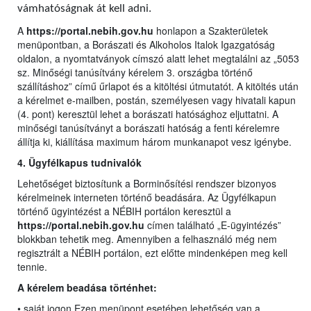
vámhatóságnak át kell adni.
A
https://portal.nebih.gov.hu
honlapon a Szakterületek
menüpontban, a Borászati és Alkoholos Italok Igazgatóság
oldalon, a nyomtatványok címszó alatt lehet megtalálni az „5053
sz. Minőségi tanúsítvány kérelem 3. országba történő
szállításhoz” című űrlapot és a kitöltési útmutatót. A kitöltés után
a kérelmet e-mailben, postán, személyesen vagy hivatali kapun
(4. pont) keresztül lehet a borászati hatósághoz eljuttatni. A
minőségi tanúsítványt a borászati hatóság a fenti kérelemre
állítja ki, kiállítása maximum három munkanapot vesz igénybe.
4. Ügyfélkapus tudnivalók
Lehetőséget biztosítunk a Borminősítési rendszer bizonyos
kérelmeinek interneten történő beadására. Az Ügyfélkapun
történő ügyintézést a NÉBIH portálon keresztül a
https://portal.nebih.gov.hu
címen található „E-ügyintézés”
blokkban tehetik meg. Amennyiben a felhasználó még nem
regisztrált a NÉBIH portálon, ezt előtte mindenképen meg kell
tennie.
A kérelem beadása történhet:
• saját jogon Ezen menüpont esetében lehetőség van a