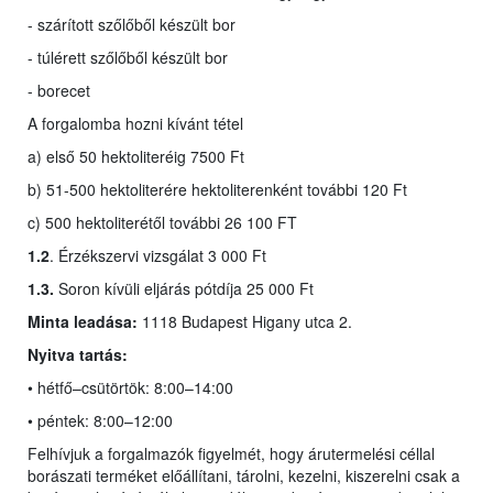
- szárított szőlőből készült bor
- túlérett szőlőből készült bor
- borecet
A forgalomba hozni kívánt tétel
a) első 50 hektoliteréig 7500 Ft
b) 51-500 hektoliterére hektoliterenként további 120 Ft
c) 500 hektoliterétől további 26 100 FT
1.2
. Érzékszervi vizsgálat 3 000 Ft
1.3.
Soron kívüli eljárás pótdíja 25 000 Ft
Minta leadása:
1118 Budapest Higany utca 2.
Nyitva tartás:
• hétfő–csütörtök: 8:00–14:00
• péntek: 8:00–12:00
Felhívjuk a forgalmazók figyelmét, hogy árutermelési céllal
borászati terméket előállítani, tárolni, kezelni, kiszerelni csak a