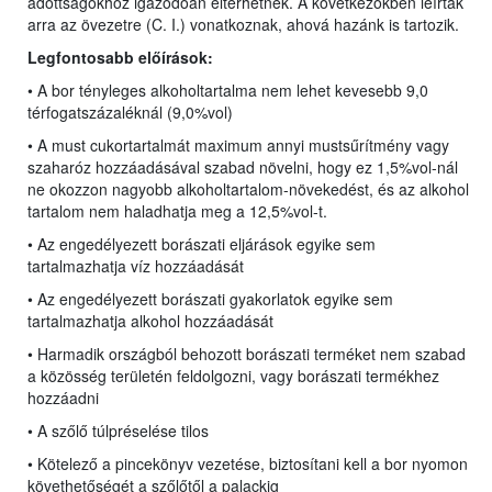
adottságokhoz igazodóan eltérhetnek. A következőkben leírtak
arra az övezetre (C. I.) vonatkoznak, ahová hazánk is tartozik.
Legfontosabb előírások:
• A bor tényleges alkoholtartalma nem lehet kevesebb 9,0
térfogatszázaléknál (9,0%vol)
• A must cukortartalmát maximum annyi mustsűrítmény vagy
szaharóz hozzáadásával szabad növelni, hogy ez 1,5%vol-nál
ne okozzon nagyobb alkoholtartalom-növekedést, és az alkohol
tartalom nem haladhatja meg a 12,5%vol-t.
• Az engedélyezett borászati eljárások egyike sem
tartalmazhatja víz hozzáadását
• Az engedélyezett borászati gyakorlatok egyike sem
tartalmazhatja alkohol hozzáadását
• Harmadik országból behozott borászati terméket nem szabad
a közösség területén feldolgozni, vagy borászati termékhez
hozzáadni
• A szőlő túlpréselése tilos
• Kötelező a pincekönyv vezetése, biztosítani kell a bor nyomon
követhetőségét a szőlőtől a palackig