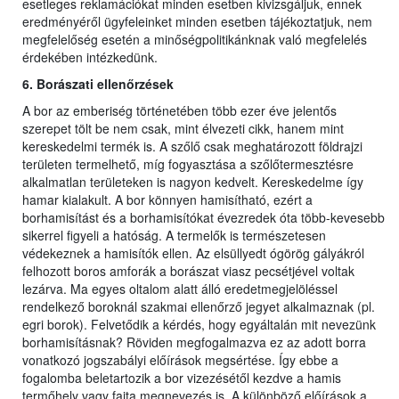
esetleges reklamációkat minden esetben kivizsgáljuk, ennek
eredményéről ügyfeleinket minden esetben tájékoztatjuk, nem
megfelelőség esetén a minőségpolitikánknak való megfelelés
érdekében intézkedünk.
6. Borászati ellenőrzések
A bor az emberiség történetében több ezer éve jelentős
szerepet tölt be nem csak, mint élvezeti cikk, hanem mint
kereskedelmi termék is. A szőlő csak meghatározott földrajzi
területen termelhető, míg fogyasztása a szőlőtermesztésre
alkalmatlan területeken is nagyon kedvelt. Kereskedelme így
hamar kialakult. A bor könnyen hamisítható, ezért a
borhamisítást és a borhamisítókat évezredek óta több-kevesebb
sikerrel figyeli a hatóság. A termelők is természetesen
védekeznek a hamisítók ellen. Az elsüllyedt ógörög gályákról
felhozott boros amforák a borászat viasz pecsétjével voltak
lezárva. Ma egyes oltalom alatt álló eredetmegjelöléssel
rendelkező boroknál szakmai ellenőrző jegyet alkalmaznak (pl.
egri borok). Felvetődik a kérdés, hogy egyáltalán mit nevezünk
borhamisításnak? Röviden megfogalmazva ez az adott borra
vonatkozó jogszabályi előírások megsértése. Így ebbe a
fogalomba beletartozik a bor vizezésétől kezdve a hamis
termőhely vagy fajta megnevezés is. A különböző előírások a