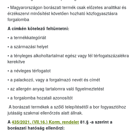
• Magyarországon borászati termék csak előzetes analitikai és
érzékszervi minősítést követően hozható közfogyasztásra
forgalomba
A címkén kötelező feltüntetni:
• a termékkategóriát
• a származási helyet
• a tényleges alkoholtartalmat egész vagy fél térfogatszázalékra
kerekítve
• a névleges térfogatot
• a palackozó, vagy a forgalmazó nevét és címét
• az allergén anyag tartalomra való figyelmeztetést
• a forgalomba hozatali azonosítót
A borászati termékek a szőlő telepítésétől a bor fogyasztóhoz
jutásáig szakmai ellenőrzés alatt állnak.
A
435/2021. (VII.16.) Korm. rendelet
81.§ -a szerint a
borászati hatóság ellenőrzi: