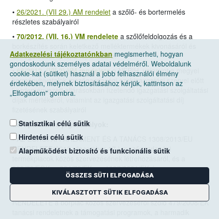
•
26/2021. (VII 29.) AM rendelet
a szőlő- és bortermelés
részletes szabályairól
•
70/2012. (VII. 16.) VM rendelete
a szőlőfeldolgozás és a
borkészítés során keletkező melléktermékek kivonásáról és
Adatkezelési tájékoztatónkban
megismerheti, hogyan
támogatással történő lepárlásáról
gondoskodunk személyes adatai védelméről. Weboldalunk
•
63/2012. (VII.2) VM rendelete
a NÉBIH, valamint a megyei
cookie-kat (sütiket) használ a jobb felhasználói élmény
kormányhivatalok mezőgazdasági szakigazgatási szervei előtt
érdekében, melynek biztosításához kérjük, kattintson az
kezdeményezett eljárásokban fizetendő igazgatási szolgáltatási
„Elfogadom” gombra.
díjak mértékéről, valamint az igazgatási szolgáltatási díj
fizetésének szabályairól
Statisztikai célú sütik
Európai Uniós jogszabályok:
Hirdetési célú sütik
•
AZ EURÓPAI PARLAMENT ÉS A TANÁCS 1308/2013/EU
RENDELETE(2013. december 17.)
mezőgazdasági
Alapműködést biztosító és funkcionális sütik
termékpiacok közös szervezésének létrehozásáról, és a
922/72/EGK, a 234/79/EK, az 1037/2001/EK és az
ÖSSZES SÜTI ELFOGADÁSA
1234/2007/EK tanácsi rendelet hatályon kívül helyezéséről
• A BIZOTTSÁG 2008. június 27.-én hozott 555/2008/EK
KIVÁLASZTOTT SÜTIK ELFOGADÁSA
RENDELETE a borpiac közös szervezéséről szóló 479/2008/EK
tanácsi rendeletnek a támogatási programok, a harmadik