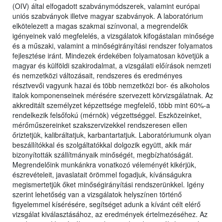
(OIV) által elfogadott szabványmódszerek, valamint európai
uniós szabványok illetve magyar szabványok. A laboratórium
elkötelezett a magas szakmai színvonal, a megrendelők
igényeinek való megfelelés, a vizsgálatok kifogástalan minősége
és a műszaki, valamint a minőségirányítási rendszer folyamatos
fejlesztése iránt. Mindezek érdekében folyamatosan követjük a
magyar és külföldi szakirodalmat, a vizsgálati előírások nemzeti
és nemzetközi változásait, rendszeres és eredményes
résztvevői vagyunk hazai és több nemzetközi bor- és alkoholos
italok komponenseinek mérésére szervezett körvizsgálatnak. Az
akkreditált személyzet képzettsége megfelelő, több mint 60%-a
rendelkezik felsőfokú (mérnök) végzettséggel. Eszközeinket,
mérőműszereinket szakszervizekkel rendszeresen ellen
őriztetjük, kalibráltatjuk, karbantartatjuk. Laboratóriumunk olyan
beszállítókkal és szolgáltatókkal dolgozik együtt, akik már
bizonyították szállítmányaik minőségét, megbízhatóságát.
Megrendelőink munkánkra vonatkozó véleményét kikérjük,
észrevételeit, javaslatait örömmel fogadjuk, kívánságukra
megismertetjük őket minőségirányítási rendszerünkkel. Igény
szerint lehetőség van a vizsgálatok helyszínen történő
figyelemmel kísérésére, segítséget adunk a kívánt célt elérő
vizsgálat kiválasztásához, az eredmények értelmezéséhez. Az