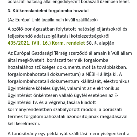
borászati hatóság által engedélyezett borászati üzemben lehet.
3. Külkereskedelmi forgalomba hozatal
(Az Európai Unió tagállamain kívüli szállítások)
A szőlő-bor ágazatban folytatott hatósági eljárásokról és
teljesítendő adatszolgáltatási kötelezettségekről
435/2021. (VII. 16.) Korm. rendelet
58. §. alapján
Az Európai Gazdasági Térség szerződő államain kívüli állam
által megkövetelt, borászati termék forgalomba
hozatalához szükséges dokumentumot (a továbbiakban:
forgalombahozatali dokumentum) a NÉBIH állítja ki. A
forgalombahozatali dokumentum kiállítását, elektronikus
ügyintézésre köteles ügyfél, valamint az elektronikus
ügyintézést önkéntesen vállaló ügyfél esetében az E-
ügyintézési tv. és a végrehajtására kiadott
kormányrendeletben szabályozott módon, a borászati
termék forgalombahozatali azonosítójának megadásával
kell kérelmezni.
A tanúsítvány egy példányát szállítási mennyiségenként a