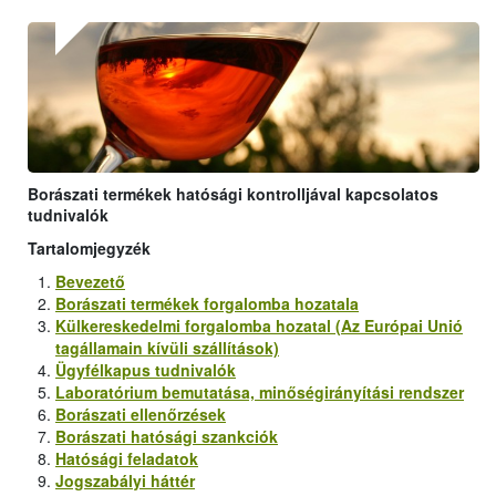
Borászati termékek hatósági kontrolljával kapcsolatos
tudnivalók
Tartalomjegyzék
Bevezető
Borászati termékek forgalomba hozatala
Külkereskedelmi forgalomba hozatal (Az Európai Unió
tagállamain kívüli szállítások)
Ügyfélkapus tudnivalók
Laboratórium bemutatása, minőségirányítási rendszer
Borászati ellenőrzések
Borászati hatósági szankciók
Hatósági feladatok
Jogszabályi háttér