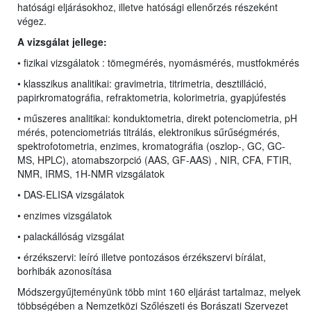
hatósági eljárásokhoz, illetve hatósági ellenőrzés részeként
végez.
A vizsgálat jellege:
• fizikai vizsgálatok : tömegmérés, nyomásmérés, mustfokmérés
• klasszikus analitikai:
gravimetria, titrimetria, desztilláció,
papirkromatográfia, refraktometria, kolorimetria, gyapjúfestés
• műszeres analitikai: konduktometria, direkt potenciometria, pH
mérés,
potenciometriás titrálás, elektronikus sűrűségmérés,
spektrofotometria, enzimes,
kromatográfia (oszlop-, GC, GC-
MS,
HPLC
), atomabszorpció (AAS, GF-AAS) , NIR, CFA, FTIR,
NMR, IRMS, 1H-NMR vizsgálatok
• DAS-ELISA vizsgálatok
• enzimes vizsgálatok
• palackállóság vizsgálat
• érzékszervi: leíró illetve pontozásos érzékszervi bírálat,
borhibák azonosítása
Módszergyűjteményünk több mint 160 eljárást tartalmaz, melyek
többségében a Nemzetközi Szőlészeti és Borászati Szervezet