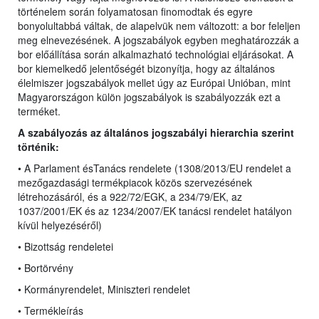
történelem során folyamatosan finomodtak és egyre
bonyolultabbá váltak, de alapelvük nem változott: a bor feleljen
meg elnevezésének. A jogszabályok egyben meghatározzák a
bor előállítása során alkalmazható technológiai eljárásokat. A
bor kiemelkedő jelentőségét bizonyítja, hogy az általános
élelmiszer jogszabályok mellet úgy az Európai Unióban, mint
Magyarországon külön jogszabályok is szabályozzák ezt a
terméket.
A szabályozás az általános jogszabályi hierarchia szerint
történik:
• A Parlament ésTanács rendelete (1308/2013/EU rendelet
a
mezőgazdasági termékpiacok közös szervezésének
létrehozásáról, és a 922/72/EGK, a 234/79/EK, az
1037/2001/EK és az 1234/2007/EK tanácsi rendelet hatályon
kívül helyezéséről)
• Bizottság rendeletei
• Bortörvény
• Kormányrendelet, Miniszteri rendelet
• Termékleírás