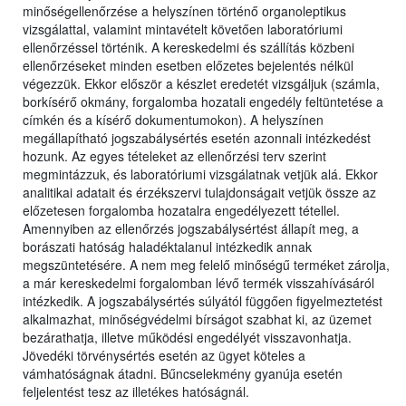
minőségellenőrzése a helyszínen történő organoleptikus
vizsgálattal, valamint mintavételt követően laboratóriumi
ellenőrzéssel történik. A kereskedelmi és szállítás közbeni
ellenőrzéseket minden esetben előzetes bejelentés nélkül
végezzük. Ekkor először a készlet eredetét vizsgáljuk (számla,
borkísérő okmány, forgalomba hozatali engedély feltüntetése a
címkén és a kísérő dokumentumokon). A helyszínen
megállapítható jogszabálysértés esetén azonnali intézkedést
hozunk. Az egyes tételeket az ellenőrzési terv szerint
megmintázzuk, és laboratóriumi vizsgálatnak vetjük alá. Ekkor
analitikai adatait és érzékszervi tulajdonságait vetjük össze az
előzetesen forgalomba hozatalra engedélyezett tétellel.
Amennyiben az ellenőrzés jogszabálysértést állapít meg, a
borászati hatóság haladéktalanul intézkedik annak
megszüntetésére. A nem meg felelő minőségű terméket zárolja,
a már kereskedelmi forgalomban lévő termék visszahívásáról
intézkedik. A jogszabálysértés súlyától függően figyelmeztetést
alkalmazhat, minőségvédelmi bírságot szabhat ki, az üzemet
bezárathatja, illetve működési engedélyét visszavonhatja.
Jövedéki törvénysértés esetén az ügyet köteles a
vámhatóságnak átadni. Bűncselekmény gyanúja esetén
feljelentést tesz az illetékes hatóságnál.