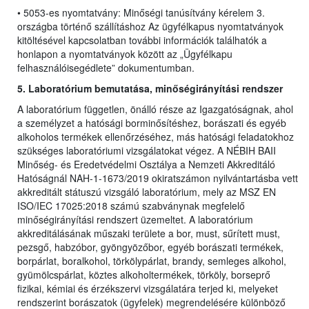
• 5053-es nyomtatvány: Minőségi tanúsítvány kérelem 3.
országba történő szállításhoz Az ügyfélkapus nyomtatványok
kitöltésével kapcsolatban további információk találhatók a
honlapon a nyomtatványok között az „Ügyfélkapu
felhasználóisegédlete” dokumentumban.
5. Laboratórium bemutatása, minőségirányítási rendszer
A laboratórium független, önálló része az Igazgatóságnak, ahol
a személyzet a hatósági borminősítéshez, borászati és egyéb
alkoholos termékek ellenőrzéséhez, más hatósági feladatokhoz
szükséges laboratóriumi vizsgálatokat végez. A NÉBIH BAII
Minőség- és Eredetvédelmi Osztálya a Nemzeti Akkreditáló
Hatóságnál NAH-1-1673/2019 okiratszámon nyilvántartásba vett
akkreditált státuszú vizsgáló laboratórium, mely az MSZ EN
ISO/IEC 17025:2018 számú szabványnak megfelelő
minőségirányítási rendszert üzemeltet. A laboratórium
akkreditálásának műszaki területe a bor, must, sűrített must,
pezsgő, habzóbor, gyöngyözőbor, egyéb borászati termékek,
borpárlat, boralkohol, törkölypárlat, brandy, semleges alkohol,
gyümölcspárlat, köztes alkoholtermékek, törköly, borseprő
fizikai, kémiai és érzékszervi vizsgálatára terjed ki, melyeket
rendszerint borászatok (ügyfelek) megrendelésére különböző