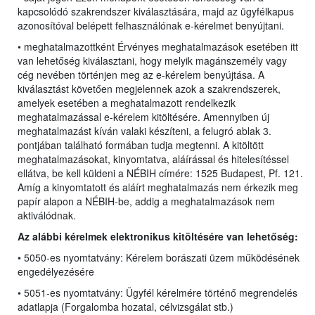
kapcsolódó szakrendszer kiválasztására, majd az ügyfélkapus
azonosítóval belépett felhasználónak e-kérelmet benyújtani.
• meghatalmazottként Érvényes meghatalmazások esetében itt
van lehetőség kiválasztani, hogy melyik magánszemély vagy
cég nevében történjen meg az e-kérelem benyújtása. A
kiválasztást követően megjelennek azok a szakrendszerek,
amelyek esetében a meghatalmazott rendelkezik
meghatalmazással e-kérelem kitöltésére. Amennyiben új
meghatalmazást kíván valaki készíteni, a felugró ablak 3.
pontjában található formában tudja megtenni. A kitöltött
meghatalmazásokat, kinyomtatva, aláírással és hitelesítéssel
ellátva, be kell küldeni a NÉBIH címére: 1525 Budapest, Pf. 121.
Amíg a kinyomtatott és aláírt meghatalmazás nem érkezik meg
papír alapon a NÉBIH-be, addig a meghatalmazások nem
aktiválódnak.
Az alábbi kérelmek elektronikus kitöltésére van lehetőség:
• 5050-es nyomtatvány: Kérelem borászati üzem működésének
engedélyezésére
• 5051-es nyomtatvány: Ügyfél kérelmére történő megrendelés
adatlapja (Forgalomba hozatal, célvizsgálat stb.)