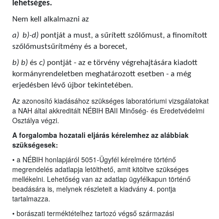
lehetséges.
Nem kell alkalmazni az
a)
b)-d)
pontját a must, a sűrített szőlőmust, a finomított
szőlőmustsűrítmény és a borecet,
b) b)
és
c)
pontját - az e törvény végrehajtására kiadott
kormányrendeletben meghatározott esetben - a még
erjedésben lévő újbor tekintetében.
Az azonosító kiadásához szükséges laboratóriumi vizsgálatokat
a NAH által akkreditált NÉBIH BAII Minőség- és Eredetvédelmi
Osztálya végzi.
A forgalomba hozatali eljárás kérelemhez az alábbiak
szükségesek:
• a NÉBIH honlapjáról 5051-Ügyfél kérelmére történő
megrendelés adatlapja letölthető, amit kitöltve szükséges
mellékelni. Lehetőség van az adatlap ügyfélkapun történő
beadására is, melynek részleteit a kiadvány 4. pontja
tartalmazza.
• borászati terméktételhez tartozó végső származási