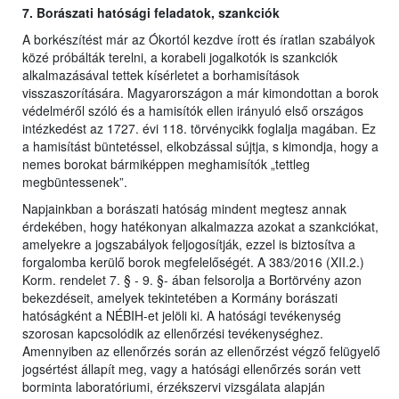
7. Borászati hatósági feladatok, szankciók
A borkészítést már az Ókortól kezdve írott és íratlan szabályok
közé próbálták terelni, a korabeli jogalkotók is szankciók
alkalmazásával tettek kísérletet a borhamisítások
visszaszorítására. Magyarországon a már kimondottan a borok
védelméről szóló és a hamisítók ellen irányuló első országos
intézkedést az 1727. évi 118. törvénycikk foglalja magában. Ez
a hamisítást büntetéssel, elkobzással sújtja, s kimondja, hogy a
nemes borokat bármiképpen meghamisítók „tettleg
megbüntessenek”.
Napjainkban a borászati hatóság mindent megtesz annak
érdekében, hogy hatékonyan alkalmazza azokat a szankciókat,
amelyekre a jogszabályok feljogosítják, ezzel is biztosítva a
forgalomba kerülő borok megfelelőségét. A 383/2016 (XII.2.)
Korm. rendelet 7. § - 9. §- ában felsorolja a Bortörvény azon
bekezdéseit, amelyek tekintetében a Kormány borászati
hatóságként a NÉBIH-et jelöli ki. A hatósági tevékenység
szorosan kapcsolódik az ellenőrzési tevékenységhez.
Amennyiben az ellenőrzés során az ellenőrzést végző felügyelő
jogsértést állapít meg, vagy a hatósági ellenőrzés során vett
borminta laboratóriumi, érzékszervi vizsgálata alapján