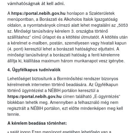
vámhatóságnak át kell adni.
A
https://portal.nebih.gov.hu
honlapon a Szakterületek
menüpontban, a Borászati és Alkoholos Italok Igazgatóság
oldalon, a nyomtatványok címszó alatt lehet megtalálni az „5053
sz. Minőségi tanúsítvány kérelem 3. országba történő
szállításhoz” című űrlapot és a kitöltési útmutatót. A kitöltés után
a kérelmet e-mailben, postán, személyesen vagy hivatali kapun
(4. pont) keresztül lehet a borászati hatósághoz eljuttatni. A
minőségi tanúsítványt a borászati hatóság a fenti kérelemre
állítja ki, kiállítása maximum három munkanapot vesz igénybe.
4. Ügyfélkapus tudnivalók
Lehetőséget biztosítunk a Borminősítési rendszer bizonyos
kérelmeinek interneten történő beadására. Az Ügyfélkapun
történő ügyintézést a NÉBIH portálon keresztül a
https://portal.nebih.gov.hu
címen található „E-ügyintézés”
blokkban tehetik meg. Amennyiben a felhasználó még nem
regisztrált a NÉBIH portálon, ezt előtte mindenképen meg kell
tennie.
A kérelem beadása történhet:
• saját jogon Ezen menüpont esetében lehetőség van a