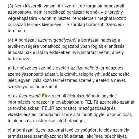
(3) Nem kiszerelt, valamint kiszerelt, de forgalombahozatali
azonosítóval nem rendelkező borászati termék – e törvény
végrehajtására kiadott miniszteri rendeletben meghatározott
borászati termék kivételével – kizárólag borászati
üzemben
tárolható.
(4) A borászati
üzemengedélyekről
a borászati hatóság a
tevékenységére vonatkozó jogszabályban foglalt ellenőrzési
feladatainak ellátása érdekében nyilvántartást vezet, amely
tartalmazza
a) természetes személy esetén az
üzemeltető
természetes
személyazonosító adatait, lakcímét, telephelyét, adóazonosító
jelét, egyéni vállalkozó természetes személy esetén a nevét,
székhelyét és adószámát,
b) az
üzemeltető
Éltv.
szerinti élelmiszerlánc-felügyeleti
információs rendszer (a továbbiakban: FELIR) azonosító számát
(a továbbiakban: FELIR azonosító), mezőgazdasági és
vidékfejlesztési támogatási szerv által adott ügyfél-azonosítóját,
telefonos és elektronikus elérhetőségét,
c) a borászati
üzem
szakmai tevékenységéért felelős személy
természetes személyazonosító adatait, lakcímét, telephelyét,