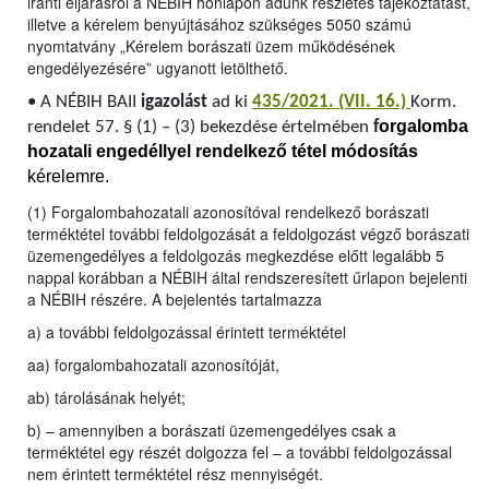
iránti eljárásról a NÉBIH honlapon adunk részletes tájékoztatást,
illetve a kérelem benyújtásához szükséges 5050 számú
nyomtatvány „Kérelem borászati üzem működésének
engedélyezésére” ugyanott letölthető.
•
A NÉBIH BAII
igazolást
ad ki
435/2021. (VII. 16.)
Korm.
orgalomba
rendelet 57. § (1) – (3) bekezdése értelmében
f
hozatali engedéllyel rendelkező tétel módosítás
kérelemre.
(1) Forgalombahozatali azonosítóval rendelkező borászati
terméktétel további feldolgozását a feldolgozást végző borászati
üzemengedélyes a feldolgozás megkezdése előtt legalább 5
nappal korábban a NÉBIH által rendszeresített űrlapon bejelenti
a NÉBIH részére. A bejelentés tartalmazza
a) a további feldolgozással érintett terméktétel
aa) forgalombahozatali azonosítóját,
ab) tárolásának helyét;
b) – amennyiben a borászati üzemengedélyes csak a
terméktétel egy részét dolgozza fel – a további feldolgozással
nem érintett terméktétel rész mennyiségét.