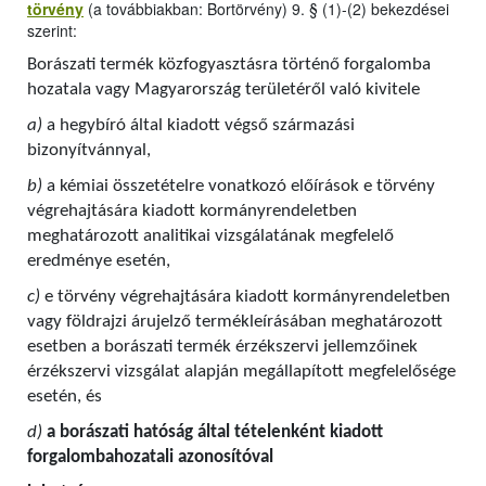
törvény
(a továbbiakban: Bortörvény) 9. § (1)-(2) bekezdései
szerint:
Borászati termék közfogyasztásra történő forgalomba
hozatala vagy Magyarország területéről való kivitele
a)
a hegybíró által kiadott végső származási
bizonyítvánnyal,
b)
a kémiai összetételre vonatkozó előírások e törvény
végrehajtására kiadott kormányrendeletben
meghatározott analitikai vizsgálatának megfelelő
eredménye esetén,
c)
e törvény végrehajtására kiadott kormányrendeletben
vagy földrajzi árujelző termékleírásában meghatározott
esetben a borászati termék érzékszervi jellemzőinek
érzékszervi vizsgálat alapján megállapított megfelelősége
esetén, és
d)
a borászati hatóság által tételenként kiadott
forgalombahozatali azonosítóval