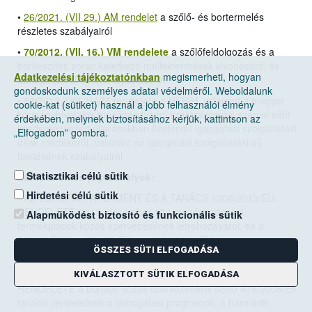
•
26/2021. (VII 29.) AM rendelet
a szőlő- és bortermelés
részletes szabályairól
•
70/2012. (VII. 16.) VM rendelete
a szőlőfeldolgozás és a
borkészítés során keletkező melléktermékek kivonásáról és
Adatkezelési tájékoztatónkban
megismerheti, hogyan
támogatással történő lepárlásáról
gondoskodunk személyes adatai védelméről. Weboldalunk
•
63/2012. (VII.2) VM rendelete
a NÉBIH, valamint a megyei
cookie-kat (sütiket) használ a jobb felhasználói élmény
kormányhivatalok mezőgazdasági szakigazgatási szervei előtt
érdekében, melynek biztosításához kérjük, kattintson az
kezdeményezett eljárásokban fizetendő igazgatási szolgáltatási
„Elfogadom” gombra.
díjak mértékéről, valamint az igazgatási szolgáltatási díj
fizetésének szabályairól
Statisztikai célú sütik
Európai Uniós jogszabályok:
Hirdetési célú sütik
•
AZ EURÓPAI PARLAMENT ÉS A TANÁCS 1308/2013/EU
RENDELETE(2013. december 17.)
mezőgazdasági
Alapműködést biztosító és funkcionális sütik
termékpiacok közös szervezésének létrehozásáról, és a
922/72/EGK, a 234/79/EK, az 1037/2001/EK és az
ÖSSZES SÜTI ELFOGADÁSA
1234/2007/EK tanácsi rendelet hatályon kívül helyezéséről
• A BIZOTTSÁG 2008. június 27.-én hozott 555/2008/EK
KIVÁLASZTOTT SÜTIK ELFOGADÁSA
RENDELETE a borpiac közös szervezéséről szóló 479/2008/EK
tanácsi rendeletnek a támogatási programok, a harmadik