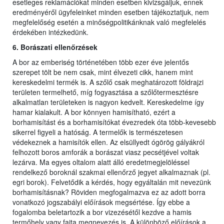
esetleges reklamációkat minden esetben kivizsgáljuk, ennek
eredményéről ügyfeleinket minden esetben tájékoztatjuk, nem
megfelelőség esetén a minőségpolitikánknak való megfelelés
érdekében intézkedünk.
6. Borászati ellenőrzések
A bor az emberiség történetében több ezer éve jelentős
szerepet tölt be nem csak, mint élvezeti cikk, hanem mint
kereskedelmi termék is. A szőlő csak meghatározott földrajzi
területen termelhető, míg fogyasztása a szőlőtermesztésre
alkalmatlan területeken is nagyon kedvelt. Kereskedelme így
hamar kialakult. A bor könnyen hamisítható, ezért a
borhamisítást és a borhamisítókat évezredek óta több-kevesebb
sikerrel figyeli a hatóság. A termelők is természetesen
védekeznek a hamisítók ellen. Az elsüllyedt ógörög gályákról
felhozott boros amforák a borászat viasz pecsétjével voltak
lezárva. Ma egyes oltalom alatt álló eredetmegjelöléssel
rendelkező boroknál szakmai ellenőrző jegyet alkalmaznak (pl.
egri borok). Felvetődik a kérdés, hogy egyáltalán mit nevezünk
borhamisításnak? Röviden megfogalmazva ez az adott borra
vonatkozó jogszabályi előírások megsértése. Így ebbe a
fogalomba beletartozik a bor vizezésétől kezdve a hamis
termőhely vagy fajta megnevezés is. A különböző előírások a