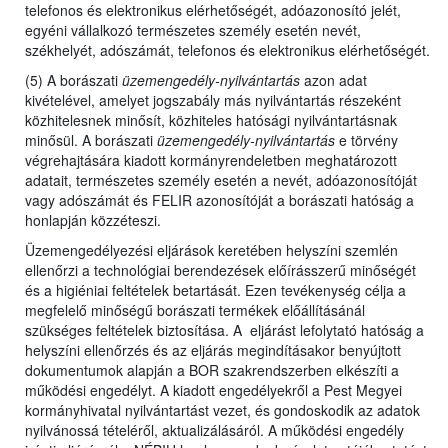
telefonos és elektronikus elérhetőségét, adóazonosító jelét,
egyéni vállalkozó természetes személy esetén nevét,
székhelyét, adószámát, telefonos és elektronikus elérhetőségét.
(5) A borászati
üzemengedély-nyilvántartás
azon adat
kivételével, amelyet jogszabály más nyilvántartás részeként
közhitelesnek minősít, közhiteles hatósági nyilvántartásnak
minősül. A borászati
üzemengedély-nyilvántartás
e törvény
végrehajtására kiadott kormányrendeletben meghatározott
adatait, természetes személy esetén a nevét, adóazonosítóját
vagy adószámát és FELIR azonosítóját a borászati hatóság a
honlapján közzéteszi.
Üzemengedélyezési eljárások keretében helyszíni szemlén
ellenőrzi a technológiai berendezések előírásszerű minőségét
és a higiéniai feltételek betartását. Ezen tevékenység célja a
megfelelő minőségű borászati termékek előállításánál
szükséges feltételek biztosítása. A eljárást lefolytató hatóság a
helyszíni ellenőrzés és az eljárás megindításakor benyújtott
dokumentumok alapján a BOR szakrendszerben elkészíti a
működési engedélyt. A kiadott engedélyekről a Pest Megyei
kormányhivatal nyilvántartást vezet, és gondoskodik az adatok
nyilvánossá tételéről, aktualizálásáról. A működési engedély