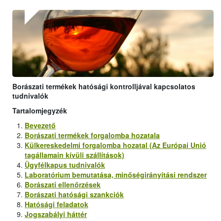
Borászati termékek hatósági kontrolljával kapcsolatos
tudnivalók
Tartalomjegyzék
Bevezető
Borászati termékek forgalomba hozatala
Külkereskedelmi forgalomba hozatal (Az Európai Unió
tagállamain kívüli szállítások)
Ügyfélkapus tudnivalók
Laboratórium bemutatása, minőségirányítási rendszer
Borászati ellenőrzések
Borászati hatósági szankciók
Hatósági feladatok
Jogszabályi háttér