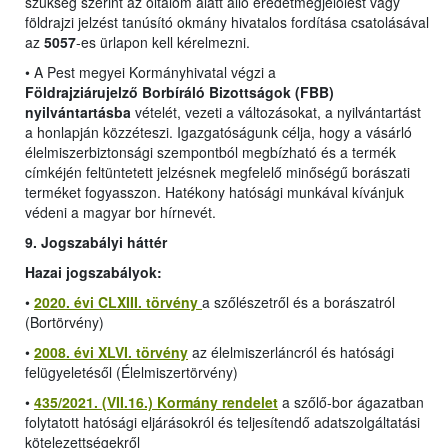
szükség szerint az oltalom alatt álló eredetmegjelölést vagy
földrajzi jelzést tanúsító okmány hivatalos fordítása csatolásával
az
5057
-es ürlapon kell kérelmezni.
•
A Pest megyei Kormányhivatal végzi a
Földrajziárujelző Borbíráló Bizottságok (FBB)
nyilvántartásba
vételét, vezeti a változásokat, a nyilvántartást
a honlapján közzéteszi. Igazgatóságunk célja, hogy a vásárló
élelmiszerbiztonsági szempontból megbízható és a termék
címkéjén feltüntetett jelzésnek megfelelő minőségű borászati
terméket fogyasszon. Hatékony hatósági munkával kívánjuk
védeni a magyar bor hírnevét.
9. Jogszabályi háttér
Hazai jogszabályok:
•
2020. évi CLXIII. törvény
a szőlészetről és a borászatról
(Bortörvény)
•
2008. évi XLVI. törvény
az élelmiszerláncról és hatósági
felügyeletésől (Élelmiszertörvény)
•
435/2021. (VII.16.) Kormány rendelet
a szőlő-bor ágazatban
folytatott hatósági eljárásokról és teljesítendő adatszolgáltatási
kötelezettségekről