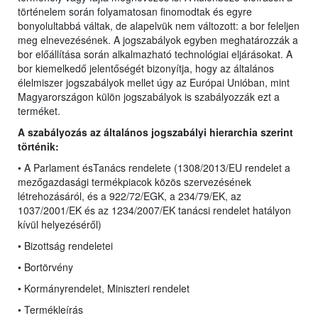
történelem során folyamatosan finomodtak és egyre
bonyolultabbá váltak, de alapelvük nem változott: a bor feleljen
meg elnevezésének. A jogszabályok egyben meghatározzák a
bor előállítása során alkalmazható technológiai eljárásokat. A
bor kiemelkedő jelentőségét bizonyítja, hogy az általános
élelmiszer jogszabályok mellet úgy az Európai Unióban, mint
Magyarországon külön jogszabályok is szabályozzák ezt a
terméket.
A szabályozás az általános jogszabályi hierarchia szerint
történik:
• A Parlament ésTanács rendelete (1308/2013/EU rendelet
a
mezőgazdasági termékpiacok közös szervezésének
létrehozásáról, és a 922/72/EGK, a 234/79/EK, az
1037/2001/EK és az 1234/2007/EK tanácsi rendelet hatályon
kívül helyezéséről)
• Bizottság rendeletei
• Bortörvény
• Kormányrendelet, Miniszteri rendelet
• Termékleírás