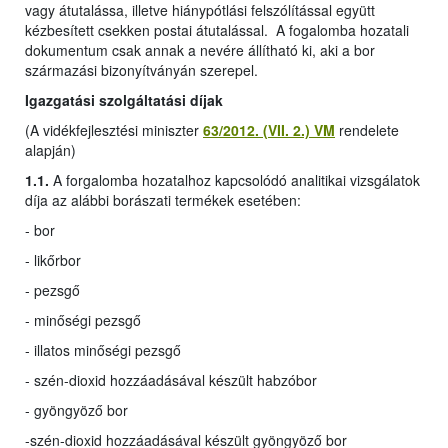
vagy átutalássa, illetve hiánypótlási felszólítással együtt
kézbesített csekken postai átutalással. A fogalomba hozatali
dokumentum csak annak a nevére állítható ki, aki a bor
származási bizonyítványán szerepel.
Igazgatási szolgáltatási díjak
(A vidékfejlesztési miniszter
63/2012. (VII. 2.) VM
rendelete
alapján)
1.1.
A forgalomba hozatalhoz kapcsolódó analitikai vizsgálatok
díja az alábbi borászati termékek esetében:
- bor
- likőrbor
- pezsgő
- minőségi pezsgő
- illatos minőségi pezsgő
- szén-dioxid hozzáadásával készült habzóbor
- gyöngyöző bor
-
szén-dioxid hozzáadásával készült gyöngyöző bor