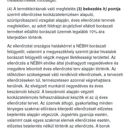
melléktermékek minőségét.
(4) A termékleírásnak való megfelelés
(3) bekezdés
h)
pontja
szerinti ellenőrzése kockázatelemzésen alapuló,
szúrópróbaszerű vizsgálat alapján, éves ellenőrzési tervnek
megfelelően, az adott földrajzi árujelzővel ellátott borászati
terméket előállító borászati üzemek legalább 10%-ára
kiterjedően történik.
Az ellenőrzést
országos hatáskörrel a NÉBIH borászati
felügyelői,
valamint
a megyeszékhely szerinti járási hivatalok
borászati felügyelői végzik megyei illetékességi területtel. Az
ellenőrzés a NÉBIH elnöke által jóváhagyott negyedévekre és
megyékre lebontott éves ellenőrzési terv alapján történik. Az
időközben szükségessé váló rendkívüli ellenőrzések, a tervezett
ellenőrzéseken túl, természetesen azonnal végrehajtásra
kerülnek. Az elvégzett munkáról negyedéves és éves
beszámoló készül. A beszámoló alapján végzett
kockázatelemzés felhasználásával készítik el az új éves
ellenőrzési tervet. Az üzemek átfogó, gyakorlatilag minden
lényeges szakmai előírásra kiterjedő ellenőrzését előzetes
bejelentés alapján végezzük. Jogsértés gyanúja esetén,
valamint csak egyes szakmai elemek ellenőrzése esetén,
előzetes bejelentés nélkül történik az ellenőrzés. A borok