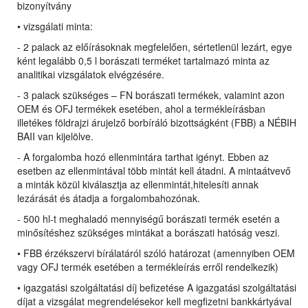
bizonyítvány
• vizsgálati minta:
- 2 palack az előírásoknak megfelelően, sértetlenül lezárt, egye
ként legalább 0,5 l borászati terméket tartalmazó minta az
analitikai vizsgálatok elvégzésére.
- 3 palack szükséges – FN borászati termékek, valamint azon
OEM és OFJ termékek esetében, ahol a termékleírásban
illetékes földrajzi árujelző borbíráló bizottságként (FBB) a NÉBIH
BAII van kijelölve.
- A forgalomba hozó ellenmintára tarthat igényt. Ebben az
esetben az ellenmintával több mintát kell átadni. A mintaátvevő
a minták közül kiválasztja az ellenmintát,hitelesíti annak
lezárását és átadja a forgalombahozónak.
- 500 hl-t meghaladó mennyiségű borászati termék esetén a
minősítéshez szükséges mintákat a borászati hatóság veszi.
• FBB érzékszervi bírálatáról szóló határozat (amennyiben OEM
vagy OFJ termék esetében a termékleírás erről rendelkezik)
• igazgatási szolgáltatási díj befizetése A igazgatási szolgáltatási
díjat a vizsgálat megrendelésekor kell megfizetni bankkártyával