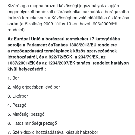
Kizárólag a meghatározott közösségi jogszabályok alapján
engedélyezett borászati eljárások alkalmazhatók a borágazatba
tartozó termékeknek a Közösségben való előállítása és tárolása
során (a Bizottság 2009. július 10.-én hozott 606/2009/EK
rendelet).
Az Európai Unió a borászati termékeket 17 kategóriába
sorolja a Parlament ésTanács 1308/2013/EU rendelete
a
mezőgazdasági termékpiacok közös szervezésének
létrehozásáról, és a 922/72/EGK, a 234/79/EK, az
1037/2001/EK és az 1234/2007/EK tanácsi rendelet hatályon
kívül helyezéséről
:
1. Bor
2. Még erjedésben lévő bor
3. Likőrbor
4. Pezsgő
5. Minőségi pezsgő
6. Illatos minőségi pezsgő
7. Szén-dioxid hozzáadásával készült habzóbor