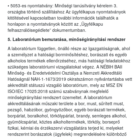
• 5053-es nyomtatvány: Minőségi tanúsítvány kérelem 3.
országba történő szállításhoz Az ügyfélkapus nyomtatványok
kitöltésével kapcsolatban további információk találhatók a
honlapon a nyomtatványok között az „Ügyfélkapu
felhasználóisegédlete” dokumentumban.
5. Laboratórium bemutatása, minőségirányítási rendszer
A laboratórium független, önálló része az Igazgatóságnak, ahol
a személyzet a hatósági borminősítéshez, borászati és egyéb
alkoholos termékek ellenőrzéséhez, más hatósági feladatokhoz
szükséges laboratóriumi vizsgálatokat végez. A NÉBIH BAII
Minőség- és Eredetvédelmi Osztálya a Nemzeti Akkreditáló
Hatóságnál NAH-1-1673/2019 okiratszámon nyilvántartásba vett
akkreditált státuszú vizsgáló laboratórium, mely az MSZ EN
ISO/IEC 17025:2018 számú szabványnak megfelelő
minőségirányítási rendszert üzemeltet. A laboratórium
akkreditálásának műszaki területe a bor, must, sűrített must,
pezsgő, habzóbor, gyöngyözőbor, egyéb borászati termékek,
borpárlat, boralkohol, törkölypárlat, brandy, semleges alkohol,
gyümölcspárlat, köztes alkoholtermékek, törköly, borseprő
fizikai, kémiai és érzékszervi vizsgálatára terjed ki, melyeket
rendszerint borászatok (ügyfelek) megrendelésére különböző