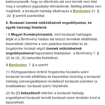
bebizonyosodik, hogy az ellenőrzés alá vont termék nem felel
meg a vonatkozó jogszabályi előírásoknak, illetőleg jelölése nem
megfelelő, a borászati hatóság alkalmazza a
Bortörvény
21. §
-22. § szerinti szankciókat.
8. Borászati üzemek működésének engedélyezése, és
egyéb hatósági feladatok
•
A
Megyei Kormányhivatalok
, mint borászati hatóságok
látják el a Bortörvény hatálya alá tartozó termékek előállítását,
kiszerelését (ideértve a nem palackos kiszerelést is) és
forgalomba hozását végző
üzemek működésének
engedélyezésével
kapcsolatos feladatokat -
a Bortörvény 7. §
(2) és (4), (5) bekezdés kivételével
.
A
Bortörvény
. 7. §-a szerint
(1) Közfogyasztásra történő forgalomba hozatalra szánt
borászati termék előállítása és kiszerelése kizárólag a borászati
hatóság
üzemengedélyével
rendelkező borászati
üzemben
(a
továbbiakban: borászati
üzem)
folytatható.
(2) Az
(1) bekezdéstől
eltérően a borászati hatóság
engedélyével borászati termék borászati
üzem
területén kívül is
kiszerelhető.