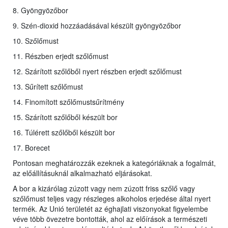
8. Gyöngyözőbor
9. Szén-dioxid hozzáadásával készült gyöngyözőbor
10. Szőlőmust
11. Részben erjedt szőlőmust
12. Szárított szőlőből nyert részben erjedt szőlőmust
13. Sűrített szőlőmust
14. Finomított szőlőmustsűrítmény
15. Szárított szőlőből készült bor
16. Túlérett szőlőből készült bor
17. Borecet
Pontosan meghatározzák ezeknek a kategóriáknak a fogalmát,
az előállításuknál alkalmazható eljárásokat.
A bor a kizárólag zúzott vagy nem zúzott friss szőlő vagy
szőlőmust teljes vagy részleges alkoholos erjedése által nyert
termék. Az Unió területét az éghajlati viszonyokat figyelembe
véve több övezetre bontották, ahol az előírások a természeti