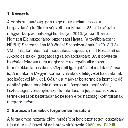
1.
Bevezető
A borászati hatóság igen nagy múltra tekint vissza a
borgazdaság területén végzett munkában. 1881-óta végzi a
magyar borpiac hatósági kontrollját. 2013. január 8-án a
Nemzeti Élelmiszerlánc- biztonsági Hivatal (a továbbiakban:
NÉBIH) Szervezeti és Működési Szabályzatának (1/2013 (I.8)
VM miniszteri utasítás) módosítása kapcsán, mint Borászati és
Alkoholos Italok Igazgatóság (a továbbiakban: BAII) bővítette
hatósági feladatait, és megkezdte az egyéb alkoholos
termékekkel kapcsolatos központi igazgatási feladatok ellátását
is. A munkát a Megyei Kormányhivatalok felügyelői hálózatának
segítségével látjuk el. Célunk a magyar bortermelés kiemelkedő
adottságainak megfelelő borok minőségének megőrzése,
tisztességes versenyhelyzet fenntartása, a jogszabályok és a
termékleírások betartásának kellően erős hatósági kontrolljának
megteremtése
2. Borászati termékek forgalomba hozatala
A forgalomba hozatal előtti minősítési kötelezettséget jogszabály
írja elő. A szőlészetről és borászatról szóló
2020. évi CLXIII.