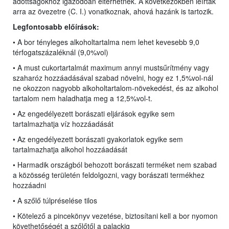
adottságokhoz igazodóan eltérhetnek. A következőkben leírtak
arra az övezetre (C. I.) vonatkoznak, ahová hazánk is tartozik.
Legfontosabb előírások:
• A bor tényleges alkoholtartalma nem lehet kevesebb 9,0
térfogatszázaléknál (9,0%vol)
• A must cukortartalmát maximum annyi mustsűrítmény vagy
szaharóz hozzáadásával szabad növelni, hogy ez 1,5%vol-nál
ne okozzon nagyobb alkoholtartalom-növekedést, és az alkohol
tartalom nem haladhatja meg a 12,5%vol-t.
• Az engedélyezett borászati eljárások egyike sem
tartalmazhatja víz hozzáadását
• Az engedélyezett borászati gyakorlatok egyike sem
tartalmazhatja alkohol hozzáadását
• Harmadik országból behozott borászati terméket nem szabad
a közösség területén feldolgozni, vagy borászati termékhez
hozzáadni
• A szőlő túlpréselése tilos
• Kötelező a pincekönyv vezetése, biztosítani kell a bor nyomon
követhetőségét a szőlőtől a palackig