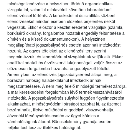
minőségellenőrzése a helyszínen történő organoleptikus
vizsgálattal, valamint mintavételt követően laboratóriumi
ellenőrzéssel történik. A kereskedelmi és szállítás közbeni
ellenőrzéseket minden esetben előzetes bejelentés nélkül
végezzük. Ekkor először a készlet eredetét vizsgáljuk (számla,
borkísérő okmány, forgalomba hozatali engedély feltüntetése a
címkén és a kísérő dokumentumokon). A helyszínen
megállapítható jogszabálysértés esetén azonnali intézkedést
hozunk. Az egyes tételeket az ellenőrzési terv szerint
megmintázzuk, és laboratóriumi vizsgálatnak vetjük alá. Ekkor
analitikai adatait és érzékszervi tulajdonságait vetjük össze az
előzetesen forgalomba hozatalra engedélyezett tétellel.
Amennyiben az ellenőrzés jogszabálysértést állapít meg, a
borászati hatóság haladéktalanul intézkedik annak
megszüntetésére. A nem meg felelő minőségű terméket zárolja,
a már kereskedelmi forgalomban lévő termék visszahívásáról
intézkedik. A jogszabálysértés súlyától függően figyelmeztetést
alkalmazhat, minőségvédelmi bírságot szabhat ki, az üzemet
bezárathatja, illetve működési engedélyét visszavonhatja.
Jövedéki törvénysértés esetén az ügyet köteles a
vámhatóságnak átadni. Bűncselekmény gyanúja esetén
feljelentést tesz az illetékes hatóságnál.