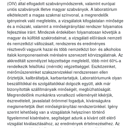
(OIV) által elfogadott szabványmódszerek, valamint európai
uniós szabványok illetve magyar szabványok. A laboratórium
elkötelezett a magas szakmai színvonal, a megrendelők
igényeinek való megfelelés, a vizsgálatok kifogástalan minősége
és a műszaki, valamint a minőségirányítási rendszer folyamatos
fejlesztése iránt. Mindezek érdekében folyamatosan követjük a
magyar és külföldi szakirodalmat, a vizsgálati előírások nemzeti
és nemzetközi változásait, rendszeres és eredményes
résztvevői vagyunk hazai és több nemzetközi bor- és alkoholos
italok komponenseinek mérésére szervezett körvizsgálatnak. Az
akkreditált személyzet képzettsége megfelelő, több mint 60%-a
rendelkezik felsőfokú (mérnök) végzettséggel. Eszközeinket,
mérőműszereinket szakszervizekkel rendszeresen ellen
őriztetjük, kalibráltatjuk, karbantartatjuk. Laboratóriumunk olyan
beszállítókkal és szolgáltatókkal dolgozik együtt, akik már
bizonyították szállítmányaik minőségét, megbízhatóságát.
Megrendelőink munkánkra vonatkozó véleményét kikérjük,
észrevételeit, javaslatait örömmel fogadjuk, kívánságukra
megismertetjük őket minőségirányítási rendszerünkkel. Igény
szerint lehetőség van a vizsgálatok helyszínen történő
figyelemmel kísérésére, segítséget adunk a kívánt célt elérő
vizsgálat kiválasztásához, az eredmények értelmezéséhez. Az