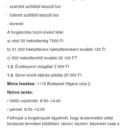
- szárított szőlőből készült bor
- túlérett szőlőből készült bor
- borecet
A forgalomba hozni kívánt tétel
a) első 50 hektoliteréig 7500 Ft
b) 51-500 hektoliterére hektoliterenként további 120 Ft
c) 500 hektoliterétől további 26 100 FT
1.2
. Érzékszervi vizsgálat 3 000 Ft
1.3.
Soron kívüli eljárás pótdíja 25 000 Ft
Minta leadása:
1118 Budapest Higany utca 2.
Nyitva tartás:
• hétfő–csütörtök: 8:00–14:00
• péntek: 8:00–12:00
Felhívjuk a forgalmazók figyelmét, hogy árutermelési céllal
borászati terméket előállítani, tárolni, kezelni, kiszerelni csak a