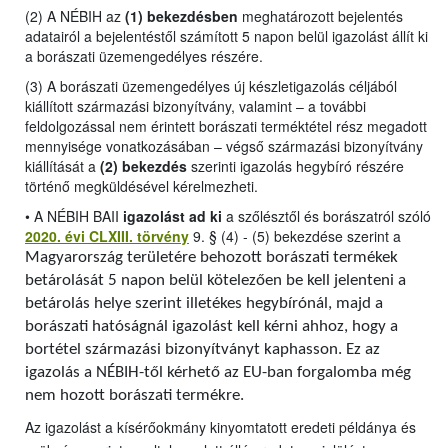
(2) A NÉBIH az
(1) bekezdésben
meghatározott bejelentés
adatairól a bejelentéstől számított 5 napon belül igazolást állít ki
a borászati üzemengedélyes részére.
(3) A borászati üzemengedélyes új készletigazolás céljából
kiállított származási bizonyítvány, valamint – a további
feldolgozással nem érintett borászati terméktétel rész megadott
mennyisége vonatkozásában – végső származási bizonyítvány
kiállítását a
(2) bekezdés
szerinti igazolás hegybíró részére
történő megküldésével kérelmezheti.
•
A NÉBIH BAII
igazolást ad ki
a szőlésztől és borászatról szóló
2020. évi CLXIII. törvény
9. § (4) - (5) bekezdése szerint a
Magyarország területére behozott borászati termékek
betárolását 5 napon belül kötelezően be kell jelenteni a
betárolás helye szerint illetékes hegybírónál, majd a
borászati hatóságnál igazolást kell kérni ahhoz, hogy a
bortétel származási bizonyítványt kaphasson. Ez az
igazolás a NÉBIH-től kérhető az EU-ban forgalomba még
nem hozott borászati termékre.
Az igazolást a kísérőokmány kinyomtatott eredeti példánya és