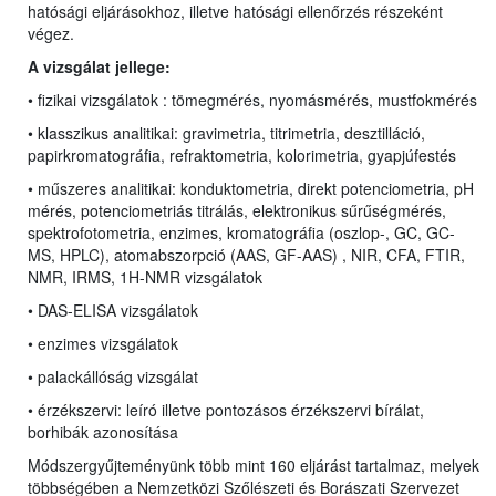
hatósági eljárásokhoz, illetve hatósági ellenőrzés részeként
végez.
A vizsgálat jellege:
• fizikai vizsgálatok : tömegmérés, nyomásmérés, mustfokmérés
• klasszikus analitikai:
gravimetria, titrimetria, desztilláció,
papirkromatográfia, refraktometria, kolorimetria, gyapjúfestés
• műszeres analitikai: konduktometria, direkt potenciometria, pH
mérés,
potenciometriás titrálás, elektronikus sűrűségmérés,
spektrofotometria, enzimes,
kromatográfia (oszlop-, GC, GC-
MS,
HPLC
), atomabszorpció (AAS, GF-AAS) , NIR, CFA, FTIR,
NMR, IRMS, 1H-NMR vizsgálatok
• DAS-ELISA vizsgálatok
• enzimes vizsgálatok
• palackállóság vizsgálat
• érzékszervi: leíró illetve pontozásos érzékszervi bírálat,
borhibák azonosítása
Módszergyűjteményünk több mint 160 eljárást tartalmaz, melyek
többségében a Nemzetközi Szőlészeti és Borászati Szervezet