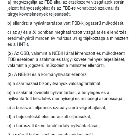
a) megvizsgálja az FBB által az érzékszervi vizsgálatok során
jelzett hiányosságokat és az FBB-re vonatkozó szakmai és
tárgyi követelmények teljesítését,
b) ellenőrzi a nyilvántartásba vett FBB-k jogszerű működését,
c) az
a)
és a
b)
pontban meghatározott vizsgálat és ellenőrzés
eredményéről minden év március 31-ig tájékoztatja a minisztert
és a HNT-t.
(2) Az OBB, valamint a NÉBIH által létrehozott és működtetett
FBB esetében a szakmai és tárgyi követelmények teljesítését,
valamint a jogszerű működést a miniszter ellenőrzi.
(3) A NÉBIH és a kormányhivatal ellenőrzi
a) a származási bizonyítványok valóságtartalmát,
b) a szakmai-jövedéki nyilvántartást, a tényleges és a
nyilvántartott készletek mennyiségi és minőségi azonosságát,
c) a borászati eljárások szabályszerű végrehajtását,
d) a bejelentésköteles borászati eljárásokat,
e) a borászati üzem tárolótartály-nyilvántartását,
f) a szüreti bejegyzést és annak módosítását,