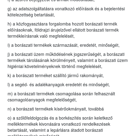
g) az adatszolgáltatásra vonatkozó előírások és a bejelentési
kötelezettség betartását,
h) a közfogyasztásra forgalomba hozott borászati termék
előírásoknak, földrajzi árujelzővel ellátott borászati termék
termékleírásnak való megfelelését,
i) a borászati termékek származását, eredetét, minőségét,
j) a borászati üzem működésének jogszerűségét, a borászati
termékek tárolásának körülményeit, valamint a borászati üzem
higiéniai követelményeknek történő megfelelését,
k) a borászati terméket szállító jármű rakományát,
l) a segéd- és adalékanyagok eredetét és minőségét,
m) a borászati termékek csomagolása során felhasznált
csomagolóanyagok megfelelőségét,
n) a borászati termékek kísérőokmányait, továbbá
o) a szőlőfeldolgozás és a borkészítés során keletkező
melléktermékek kivonására vonatkozó rendelkezések
betartását, valamint a lepárlásra átadott borászati