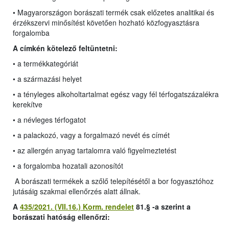
• Magyarországon borászati termék csak előzetes analitikai és
érzékszervi minősítést követően hozható közfogyasztásra
forgalomba
A címkén kötelező feltüntetni:
• a termékkategóriát
• a származási helyet
• a tényleges alkoholtartalmat egész vagy fél térfogatszázalékra
kerekítve
• a névleges térfogatot
• a palackozó, vagy a forgalmazó nevét és címét
• az allergén anyag tartalomra való figyelmeztetést
• a forgalomba hozatali azonosítót
A borászati termékek a szőlő telepítésétől a bor fogyasztóhoz
jutásáig szakmai ellenőrzés alatt állnak.
A
435/2021. (VII.16.) Korm. rendelet
81.§ -a szerint a
borászati hatóság ellenőrzi: