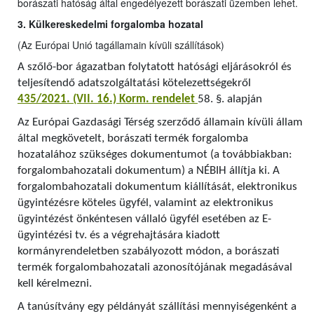
borászati hatóság által engedélyezett borászati üzemben lehet.
3. Külkereskedelmi forgalomba hozatal
(Az Európai Unió tagállamain kívüli szállítások)
A szőlő-bor ágazatban folytatott hatósági eljárásokról és
teljesítendő adatszolgáltatási kötelezettségekről
435/2021. (VII. 16.) Korm. rendelet
58. §. alapján
Az Európai Gazdasági Térség szerződő államain kívüli állam
által megkövetelt, borászati termék forgalomba
hozatalához szükséges dokumentumot (a továbbiakban:
forgalombahozatali dokumentum) a NÉBIH állítja ki. A
forgalombahozatali dokumentum kiállítását, elektronikus
ügyintézésre köteles ügyfél, valamint az elektronikus
ügyintézést önkéntesen vállaló ügyfél esetében az E-
ügyintézési tv. és a végrehajtására kiadott
kormányrendeletben szabályozott módon, a borászati
termék forgalombahozatali azonosítójának megadásával
kell kérelmezni.
A tanúsítvány egy példányát szállítási mennyiségenként a