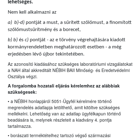
lehetséges.
Nem kell alkalmazni az
a)
b)-d)
pontját a must, a sűrített szőlőmust, a finomított
szőlőmustsűrítmény és a borecet,
b) b)
és
c)
pontját - az e törvény végrehajtására kiadott
kormányrendeletben meghatározott esetben - a még
erjedésben lévő újbor tekintetében.
Az azonosító kiadásához szükséges laboratóriumi vizsgálatokat
a NAH által akkreditált NÉBIH BAII Minőség- és Eredetvédelmi
Osztálya végzi.
A forgalomba hozatali eljárás kérelemhez az alábbiak
szükségesek:
• a NÉBIH honlapjáról 5051-Ügyfél kérelmére történő
megrendelés adatlapja letölthető, amit kitöltve szükséges
mellékelni. Lehetőség van az adatlap ügyfélkapun történő
beadására is, melynek részleteit a kiadvány 4. pontja
tartalmazza.
• borászati terméktételhez tartozó végső származási