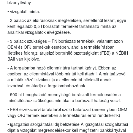
bizonyítvány
• vizsgálati minta:
- 2 palack az előírásoknak megfelelően, sértetlenül lezárt, egye
ként legalább 0,5 l borászati terméket tartalmazó minta az
analitikai vizsgálatok elvégzésére.
- 3 palack szükséges – FN borászati termékek, valamint azon
OEM és OFJ termékek esetében, ahol a termékleírásban
illetékes földrajzi árujelző borbíráló bizottságként (FBB) a NÉBIH
BAII van kijelölve.
- A forgalomba hozó ellenmintára tarthat igényt. Ebben az
esetben az ellenmintával több mintát kell átadni. A mintaátvevő
a minták közül kiválasztja az ellenmintát,hitelesíti annak
lezárását és átadja a forgalombahozónak.
- 500 hl-t meghaladó mennyiségű borászati termék esetén a
minősítéshez szükséges mintákat a borászati hatóság veszi.
• FBB érzékszervi bírálatáról szóló határozat (amennyiben OEM
vagy OFJ termék esetében a termékleírás erről rendelkezik)
• igazgatási szolgáltatási díj befizetése A igazgatási szolgáltatási
díjat a vizsgálat megrendelésekor kell megfizetni bankkártyával