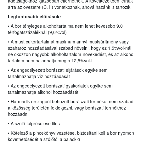
adottságokhoz igazodóan eltérhetnek. A következőkben leírtak
arra az övezetre (C. I.) vonatkoznak, ahová hazánk is tartozik.
Legfontosabb előírások:
• A bor tényleges alkoholtartalma nem lehet kevesebb 9,0
térfogatszázaléknál (9,0%vol)
• A must cukortartalmát maximum annyi mustsűrítmény vagy
szaharóz hozzáadásával szabad növelni, hogy ez 1,5%vol-nál
ne okozzon nagyobb alkoholtartalom-növekedést, és az alkohol
tartalom nem haladhatja meg a 12,5%vol-t.
• Az engedélyezett borászati eljárások egyike sem
tartalmazhatja víz hozzáadását
• Az engedélyezett borászati gyakorlatok egyike sem
tartalmazhatja alkohol hozzáadását
• Harmadik országból behozott borászati terméket nem szabad
a közösség területén feldolgozni, vagy borászati termékhez
hozzáadni
• A szőlő túlpréselése tilos
• Kötelező a pincekönyv vezetése, biztosítani kell a bor nyomon
követhetőségét a szőlőtől a palackig