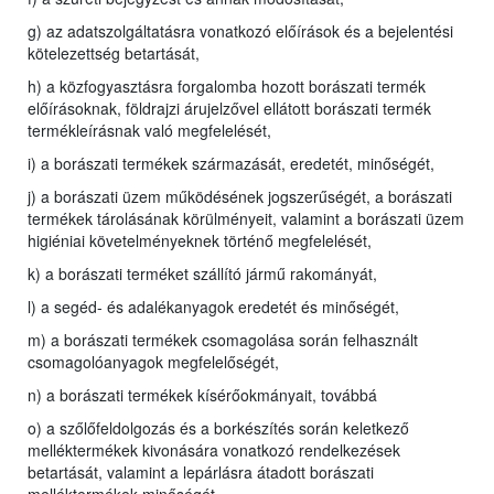
g) az adatszolgáltatásra vonatkozó előírások és a bejelentési
kötelezettség betartását,
h) a közfogyasztásra forgalomba hozott borászati termék
előírásoknak, földrajzi árujelzővel ellátott borászati termék
termékleírásnak való megfelelését,
i) a borászati termékek származását, eredetét, minőségét,
j) a borászati üzem működésének jogszerűségét, a borászati
termékek tárolásának körülményeit, valamint a borászati üzem
higiéniai követelményeknek történő megfelelését,
k) a borászati terméket szállító jármű rakományát,
l) a segéd- és adalékanyagok eredetét és minőségét,
m) a borászati termékek csomagolása során felhasznált
csomagolóanyagok megfelelőségét,
n) a borászati termékek kísérőokmányait, továbbá
o) a szőlőfeldolgozás és a borkészítés során keletkező
melléktermékek kivonására vonatkozó rendelkezések
betartását, valamint a lepárlásra átadott borászati