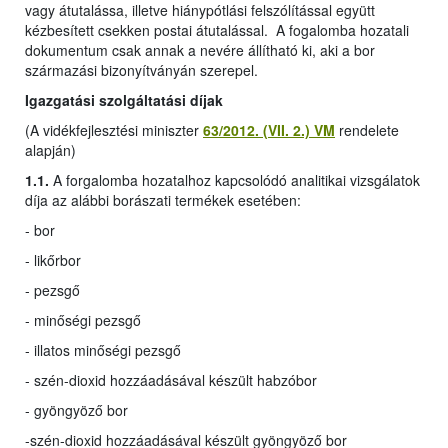
vagy átutalássa, illetve hiánypótlási felszólítással együtt
kézbesített csekken postai átutalással. A fogalomba hozatali
dokumentum csak annak a nevére állítható ki, aki a bor
származási bizonyítványán szerepel.
Igazgatási szolgáltatási díjak
(A vidékfejlesztési miniszter
63/2012. (VII. 2.) VM
rendelete
alapján)
1.1.
A forgalomba hozatalhoz kapcsolódó analitikai vizsgálatok
díja az alábbi borászati termékek esetében:
- bor
- likőrbor
- pezsgő
- minőségi pezsgő
- illatos minőségi pezsgő
- szén-dioxid hozzáadásával készült habzóbor
- gyöngyöző bor
-
szén-dioxid hozzáadásával készült gyöngyöző bor