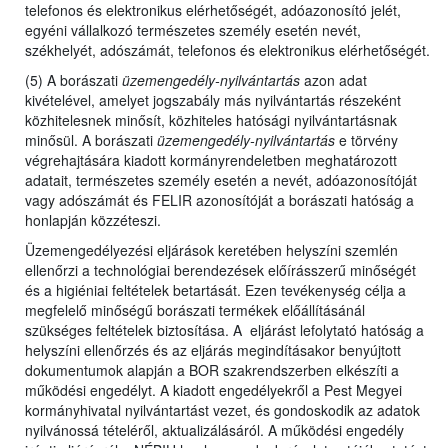
telefonos és elektronikus elérhetőségét, adóazonosító jelét,
egyéni vállalkozó természetes személy esetén nevét,
székhelyét, adószámát, telefonos és elektronikus elérhetőségét.
(5) A borászati
üzemengedély-nyilvántartás
azon adat
kivételével, amelyet jogszabály más nyilvántartás részeként
közhitelesnek minősít, közhiteles hatósági nyilvántartásnak
minősül. A borászati
üzemengedély-nyilvántartás
e törvény
végrehajtására kiadott kormányrendeletben meghatározott
adatait, természetes személy esetén a nevét, adóazonosítóját
vagy adószámát és FELIR azonosítóját a borászati hatóság a
honlapján közzéteszi.
Üzemengedélyezési eljárások keretében helyszíni szemlén
ellenőrzi a technológiai berendezések előírásszerű minőségét
és a higiéniai feltételek betartását. Ezen tevékenység célja a
megfelelő minőségű borászati termékek előállításánál
szükséges feltételek biztosítása. A eljárást lefolytató hatóság a
helyszíni ellenőrzés és az eljárás megindításakor benyújtott
dokumentumok alapján a BOR szakrendszerben elkészíti a
működési engedélyt. A kiadott engedélyekről a Pest Megyei
kormányhivatal nyilvántartást vezet, és gondoskodik az adatok
nyilvánossá tételéről, aktualizálásáról. A működési engedély