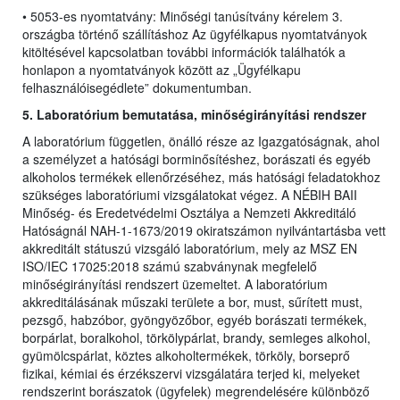
• 5053-es nyomtatvány: Minőségi tanúsítvány kérelem 3.
országba történő szállításhoz Az ügyfélkapus nyomtatványok
kitöltésével kapcsolatban további információk találhatók a
honlapon a nyomtatványok között az „Ügyfélkapu
felhasználóisegédlete” dokumentumban.
5. Laboratórium bemutatása, minőségirányítási rendszer
A laboratórium független, önálló része az Igazgatóságnak, ahol
a személyzet a hatósági borminősítéshez, borászati és egyéb
alkoholos termékek ellenőrzéséhez, más hatósági feladatokhoz
szükséges laboratóriumi vizsgálatokat végez. A NÉBIH BAII
Minőség- és Eredetvédelmi Osztálya a Nemzeti Akkreditáló
Hatóságnál NAH-1-1673/2019 okiratszámon nyilvántartásba vett
akkreditált státuszú vizsgáló laboratórium, mely az MSZ EN
ISO/IEC 17025:2018 számú szabványnak megfelelő
minőségirányítási rendszert üzemeltet. A laboratórium
akkreditálásának műszaki területe a bor, must, sűrített must,
pezsgő, habzóbor, gyöngyözőbor, egyéb borászati termékek,
borpárlat, boralkohol, törkölypárlat, brandy, semleges alkohol,
gyümölcspárlat, köztes alkoholtermékek, törköly, borseprő
fizikai, kémiai és érzékszervi vizsgálatára terjed ki, melyeket
rendszerint borászatok (ügyfelek) megrendelésére különböző