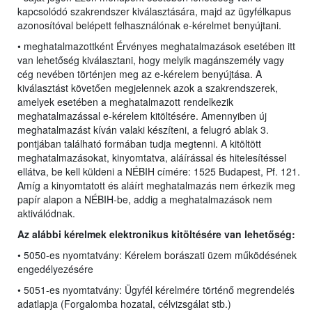
kapcsolódó szakrendszer kiválasztására, majd az ügyfélkapus
azonosítóval belépett felhasználónak e-kérelmet benyújtani.
• meghatalmazottként Érvényes meghatalmazások esetében itt
van lehetőség kiválasztani, hogy melyik magánszemély vagy
cég nevében történjen meg az e-kérelem benyújtása. A
kiválasztást követően megjelennek azok a szakrendszerek,
amelyek esetében a meghatalmazott rendelkezik
meghatalmazással e-kérelem kitöltésére. Amennyiben új
meghatalmazást kíván valaki készíteni, a felugró ablak 3.
pontjában található formában tudja megtenni. A kitöltött
meghatalmazásokat, kinyomtatva, aláírással és hitelesítéssel
ellátva, be kell küldeni a NÉBIH címére: 1525 Budapest, Pf. 121.
Amíg a kinyomtatott és aláírt meghatalmazás nem érkezik meg
papír alapon a NÉBIH-be, addig a meghatalmazások nem
aktiválódnak.
Az alábbi kérelmek elektronikus kitöltésére van lehetőség:
• 5050-es nyomtatvány: Kérelem borászati üzem működésének
engedélyezésére
• 5051-es nyomtatvány: Ügyfél kérelmére történő megrendelés
adatlapja (Forgalomba hozatal, célvizsgálat stb.)