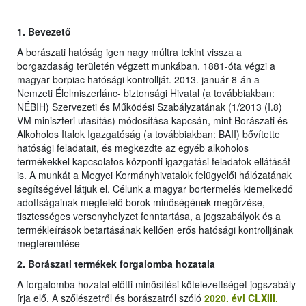
1.
Bevezető
A borászati hatóság igen nagy múltra tekint vissza a
borgazdaság területén végzett munkában. 1881-óta végzi a
magyar borpiac hatósági kontrollját. 2013. január 8-án a
Nemzeti Élelmiszerlánc- biztonsági Hivatal (a továbbiakban:
NÉBIH) Szervezeti és Működési Szabályzatának (1/2013 (I.8)
VM miniszteri utasítás) módosítása kapcsán, mint Borászati és
Alkoholos Italok Igazgatóság (a továbbiakban: BAII) bővítette
hatósági feladatait, és megkezdte az egyéb alkoholos
termékekkel kapcsolatos központi igazgatási feladatok ellátását
is. A munkát a Megyei Kormányhivatalok felügyelői hálózatának
segítségével látjuk el. Célunk a magyar bortermelés kiemelkedő
adottságainak megfelelő borok minőségének megőrzése,
tisztességes versenyhelyzet fenntartása, a jogszabályok és a
termékleírások betartásának kellően erős hatósági kontrolljának
megteremtése
2. Borászati termékek forgalomba hozatala
A forgalomba hozatal előtti minősítési kötelezettséget jogszabály
írja elő. A szőlészetről és borászatról szóló
2020. évi CLXIII.