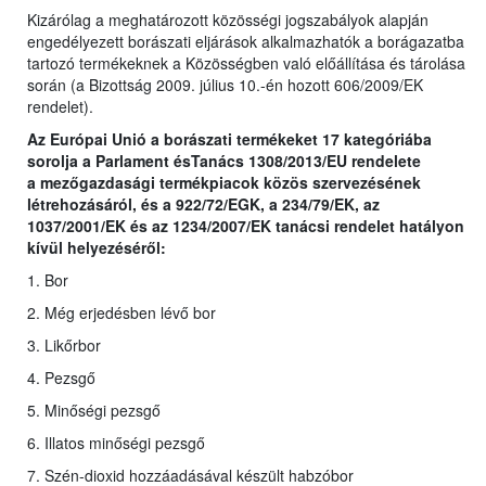
Kizárólag a meghatározott közösségi jogszabályok alapján
engedélyezett borászati eljárások alkalmazhatók a borágazatba
tartozó termékeknek a Közösségben való előállítása és tárolása
során (a Bizottság 2009. július 10.-én hozott 606/2009/EK
rendelet).
Az Európai Unió a borászati termékeket 17 kategóriába
sorolja a Parlament ésTanács 1308/2013/EU rendelete
a
mezőgazdasági termékpiacok közös szervezésének
létrehozásáról, és a 922/72/EGK, a 234/79/EK, az
1037/2001/EK és az 1234/2007/EK tanácsi rendelet hatályon
kívül helyezéséről
:
1. Bor
2. Még erjedésben lévő bor
3. Likőrbor
4. Pezsgő
5. Minőségi pezsgő
6. Illatos minőségi pezsgő
7. Szén-dioxid hozzáadásával készült habzóbor