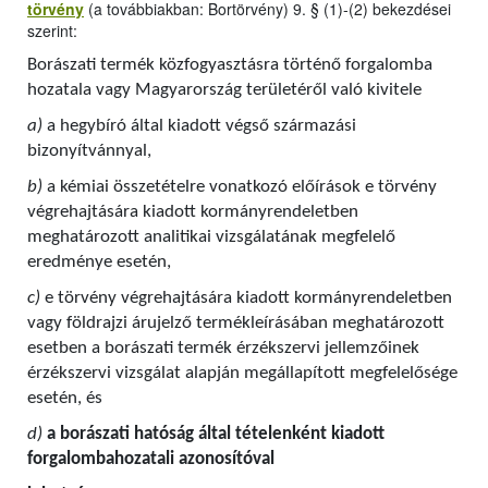
törvény
(a továbbiakban: Bortörvény) 9. § (1)-(2) bekezdései
szerint:
Borászati termék közfogyasztásra történő forgalomba
hozatala vagy Magyarország területéről való kivitele
a)
a hegybíró által kiadott végső származási
bizonyítvánnyal,
b)
a kémiai összetételre vonatkozó előírások e törvény
végrehajtására kiadott kormányrendeletben
meghatározott analitikai vizsgálatának megfelelő
eredménye esetén,
c)
e törvény végrehajtására kiadott kormányrendeletben
vagy földrajzi árujelző termékleírásában meghatározott
esetben a borászati termék érzékszervi jellemzőinek
érzékszervi vizsgálat alapján megállapított megfelelősége
esetén, és
d)
a borászati hatóság által tételenként kiadott
forgalombahozatali azonosítóval