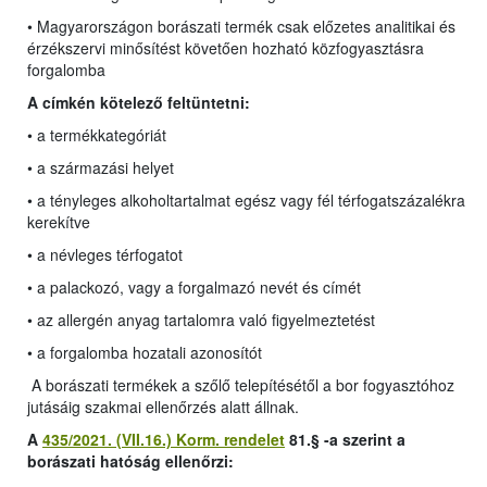
• Magyarországon borászati termék csak előzetes analitikai és
érzékszervi minősítést követően hozható közfogyasztásra
forgalomba
A címkén kötelező feltüntetni:
• a termékkategóriát
• a származási helyet
• a tényleges alkoholtartalmat egész vagy fél térfogatszázalékra
kerekítve
• a névleges térfogatot
• a palackozó, vagy a forgalmazó nevét és címét
• az allergén anyag tartalomra való figyelmeztetést
• a forgalomba hozatali azonosítót
A borászati termékek a szőlő telepítésétől a bor fogyasztóhoz
jutásáig szakmai ellenőrzés alatt állnak.
A
435/2021. (VII.16.) Korm. rendelet
81.§ -a szerint a
borászati hatóság ellenőrzi: