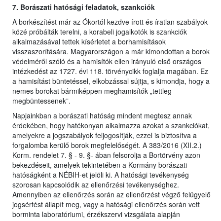
7. Borászati hatósági feladatok, szankciók
A borkészítést már az Ókortól kezdve írott és íratlan szabályok
közé próbálták terelni, a korabeli jogalkotók is szankciók
alkalmazásával tettek kísérletet a borhamisítások
visszaszorítására. Magyarországon a már kimondottan a borok
védelméről szóló és a hamisítók ellen irányuló első országos
intézkedést az 1727. évi 118. törvénycikk foglalja magában. Ez
a hamisítást büntetéssel, elkobzással sújtja, s kimondja, hogy a
nemes borokat bármiképpen meghamisítók „tettleg
megbüntessenek”.
Napjainkban a borászati hatóság mindent megtesz annak
érdekében, hogy hatékonyan alkalmazza azokat a szankciókat,
amelyekre a jogszabályok feljogosítják, ezzel is biztosítva a
forgalomba kerülő borok megfelelőségét. A 383/2016 (XII.2.)
Korm. rendelet 7. § - 9. §- ában felsorolja a Bortörvény azon
bekezdéseit, amelyek tekintetében a Kormány borászati
hatóságként a NÉBIH-et jelöli ki. A hatósági tevékenység
szorosan kapcsolódik az ellenőrzési tevékenységhez.
Amennyiben az ellenőrzés során az ellenőrzést végző felügyelő
jogsértést állapít meg, vagy a hatósági ellenőrzés során vett
borminta laboratóriumi, érzékszervi vizsgálata alapján