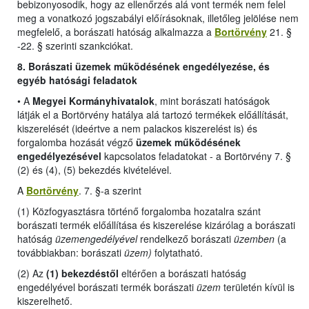
bebizonyosodik, hogy az ellenőrzés alá vont termék nem felel
meg a vonatkozó jogszabályi előírásoknak, illetőleg jelölése nem
megfelelő, a borászati hatóság alkalmazza a
Bortörvény
21. §
-22. § szerinti szankciókat.
8. Borászati üzemek működésének engedélyezése, és
egyéb hatósági feladatok
•
A
Megyei Kormányhivatalok
, mint borászati hatóságok
látják el a Bortörvény hatálya alá tartozó termékek előállítását,
kiszerelését (ideértve a nem palackos kiszerelést is) és
forgalomba hozását végző
üzemek működésének
engedélyezésével
kapcsolatos feladatokat -
a Bortörvény 7. §
(2) és (4), (5) bekezdés kivételével
.
A
Bortörvény
. 7. §-a szerint
(1) Közfogyasztásra történő forgalomba hozatalra szánt
borászati termék előállítása és kiszerelése kizárólag a borászati
hatóság
üzemengedélyével
rendelkező borászati
üzemben
(a
továbbiakban: borászati
üzem)
folytatható.
(2) Az
(1) bekezdéstől
eltérően a borászati hatóság
engedélyével borászati termék borászati
üzem
területén kívül is
kiszerelhető.