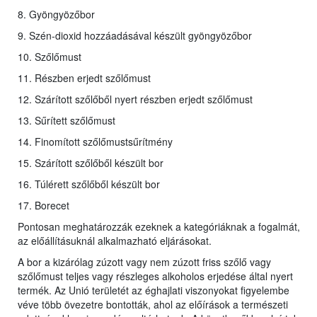
8. Gyöngyözőbor
9. Szén-dioxid hozzáadásával készült gyöngyözőbor
10. Szőlőmust
11. Részben erjedt szőlőmust
12. Szárított szőlőből nyert részben erjedt szőlőmust
13. Sűrített szőlőmust
14. Finomított szőlőmustsűrítmény
15. Szárított szőlőből készült bor
16. Túlérett szőlőből készült bor
17. Borecet
Pontosan meghatározzák ezeknek a kategóriáknak a fogalmát,
az előállításuknál alkalmazható eljárásokat.
A bor a kizárólag zúzott vagy nem zúzott friss szőlő vagy
szőlőmust teljes vagy részleges alkoholos erjedése által nyert
termék. Az Unió területét az éghajlati viszonyokat figyelembe
véve több övezetre bontották, ahol az előírások a természeti