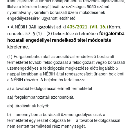
iránti eljárásról a NÉBIH honlapon adunk részletes tájékoztatást,
illetve a kérelem benyújtásához szükséges 5050 számú
nyomtatvány „Kérelem borászati üzem működésének
engedélyezésére” ugyanott letölthető.
•
A NÉBIH BAII
igazolást
ad ki
435/2021. (VII. 16.)
Korm.
orgalomba
rendelet 57. § (1) – (3) bekezdése értelmében
f
hozatali engedéllyel rendelkező tétel módosítás
kérelemre.
(1) Forgalombahozatali azonosítóval rendelkező borászati
terméktétel további feldolgozását a feldolgozást végző borászati
üzemengedélyes a feldolgozás megkezdése előtt legalább 5
nappal korábban a NÉBIH által rendszeresített űrlapon bejelenti
a NÉBIH részére. A bejelentés tartalmazza
a) a további feldolgozással érintett terméktétel
aa) forgalombahozatali azonosítóját,
ab) tárolásának helyét;
b) – amennyiben a borászati üzemengedélyes csak a
terméktétel egy részét dolgozza fel – a további feldolgozással
nem érintett terméktétel rész mennyiségét.