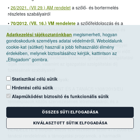
•
26/2021. (VII 29.) AM rendelet
a szőlő- és bortermelés
részletes szabályairól
•
70/2012. (VII. 16.) VM rendelete
a szőlőfeldolgozás és a
borkészítés során keletkező melléktermékek kivonásáról és
Adatkezelési tájékoztatónkban
megismerheti, hogyan
támogatással történő lepárlásáról
gondoskodunk személyes adatai védelméről. Weboldalunk
•
63/2012. (VII.2) VM rendelete
a NÉBIH, valamint a megyei
cookie-kat (sütiket) használ a jobb felhasználói élmény
kormányhivatalok mezőgazdasági szakigazgatási szervei előtt
érdekében, melynek biztosításához kérjük, kattintson az
kezdeményezett eljárásokban fizetendő igazgatási szolgáltatási
„Elfogadom” gombra.
díjak mértékéről, valamint az igazgatási szolgáltatási díj
fizetésének szabályairól
Statisztikai célú sütik
Európai Uniós jogszabályok:
Hirdetési célú sütik
•
AZ EURÓPAI PARLAMENT ÉS A TANÁCS 1308/2013/EU
RENDELETE(2013. december 17.)
mezőgazdasági
Alapműködést biztosító és funkcionális sütik
termékpiacok közös szervezésének létrehozásáról, és a
922/72/EGK, a 234/79/EK, az 1037/2001/EK és az
ÖSSZES SÜTI ELFOGADÁSA
1234/2007/EK tanácsi rendelet hatályon kívül helyezéséről
• A BIZOTTSÁG 2008. június 27.-én hozott 555/2008/EK
KIVÁLASZTOTT SÜTIK ELFOGADÁSA
RENDELETE a borpiac közös szervezéséről szóló 479/2008/EK
tanácsi rendeletnek a támogatási programok, a harmadik