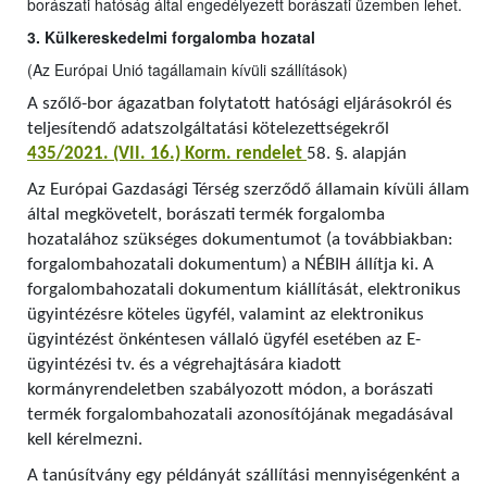
borászati hatóság által engedélyezett borászati üzemben lehet.
3. Külkereskedelmi forgalomba hozatal
(Az Európai Unió tagállamain kívüli szállítások)
A szőlő-bor ágazatban folytatott hatósági eljárásokról és
teljesítendő adatszolgáltatási kötelezettségekről
435/2021. (VII. 16.) Korm. rendelet
58. §. alapján
Az Európai Gazdasági Térség szerződő államain kívüli állam
által megkövetelt, borászati termék forgalomba
hozatalához szükséges dokumentumot (a továbbiakban:
forgalombahozatali dokumentum) a NÉBIH állítja ki. A
forgalombahozatali dokumentum kiállítását, elektronikus
ügyintézésre köteles ügyfél, valamint az elektronikus
ügyintézést önkéntesen vállaló ügyfél esetében az E-
ügyintézési tv. és a végrehajtására kiadott
kormányrendeletben szabályozott módon, a borászati
termék forgalombahozatali azonosítójának megadásával
kell kérelmezni.
A tanúsítvány egy példányát szállítási mennyiségenként a