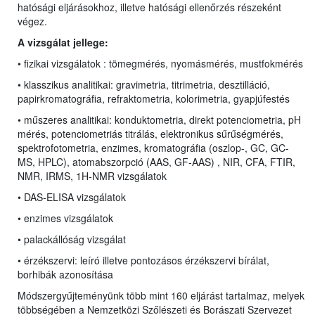
hatósági eljárásokhoz, illetve hatósági ellenőrzés részeként
végez.
A vizsgálat jellege:
• fizikai vizsgálatok : tömegmérés, nyomásmérés, mustfokmérés
• klasszikus analitikai:
gravimetria, titrimetria, desztilláció,
papirkromatográfia, refraktometria, kolorimetria, gyapjúfestés
• műszeres analitikai: konduktometria, direkt potenciometria, pH
mérés,
potenciometriás titrálás, elektronikus sűrűségmérés,
spektrofotometria, enzimes,
kromatográfia (oszlop-, GC, GC-
MS,
HPLC
), atomabszorpció (AAS, GF-AAS) , NIR, CFA, FTIR,
NMR, IRMS, 1H-NMR vizsgálatok
• DAS-ELISA vizsgálatok
• enzimes vizsgálatok
• palackállóság vizsgálat
• érzékszervi: leíró illetve pontozásos érzékszervi bírálat,
borhibák azonosítása
Módszergyűjteményünk több mint 160 eljárást tartalmaz, melyek
többségében a Nemzetközi Szőlészeti és Borászati Szervezet