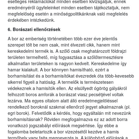
esetleges reklamációkat minden esetben kivizsgáljuk, ennek
eredményéről ügyfeleinket minden esetben tájékoztatjuk, nem
megfelelőség esetén a minőségpolitikánknak való megfelelés
érdekében intézkedünk.
6. Borászati ellenőrzések
A bor az emberiség történetében több ezer éve jelentős
szerepet tölt be nem csak, mint élvezeti cikk, hanem mint
kereskedelmi termék is. A szőlő csak meghatározott földrajzi
területen termelhető, míg fogyasztása a szőlőtermesztésre
alkalmatlan területeken is nagyon kedvelt. Kereskedelme így
hamar kialakult. A bor könnyen hamisítható, ezért a
borhamisítást és a borhamisítókat évezredek óta több-kevesebb
sikerrel figyeli a hatóság. A termelők is természetesen
védekeznek a hamisítók ellen. Az elsüllyedt ógörög gályákról
felhozott boros amforák a borászat viasz pecsétjével voltak
lezárva. Ma egyes oltalom alatt álló eredetmegjelöléssel
rendelkező boroknál szakmai ellenőrző jegyet alkalmaznak (pl.
egri borok). Felvetődik a kérdés, hogy egyáltalán mit nevezünk
borhamisításnak? Röviden megfogalmazva ez az adott borra
vonatkozó jogszabályi előírások megsértése. Így ebbe a
fogalomba beletartozik a bor vizezésétől kezdve a hamis
termőhely vagy fajta megnevezés is. A különböző előírások a