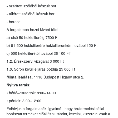
- szárított szőlőből készült bor
- túlérett szőlőből készült bor
- borecet
A forgalomba hozni kívánt tétel
a) első 50 hektoliteréig 7500 Ft
b) 51-500 hektoliterére hektoliterenként további 120 Ft
c) 500 hektoliterétől további 26 100 FT
1.2
. Érzékszervi vizsgálat 3 000 Ft
1.3.
Soron kívüli eljárás pótdíja 25 000 Ft
Minta leadása:
1118 Budapest Higany utca 2.
Nyitva tartás:
• hétfő–csütörtök: 8:00–14:00
• péntek: 8:00–12:00
Felhívjuk a forgalmazók figyelmét, hogy árutermelési céllal
borászati terméket előállítani, tárolni, kezelni, kiszerelni csak a