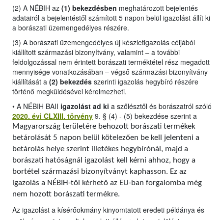
(2) A NÉBIH az
(1) bekezdésben
meghatározott bejelentés
adatairól a bejelentéstől számított 5 napon belül igazolást állít ki
a borászati üzemengedélyes részére.
(3) A borászati üzemengedélyes új készletigazolás céljából
kiállított származási bizonyítvány, valamint – a további
feldolgozással nem érintett borászati terméktétel rész megadott
mennyisége vonatkozásában – végső származási bizonyítvány
kiállítását a
(2) bekezdés
szerinti igazolás hegybíró részére
történő megküldésével kérelmezheti.
•
A NÉBIH BAII
igazolást ad ki
a szőlésztől és borászatról szóló
2020. évi CLXIII. törvény
9. § (4) - (5) bekezdése szerint a
Magyarország területére behozott borászati termékek
betárolását 5 napon belül kötelezően be kell jelenteni a
betárolás helye szerint illetékes hegybírónál, majd a
borászati hatóságnál igazolást kell kérni ahhoz, hogy a
bortétel származási bizonyítványt kaphasson. Ez az
igazolás a NÉBIH-től kérhető az EU-ban forgalomba még
nem hozott borászati termékre.
Az igazolást a kísérőokmány kinyomtatott eredeti példánya és