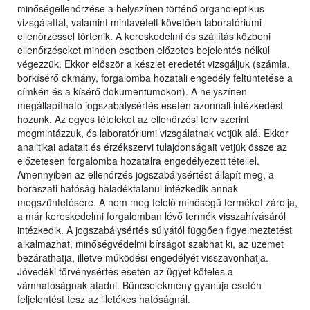
minőségellenőrzése a helyszínen történő organoleptikus
vizsgálattal, valamint mintavételt követően laboratóriumi
ellenőrzéssel történik. A kereskedelmi és szállítás közbeni
ellenőrzéseket minden esetben előzetes bejelentés nélkül
végezzük. Ekkor először a készlet eredetét vizsgáljuk (számla,
borkísérő okmány, forgalomba hozatali engedély feltüntetése a
címkén és a kísérő dokumentumokon). A helyszínen
megállapítható jogszabálysértés esetén azonnali intézkedést
hozunk. Az egyes tételeket az ellenőrzési terv szerint
megmintázzuk, és laboratóriumi vizsgálatnak vetjük alá. Ekkor
analitikai adatait és érzékszervi tulajdonságait vetjük össze az
előzetesen forgalomba hozatalra engedélyezett tétellel.
Amennyiben az ellenőrzés jogszabálysértést állapít meg, a
borászati hatóság haladéktalanul intézkedik annak
megszüntetésére. A nem meg felelő minőségű terméket zárolja,
a már kereskedelmi forgalomban lévő termék visszahívásáról
intézkedik. A jogszabálysértés súlyától függően figyelmeztetést
alkalmazhat, minőségvédelmi bírságot szabhat ki, az üzemet
bezárathatja, illetve működési engedélyét visszavonhatja.
Jövedéki törvénysértés esetén az ügyet köteles a
vámhatóságnak átadni. Bűncselekmény gyanúja esetén
feljelentést tesz az illetékes hatóságnál.