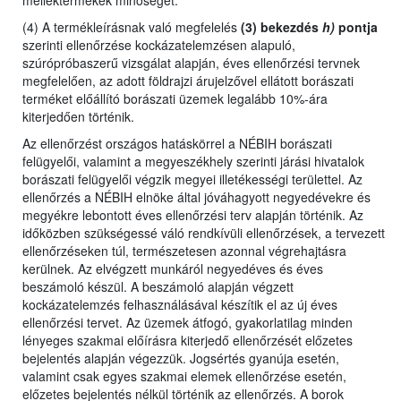
melléktermékek minőségét.
(4) A termékleírásnak való megfelelés
(3) bekezdés
h)
pontja
szerinti ellenőrzése kockázatelemzésen alapuló,
szúrópróbaszerű vizsgálat alapján, éves ellenőrzési tervnek
megfelelően, az adott földrajzi árujelzővel ellátott borászati
terméket előállító borászati üzemek legalább 10%-ára
kiterjedően történik.
Az ellenőrzést
országos hatáskörrel a NÉBIH borászati
felügyelői,
valamint
a megyeszékhely szerinti járási hivatalok
borászati felügyelői végzik megyei illetékességi területtel. Az
ellenőrzés a NÉBIH elnöke által jóváhagyott negyedévekre és
megyékre lebontott éves ellenőrzési terv alapján történik. Az
időközben szükségessé váló rendkívüli ellenőrzések, a tervezett
ellenőrzéseken túl, természetesen azonnal végrehajtásra
kerülnek. Az elvégzett munkáról negyedéves és éves
beszámoló készül. A beszámoló alapján végzett
kockázatelemzés felhasználásával készítik el az új éves
ellenőrzési tervet. Az üzemek átfogó, gyakorlatilag minden
lényeges szakmai előírásra kiterjedő ellenőrzését előzetes
bejelentés alapján végezzük. Jogsértés gyanúja esetén,
valamint csak egyes szakmai elemek ellenőrzése esetén,
előzetes bejelentés nélkül történik az ellenőrzés. A borok