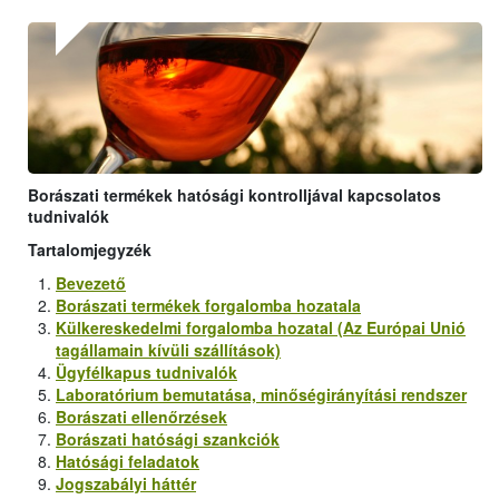
Borászati termékek hatósági kontrolljával kapcsolatos
tudnivalók
Tartalomjegyzék
Bevezető
Borászati termékek forgalomba hozatala
Külkereskedelmi forgalomba hozatal (Az Európai Unió
tagállamain kívüli szállítások)
Ügyfélkapus tudnivalók
Laboratórium bemutatása, minőségirányítási rendszer
Borászati ellenőrzések
Borászati hatósági szankciók
Hatósági feladatok
Jogszabályi háttér