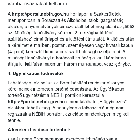
vámhatóságnak át kell adni.
A
https://portal.nebih.gov.hu
honlapon a Szakterületek
menüpontban, a Borászati és Alkoholos Italok Igazgatóság
oldalon, a nyomtatványok címszó alatt lehet megtalálni az „5053
sz. Minőségi tanúsítvány kérelem 3. országba történő
szállításhoz” című űrlapot és a kitöltési útmutatót. A kitöltés után
a kérelmet e-mailben, postán, személyesen vagy hivatali kapun
(4. pont) keresztül lehet a borászati hatósághoz eljuttatni. A
minőségi tanúsítványt a borászati hatóság a fenti kérelemre
állítja ki, kiállítása maximum három munkanapot vesz igénybe.
4. Ügyfélkapus tudnivalók
Lehetőséget biztosítunk a Borminősítési rendszer bizonyos
kérelmeinek interneten történő beadására. Az Ügyfélkapun
történő ügyintézést a NÉBIH portálon keresztül a
https://portal.nebih.gov.hu
címen található „E-ügyintézés”
blokkban tehetik meg. Amennyiben a felhasználó még nem
regisztrált a NÉBIH portálon, ezt előtte mindenképen meg kell
tennie.
A kérelem beadása történhet:
• saját jogon Ezen menüpont esetében lehetőség van a