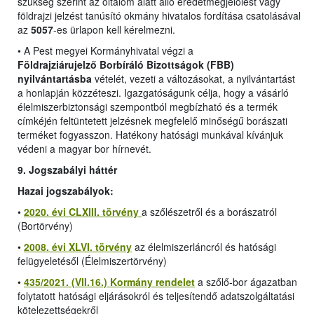
szükség szerint az oltalom alatt álló eredetmegjelölést vagy
földrajzi jelzést tanúsító okmány hivatalos fordítása csatolásával
az
5057
-es ürlapon kell kérelmezni.
•
A Pest megyei Kormányhivatal végzi a
Földrajziárujelző Borbíráló Bizottságok (FBB)
nyilvántartásba
vételét, vezeti a változásokat, a nyilvántartást
a honlapján közzéteszi. Igazgatóságunk célja, hogy a vásárló
élelmiszerbiztonsági szempontból megbízható és a termék
címkéjén feltüntetett jelzésnek megfelelő minőségű borászati
terméket fogyasszon. Hatékony hatósági munkával kívánjuk
védeni a magyar bor hírnevét.
9. Jogszabályi háttér
Hazai jogszabályok:
•
2020. évi CLXIII. törvény
a szőlészetről és a borászatról
(Bortörvény)
•
2008. évi XLVI. törvény
az élelmiszerláncról és hatósági
felügyeletésől (Élelmiszertörvény)
•
435/2021. (VII.16.) Kormány rendelet
a szőlő-bor ágazatban
folytatott hatósági eljárásokról és teljesítendő adatszolgáltatási
kötelezettségekről