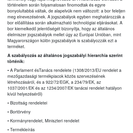
történelem során folyamatosan finomodtak és egyre
bonyolultabbá váltak, de alapelvük nem változott: a bor feleljen
meg elnevezésének. A jogszabályok egyben meghatározzák a
bor előállítása során alkalmazható technológiai eljárásokat. A
bor kiemelkedő jelentőségét bizonyítja, hogy az általános
élelmiszer jogszabályok mellet úgy az Európai Unióban, mint
Magyarországon külön jogszabályok is szabályozzák ezt a
terméket.
A szabályozás az általános jogszabályi hierarchia szerint
történik:
• A Parlament ésTanács rendelete (1308/2013/EU rendelet
a
mezőgazdasági termékpiacok közös szervezésének
létrehozásáról, és a 922/72/EGK, a 234/79/EK, az
1037/2001/EK és az 1234/2007/EK tanácsi rendelet hatályon
kívül helyezéséről)
• Bizottság rendeletei
• Bortörvény
• Kormányrendelet, Miniszteri rendelet
• Termékleírás