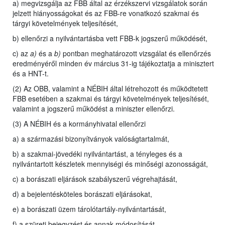
a) megvizsgálja az FBB által az érzékszervi vizsgálatok során
jelzett hiányosságokat és az FBB-re vonatkozó szakmai és
tárgyi követelmények teljesítését,
b) ellenőrzi a nyilvántartásba vett FBB-k jogszerű működését,
c) az
a)
és a
b)
pontban meghatározott vizsgálat és ellenőrzés
eredményéről minden év március 31-ig tájékoztatja a minisztert
és a HNT-t.
(2) Az OBB, valamint a NÉBIH által létrehozott és működtetett
FBB esetében a szakmai és tárgyi követelmények teljesítését,
valamint a jogszerű működést a miniszter ellenőrzi.
(3) A NÉBIH és a kormányhivatal ellenőrzi
a) a származási bizonyítványok valóságtartalmát,
b) a szakmai-jövedéki nyilvántartást, a tényleges és a
nyilvántartott készletek mennyiségi és minőségi azonosságát,
c) a borászati eljárások szabályszerű végrehajtását,
d) a bejelentésköteles borászati eljárásokat,
e) a borászati üzem tárolótartály-nyilvántartását,
f) a szüreti bejegyzést és annak módosítását,