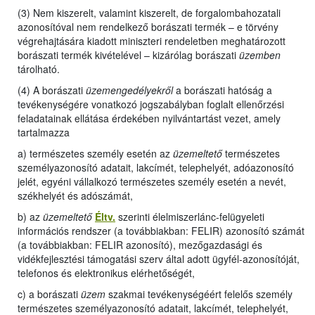
(3) Nem kiszerelt, valamint kiszerelt, de forgalombahozatali
azonosítóval nem rendelkező borászati termék – e törvény
végrehajtására kiadott miniszteri rendeletben meghatározott
borászati termék kivételével – kizárólag borászati
üzemben
tárolható.
(4) A borászati
üzemengedélyekről
a borászati hatóság a
tevékenységére vonatkozó jogszabályban foglalt ellenőrzési
feladatainak ellátása érdekében nyilvántartást vezet, amely
tartalmazza
a) természetes személy esetén az
üzemeltető
természetes
személyazonosító adatait, lakcímét, telephelyét, adóazonosító
jelét, egyéni vállalkozó természetes személy esetén a nevét,
székhelyét és adószámát,
b) az
üzemeltető
Éltv.
szerinti élelmiszerlánc-felügyeleti
információs rendszer (a továbbiakban: FELIR) azonosító számát
(a továbbiakban: FELIR azonosító), mezőgazdasági és
vidékfejlesztési támogatási szerv által adott ügyfél-azonosítóját,
telefonos és elektronikus elérhetőségét,
c) a borászati
üzem
szakmai tevékenységéért felelős személy
természetes személyazonosító adatait, lakcímét, telephelyét,