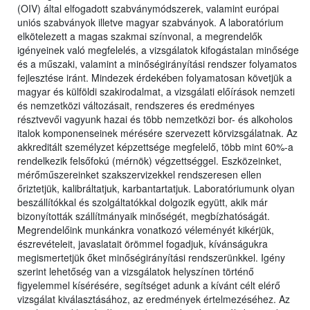
(OIV) által elfogadott szabványmódszerek, valamint európai
uniós szabványok illetve magyar szabványok. A laboratórium
elkötelezett a magas szakmai színvonal, a megrendelők
igényeinek való megfelelés, a vizsgálatok kifogástalan minősége
és a műszaki, valamint a minőségirányítási rendszer folyamatos
fejlesztése iránt. Mindezek érdekében folyamatosan követjük a
magyar és külföldi szakirodalmat, a vizsgálati előírások nemzeti
és nemzetközi változásait, rendszeres és eredményes
résztvevői vagyunk hazai és több nemzetközi bor- és alkoholos
italok komponenseinek mérésére szervezett körvizsgálatnak. Az
akkreditált személyzet képzettsége megfelelő, több mint 60%-a
rendelkezik felsőfokú (mérnök) végzettséggel. Eszközeinket,
mérőműszereinket szakszervizekkel rendszeresen ellen
őriztetjük, kalibráltatjuk, karbantartatjuk. Laboratóriumunk olyan
beszállítókkal és szolgáltatókkal dolgozik együtt, akik már
bizonyították szállítmányaik minőségét, megbízhatóságát.
Megrendelőink munkánkra vonatkozó véleményét kikérjük,
észrevételeit, javaslatait örömmel fogadjuk, kívánságukra
megismertetjük őket minőségirányítási rendszerünkkel. Igény
szerint lehetőség van a vizsgálatok helyszínen történő
figyelemmel kísérésére, segítséget adunk a kívánt célt elérő
vizsgálat kiválasztásához, az eredmények értelmezéséhez. Az