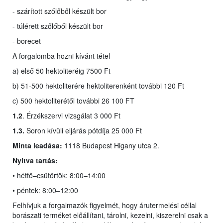
- szárított szőlőből készült bor
- túlérett szőlőből készült bor
- borecet
A forgalomba hozni kívánt tétel
a) első 50 hektoliteréig 7500 Ft
b) 51-500 hektoliterére hektoliterenként további 120 Ft
c) 500 hektoliterétől további 26 100 FT
1.2
. Érzékszervi vizsgálat 3 000 Ft
1.3.
Soron kívüli eljárás pótdíja 25 000 Ft
Minta leadása:
1118 Budapest Higany utca 2.
Nyitva tartás:
• hétfő–csütörtök: 8:00–14:00
• péntek: 8:00–12:00
Felhívjuk a forgalmazók figyelmét, hogy árutermelési céllal
borászati terméket előállítani, tárolni, kezelni, kiszerelni csak a