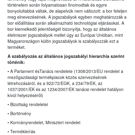
történelem során folyamatosan finomodtak és egyre
bonyolultabbá váltak, de alapelvük nem változott: a bor feleljen
meg elnevezésének. A jogszabályok egyben meghatározzák a
bor előállítása során alkalmazható technológiai eljárásokat. A
bor kiemelkedő jelentőségét bizonyítja, hogy az általános
élelmiszer jogszabályok mellet úgy az Európai Unióban, mint
Magyarországon külön jogszabályok is szabályozzák ezt a
terméket.
A szabályozás az általános jogszabályi hierarchia szerint
történik:
• A Parlament ésTanács rendelete (1308/2013/EU rendelet
a
mezőgazdasági termékpiacok közös szervezésének
létrehozásáról, és a 922/72/EGK, a 234/79/EK, az
1037/2001/EK és az 1234/2007/EK tanácsi rendelet hatályon
kívül helyezéséről)
• Bizottság rendeletei
• Bortörvény
• Kormányrendelet, Miniszteri rendelet
• Termékleírás