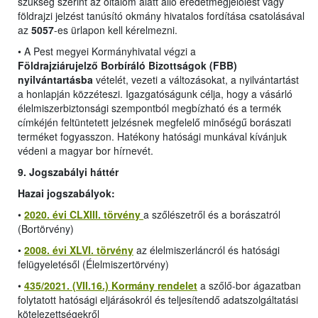
szükség szerint az oltalom alatt álló eredetmegjelölést vagy
földrajzi jelzést tanúsító okmány hivatalos fordítása csatolásával
az
5057
-es ürlapon kell kérelmezni.
•
A Pest megyei Kormányhivatal végzi a
Földrajziárujelző Borbíráló Bizottságok (FBB)
nyilvántartásba
vételét, vezeti a változásokat, a nyilvántartást
a honlapján közzéteszi. Igazgatóságunk célja, hogy a vásárló
élelmiszerbiztonsági szempontból megbízható és a termék
címkéjén feltüntetett jelzésnek megfelelő minőségű borászati
terméket fogyasszon. Hatékony hatósági munkával kívánjuk
védeni a magyar bor hírnevét.
9. Jogszabályi háttér
Hazai jogszabályok:
•
2020. évi CLXIII. törvény
a szőlészetről és a borászatról
(Bortörvény)
•
2008. évi XLVI. törvény
az élelmiszerláncról és hatósági
felügyeletésől (Élelmiszertörvény)
•
435/2021. (VII.16.) Kormány rendelet
a szőlő-bor ágazatban
folytatott hatósági eljárásokról és teljesítendő adatszolgáltatási
kötelezettségekről