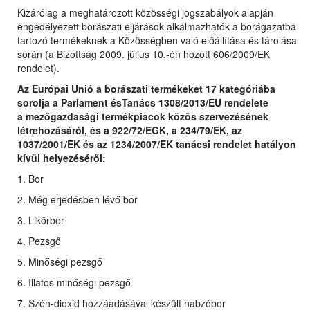
Kizárólag a meghatározott közösségi jogszabályok alapján
engedélyezett borászati eljárások alkalmazhatók a borágazatba
tartozó termékeknek a Közösségben való előállítása és tárolása
során (a Bizottság 2009. július 10.-én hozott 606/2009/EK
rendelet).
Az Európai Unió a borászati termékeket 17 kategóriába
sorolja a Parlament ésTanács 1308/2013/EU rendelete
a
mezőgazdasági termékpiacok közös szervezésének
létrehozásáról, és a 922/72/EGK, a 234/79/EK, az
1037/2001/EK és az 1234/2007/EK tanácsi rendelet hatályon
kívül helyezéséről
:
1. Bor
2. Még erjedésben lévő bor
3. Likőrbor
4. Pezsgő
5. Minőségi pezsgő
6. Illatos minőségi pezsgő
7. Szén-dioxid hozzáadásával készült habzóbor