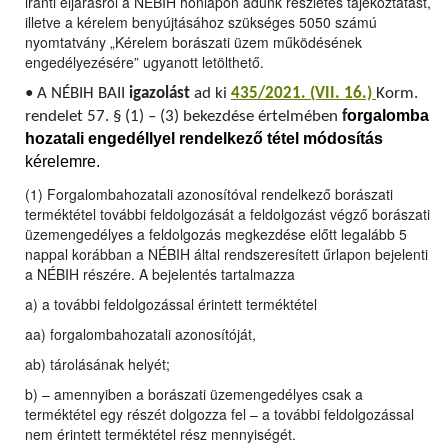
iránti eljárásról a NÉBIH honlapon adunk részletes tájékoztatást,
illetve a kérelem benyújtásához szükséges 5050 számú
nyomtatvány „Kérelem borászati üzem működésének
engedélyezésére” ugyanott letölthető.
•
A NÉBIH BAII
igazolást
ad ki
435/2021. (VII. 16.)
Korm.
orgalomba
rendelet 57. § (1) – (3) bekezdése értelmében
f
hozatali engedéllyel rendelkező tétel módosítás
kérelemre.
(1) Forgalombahozatali azonosítóval rendelkező borászati
terméktétel további feldolgozását a feldolgozást végző borászati
üzemengedélyes a feldolgozás megkezdése előtt legalább 5
nappal korábban a NÉBIH által rendszeresített űrlapon bejelenti
a NÉBIH részére. A bejelentés tartalmazza
a) a további feldolgozással érintett terméktétel
aa) forgalombahozatali azonosítóját,
ab) tárolásának helyét;
b) – amennyiben a borászati üzemengedélyes csak a
terméktétel egy részét dolgozza fel – a további feldolgozással
nem érintett terméktétel rész mennyiségét.