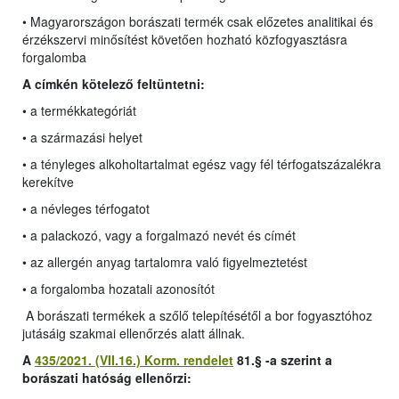
• Magyarországon borászati termék csak előzetes analitikai és
érzékszervi minősítést követően hozható közfogyasztásra
forgalomba
A címkén kötelező feltüntetni:
• a termékkategóriát
• a származási helyet
• a tényleges alkoholtartalmat egész vagy fél térfogatszázalékra
kerekítve
• a névleges térfogatot
• a palackozó, vagy a forgalmazó nevét és címét
• az allergén anyag tartalomra való figyelmeztetést
• a forgalomba hozatali azonosítót
A borászati termékek a szőlő telepítésétől a bor fogyasztóhoz
jutásáig szakmai ellenőrzés alatt állnak.
A
435/2021. (VII.16.) Korm. rendelet
81.§ -a szerint a
borászati hatóság ellenőrzi: