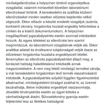
minőségellenőrzése a helyszínen történő organoleptikus
vizsgálattal, valamint mintavételt követően laboratóriumi
ellenőrzéssel történik. A kereskedelmi és szállítás közbeni
ellenőrzéseket minden esetben előzetes bejelentés nélkül
végezzük. Ekkor először a készlet eredetét vizsgáljuk (számla,
borkísérő okmány, forgalomba hozatali engedély feltüntetése a
címkén és a kísérő dokumentumokon). A helyszínen
megállapítható jogszabálysértés esetén azonnali intézkedést
hozunk. Az egyes tételeket az ellenőrzési terv szerint
megmintázzuk, és laboratóriumi vizsgálatnak vetjük alá. Ekkor
analitikai adatait és érzékszervi tulajdonságait vetjük össze az
előzetesen forgalomba hozatalra engedélyezett tétellel.
Amennyiben az ellenőrzés jogszabálysértést állapít meg, a
borászati hatóság haladéktalanul intézkedik annak
megszüntetésére. A nem meg felelő minőségű terméket zárolja,
a már kereskedelmi forgalomban lévő termék visszahívásáról
intézkedik. A jogszabálysértés súlyától függően figyelmeztetést
alkalmazhat, minőségvédelmi bírságot szabhat ki, az üzemet
bezárathatja, illetve működési engedélyét visszavonhatja.
Jövedéki törvénysértés esetén az ügyet köteles a
vámhatóságnak átadni. Bűncselekmény gyanúja esetén
feljelentést tesz az illetékes hatóságnál.