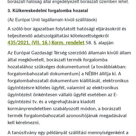
borászati hatóság által engedélyezett borászati üzemben lehet.
3. Külkereskedelmi forgalomba hozatal
(Az Európai Unió tagállamain kívüli szállítások)
A szőlő-bor ágazatban folytatott hatósági eljárásokról és
teljesítendő adatszolgáltatási kötelezettségekről
435/2021. (VII. 16.) Korm. rendelet
58. §. alapján
Az Európai Gazdasági Térség szerződő államain kívüli állam
által megkövetelt, borászati termék forgalomba
hozatalához szükséges dokumentumot (a továbbiakban:
forgalombahozatali dokumentum) a NÉBIH állítja ki. A
forgalombahozatali dokumentum kiállítását, elektronikus
ügyintézésre köteles ügyfél, valamint az elektronikus
ügyintézést önkéntesen vállaló ügyfél esetében az E-
ügyintézési tv. és a végrehajtására kiadott
kormányrendeletben szabályozott módon, a borászati
termék forgalombahozatali azonosítójának megadásával
kell kérelmezni.
A tanúsítvány egy példányát szállítási mennyiségenként a