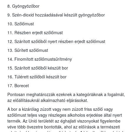
8. Gyöngyözőbor
9. Szén-dioxid hozzáadásával készült gyöngyözőbor
10. Szőlőmust
11. Részben erjedt szőlőmust
12. Szárított szőlőből nyert részben erjedt szőlőmust
13. Sűrített szőlőmust
14. Finomított szőlőmustsűrítmény
15. Szárított szőlőből készült bor
16. Túlérett szőlőből készült bor
17. Borecet
Pontosan meghatározzák ezeknek a kategóriáknak a fogalmát,
az előállításuknál alkalmazható eljárásokat.
A bor a kizárólag zúzott vagy nem zúzott friss szőlő vagy
szőlőmust teljes vagy részleges alkoholos erjedése által nyert
termék. Az Unió területét az éghajlati viszonyokat figyelembe
véve több övezetre bontották, ahol az előírások a természeti