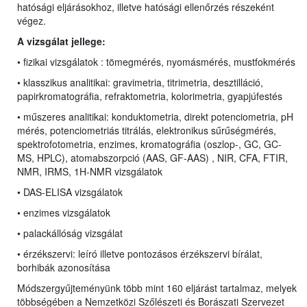
hatósági eljárásokhoz, illetve hatósági ellenőrzés részeként
végez.
A vizsgálat jellege:
• fizikai vizsgálatok : tömegmérés, nyomásmérés, mustfokmérés
• klasszikus analitikai:
gravimetria, titrimetria, desztilláció,
papirkromatográfia, refraktometria, kolorimetria, gyapjúfestés
• műszeres analitikai: konduktometria, direkt potenciometria, pH
mérés,
potenciometriás titrálás, elektronikus sűrűségmérés,
spektrofotometria, enzimes,
kromatográfia (oszlop-, GC, GC-
MS,
HPLC
), atomabszorpció (AAS, GF-AAS) , NIR, CFA, FTIR,
NMR, IRMS, 1H-NMR vizsgálatok
• DAS-ELISA vizsgálatok
• enzimes vizsgálatok
• palackállóság vizsgálat
• érzékszervi: leíró illetve pontozásos érzékszervi bírálat,
borhibák azonosítása
Módszergyűjteményünk több mint 160 eljárást tartalmaz, melyek
többségében a Nemzetközi Szőlészeti és Borászati Szervezet