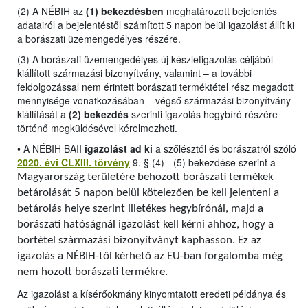
(2) A NÉBIH az
(1) bekezdésben
meghatározott bejelentés
adatairól a bejelentéstől számított 5 napon belül igazolást állít ki
a borászati üzemengedélyes részére.
(3) A borászati üzemengedélyes új készletigazolás céljából
kiállított származási bizonyítvány, valamint – a további
feldolgozással nem érintett borászati terméktétel rész megadott
mennyisége vonatkozásában – végső származási bizonyítvány
kiállítását a
(2) bekezdés
szerinti igazolás hegybíró részére
történő megküldésével kérelmezheti.
•
A NÉBIH BAII
igazolást ad ki
a szőlésztől és borászatról szóló
2020. évi CLXIII. törvény
9. § (4) - (5) bekezdése szerint a
Magyarország területére behozott borászati termékek
betárolását 5 napon belül kötelezően be kell jelenteni a
betárolás helye szerint illetékes hegybírónál, majd a
borászati hatóságnál igazolást kell kérni ahhoz, hogy a
bortétel származási bizonyítványt kaphasson. Ez az
igazolás a NÉBIH-től kérhető az EU-ban forgalomba még
nem hozott borászati termékre.
Az igazolást a kísérőokmány kinyomtatott eredeti példánya és