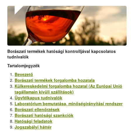
Borászati termékek hatósági kontrolljával kapcsolatos
tudnivalók
Tartalomjegyzék
Bevezető
Borászati termékek forgalomba hozatala
Külkereskedelmi forgalomba hozatal (Az Európai Unió
tagállamain kívüli szállítások)
Ügyfélkapus tudnivalók
Laboratórium bemutatása, minőségirányítási rendszer
Borászati ellenőrzések
Borászati hatósági szankciók
Hatósági feladatok
Jogszabályi háttér