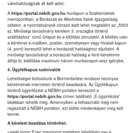
vámhatóságnak át kell adni.
A
https://portal.nebih.gov.hu
honlapon a Szakterületek
menüpontban, a Borászati és Alkoholos Italok Igazgatóság
oldalon, a nyomtatványok címszó alatt lehet megtalálni az „5053
sz. Minőségi tanúsítvány kérelem 3. országba történő
szállításhoz” című űrlapot és a kitöltési útmutatót. A kitöltés után
a kérelmet e-mailben, postán, személyesen vagy hivatali kapun
(4. pont) keresztül lehet a borászati hatósághoz eljuttatni. A
minőségi tanúsítványt a borászati hatóság a fenti kérelemre
állítja ki, kiállítása maximum három munkanapot vesz igénybe.
4. Ügyfélkapus tudnivalók
Lehetőséget biztosítunk a Borminősítési rendszer bizonyos
kérelmeinek interneten történő beadására. Az Ügyfélkapun
történő ügyintézést a NÉBIH portálon keresztül a
https://portal.nebih.gov.hu
címen található „E-ügyintézés”
blokkban tehetik meg. Amennyiben a felhasználó még nem
regisztrált a NÉBIH portálon, ezt előtte mindenképen meg kell
tennie.
A kérelem beadása történhet:
• saját jogon Ezen menüpont esetében lehetőség van a