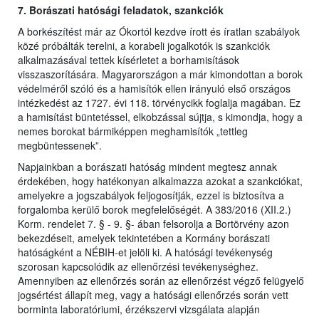
7. Borászati hatósági feladatok, szankciók
A borkészítést már az Ókortól kezdve írott és íratlan szabályok
közé próbálták terelni, a korabeli jogalkotók is szankciók
alkalmazásával tettek kísérletet a borhamisítások
visszaszorítására. Magyarországon a már kimondottan a borok
védelméről szóló és a hamisítók ellen irányuló első országos
intézkedést az 1727. évi 118. törvénycikk foglalja magában. Ez
a hamisítást büntetéssel, elkobzással sújtja, s kimondja, hogy a
nemes borokat bármiképpen meghamisítók „tettleg
megbüntessenek”.
Napjainkban a borászati hatóság mindent megtesz annak
érdekében, hogy hatékonyan alkalmazza azokat a szankciókat,
amelyekre a jogszabályok feljogosítják, ezzel is biztosítva a
forgalomba kerülő borok megfelelőségét. A 383/2016 (XII.2.)
Korm. rendelet 7. § - 9. §- ában felsorolja a Bortörvény azon
bekezdéseit, amelyek tekintetében a Kormány borászati
hatóságként a NÉBIH-et jelöli ki. A hatósági tevékenység
szorosan kapcsolódik az ellenőrzési tevékenységhez.
Amennyiben az ellenőrzés során az ellenőrzést végző felügyelő
jogsértést állapít meg, vagy a hatósági ellenőrzés során vett
borminta laboratóriumi, érzékszervi vizsgálata alapján