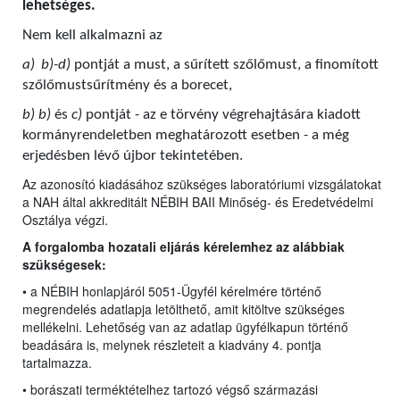
lehetséges.
Nem kell alkalmazni az
a)
b)-d)
pontját a must, a sűrített szőlőmust, a finomított
szőlőmustsűrítmény és a borecet,
b) b)
és
c)
pontját - az e törvény végrehajtására kiadott
kormányrendeletben meghatározott esetben - a még
erjedésben lévő újbor tekintetében.
Az azonosító kiadásához szükséges laboratóriumi vizsgálatokat
a NAH által akkreditált NÉBIH BAII Minőség- és Eredetvédelmi
Osztálya végzi.
A forgalomba hozatali eljárás kérelemhez az alábbiak
szükségesek:
• a NÉBIH honlapjáról 5051-Ügyfél kérelmére történő
megrendelés adatlapja letölthető, amit kitöltve szükséges
mellékelni. Lehetőség van az adatlap ügyfélkapun történő
beadására is, melynek részleteit a kiadvány 4. pontja
tartalmazza.
• borászati terméktételhez tartozó végső származási