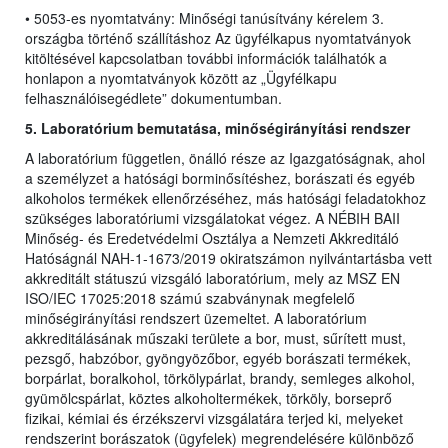
• 5053-es nyomtatvány: Minőségi tanúsítvány kérelem 3.
országba történő szállításhoz Az ügyfélkapus nyomtatványok
kitöltésével kapcsolatban további információk találhatók a
honlapon a nyomtatványok között az „Ügyfélkapu
felhasználóisegédlete” dokumentumban.
5. Laboratórium bemutatása, minőségirányítási rendszer
A laboratórium független, önálló része az Igazgatóságnak, ahol
a személyzet a hatósági borminősítéshez, borászati és egyéb
alkoholos termékek ellenőrzéséhez, más hatósági feladatokhoz
szükséges laboratóriumi vizsgálatokat végez. A NÉBIH BAII
Minőség- és Eredetvédelmi Osztálya a Nemzeti Akkreditáló
Hatóságnál NAH-1-1673/2019 okiratszámon nyilvántartásba vett
akkreditált státuszú vizsgáló laboratórium, mely az MSZ EN
ISO/IEC 17025:2018 számú szabványnak megfelelő
minőségirányítási rendszert üzemeltet. A laboratórium
akkreditálásának műszaki területe a bor, must, sűrített must,
pezsgő, habzóbor, gyöngyözőbor, egyéb borászati termékek,
borpárlat, boralkohol, törkölypárlat, brandy, semleges alkohol,
gyümölcspárlat, köztes alkoholtermékek, törköly, borseprő
fizikai, kémiai és érzékszervi vizsgálatára terjed ki, melyeket
rendszerint borászatok (ügyfelek) megrendelésére különböző