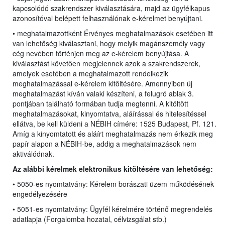
kapcsolódó szakrendszer kiválasztására, majd az ügyfélkapus
azonosítóval belépett felhasználónak e-kérelmet benyújtani.
• meghatalmazottként Érvényes meghatalmazások esetében itt
van lehetőség kiválasztani, hogy melyik magánszemély vagy
cég nevében történjen meg az e-kérelem benyújtása. A
kiválasztást követően megjelennek azok a szakrendszerek,
amelyek esetében a meghatalmazott rendelkezik
meghatalmazással e-kérelem kitöltésére. Amennyiben új
meghatalmazást kíván valaki készíteni, a felugró ablak 3.
pontjában található formában tudja megtenni. A kitöltött
meghatalmazásokat, kinyomtatva, aláírással és hitelesítéssel
ellátva, be kell küldeni a NÉBIH címére: 1525 Budapest, Pf. 121.
Amíg a kinyomtatott és aláírt meghatalmazás nem érkezik meg
papír alapon a NÉBIH-be, addig a meghatalmazások nem
aktiválódnak.
Az alábbi kérelmek elektronikus kitöltésére van lehetőség:
• 5050-es nyomtatvány: Kérelem borászati üzem működésének
engedélyezésére
• 5051-es nyomtatvány: Ügyfél kérelmére történő megrendelés
adatlapja (Forgalomba hozatal, célvizsgálat stb.)