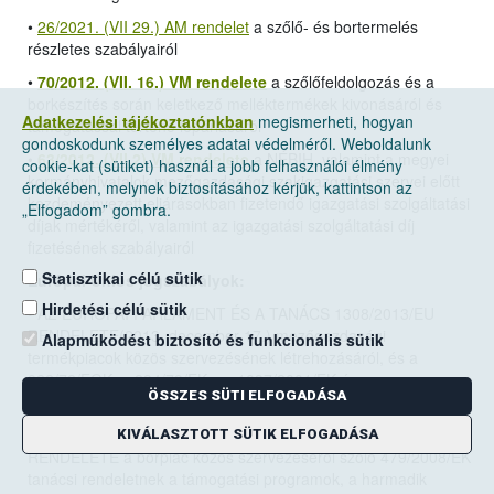
•
26/2021. (VII 29.) AM rendelet
a szőlő- és bortermelés
részletes szabályairól
•
70/2012. (VII. 16.) VM rendelete
a szőlőfeldolgozás és a
borkészítés során keletkező melléktermékek kivonásáról és
Adatkezelési tájékoztatónkban
megismerheti, hogyan
támogatással történő lepárlásáról
gondoskodunk személyes adatai védelméről. Weboldalunk
•
63/2012. (VII.2) VM rendelete
a NÉBIH, valamint a megyei
cookie-kat (sütiket) használ a jobb felhasználói élmény
kormányhivatalok mezőgazdasági szakigazgatási szervei előtt
érdekében, melynek biztosításához kérjük, kattintson az
kezdeményezett eljárásokban fizetendő igazgatási szolgáltatási
„Elfogadom” gombra.
díjak mértékéről, valamint az igazgatási szolgáltatási díj
fizetésének szabályairól
Statisztikai célú sütik
Európai Uniós jogszabályok:
Hirdetési célú sütik
•
AZ EURÓPAI PARLAMENT ÉS A TANÁCS 1308/2013/EU
RENDELETE(2013. december 17.)
mezőgazdasági
Alapműködést biztosító és funkcionális sütik
termékpiacok közös szervezésének létrehozásáról, és a
922/72/EGK, a 234/79/EK, az 1037/2001/EK és az
ÖSSZES SÜTI ELFOGADÁSA
1234/2007/EK tanácsi rendelet hatályon kívül helyezéséről
• A BIZOTTSÁG 2008. június 27.-én hozott 555/2008/EK
KIVÁLASZTOTT SÜTIK ELFOGADÁSA
RENDELETE a borpiac közös szervezéséről szóló 479/2008/EK
tanácsi rendeletnek a támogatási programok, a harmadik