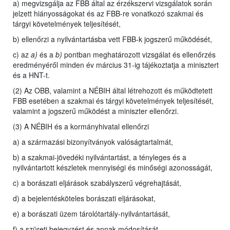
a) megvizsgálja az FBB által az érzékszervi vizsgálatok során
jelzett hiányosságokat és az FBB-re vonatkozó szakmai és
tárgyi követelmények teljesítését,
b) ellenőrzi a nyilvántartásba vett FBB-k jogszerű működését,
c) az
a)
és a
b)
pontban meghatározott vizsgálat és ellenőrzés
eredményéről minden év március 31-ig tájékoztatja a minisztert
és a HNT-t.
(2) Az OBB, valamint a NÉBIH által létrehozott és működtetett
FBB esetében a szakmai és tárgyi követelmények teljesítését,
valamint a jogszerű működést a miniszter ellenőrzi.
(3) A NÉBIH és a kormányhivatal ellenőrzi
a) a származási bizonyítványok valóságtartalmát,
b) a szakmai-jövedéki nyilvántartást, a tényleges és a
nyilvántartott készletek mennyiségi és minőségi azonosságát,
c) a borászati eljárások szabályszerű végrehajtását,
d) a bejelentésköteles borászati eljárásokat,
e) a borászati üzem tárolótartály-nyilvántartását,
f) a szüreti bejegyzést és annak módosítását,