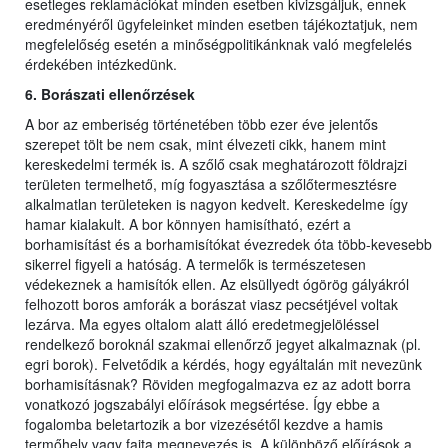
esetleges reklamációkat minden esetben kivizsgáljuk, ennek
eredményéről ügyfeleinket minden esetben tájékoztatjuk, nem
megfelelőség esetén a minőségpolitikánknak való megfelelés
érdekében intézkedünk.
6. Borászati ellenőrzések
A bor az emberiség történetében több ezer éve jelentős
szerepet tölt be nem csak, mint élvezeti cikk, hanem mint
kereskedelmi termék is. A szőlő csak meghatározott földrajzi
területen termelhető, míg fogyasztása a szőlőtermesztésre
alkalmatlan területeken is nagyon kedvelt. Kereskedelme így
hamar kialakult. A bor könnyen hamisítható, ezért a
borhamisítást és a borhamisítókat évezredek óta több-kevesebb
sikerrel figyeli a hatóság. A termelők is természetesen
védekeznek a hamisítók ellen. Az elsüllyedt ógörög gályákról
felhozott boros amforák a borászat viasz pecsétjével voltak
lezárva. Ma egyes oltalom alatt álló eredetmegjelöléssel
rendelkező boroknál szakmai ellenőrző jegyet alkalmaznak (pl.
egri borok). Felvetődik a kérdés, hogy egyáltalán mit nevezünk
borhamisításnak? Röviden megfogalmazva ez az adott borra
vonatkozó jogszabályi előírások megsértése. Így ebbe a
fogalomba beletartozik a bor vizezésétől kezdve a hamis
termőhely vagy fajta megnevezés is. A különböző előírások a