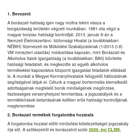
1.
Bevezető
A borászati hatóság igen nagy múltra tekint vissza a
borgazdaság területén végzett munkában. 1881-óta végzi a
magyar borpiac hatósági kontrollját. 2013. január 8-án a
Nemzeti Élelmiszerlánc- biztonsági Hivatal (a továbbiakban:
NÉBIH) Szervezeti és Működési Szabályzatának (1/2013 (I.8)
VM miniszteri utasítás) módosítása kapcsán, mint Borászati és
Alkoholos Italok Igazgatóság (a továbbiakban: BAII) bővítette
hatósági feladatait, és megkezdte az egyéb alkoholos
termékekkel kapcsolatos központi igazgatási feladatok ellátását
is. A munkát a Megyei Kormányhivatalok felügyelői hálózatának
segítségével látjuk el. Célunk a magyar bortermelés kiemelkedő
adottságainak megfelelő borok minőségének megőrzése,
tisztességes versenyhelyzet fenntartása, a jogszabályok és a
termékleírások betartásának kellően erős hatósági kontrolljának
megteremtése
2. Borászati termékek forgalomba hozatala
A forgalomba hozatal előtti minősítési kötelezettséget jogszabály
írja elő. A szőlészetről és borászatról szóló
2020. évi CLXIII.