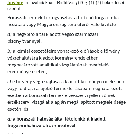
törvény
(a továbbiakban: Bortörvény) 9. § (1)-(2) bekezdései
szerint:
Borászati termék közfogyasztásra történő forgalomba
hozatala vagy Magyarország területéről való kivitele
a)
a hegybíró által kiadott végső származási
bizonyítvánnyal,
b)
a kémiai összetételre vonatkozó előírások e törvény
végrehajtására kiadott kormányrendeletben
meghatározott analitikai vizsgálatának megfelelő
eredménye esetén,
c)
e törvény végrehajtására kiadott kormányrendeletben
vagy földrajzi árujelző termékleírásában meghatározott
esetben a borászati termék érzékszervi jellemzőinek
érzékszervi vizsgálat alapján megállapított megfelelősége
esetén, és
d)
a borászati hatóság által tételenként kiadott
forgalombahozatali azonosítóval