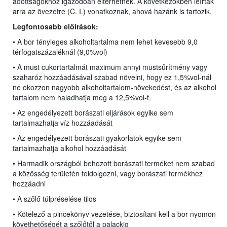
adottságokhoz igazodóan eltérhetnek. A következőkben leírtak
arra az övezetre (C. I.) vonatkoznak, ahová hazánk is tartozik.
Legfontosabb előírások:
• A bor tényleges alkoholtartalma nem lehet kevesebb 9,0
térfogatszázaléknál (9,0%vol)
• A must cukortartalmát maximum annyi mustsűrítmény vagy
szaharóz hozzáadásával szabad növelni, hogy ez 1,5%vol-nál
ne okozzon nagyobb alkoholtartalom-növekedést, és az alkohol
tartalom nem haladhatja meg a 12,5%vol-t.
• Az engedélyezett borászati eljárások egyike sem
tartalmazhatja víz hozzáadását
• Az engedélyezett borászati gyakorlatok egyike sem
tartalmazhatja alkohol hozzáadását
• Harmadik országból behozott borászati terméket nem szabad
a közösség területén feldolgozni, vagy borászati termékhez
hozzáadni
• A szőlő túlpréselése tilos
• Kötelező a pincekönyv vezetése, biztosítani kell a bor nyomon
követhetőségét a szőlőtől a palackig