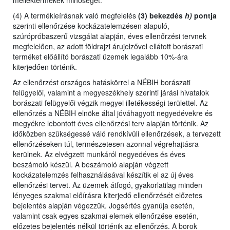
melléktermékek minőségét.
(4) A termékleírásnak való megfelelés
(3) bekezdés
h)
pontja
szerinti ellenőrzése kockázatelemzésen alapuló,
szúrópróbaszerű vizsgálat alapján, éves ellenőrzési tervnek
megfelelően, az adott földrajzi árujelzővel ellátott borászati
terméket előállító borászati üzemek legalább 10%-ára
kiterjedően történik.
Az ellenőrzést
országos hatáskörrel a NÉBIH borászati
felügyelői,
valamint
a megyeszékhely szerinti járási hivatalok
borászati felügyelői végzik megyei illetékességi területtel. Az
ellenőrzés a NÉBIH elnöke által jóváhagyott negyedévekre és
megyékre lebontott éves ellenőrzési terv alapján történik. Az
időközben szükségessé váló rendkívüli ellenőrzések, a tervezett
ellenőrzéseken túl, természetesen azonnal végrehajtásra
kerülnek. Az elvégzett munkáról negyedéves és éves
beszámoló készül. A beszámoló alapján végzett
kockázatelemzés felhasználásával készítik el az új éves
ellenőrzési tervet. Az üzemek átfogó, gyakorlatilag minden
lényeges szakmai előírásra kiterjedő ellenőrzését előzetes
bejelentés alapján végezzük. Jogsértés gyanúja esetén,
valamint csak egyes szakmai elemek ellenőrzése esetén,
előzetes bejelentés nélkül történik az ellenőrzés. A borok