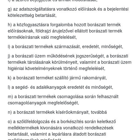
g) az adatszolgáltatásra vonatkozó előírások és a bejelentési
kötelezettség betartását,
h) a közfogyasztásra forgalomba hozott borászati termék
előírásoknak, földrajzi árujelzővel ellátott borászati termék
termékleírásnak való megfelelését,
i) a borászati termékek származását, eredetét, minőségét,
j) a borászati üzem működésének jogszerűségét, a borászati
termékek tárolásának körülményeit, valamint a borászati üzem
higiéniai követelményeknek történő megfelelését,
k) a borászati terméket szállító jármű rakományát,
l) a segéd- és adalékanyagok eredetét és minőségét,
m) a borászati termékek csomagolása során felhasznált
csomagolóanyagok megfelelőségét,
n) a borászati termékek kísérőokmányait, továbbá
o) a szőlőfeldolgozás és a borkészítés során keletkező
melléktermékek kivonására vonatkozó rendelkezések
betartását, valamint a lepárlásra átadott borászati