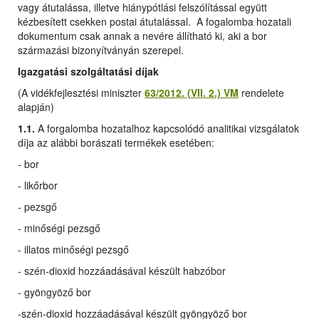
vagy átutalássa, illetve hiánypótlási felszólítással együtt
kézbesített csekken postai átutalással. A fogalomba hozatali
dokumentum csak annak a nevére állítható ki, aki a bor
származási bizonyítványán szerepel.
Igazgatási szolgáltatási díjak
(A vidékfejlesztési miniszter
63/2012. (VII. 2.) VM
rendelete
alapján)
1.1.
A forgalomba hozatalhoz kapcsolódó analitikai vizsgálatok
díja az alábbi borászati termékek esetében:
- bor
- likőrbor
- pezsgő
- minőségi pezsgő
- illatos minőségi pezsgő
- szén-dioxid hozzáadásával készült habzóbor
- gyöngyöző bor
-
szén-dioxid hozzáadásával készült gyöngyöző bor