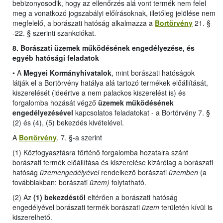
bebizonyosodik, hogy az ellenőrzés alá vont termék nem felel
meg a vonatkozó jogszabályi előírásoknak, illetőleg jelölése nem
megfelelő, a borászati hatóság alkalmazza a
Bortörvény
21. §
-22. § szerinti szankciókat.
8. Borászati üzemek működésének engedélyezése, és
egyéb hatósági feladatok
•
A
Megyei Kormányhivatalok
, mint borászati hatóságok
látják el a Bortörvény hatálya alá tartozó termékek előállítását,
kiszerelését (ideértve a nem palackos kiszerelést is) és
forgalomba hozását végző
üzemek működésének
engedélyezésével
kapcsolatos feladatokat -
a Bortörvény 7. §
(2) és (4), (5) bekezdés kivételével
.
A
Bortörvény
. 7. §-a szerint
(1) Közfogyasztásra történő forgalomba hozatalra szánt
borászati termék előállítása és kiszerelése kizárólag a borászati
hatóság
üzemengedélyével
rendelkező borászati
üzemben
(a
továbbiakban: borászati
üzem)
folytatható.
(2) Az
(1) bekezdéstől
eltérően a borászati hatóság
engedélyével borászati termék borászati
üzem
területén kívül is
kiszerelhető.