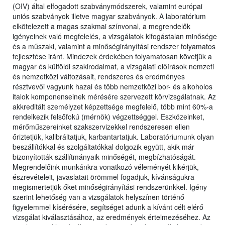
(OIV) által elfogadott szabványmódszerek, valamint európai
uniós szabványok illetve magyar szabványok. A laboratórium
elkötelezett a magas szakmai színvonal, a megrendelők
igényeinek való megfelelés, a vizsgálatok kifogástalan minősége
és a műszaki, valamint a minőségirányítási rendszer folyamatos
fejlesztése iránt. Mindezek érdekében folyamatosan követjük a
magyar és külföldi szakirodalmat, a vizsgálati előírások nemzeti
és nemzetközi változásait, rendszeres és eredményes
résztvevői vagyunk hazai és több nemzetközi bor- és alkoholos
italok komponenseinek mérésére szervezett körvizsgálatnak. Az
akkreditált személyzet képzettsége megfelelő, több mint 60%-a
rendelkezik felsőfokú (mérnök) végzettséggel. Eszközeinket,
mérőműszereinket szakszervizekkel rendszeresen ellen
őriztetjük, kalibráltatjuk, karbantartatjuk. Laboratóriumunk olyan
beszállítókkal és szolgáltatókkal dolgozik együtt, akik már
bizonyították szállítmányaik minőségét, megbízhatóságát.
Megrendelőink munkánkra vonatkozó véleményét kikérjük,
észrevételeit, javaslatait örömmel fogadjuk, kívánságukra
megismertetjük őket minőségirányítási rendszerünkkel. Igény
szerint lehetőség van a vizsgálatok helyszínen történő
figyelemmel kísérésére, segítséget adunk a kívánt célt elérő
vizsgálat kiválasztásához, az eredmények értelmezéséhez. Az