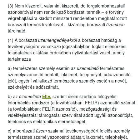
(3) Nem kiszerelt, valamint kiszerelt, de forgalombahozatali
azonosítóval nem rendelkező borászati termék – e törvény
végrehajtására kiadott miniszteri rendeletben meghatározott
borászati termék kivételével – kizárólag borászati
üzemben
tárolható.
(4) A borászati
üzemengedélyekről
a borászati hatóság a
tevékenységére vonatkozó jogszabályban foglalt ellenőrzési
feladatainak ellátása érdekében nyilvántartást vezet, amely
tartalmazza
a) természetes személy esetén az
üzemeltető
természetes
személyazonosító adatait, lakcímét, telephelyét, adóazonosító
jelét, egyéni vállalkozó természetes személy esetén a nevét,
székhelyét és adószámát,
b) az
üzemeltető
Éltv.
szerinti élelmiszerlánc-felügyeleti
információs rendszer (a továbbiakban: FELIR) azonosító számát
(a továbbiakban: FELIR azonosító), mezőgazdasági és
vidékfejlesztési támogatási szerv által adott ügyfél-azonosítóját,
telefonos és elektronikus elérhetőségét,
c) a borászati
üzem
szakmai tevékenységéért felelős személy
természetes személyazonosító adatait, lakcímét, telephelyét,