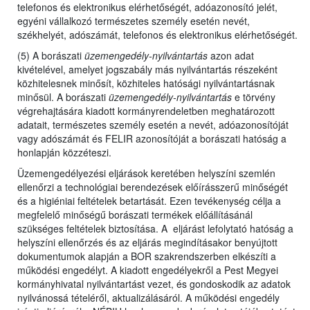
telefonos és elektronikus elérhetőségét, adóazonosító jelét,
egyéni vállalkozó természetes személy esetén nevét,
székhelyét, adószámát, telefonos és elektronikus elérhetőségét.
(5) A borászati
üzemengedély-nyilvántartás
azon adat
kivételével, amelyet jogszabály más nyilvántartás részeként
közhitelesnek minősít, közhiteles hatósági nyilvántartásnak
minősül. A borászati
üzemengedély-nyilvántartás
e törvény
végrehajtására kiadott kormányrendeletben meghatározott
adatait, természetes személy esetén a nevét, adóazonosítóját
vagy adószámát és FELIR azonosítóját a borászati hatóság a
honlapján közzéteszi.
Üzemengedélyezési eljárások keretében helyszíni szemlén
ellenőrzi a technológiai berendezések előírásszerű minőségét
és a higiéniai feltételek betartását. Ezen tevékenység célja a
megfelelő minőségű borászati termékek előállításánál
szükséges feltételek biztosítása. A eljárást lefolytató hatóság a
helyszíni ellenőrzés és az eljárás megindításakor benyújtott
dokumentumok alapján a BOR szakrendszerben elkészíti a
működési engedélyt. A kiadott engedélyekről a Pest Megyei
kormányhivatal nyilvántartást vezet, és gondoskodik az adatok
nyilvánossá tételéről, aktualizálásáról. A működési engedély