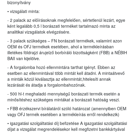
bizonyítvány
• vizsgálati minta:
- 2 palack az előírásoknak megfelelően, sértetlenül lezárt, egye
ként legalább 0,5 l borászati terméket tartalmazó minta az
analitikai vizsgálatok elvégzésére.
- 3 palack szükséges – FN borászati termékek, valamint azon
OEM és OFJ termékek esetében, ahol a termékleírásban
illetékes földrajzi árujelző borbíráló bizottságként (FBB) a NÉBIH
BAII van kijelölve.
- A forgalomba hozó ellenmintára tarthat igényt. Ebben az
esetben az ellenmintával több mintát kell átadni. A mintaátvevő
a minták közül kiválasztja az ellenmintát,hitelesíti annak
lezárását és átadja a forgalombahozónak.
- 500 hl-t meghaladó mennyiségű borászati termék esetén a
minősítéshez szükséges mintákat a borászati hatóság veszi.
• FBB érzékszervi bírálatáról szóló határozat (amennyiben OEM
vagy OFJ termék esetében a termékleírás erről rendelkezik)
• igazgatási szolgáltatási díj befizetése A igazgatási szolgáltatási
díjat a vizsgálat megrendelésekor kell megfizetni bankkártyával