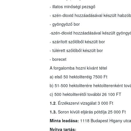
- illatos minőségi pezsgő
- szén-dioxid hozzáadásával készült habzó
- gyöngyöző bor
-
szén-dioxid hozzáadásával készült gyöngy
- szárított szőlőből készült bor
- túlérett szőlőből készült bor
- borecet
A forgalomba hozni kívánt tétel
a) első 50 hektoliteréig 7500 Ft
b) 51-500 hektoliterére hektoliterenként tov
c) 500 hektoliterétől további 26 100 FT
1.2
. Érzékszervi vizsgálat 3 000 Ft
1.3.
Soron kívüli eljárás pótdíja 25 000 Ft
Minta leadása:
1118 Budapest Higany utca
Nyitva tartás: