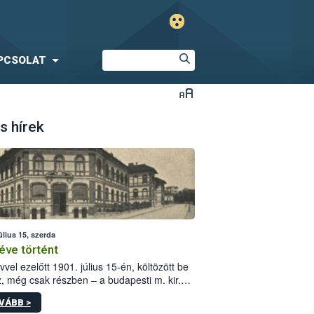
PCSOLAT
s hírek
úlius 15, szerda
éve történt
vvel ezelőtt 1901. július 15-én, költözött be
z, még csak részben – a budapesti m. kir.
i vetőmagvizsgáló állomás a Kis Rókus utca
VÁBB >
ám alatti, Czigler Győző által tervezett új