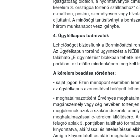
Igazgatóság oldalon, a nyomtatványok címsz
kérelem 3. országba történő szállításhoz” cím
e-mailben, postán, személyesen vagy hivatal
eljuttatni. A minőségi tanúsítványt a borásza
három munkanapot vesz igénybe.
4. Ügyfélkapus tudnivalók
Lehetőséget biztosítunk a Borminősítési re
Az Ügyfélkapun történő ügyintézést a NÉBIH
található „E-ügyintézés” blokkban tehetik 
portálon, ezt előtte mindenképen meg kell t
A kérelem beadása történhet:
• saját jogon Ezen menüpont esetében lehe
az ügyfélkapus azonosítóval belépett felhas
• meghatalmazottként Érvényes meghatalmaz
magánszemély vagy cég nevében történjen m
megjelennek azok a szakrendszerek, amely
meghatalmazással e-kérelem kitöltésére. Am
felugró ablak 3. pontjában található formáb
kinyomtatva, aláírással és hitelesítéssel el
Amíg a kinyomtatott és aláírt meghatalmaz