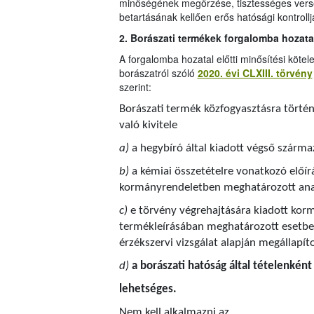
minőségének megőrzése, tisztességes verse
betartásának kellően erős hatósági kontrol
2. Borászati termékek forgalomba hozata
A forgalomba hozatal előtti minősítési kötele
borászatról szóló
2020. évi CLXIII. törvény
szerint:
Borászati termék közfogyasztásra törté
való kivitele
a)
a hegybíró által kiadott végső szárma
b)
a kémiai összetételre vonatkozó előír
kormányrendeletben meghatározott anal
c)
e törvény végrehajtására kiadott korm
termékleírásában meghatározott esetben
érzékszervi vizsgálat alapján megállapít
d)
a borászati hatóság által tételenkén
lehetséges.
Nem kell alkalmazni az