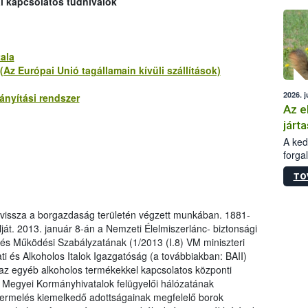
al kapcsolatos tudnivalók
épüle
ala
Az Európai Unió tagállamain kívüli szállítások)
2026. j
nyítási rendszer
Az e
járta
A kedv
forga
Korm.
TO
sérül
felme
veszé
t vissza a borgazdaság területén végzett munkában. 1881-
Ezen 
lját. 2013. január 8-án a Nemzeti Élelmiszerlánc- biztonsági
vonni
 és Működési Szabályzatának (1/2013 (I.8) VM miniszteri
jártas
i és Alkoholos Italok Igazgatóság (a továbbiakban: BAII)
 az egyéb alkoholos termékekkel kapcsolatos központi
 a Megyei Kormányhivatalok felügyelői hálózatának
rtermelés kiemelkedő adottságainak megfelelő borok