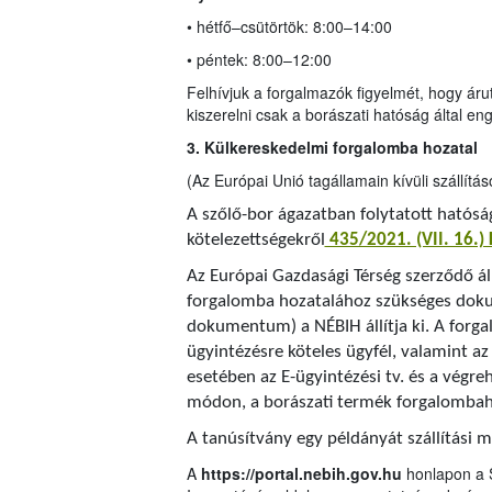
• hétfő–csütörtök: 8:00–14:00
• péntek: 8:00–12:00
Felhívjuk a forgalmazók figyelmét, hogy áruter
kiszerelni csak a borászati hatóság által e
3. Külkereskedelmi forgalomba hozatal
(Az Európai Unió tagállamain kívüli szállítás
A szőlő-bor ágazatban folytatott hatóság
kötelezettségekről
435/2021. (VII. 16.)
Az Európai Gazdasági Térség szerződő ál
forgalomba hozatalához szükséges dok
dokumentum) a NÉBIH állítja ki. A forg
ügyintézésre köteles ügyfél, valamint az
esetében az E-ügyintézési tv. és a végr
módon, a borászati termék forgalombaho
A tanúsítvány egy példányát szállítási 
A
https://portal.nebih.gov.hu
honlapon a 