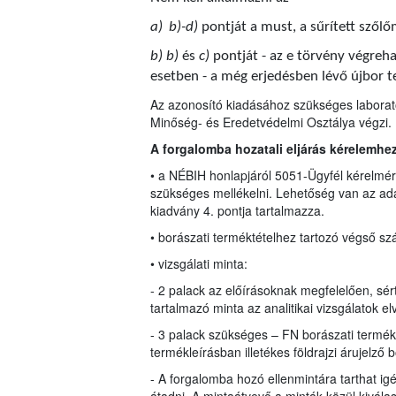
a)
b)-d)
pontját a must, a sűrített szől
b) b)
és
c)
pontját - az e törvény végre
esetben - a még erjedésben lévő újbor t
Az azonosító kiadásához szükséges laborató
Minőség- és Eredetvédelmi Osztálya végzi.
A forgalomba hozatali eljárás kérelemhe
• a NÉBIH honlapjáról 5051-Ügyfél kérelmére
szükséges mellékelni. Lehetőség van az ada
kiadvány 4. pontja tartalmazza.
• borászati terméktételhez tartozó végső sz
• vizsgálati minta:
- 2 palack az előírásoknak megfelelően, sért
tartalmazó minta az analitikai vizsgálatok e
- 3 palack szükséges – FN borászati termé
termékleírásban illetékes földrajzi árujelző 
- A forgalomba hozó ellenmintára tarthat ig