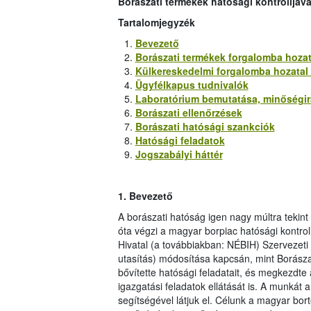
Borászati termékek hatósági kontrolljáv
Tartalomjegyzék
Bevezető
Borászati termékek forgalomba hozat
Külkereskedelmi forgalomba hozatal (
Ügyfélkapus tudnivalók
Laboratórium bemutatása, minőségirá
Borászati ellenőrzések
Borászati hatósági szankciók
Hatósági feladatok
Jogszabályi háttér
1.
Bevezető
A borászati hatóság igen nagy múltra tekin
óta végzi a magyar borpiac hatósági kontrol
Hivatal (a továbbiakban: NÉBIH) Szervezeti
utasítás) módosítása kapcsán, mint Borászat
bővítette hatósági feladatait, és megkezdte
igazgatási feladatok ellátását is. A munkát
segítségével látjuk el. Célunk a magyar bo