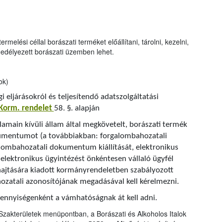
melési céllal borászati terméket előállítani, tárolni, kezelni,
ngedélyezett borászati üzemben lehet.
ok)
i eljárásokról és teljesítendő adatszolgáltatási
 Korm. rendelet
58. §. alapján
lamain kívüli állam által megkövetelt, borászati termék
umentumot (a továbbiakban: forgalombahozatali
alombahozatali dokumentum kiállítását, elektronikus
 elektronikus ügyintézést önkéntesen vállaló ügyfél
ehajtására kiadott kormányrendeletben szabályozott
zatali azonosítójának megadásával kell kérelmezni.
mennyiségenként a vámhatóságnak át kell adni.
Szakterületek menüpontban, a Borászati és Alkoholos Italok