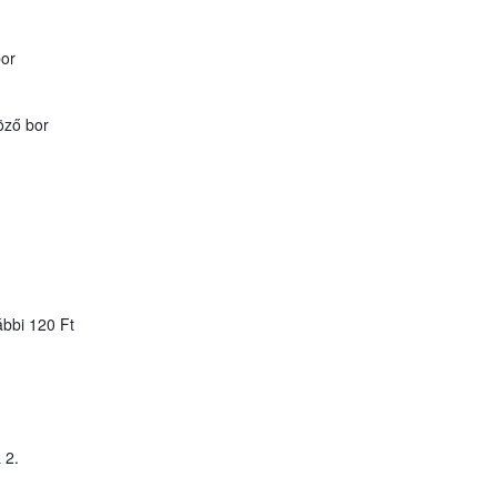
bor
öző bor
ábbi 120 Ft
 2.