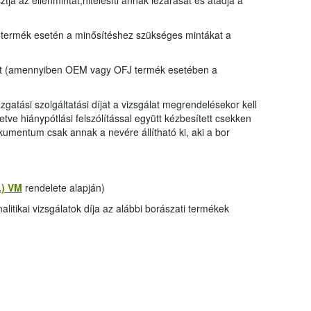
tja az ellenmintát,hitelesíti annak lezárását és átadja a
 termék esetén a minősítéshez szükséges mintákat a
ozat (amennyiben OEM vagy OFJ termék esetében a
gazgatási szolgáltatási díjat a vizsgálat megrendelésekor kell
etve hiánypótlási felszólítással együtt kézbesített csekken
kumentum csak annak a nevére állítható ki, aki a bor
2.) VM
rendelete alapján)
itikai vizsgálatok díja az alábbi borászati termékek