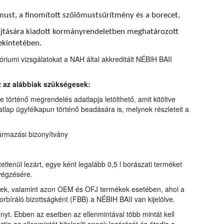
őmust, a finomított szőlőmustsűrítmény és a borecet,
hajtására kiadott kormányrendeletben meghatározott
ekintetében.
riumi vizsgálatokat a NAH által akkreditált NÉBIH BAII
z az alábbiak szükségesek:
 történő megrendelés adatlapja letölthető, amit kitöltve
tlap ügyfélkapun történő beadására is, melynek részleteit a
ármazási bizonyítvány
etlenül lezárt, egye ként legalább 0,5 l borászati terméket
lvégzésére.
kek, valamint azon OEM és OFJ termékek esetében, ahol a
borbíráló bizottságként (FBB) a NÉBIH BAII van kijelölve.
ényt. Ebben az esetben az ellenmintával több mintát kell