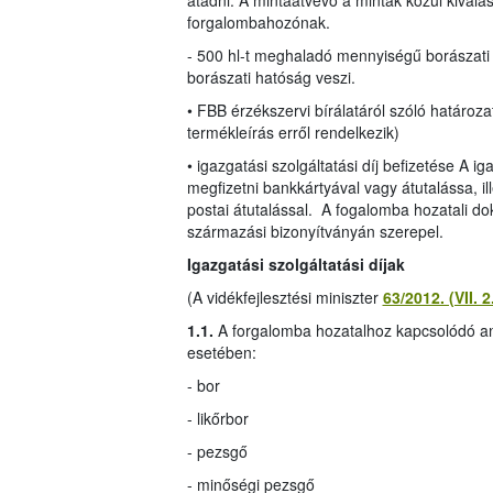
átadni. A mintaátvevő a minták közül kiválasz
forgalombahozónak.
- 500 hl-t meghaladó mennyiségű borászati
borászati hatóság veszi.
• FBB érzékszervi bírálatáról szóló határ
termékleírás erről rendelkezik)
• igazgatási szolgáltatási díj befizetése A i
megfizetni bankkártyával vagy átutalássa, ill
postai átutalással. A fogalomba hozatali do
származási bizonyítványán szerepel.
Igazgatási szolgáltatási díjak
(A vidékfejlesztési miniszter
63/2012. (VII. 
1.1.
A forgalomba hozatalhoz kapcsolódó anal
esetében:
- bor
- likőrbor
- pezsgő
- minőségi pezsgő