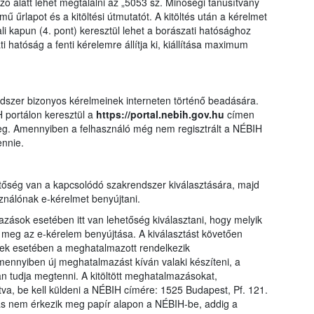
ó alatt lehet megtalálni az „5053 sz. Minőségi tanúsítvány
ű űrlapot és a kitöltési útmutatót. A kitöltés után a kérelmet
i kapun (4. pont) keresztül lehet a borászati hatósághoz
ti hatóság a fenti kérelemre állítja ki, kiállítása maximum
ndszer bizonyos kérelmeinek interneten történő beadására.
 portálon keresztül a
https://portal.nebih.gov.hu
címen
meg. Amennyiben a felhasználó még nem regisztrált a NÉBIH
ennie.
tőség van a kapcsolódó szakrendszer kiválasztására, majd
ználónak e-kérelmet benyújtani.
ások esetében itt van lehetőség kiválasztani, hogy melyik
eg az e-kérelem benyújtása. A kiválasztást követően
ek esetében a meghatalmazott rendelkezik
ennyiben új meghatalmazást kíván valaki készíteni, a
an tudja megtenni. A kitöltött meghatalmazásokat,
látva, be kell küldeni a NÉBIH címére: 1525 Budapest, Pf. 121.
ás nem érkezik meg papír alapon a NÉBIH-be, addig a