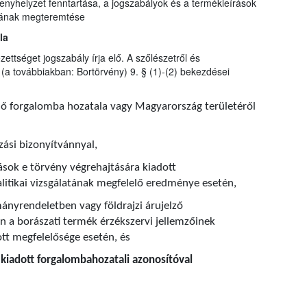
nyhelyzet fenntartása, a jogszabályok és a termékleírások
ljának megteremtése
la
zettséget jogszabály írja elő. A szőlészetről és
(a továbbiakban: Bortörvény) 9. § (1)-(2) bekezdései
nő forgalomba hozatala vagy Magyarország területéről
zási bizonyítvánnyal,
ások e törvény végrehajtására kiadott
itikai vizsgálatának megfelelő eredménye esetén,
ányrendeletben vagy földrajzi árujelző
 a borászati termék érzékszervi jellemzőinek
ott megfelelősége esetén, és
t kiadott forgalombahozatali azonosítóval