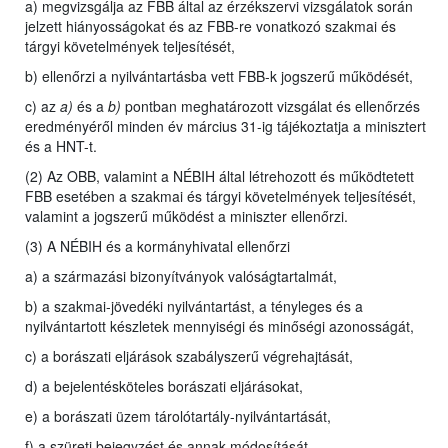
a) megvizsgálja az FBB által az érzékszervi vizsgálatok során
jelzett hiányosságokat és az FBB-re vonatkozó szakmai és
tárgyi követelmények teljesítését,
b) ellenőrzi a nyilvántartásba vett FBB-k jogszerű működését,
c) az
a)
és a
b)
pontban meghatározott vizsgálat és ellenőrzés
eredményéről minden év március 31-ig tájékoztatja a minisztert
és a HNT-t.
(2) Az OBB, valamint a NÉBIH által létrehozott és működtetett
FBB esetében a szakmai és tárgyi követelmények teljesítését,
valamint a jogszerű működést a miniszter ellenőrzi.
(3) A NÉBIH és a kormányhivatal ellenőrzi
a) a származási bizonyítványok valóságtartalmát,
b) a szakmai-jövedéki nyilvántartást, a tényleges és a
nyilvántartott készletek mennyiségi és minőségi azonosságát,
c) a borászati eljárások szabályszerű végrehajtását,
d) a bejelentésköteles borászati eljárásokat,
e) a borászati üzem tárolótartály-nyilvántartását,
f) a szüreti bejegyzést és annak módosítását,