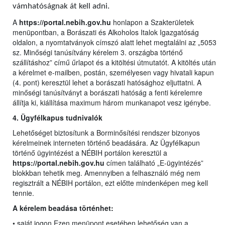
vámhatóságnak át kell adni.
A
https://portal.nebih.gov.hu
honlapon a Szakterületek
menüpontban, a Borászati és Alkoholos Italok Igazgatóság
oldalon, a nyomtatványok címszó alatt lehet megtalálni az „5053
sz. Minőségi tanúsítvány kérelem 3. országba történő
szállításhoz” című űrlapot és a kitöltési útmutatót. A kitöltés után
a kérelmet e-mailben, postán, személyesen vagy hivatali kapun
(4. pont) keresztül lehet a borászati hatósághoz eljuttatni. A
minőségi tanúsítványt a borászati hatóság a fenti kérelemre
állítja ki, kiállítása maximum három munkanapot vesz igénybe.
4. Ügyfélkapus tudnivalók
Lehetőséget biztosítunk a Borminősítési rendszer bizonyos
kérelmeinek interneten történő beadására. Az Ügyfélkapun
történő ügyintézést a NÉBIH portálon keresztül a
https://portal.nebih.gov.hu
címen található „E-ügyintézés”
blokkban tehetik meg. Amennyiben a felhasználó még nem
regisztrált a NÉBIH portálon, ezt előtte mindenképen meg kell
tennie.
A kérelem beadása történhet:
• saját jogon Ezen menüpont esetében lehetőség van a