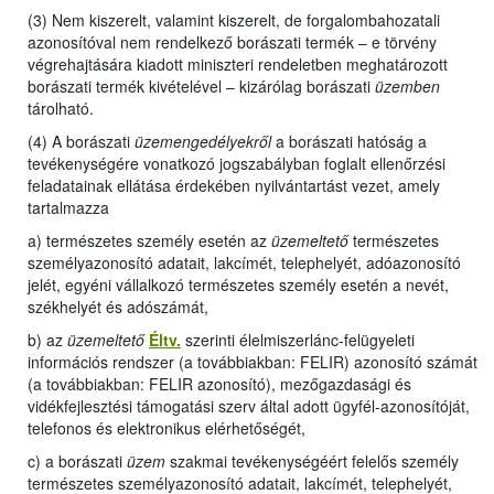
(3) Nem kiszerelt, valamint kiszerelt, de forgalombahozatali
azonosítóval nem rendelkező borászati termék – e törvény
végrehajtására kiadott miniszteri rendeletben meghatározott
borászati termék kivételével – kizárólag borászati
üzemben
tárolható.
(4) A borászati
üzemengedélyekről
a borászati hatóság a
tevékenységére vonatkozó jogszabályban foglalt ellenőrzési
feladatainak ellátása érdekében nyilvántartást vezet, amely
tartalmazza
a) természetes személy esetén az
üzemeltető
természetes
személyazonosító adatait, lakcímét, telephelyét, adóazonosító
jelét, egyéni vállalkozó természetes személy esetén a nevét,
székhelyét és adószámát,
b) az
üzemeltető
Éltv.
szerinti élelmiszerlánc-felügyeleti
információs rendszer (a továbbiakban: FELIR) azonosító számát
(a továbbiakban: FELIR azonosító), mezőgazdasági és
vidékfejlesztési támogatási szerv által adott ügyfél-azonosítóját,
telefonos és elektronikus elérhetőségét,
c) a borászati
üzem
szakmai tevékenységéért felelős személy
természetes személyazonosító adatait, lakcímét, telephelyét,