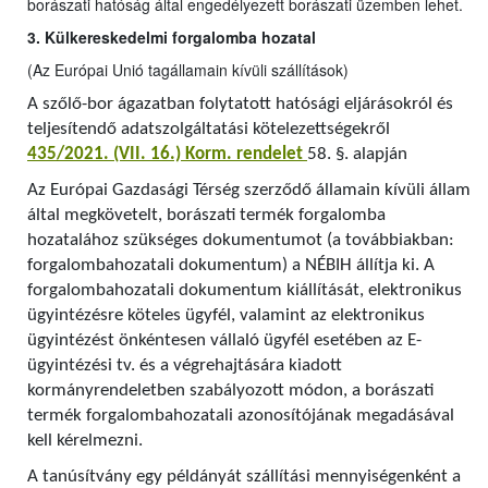
borászati hatóság által engedélyezett borászati üzemben lehet.
3. Külkereskedelmi forgalomba hozatal
(Az Európai Unió tagállamain kívüli szállítások)
A szőlő-bor ágazatban folytatott hatósági eljárásokról és
teljesítendő adatszolgáltatási kötelezettségekről
435/2021. (VII. 16.) Korm. rendelet
58. §. alapján
Az Európai Gazdasági Térség szerződő államain kívüli állam
által megkövetelt, borászati termék forgalomba
hozatalához szükséges dokumentumot (a továbbiakban:
forgalombahozatali dokumentum) a NÉBIH állítja ki. A
forgalombahozatali dokumentum kiállítását, elektronikus
ügyintézésre köteles ügyfél, valamint az elektronikus
ügyintézést önkéntesen vállaló ügyfél esetében az E-
ügyintézési tv. és a végrehajtására kiadott
kormányrendeletben szabályozott módon, a borászati
termék forgalombahozatali azonosítójának megadásával
kell kérelmezni.
A tanúsítvány egy példányát szállítási mennyiségenként a