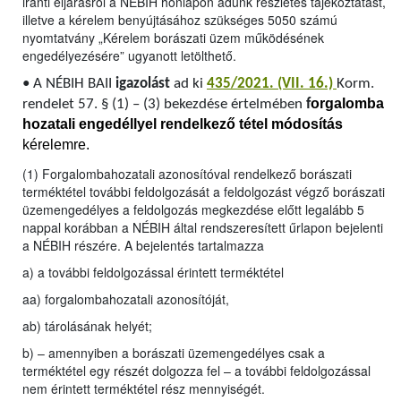
iránti eljárásról a NÉBIH honlapon adunk részletes tájékoztatást,
illetve a kérelem benyújtásához szükséges 5050 számú
nyomtatvány „Kérelem borászati üzem működésének
engedélyezésére” ugyanott letölthető.
•
A NÉBIH BAII
igazolást
ad ki
435/2021. (VII. 16.)
Korm.
orgalomba
rendelet 57. § (1) – (3) bekezdése értelmében
f
hozatali engedéllyel rendelkező tétel módosítás
kérelemre.
(1) Forgalombahozatali azonosítóval rendelkező borászati
terméktétel további feldolgozását a feldolgozást végző borászati
üzemengedélyes a feldolgozás megkezdése előtt legalább 5
nappal korábban a NÉBIH által rendszeresített űrlapon bejelenti
a NÉBIH részére. A bejelentés tartalmazza
a) a további feldolgozással érintett terméktétel
aa) forgalombahozatali azonosítóját,
ab) tárolásának helyét;
b) – amennyiben a borászati üzemengedélyes csak a
terméktétel egy részét dolgozza fel – a további feldolgozással
nem érintett terméktétel rész mennyiségét.