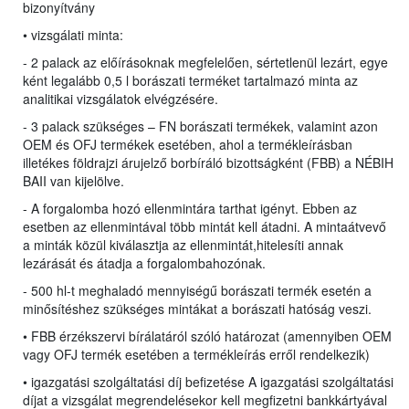
bizonyítvány
• vizsgálati minta:
- 2 palack az előírásoknak megfelelően, sértetlenül lezárt, egye
ként legalább 0,5 l borászati terméket tartalmazó minta az
analitikai vizsgálatok elvégzésére.
- 3 palack szükséges – FN borászati termékek, valamint azon
OEM és OFJ termékek esetében, ahol a termékleírásban
illetékes földrajzi árujelző borbíráló bizottságként (FBB) a NÉBIH
BAII van kijelölve.
- A forgalomba hozó ellenmintára tarthat igényt. Ebben az
esetben az ellenmintával több mintát kell átadni. A mintaátvevő
a minták közül kiválasztja az ellenmintát,hitelesíti annak
lezárását és átadja a forgalombahozónak.
- 500 hl-t meghaladó mennyiségű borászati termék esetén a
minősítéshez szükséges mintákat a borászati hatóság veszi.
• FBB érzékszervi bírálatáról szóló határozat (amennyiben OEM
vagy OFJ termék esetében a termékleírás erről rendelkezik)
• igazgatási szolgáltatási díj befizetése A igazgatási szolgáltatási
díjat a vizsgálat megrendelésekor kell megfizetni bankkártyával