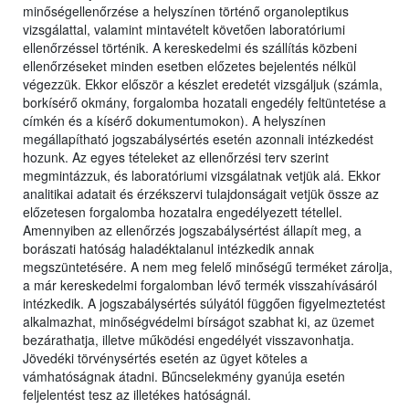
minőségellenőrzése a helyszínen történő organoleptikus
vizsgálattal, valamint mintavételt követően laboratóriumi
ellenőrzéssel történik. A kereskedelmi és szállítás közbeni
ellenőrzéseket minden esetben előzetes bejelentés nélkül
végezzük. Ekkor először a készlet eredetét vizsgáljuk (számla,
borkísérő okmány, forgalomba hozatali engedély feltüntetése a
címkén és a kísérő dokumentumokon). A helyszínen
megállapítható jogszabálysértés esetén azonnali intézkedést
hozunk. Az egyes tételeket az ellenőrzési terv szerint
megmintázzuk, és laboratóriumi vizsgálatnak vetjük alá. Ekkor
analitikai adatait és érzékszervi tulajdonságait vetjük össze az
előzetesen forgalomba hozatalra engedélyezett tétellel.
Amennyiben az ellenőrzés jogszabálysértést állapít meg, a
borászati hatóság haladéktalanul intézkedik annak
megszüntetésére. A nem meg felelő minőségű terméket zárolja,
a már kereskedelmi forgalomban lévő termék visszahívásáról
intézkedik. A jogszabálysértés súlyától függően figyelmeztetést
alkalmazhat, minőségvédelmi bírságot szabhat ki, az üzemet
bezárathatja, illetve működési engedélyét visszavonhatja.
Jövedéki törvénysértés esetén az ügyet köteles a
vámhatóságnak átadni. Bűncselekmény gyanúja esetén
feljelentést tesz az illetékes hatóságnál.