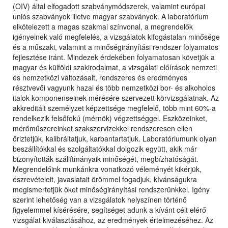
(OIV) által elfogadott szabványmódszerek, valamint európai
uniós szabványok illetve magyar szabványok. A laboratórium
elkötelezett a magas szakmai színvonal, a megrendelők
igényeinek való megfelelés, a vizsgálatok kifogástalan minősége
és a műszaki, valamint a minőségirányítási rendszer folyamatos
fejlesztése iránt. Mindezek érdekében folyamatosan követjük a
magyar és külföldi szakirodalmat, a vizsgálati előírások nemzeti
és nemzetközi változásait, rendszeres és eredményes
résztvevői vagyunk hazai és több nemzetközi bor- és alkoholos
italok komponenseinek mérésére szervezett körvizsgálatnak. Az
akkreditált személyzet képzettsége megfelelő, több mint 60%-a
rendelkezik felsőfokú (mérnök) végzettséggel. Eszközeinket,
mérőműszereinket szakszervizekkel rendszeresen ellen
őriztetjük, kalibráltatjuk, karbantartatjuk. Laboratóriumunk olyan
beszállítókkal és szolgáltatókkal dolgozik együtt, akik már
bizonyították szállítmányaik minőségét, megbízhatóságát.
Megrendelőink munkánkra vonatkozó véleményét kikérjük,
észrevételeit, javaslatait örömmel fogadjuk, kívánságukra
megismertetjük őket minőségirányítási rendszerünkkel. Igény
szerint lehetőség van a vizsgálatok helyszínen történő
figyelemmel kísérésére, segítséget adunk a kívánt célt elérő
vizsgálat kiválasztásához, az eredmények értelmezéséhez. Az