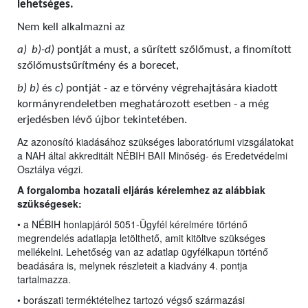
lehetséges.
Nem kell alkalmazni az
a)
b)-d)
pontját a must, a sűrített szőlőmust, a finomított
szőlőmustsűrítmény és a borecet,
b) b)
és
c)
pontját - az e törvény végrehajtására kiadott
kormányrendeletben meghatározott esetben - a még
erjedésben lévő újbor tekintetében.
Az azonosító kiadásához szükséges laboratóriumi vizsgálatokat
a NAH által akkreditált NÉBIH BAII Minőség- és Eredetvédelmi
Osztálya végzi.
A forgalomba hozatali eljárás kérelemhez az alábbiak
szükségesek:
• a NÉBIH honlapjáról 5051-Ügyfél kérelmére történő
megrendelés adatlapja letölthető, amit kitöltve szükséges
mellékelni. Lehetőség van az adatlap ügyfélkapun történő
beadására is, melynek részleteit a kiadvány 4. pontja
tartalmazza.
• borászati terméktételhez tartozó végső származási