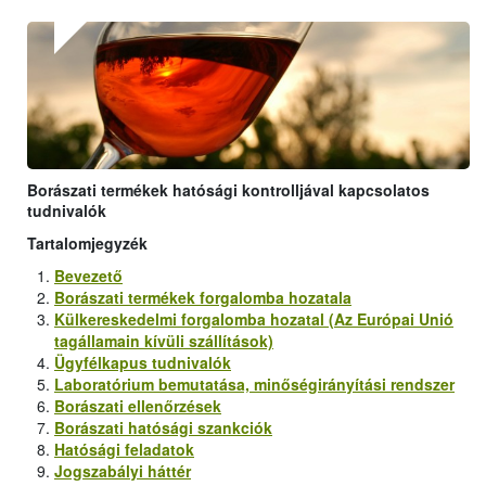
Borászati termékek hatósági kontrolljával kapcsolatos
tudnivalók
Tartalomjegyzék
Bevezető
Borászati termékek forgalomba hozatala
Külkereskedelmi forgalomba hozatal (Az Európai Unió
tagállamain kívüli szállítások)
Ügyfélkapus tudnivalók
Laboratórium bemutatása, minőségirányítási rendszer
Borászati ellenőrzések
Borászati hatósági szankciók
Hatósági feladatok
Jogszabályi háttér