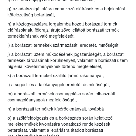
g) az adatszolgáltatásra vonatkozó előírások és a bejelentési
kötelezettség betartását,
h) a közfogyasztásra forgalomba hozott borászati termék
előírásoknak, földrajzi árujelzővel ellátott borászati termék
termékleírásnak való megfelelését,
i) a borászati termékek származását, eredetét, minőségét,
j) a borászati üzem működésének jogszerűségét, a borászati
termékek tárolásának körülményeit, valamint a borászati üzem
higiéniai követelményeknek történő megfelelését,
k) a borászati terméket szállító jármű rakományát,
l) a segéd- és adalékanyagok eredetét és minőségét,
m) a borászati termékek csomagolása során felhasznált
csomagolóanyagok megfelelőségét,
n) a borászati termékek kísérőokmányait, továbbá
o) a szőlőfeldolgozás és a borkészítés során keletkező
melléktermékek kivonására vonatkozó rendelkezések
betartását, valamint a lepárlásra átadott borászati