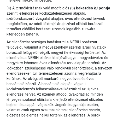
melléktermékek minőségét.
(4) A termékleírásnak való megfelelés
(3) bekezdés
h)
pontja
szerinti ellenőrzése kockázatelemzésen alapuló,
szúrópróbaszerű vizsgálat alapján, éves ellenőrzési tervnek
megfelelően, az adott földrajzi árujelzővel ellátott borászati
terméket előállító borászati üzemek legalább 10%-ára
kiterjedően történik.
Az ellenőrzést
országos hatáskörrel a NÉBIH borászati
felügyelői,
valamint
a megyeszékhely szerinti járási hivatalok
borászati felügyelői végzik megyei illetékességi területtel. Az
ellenőrzés a NÉBIH elnöke által jóváhagyott negyedévekre és
megyékre lebontott éves ellenőrzési terv alapján történik. Az
időközben szükségessé váló rendkívüli ellenőrzések, a tervezett
ellenőrzéseken túl, természetesen azonnal végrehajtásra
kerülnek. Az elvégzett munkáról negyedéves és éves
beszámoló készül. A beszámoló alapján végzett
kockázatelemzés felhasználásával készítik el az új éves
ellenőrzési tervet. Az üzemek átfogó, gyakorlatilag minden
lényeges szakmai előírásra kiterjedő ellenőrzését előzetes
bejelentés alapján végezzük. Jogsértés gyanúja esetén,
valamint csak egyes szakmai elemek ellenőrzése esetén,
előzetes bejelentés nélkül történik az ellenőrzés. A borok