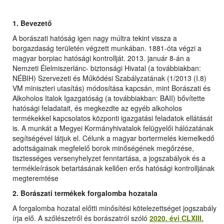
1.
Bevezető
A borászati hatóság igen nagy múltra tekint vissza a
borgazdaság területén végzett munkában. 1881-óta végzi a
magyar borpiac hatósági kontrollját. 2013. január 8-án a
Nemzeti Élelmiszerlánc- biztonsági Hivatal (a továbbiakban:
NÉBIH) Szervezeti és Működési Szabályzatának (1/2013 (I.8)
VM miniszteri utasítás) módosítása kapcsán, mint Borászati és
Alkoholos Italok Igazgatóság (a továbbiakban: BAII) bővítette
hatósági feladatait, és megkezdte az egyéb alkoholos
termékekkel kapcsolatos központi igazgatási feladatok ellátását
is. A munkát a Megyei Kormányhivatalok felügyelői hálózatának
segítségével látjuk el. Célunk a magyar bortermelés kiemelkedő
adottságainak megfelelő borok minőségének megőrzése,
tisztességes versenyhelyzet fenntartása, a jogszabályok és a
termékleírások betartásának kellően erős hatósági kontrolljának
megteremtése
2. Borászati termékek forgalomba hozatala
A forgalomba hozatal előtti minősítési kötelezettséget jogszabály
írja elő. A szőlészetről és borászatról szóló
2020. évi CLXIII.