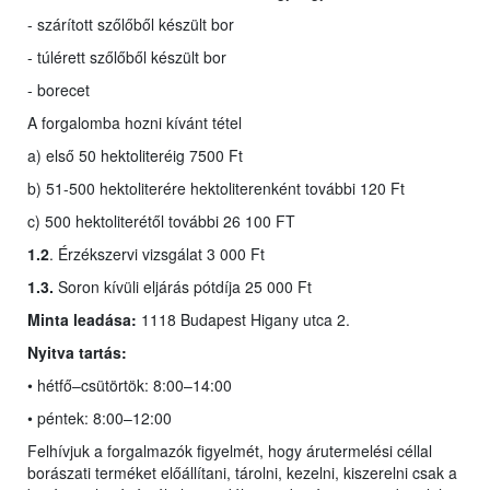
- szárított szőlőből készült bor
- túlérett szőlőből készült bor
- borecet
A forgalomba hozni kívánt tétel
a) első 50 hektoliteréig 7500 Ft
b) 51-500 hektoliterére hektoliterenként további 120 Ft
c) 500 hektoliterétől további 26 100 FT
1.2
. Érzékszervi vizsgálat 3 000 Ft
1.3.
Soron kívüli eljárás pótdíja 25 000 Ft
Minta leadása:
1118 Budapest Higany utca 2.
Nyitva tartás:
• hétfő–csütörtök: 8:00–14:00
• péntek: 8:00–12:00
Felhívjuk a forgalmazók figyelmét, hogy árutermelési céllal
borászati terméket előállítani, tárolni, kezelni, kiszerelni csak a