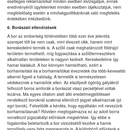
esetleges reklamációkat minden esetben kivizsgáljuk, ennek
eredményéről ügyfeleinket minden esetben tájékoztatjuk, nem
megfelelőség esetén a minőségpolitikánknak való megfelelés
érdekében intézkedünk.
6. Borászati ellenőrzések
A bor az emberiség történetében több ezer éve jelentős
szerepet tölt be nem csak, mint élvezeti cikk, hanem mint
kereskedelmi termék is. A szőlő csak meghatározott földrajzi
területen termelhető, míg fogyasztása a szőlőtermesztésre
alkalmatlan területeken is nagyon kedvelt. Kereskedelme így
hamar kialakult. A bor könnyen hamisítható, ezért a
borhamisítást és a borhamisítókat évezredek óta több-kevesebb
sikerrel figyeli a hatóság. A termelők is természetesen
védekeznek a hamisítók ellen. Az elsüllyedt ógörög gályákról
felhozott boros amforák a borászat viasz pecsétjével voltak
lezárva. Ma egyes oltalom alatt álló eredetmegjelöléssel
rendelkező boroknál szakmai ellenőrző jegyet alkalmaznak (pl.
egri borok). Felvetődik a kérdés, hogy egyáltalán mit nevezünk
borhamisításnak? Röviden megfogalmazva ez az adott borra
vonatkozó jogszabályi előírások megsértése. Így ebbe a
fogalomba beletartozik a bor vizezésétől kezdve a hamis
termőhely vagy fajta megnevezés is. A különböző előírások a