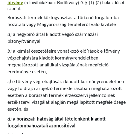
törvény
(a továbbiakban: Bortörvény) 9. § (1)-(2) bekezdései
szerint:
Borászati termék közfogyasztásra történő forgalomba
hozatala vagy Magyarország területéről való kivitele
a)
a hegybíró által kiadott végső származási
bizonyítvánnyal,
b)
a kémiai összetételre vonatkozó előírások e törvény
végrehajtására kiadott kormányrendeletben
meghatározott analitikai vizsgálatának megfelelő
eredménye esetén,
c)
e törvény végrehajtására kiadott kormányrendeletben
vagy földrajzi árujelző termékleírásában meghatározott
esetben a borászati termék érzékszervi jellemzőinek
érzékszervi vizsgálat alapján megállapított megfelelősége
esetén, és
d)
a borászati hatóság által tételenként kiadott
forgalombahozatali azonosítóval