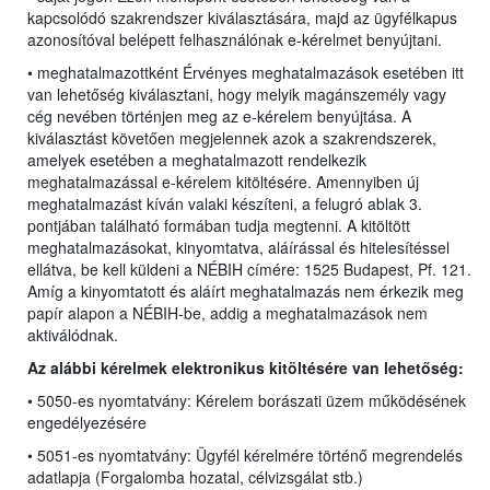
kapcsolódó szakrendszer kiválasztására, majd az ügyfélkapus
azonosítóval belépett felhasználónak e-kérelmet benyújtani.
• meghatalmazottként Érvényes meghatalmazások esetében itt
van lehetőség kiválasztani, hogy melyik magánszemély vagy
cég nevében történjen meg az e-kérelem benyújtása. A
kiválasztást követően megjelennek azok a szakrendszerek,
amelyek esetében a meghatalmazott rendelkezik
meghatalmazással e-kérelem kitöltésére. Amennyiben új
meghatalmazást kíván valaki készíteni, a felugró ablak 3.
pontjában található formában tudja megtenni. A kitöltött
meghatalmazásokat, kinyomtatva, aláírással és hitelesítéssel
ellátva, be kell küldeni a NÉBIH címére: 1525 Budapest, Pf. 121.
Amíg a kinyomtatott és aláírt meghatalmazás nem érkezik meg
papír alapon a NÉBIH-be, addig a meghatalmazások nem
aktiválódnak.
Az alábbi kérelmek elektronikus kitöltésére van lehetőség:
• 5050-es nyomtatvány: Kérelem borászati üzem működésének
engedélyezésére
• 5051-es nyomtatvány: Ügyfél kérelmére történő megrendelés
adatlapja (Forgalomba hozatal, célvizsgálat stb.)