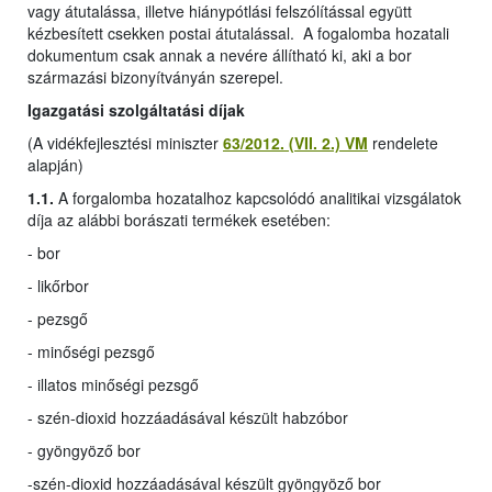
vagy átutalássa, illetve hiánypótlási felszólítással együtt
kézbesített csekken postai átutalással. A fogalomba hozatali
dokumentum csak annak a nevére állítható ki, aki a bor
származási bizonyítványán szerepel.
Igazgatási szolgáltatási díjak
(A vidékfejlesztési miniszter
63/2012. (VII. 2.) VM
rendelete
alapján)
1.1.
A forgalomba hozatalhoz kapcsolódó analitikai vizsgálatok
díja az alábbi borászati termékek esetében:
- bor
- likőrbor
- pezsgő
- minőségi pezsgő
- illatos minőségi pezsgő
- szén-dioxid hozzáadásával készült habzóbor
- gyöngyöző bor
-
szén-dioxid hozzáadásával készült gyöngyöző bor