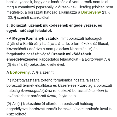
bebizonyosodik, hogy az ellenőrzés alá vont termék nem felel
meg a vonatkozó jogszabályi előírásoknak, illetőleg jelölése nem
megfelelő, a borászati hatóság alkalmazza a
Bortörvény
21. §
-22. § szerinti szankciókat.
8. Borászati üzemek működésének engedélyezése, és
egyéb hatósági feladatok
•
A
Megyei Kormányhivatalok
, mint borászati hatóságok
látják el a Bortörvény hatálya alá tartozó termékek előállítását,
kiszerelését (ideértve a nem palackos kiszerelést is) és
forgalomba hozását végző
üzemek működésének
engedélyezésével
kapcsolatos feladatokat -
a Bortörvény 7. §
(2) és (4), (5) bekezdés kivételével
.
A
Bortörvény
. 7. §-a szerint
(1) Közfogyasztásra történő forgalomba hozatalra szánt
borászati termék előállítása és kiszerelése kizárólag a borászati
hatóság
üzemengedélyével
rendelkező borászati
üzemben
(a
továbbiakban: borászati
üzem)
folytatható.
(2) Az
(1) bekezdéstől
eltérően a borászati hatóság
engedélyével borászati termék borászati
üzem
területén kívül is
kiszerelhető.