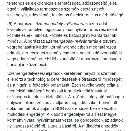
telefonos és elektronikus elérhetőségét, adóazonosító jelét,
egyéni vállalkozó természetes személy esetén nevét,
székhelyét, adószámát, telefonos és elektronikus elérhetőségét.
(5) A borászati
üzemengedély-nyilvántartás
azon adat
kivételével, amelyet jogszabály más nyilvántartás részeként
közhitelesnek minősít, közhiteles hatósági nyilvántartásnak
minősül. A borászati
üzemengedély-nyilvántartás
e törvény
végrehajtására kiadott kormányrendeletben meghatározott
adatait, természetes személy esetén a nevét, adóazonosítóját
vagy adószámát és FELIR azonosítóját a borászati hatóság a
honlapján közzéteszi.
Üzemengedélyezési eljárások keretében helyszíni szemlén
ellenőrzi a technológiai berendezések előírásszerű minőségét
és a higiéniai feltételek betartását. Ezen tevékenység célja a
megfelelő minőségű borászati termékek előállításánál
szükséges feltételek biztosítása. A eljárást lefolytató hatóság a
helyszíni ellenőrzés és az eljárás megindításakor benyújtott
dokumentumok alapján a BOR szakrendszerben elkészíti a
működési engedélyt. A kiadott engedélyekről a Pest Megyei
kormányhivatal nyilvántartást vezet, és gondoskodik az adatok
nyilvánossá tételéről, aktualizálásáról. A működési engedély