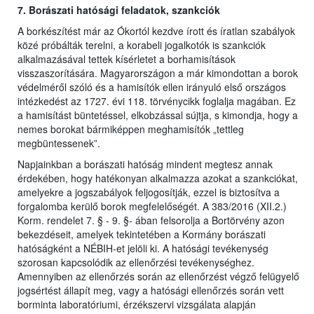
7. Borászati hatósági feladatok, szankciók
A borkészítést már az Ókortól kezdve írott és íratlan szabályok
közé próbálták terelni, a korabeli jogalkotók is szankciók
alkalmazásával tettek kísérletet a borhamisítások
visszaszorítására. Magyarországon a már kimondottan a borok
védelméről szóló és a hamisítók ellen irányuló első országos
intézkedést az 1727. évi 118. törvénycikk foglalja magában. Ez
a hamisítást büntetéssel, elkobzással sújtja, s kimondja, hogy a
nemes borokat bármiképpen meghamisítók „tettleg
megbüntessenek”.
Napjainkban a borászati hatóság mindent megtesz annak
érdekében, hogy hatékonyan alkalmazza azokat a szankciókat,
amelyekre a jogszabályok feljogosítják, ezzel is biztosítva a
forgalomba kerülő borok megfelelőségét. A 383/2016 (XII.2.)
Korm. rendelet 7. § - 9. §- ában felsorolja a Bortörvény azon
bekezdéseit, amelyek tekintetében a Kormány borászati
hatóságként a NÉBIH-et jelöli ki. A hatósági tevékenység
szorosan kapcsolódik az ellenőrzési tevékenységhez.
Amennyiben az ellenőrzés során az ellenőrzést végző felügyelő
jogsértést állapít meg, vagy a hatósági ellenőrzés során vett
borminta laboratóriumi, érzékszervi vizsgálata alapján