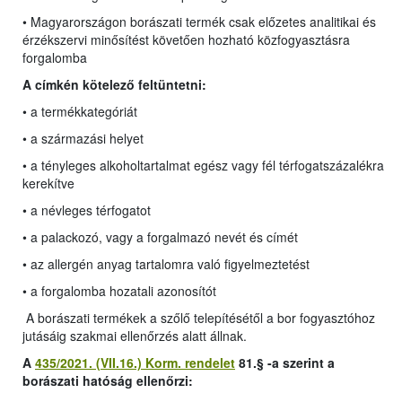
• Magyarországon borászati termék csak előzetes analitikai és
érzékszervi minősítést követően hozható közfogyasztásra
forgalomba
A címkén kötelező feltüntetni:
• a termékkategóriát
• a származási helyet
• a tényleges alkoholtartalmat egész vagy fél térfogatszázalékra
kerekítve
• a névleges térfogatot
• a palackozó, vagy a forgalmazó nevét és címét
• az allergén anyag tartalomra való figyelmeztetést
• a forgalomba hozatali azonosítót
A borászati termékek a szőlő telepítésétől a bor fogyasztóhoz
jutásáig szakmai ellenőrzés alatt állnak.
A
435/2021. (VII.16.) Korm. rendelet
81.§ -a szerint a
borászati hatóság ellenőrzi: