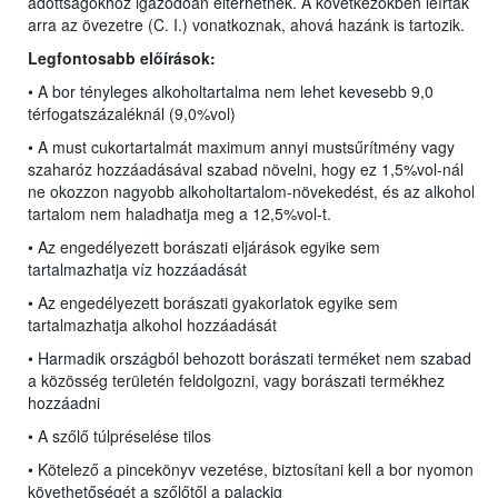
adottságokhoz igazodóan eltérhetnek. A következőkben leírtak
arra az övezetre (C. I.) vonatkoznak, ahová hazánk is tartozik.
Legfontosabb előírások:
• A bor tényleges alkoholtartalma nem lehet kevesebb 9,0
térfogatszázaléknál (9,0%vol)
• A must cukortartalmát maximum annyi mustsűrítmény vagy
szaharóz hozzáadásával szabad növelni, hogy ez 1,5%vol-nál
ne okozzon nagyobb alkoholtartalom-növekedést, és az alkohol
tartalom nem haladhatja meg a 12,5%vol-t.
• Az engedélyezett borászati eljárások egyike sem
tartalmazhatja víz hozzáadását
• Az engedélyezett borászati gyakorlatok egyike sem
tartalmazhatja alkohol hozzáadását
• Harmadik országból behozott borászati terméket nem szabad
a közösség területén feldolgozni, vagy borászati termékhez
hozzáadni
• A szőlő túlpréselése tilos
• Kötelező a pincekönyv vezetése, biztosítani kell a bor nyomon
követhetőségét a szőlőtől a palackig