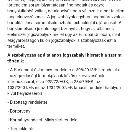
történelem során folyamatosan finomodtak és egyre
bonyolultabbá váltak, de alapelvük nem változott: a bor feleljen
meg elnevezésének. A jogszabályok egyben meghatározzák a
bor előállítása során alkalmazható technológiai eljárásokat. A
bor kiemelkedő jelentőségét bizonyítja, hogy az általános
élelmiszer jogszabályok mellet úgy az Európai Unióban, mint
Magyarországon külön jogszabályok is szabályozzák ezt a
terméket.
A szabályozás az általános jogszabályi hierarchia szerint
történik:
• A Parlament ésTanács rendelete (1308/2013/EU rendelet
a
mezőgazdasági termékpiacok közös szervezésének
létrehozásáról, és a 922/72/EGK, a 234/79/EK, az
1037/2001/EK és az 1234/2007/EK tanácsi rendelet hatályon
kívül helyezéséről)
• Bizottság rendeletei
• Bortörvény
• Kormányrendelet, Miniszteri rendelet
• Termékleírás