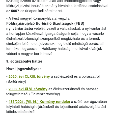
szükség szerint az oltalom alatt álló eredetmegjelölést vagy
földrajzi jelzést tanúsító okmány hivatalos fordítása csatolásával
az
5057
-es ürlapon kell kérelmezni.
•
A Pest megyei Kormányhivatal végzi a
Földrajziárujelző Borbíráló Bizottságok (FBB)
nyilvántartásba
vételét, vezeti a változásokat, a nyilvántartást
a honlapján közzéteszi. Igazgatóságunk célja, hogy a vásárló
élelmiszerbiztonsági szempontból megbízható és a termék
címkéjén feltüntetett jelzésnek megfelelő minőségű borászati
terméket fogyasszon. Hatékony hatósági munkával kívánjuk
védeni a magyar bor hírnevét.
9. Jogszabályi háttér
Hazai jogszabályok:
•
2020. évi CLXIII. törvény
a szőlészetről és a borászatról
(Bortörvény)
•
2008. évi XLVI. törvény
az élelmiszerláncról és hatósági
felügyeletésől (Élelmiszertörvény)
•
435/2021. (VII.16.) Kormány rendelet
a szőlő-bor ágazatban
folytatott hatósági eljárásokról és teljesítendő adatszolgáltatási
kötelezettségekről