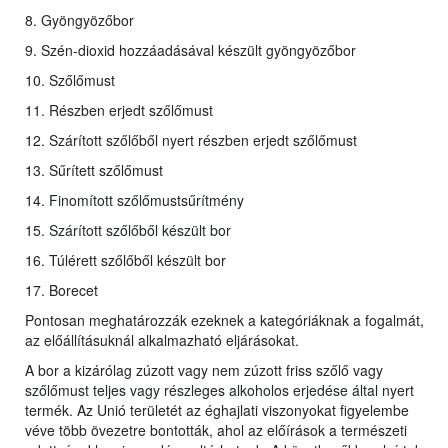
8. Gyöngyözőbor
9. Szén-dioxid hozzáadásával készült gyöngyözőbor
10. Szőlőmust
11. Részben erjedt szőlőmust
12. Szárított szőlőből nyert részben erjedt szőlőmust
13. Sűrített szőlőmust
14. Finomított szőlőmustsűrítmény
15. Szárított szőlőből készült bor
16. Túlérett szőlőből készült bor
17. Borecet
Pontosan meghatározzák ezeknek a kategóriáknak a fogalmát,
az előállításuknál alkalmazható eljárásokat.
A bor a kizárólag zúzott vagy nem zúzott friss szőlő vagy
szőlőmust teljes vagy részleges alkoholos erjedése által nyert
termék. Az Unió területét az éghajlati viszonyokat figyelembe
véve több övezetre bontották, ahol az előírások a természeti