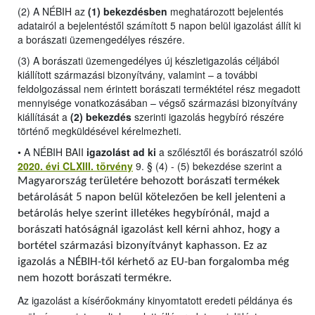
(2) A NÉBIH az
(1) bekezdésben
meghatározott bejelentés
adatairól a bejelentéstől számított 5 napon belül igazolást állít ki
a borászati üzemengedélyes részére.
(3) A borászati üzemengedélyes új készletigazolás céljából
kiállított származási bizonyítvány, valamint – a további
feldolgozással nem érintett borászati terméktétel rész megadott
mennyisége vonatkozásában – végső származási bizonyítvány
kiállítását a
(2) bekezdés
szerinti igazolás hegybíró részére
történő megküldésével kérelmezheti.
•
A NÉBIH BAII
igazolást ad ki
a szőlésztől és borászatról szóló
2020. évi CLXIII. törvény
9. § (4) - (5) bekezdése szerint a
Magyarország területére behozott borászati termékek
betárolását 5 napon belül kötelezően be kell jelenteni a
betárolás helye szerint illetékes hegybírónál, majd a
borászati hatóságnál igazolást kell kérni ahhoz, hogy a
bortétel származási bizonyítványt kaphasson. Ez az
igazolás a NÉBIH-től kérhető az EU-ban forgalomba még
nem hozott borászati termékre.
Az igazolást a kísérőokmány kinyomtatott eredeti példánya és