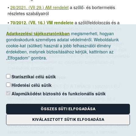
•
26/2021. (VII 29.) AM rendelet
a szőlő- és bortermelés
részletes szabályairól
•
70/2012. (VII. 16.) VM rendelete
a szőlőfeldolgozás és a
borkészítés során keletkező melléktermékek kivonásáról és
Adatkezelési tájékoztatónkban
megismerheti, hogyan
támogatással történő lepárlásáról
gondoskodunk személyes adatai védelméről. Weboldalunk
•
63/2012. (VII.2) VM rendelete
a NÉBIH, valamint a megyei
cookie-kat (sütiket) használ a jobb felhasználói élmény
kormányhivatalok mezőgazdasági szakigazgatási szervei előtt
érdekében, melynek biztosításához kérjük, kattintson az
kezdeményezett eljárásokban fizetendő igazgatási szolgáltatási
„Elfogadom” gombra.
díjak mértékéről, valamint az igazgatási szolgáltatási díj
fizetésének szabályairól
Statisztikai célú sütik
Európai Uniós jogszabályok:
Hirdetési célú sütik
•
AZ EURÓPAI PARLAMENT ÉS A TANÁCS 1308/2013/EU
RENDELETE(2013. december 17.)
mezőgazdasági
Alapműködést biztosító és funkcionális sütik
termékpiacok közös szervezésének létrehozásáról, és a
922/72/EGK, a 234/79/EK, az 1037/2001/EK és az
ÖSSZES SÜTI ELFOGADÁSA
1234/2007/EK tanácsi rendelet hatályon kívül helyezéséről
• A BIZOTTSÁG 2008. június 27.-én hozott 555/2008/EK
KIVÁLASZTOTT SÜTIK ELFOGADÁSA
RENDELETE a borpiac közös szervezéséről szóló 479/2008/EK
tanácsi rendeletnek a támogatási programok, a harmadik