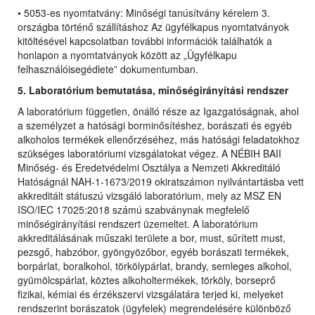
• 5053-es nyomtatvány: Minőségi tanúsítvány kérelem 3.
országba történő szállításhoz Az ügyfélkapus nyomtatványok
kitöltésével kapcsolatban további információk találhatók a
honlapon a nyomtatványok között az „Ügyfélkapu
felhasználóisegédlete” dokumentumban.
5. Laboratórium bemutatása, minőségirányítási rendszer
A laboratórium független, önálló része az Igazgatóságnak, ahol
a személyzet a hatósági borminősítéshez, borászati és egyéb
alkoholos termékek ellenőrzéséhez, más hatósági feladatokhoz
szükséges laboratóriumi vizsgálatokat végez. A NÉBIH BAII
Minőség- és Eredetvédelmi Osztálya a Nemzeti Akkreditáló
Hatóságnál NAH-1-1673/2019 okiratszámon nyilvántartásba vett
akkreditált státuszú vizsgáló laboratórium, mely az MSZ EN
ISO/IEC 17025:2018 számú szabványnak megfelelő
minőségirányítási rendszert üzemeltet. A laboratórium
akkreditálásának műszaki területe a bor, must, sűrített must,
pezsgő, habzóbor, gyöngyözőbor, egyéb borászati termékek,
borpárlat, boralkohol, törkölypárlat, brandy, semleges alkohol,
gyümölcspárlat, köztes alkoholtermékek, törköly, borseprő
fizikai, kémiai és érzékszervi vizsgálatára terjed ki, melyeket
rendszerint borászatok (ügyfelek) megrendelésére különböző