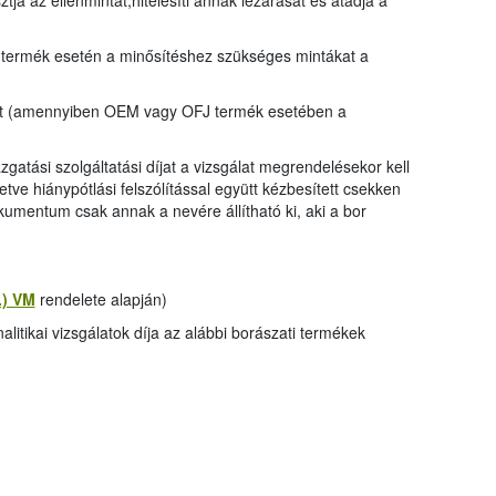
tja az ellenmintát,hitelesíti annak lezárását és átadja a
 termék esetén a minősítéshez szükséges mintákat a
ozat (amennyiben OEM vagy OFJ termék esetében a
gazgatási szolgáltatási díjat a vizsgálat megrendelésekor kell
etve hiánypótlási felszólítással együtt kézbesített csekken
kumentum csak annak a nevére állítható ki, aki a bor
2.) VM
rendelete alapján)
itikai vizsgálatok díja az alábbi borászati termékek