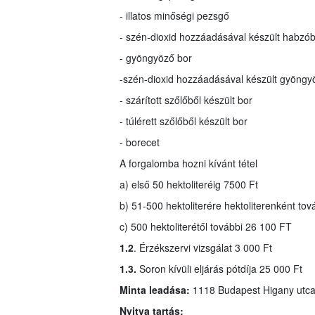
- illatos minőségi pezsgő
- szén-dioxid hozzáadásával készült habzó
- gyöngyöző bor
-
szén-dioxid hozzáadásával készült gyöngy
- szárított szőlőből készült bor
- túlérett szőlőből készült bor
- borecet
A forgalomba hozni kívánt tétel
a) első 50 hektoliteréig 7500 Ft
b) 51-500 hektoliterére hektoliterenként tov
c) 500 hektoliterétől további 26 100 FT
1.2
. Érzékszervi vizsgálat 3 000 Ft
1.3.
Soron kívüli eljárás pótdíja 25 000 Ft
Minta leadása:
1118 Budapest Higany utca
Nyitva tartás: