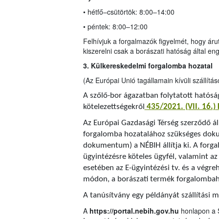
• hétfő–csütörtök: 8:00–14:00
• péntek: 8:00–12:00
Felhívjuk a forgalmazók figyelmét, hogy áruter
kiszerelni csak a borászati hatóság által e
3. Külkereskedelmi forgalomba hozatal
(Az Európai Unió tagállamain kívüli szállítás
A szőlő-bor ágazatban folytatott hatóság
kötelezettségekről
435/2021. (VII. 16.)
Az Európai Gazdasági Térség szerződő ál
forgalomba hozatalához szükséges dok
dokumentum) a NÉBIH állítja ki. A forg
ügyintézésre köteles ügyfél, valamint az
esetében az E-ügyintézési tv. és a végr
módon, a borászati termék forgalombaho
A tanúsítvány egy példányát szállítási 
A
https://portal.nebih.gov.hu
honlapon a 