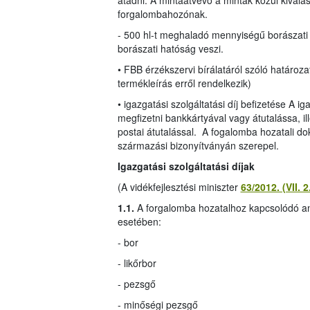
átadni. A mintaátvevő a minták közül kiválasz
forgalombahozónak.
- 500 hl-t meghaladó mennyiségű borászati
borászati hatóság veszi.
• FBB érzékszervi bírálatáról szóló határ
termékleírás erről rendelkezik)
• igazgatási szolgáltatási díj befizetése A i
megfizetni bankkártyával vagy átutalássa, ill
postai átutalással. A fogalomba hozatali do
származási bizonyítványán szerepel.
Igazgatási szolgáltatási díjak
(A vidékfejlesztési miniszter
63/2012. (VII. 
1.1.
A forgalomba hozatalhoz kapcsolódó anal
esetében:
- bor
- likőrbor
- pezsgő
- minőségi pezsgő