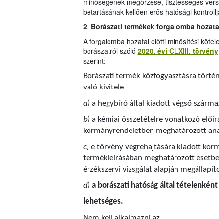
minőségének megőrzése, tisztességes verse
betartásának kellően erős hatósági kontrol
2. Borászati termékek forgalomba hozata
A forgalomba hozatal előtti minősítési kötele
borászatról szóló
2020. évi CLXIII. törvény
szerint:
Borászati termék közfogyasztásra törté
való kivitele
a)
a hegybíró által kiadott végső szárma
b)
a kémiai összetételre vonatkozó előír
kormányrendeletben meghatározott anal
c)
e törvény végrehajtására kiadott korm
termékleírásában meghatározott esetben
érzékszervi vizsgálat alapján megállapít
d)
a borászati hatóság által tételenkén
lehetséges.
Nem kell alkalmazni az