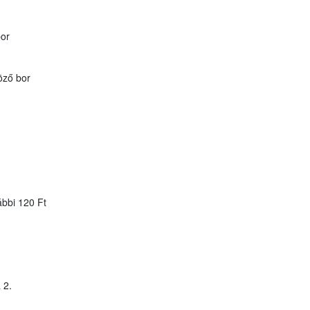
bor
öző bor
ábbi 120 Ft
 2.