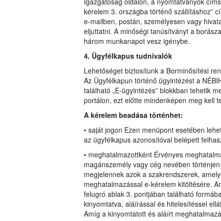
Igazgatóság oldalon, a nyomtatványok címsz
kérelem 3. országba történő szállításhoz” cím
e-mailben, postán, személyesen vagy hivatal
eljuttatni. A minőségi tanúsítványt a borásza
három munkanapot vesz igénybe.
4. Ügyfélkapus tudnivalók
Lehetőséget biztosítunk a Borminősítési re
Az Ügyfélkapun történő ügyintézést a NÉBIH
található „E-ügyintézés” blokkban tehetik 
portálon, ezt előtte mindenképen meg kell t
A kérelem beadása történhet:
• saját jogon Ezen menüpont esetében lehe
az ügyfélkapus azonosítóval belépett felhas
• meghatalmazottként Érvényes meghatalmaz
magánszemély vagy cég nevében történjen m
megjelennek azok a szakrendszerek, amely
meghatalmazással e-kérelem kitöltésére. Am
felugró ablak 3. pontjában található formáb
kinyomtatva, aláírással és hitelesítéssel el
Amíg a kinyomtatott és aláírt meghatalmaz