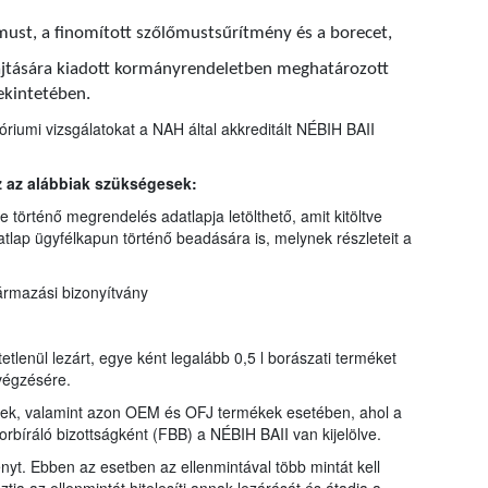
őmust, a finomított szőlőmustsűrítmény és a borecet,
hajtására kiadott kormányrendeletben meghatározott
ekintetében.
riumi vizsgálatokat a NAH által akkreditált NÉBIH BAII
z az alábbiak szükségesek:
 történő megrendelés adatlapja letölthető, amit kitöltve
tlap ügyfélkapun történő beadására is, melynek részleteit a
ármazási bizonyítvány
etlenül lezárt, egye ként legalább 0,5 l borászati terméket
lvégzésére.
kek, valamint azon OEM és OFJ termékek esetében, ahol a
borbíráló bizottságként (FBB) a NÉBIH BAII van kijelölve.
ényt. Ebben az esetben az ellenmintával több mintát kell