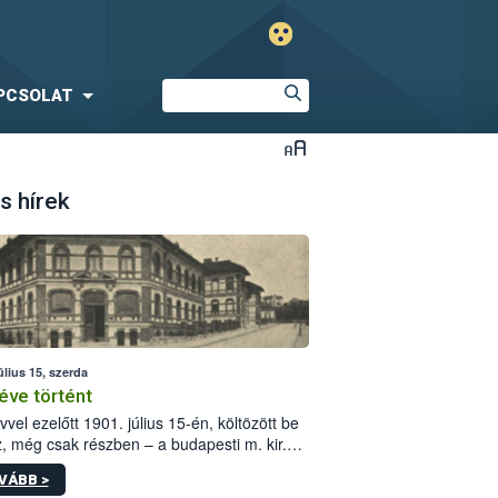
PCSOLAT
s hírek
úlius 15, szerda
éve történt
vvel ezelőtt 1901. július 15-én, költözött be
z, még csak részben – a budapesti m. kir.
i vetőmagvizsgáló állomás a Kis Rókus utca
VÁBB >
ám alatti, Czigler Győző által tervezett új