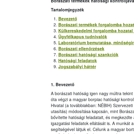
Borászati termékek hatósági kontrolljáv
Tartalomjegyzék
Bevezető
Borászati termékek forgalomba hozat
Külkereskedelmi forgalomba hozatal (
Ügyfélkapus tudnivalók
Laboratórium bemutatása, minőségirá
Borászati ellenőrzések
Borászati hatósági szankciók
Hatósági feladatok
Jogszabályi háttér
1.
Bevezető
A borászati hatóság igen nagy múltra tekin
óta végzi a magyar borpiac hatósági kontrol
Hivatal (a továbbiakban: NÉBIH) Szervezeti
utasítás) módosítása kapcsán, mint Borászat
bővítette hatósági feladatait, és megkezdte
igazgatási feladatok ellátását is. A munkát
segítségével látjuk el. Célunk a magyar bo