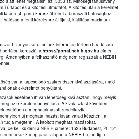
ó alatt lehet megtalálni az „5053 sz. Minőségi tanúsítvány
ű űrlapot és a kitöltési útmutatót. A kitöltés után a kérelmet
i kapun (4. pont) keresztül lehet a borászati hatósághoz
ti hatóság a fenti kérelemre állítja ki, kiállítása maximum
ndszer bizonyos kérelmeinek interneten történő beadására.
 portálon keresztül a
https://portal.nebih.gov.hu
címen
meg. Amennyiben a felhasználó még nem regisztrált a NÉBIH
ennie.
tőség van a kapcsolódó szakrendszer kiválasztására, majd
ználónak e-kérelmet benyújtani.
ások esetében itt van lehetőség kiválasztani, hogy melyik
eg az e-kérelem benyújtása. A kiválasztást követően
ek esetében a meghatalmazott rendelkezik
ennyiben új meghatalmazást kíván valaki készíteni, a
an tudja megtenni. A kitöltött meghatalmazásokat,
látva, be kell küldeni a NÉBIH címére: 1525 Budapest, Pf. 121.
ás nem érkezik meg papír alapon a NÉBIH-be, addig a