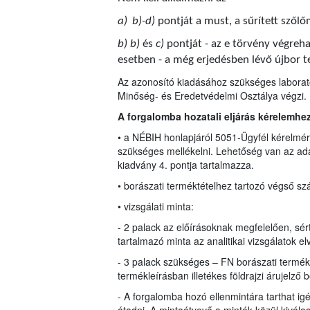
a)
b)-d)
pontját a must, a sűrített szől
b) b)
és
c)
pontját - az e törvény végre
esetben - a még erjedésben lévő újbor t
Az azonosító kiadásához szükséges laborató
Minőség- és Eredetvédelmi Osztálya végzi.
A forgalomba hozatali eljárás kérelemhe
• a NÉBIH honlapjáról 5051-Ügyfél kérelmére
szükséges mellékelni. Lehetőség van az ada
kiadvány 4. pontja tartalmazza.
• borászati terméktételhez tartozó végső sz
• vizsgálati minta:
- 2 palack az előírásoknak megfelelően, sért
tartalmazó minta az analitikai vizsgálatok e
- 3 palack szükséges – FN borászati termé
termékleírásban illetékes földrajzi árujelző 
- A forgalomba hozó ellenmintára tarthat ig