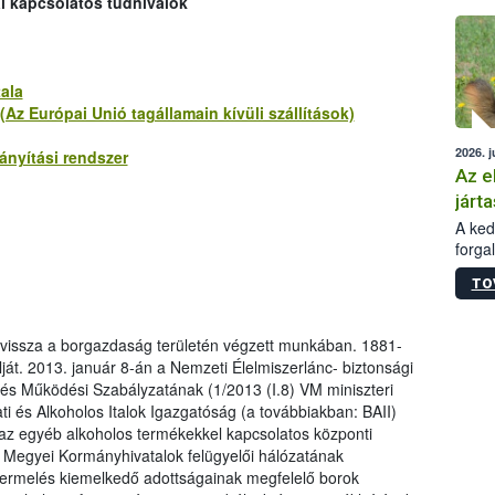
al kapcsolatos tudnivalók
épüle
ala
Az Európai Unió tagállamain kívüli szállítások)
2026. j
nyítási rendszer
Az e
járta
A kedv
forga
Korm.
TO
sérül
felme
veszé
t vissza a borgazdaság területén végzett munkában. 1881-
Ezen 
lját. 2013. január 8-án a Nemzeti Élelmiszerlánc- biztonsági
vonni
 és Működési Szabályzatának (1/2013 (I.8) VM miniszteri
jártas
i és Alkoholos Italok Igazgatóság (a továbbiakban: BAII)
 az egyéb alkoholos termékekkel kapcsolatos központi
 a Megyei Kormányhivatalok felügyelői hálózatának
rtermelés kiemelkedő adottságainak megfelelő borok