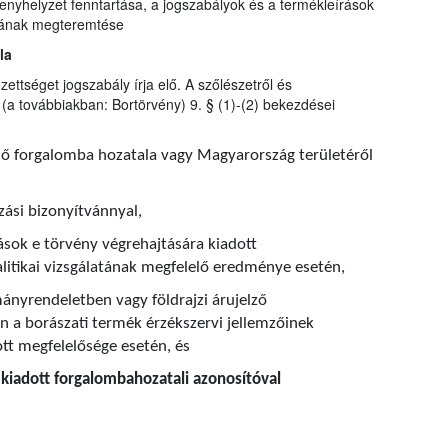
nyhelyzet fenntartása, a jogszabályok és a termékleírások
ljának megteremtése
la
zettséget jogszabály írja elő. A szőlészetről és
(a továbbiakban: Bortörvény) 9. § (1)-(2) bekezdései
nő forgalomba hozatala vagy Magyarország területéről
zási bizonyítvánnyal,
ások e törvény végrehajtására kiadott
itikai vizsgálatának megfelelő eredménye esetén,
ányrendeletben vagy földrajzi árujelző
 a borászati termék érzékszervi jellemzőinek
ott megfelelősége esetén, és
t kiadott forgalombahozatali azonosítóval