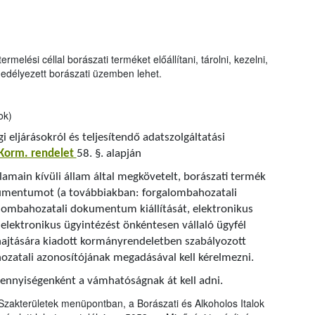
melési céllal borászati terméket előállítani, tárolni, kezelni,
ngedélyezett borászati üzemben lehet.
ok)
i eljárásokról és teljesítendő adatszolgáltatási
 Korm. rendelet
58. §. alapján
lamain kívüli állam által megkövetelt, borászati termék
umentumot (a továbbiakban: forgalombahozatali
alombahozatali dokumentum kiállítását, elektronikus
 elektronikus ügyintézést önkéntesen vállaló ügyfél
ehajtására kiadott kormányrendeletben szabályozott
zatali azonosítójának megadásával kell kérelmezni.
mennyiségenként a vámhatóságnak át kell adni.
Szakterületek menüpontban, a Borászati és Alkoholos Italok