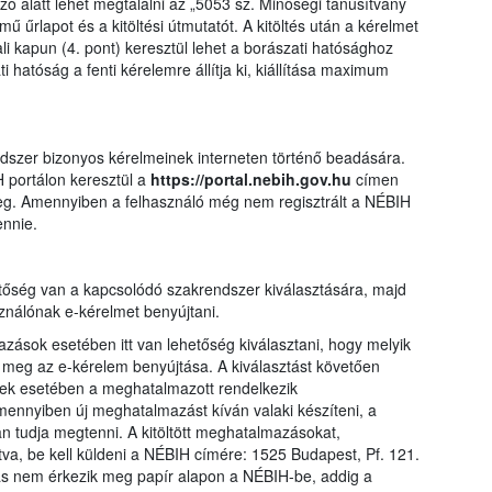
ó alatt lehet megtalálni az „5053 sz. Minőségi tanúsítvány
ű űrlapot és a kitöltési útmutatót. A kitöltés után a kérelmet
i kapun (4. pont) keresztül lehet a borászati hatósághoz
ti hatóság a fenti kérelemre állítja ki, kiállítása maximum
ndszer bizonyos kérelmeinek interneten történő beadására.
 portálon keresztül a
https://portal.nebih.gov.hu
címen
meg. Amennyiben a felhasználó még nem regisztrált a NÉBIH
ennie.
tőség van a kapcsolódó szakrendszer kiválasztására, majd
ználónak e-kérelmet benyújtani.
ások esetében itt van lehetőség kiválasztani, hogy melyik
eg az e-kérelem benyújtása. A kiválasztást követően
ek esetében a meghatalmazott rendelkezik
ennyiben új meghatalmazást kíván valaki készíteni, a
an tudja megtenni. A kitöltött meghatalmazásokat,
látva, be kell küldeni a NÉBIH címére: 1525 Budapest, Pf. 121.
ás nem érkezik meg papír alapon a NÉBIH-be, addig a