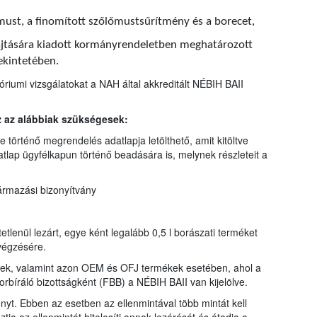
őmust, a finomított szőlőmustsűrítmény és a borecet,
hajtására kiadott kormányrendeletben meghatározott
ekintetében.
riumi vizsgálatokat a NAH által akkreditált NÉBIH BAII
z az alábbiak szükségesek:
 történő megrendelés adatlapja letölthető, amit kitöltve
tlap ügyfélkapun történő beadására is, melynek részleteit a
ármazási bizonyítvány
etlenül lezárt, egye ként legalább 0,5 l borászati terméket
lvégzésére.
kek, valamint azon OEM és OFJ termékek esetében, ahol a
borbíráló bizottságként (FBB) a NÉBIH BAII van kijelölve.
ényt. Ebben az esetben az ellenmintával több mintát kell