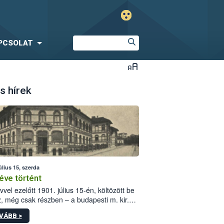
PCSOLAT
s hírek
úlius 15, szerda
éve történt
vvel ezelőtt 1901. július 15-én, költözött be
z, még csak részben – a budapesti m. kir.
i vetőmagvizsgáló állomás a Kis Rókus utca
VÁBB >
ám alatti, Czigler Győző által tervezett új