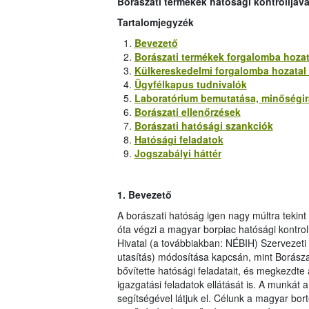
Borászati termékek hatósági kontrolljáv
Tartalomjegyzék
Bevezető
Borászati termékek forgalomba hozat
Külkereskedelmi forgalomba hozatal (
Ügyfélkapus tudnivalók
Laboratórium bemutatása, minőségirá
Borászati ellenőrzések
Borászati hatósági szankciók
Hatósági feladatok
Jogszabályi háttér
1.
Bevezető
A borászati hatóság igen nagy múltra tekin
óta végzi a magyar borpiac hatósági kontrol
Hivatal (a továbbiakban: NÉBIH) Szervezeti
utasítás) módosítása kapcsán, mint Borászat
bővítette hatósági feladatait, és megkezdte
igazgatási feladatok ellátását is. A munkát
segítségével látjuk el. Célunk a magyar bo