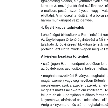
Igazgatóság oldalon, a nyomtatványok címsz
kérelem 3. országba történő szállításhoz” cím
e-mailben, postán, személyesen vagy hivatal
eljuttatni. A minőségi tanúsítványt a borásza
három munkanapot vesz igénybe.
4. Ügyfélkapus tudnivalók
Lehetőséget biztosítunk a Borminősítési re
Az Ügyfélkapun történő ügyintézést a NÉBIH
található „E-ügyintézés” blokkban tehetik 
portálon, ezt előtte mindenképen meg kell t
A kérelem beadása történhet:
• saját jogon Ezen menüpont esetében lehe
az ügyfélkapus azonosítóval belépett felhas
• meghatalmazottként Érvényes meghatalmaz
magánszemély vagy cég nevében történjen m
megjelennek azok a szakrendszerek, amely
meghatalmazással e-kérelem kitöltésére. Am
felugró ablak 3. pontjában található formáb
kinyomtatva, aláírással és hitelesítéssel el
Amíg a kinyomtatott és aláírt meghatalmaz