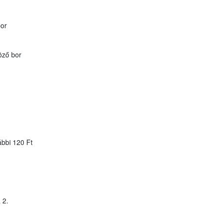
bor
öző bor
ábbi 120 Ft
 2.