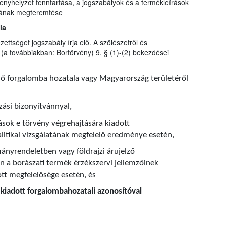
nyhelyzet fenntartása, a jogszabályok és a termékleírások
ljának megteremtése
la
zettséget jogszabály írja elő. A szőlészetről és
(a továbbiakban: Bortörvény) 9. § (1)-(2) bekezdései
nő forgalomba hozatala vagy Magyarország területéről
zási bizonyítvánnyal,
ások e törvény végrehajtására kiadott
itikai vizsgálatának megfelelő eredménye esetén,
ányrendeletben vagy földrajzi árujelző
 a borászati termék érzékszervi jellemzőinek
ott megfelelősége esetén, és
t kiadott forgalombahozatali azonosítóval