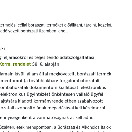
melési céllal borászati terméket előállítani, tárolni, kezelni,
ngedélyezett borászati üzemben lehet.
ok)
i eljárásokról és teljesítendő adatszolgáltatási
 Korm. rendelet
58. §. alapján
lamain kívüli állam által megkövetelt, borászati termék
umentumot (a továbbiakban: forgalombahozatali
alombahozatali dokumentum kiállítását, elektronikus
 elektronikus ügyintézést önkéntesen vállaló ügyfél
ehajtására kiadott kormányrendeletben szabályozott
zatali azonosítójának megadásával kell kérelmezni.
mennyiségenként a vámhatóságnak át kell adni.
Szakterületek menüpontban, a Borászati és Alkoholos Italok