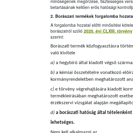
minőségének megőrzése, tisztességes verse
betartásának kellően erős hatósági kontrol
2. Borászati termékek forgalomba hozata
A forgalomba hozatal előtti minősítési kötele
borászatról szóló
2020. évi CLXIII. törvény
szerint:
Borászati termék közfogyasztásra törté
való kivitele
a)
a hegybíró által kiadott végső szárma
b)
a kémiai összetételre vonatkozó előír
kormányrendeletben meghatározott anal
c)
e törvény végrehajtására kiadott korm
termékleírásában meghatározott esetben
érzékszervi vizsgálat alapján megállapít
d)
a borászati hatóság által tételenkén
lehetséges.
Nem kell alkalmazni az