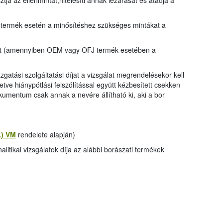
tja az ellenmintát,hitelesíti annak lezárását és átadja a
 termék esetén a minősítéshez szükséges mintákat a
ozat (amennyiben OEM vagy OFJ termék esetében a
gazgatási szolgáltatási díjat a vizsgálat megrendelésekor kell
etve hiánypótlási felszólítással együtt kézbesített csekken
kumentum csak annak a nevére állítható ki, aki a bor
2.) VM
rendelete alapján)
itikai vizsgálatok díja az alábbi borászati termékek