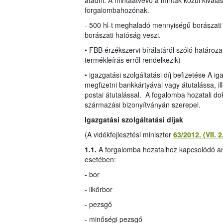
átadni. A mintaátvevő a minták közül kiválasz
forgalombahozónak.
- 500 hl-t meghaladó mennyiségű borászati
borászati hatóság veszi.
• FBB érzékszervi bírálatáról szóló határ
termékleírás erről rendelkezik)
• igazgatási szolgáltatási díj befizetése A i
megfizetni bankkártyával vagy átutalássa, ill
postai átutalással. A fogalomba hozatali do
származási bizonyítványán szerepel.
Igazgatási szolgáltatási díjak
(A vidékfejlesztési miniszter
63/2012. (VII. 
1.1.
A forgalomba hozatalhoz kapcsolódó anal
esetében:
- bor
- likőrbor
- pezsgő
- minőségi pezsgő