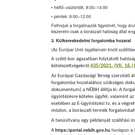
• hétfő–csütörtök: 8:00–14:00
• péntek: 8:00–12:00
Felhívjuk a forgalmazók figyelmét, hogy áruter
kiszerelni csak a borászati hatóság által e
3. Külkereskedelmi forgalomba hozatal
(Az Európai Unió tagállamain kívüli szállítás
A szőlő-bor ágazatban folytatott hatóság
kötelezettségekről
435/2021. (VII. 16.)
Az Európai Gazdasági Térség szerződő ál
forgalomba hozatalához szükséges dok
dokumentum) a NÉBIH állítja ki. A forg
ügyintézésre köteles ügyfél, valamint az
esetében az E-ügyintézési tv. és a végr
módon, a borászati termék forgalombaho
A tanúsítvány egy példányát szállítási 
A
https://portal.nebih.gov.hu
honlapon a 