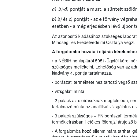
a)
b)-d)
pontját a must, a sűrített szől
b) b)
és
c)
pontját - az e törvény végre
esetben - a még erjedésben lévő újbor t
Az azonosító kiadásához szükséges laborató
Minőség- és Eredetvédelmi Osztálya végzi.
A forgalomba hozatali eljárás kérelemhe
• a NÉBIH honlapjáról 5051-Ügyfél kérelmére
szükséges mellékelni. Lehetőség van az ada
kiadvány 4. pontja tartalmazza.
• borászati terméktételhez tartozó végső sz
• vizsgálati minta:
- 2 palack az előírásoknak megfelelően, sért
tartalmazó minta az analitikai vizsgálatok e
- 3 palack szükséges – FN borászati termé
termékleírásban illetékes földrajzi árujelző 
- A forgalomba hozó ellenmintára tarthat ig