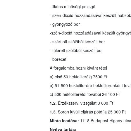
- illatos minőségi pezsgő
- szén-dioxid hozzáadásával készült habzó
- gyöngyöző bor
-
szén-dioxid hozzáadásával készült gyöngy
- szárított szőlőből készült bor
- túlérett szőlőből készült bor
- borecet
A forgalomba hozni kívánt tétel
a) első 50 hektoliteréig 7500 Ft
b) 51-500 hektoliterére hektoliterenként tov
c) 500 hektoliterétől további 26 100 FT
1.2
. Érzékszervi vizsgálat 3 000 Ft
1.3.
Soron kívüli eljárás pótdíja 25 000 Ft
Minta leadása:
1118 Budapest Higany utca
Nyitva tartás: