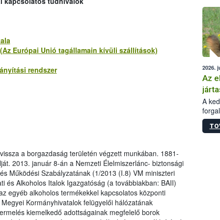
al kapcsolatos tudnivalók
épüle
ala
Az Európai Unió tagállamain kívüli szállítások)
2026. j
nyítási rendszer
Az e
járta
A kedv
forga
Korm.
TO
sérül
felme
veszé
t vissza a borgazdaság területén végzett munkában. 1881-
Ezen 
lját. 2013. január 8-án a Nemzeti Élelmiszerlánc- biztonsági
vonni
 és Működési Szabályzatának (1/2013 (I.8) VM miniszteri
jártas
i és Alkoholos Italok Igazgatóság (a továbbiakban: BAII)
 az egyéb alkoholos termékekkel kapcsolatos központi
 a Megyei Kormányhivatalok felügyelői hálózatának
rtermelés kiemelkedő adottságainak megfelelő borok