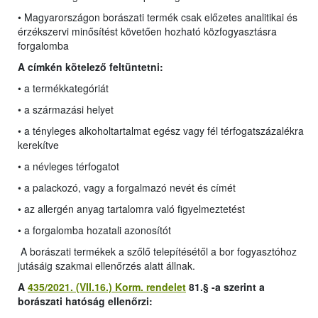
• Magyarországon borászati termék csak előzetes analitikai és
érzékszervi minősítést követően hozható közfogyasztásra
forgalomba
A címkén kötelező feltüntetni:
• a termékkategóriát
• a származási helyet
• a tényleges alkoholtartalmat egész vagy fél térfogatszázalékra
kerekítve
• a névleges térfogatot
• a palackozó, vagy a forgalmazó nevét és címét
• az allergén anyag tartalomra való figyelmeztetést
• a forgalomba hozatali azonosítót
A borászati termékek a szőlő telepítésétől a bor fogyasztóhoz
jutásáig szakmai ellenőrzés alatt állnak.
A
435/2021. (VII.16.) Korm. rendelet
81.§ -a szerint a
borászati hatóság ellenőrzi: