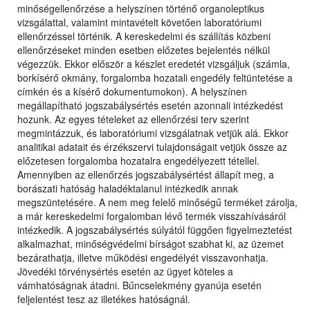
minőségellenőrzése a helyszínen történő organoleptikus
vizsgálattal, valamint mintavételt követően laboratóriumi
ellenőrzéssel történik. A kereskedelmi és szállítás közbeni
ellenőrzéseket minden esetben előzetes bejelentés nélkül
végezzük. Ekkor először a készlet eredetét vizsgáljuk (számla,
borkísérő okmány, forgalomba hozatali engedély feltüntetése a
címkén és a kísérő dokumentumokon). A helyszínen
megállapítható jogszabálysértés esetén azonnali intézkedést
hozunk. Az egyes tételeket az ellenőrzési terv szerint
megmintázzuk, és laboratóriumi vizsgálatnak vetjük alá. Ekkor
analitikai adatait és érzékszervi tulajdonságait vetjük össze az
előzetesen forgalomba hozatalra engedélyezett tétellel.
Amennyiben az ellenőrzés jogszabálysértést állapít meg, a
borászati hatóság haladéktalanul intézkedik annak
megszüntetésére. A nem meg felelő minőségű terméket zárolja,
a már kereskedelmi forgalomban lévő termék visszahívásáról
intézkedik. A jogszabálysértés súlyától függően figyelmeztetést
alkalmazhat, minőségvédelmi bírságot szabhat ki, az üzemet
bezárathatja, illetve működési engedélyét visszavonhatja.
Jövedéki törvénysértés esetén az ügyet köteles a
vámhatóságnak átadni. Bűncselekmény gyanúja esetén
feljelentést tesz az illetékes hatóságnál.