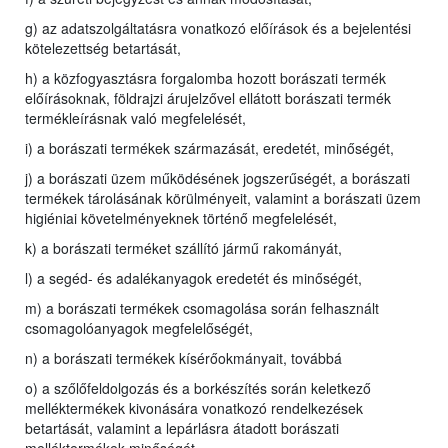
g) az adatszolgáltatásra vonatkozó előírások és a bejelentési
kötelezettség betartását,
h) a közfogyasztásra forgalomba hozott borászati termék
előírásoknak, földrajzi árujelzővel ellátott borászati termék
termékleírásnak való megfelelését,
i) a borászati termékek származását, eredetét, minőségét,
j) a borászati üzem működésének jogszerűségét, a borászati
termékek tárolásának körülményeit, valamint a borászati üzem
higiéniai követelményeknek történő megfelelését,
k) a borászati terméket szállító jármű rakományát,
l) a segéd- és adalékanyagok eredetét és minőségét,
m) a borászati termékek csomagolása során felhasznált
csomagolóanyagok megfelelőségét,
n) a borászati termékek kísérőokmányait, továbbá
o) a szőlőfeldolgozás és a borkészítés során keletkező
melléktermékek kivonására vonatkozó rendelkezések
betartását, valamint a lepárlásra átadott borászati