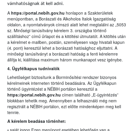
vámhatóságnak át kell adni.
A
https://portal.nebih.gov.hu
honlapon a Szakterületek
menüpontban, a Borászati és Alkoholos Italok Igazgatóság
oldalon, a nyomtatványok címszó alatt lehet megtalálni az „5053
sz. Minőségi tanúsítvány kérelem 3. országba történő
szállításhoz” című űrlapot és a kitöltési útmutatót. A kitöltés után
a kérelmet e-mailben, postán, személyesen vagy hivatali kapun
(4. pont) keresztül lehet a borászati hatósághoz eljuttatni. A
minőségi tanúsítványt a borászati hatóság a fenti kérelemre
állítja ki, kiállítása maximum három munkanapot vesz igénybe.
4. Ügyfélkapus tudnivalók
Lehetőséget biztosítunk a Borminősítési rendszer bizonyos
kérelmeinek interneten történő beadására. Az Ügyfélkapun
történő ügyintézést a NÉBIH portálon keresztül a
https://portal.nebih.gov.hu
címen található „E-ügyintézés”
blokkban tehetik meg. Amennyiben a felhasználó még nem
regisztrált a NÉBIH portálon, ezt előtte mindenképen meg kell
tennie.
A kérelem beadása történhet:
• saját jogon Ezen menüpont esetében lehetőség van a