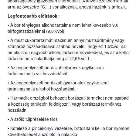
adottságokhoz igazodóan eltérhetnek. A következőkben leírtak
arra az övezetre (C. I.) vonatkoznak, ahová hazánk is tartozik.
Legfontosabb előírások:
• A bor tényleges alkoholtartalma nem lehet kevesebb 9,0
térfogatszázaléknál (9,0%vol)
• A must cukortartalmát maximum annyi mustsűrítmény vagy
szaharóz hozzáadásával szabad növelni, hogy ez 1,5%vol-nál
ne okozzon nagyobb alkoholtartalom-növekedést, és az alkohol
tartalom nem haladhatja meg a 12,5%vol-t.
• Az engedélyezett borászati eljárások egyike sem
tartalmazhatja víz hozzáadását
• Az engedélyezett borászati gyakorlatok egyike sem
tartalmazhatja alkohol hozzáadását
• Harmadik országból behozott borászati terméket nem szabad
a közösség területén feldolgozni, vagy borászati termékhez
hozzáadni
• A szőlő túlpréselése tilos
• Kötelező a pincekönyv vezetése, biztosítani kell a bor nyomon
követhetőségét a szőlőtől a palackig