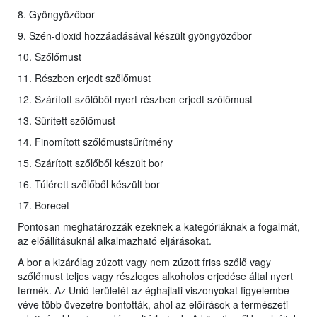
8. Gyöngyözőbor
9. Szén-dioxid hozzáadásával készült gyöngyözőbor
10. Szőlőmust
11. Részben erjedt szőlőmust
12. Szárított szőlőből nyert részben erjedt szőlőmust
13. Sűrített szőlőmust
14. Finomított szőlőmustsűrítmény
15. Szárított szőlőből készült bor
16. Túlérett szőlőből készült bor
17. Borecet
Pontosan meghatározzák ezeknek a kategóriáknak a fogalmát,
az előállításuknál alkalmazható eljárásokat.
A bor a kizárólag zúzott vagy nem zúzott friss szőlő vagy
szőlőmust teljes vagy részleges alkoholos erjedése által nyert
termék. Az Unió területét az éghajlati viszonyokat figyelembe
véve több övezetre bontották, ahol az előírások a természeti