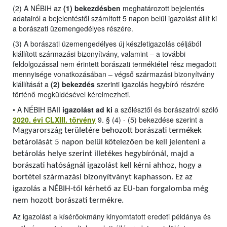
(2) A NÉBIH az
(1) bekezdésben
meghatározott bejelentés
adatairól a bejelentéstől számított 5 napon belül igazolást állít ki
a borászati üzemengedélyes részére.
(3) A borászati üzemengedélyes új készletigazolás céljából
kiállított származási bizonyítvány, valamint – a további
feldolgozással nem érintett borászati terméktétel rész megadott
mennyisége vonatkozásában – végső származási bizonyítvány
kiállítását a
(2) bekezdés
szerinti igazolás hegybíró részére
történő megküldésével kérelmezheti.
•
A NÉBIH BAII
igazolást ad ki
a szőlésztől és borászatról szóló
2020. évi CLXIII. törvény
9. § (4) - (5) bekezdése szerint a
Magyarország területére behozott borászati termékek
betárolását 5 napon belül kötelezően be kell jelenteni a
betárolás helye szerint illetékes hegybírónál, majd a
borászati hatóságnál igazolást kell kérni ahhoz, hogy a
bortétel származási bizonyítványt kaphasson. Ez az
igazolás a NÉBIH-től kérhető az EU-ban forgalomba még
nem hozott borászati termékre.
Az igazolást a kísérőokmány kinyomtatott eredeti példánya és