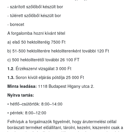
- szárított szőlőből készült bor
- túlérett szőlőből készült bor
- borecet
A forgalomba hozni kívánt tétel
a) első 50 hektoliteréig 7500 Ft
b) 51-500 hektoliterére hektoliterenként további 120 Ft
c) 500 hektoliterétől további 26 100 FT
1.2
. Érzékszervi vizsgálat 3 000 Ft
1.3.
Soron kívüli eljárás pótdíja 25 000 Ft
Minta leadása:
1118 Budapest Higany utca 2.
Nyitva tartás:
• hétfő–csütörtök: 8:00–14:00
• péntek: 8:00–12:00
Felhívjuk a forgalmazók figyelmét, hogy árutermelési céllal
borászati terméket előállítani, tárolni, kezelni, kiszerelni csak a