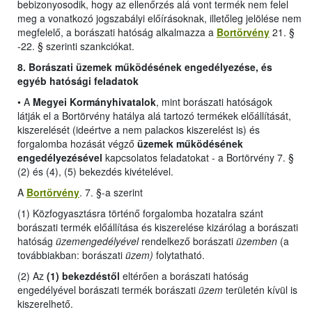
bebizonyosodik, hogy az ellenőrzés alá vont termék nem felel
meg a vonatkozó jogszabályi előírásoknak, illetőleg jelölése nem
megfelelő, a borászati hatóság alkalmazza a
Bortörvény
21. §
-22. § szerinti szankciókat.
8. Borászati üzemek működésének engedélyezése, és
egyéb hatósági feladatok
•
A
Megyei Kormányhivatalok
, mint borászati hatóságok
látják el a Bortörvény hatálya alá tartozó termékek előállítását,
kiszerelését (ideértve a nem palackos kiszerelést is) és
forgalomba hozását végző
üzemek működésének
engedélyezésével
kapcsolatos feladatokat -
a Bortörvény 7. §
(2) és (4), (5) bekezdés kivételével
.
A
Bortörvény
. 7. §-a szerint
(1) Közfogyasztásra történő forgalomba hozatalra szánt
borászati termék előállítása és kiszerelése kizárólag a borászati
hatóság
üzemengedélyével
rendelkező borászati
üzemben
(a
továbbiakban: borászati
üzem)
folytatható.
(2) Az
(1) bekezdéstől
eltérően a borászati hatóság
engedélyével borászati termék borászati
üzem
területén kívül is
kiszerelhető.