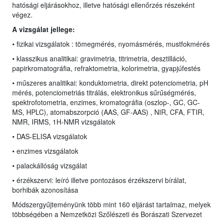
hatósági eljárásokhoz, illetve hatósági ellenőrzés részeként
végez.
A vizsgálat jellege:
• fizikai vizsgálatok : tömegmérés, nyomásmérés, mustfokmérés
• klasszikus analitikai:
gravimetria, titrimetria, desztilláció,
papirkromatográfia, refraktometria, kolorimetria, gyapjúfestés
• műszeres analitikai: konduktometria, direkt potenciometria, pH
mérés,
potenciometriás titrálás, elektronikus sűrűségmérés,
spektrofotometria, enzimes,
kromatográfia (oszlop-, GC, GC-
MS,
HPLC
), atomabszorpció (AAS, GF-AAS) , NIR, CFA, FTIR,
NMR, IRMS, 1H-NMR vizsgálatok
• DAS-ELISA vizsgálatok
• enzimes vizsgálatok
• palackállóság vizsgálat
• érzékszervi: leíró illetve pontozásos érzékszervi bírálat,
borhibák azonosítása
Módszergyűjteményünk több mint 160 eljárást tartalmaz, melyek
többségében a Nemzetközi Szőlészeti és Borászati Szervezet