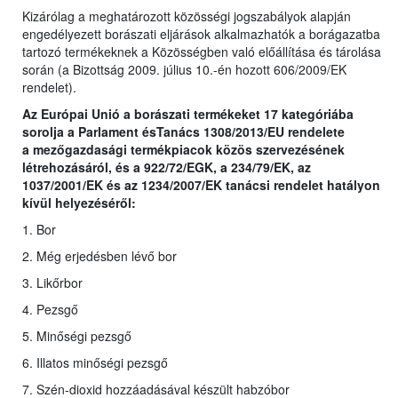
Kizárólag a meghatározott közösségi jogszabályok alapján
engedélyezett borászati eljárások alkalmazhatók a borágazatba
tartozó termékeknek a Közösségben való előállítása és tárolása
során (a Bizottság 2009. július 10.-én hozott 606/2009/EK
rendelet).
Az Európai Unió a borászati termékeket 17 kategóriába
sorolja a Parlament ésTanács 1308/2013/EU rendelete
a
mezőgazdasági termékpiacok közös szervezésének
létrehozásáról, és a 922/72/EGK, a 234/79/EK, az
1037/2001/EK és az 1234/2007/EK tanácsi rendelet hatályon
kívül helyezéséről
:
1. Bor
2. Még erjedésben lévő bor
3. Likőrbor
4. Pezsgő
5. Minőségi pezsgő
6. Illatos minőségi pezsgő
7. Szén-dioxid hozzáadásával készült habzóbor