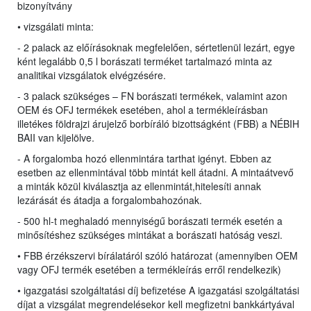
bizonyítvány
• vizsgálati minta:
- 2 palack az előírásoknak megfelelően, sértetlenül lezárt, egye
ként legalább 0,5 l borászati terméket tartalmazó minta az
analitikai vizsgálatok elvégzésére.
- 3 palack szükséges – FN borászati termékek, valamint azon
OEM és OFJ termékek esetében, ahol a termékleírásban
illetékes földrajzi árujelző borbíráló bizottságként (FBB) a NÉBIH
BAII van kijelölve.
- A forgalomba hozó ellenmintára tarthat igényt. Ebben az
esetben az ellenmintával több mintát kell átadni. A mintaátvevő
a minták közül kiválasztja az ellenmintát,hitelesíti annak
lezárását és átadja a forgalombahozónak.
- 500 hl-t meghaladó mennyiségű borászati termék esetén a
minősítéshez szükséges mintákat a borászati hatóság veszi.
• FBB érzékszervi bírálatáról szóló határozat (amennyiben OEM
vagy OFJ termék esetében a termékleírás erről rendelkezik)
• igazgatási szolgáltatási díj befizetése A igazgatási szolgáltatási
díjat a vizsgálat megrendelésekor kell megfizetni bankkártyával