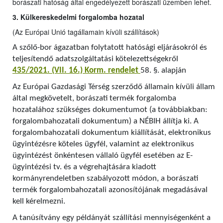
borászati hatóság által engedélyezett borászati üzemben lehet.
3. Külkereskedelmi forgalomba hozatal
(Az Európai Unió tagállamain kívüli szállítások)
A szőlő-bor ágazatban folytatott hatósági eljárásokról és
teljesítendő adatszolgáltatási kötelezettségekről
435/2021. (VII. 16.) Korm. rendelet
58. §. alapján
Az Európai Gazdasági Térség szerződő államain kívüli állam
által megkövetelt, borászati termék forgalomba
hozatalához szükséges dokumentumot (a továbbiakban:
forgalombahozatali dokumentum) a NÉBIH állítja ki. A
forgalombahozatali dokumentum kiállítását, elektronikus
ügyintézésre köteles ügyfél, valamint az elektronikus
ügyintézést önkéntesen vállaló ügyfél esetében az E-
ügyintézési tv. és a végrehajtására kiadott
kormányrendeletben szabályozott módon, a borászati
termék forgalombahozatali azonosítójának megadásával
kell kérelmezni.
A tanúsítvány egy példányát szállítási mennyiségenként a