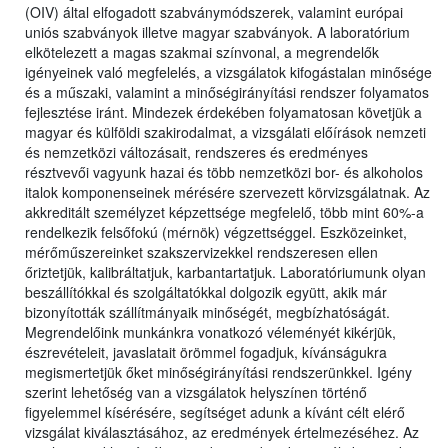
(OIV) által elfogadott szabványmódszerek, valamint európai
uniós szabványok illetve magyar szabványok. A laboratórium
elkötelezett a magas szakmai színvonal, a megrendelők
igényeinek való megfelelés, a vizsgálatok kifogástalan minősége
és a műszaki, valamint a minőségirányítási rendszer folyamatos
fejlesztése iránt. Mindezek érdekében folyamatosan követjük a
magyar és külföldi szakirodalmat, a vizsgálati előírások nemzeti
és nemzetközi változásait, rendszeres és eredményes
résztvevői vagyunk hazai és több nemzetközi bor- és alkoholos
italok komponenseinek mérésére szervezett körvizsgálatnak. Az
akkreditált személyzet képzettsége megfelelő, több mint 60%-a
rendelkezik felsőfokú (mérnök) végzettséggel. Eszközeinket,
mérőműszereinket szakszervizekkel rendszeresen ellen
őriztetjük, kalibráltatjuk, karbantartatjuk. Laboratóriumunk olyan
beszállítókkal és szolgáltatókkal dolgozik együtt, akik már
bizonyították szállítmányaik minőségét, megbízhatóságát.
Megrendelőink munkánkra vonatkozó véleményét kikérjük,
észrevételeit, javaslatait örömmel fogadjuk, kívánságukra
megismertetjük őket minőségirányítási rendszerünkkel. Igény
szerint lehetőség van a vizsgálatok helyszínen történő
figyelemmel kísérésére, segítséget adunk a kívánt célt elérő
vizsgálat kiválasztásához, az eredmények értelmezéséhez. Az