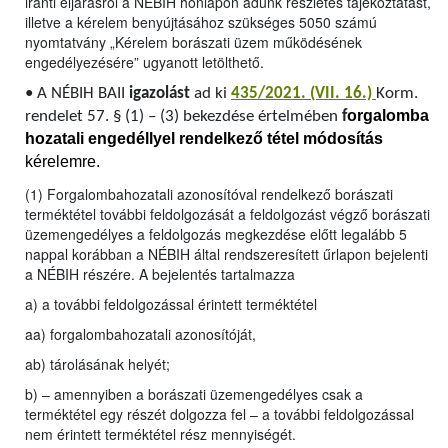
iránti eljárásról a NÉBIH honlapon adunk részletes tájékoztatást,
illetve a kérelem benyújtásához szükséges 5050 számú
nyomtatvány „Kérelem borászati üzem működésének
engedélyezésére” ugyanott letölthető.
•
A NÉBIH BAII
igazolást
ad ki
435/2021. (VII. 16.)
Korm.
orgalomba
rendelet 57. § (1) – (3) bekezdése értelmében
f
hozatali engedéllyel rendelkező tétel módosítás
kérelemre.
(1) Forgalombahozatali azonosítóval rendelkező borászati
terméktétel további feldolgozását a feldolgozást végző borászati
üzemengedélyes a feldolgozás megkezdése előtt legalább 5
nappal korábban a NÉBIH által rendszeresített űrlapon bejelenti
a NÉBIH részére. A bejelentés tartalmazza
a) a további feldolgozással érintett terméktétel
aa) forgalombahozatali azonosítóját,
ab) tárolásának helyét;
b) – amennyiben a borászati üzemengedélyes csak a
terméktétel egy részét dolgozza fel – a további feldolgozással
nem érintett terméktétel rész mennyiségét.