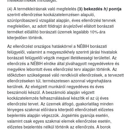
melléktermékek minőségét.
(4) A termékleírásnak való megfelelés
(3) bekezdés
h)
pontja
szerinti ellenőrzése kockázatelemzésen alapuló,
szúrópróbaszerű vizsgálat alapján, éves ellenőrzési tervnek
megfelelően, az adott földrajzi árujelzővel ellátott borászati
terméket előállító borászati üzemek legalább 10%-ára
kiterjedően történik.
Az ellenőrzést
országos hatáskörrel a NÉBIH borászati
felügyelői,
valamint
a megyeszékhely szerinti járási hivatalok
borászati felügyelői végzik megyei illetékességi területtel. Az
ellenőrzés a NÉBIH elnöke által jóváhagyott negyedévekre és
megyékre lebontott éves ellenőrzési terv alapján történik. Az
időközben szükségessé váló rendkívüli ellenőrzések, a tervezett
ellenőrzéseken túl, természetesen azonnal végrehajtásra
kerülnek. Az elvégzett munkáról negyedéves és éves
beszámoló készül. A beszámoló alapján végzett
kockázatelemzés felhasználásával készítik el az új éves
ellenőrzési tervet. Az üzemek átfogó, gyakorlatilag minden
lényeges szakmai előírásra kiterjedő ellenőrzését előzetes
bejelentés alapján végezzük. Jogsértés gyanúja esetén,
valamint csak egyes szakmai elemek ellenőrzése esetén,
előzetes bejelentés nélkül történik az ellenőrzés. A borok