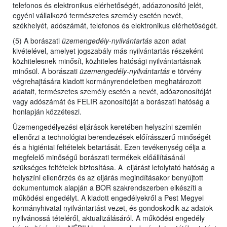
telefonos és elektronikus elérhetőségét, adóazonosító jelét,
egyéni vállalkozó természetes személy esetén nevét,
székhelyét, adószámát, telefonos és elektronikus elérhetőségét.
(5) A borászati
üzemengedély-nyilvántartás
azon adat
kivételével, amelyet jogszabály más nyilvántartás részeként
közhitelesnek minősít, közhiteles hatósági nyilvántartásnak
minősül. A borászati
üzemengedély-nyilvántartás
e törvény
végrehajtására kiadott kormányrendeletben meghatározott
adatait, természetes személy esetén a nevét, adóazonosítóját
vagy adószámát és FELIR azonosítóját a borászati hatóság a
honlapján közzéteszi.
Üzemengedélyezési eljárások keretében helyszíni szemlén
ellenőrzi a technológiai berendezések előírásszerű minőségét
és a higiéniai feltételek betartását. Ezen tevékenység célja a
megfelelő minőségű borászati termékek előállításánál
szükséges feltételek biztosítása. A eljárást lefolytató hatóság a
helyszíni ellenőrzés és az eljárás megindításakor benyújtott
dokumentumok alapján a BOR szakrendszerben elkészíti a
működési engedélyt. A kiadott engedélyekről a Pest Megyei
kormányhivatal nyilvántartást vezet, és gondoskodik az adatok
nyilvánossá tételéről, aktualizálásáról. A működési engedély