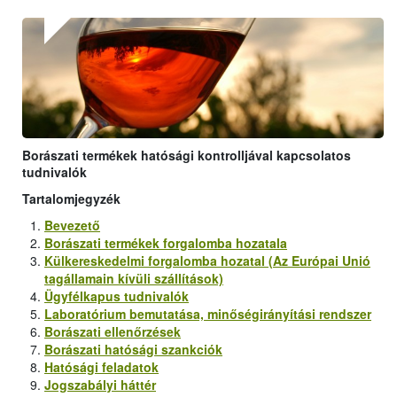
Borászati termékek hatósági kontrolljával kapcsolatos
tudnivalók
Tartalomjegyzék
Bevezető
Borászati termékek forgalomba hozatala
Külkereskedelmi forgalomba hozatal (Az Európai Unió
tagállamain kívüli szállítások)
Ügyfélkapus tudnivalók
Laboratórium bemutatása, minőségirányítási rendszer
Borászati ellenőrzések
Borászati hatósági szankciók
Hatósági feladatok
Jogszabályi háttér