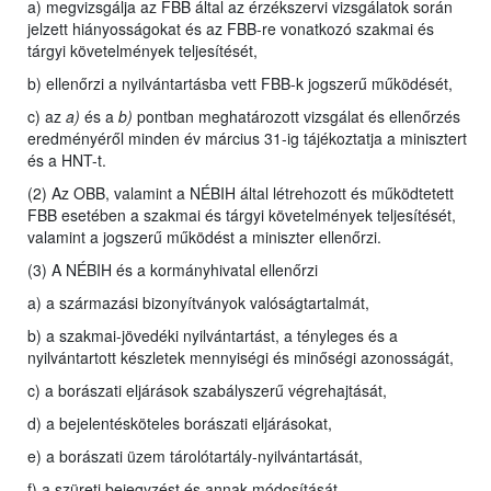
a) megvizsgálja az FBB által az érzékszervi vizsgálatok során
jelzett hiányosságokat és az FBB-re vonatkozó szakmai és
tárgyi követelmények teljesítését,
b) ellenőrzi a nyilvántartásba vett FBB-k jogszerű működését,
c) az
a)
és a
b)
pontban meghatározott vizsgálat és ellenőrzés
eredményéről minden év március 31-ig tájékoztatja a minisztert
és a HNT-t.
(2) Az OBB, valamint a NÉBIH által létrehozott és működtetett
FBB esetében a szakmai és tárgyi követelmények teljesítését,
valamint a jogszerű működést a miniszter ellenőrzi.
(3) A NÉBIH és a kormányhivatal ellenőrzi
a) a származási bizonyítványok valóságtartalmát,
b) a szakmai-jövedéki nyilvántartást, a tényleges és a
nyilvántartott készletek mennyiségi és minőségi azonosságát,
c) a borászati eljárások szabályszerű végrehajtását,
d) a bejelentésköteles borászati eljárásokat,
e) a borászati üzem tárolótartály-nyilvántartását,
f) a szüreti bejegyzést és annak módosítását,