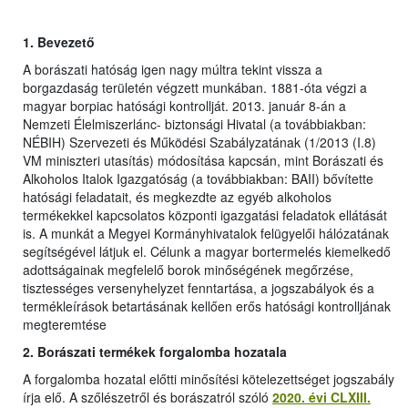
1.
Bevezető
A borászati hatóság igen nagy múltra tekint vissza a
borgazdaság területén végzett munkában. 1881-óta végzi a
magyar borpiac hatósági kontrollját. 2013. január 8-án a
Nemzeti Élelmiszerlánc- biztonsági Hivatal (a továbbiakban:
NÉBIH) Szervezeti és Működési Szabályzatának (1/2013 (I.8)
VM miniszteri utasítás) módosítása kapcsán, mint Borászati és
Alkoholos Italok Igazgatóság (a továbbiakban: BAII) bővítette
hatósági feladatait, és megkezdte az egyéb alkoholos
termékekkel kapcsolatos központi igazgatási feladatok ellátását
is. A munkát a Megyei Kormányhivatalok felügyelői hálózatának
segítségével látjuk el. Célunk a magyar bortermelés kiemelkedő
adottságainak megfelelő borok minőségének megőrzése,
tisztességes versenyhelyzet fenntartása, a jogszabályok és a
termékleírások betartásának kellően erős hatósági kontrolljának
megteremtése
2. Borászati termékek forgalomba hozatala
A forgalomba hozatal előtti minősítési kötelezettséget jogszabály
írja elő. A szőlészetről és borászatról szóló
2020. évi CLXIII.