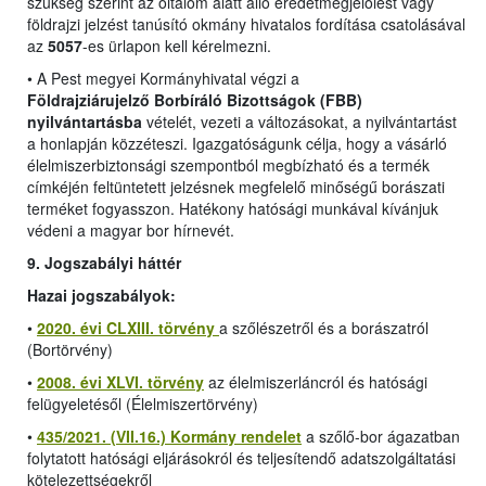
szükség szerint az oltalom alatt álló eredetmegjelölést vagy
földrajzi jelzést tanúsító okmány hivatalos fordítása csatolásával
az
5057
-es ürlapon kell kérelmezni.
•
A Pest megyei Kormányhivatal végzi a
Földrajziárujelző Borbíráló Bizottságok (FBB)
nyilvántartásba
vételét, vezeti a változásokat, a nyilvántartást
a honlapján közzéteszi. Igazgatóságunk célja, hogy a vásárló
élelmiszerbiztonsági szempontból megbízható és a termék
címkéjén feltüntetett jelzésnek megfelelő minőségű borászati
terméket fogyasszon. Hatékony hatósági munkával kívánjuk
védeni a magyar bor hírnevét.
9. Jogszabályi háttér
Hazai jogszabályok:
•
2020. évi CLXIII. törvény
a szőlészetről és a borászatról
(Bortörvény)
•
2008. évi XLVI. törvény
az élelmiszerláncról és hatósági
felügyeletésől (Élelmiszertörvény)
•
435/2021. (VII.16.) Kormány rendelet
a szőlő-bor ágazatban
folytatott hatósági eljárásokról és teljesítendő adatszolgáltatási
kötelezettségekről