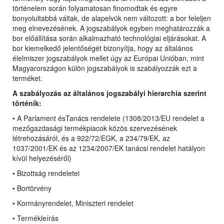
történelem során folyamatosan finomodtak és egyre
bonyolultabbá váltak, de alapelvük nem változott: a bor feleljen
meg elnevezésének. A jogszabályok egyben meghatározzák a
bor előállítása során alkalmazható technológiai eljárásokat. A
bor kiemelkedő jelentőségét bizonyítja, hogy az általános
élelmiszer jogszabályok mellet úgy az Európai Unióban, mint
Magyarországon külön jogszabályok is szabályozzák ezt a
terméket.
A szabályozás az általános jogszabályi hierarchia szerint
történik:
• A Parlament ésTanács rendelete (1308/2013/EU rendelet
a
mezőgazdasági termékpiacok közös szervezésének
létrehozásáról, és a 922/72/EGK, a 234/79/EK, az
1037/2001/EK és az 1234/2007/EK tanácsi rendelet hatályon
kívül helyezéséről)
• Bizottság rendeletei
• Bortörvény
• Kormányrendelet, Miniszteri rendelet
• Termékleírás