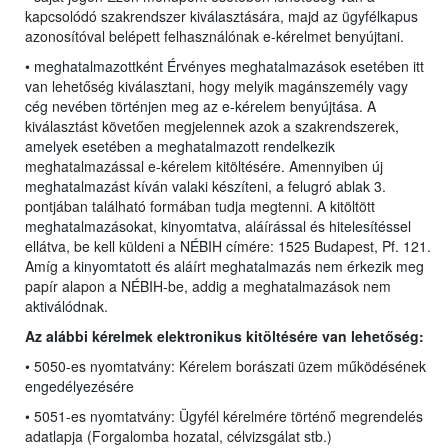
kapcsolódó szakrendszer kiválasztására, majd az ügyfélkapus
azonosítóval belépett felhasználónak e-kérelmet benyújtani.
• meghatalmazottként Érvényes meghatalmazások esetében itt
van lehetőség kiválasztani, hogy melyik magánszemély vagy
cég nevében történjen meg az e-kérelem benyújtása. A
kiválasztást követően megjelennek azok a szakrendszerek,
amelyek esetében a meghatalmazott rendelkezik
meghatalmazással e-kérelem kitöltésére. Amennyiben új
meghatalmazást kíván valaki készíteni, a felugró ablak 3.
pontjában található formában tudja megtenni. A kitöltött
meghatalmazásokat, kinyomtatva, aláírással és hitelesítéssel
ellátva, be kell küldeni a NÉBIH címére: 1525 Budapest, Pf. 121.
Amíg a kinyomtatott és aláírt meghatalmazás nem érkezik meg
papír alapon a NÉBIH-be, addig a meghatalmazások nem
aktiválódnak.
Az alábbi kérelmek elektronikus kitöltésére van lehetőség:
• 5050-es nyomtatvány: Kérelem borászati üzem működésének
engedélyezésére
• 5051-es nyomtatvány: Ügyfél kérelmére történő megrendelés
adatlapja (Forgalomba hozatal, célvizsgálat stb.)