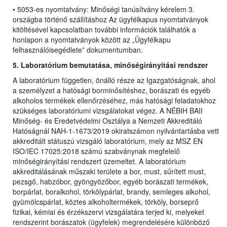
• 5053-es nyomtatvány: Minőségi tanúsítvány kérelem 3.
országba történő szállításhoz Az ügyfélkapus nyomtatványok
kitöltésével kapcsolatban további információk találhatók a
honlapon a nyomtatványok között az „Ügyfélkapu
felhasználóisegédlete” dokumentumban.
5. Laboratórium bemutatása, minőségirányítási rendszer
A laboratórium független, önálló része az Igazgatóságnak, ahol
a személyzet a hatósági borminősítéshez, borászati és egyéb
alkoholos termékek ellenőrzéséhez, más hatósági feladatokhoz
szükséges laboratóriumi vizsgálatokat végez. A NÉBIH BAII
Minőség- és Eredetvédelmi Osztálya a Nemzeti Akkreditáló
Hatóságnál NAH-1-1673/2019 okiratszámon nyilvántartásba vett
akkreditált státuszú vizsgáló laboratórium, mely az MSZ EN
ISO/IEC 17025:2018 számú szabványnak megfelelő
minőségirányítási rendszert üzemeltet. A laboratórium
akkreditálásának műszaki területe a bor, must, sűrített must,
pezsgő, habzóbor, gyöngyözőbor, egyéb borászati termékek,
borpárlat, boralkohol, törkölypárlat, brandy, semleges alkohol,
gyümölcspárlat, köztes alkoholtermékek, törköly, borseprő
fizikai, kémiai és érzékszervi vizsgálatára terjed ki, melyeket
rendszerint borászatok (ügyfelek) megrendelésére különböző