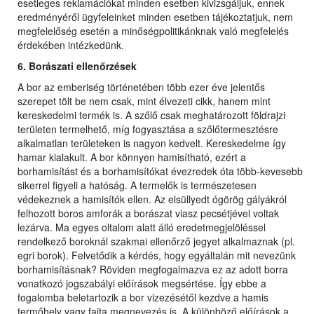
esetleges reklamációkat minden esetben kivizsgáljuk, ennek
eredményéről ügyfeleinket minden esetben tájékoztatjuk, nem
megfelelőség esetén a minőségpolitikánknak való megfelelés
érdekében intézkedünk.
6. Borászati ellenőrzések
A bor az emberiség történetében több ezer éve jelentős
szerepet tölt be nem csak, mint élvezeti cikk, hanem mint
kereskedelmi termék is. A szőlő csak meghatározott földrajzi
területen termelhető, míg fogyasztása a szőlőtermesztésre
alkalmatlan területeken is nagyon kedvelt. Kereskedelme így
hamar kialakult. A bor könnyen hamisítható, ezért a
borhamisítást és a borhamisítókat évezredek óta több-kevesebb
sikerrel figyeli a hatóság. A termelők is természetesen
védekeznek a hamisítók ellen. Az elsüllyedt ógörög gályákról
felhozott boros amforák a borászat viasz pecsétjével voltak
lezárva. Ma egyes oltalom alatt álló eredetmegjelöléssel
rendelkező boroknál szakmai ellenőrző jegyet alkalmaznak (pl.
egri borok). Felvetődik a kérdés, hogy egyáltalán mit nevezünk
borhamisításnak? Röviden megfogalmazva ez az adott borra
vonatkozó jogszabályi előírások megsértése. Így ebbe a
fogalomba beletartozik a bor vizezésétől kezdve a hamis
termőhely vagy fajta megnevezés is. A különböző előírások a