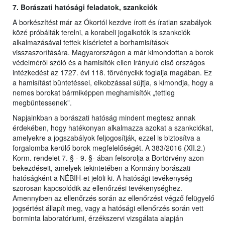
7. Borászati hatósági feladatok, szankciók
A borkészítést már az Ókortól kezdve írott és íratlan szabályok
közé próbálták terelni, a korabeli jogalkotók is szankciók
alkalmazásával tettek kísérletet a borhamisítások
visszaszorítására. Magyarországon a már kimondottan a borok
védelméről szóló és a hamisítók ellen irányuló első országos
intézkedést az 1727. évi 118. törvénycikk foglalja magában. Ez
a hamisítást büntetéssel, elkobzással sújtja, s kimondja, hogy a
nemes borokat bármiképpen meghamisítók „tettleg
megbüntessenek”.
Napjainkban a borászati hatóság mindent megtesz annak
érdekében, hogy hatékonyan alkalmazza azokat a szankciókat,
amelyekre a jogszabályok feljogosítják, ezzel is biztosítva a
forgalomba kerülő borok megfelelőségét. A 383/2016 (XII.2.)
Korm. rendelet 7. § - 9. §- ában felsorolja a Bortörvény azon
bekezdéseit, amelyek tekintetében a Kormány borászati
hatóságként a NÉBIH-et jelöli ki. A hatósági tevékenység
szorosan kapcsolódik az ellenőrzési tevékenységhez.
Amennyiben az ellenőrzés során az ellenőrzést végző felügyelő
jogsértést állapít meg, vagy a hatósági ellenőrzés során vett
borminta laboratóriumi, érzékszervi vizsgálata alapján