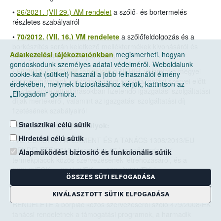
•
26/2021. (VII 29.) AM rendelet
a szőlő- és bortermelés
részletes szabályairól
•
70/2012. (VII. 16.) VM rendelete
a szőlőfeldolgozás és a
borkészítés során keletkező melléktermékek kivonásáról és
Adatkezelési tájékoztatónkban
megismerheti, hogyan
támogatással történő lepárlásáról
gondoskodunk személyes adatai védelméről. Weboldalunk
•
63/2012. (VII.2) VM rendelete
a NÉBIH, valamint a megyei
cookie-kat (sütiket) használ a jobb felhasználói élmény
kormányhivatalok mezőgazdasági szakigazgatási szervei előtt
érdekében, melynek biztosításához kérjük, kattintson az
kezdeményezett eljárásokban fizetendő igazgatási szolgáltatási
„Elfogadom” gombra.
díjak mértékéről, valamint az igazgatási szolgáltatási díj
fizetésének szabályairól
Statisztikai célú sütik
Európai Uniós jogszabályok:
Hirdetési célú sütik
•
AZ EURÓPAI PARLAMENT ÉS A TANÁCS 1308/2013/EU
RENDELETE(2013. december 17.)
mezőgazdasági
Alapműködést biztosító és funkcionális sütik
termékpiacok közös szervezésének létrehozásáról, és a
922/72/EGK, a 234/79/EK, az 1037/2001/EK és az
ÖSSZES SÜTI ELFOGADÁSA
1234/2007/EK tanácsi rendelet hatályon kívül helyezéséről
• A BIZOTTSÁG 2008. június 27.-én hozott 555/2008/EK
KIVÁLASZTOTT SÜTIK ELFOGADÁSA
RENDELETE a borpiac közös szervezéséről szóló 479/2008/EK
tanácsi rendeletnek a támogatási programok, a harmadik