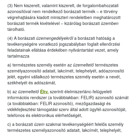
(3) Nem kiszerelt, valamint kiszerelt, de forgalombahozatali
azonosítóval nem rendelkező borászati termék – e törvény
végrehajtására kiadott miniszteri rendeletben meghatározott
borászati termék kivételével – kizárólag borászati
üzemben
tárolható.
(4) A borászati
üzemengedélyekről
a borászati hatóság a
tevékenységére vonatkozó jogszabályban foglalt ellenőrzési
feladatainak ellátása érdekében nyilvántartást vezet, amely
tartalmazza
a) természetes személy esetén az
üzemeltető
természetes
személyazonosító adatait, lakcímét, telephelyét, adóazonosító
jelét, egyéni vállalkozó természetes személy esetén a nevét,
székhelyét és adószámát,
b) az
üzemeltető
Éltv.
szerinti élelmiszerlánc-felügyeleti
információs rendszer (a továbbiakban: FELIR) azonosító számát
(a továbbiakban: FELIR azonosító), mezőgazdasági és
vidékfejlesztési támogatási szerv által adott ügyfél-azonosítóját,
telefonos és elektronikus elérhetőségét,
c) a borászati
üzem
szakmai tevékenységéért felelős személy
természetes személyazonosító adatait, lakcímét, telephelyét,