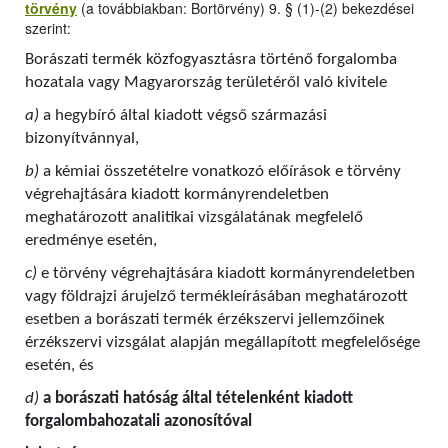
törvény
(a továbbiakban: Bortörvény) 9. § (1)-(2) bekezdései
szerint:
Borászati termék közfogyasztásra történő forgalomba
hozatala vagy Magyarország területéről való kivitele
a)
a hegybíró által kiadott végső származási
bizonyítvánnyal,
b)
a kémiai összetételre vonatkozó előírások e törvény
végrehajtására kiadott kormányrendeletben
meghatározott analitikai vizsgálatának megfelelő
eredménye esetén,
c)
e törvény végrehajtására kiadott kormányrendeletben
vagy földrajzi árujelző termékleírásában meghatározott
esetben a borászati termék érzékszervi jellemzőinek
érzékszervi vizsgálat alapján megállapított megfelelősége
esetén, és
d)
a borászati hatóság által tételenként kiadott
forgalombahozatali azonosítóval