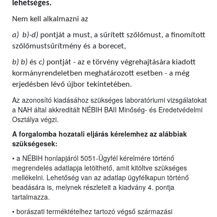
lehetséges.
Nem kell alkalmazni az
a)
b)-d)
pontját a must, a sűrített szőlőmust, a finomított
szőlőmustsűrítmény és a borecet,
b) b)
és
c)
pontját - az e törvény végrehajtására kiadott
kormányrendeletben meghatározott esetben - a még
erjedésben lévő újbor tekintetében.
Az azonosító kiadásához szükséges laboratóriumi vizsgálatokat
a NAH által akkreditált NÉBIH BAII Minőség- és Eredetvédelmi
Osztálya végzi.
A forgalomba hozatali eljárás kérelemhez az alábbiak
szükségesek:
• a NÉBIH honlapjáról 5051-Ügyfél kérelmére történő
megrendelés adatlapja letölthető, amit kitöltve szükséges
mellékelni. Lehetőség van az adatlap ügyfélkapun történő
beadására is, melynek részleteit a kiadvány 4. pontja
tartalmazza.
• borászati terméktételhez tartozó végső származási