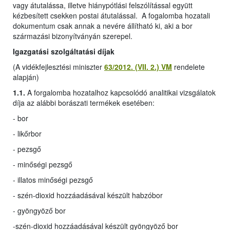
vagy átutalássa, illetve hiánypótlási felszólítással együtt
kézbesített csekken postai átutalással. A fogalomba hozatali
dokumentum csak annak a nevére állítható ki, aki a bor
származási bizonyítványán szerepel.
Igazgatási szolgáltatási díjak
(A vidékfejlesztési miniszter
63/2012. (VII. 2.) VM
rendelete
alapján)
1.1.
A forgalomba hozatalhoz kapcsolódó analitikai vizsgálatok
díja az alábbi borászati termékek esetében:
- bor
- likőrbor
- pezsgő
- minőségi pezsgő
- illatos minőségi pezsgő
- szén-dioxid hozzáadásával készült habzóbor
- gyöngyöző bor
-
szén-dioxid hozzáadásával készült gyöngyöző bor