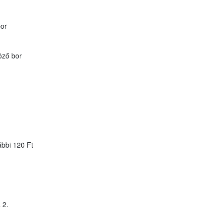
bor
öző bor
ábbi 120 Ft
 2.