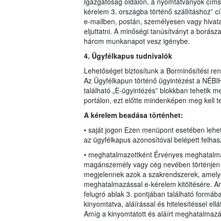
Igazgatóság oldalon, a nyomtatványok címsz
kérelem 3. országba történő szállításhoz” cím
e-mailben, postán, személyesen vagy hivatal
eljuttatni. A minőségi tanúsítványt a borásza
három munkanapot vesz igénybe.
4. Ügyfélkapus tudnivalók
Lehetőséget biztosítunk a Borminősítési re
Az Ügyfélkapun történő ügyintézést a NÉBIH
található „E-ügyintézés” blokkban tehetik 
portálon, ezt előtte mindenképen meg kell t
A kérelem beadása történhet:
• saját jogon Ezen menüpont esetében lehe
az ügyfélkapus azonosítóval belépett felhas
• meghatalmazottként Érvényes meghatalmaz
magánszemély vagy cég nevében történjen m
megjelennek azok a szakrendszerek, amely
meghatalmazással e-kérelem kitöltésére. Am
felugró ablak 3. pontjában található formáb
kinyomtatva, aláírással és hitelesítéssel el
Amíg a kinyomtatott és aláírt meghatalmaz