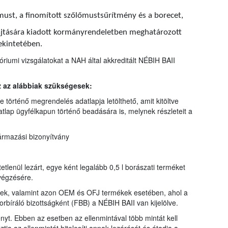
őmust, a finomított szőlőmustsűrítmény és a borecet,
hajtására kiadott kormányrendeletben meghatározott
ekintetében.
riumi vizsgálatokat a NAH által akkreditált NÉBIH BAII
z az alábbiak szükségesek:
 történő megrendelés adatlapja letölthető, amit kitöltve
tlap ügyfélkapun történő beadására is, melynek részleteit a
ármazási bizonyítvány
etlenül lezárt, egye ként legalább 0,5 l borászati terméket
lvégzésére.
kek, valamint azon OEM és OFJ termékek esetében, ahol a
borbíráló bizottságként (FBB) a NÉBIH BAII van kijelölve.
ényt. Ebben az esetben az ellenmintával több mintát kell