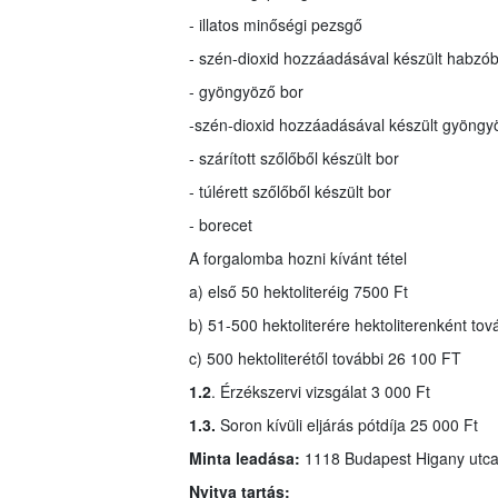
- illatos minőségi pezsgő
- szén-dioxid hozzáadásával készült habzó
- gyöngyöző bor
-
szén-dioxid hozzáadásával készült gyöngy
- szárított szőlőből készült bor
- túlérett szőlőből készült bor
- borecet
A forgalomba hozni kívánt tétel
a) első 50 hektoliteréig 7500 Ft
b) 51-500 hektoliterére hektoliterenként tov
c) 500 hektoliterétől további 26 100 FT
1.2
. Érzékszervi vizsgálat 3 000 Ft
1.3.
Soron kívüli eljárás pótdíja 25 000 Ft
Minta leadása:
1118 Budapest Higany utca
Nyitva tartás: