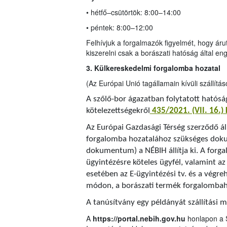
• hétfő–csütörtök: 8:00–14:00
• péntek: 8:00–12:00
Felhívjuk a forgalmazók figyelmét, hogy áruter
kiszerelni csak a borászati hatóság által e
3. Külkereskedelmi forgalomba hozatal
(Az Európai Unió tagállamain kívüli szállítás
A szőlő-bor ágazatban folytatott hatóság
kötelezettségekről
435/2021. (VII. 16.)
Az Európai Gazdasági Térség szerződő ál
forgalomba hozatalához szükséges dok
dokumentum) a NÉBIH állítja ki. A forg
ügyintézésre köteles ügyfél, valamint az
esetében az E-ügyintézési tv. és a végr
módon, a borászati termék forgalombaho
A tanúsítvány egy példányát szállítási 
A
https://portal.nebih.gov.hu
honlapon a 