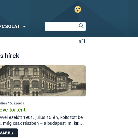
PCSOLAT
s hírek
úlius 15, szerda
éve történt
vvel ezelőtt 1901. július 15-én, költözött be
z, még csak részben – a budapesti m. kir.
i vetőmagvizsgáló állomás a Kis Rókus utca
VÁBB >
ám alatti, Czigler Győző által tervezett új