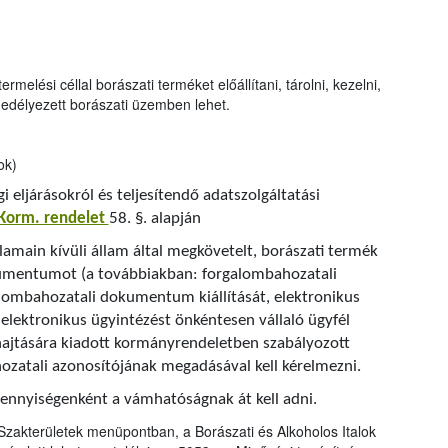
melési céllal borászati terméket előállítani, tárolni, kezelni,
ngedélyezett borászati üzemben lehet.
ok)
i eljárásokról és teljesítendő adatszolgáltatási
 Korm. rendelet
58. §. alapján
lamain kívüli állam által megkövetelt, borászati termék
umentumot (a továbbiakban: forgalombahozatali
alombahozatali dokumentum kiállítását, elektronikus
 elektronikus ügyintézést önkéntesen vállaló ügyfél
ehajtására kiadott kormányrendeletben szabályozott
zatali azonosítójának megadásával kell kérelmezni.
mennyiségenként a vámhatóságnak át kell adni.
Szakterületek menüpontban, a Borászati és Alkoholos Italok