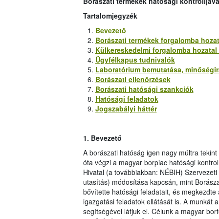
Borászati termékek hatósági kontrolljáv
Tartalomjegyzék
Bevezető
Borászati termékek forgalomba hozat
Külkereskedelmi forgalomba hozatal (
Ügyfélkapus tudnivalók
Laboratórium bemutatása, minőségirá
Borászati ellenőrzések
Borászati hatósági szankciók
Hatósági feladatok
Jogszabályi háttér
1.
Bevezető
A borászati hatóság igen nagy múltra tekin
óta végzi a magyar borpiac hatósági kontrol
Hivatal (a továbbiakban: NÉBIH) Szervezeti
utasítás) módosítása kapcsán, mint Borászat
bővítette hatósági feladatait, és megkezdte
igazgatási feladatok ellátását is. A munkát
segítségével látjuk el. Célunk a magyar bo