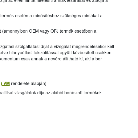
tja az ellenmintát,hitelesíti annak lezárását és átadja a
 termék esetén a minősítéshez szükséges mintákat a
ozat (amennyiben OEM vagy OFJ termék esetében a
gazgatási szolgáltatási díjat a vizsgálat megrendelésekor kell
etve hiánypótlási felszólítással együtt kézbesített csekken
kumentum csak annak a nevére állítható ki, aki a bor
2.) VM
rendelete alapján)
itikai vizsgálatok díja az alábbi borászati termékek