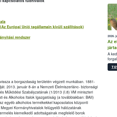
al kapcsolatos tudnivalók
épüle
ala
Az Európai Unió tagállamain kívüli szállítások)
2026. j
nyítási rendszer
Az e
járta
A kedv
forga
Korm.
TO
sérül
felme
veszé
t vissza a borgazdaság területén végzett munkában. 1881-
Ezen 
lját. 2013. január 8-án a Nemzeti Élelmiszerlánc- biztonsági
vonni
 és Működési Szabályzatának (1/2013 (I.8) VM miniszteri
jártas
i és Alkoholos Italok Igazgatóság (a továbbiakban: BAII)
 az egyéb alkoholos termékekkel kapcsolatos központi
 a Megyei Kormányhivatalok felügyelői hálózatának
rtermelés kiemelkedő adottságainak megfelelő borok