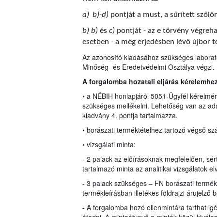
a)
b)-d)
pontját a must, a sűrített szől
b) b)
és
c)
pontját - az e törvény végre
esetben - a még erjedésben lévő újbor t
Az azonosító kiadásához szükséges laborató
Minőség- és Eredetvédelmi Osztálya végzi.
A forgalomba hozatali eljárás kérelemhe
• a NÉBIH honlapjáról 5051-Ügyfél kérelmére
szükséges mellékelni. Lehetőség van az ada
kiadvány 4. pontja tartalmazza.
• borászati terméktételhez tartozó végső sz
• vizsgálati minta:
- 2 palack az előírásoknak megfelelően, sért
tartalmazó minta az analitikai vizsgálatok e
- 3 palack szükséges – FN borászati termé
termékleírásban illetékes földrajzi árujelző 
- A forgalomba hozó ellenmintára tarthat ig