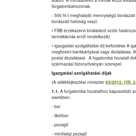
átadni. A mintaátvevő a minták közül kiválasz
forgalombahozónak.
- 500 hl-t meghaladó mennyiségű borászati
borászati hatóság veszi.
• FBB érzékszervi bírálatáról szóló határ
termékleírás erről rendelkezik)
• igazgatási szolgáltatási díj befizetése A i
megfizetni bankkártyával vagy átutalássa, ill
postai átutalással. A fogalomba hozatali do
származási bizonyítványán szerepel.
Igazgatási szolgáltatási díjak
(A vidékfejlesztési miniszter
63/2012. (VII. 
1.1.
A forgalomba hozatalhoz kapcsolódó anal
esetében:
- bor
- likőrbor
- pezsgő
- minőségi pezsgő