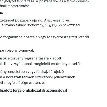
nyhelyzet fenntartása, a jogszabályok és a termékleírások
ljának megteremtése
la
zettséget jogszabály írja elő. A szőlészetről és
(a továbbiakban: Bortörvény) 9. § (1)-(2) bekezdései
nő forgalomba hozatala vagy Magyarország területéről
zási bizonyítvánnyal,
ások e törvény végrehajtására kiadott
itikai vizsgálatának megfelelő eredménye esetén,
ányrendeletben vagy földrajzi árujelző
 a borászati termék érzékszervi jellemzőinek
ott megfelelősége esetén, és
t kiadott forgalombahozatali azonosítóval