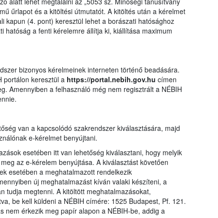
ó alatt lehet megtalálni az „5053 sz. Minőségi tanúsítvány
ű űrlapot és a kitöltési útmutatót. A kitöltés után a kérelmet
i kapun (4. pont) keresztül lehet a borászati hatósághoz
ti hatóság a fenti kérelemre állítja ki, kiállítása maximum
ndszer bizonyos kérelmeinek interneten történő beadására.
 portálon keresztül a
https://portal.nebih.gov.hu
címen
meg. Amennyiben a felhasználó még nem regisztrált a NÉBIH
ennie.
tőség van a kapcsolódó szakrendszer kiválasztására, majd
ználónak e-kérelmet benyújtani.
ások esetében itt van lehetőség kiválasztani, hogy melyik
eg az e-kérelem benyújtása. A kiválasztást követően
ek esetében a meghatalmazott rendelkezik
ennyiben új meghatalmazást kíván valaki készíteni, a
an tudja megtenni. A kitöltött meghatalmazásokat,
látva, be kell küldeni a NÉBIH címére: 1525 Budapest, Pf. 121.
ás nem érkezik meg papír alapon a NÉBIH-be, addig a