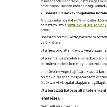
minőségének megőrzése, tisztességes verse
betartásának kellően erős hatósági kontrol
2. Borászati termékek forgalomba hozata
A forgalomba hozatal előtti minősítési kötele
borászatról szóló
2020. évi CLXIII. törvény
szerint:
Borászati termék közfogyasztásra törté
való kivitele
a)
a hegybíró által kiadott végső szárma
b)
a kémiai összetételre vonatkozó előír
kormányrendeletben meghatározott anal
c)
e törvény végrehajtására kiadott korm
termékleírásában meghatározott esetben
érzékszervi vizsgálat alapján megállapít
d)
a borászati hatóság által tételenkén
lehetséges.
Nem kell alkalmazni az