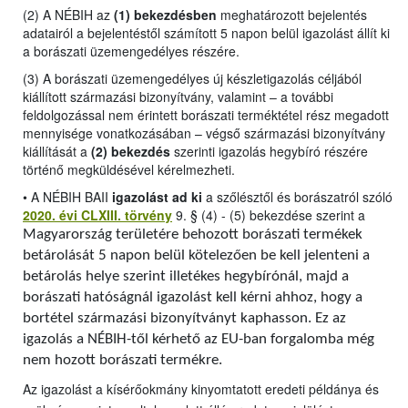
(2) A NÉBIH az
(1) bekezdésben
meghatározott bejelentés
adatairól a bejelentéstől számított 5 napon belül igazolást állít ki
a borászati üzemengedélyes részére.
(3) A borászati üzemengedélyes új készletigazolás céljából
kiállított származási bizonyítvány, valamint – a további
feldolgozással nem érintett borászati terméktétel rész megadott
mennyisége vonatkozásában – végső származási bizonyítvány
kiállítását a
(2) bekezdés
szerinti igazolás hegybíró részére
történő megküldésével kérelmezheti.
•
A NÉBIH BAII
igazolást ad ki
a szőlésztől és borászatról szóló
2020. évi CLXIII. törvény
9. § (4) - (5) bekezdése szerint a
Magyarország területére behozott borászati termékek
betárolását 5 napon belül kötelezően be kell jelenteni a
betárolás helye szerint illetékes hegybírónál, majd a
borászati hatóságnál igazolást kell kérni ahhoz, hogy a
bortétel származási bizonyítványt kaphasson. Ez az
igazolás a NÉBIH-től kérhető az EU-ban forgalomba még
nem hozott borászati termékre.
Az igazolást a kísérőokmány kinyomtatott eredeti példánya és