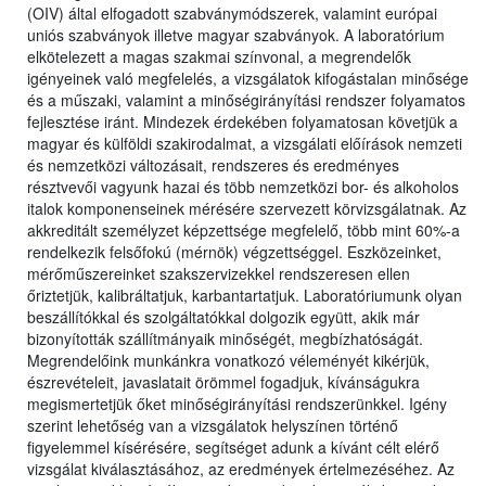
(OIV) által elfogadott szabványmódszerek, valamint európai
uniós szabványok illetve magyar szabványok. A laboratórium
elkötelezett a magas szakmai színvonal, a megrendelők
igényeinek való megfelelés, a vizsgálatok kifogástalan minősége
és a műszaki, valamint a minőségirányítási rendszer folyamatos
fejlesztése iránt. Mindezek érdekében folyamatosan követjük a
magyar és külföldi szakirodalmat, a vizsgálati előírások nemzeti
és nemzetközi változásait, rendszeres és eredményes
résztvevői vagyunk hazai és több nemzetközi bor- és alkoholos
italok komponenseinek mérésére szervezett körvizsgálatnak. Az
akkreditált személyzet képzettsége megfelelő, több mint 60%-a
rendelkezik felsőfokú (mérnök) végzettséggel. Eszközeinket,
mérőműszereinket szakszervizekkel rendszeresen ellen
őriztetjük, kalibráltatjuk, karbantartatjuk. Laboratóriumunk olyan
beszállítókkal és szolgáltatókkal dolgozik együtt, akik már
bizonyították szállítmányaik minőségét, megbízhatóságát.
Megrendelőink munkánkra vonatkozó véleményét kikérjük,
észrevételeit, javaslatait örömmel fogadjuk, kívánságukra
megismertetjük őket minőségirányítási rendszerünkkel. Igény
szerint lehetőség van a vizsgálatok helyszínen történő
figyelemmel kísérésére, segítséget adunk a kívánt célt elérő
vizsgálat kiválasztásához, az eredmények értelmezéséhez. Az