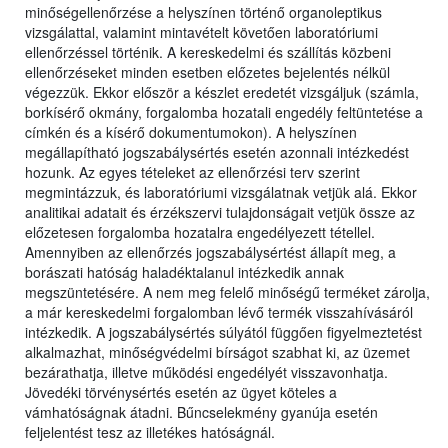
minőségellenőrzése a helyszínen történő organoleptikus
vizsgálattal, valamint mintavételt követően laboratóriumi
ellenőrzéssel történik. A kereskedelmi és szállítás közbeni
ellenőrzéseket minden esetben előzetes bejelentés nélkül
végezzük. Ekkor először a készlet eredetét vizsgáljuk (számla,
borkísérő okmány, forgalomba hozatali engedély feltüntetése a
címkén és a kísérő dokumentumokon). A helyszínen
megállapítható jogszabálysértés esetén azonnali intézkedést
hozunk. Az egyes tételeket az ellenőrzési terv szerint
megmintázzuk, és laboratóriumi vizsgálatnak vetjük alá. Ekkor
analitikai adatait és érzékszervi tulajdonságait vetjük össze az
előzetesen forgalomba hozatalra engedélyezett tétellel.
Amennyiben az ellenőrzés jogszabálysértést állapít meg, a
borászati hatóság haladéktalanul intézkedik annak
megszüntetésére. A nem meg felelő minőségű terméket zárolja,
a már kereskedelmi forgalomban lévő termék visszahívásáról
intézkedik. A jogszabálysértés súlyától függően figyelmeztetést
alkalmazhat, minőségvédelmi bírságot szabhat ki, az üzemet
bezárathatja, illetve működési engedélyét visszavonhatja.
Jövedéki törvénysértés esetén az ügyet köteles a
vámhatóságnak átadni. Bűncselekmény gyanúja esetén
feljelentést tesz az illetékes hatóságnál.