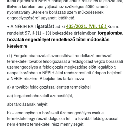
iránti eljárásról a NÉBIH honlapon adunk részletes tájékoztatást,
illetve a kérelem benyújtásához szükséges 5050 számú
nyomtatvány „Kérelem borászati üzem működésének
engedélyezésére” ugyanott letölthető.
•
A NÉBIH BAII
igazolást
ad ki
435/2021. (VII. 16.)
Korm.
orgalomba
rendelet 57. § (1) – (3) bekezdése értelmében
f
hozatali engedéllyel rendelkező tétel módosítás
kérelemre.
(1) Forgalombahozatali azonosítóval rendelkező borászati
terméktétel további feldolgozását a feldolgozást végző borászati
üzemengedélyes a feldolgozás megkezdése előtt legalább 5
nappal korábban a NÉBIH által rendszeresített űrlapon bejelenti
a NÉBIH részére. A bejelentés tartalmazza
a) a további feldolgozással érintett terméktétel
aa) forgalombahozatali azonosítóját,
ab) tárolásának helyét;
b) – amennyiben a borászati üzemengedélyes csak a
terméktétel egy részét dolgozza fel – a további feldolgozással
nem érintett terméktétel rész mennyiségét.