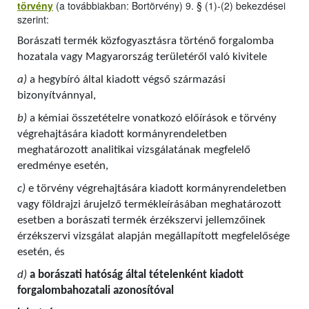
törvény
(a továbbiakban: Bortörvény) 9. § (1)-(2) bekezdései
szerint:
Borászati termék közfogyasztásra történő forgalomba
hozatala vagy Magyarország területéről való kivitele
a)
a hegybíró által kiadott végső származási
bizonyítvánnyal,
b)
a kémiai összetételre vonatkozó előírások e törvény
végrehajtására kiadott kormányrendeletben
meghatározott analitikai vizsgálatának megfelelő
eredménye esetén,
c)
e törvény végrehajtására kiadott kormányrendeletben
vagy földrajzi árujelző termékleírásában meghatározott
esetben a borászati termék érzékszervi jellemzőinek
érzékszervi vizsgálat alapján megállapított megfelelősége
esetén, és
d)
a borászati hatóság által tételenként kiadott
forgalombahozatali azonosítóval