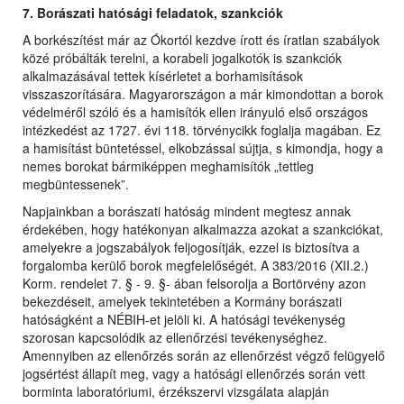
7. Borászati hatósági feladatok, szankciók
A borkészítést már az Ókortól kezdve írott és íratlan szabályok
közé próbálták terelni, a korabeli jogalkotók is szankciók
alkalmazásával tettek kísérletet a borhamisítások
visszaszorítására. Magyarországon a már kimondottan a borok
védelméről szóló és a hamisítók ellen irányuló első országos
intézkedést az 1727. évi 118. törvénycikk foglalja magában. Ez
a hamisítást büntetéssel, elkobzással sújtja, s kimondja, hogy a
nemes borokat bármiképpen meghamisítók „tettleg
megbüntessenek”.
Napjainkban a borászati hatóság mindent megtesz annak
érdekében, hogy hatékonyan alkalmazza azokat a szankciókat,
amelyekre a jogszabályok feljogosítják, ezzel is biztosítva a
forgalomba kerülő borok megfelelőségét. A 383/2016 (XII.2.)
Korm. rendelet 7. § - 9. §- ában felsorolja a Bortörvény azon
bekezdéseit, amelyek tekintetében a Kormány borászati
hatóságként a NÉBIH-et jelöli ki. A hatósági tevékenység
szorosan kapcsolódik az ellenőrzési tevékenységhez.
Amennyiben az ellenőrzés során az ellenőrzést végző felügyelő
jogsértést állapít meg, vagy a hatósági ellenőrzés során vett
borminta laboratóriumi, érzékszervi vizsgálata alapján