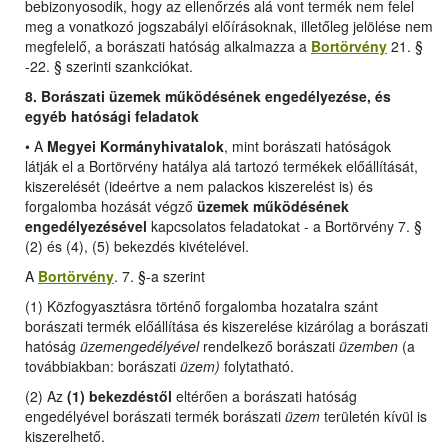
bebizonyosodik, hogy az ellenőrzés alá vont termék nem felel
meg a vonatkozó jogszabályi előírásoknak, illetőleg jelölése nem
megfelelő, a borászati hatóság alkalmazza a
Bortörvény
21. §
-22. § szerinti szankciókat.
8. Borászati üzemek működésének engedélyezése, és
egyéb hatósági feladatok
•
A
Megyei Kormányhivatalok
, mint borászati hatóságok
látják el a Bortörvény hatálya alá tartozó termékek előállítását,
kiszerelését (ideértve a nem palackos kiszerelést is) és
forgalomba hozását végző
üzemek működésének
engedélyezésével
kapcsolatos feladatokat -
a Bortörvény 7. §
(2) és (4), (5) bekezdés kivételével
.
A
Bortörvény
. 7. §-a szerint
(1) Közfogyasztásra történő forgalomba hozatalra szánt
borászati termék előállítása és kiszerelése kizárólag a borászati
hatóság
üzemengedélyével
rendelkező borászati
üzemben
(a
továbbiakban: borászati
üzem)
folytatható.
(2) Az
(1) bekezdéstől
eltérően a borászati hatóság
engedélyével borászati termék borászati
üzem
területén kívül is
kiszerelhető.