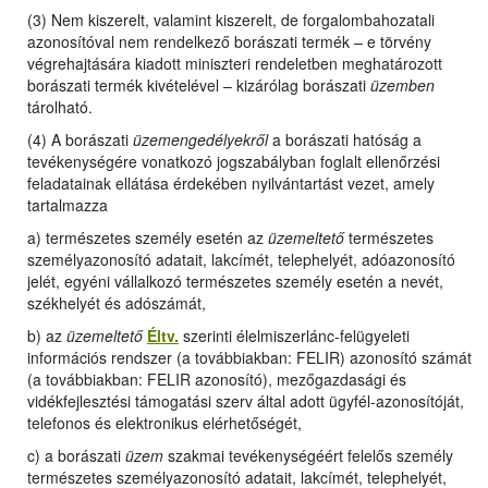
(3) Nem kiszerelt, valamint kiszerelt, de forgalombahozatali
azonosítóval nem rendelkező borászati termék – e törvény
végrehajtására kiadott miniszteri rendeletben meghatározott
borászati termék kivételével – kizárólag borászati
üzemben
tárolható.
(4) A borászati
üzemengedélyekről
a borászati hatóság a
tevékenységére vonatkozó jogszabályban foglalt ellenőrzési
feladatainak ellátása érdekében nyilvántartást vezet, amely
tartalmazza
a) természetes személy esetén az
üzemeltető
természetes
személyazonosító adatait, lakcímét, telephelyét, adóazonosító
jelét, egyéni vállalkozó természetes személy esetén a nevét,
székhelyét és adószámát,
b) az
üzemeltető
Éltv.
szerinti élelmiszerlánc-felügyeleti
információs rendszer (a továbbiakban: FELIR) azonosító számát
(a továbbiakban: FELIR azonosító), mezőgazdasági és
vidékfejlesztési támogatási szerv által adott ügyfél-azonosítóját,
telefonos és elektronikus elérhetőségét,
c) a borászati
üzem
szakmai tevékenységéért felelős személy
természetes személyazonosító adatait, lakcímét, telephelyét,