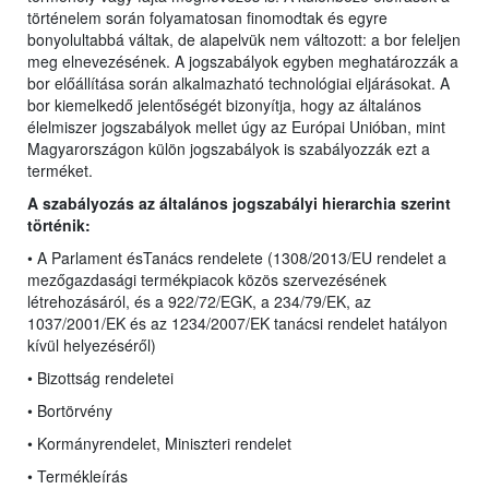
történelem során folyamatosan finomodtak és egyre
bonyolultabbá váltak, de alapelvük nem változott: a bor feleljen
meg elnevezésének. A jogszabályok egyben meghatározzák a
bor előállítása során alkalmazható technológiai eljárásokat. A
bor kiemelkedő jelentőségét bizonyítja, hogy az általános
élelmiszer jogszabályok mellet úgy az Európai Unióban, mint
Magyarországon külön jogszabályok is szabályozzák ezt a
terméket.
A szabályozás az általános jogszabályi hierarchia szerint
történik:
• A Parlament ésTanács rendelete (1308/2013/EU rendelet
a
mezőgazdasági termékpiacok közös szervezésének
létrehozásáról, és a 922/72/EGK, a 234/79/EK, az
1037/2001/EK és az 1234/2007/EK tanácsi rendelet hatályon
kívül helyezéséről)
• Bizottság rendeletei
• Bortörvény
• Kormányrendelet, Miniszteri rendelet
• Termékleírás