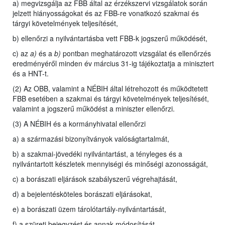
a) megvizsgálja az FBB által az érzékszervi vizsgálatok során
jelzett hiányosságokat és az FBB-re vonatkozó szakmai és
tárgyi követelmények teljesítését,
b) ellenőrzi a nyilvántartásba vett FBB-k jogszerű működését,
c) az
a)
és a
b)
pontban meghatározott vizsgálat és ellenőrzés
eredményéről minden év március 31-ig tájékoztatja a minisztert
és a HNT-t.
(2) Az OBB, valamint a NÉBIH által létrehozott és működtetett
FBB esetében a szakmai és tárgyi követelmények teljesítését,
valamint a jogszerű működést a miniszter ellenőrzi.
(3) A NÉBIH és a kormányhivatal ellenőrzi
a) a származási bizonyítványok valóságtartalmát,
b) a szakmai-jövedéki nyilvántartást, a tényleges és a
nyilvántartott készletek mennyiségi és minőségi azonosságát,
c) a borászati eljárások szabályszerű végrehajtását,
d) a bejelentésköteles borászati eljárásokat,
e) a borászati üzem tárolótartály-nyilvántartását,
f) a szüreti bejegyzést és annak módosítását,