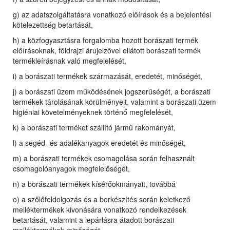
g) az adatszolgáltatásra vonatkozó előírások és a bejelentési
kötelezettség betartását,
h) a közfogyasztásra forgalomba hozott borászati termék
előírásoknak, földrajzi árujelzővel ellátott borászati termék
termékleírásnak való megfelelését,
i) a borászati termékek származását, eredetét, minőségét,
j) a borászati üzem működésének jogszerűségét, a borászati
termékek tárolásának körülményeit, valamint a borászati üzem
higiéniai követelményeknek történő megfelelését,
k) a borászati terméket szállító jármű rakományát,
l) a segéd- és adalékanyagok eredetét és minőségét,
m) a borászati termékek csomagolása során felhasznált
csomagolóanyagok megfelelőségét,
n) a borászati termékek kísérőokmányait, továbbá
o) a szőlőfeldolgozás és a borkészítés során keletkező
melléktermékek kivonására vonatkozó rendelkezések
betartását, valamint a lepárlásra átadott borászati