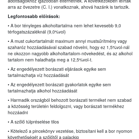
adottságokhoz igazodóan eltérhetnek. A következőkben leírtak
arra az övezetre (C. I.) vonatkoznak, ahová hazánk is tartozik.
Legfontosabb előírások:
• A bor tényleges alkoholtartalma nem lehet kevesebb 9,0
térfogatszázaléknál (9,0%vol)
• A must cukortartalmát maximum annyi mustsűrítmény vagy
szaharóz hozzáadásával szabad növelni, hogy ez 1,5%vol-nál
ne okozzon nagyobb alkoholtartalom-növekedést, és az alkohol
tartalom nem haladhatja meg a 12,5%vol-t.
• Az engedélyezett borászati eljárások egyike sem
tartalmazhatja víz hozzáadását
• Az engedélyezett borászati gyakorlatok egyike sem
tartalmazhatja alkohol hozzáadását
• Harmadik országból behozott borászati terméket nem szabad
a közösség területén feldolgozni, vagy borászati termékhez
hozzáadni
• A szőlő túlpréselése tilos
• Kötelező a pincekönyv vezetése, biztosítani kell a bor nyomon
követhetőségét a szőlőtől a palackig