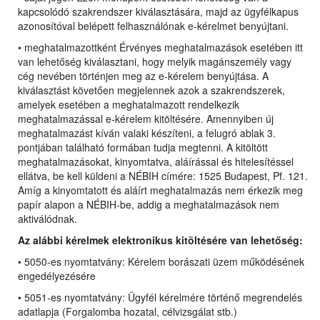
kapcsolódó szakrendszer kiválasztására, majd az ügyfélkapus
azonosítóval belépett felhasználónak e-kérelmet benyújtani.
• meghatalmazottként Érvényes meghatalmazások esetében itt
van lehetőség kiválasztani, hogy melyik magánszemély vagy
cég nevében történjen meg az e-kérelem benyújtása. A
kiválasztást követően megjelennek azok a szakrendszerek,
amelyek esetében a meghatalmazott rendelkezik
meghatalmazással e-kérelem kitöltésére. Amennyiben új
meghatalmazást kíván valaki készíteni, a felugró ablak 3.
pontjában található formában tudja megtenni. A kitöltött
meghatalmazásokat, kinyomtatva, aláírással és hitelesítéssel
ellátva, be kell küldeni a NÉBIH címére: 1525 Budapest, Pf. 121.
Amíg a kinyomtatott és aláírt meghatalmazás nem érkezik meg
papír alapon a NÉBIH-be, addig a meghatalmazások nem
aktiválódnak.
Az alábbi kérelmek elektronikus kitöltésére van lehetőség:
• 5050-es nyomtatvány: Kérelem borászati üzem működésének
engedélyezésére
• 5051-es nyomtatvány: Ügyfél kérelmére történő megrendelés
adatlapja (Forgalomba hozatal, célvizsgálat stb.)