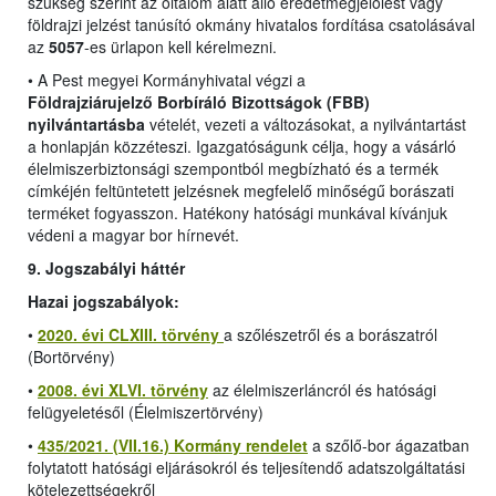
szükség szerint az oltalom alatt álló eredetmegjelölést vagy
földrajzi jelzést tanúsító okmány hivatalos fordítása csatolásával
az
5057
-es ürlapon kell kérelmezni.
•
A Pest megyei Kormányhivatal végzi a
Földrajziárujelző Borbíráló Bizottságok (FBB)
nyilvántartásba
vételét, vezeti a változásokat, a nyilvántartást
a honlapján közzéteszi. Igazgatóságunk célja, hogy a vásárló
élelmiszerbiztonsági szempontból megbízható és a termék
címkéjén feltüntetett jelzésnek megfelelő minőségű borászati
terméket fogyasszon. Hatékony hatósági munkával kívánjuk
védeni a magyar bor hírnevét.
9. Jogszabályi háttér
Hazai jogszabályok:
•
2020. évi CLXIII. törvény
a szőlészetről és a borászatról
(Bortörvény)
•
2008. évi XLVI. törvény
az élelmiszerláncról és hatósági
felügyeletésől (Élelmiszertörvény)
•
435/2021. (VII.16.) Kormány rendelet
a szőlő-bor ágazatban
folytatott hatósági eljárásokról és teljesítendő adatszolgáltatási
kötelezettségekről