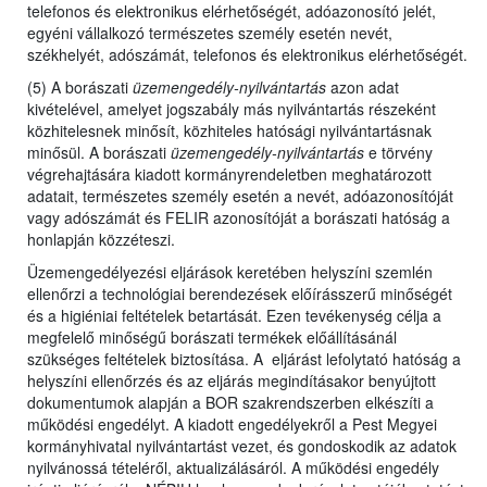
telefonos és elektronikus elérhetőségét, adóazonosító jelét,
egyéni vállalkozó természetes személy esetén nevét,
székhelyét, adószámát, telefonos és elektronikus elérhetőségét.
(5) A borászati
üzemengedély-nyilvántartás
azon adat
kivételével, amelyet jogszabály más nyilvántartás részeként
közhitelesnek minősít, közhiteles hatósági nyilvántartásnak
minősül. A borászati
üzemengedély-nyilvántartás
e törvény
végrehajtására kiadott kormányrendeletben meghatározott
adatait, természetes személy esetén a nevét, adóazonosítóját
vagy adószámát és FELIR azonosítóját a borászati hatóság a
honlapján közzéteszi.
Üzemengedélyezési eljárások keretében helyszíni szemlén
ellenőrzi a technológiai berendezések előírásszerű minőségét
és a higiéniai feltételek betartását. Ezen tevékenység célja a
megfelelő minőségű borászati termékek előállításánál
szükséges feltételek biztosítása. A eljárást lefolytató hatóság a
helyszíni ellenőrzés és az eljárás megindításakor benyújtott
dokumentumok alapján a BOR szakrendszerben elkészíti a
működési engedélyt. A kiadott engedélyekről a Pest Megyei
kormányhivatal nyilvántartást vezet, és gondoskodik az adatok
nyilvánossá tételéről, aktualizálásáról. A működési engedély