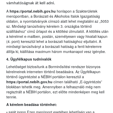
vámhatóságnak át kell adni.
A
https://portal.nebih.gov.hu
honlapon a Szakterületek
menüpontban, a Borászati és Alkoholos Italok Igazgatóság
oldalon, a nyomtatványok címszó alatt lehet megtalálni az „5053
sz. Minőségi tanúsítvány kérelem 3. országba történő
szállításhoz” című űrlapot és a kitöltési útmutatót. A kitöltés után
a kérelmet e-mailben, postán, személyesen vagy hivatali kapun
(4. pont) keresztül lehet a borászati hatósághoz eljuttatni. A
minőségi tanúsítványt a borászati hatóság a fenti kérelemre
állítja ki, kiállítása maximum három munkanapot vesz igénybe.
4. Ügyfélkapus tudnivalók
Lehetőséget biztosítunk a Borminősítési rendszer bizonyos
kérelmeinek interneten történő beadására. Az Ügyfélkapun
történő ügyintézést a NÉBIH portálon keresztül a
https://portal.nebih.gov.hu
címen található „E-ügyintézés”
blokkban tehetik meg. Amennyiben a felhasználó még nem
regisztrált a NÉBIH portálon, ezt előtte mindenképen meg kell
tennie.
A kérelem beadása történhet:
• saját jogon Ezen menüpont esetében lehetőség van a