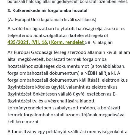
borászati hatóság által engedélyezett borászati üzemben lehet.
3. Külkereskedelmi forgalomba hozatal
(Az Európai Unió tagállamain kívüli szállítások)
A szőlő-bor ágazatban folytatott hatósági eljárásokról és
teljesítendő adatszolgáltatási kötelezettségekről
435/2021. (VII. 16.) Korm. rendelet
58. §. alapján
Az Európai Gazdasági Térség szerződő államain kívüli állam
által megkövetelt, borászati termék forgalomba
hozatalához szükséges dokumentumot (a továbbiakban:
forgalombahozatali dokumentum) a NÉBIH állítja ki. A
forgalombahozatali dokumentum kiállítását, elektronikus
ügyintézésre köteles ügyfél, valamint az elektronikus
ügyintézést önkéntesen vállaló ügyfél esetében az E-
ügyintézési tv. és a végrehajtására kiadott
kormányrendeletben szabályozott módon, a borászati
termék forgalombahozatali azonosítójának megadásával
kell kérelmezni.
A tanúsítvány egy példányát szállítási mennyiségenként a