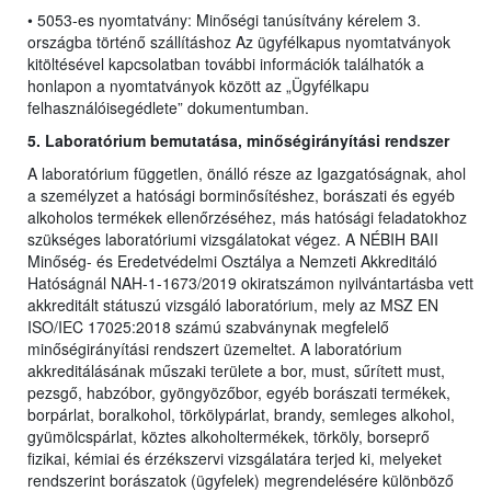
• 5053-es nyomtatvány: Minőségi tanúsítvány kérelem 3.
országba történő szállításhoz Az ügyfélkapus nyomtatványok
kitöltésével kapcsolatban további információk találhatók a
honlapon a nyomtatványok között az „Ügyfélkapu
felhasználóisegédlete” dokumentumban.
5. Laboratórium bemutatása, minőségirányítási rendszer
A laboratórium független, önálló része az Igazgatóságnak, ahol
a személyzet a hatósági borminősítéshez, borászati és egyéb
alkoholos termékek ellenőrzéséhez, más hatósági feladatokhoz
szükséges laboratóriumi vizsgálatokat végez. A NÉBIH BAII
Minőség- és Eredetvédelmi Osztálya a Nemzeti Akkreditáló
Hatóságnál NAH-1-1673/2019 okiratszámon nyilvántartásba vett
akkreditált státuszú vizsgáló laboratórium, mely az MSZ EN
ISO/IEC 17025:2018 számú szabványnak megfelelő
minőségirányítási rendszert üzemeltet. A laboratórium
akkreditálásának műszaki területe a bor, must, sűrített must,
pezsgő, habzóbor, gyöngyözőbor, egyéb borászati termékek,
borpárlat, boralkohol, törkölypárlat, brandy, semleges alkohol,
gyümölcspárlat, köztes alkoholtermékek, törköly, borseprő
fizikai, kémiai és érzékszervi vizsgálatára terjed ki, melyeket
rendszerint borászatok (ügyfelek) megrendelésére különböző