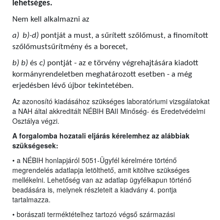
lehetséges.
Nem kell alkalmazni az
a)
b)-d)
pontját a must, a sűrített szőlőmust, a finomított
szőlőmustsűrítmény és a borecet,
b) b)
és
c)
pontját - az e törvény végrehajtására kiadott
kormányrendeletben meghatározott esetben - a még
erjedésben lévő újbor tekintetében.
Az azonosító kiadásához szükséges laboratóriumi vizsgálatokat
a NAH által akkreditált NÉBIH BAII Minőség- és Eredetvédelmi
Osztálya végzi.
A forgalomba hozatali eljárás kérelemhez az alábbiak
szükségesek:
• a NÉBIH honlapjáról 5051-Ügyfél kérelmére történő
megrendelés adatlapja letölthető, amit kitöltve szükséges
mellékelni. Lehetőség van az adatlap ügyfélkapun történő
beadására is, melynek részleteit a kiadvány 4. pontja
tartalmazza.
• borászati terméktételhez tartozó végső származási