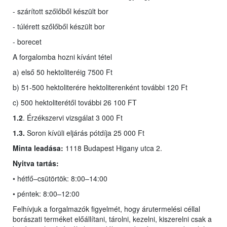
- szárított szőlőből készült bor
- túlérett szőlőből készült bor
- borecet
A forgalomba hozni kívánt tétel
a) első 50 hektoliteréig 7500 Ft
b) 51-500 hektoliterére hektoliterenként további 120 Ft
c) 500 hektoliterétől további 26 100 FT
1.2
. Érzékszervi vizsgálat 3 000 Ft
1.3.
Soron kívüli eljárás pótdíja 25 000 Ft
Minta leadása:
1118 Budapest Higany utca 2.
Nyitva tartás:
• hétfő–csütörtök: 8:00–14:00
• péntek: 8:00–12:00
Felhívjuk a forgalmazók figyelmét, hogy árutermelési céllal
borászati terméket előállítani, tárolni, kezelni, kiszerelni csak a