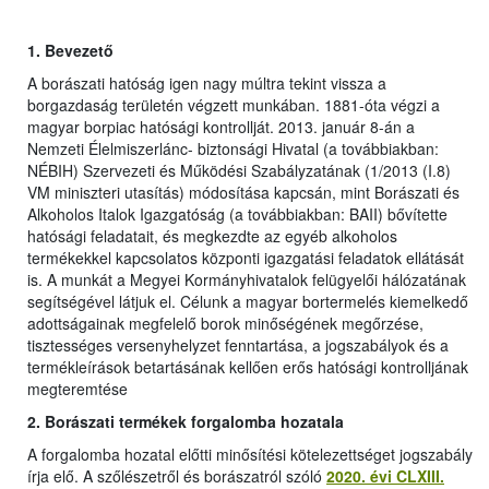
1.
Bevezető
A borászati hatóság igen nagy múltra tekint vissza a
borgazdaság területén végzett munkában. 1881-óta végzi a
magyar borpiac hatósági kontrollját. 2013. január 8-án a
Nemzeti Élelmiszerlánc- biztonsági Hivatal (a továbbiakban:
NÉBIH) Szervezeti és Működési Szabályzatának (1/2013 (I.8)
VM miniszteri utasítás) módosítása kapcsán, mint Borászati és
Alkoholos Italok Igazgatóság (a továbbiakban: BAII) bővítette
hatósági feladatait, és megkezdte az egyéb alkoholos
termékekkel kapcsolatos központi igazgatási feladatok ellátását
is. A munkát a Megyei Kormányhivatalok felügyelői hálózatának
segítségével látjuk el. Célunk a magyar bortermelés kiemelkedő
adottságainak megfelelő borok minőségének megőrzése,
tisztességes versenyhelyzet fenntartása, a jogszabályok és a
termékleírások betartásának kellően erős hatósági kontrolljának
megteremtése
2. Borászati termékek forgalomba hozatala
A forgalomba hozatal előtti minősítési kötelezettséget jogszabály
írja elő. A szőlészetről és borászatról szóló
2020. évi CLXIII.