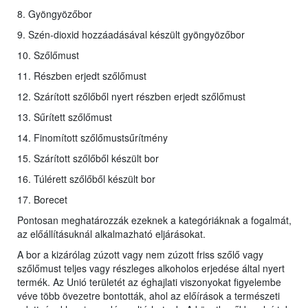
8. Gyöngyözőbor
9. Szén-dioxid hozzáadásával készült gyöngyözőbor
10. Szőlőmust
11. Részben erjedt szőlőmust
12. Szárított szőlőből nyert részben erjedt szőlőmust
13. Sűrített szőlőmust
14. Finomított szőlőmustsűrítmény
15. Szárított szőlőből készült bor
16. Túlérett szőlőből készült bor
17. Borecet
Pontosan meghatározzák ezeknek a kategóriáknak a fogalmát,
az előállításuknál alkalmazható eljárásokat.
A bor a kizárólag zúzott vagy nem zúzott friss szőlő vagy
szőlőmust teljes vagy részleges alkoholos erjedése által nyert
termék. Az Unió területét az éghajlati viszonyokat figyelembe
véve több övezetre bontották, ahol az előírások a természeti