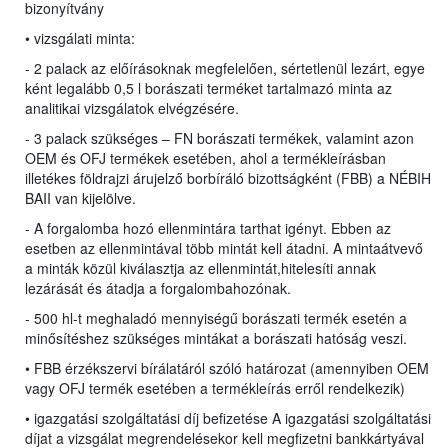
bizonyítvány
• vizsgálati minta:
- 2 palack az előírásoknak megfelelően, sértetlenül lezárt, egye
ként legalább 0,5 l borászati terméket tartalmazó minta az
analitikai vizsgálatok elvégzésére.
- 3 palack szükséges – FN borászati termékek, valamint azon
OEM és OFJ termékek esetében, ahol a termékleírásban
illetékes földrajzi árujelző borbíráló bizottságként (FBB) a NÉBIH
BAII van kijelölve.
- A forgalomba hozó ellenmintára tarthat igényt. Ebben az
esetben az ellenmintával több mintát kell átadni. A mintaátvevő
a minták közül kiválasztja az ellenmintát,hitelesíti annak
lezárását és átadja a forgalombahozónak.
- 500 hl-t meghaladó mennyiségű borászati termék esetén a
minősítéshez szükséges mintákat a borászati hatóság veszi.
• FBB érzékszervi bírálatáról szóló határozat (amennyiben OEM
vagy OFJ termék esetében a termékleírás erről rendelkezik)
• igazgatási szolgáltatási díj befizetése A igazgatási szolgáltatási
díjat a vizsgálat megrendelésekor kell megfizetni bankkártyával