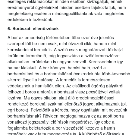
esetleges reklamációkat minden esetben kivizsgáljuk, ennek
eredményéről ügyfeleinket minden esetben tájékoztatjuk, nem
megfelelőség esetén a minőségpolitikánknak való megfelelés
érdekében intézkedünk.
6. Borászati ellenőrzések
A bor az emberiség történetében több ezer éve jelentős
szerepet tölt be nem csak, mint élvezeti cikk, hanem mint
kereskedelmi termék is. A szőlő csak meghatározott földrajzi
területen termelhető, míg fogyasztása a szőlőtermesztésre
alkalmatlan területeken is nagyon kedvelt. Kereskedelme így
hamar kialakult. A bor könnyen hamisítható, ezért a
borhamisítást és a borhamisítókat évezredek óta több-kevesebb
sikerrel figyeli a hatóság. A termelők is természetesen
védekeznek a hamisítók ellen. Az elsüllyedt ógörög gályákról
felhozott boros amforák a borászat viasz pecsétjével voltak
lezárva. Ma egyes oltalom alatt álló eredetmegjelöléssel
rendelkező boroknál szakmai ellenőrző jegyet alkalmaznak (pl.
egri borok). Felvetődik a kérdés, hogy egyáltalán mit nevezünk
borhamisításnak? Röviden megfogalmazva ez az adott borra
vonatkozó jogszabályi előírások megsértése. Így ebbe a
fogalomba beletartozik a bor vizezésétől kezdve a hamis
termőhely vagy fajta megnevezés is. A különböző előírások a