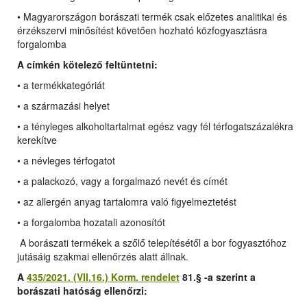
• Magyarországon borászati termék csak előzetes analitikai és
érzékszervi minősítést követően hozható közfogyasztásra
forgalomba
A címkén kötelező feltüntetni:
• a termékkategóriát
• a származási helyet
• a tényleges alkoholtartalmat egész vagy fél térfogatszázalékra
kerekítve
• a névleges térfogatot
• a palackozó, vagy a forgalmazó nevét és címét
• az allergén anyag tartalomra való figyelmeztetést
• a forgalomba hozatali azonosítót
A borászati termékek a szőlő telepítésétől a bor fogyasztóhoz
jutásáig szakmai ellenőrzés alatt állnak.
A
435/2021. (VII.16.) Korm. rendelet
81.§ -a szerint a
borászati hatóság ellenőrzi: