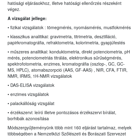
hatósági eljárásokhoz, illetve hatósági ellenőrzés részeként
végez.
A vizsgálat jellege:
• fizikai vizsgálatok : tömegmérés, nyomásmérés, mustfokmérés
• klasszikus analitikai:
gravimetria, titrimetria, desztilláció,
papirkromatográfia, refraktometria, kolorimetria, gyapjúfestés
• műszeres analitikai: konduktometria, direkt potenciometria, pH
mérés,
potenciometriás titrálás, elektronikus sűrűségmérés,
spektrofotometria, enzimes,
kromatográfia (oszlop-, GC, GC-
MS,
HPLC
), atomabszorpció (AAS, GF-AAS) , NIR, CFA, FTIR,
NMR, IRMS, 1H-NMR vizsgálatok
• DAS-ELISA vizsgálatok
• enzimes vizsgálatok
• palackállóság vizsgálat
• érzékszervi: leíró illetve pontozásos érzékszervi bírálat,
borhibák azonosítása
Módszergyűjteményünk több mint 160 eljárást tartalmaz, melyek
többségében a Nemzetközi Szőlészeti és Borászati Szervezet