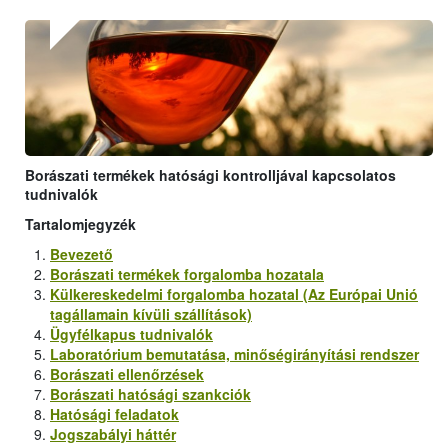
Borászati termékek hatósági kontrolljával kapcsolatos
tudnivalók
Tartalomjegyzék
Bevezető
Borászati termékek forgalomba hozatala
Külkereskedelmi forgalomba hozatal (Az Európai Unió
tagállamain kívüli szállítások)
Ügyfélkapus tudnivalók
Laboratórium bemutatása, minőségirányítási rendszer
Borászati ellenőrzések
Borászati hatósági szankciók
Hatósági feladatok
Jogszabályi háttér