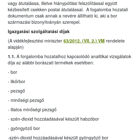
vagy átutalássa, illetve hiánypótlási felszólítással együtt
kézbesített csekken postai átutalással. A fogalomba hozatali
dokumentum csak annak a nevére állítható ki, aki a bor
származási bizonyítványán szerepel.
Igazgatási szolgáltatási díjak
(A vidékfejlesztési miniszter
63/2012. (VII. 2.) VM
rendelete
alapján)
1.1.
A forgalomba hozatalhoz kapcsolódó analitikai vizsgálatok
díja az alábbi borászati termékek esetében:
- bor
- likőrbor
- pezsgő
- minőségi pezsgő
- illatos minőségi pezsgő
- szén-dioxid hozzáadásával készült habzóbor
- gyöngyöző bor
-
szén-dioxid hozzáadásával készült gyöngyöző bor