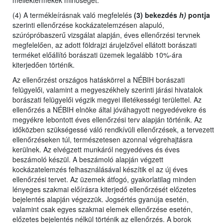
melléktermékek minőségét.
(4) A termékleírásnak való megfelelés
(3) bekezdés
h)
pontja
szerinti ellenőrzése kockázatelemzésen alapuló,
szúrópróbaszerű vizsgálat alapján, éves ellenőrzési tervnek
megfelelően, az adott földrajzi árujelzővel ellátott borászati
terméket előállító borászati üzemek legalább 10%-ára
kiterjedően történik.
Az ellenőrzést
országos hatáskörrel a NÉBIH borászati
felügyelői,
valamint
a megyeszékhely szerinti járási hivatalok
borászati felügyelői végzik megyei illetékességi területtel. Az
ellenőrzés a NÉBIH elnöke által jóváhagyott negyedévekre és
megyékre lebontott éves ellenőrzési terv alapján történik. Az
időközben szükségessé váló rendkívüli ellenőrzések, a tervezett
ellenőrzéseken túl, természetesen azonnal végrehajtásra
kerülnek. Az elvégzett munkáról negyedéves és éves
beszámoló készül. A beszámoló alapján végzett
kockázatelemzés felhasználásával készítik el az új éves
ellenőrzési tervet. Az üzemek átfogó, gyakorlatilag minden
lényeges szakmai előírásra kiterjedő ellenőrzését előzetes
bejelentés alapján végezzük. Jogsértés gyanúja esetén,
valamint csak egyes szakmai elemek ellenőrzése esetén,
előzetes bejelentés nélkül történik az ellenőrzés. A borok