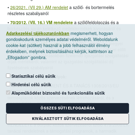
•
26/2021. (VII 29.) AM rendelet
a szőlő- és bortermelés
részletes szabályairól
•
70/2012. (VII. 16.) VM rendelete
a szőlőfeldolgozás és a
borkészítés során keletkező melléktermékek kivonásáról és
Adatkezelési tájékoztatónkban
megismerheti, hogyan
támogatással történő lepárlásáról
gondoskodunk személyes adatai védelméről. Weboldalunk
•
63/2012. (VII.2) VM rendelete
a NÉBIH, valamint a megyei
cookie-kat (sütiket) használ a jobb felhasználói élmény
kormányhivatalok mezőgazdasági szakigazgatási szervei előtt
érdekében, melynek biztosításához kérjük, kattintson az
kezdeményezett eljárásokban fizetendő igazgatási szolgáltatási
„Elfogadom” gombra.
díjak mértékéről, valamint az igazgatási szolgáltatási díj
fizetésének szabályairól
Statisztikai célú sütik
Európai Uniós jogszabályok:
Hirdetési célú sütik
•
AZ EURÓPAI PARLAMENT ÉS A TANÁCS 1308/2013/EU
RENDELETE(2013. december 17.)
mezőgazdasági
Alapműködést biztosító és funkcionális sütik
termékpiacok közös szervezésének létrehozásáról, és a
922/72/EGK, a 234/79/EK, az 1037/2001/EK és az
ÖSSZES SÜTI ELFOGADÁSA
1234/2007/EK tanácsi rendelet hatályon kívül helyezéséről
• A BIZOTTSÁG 2008. június 27.-én hozott 555/2008/EK
KIVÁLASZTOTT SÜTIK ELFOGADÁSA
RENDELETE a borpiac közös szervezéséről szóló 479/2008/EK
tanácsi rendeletnek a támogatási programok, a harmadik