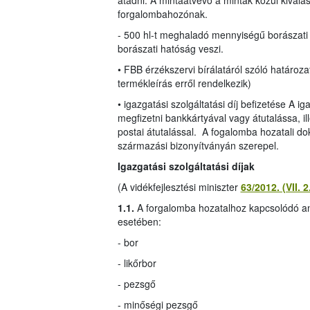
átadni. A mintaátvevő a minták közül kiválasz
forgalombahozónak.
- 500 hl-t meghaladó mennyiségű borászati
borászati hatóság veszi.
• FBB érzékszervi bírálatáról szóló határ
termékleírás erről rendelkezik)
• igazgatási szolgáltatási díj befizetése A i
megfizetni bankkártyával vagy átutalássa, ill
postai átutalással. A fogalomba hozatali do
származási bizonyítványán szerepel.
Igazgatási szolgáltatási díjak
(A vidékfejlesztési miniszter
63/2012. (VII. 
1.1.
A forgalomba hozatalhoz kapcsolódó anal
esetében:
- bor
- likőrbor
- pezsgő
- minőségi pezsgő