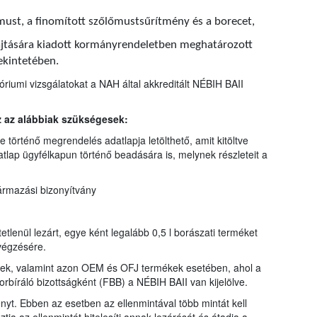
őmust, a finomított szőlőmustsűrítmény és a borecet,
hajtására kiadott kormányrendeletben meghatározott
ekintetében.
riumi vizsgálatokat a NAH által akkreditált NÉBIH BAII
z az alábbiak szükségesek:
 történő megrendelés adatlapja letölthető, amit kitöltve
tlap ügyfélkapun történő beadására is, melynek részleteit a
ármazási bizonyítvány
etlenül lezárt, egye ként legalább 0,5 l borászati terméket
lvégzésére.
kek, valamint azon OEM és OFJ termékek esetében, ahol a
borbíráló bizottságként (FBB) a NÉBIH BAII van kijelölve.
ényt. Ebben az esetben az ellenmintával több mintát kell