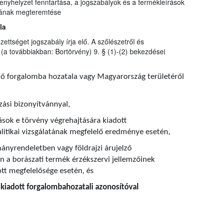
nyhelyzet fenntartása, a jogszabályok és a termékleírások
ljának megteremtése
la
zettséget jogszabály írja elő. A szőlészetről és
(a továbbiakban: Bortörvény) 9. § (1)-(2) bekezdései
nő forgalomba hozatala vagy Magyarország területéről
zási bizonyítvánnyal,
ások e törvény végrehajtására kiadott
itikai vizsgálatának megfelelő eredménye esetén,
ányrendeletben vagy földrajzi árujelző
 a borászati termék érzékszervi jellemzőinek
ott megfelelősége esetén, és
t kiadott forgalombahozatali azonosítóval