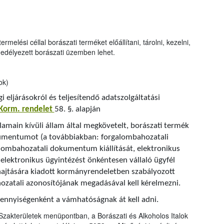
melési céllal borászati terméket előállítani, tárolni, kezelni,
ngedélyezett borászati üzemben lehet.
ok)
i eljárásokról és teljesítendő adatszolgáltatási
 Korm. rendelet
58. §. alapján
lamain kívüli állam által megkövetelt, borászati termék
umentumot (a továbbiakban: forgalombahozatali
alombahozatali dokumentum kiállítását, elektronikus
 elektronikus ügyintézést önkéntesen vállaló ügyfél
ehajtására kiadott kormányrendeletben szabályozott
zatali azonosítójának megadásával kell kérelmezni.
mennyiségenként a vámhatóságnak át kell adni.
Szakterületek menüpontban, a Borászati és Alkoholos Italok