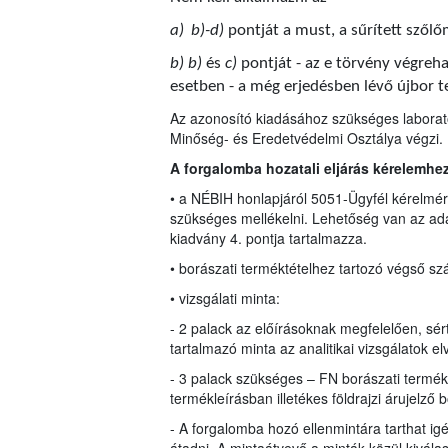
a)
b)-d)
pontját a must, a sűrített szől
b) b)
és
c)
pontját - az e törvény végre
esetben - a még erjedésben lévő újbor t
Az azonosító kiadásához szükséges laborató
Minőség- és Eredetvédelmi Osztálya végzi.
A forgalomba hozatali eljárás kérelemhe
• a NÉBIH honlapjáról 5051-Ügyfél kérelmére
szükséges mellékelni. Lehetőség van az ada
kiadvány 4. pontja tartalmazza.
• borászati terméktételhez tartozó végső sz
• vizsgálati minta:
- 2 palack az előírásoknak megfelelően, sért
tartalmazó minta az analitikai vizsgálatok e
- 3 palack szükséges – FN borászati termé
termékleírásban illetékes földrajzi árujelző 
- A forgalomba hozó ellenmintára tarthat ig