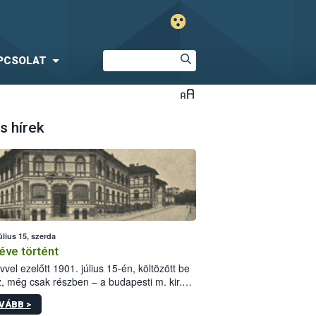
PCSOLAT
s hírek
úlius 15, szerda
éve történt
vvel ezelőtt 1901. július 15-én, költözött be
z, még csak részben – a budapesti m. kir.
i vetőmagvizsgáló állomás a Kis Rókus utca
VÁBB >
ám alatti, Czigler Győző által tervezett új