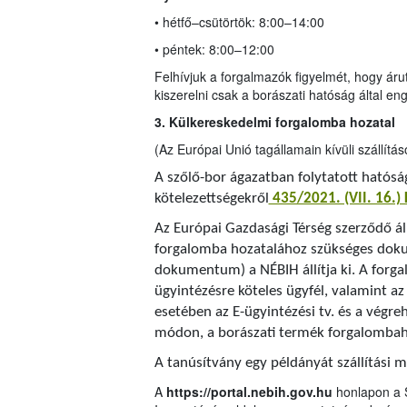
• hétfő–csütörtök: 8:00–14:00
• péntek: 8:00–12:00
Felhívjuk a forgalmazók figyelmét, hogy áruter
kiszerelni csak a borászati hatóság által e
3. Külkereskedelmi forgalomba hozatal
(Az Európai Unió tagállamain kívüli szállítás
A szőlő-bor ágazatban folytatott hatóság
kötelezettségekről
435/2021. (VII. 16.)
Az Európai Gazdasági Térség szerződő ál
forgalomba hozatalához szükséges dok
dokumentum) a NÉBIH állítja ki. A forg
ügyintézésre köteles ügyfél, valamint az
esetében az E-ügyintézési tv. és a végr
módon, a borászati termék forgalombaho
A tanúsítvány egy példányát szállítási 
A
https://portal.nebih.gov.hu
honlapon a 