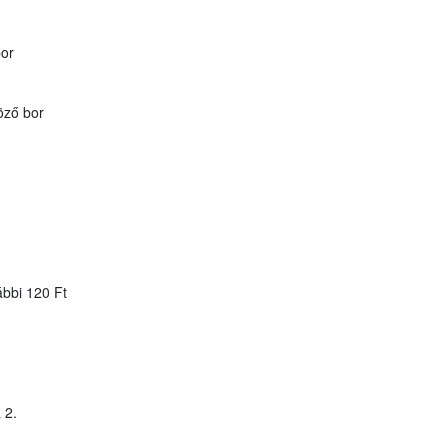
bor
öző bor
ábbi 120 Ft
 2.