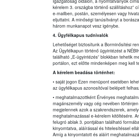
Igazgatóság oldalon, a nyomtatványok címsz
kérelem 3. országba történő szállításhoz” cím
e-mailben, postán, személyesen vagy hivatal
eljuttatni. A minőségi tanúsítványt a borásza
három munkanapot vesz igénybe.
4. Ügyfélkapus tudnivalók
Lehetőséget biztosítunk a Borminősítési re
Az Ügyfélkapun történő ügyintézést a NÉBIH
található „E-ügyintézés” blokkban tehetik 
portálon, ezt előtte mindenképen meg kell t
A kérelem beadása történhet:
• saját jogon Ezen menüpont esetében lehe
az ügyfélkapus azonosítóval belépett felhas
• meghatalmazottként Érvényes meghatalmaz
magánszemély vagy cég nevében történjen m
megjelennek azok a szakrendszerek, amely
meghatalmazással e-kérelem kitöltésére. Am
felugró ablak 3. pontjában található formáb
kinyomtatva, aláírással és hitelesítéssel el
Amíg a kinyomtatott és aláírt meghatalmaz