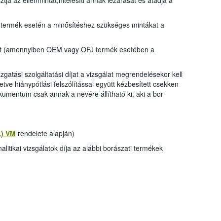
tja az ellenmintát,hitelesíti annak lezárását és átadja a
 termék esetén a minősítéshez szükséges mintákat a
ozat (amennyiben OEM vagy OFJ termék esetében a
gazgatási szolgáltatási díjat a vizsgálat megrendelésekor kell
etve hiánypótlási felszólítással együtt kézbesített csekken
kumentum csak annak a nevére állítható ki, aki a bor
2.) VM
rendelete alapján)
itikai vizsgálatok díja az alábbi borászati termékek