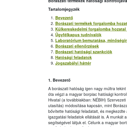
Borászati termékek hatósági kontrolljáv
Tartalomjegyzék
Bevezető
Borászati termékek forgalomba hozat
Külkereskedelmi forgalomba hozatal (
Ügyfélkapus tudnivalók
Laboratórium bemutatása, minőségirá
Borászati ellenőrzések
Borászati hatósági szankciók
Hatósági feladatok
Jogszabályi háttér
1.
Bevezető
A borászati hatóság igen nagy múltra tekin
óta végzi a magyar borpiac hatósági kontrol
Hivatal (a továbbiakban: NÉBIH) Szervezeti
utasítás) módosítása kapcsán, mint Borászat
bővítette hatósági feladatait, és megkezdte
igazgatási feladatok ellátását is. A munkát
segítségével látjuk el. Célunk a magyar bo