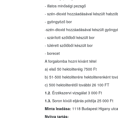
- illatos minőségi pezsgő
- szén-dioxid hozzáadásával készült habzó
- gyöngyöző bor
-
szén-dioxid hozzáadásával készült gyöngy
- szárított szőlőből készült bor
- túlérett szőlőből készült bor
- borecet
A forgalomba hozni kívánt tétel
a) első 50 hektoliteréig 7500 Ft
b) 51-500 hektoliterére hektoliterenként tov
c) 500 hektoliterétől további 26 100 FT
1.2
. Érzékszervi vizsgálat 3 000 Ft
1.3.
Soron kívüli eljárás pótdíja 25 000 Ft
Minta leadása:
1118 Budapest Higany utca
Nyitva tartás: