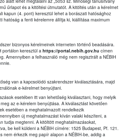
ó alatt lehet megtalálni az „5053 sz. Minőségi tanúsítvány
ű űrlapot és a kitöltési útmutatót. A kitöltés után a kérelmet
i kapun (4. pont) keresztül lehet a borászati hatósághoz
ti hatóság a fenti kérelemre állítja ki, kiállítása maximum
ndszer bizonyos kérelmeinek interneten történő beadására.
 portálon keresztül a
https://portal.nebih.gov.hu
címen
meg. Amennyiben a felhasználó még nem regisztrált a NÉBIH
ennie.
tőség van a kapcsolódó szakrendszer kiválasztására, majd
ználónak e-kérelmet benyújtani.
ások esetében itt van lehetőség kiválasztani, hogy melyik
eg az e-kérelem benyújtása. A kiválasztást követően
ek esetében a meghatalmazott rendelkezik
ennyiben új meghatalmazást kíván valaki készíteni, a
an tudja megtenni. A kitöltött meghatalmazásokat,
látva, be kell küldeni a NÉBIH címére: 1525 Budapest, Pf. 121.
ás nem érkezik meg papír alapon a NÉBIH-be, addig a