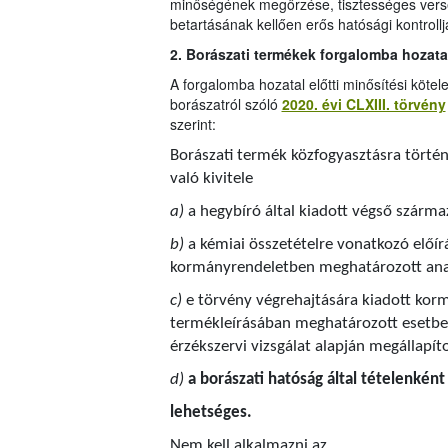
minőségének megőrzése, tisztességes verse
betartásának kellően erős hatósági kontrol
2. Borászati termékek forgalomba hozata
A forgalomba hozatal előtti minősítési kötele
borászatról szóló
2020. évi CLXIII. törvény
szerint:
Borászati termék közfogyasztásra törté
való kivitele
a)
a hegybíró által kiadott végső szárma
b)
a kémiai összetételre vonatkozó előír
kormányrendeletben meghatározott anal
c)
e törvény végrehajtására kiadott korm
termékleírásában meghatározott esetben
érzékszervi vizsgálat alapján megállapít
d)
a borászati hatóság által tételenkén
lehetséges.
Nem kell alkalmazni az