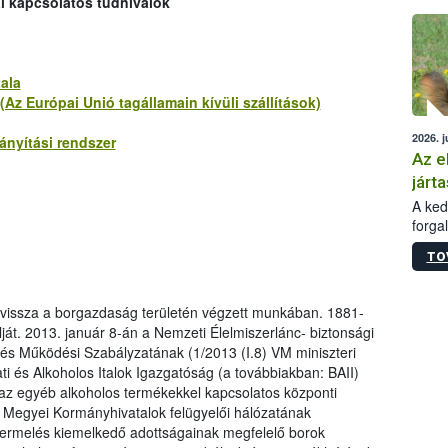
al kapcsolatos tudnivalók
épüle
ala
Az Európai Unió tagállamain kívüli szállítások)
2026. j
nyítási rendszer
Az e
járta
A kedv
forga
Korm.
TO
sérül
felme
veszé
t vissza a borgazdaság területén végzett munkában. 1881-
Ezen 
lját. 2013. január 8-án a Nemzeti Élelmiszerlánc- biztonsági
vonni
 és Működési Szabályzatának (1/2013 (I.8) VM miniszteri
jártas
i és Alkoholos Italok Igazgatóság (a továbbiakban: BAII)
 az egyéb alkoholos termékekkel kapcsolatos központi
 a Megyei Kormányhivatalok felügyelői hálózatának
rtermelés kiemelkedő adottságainak megfelelő borok