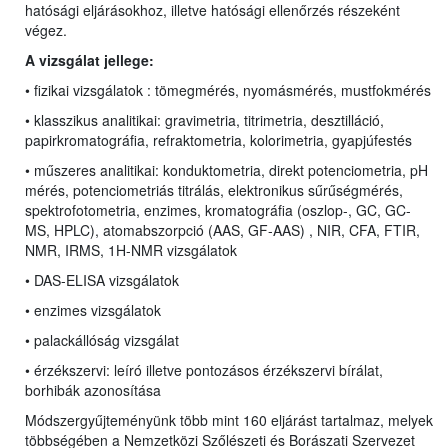
hatósági eljárásokhoz, illetve hatósági ellenőrzés részeként
végez.
A vizsgálat jellege:
• fizikai vizsgálatok : tömegmérés, nyomásmérés, mustfokmérés
• klasszikus analitikai:
gravimetria, titrimetria, desztilláció,
papirkromatográfia, refraktometria, kolorimetria, gyapjúfestés
• műszeres analitikai: konduktometria, direkt potenciometria, pH
mérés,
potenciometriás titrálás, elektronikus sűrűségmérés,
spektrofotometria, enzimes,
kromatográfia (oszlop-, GC, GC-
MS,
HPLC
), atomabszorpció (AAS, GF-AAS) , NIR, CFA, FTIR,
NMR, IRMS, 1H-NMR vizsgálatok
• DAS-ELISA vizsgálatok
• enzimes vizsgálatok
• palackállóság vizsgálat
• érzékszervi: leíró illetve pontozásos érzékszervi bírálat,
borhibák azonosítása
Módszergyűjteményünk több mint 160 eljárást tartalmaz, melyek
többségében a Nemzetközi Szőlészeti és Borászati Szervezet