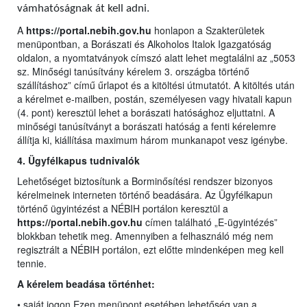
vámhatóságnak át kell adni.
A
https://portal.nebih.gov.hu
honlapon a Szakterületek
menüpontban, a Borászati és Alkoholos Italok Igazgatóság
oldalon, a nyomtatványok címszó alatt lehet megtalálni az „5053
sz. Minőségi tanúsítvány kérelem 3. országba történő
szállításhoz” című űrlapot és a kitöltési útmutatót. A kitöltés után
a kérelmet e-mailben, postán, személyesen vagy hivatali kapun
(4. pont) keresztül lehet a borászati hatósághoz eljuttatni. A
minőségi tanúsítványt a borászati hatóság a fenti kérelemre
állítja ki, kiállítása maximum három munkanapot vesz igénybe.
4. Ügyfélkapus tudnivalók
Lehetőséget biztosítunk a Borminősítési rendszer bizonyos
kérelmeinek interneten történő beadására. Az Ügyfélkapun
történő ügyintézést a NÉBIH portálon keresztül a
https://portal.nebih.gov.hu
címen található „E-ügyintézés”
blokkban tehetik meg. Amennyiben a felhasználó még nem
regisztrált a NÉBIH portálon, ezt előtte mindenképen meg kell
tennie.
A kérelem beadása történhet:
• saját jogon Ezen menüpont esetében lehetőség van a