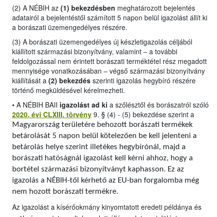
(2) A NÉBIH az
(1) bekezdésben
meghatározott bejelentés
adatairól a bejelentéstől számított 5 napon belül igazolást állít ki
a borászati üzemengedélyes részére.
(3) A borászati üzemengedélyes új készletigazolás céljából
kiállított származási bizonyítvány, valamint – a további
feldolgozással nem érintett borászati terméktétel rész megadott
mennyisége vonatkozásában – végső származási bizonyítvány
kiállítását a
(2) bekezdés
szerinti igazolás hegybíró részére
történő megküldésével kérelmezheti.
•
A NÉBIH BAII
igazolást ad ki
a szőlésztől és borászatról szóló
2020. évi CLXIII. törvény
9. § (4) - (5) bekezdése szerint a
Magyarország területére behozott borászati termékek
betárolását 5 napon belül kötelezően be kell jelenteni a
betárolás helye szerint illetékes hegybírónál, majd a
borászati hatóságnál igazolást kell kérni ahhoz, hogy a
bortétel származási bizonyítványt kaphasson. Ez az
igazolás a NÉBIH-től kérhető az EU-ban forgalomba még
nem hozott borászati termékre.
Az igazolást a kísérőokmány kinyomtatott eredeti példánya és