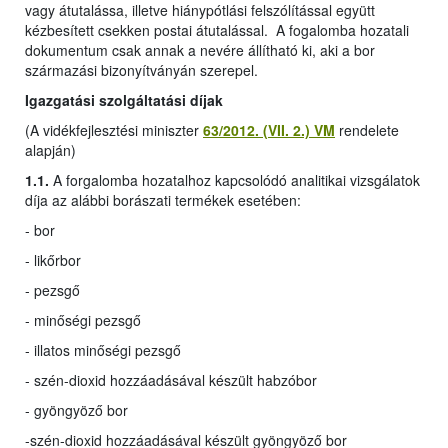
vagy átutalássa, illetve hiánypótlási felszólítással együtt
kézbesített csekken postai átutalással. A fogalomba hozatali
dokumentum csak annak a nevére állítható ki, aki a bor
származási bizonyítványán szerepel.
Igazgatási szolgáltatási díjak
(A vidékfejlesztési miniszter
63/2012. (VII. 2.) VM
rendelete
alapján)
1.1.
A forgalomba hozatalhoz kapcsolódó analitikai vizsgálatok
díja az alábbi borászati termékek esetében:
- bor
- likőrbor
- pezsgő
- minőségi pezsgő
- illatos minőségi pezsgő
- szén-dioxid hozzáadásával készült habzóbor
- gyöngyöző bor
-
szén-dioxid hozzáadásával készült gyöngyöző bor