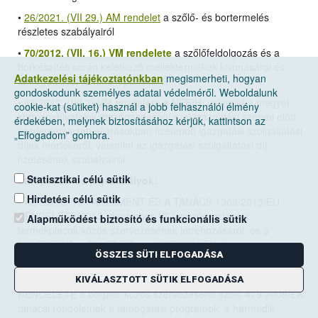
•
26/2021. (VII 29.) AM rendelet
a szőlő- és bortermelés
részletes szabályairól
•
70/2012. (VII. 16.) VM rendelete
a szőlőfeldolgozás és a
borkészítés során keletkező melléktermékek kivonásáról és
Adatkezelési tájékoztatónkban
megismerheti, hogyan
támogatással történő lepárlásáról
gondoskodunk személyes adatai védelméről. Weboldalunk
•
63/2012. (VII.2) VM rendelete
a NÉBIH, valamint a megyei
cookie-kat (sütiket) használ a jobb felhasználói élmény
kormányhivatalok mezőgazdasági szakigazgatási szervei előtt
érdekében, melynek biztosításához kérjük, kattintson az
kezdeményezett eljárásokban fizetendő igazgatási szolgáltatási
„Elfogadom” gombra.
díjak mértékéről, valamint az igazgatási szolgáltatási díj
fizetésének szabályairól
Statisztikai célú sütik
Európai Uniós jogszabályok:
Hirdetési célú sütik
•
AZ EURÓPAI PARLAMENT ÉS A TANÁCS 1308/2013/EU
RENDELETE(2013. december 17.)
mezőgazdasági
Alapműködést biztosító és funkcionális sütik
termékpiacok közös szervezésének létrehozásáról, és a
922/72/EGK, a 234/79/EK, az 1037/2001/EK és az
ÖSSZES SÜTI ELFOGADÁSA
1234/2007/EK tanácsi rendelet hatályon kívül helyezéséről
• A BIZOTTSÁG 2008. június 27.-én hozott 555/2008/EK
KIVÁLASZTOTT SÜTIK ELFOGADÁSA
RENDELETE a borpiac közös szervezéséről szóló 479/2008/EK
tanácsi rendeletnek a támogatási programok, a harmadik