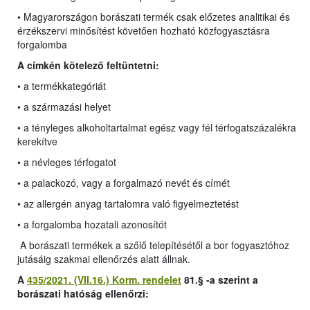
• Magyarországon borászati termék csak előzetes analitikai és
érzékszervi minősítést követően hozható közfogyasztásra
forgalomba
A címkén kötelező feltüntetni:
• a termékkategóriát
• a származási helyet
• a tényleges alkoholtartalmat egész vagy fél térfogatszázalékra
kerekítve
• a névleges térfogatot
• a palackozó, vagy a forgalmazó nevét és címét
• az allergén anyag tartalomra való figyelmeztetést
• a forgalomba hozatali azonosítót
A borászati termékek a szőlő telepítésétől a bor fogyasztóhoz
jutásáig szakmai ellenőrzés alatt állnak.
A
435/2021. (VII.16.) Korm. rendelet
81.§ -a szerint a
borászati hatóság ellenőrzi: