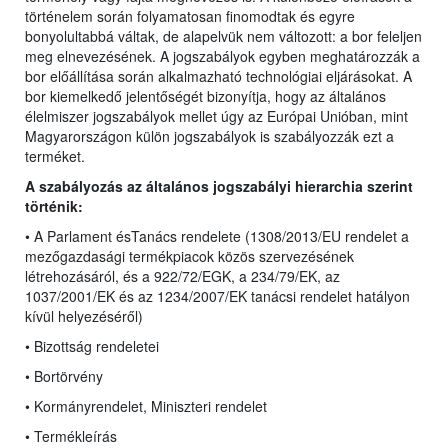
történelem során folyamatosan finomodtak és egyre
bonyolultabbá váltak, de alapelvük nem változott: a bor feleljen
meg elnevezésének. A jogszabályok egyben meghatározzák a
bor előállítása során alkalmazható technológiai eljárásokat. A
bor kiemelkedő jelentőségét bizonyítja, hogy az általános
élelmiszer jogszabályok mellet úgy az Európai Unióban, mint
Magyarországon külön jogszabályok is szabályozzák ezt a
terméket.
A szabályozás az általános jogszabályi hierarchia szerint
történik:
• A Parlament ésTanács rendelete (1308/2013/EU rendelet
a
mezőgazdasági termékpiacok közös szervezésének
létrehozásáról, és a 922/72/EGK, a 234/79/EK, az
1037/2001/EK és az 1234/2007/EK tanácsi rendelet hatályon
kívül helyezéséről)
• Bizottság rendeletei
• Bortörvény
• Kormányrendelet, Miniszteri rendelet
• Termékleírás