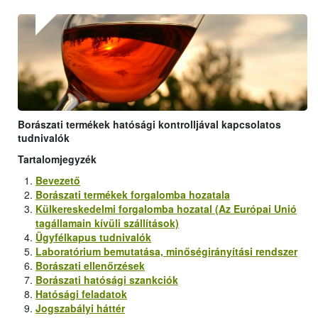
Borászati termékek hatósági kontrolljával kapcsolatos
tudnivalók
Tartalomjegyzék
Bevezető
Borászati termékek forgalomba hozatala
Külkereskedelmi forgalomba hozatal (Az Európai Unió
tagállamain kívüli szállítások)
Ügyfélkapus tudnivalók
Laboratórium bemutatása, minőségirányítási rendszer
Borászati ellenőrzések
Borászati hatósági szankciók
Hatósági feladatok
Jogszabályi háttér