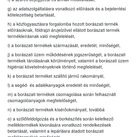
g) az adatszolgáltatásra vonatkozó előírások és a bejelentési
kötelezettség betartását,
h) a közfogyasztásra forgalomba hozott borászati termék
előírásoknak, földrajzi árujelzővel ellátott borászati termék
termékleírásnak való megfelelését,
i) a borászati termékek származását, eredetét, minőségét,
j) a borászati üzem működésének jogszerűségét, a borászati
termékek tárolásának körülményeit, valamint a borászati üzem
higiéniai követelményeknek történő megfelelését,
k) a borászati terméket szállító jármű rakományát,
l) a segéd- és adalékanyagok eredetét és minőségét,
m) a borászati termékek csomagolása során felhasznált
csomagolóanyagok megfelelőségét,
n) a borászati termékek kísérőokmányait, továbbá
o) a szőlőfeldolgozás és a borkészítés során keletkező
melléktermékek kivonására vonatkozó rendelkezések
betartását, valamint a lepárlásra átadott borászati