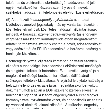
telefonos és elektronikus elérhetőségét, adóazonosító jelét,
egyéni vállalkozó természetes személy esetén nevét,
székhelyét, adószámát, telefonos és elektronikus elérhetőségét.
(5) A borászati
üzemengedély-nyilvántartás
azon adat
kivételével, amelyet jogszabály más nyilvántartás részeként
közhitelesnek minősít, közhiteles hatósági nyilvántartásnak
minősül. A borászati
üzemengedély-nyilvántartás
e törvény
végrehajtására kiadott kormányrendeletben meghatározott
adatait, természetes személy esetén a nevét, adóazonosítóját
vagy adószámát és FELIR azonosítóját a borászati hatóság a
honlapján közzéteszi.
Üzemengedélyezési eljárások keretében helyszíni szemlén
ellenőrzi a technológiai berendezések előírásszerű minőségét
és a higiéniai feltételek betartását. Ezen tevékenység célja a
megfelelő minőségű borászati termékek előállításánál
szükséges feltételek biztosítása. A eljárást lefolytató hatóság a
helyszíni ellenőrzés és az eljárás megindításakor benyújtott
dokumentumok alapján a BOR szakrendszerben elkészíti a
működési engedélyt. A kiadott engedélyekről a Pest Megyei
kormányhivatal nyilvántartást vezet, és gondoskodik az adatok
nyilvánossá tételéről, aktualizálásáról. A működési engedély