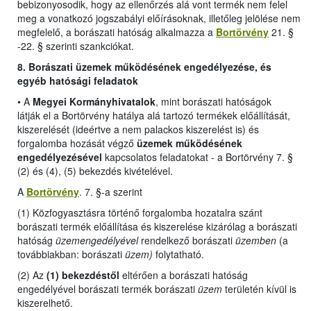
bebizonyosodik, hogy az ellenőrzés alá vont termék nem felel
meg a vonatkozó jogszabályi előírásoknak, illetőleg jelölése nem
megfelelő, a borászati hatóság alkalmazza a
Bortörvény
21. §
-22. § szerinti szankciókat.
8. Borászati üzemek működésének engedélyezése, és
egyéb hatósági feladatok
•
A
Megyei Kormányhivatalok
, mint borászati hatóságok
látják el a Bortörvény hatálya alá tartozó termékek előállítását,
kiszerelését (ideértve a nem palackos kiszerelést is) és
forgalomba hozását végző
üzemek működésének
engedélyezésével
kapcsolatos feladatokat -
a Bortörvény 7. §
(2) és (4), (5) bekezdés kivételével
.
A
Bortörvény
. 7. §-a szerint
(1) Közfogyasztásra történő forgalomba hozatalra szánt
borászati termék előállítása és kiszerelése kizárólag a borászati
hatóság
üzemengedélyével
rendelkező borászati
üzemben
(a
továbbiakban: borászati
üzem)
folytatható.
(2) Az
(1) bekezdéstől
eltérően a borászati hatóság
engedélyével borászati termék borászati
üzem
területén kívül is
kiszerelhető.