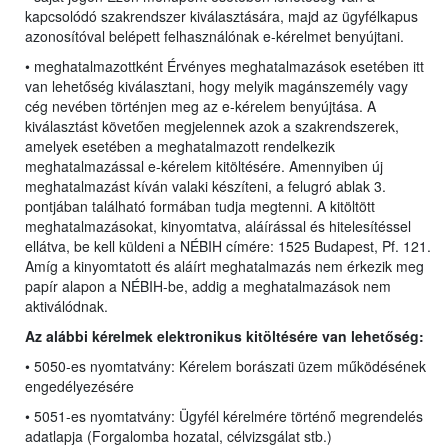
kapcsolódó szakrendszer kiválasztására, majd az ügyfélkapus
azonosítóval belépett felhasználónak e-kérelmet benyújtani.
• meghatalmazottként Érvényes meghatalmazások esetében itt
van lehetőség kiválasztani, hogy melyik magánszemély vagy
cég nevében történjen meg az e-kérelem benyújtása. A
kiválasztást követően megjelennek azok a szakrendszerek,
amelyek esetében a meghatalmazott rendelkezik
meghatalmazással e-kérelem kitöltésére. Amennyiben új
meghatalmazást kíván valaki készíteni, a felugró ablak 3.
pontjában található formában tudja megtenni. A kitöltött
meghatalmazásokat, kinyomtatva, aláírással és hitelesítéssel
ellátva, be kell küldeni a NÉBIH címére: 1525 Budapest, Pf. 121.
Amíg a kinyomtatott és aláírt meghatalmazás nem érkezik meg
papír alapon a NÉBIH-be, addig a meghatalmazások nem
aktiválódnak.
Az alábbi kérelmek elektronikus kitöltésére van lehetőség:
• 5050-es nyomtatvány: Kérelem borászati üzem működésének
engedélyezésére
• 5051-es nyomtatvány: Ügyfél kérelmére történő megrendelés
adatlapja (Forgalomba hozatal, célvizsgálat stb.)