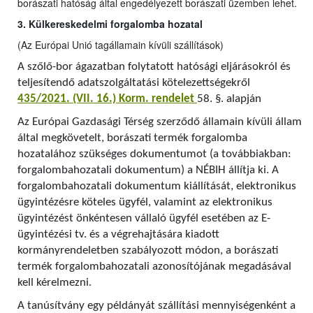
borászati hatóság által engedélyezett borászati üzemben lehet.
3. Külkereskedelmi forgalomba hozatal
(Az Európai Unió tagállamain kívüli szállítások)
A szőlő-bor ágazatban folytatott hatósági eljárásokról és
teljesítendő adatszolgáltatási kötelezettségekről
435/2021. (VII. 16.) Korm. rendelet
58. §. alapján
Az Európai Gazdasági Térség szerződő államain kívüli állam
által megkövetelt, borászati termék forgalomba
hozatalához szükséges dokumentumot (a továbbiakban:
forgalombahozatali dokumentum) a NÉBIH állítja ki. A
forgalombahozatali dokumentum kiállítását, elektronikus
ügyintézésre köteles ügyfél, valamint az elektronikus
ügyintézést önkéntesen vállaló ügyfél esetében az E-
ügyintézési tv. és a végrehajtására kiadott
kormányrendeletben szabályozott módon, a borászati
termék forgalombahozatali azonosítójának megadásával
kell kérelmezni.
A tanúsítvány egy példányát szállítási mennyiségenként a