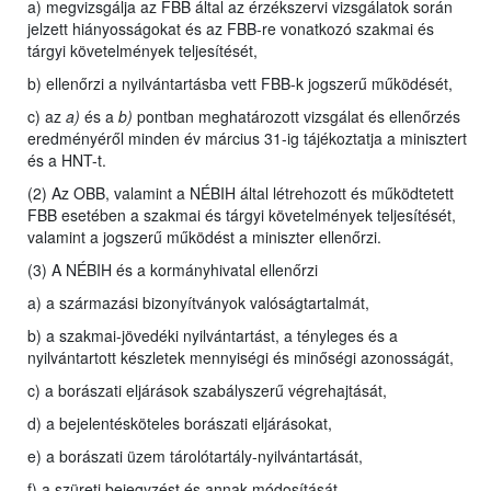
a) megvizsgálja az FBB által az érzékszervi vizsgálatok során
jelzett hiányosságokat és az FBB-re vonatkozó szakmai és
tárgyi követelmények teljesítését,
b) ellenőrzi a nyilvántartásba vett FBB-k jogszerű működését,
c) az
a)
és a
b)
pontban meghatározott vizsgálat és ellenőrzés
eredményéről minden év március 31-ig tájékoztatja a minisztert
és a HNT-t.
(2) Az OBB, valamint a NÉBIH által létrehozott és működtetett
FBB esetében a szakmai és tárgyi követelmények teljesítését,
valamint a jogszerű működést a miniszter ellenőrzi.
(3) A NÉBIH és a kormányhivatal ellenőrzi
a) a származási bizonyítványok valóságtartalmát,
b) a szakmai-jövedéki nyilvántartást, a tényleges és a
nyilvántartott készletek mennyiségi és minőségi azonosságát,
c) a borászati eljárások szabályszerű végrehajtását,
d) a bejelentésköteles borászati eljárásokat,
e) a borászati üzem tárolótartály-nyilvántartását,
f) a szüreti bejegyzést és annak módosítását,