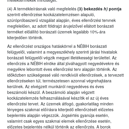
melléktermékek minőségét.
(4) A termékleírásnak való megfelelés
(3) bekezdés
h)
pontja
szerinti ellenőrzése kockázatelemzésen alapuló,
szúrópróbaszerű vizsgálat alapján, éves ellenőrzési tervnek
megfelelően, az adott földrajzi árujelzővel ellátott borászati
terméket előállító borászati üzemek legalább 10%-ára
kiterjedően történik.
Az ellenőrzést
országos hatáskörrel a NÉBIH borászati
felügyelői,
valamint
a megyeszékhely szerinti járási hivatalok
borászati felügyelői végzik megyei illetékességi területtel. Az
ellenőrzés a NÉBIH elnöke által jóváhagyott negyedévekre és
megyékre lebontott éves ellenőrzési terv alapján történik. Az
időközben szükségessé váló rendkívüli ellenőrzések, a tervezett
ellenőrzéseken túl, természetesen azonnal végrehajtásra
kerülnek. Az elvégzett munkáról negyedéves és éves
beszámoló készül. A beszámoló alapján végzett
kockázatelemzés felhasználásával készítik el az új éves
ellenőrzési tervet. Az üzemek átfogó, gyakorlatilag minden
lényeges szakmai előírásra kiterjedő ellenőrzését előzetes
bejelentés alapján végezzük. Jogsértés gyanúja esetén,
valamint csak egyes szakmai elemek ellenőrzése esetén,
előzetes bejelentés nélkül történik az ellenőrzés. A borok