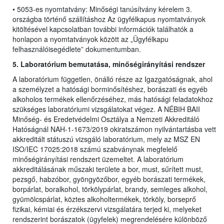
• 5053-es nyomtatvány: Minőségi tanúsítvány kérelem 3.
országba történő szállításhoz Az ügyfélkapus nyomtatványok
kitöltésével kapcsolatban további információk találhatók a
honlapon a nyomtatványok között az „Ügyfélkapu
felhasználóisegédlete” dokumentumban.
5. Laboratórium bemutatása, minőségirányítási rendszer
A laboratórium független, önálló része az Igazgatóságnak, ahol
a személyzet a hatósági borminősítéshez, borászati és egyéb
alkoholos termékek ellenőrzéséhez, más hatósági feladatokhoz
szükséges laboratóriumi vizsgálatokat végez. A NÉBIH BAII
Minőség- és Eredetvédelmi Osztálya a Nemzeti Akkreditáló
Hatóságnál NAH-1-1673/2019 okiratszámon nyilvántartásba vett
akkreditált státuszú vizsgáló laboratórium, mely az MSZ EN
ISO/IEC 17025:2018 számú szabványnak megfelelő
minőségirányítási rendszert üzemeltet. A laboratórium
akkreditálásának műszaki területe a bor, must, sűrített must,
pezsgő, habzóbor, gyöngyözőbor, egyéb borászati termékek,
borpárlat, boralkohol, törkölypárlat, brandy, semleges alkohol,
gyümölcspárlat, köztes alkoholtermékek, törköly, borseprő
fizikai, kémiai és érzékszervi vizsgálatára terjed ki, melyeket
rendszerint borászatok (ügyfelek) megrendelésére különböző