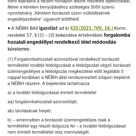
iránti eljárásról a NÉBIH honlapon adunk részletes tájékoztatást,
illetve a kérelem benyújtásához szükséges 5050 számú
nyomtatvány „Kérelem borászati üzem működésének
engedélyezésére” ugyanott letölthető.
•
A NÉBIH BAII
igazolást
ad ki
435/2021. (VII. 16.)
Korm.
orgalomba
rendelet 57. § (1) – (3) bekezdése értelmében
f
hozatali engedéllyel rendelkező tétel módosítás
kérelemre.
(1) Forgalombahozatali azonosítóval rendelkező borászati
terméktétel további feldolgozását a feldolgozást végző borászati
üzemengedélyes a feldolgozás megkezdése előtt legalább 5
nappal korábban a NÉBIH által rendszeresített űrlapon bejelenti
a NÉBIH részére. A bejelentés tartalmazza
a) a további feldolgozással érintett terméktétel
aa) forgalombahozatali azonosítóját,
ab) tárolásának helyét;
b) – amennyiben a borászati üzemengedélyes csak a
terméktétel egy részét dolgozza fel – a további feldolgozással
nem érintett terméktétel rész mennyiségét.