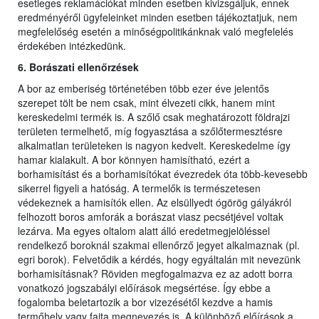
esetleges reklamációkat minden esetben kivizsgáljuk, ennek
eredményéről ügyfeleinket minden esetben tájékoztatjuk, nem
megfelelőség esetén a minőségpolitikánknak való megfelelés
érdekében intézkedünk.
6. Borászati ellenőrzések
A bor az emberiség történetében több ezer éve jelentős
szerepet tölt be nem csak, mint élvezeti cikk, hanem mint
kereskedelmi termék is. A szőlő csak meghatározott földrajzi
területen termelhető, míg fogyasztása a szőlőtermesztésre
alkalmatlan területeken is nagyon kedvelt. Kereskedelme így
hamar kialakult. A bor könnyen hamisítható, ezért a
borhamisítást és a borhamisítókat évezredek óta több-kevesebb
sikerrel figyeli a hatóság. A termelők is természetesen
védekeznek a hamisítók ellen. Az elsüllyedt ógörög gályákról
felhozott boros amforák a borászat viasz pecsétjével voltak
lezárva. Ma egyes oltalom alatt álló eredetmegjelöléssel
rendelkező boroknál szakmai ellenőrző jegyet alkalmaznak (pl.
egri borok). Felvetődik a kérdés, hogy egyáltalán mit nevezünk
borhamisításnak? Röviden megfogalmazva ez az adott borra
vonatkozó jogszabályi előírások megsértése. Így ebbe a
fogalomba beletartozik a bor vizezésétől kezdve a hamis
termőhely vagy fajta megnevezés is. A különböző előírások a