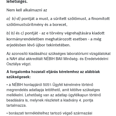
lehetséges.
Nem kell alkalmazni az
a)
b)-d)
pontját a must, a sűrített szőlőmust, a finomított
szőlőmustsűrítmény és a borecet,
b) b)
és
c)
pontját - az e törvény végrehajtására kiadott
kormányrendeletben meghatározott esetben - a még
erjedésben lévő újbor tekintetében.
Az azonosító kiadásához szükséges laboratóriumi vizsgálatokat
a NAH által akkreditált NÉBIH BAII Minőség- és Eredetvédelmi
Osztálya végzi.
A forgalomba hozatali eljárás kérelemhez az alábbiak
szükségesek:
• a NÉBIH honlapjáról 5051-Ügyfél kérelmére történő
megrendelés adatlapja letölthető, amit kitöltve szükséges
mellékelni. Lehetőség van az adatlap ügyfélkapun történő
beadására is, melynek részleteit a kiadvány 4. pontja
tartalmazza.
• borászati terméktételhez tartozó végső származási