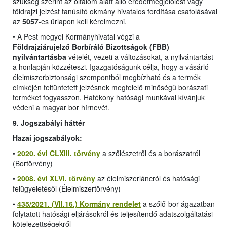
szükség szerint az oltalom alatt álló eredetmegjelölést vagy
földrajzi jelzést tanúsító okmány hivatalos fordítása csatolásával
az
5057
-es ürlapon kell kérelmezni.
•
A Pest megyei Kormányhivatal végzi a
Földrajziárujelző Borbíráló Bizottságok (FBB)
nyilvántartásba
vételét, vezeti a változásokat, a nyilvántartást
a honlapján közzéteszi. Igazgatóságunk célja, hogy a vásárló
élelmiszerbiztonsági szempontból megbízható és a termék
címkéjén feltüntetett jelzésnek megfelelő minőségű borászati
terméket fogyasszon. Hatékony hatósági munkával kívánjuk
védeni a magyar bor hírnevét.
9. Jogszabályi háttér
Hazai jogszabályok:
•
2020. évi CLXIII. törvény
a szőlészetről és a borászatról
(Bortörvény)
•
2008. évi XLVI. törvény
az élelmiszerláncról és hatósági
felügyeletésől (Élelmiszertörvény)
•
435/2021. (VII.16.) Kormány rendelet
a szőlő-bor ágazatban
folytatott hatósági eljárásokról és teljesítendő adatszolgáltatási
kötelezettségekről