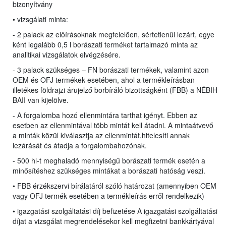
bizonyítvány
• vizsgálati minta:
- 2 palack az előírásoknak megfelelően, sértetlenül lezárt, egye
ként legalább 0,5 l borászati terméket tartalmazó minta az
analitikai vizsgálatok elvégzésére.
- 3 palack szükséges – FN borászati termékek, valamint azon
OEM és OFJ termékek esetében, ahol a termékleírásban
illetékes földrajzi árujelző borbíráló bizottságként (FBB) a NÉBIH
BAII van kijelölve.
- A forgalomba hozó ellenmintára tarthat igényt. Ebben az
esetben az ellenmintával több mintát kell átadni. A mintaátvevő
a minták közül kiválasztja az ellenmintát,hitelesíti annak
lezárását és átadja a forgalombahozónak.
- 500 hl-t meghaladó mennyiségű borászati termék esetén a
minősítéshez szükséges mintákat a borászati hatóság veszi.
• FBB érzékszervi bírálatáról szóló határozat (amennyiben OEM
vagy OFJ termék esetében a termékleírás erről rendelkezik)
• igazgatási szolgáltatási díj befizetése A igazgatási szolgáltatási
díjat a vizsgálat megrendelésekor kell megfizetni bankkártyával