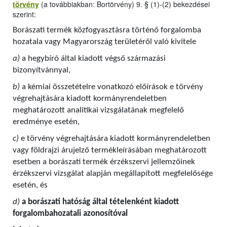
törvény
(a továbbiakban: Bortörvény) 9. § (1)-(2) bekezdései
szerint:
Borászati termék közfogyasztásra történő forgalomba
hozatala vagy Magyarország területéről való kivitele
a)
a hegybíró által kiadott végső származási
bizonyítvánnyal,
b)
a kémiai összetételre vonatkozó előírások e törvény
végrehajtására kiadott kormányrendeletben
meghatározott analitikai vizsgálatának megfelelő
eredménye esetén,
c)
e törvény végrehajtására kiadott kormányrendeletben
vagy földrajzi árujelző termékleírásában meghatározott
esetben a borászati termék érzékszervi jellemzőinek
érzékszervi vizsgálat alapján megállapított megfelelősége
esetén, és
d)
a borászati hatóság által tételenként kiadott
forgalombahozatali azonosítóval