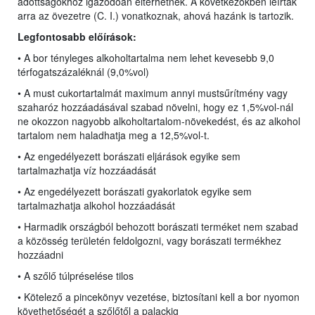
adottságokhoz igazodóan eltérhetnek. A következőkben leírtak
arra az övezetre (C. I.) vonatkoznak, ahová hazánk is tartozik.
Legfontosabb előírások:
• A bor tényleges alkoholtartalma nem lehet kevesebb 9,0
térfogatszázaléknál (9,0%vol)
• A must cukortartalmát maximum annyi mustsűrítmény vagy
szaharóz hozzáadásával szabad növelni, hogy ez 1,5%vol-nál
ne okozzon nagyobb alkoholtartalom-növekedést, és az alkohol
tartalom nem haladhatja meg a 12,5%vol-t.
• Az engedélyezett borászati eljárások egyike sem
tartalmazhatja víz hozzáadását
• Az engedélyezett borászati gyakorlatok egyike sem
tartalmazhatja alkohol hozzáadását
• Harmadik országból behozott borászati terméket nem szabad
a közösség területén feldolgozni, vagy borászati termékhez
hozzáadni
• A szőlő túlpréselése tilos
• Kötelező a pincekönyv vezetése, biztosítani kell a bor nyomon
követhetőségét a szőlőtől a palackig