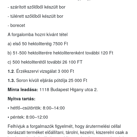
- szárított szőlőből készült bor
- túlérett szőlőből készült bor
- borecet
A forgalomba hozni kívánt tétel
a) első 50 hektoliteréig 7500 Ft
b) 51-500 hektoliterére hektoliterenként további 120 Ft
c) 500 hektoliterétől további 26 100 FT
1.2
. Érzékszervi vizsgálat 3 000 Ft
1.3.
Soron kívüli eljárás pótdíja 25 000 Ft
Minta leadása:
1118 Budapest Higany utca 2.
Nyitva tartás:
• hétfő–csütörtök: 8:00–14:00
• péntek: 8:00–12:00
Felhívjuk a forgalmazók figyelmét, hogy árutermelési céllal
borászati terméket előállítani, tárolni, kezelni, kiszerelni csak a