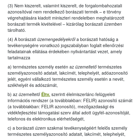
(3) Nem kiszerelt, valamint kiszerelt, de forgalombahozatali
azonosítóval nem rendelkező borászati termék – e törvény
végrehajtására kiadott miniszteri rendeletben meghatározott
borászati termék kivételével – kizárólag borászati
üzemben
tárolható.
(4) A borászati
üzemengedélyekről
a borászati hatóság a
tevékenységére vonatkozó jogszabályban foglalt ellenőrzési
feladatainak ellátása érdekében nyilvántartást vezet, amely
tartalmazza
a) természetes személy esetén az
üzemeltető
természetes
személyazonosító adatait, lakcímét, telephelyét, adóazonosító
jelét, egyéni vállalkozó természetes személy esetén a nevét,
székhelyét és adószámát,
b) az
üzemeltető
Éltv.
szerinti élelmiszerlánc-felügyeleti
információs rendszer (a továbbiakban: FELIR) azonosító számát
(a továbbiakban: FELIR azonosító), mezőgazdasági és
vidékfejlesztési támogatási szerv által adott ügyfél-azonosítóját,
telefonos és elektronikus elérhetőségét,
c) a borászati
üzem
szakmai tevékenységéért felelős személy
természetes személyazonosító adatait, lakcímét, telephelyét,