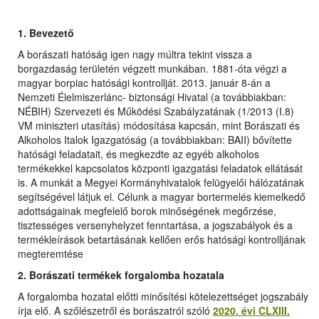
1.
Bevezető
A borászati hatóság igen nagy múltra tekint vissza a
borgazdaság területén végzett munkában. 1881-óta végzi a
magyar borpiac hatósági kontrollját. 2013. január 8-án a
Nemzeti Élelmiszerlánc- biztonsági Hivatal (a továbbiakban:
NÉBIH) Szervezeti és Működési Szabályzatának (1/2013 (I.8)
VM miniszteri utasítás) módosítása kapcsán, mint Borászati és
Alkoholos Italok Igazgatóság (a továbbiakban: BAII) bővítette
hatósági feladatait, és megkezdte az egyéb alkoholos
termékekkel kapcsolatos központi igazgatási feladatok ellátását
is. A munkát a Megyei Kormányhivatalok felügyelői hálózatának
segítségével látjuk el. Célunk a magyar bortermelés kiemelkedő
adottságainak megfelelő borok minőségének megőrzése,
tisztességes versenyhelyzet fenntartása, a jogszabályok és a
termékleírások betartásának kellően erős hatósági kontrolljának
megteremtése
2. Borászati termékek forgalomba hozatala
A forgalomba hozatal előtti minősítési kötelezettséget jogszabály
írja elő. A szőlészetről és borászatról szóló
2020. évi CLXIII.