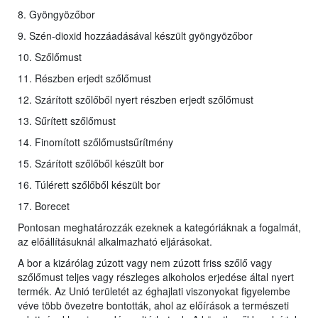
8. Gyöngyözőbor
9. Szén-dioxid hozzáadásával készült gyöngyözőbor
10. Szőlőmust
11. Részben erjedt szőlőmust
12. Szárított szőlőből nyert részben erjedt szőlőmust
13. Sűrített szőlőmust
14. Finomított szőlőmustsűrítmény
15. Szárított szőlőből készült bor
16. Túlérett szőlőből készült bor
17. Borecet
Pontosan meghatározzák ezeknek a kategóriáknak a fogalmát,
az előállításuknál alkalmazható eljárásokat.
A bor a kizárólag zúzott vagy nem zúzott friss szőlő vagy
szőlőmust teljes vagy részleges alkoholos erjedése által nyert
termék. Az Unió területét az éghajlati viszonyokat figyelembe
véve több övezetre bontották, ahol az előírások a természeti