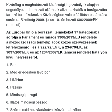
Kizárólag a meghatározott közösségi jogszabályok alapján
engedélyezett borászati eljárások alkalmazhatók a borágazatba
tartozó termékeknek a Közösségben való előállítása és tárolása
során (a Bizottság 2009. július 10.-én hozott 606/2009/EK
rendelet).
Az Európai Unió a borászati termékeket 17 kategóriába
sorolja a Parlament ésTanács 1308/2013/EU rendelete
a
mezőgazdasági termékpiacok közös szervezésének
létrehozásáról, és a 922/72/EGK, a 234/79/EK, az
1037/2001/EK és az 1234/2007/EK tanácsi rendelet hatályon
kívül helyezéséről
:
1. Bor
2. Még erjedésben lévő bor
3. Likőrbor
4. Pezsgő
5. Minőségi pezsgő
6. Illatos minőségi pezsgő
7. Szén-dioxid hozzáadásával készült habzóbor