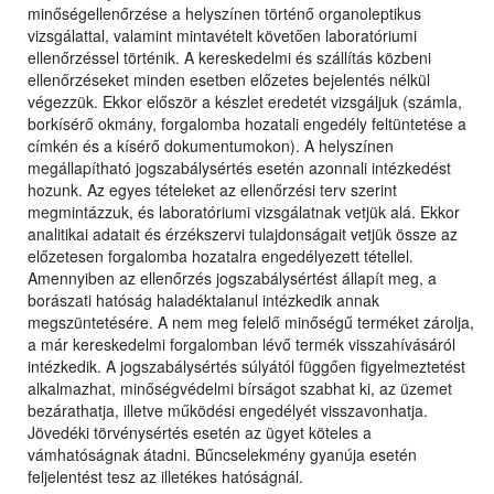
minőségellenőrzése a helyszínen történő organoleptikus
vizsgálattal, valamint mintavételt követően laboratóriumi
ellenőrzéssel történik. A kereskedelmi és szállítás közbeni
ellenőrzéseket minden esetben előzetes bejelentés nélkül
végezzük. Ekkor először a készlet eredetét vizsgáljuk (számla,
borkísérő okmány, forgalomba hozatali engedély feltüntetése a
címkén és a kísérő dokumentumokon). A helyszínen
megállapítható jogszabálysértés esetén azonnali intézkedést
hozunk. Az egyes tételeket az ellenőrzési terv szerint
megmintázzuk, és laboratóriumi vizsgálatnak vetjük alá. Ekkor
analitikai adatait és érzékszervi tulajdonságait vetjük össze az
előzetesen forgalomba hozatalra engedélyezett tétellel.
Amennyiben az ellenőrzés jogszabálysértést állapít meg, a
borászati hatóság haladéktalanul intézkedik annak
megszüntetésére. A nem meg felelő minőségű terméket zárolja,
a már kereskedelmi forgalomban lévő termék visszahívásáról
intézkedik. A jogszabálysértés súlyától függően figyelmeztetést
alkalmazhat, minőségvédelmi bírságot szabhat ki, az üzemet
bezárathatja, illetve működési engedélyét visszavonhatja.
Jövedéki törvénysértés esetén az ügyet köteles a
vámhatóságnak átadni. Bűncselekmény gyanúja esetén
feljelentést tesz az illetékes hatóságnál.