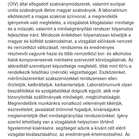
(OIV) által elfogadott szabványmódszerek, valamint európai
uniós szabványok illetve magyar szabványok. A laboratórium
elkötelezett a magas szakmai színvonal, a megrendelők
igényeinek való megfelelés, a vizsgálatok kifogástalan minősége
és a műszaki, valamint a minőségirányítási rendszer folyamatos
fejlesztése iránt. Mindezek érdekében folyamatosan követjük a
magyar és külföldi szakirodalmat, a vizsgálati előírások nemzeti
és nemzetközi változásait, rendszeres és eredményes
résztvevői vagyunk hazai és több nemzetközi bor- és alkoholos
italok komponenseinek mérésére szervezett körvizsgálatnak. Az
akkreditált személyzet képzettsége megfelelő, több mint 60%-a
rendelkezik felsőfokú (mérnök) végzettséggel. Eszközeinket,
mérőműszereinket szakszervizekkel rendszeresen ellen
őriztetjük, kalibráltatjuk, karbantartatjuk. Laboratóriumunk olyan
beszállítókkal és szolgáltatókkal dolgozik együtt, akik már
bizonyították szállítmányaik minőségét, megbízhatóságát.
Megrendelőink munkánkra vonatkozó véleményét kikérjük,
észrevételeit, javaslatait örömmel fogadjuk, kívánságukra
megismertetjük őket minőségirányítási rendszerünkkel. Igény
szerint lehetőség van a vizsgálatok helyszínen történő
figyelemmel kísérésére, segítséget adunk a kívánt célt elérő
vizsgálat kiválasztásához, az eredmények értelmezéséhez. Az