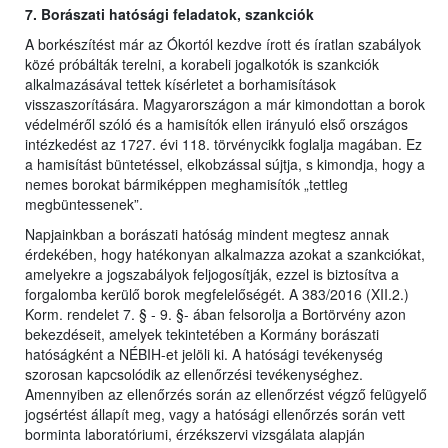
7. Borászati hatósági feladatok, szankciók
A borkészítést már az Ókortól kezdve írott és íratlan szabályok
közé próbálták terelni, a korabeli jogalkotók is szankciók
alkalmazásával tettek kísérletet a borhamisítások
visszaszorítására. Magyarországon a már kimondottan a borok
védelméről szóló és a hamisítók ellen irányuló első országos
intézkedést az 1727. évi 118. törvénycikk foglalja magában. Ez
a hamisítást büntetéssel, elkobzással sújtja, s kimondja, hogy a
nemes borokat bármiképpen meghamisítók „tettleg
megbüntessenek”.
Napjainkban a borászati hatóság mindent megtesz annak
érdekében, hogy hatékonyan alkalmazza azokat a szankciókat,
amelyekre a jogszabályok feljogosítják, ezzel is biztosítva a
forgalomba kerülő borok megfelelőségét. A 383/2016 (XII.2.)
Korm. rendelet 7. § - 9. §- ában felsorolja a Bortörvény azon
bekezdéseit, amelyek tekintetében a Kormány borászati
hatóságként a NÉBIH-et jelöli ki. A hatósági tevékenység
szorosan kapcsolódik az ellenőrzési tevékenységhez.
Amennyiben az ellenőrzés során az ellenőrzést végző felügyelő
jogsértést állapít meg, vagy a hatósági ellenőrzés során vett
borminta laboratóriumi, érzékszervi vizsgálata alapján