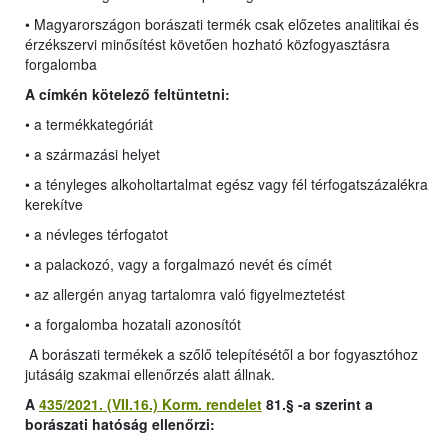
• Magyarországon borászati termék csak előzetes analitikai és
érzékszervi minősítést követően hozható közfogyasztásra
forgalomba
A címkén kötelező feltüntetni:
• a termékkategóriát
• a származási helyet
• a tényleges alkoholtartalmat egész vagy fél térfogatszázalékra
kerekítve
• a névleges térfogatot
• a palackozó, vagy a forgalmazó nevét és címét
• az allergén anyag tartalomra való figyelmeztetést
• a forgalomba hozatali azonosítót
A borászati termékek a szőlő telepítésétől a bor fogyasztóhoz
jutásáig szakmai ellenőrzés alatt állnak.
A
435/2021. (VII.16.) Korm. rendelet
81.§ -a szerint a
borászati hatóság ellenőrzi: