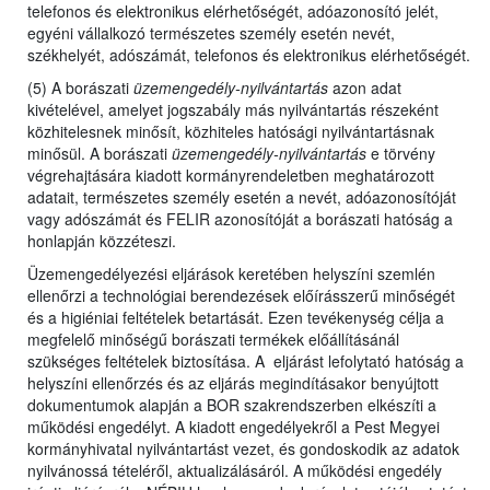
telefonos és elektronikus elérhetőségét, adóazonosító jelét,
egyéni vállalkozó természetes személy esetén nevét,
székhelyét, adószámát, telefonos és elektronikus elérhetőségét.
(5) A borászati
üzemengedély-nyilvántartás
azon adat
kivételével, amelyet jogszabály más nyilvántartás részeként
közhitelesnek minősít, közhiteles hatósági nyilvántartásnak
minősül. A borászati
üzemengedély-nyilvántartás
e törvény
végrehajtására kiadott kormányrendeletben meghatározott
adatait, természetes személy esetén a nevét, adóazonosítóját
vagy adószámát és FELIR azonosítóját a borászati hatóság a
honlapján közzéteszi.
Üzemengedélyezési eljárások keretében helyszíni szemlén
ellenőrzi a technológiai berendezések előírásszerű minőségét
és a higiéniai feltételek betartását. Ezen tevékenység célja a
megfelelő minőségű borászati termékek előállításánál
szükséges feltételek biztosítása. A eljárást lefolytató hatóság a
helyszíni ellenőrzés és az eljárás megindításakor benyújtott
dokumentumok alapján a BOR szakrendszerben elkészíti a
működési engedélyt. A kiadott engedélyekről a Pest Megyei
kormányhivatal nyilvántartást vezet, és gondoskodik az adatok
nyilvánossá tételéről, aktualizálásáról. A működési engedély