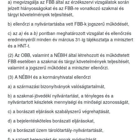
a) megvizsgálja az FBB által az érzékszervi vizsgálatok során
jelzett hiányosságokat és az FBB-re vonatkozó szakmai és
tárgyi követelmények teljesítését,
b) ellenőrzi a nyilvántartásba vett FBB-k jogszerű működését,
c) az
a)
és a
b)
pontban meghatározott vizsgálat és ellenőrzés
eredményéről minden év március 31-ig tájékoztatja a minisztert
és a HNT-t.
(2) Az OBB, valamint a NÉBIH által létrehozott és működtetett
FBB esetében a szakmai és tárgyi követelmények teljesítését,
valamint a jogszerű működést a miniszter ellenőrzi.
(3) A NÉBIH és a kormányhivatal ellenőrzi
a) a származási bizonyítványok valóságtartalmát,
b) a szakmai-jövedéki nyilvántartást, a tényleges és a
nyilvántartott készletek mennyiségi és minőségi azonosságát,
c) a borászati eljárások szabályszerű végrehajtását,
d) a bejelentésköteles borászati eljárásokat,
e) a borászati üzem tárolótartály-nyilvántartását,
f) a szüreti bejegyzést és annak módosítását,