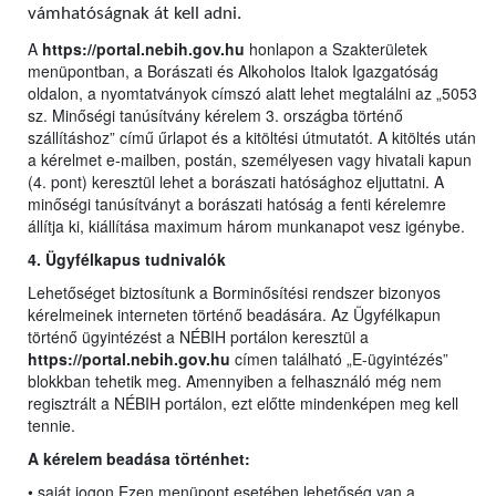
vámhatóságnak át kell adni.
A
https://portal.nebih.gov.hu
honlapon a Szakterületek
menüpontban, a Borászati és Alkoholos Italok Igazgatóság
oldalon, a nyomtatványok címszó alatt lehet megtalálni az „5053
sz. Minőségi tanúsítvány kérelem 3. országba történő
szállításhoz” című űrlapot és a kitöltési útmutatót. A kitöltés után
a kérelmet e-mailben, postán, személyesen vagy hivatali kapun
(4. pont) keresztül lehet a borászati hatósághoz eljuttatni. A
minőségi tanúsítványt a borászati hatóság a fenti kérelemre
állítja ki, kiállítása maximum három munkanapot vesz igénybe.
4. Ügyfélkapus tudnivalók
Lehetőséget biztosítunk a Borminősítési rendszer bizonyos
kérelmeinek interneten történő beadására. Az Ügyfélkapun
történő ügyintézést a NÉBIH portálon keresztül a
https://portal.nebih.gov.hu
címen található „E-ügyintézés”
blokkban tehetik meg. Amennyiben a felhasználó még nem
regisztrált a NÉBIH portálon, ezt előtte mindenképen meg kell
tennie.
A kérelem beadása történhet:
• saját jogon Ezen menüpont esetében lehetőség van a