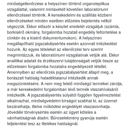
minőségellenőrzése a helyszínen történő organoleptikus
vizsgálattal, valamint mintavételt követően laboratóriumi
ellenőrzéssel történik. A kereskedelmi és szállítás közbeni
ellenőrzéseket minden esetben előzetes bejelentés nélkül
végezzük. Ekkor először a készlet eredetét vizsgáljuk (számla,
borkísérő okmány, forgalomba hozatali engedély feltüntetése a
címkén és a kísérő dokumentumokon). A helyszínen
megállapítható jogszabálysértés esetén azonnali intézkedést
hozunk. Az egyes tételeket az ellenőrzési terv szerint
megmintázzuk, és laboratóriumi vizsgálatnak vetjük alá. Ekkor
analitikai adatait és érzékszervi tulajdonságait vetjük össze az
előzetesen forgalomba hozatalra engedélyezett tétellel.
Amennyiben az ellenőrzés jogszabálysértést állapít meg, a
borászati hatóság haladéktalanul intézkedik annak
megszüntetésére. A nem meg felelő minőségű terméket zárolja,
a már kereskedelmi forgalomban lévő termék visszahívásáról
intézkedik. A jogszabálysértés súlyától függően figyelmeztetést
alkalmazhat, minőségvédelmi bírságot szabhat ki, az üzemet
bezárathatja, illetve működési engedélyét visszavonhatja.
Jövedéki törvénysértés esetén az ügyet köteles a
vámhatóságnak átadni. Bűncselekmény gyanúja esetén
feljelentést tesz az illetékes hatóságnál.