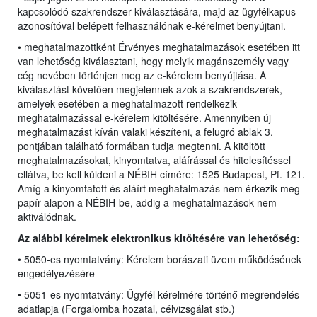
kapcsolódó szakrendszer kiválasztására, majd az ügyfélkapus
azonosítóval belépett felhasználónak e-kérelmet benyújtani.
• meghatalmazottként Érvényes meghatalmazások esetében itt
van lehetőség kiválasztani, hogy melyik magánszemély vagy
cég nevében történjen meg az e-kérelem benyújtása. A
kiválasztást követően megjelennek azok a szakrendszerek,
amelyek esetében a meghatalmazott rendelkezik
meghatalmazással e-kérelem kitöltésére. Amennyiben új
meghatalmazást kíván valaki készíteni, a felugró ablak 3.
pontjában található formában tudja megtenni. A kitöltött
meghatalmazásokat, kinyomtatva, aláírással és hitelesítéssel
ellátva, be kell küldeni a NÉBIH címére: 1525 Budapest, Pf. 121.
Amíg a kinyomtatott és aláírt meghatalmazás nem érkezik meg
papír alapon a NÉBIH-be, addig a meghatalmazások nem
aktiválódnak.
Az alábbi kérelmek elektronikus kitöltésére van lehetőség:
• 5050-es nyomtatvány: Kérelem borászati üzem működésének
engedélyezésére
• 5051-es nyomtatvány: Ügyfél kérelmére történő megrendelés
adatlapja (Forgalomba hozatal, célvizsgálat stb.)