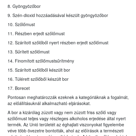
8. Gyöngyözőbor
9. Szén-dioxid hozzáadásával készült gyöngyözőbor
10. Szőlőmust
11. Részben erjedt szőlőmust
12. Szárított szőlőből nyert részben erjedt szőlőmust
13. Sűrített szőlőmust
14. Finomított szőlőmustsűrítmény
15. Szárított szőlőből készült bor
16. Túlérett szőlőből készült bor
17. Borecet
Pontosan meghatározzák ezeknek a kategóriáknak a fogalmát,
az előállításuknál alkalmazható eljárásokat.
A bor a kizárólag zúzott vagy nem zúzott friss szőlő vagy
szőlőmust teljes vagy részleges alkoholos erjedése által nyert
termék. Az Unió területét az éghajlati viszonyokat figyelembe
véve több övezetre bontották, ahol az előírások a természeti