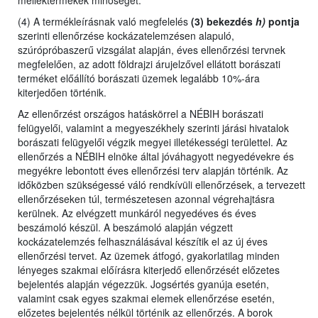
melléktermékek minőségét.
(4) A termékleírásnak való megfelelés
(3) bekezdés
h)
pontja
szerinti ellenőrzése kockázatelemzésen alapuló,
szúrópróbaszerű vizsgálat alapján, éves ellenőrzési tervnek
megfelelően, az adott földrajzi árujelzővel ellátott borászati
terméket előállító borászati üzemek legalább 10%-ára
kiterjedően történik.
Az ellenőrzést
országos hatáskörrel a NÉBIH borászati
felügyelői,
valamint
a megyeszékhely szerinti járási hivatalok
borászati felügyelői végzik megyei illetékességi területtel. Az
ellenőrzés a NÉBIH elnöke által jóváhagyott negyedévekre és
megyékre lebontott éves ellenőrzési terv alapján történik. Az
időközben szükségessé váló rendkívüli ellenőrzések, a tervezett
ellenőrzéseken túl, természetesen azonnal végrehajtásra
kerülnek. Az elvégzett munkáról negyedéves és éves
beszámoló készül. A beszámoló alapján végzett
kockázatelemzés felhasználásával készítik el az új éves
ellenőrzési tervet. Az üzemek átfogó, gyakorlatilag minden
lényeges szakmai előírásra kiterjedő ellenőrzését előzetes
bejelentés alapján végezzük. Jogsértés gyanúja esetén,
valamint csak egyes szakmai elemek ellenőrzése esetén,
előzetes bejelentés nélkül történik az ellenőrzés. A borok