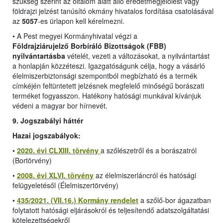
szükség szerint az oltalom alatt álló eredetmegjelölést vagy
földrajzi jelzést tanúsító okmány hivatalos fordítása csatolásával
az
5057
-es ürlapon kell kérelmezni.
•
A Pest megyei Kormányhivatal végzi a
Földrajziárujelző Borbíráló Bizottságok (FBB)
nyilvántartásba
vételét, vezeti a változásokat, a nyilvántartást
a honlapján közzéteszi. Igazgatóságunk célja, hogy a vásárló
élelmiszerbiztonsági szempontból megbízható és a termék
címkéjén feltüntetett jelzésnek megfelelő minőségű borászati
terméket fogyasszon. Hatékony hatósági munkával kívánjuk
védeni a magyar bor hírnevét.
9. Jogszabályi háttér
Hazai jogszabályok:
•
2020. évi CLXIII. törvény
a szőlészetről és a borászatról
(Bortörvény)
•
2008. évi XLVI. törvény
az élelmiszerláncról és hatósági
felügyeletésől (Élelmiszertörvény)
•
435/2021. (VII.16.) Kormány rendelet
a szőlő-bor ágazatban
folytatott hatósági eljárásokról és teljesítendő adatszolgáltatási
kötelezettségekről