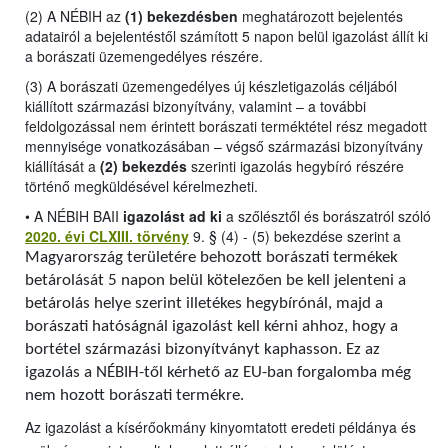
(2) A NÉBIH az
(1) bekezdésben
meghatározott bejelentés
adatairól a bejelentéstől számított 5 napon belül igazolást állít ki
a borászati üzemengedélyes részére.
(3) A borászati üzemengedélyes új készletigazolás céljából
kiállított származási bizonyítvány, valamint – a további
feldolgozással nem érintett borászati terméktétel rész megadott
mennyisége vonatkozásában – végső származási bizonyítvány
kiállítását a
(2) bekezdés
szerinti igazolás hegybíró részére
történő megküldésével kérelmezheti.
•
A NÉBIH BAII
igazolást ad ki
a szőlésztől és borászatról szóló
2020. évi CLXIII. törvény
9. § (4) - (5) bekezdése szerint a
Magyarország területére behozott borászati termékek
betárolását 5 napon belül kötelezően be kell jelenteni a
betárolás helye szerint illetékes hegybírónál, majd a
borászati hatóságnál igazolást kell kérni ahhoz, hogy a
bortétel származási bizonyítványt kaphasson. Ez az
igazolás a NÉBIH-től kérhető az EU-ban forgalomba még
nem hozott borászati termékre.
Az igazolást a kísérőokmány kinyomtatott eredeti példánya és