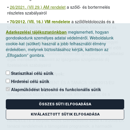
•
26/2021. (VII 29.) AM rendelet
a szőlő- és bortermelés
részletes szabályairól
•
70/2012. (VII. 16.) VM rendelete
a szőlőfeldolgozás és a
borkészítés során keletkező melléktermékek kivonásáról és
Adatkezelési tájékoztatónkban
megismerheti, hogyan
támogatással történő lepárlásáról
gondoskodunk személyes adatai védelméről. Weboldalunk
•
63/2012. (VII.2) VM rendelete
a NÉBIH, valamint a megyei
cookie-kat (sütiket) használ a jobb felhasználói élmény
kormányhivatalok mezőgazdasági szakigazgatási szervei előtt
érdekében, melynek biztosításához kérjük, kattintson az
kezdeményezett eljárásokban fizetendő igazgatási szolgáltatási
„Elfogadom” gombra.
díjak mértékéről, valamint az igazgatási szolgáltatási díj
fizetésének szabályairól
Statisztikai célú sütik
Európai Uniós jogszabályok:
Hirdetési célú sütik
•
AZ EURÓPAI PARLAMENT ÉS A TANÁCS 1308/2013/EU
RENDELETE(2013. december 17.)
mezőgazdasági
Alapműködést biztosító és funkcionális sütik
termékpiacok közös szervezésének létrehozásáról, és a
922/72/EGK, a 234/79/EK, az 1037/2001/EK és az
ÖSSZES SÜTI ELFOGADÁSA
1234/2007/EK tanácsi rendelet hatályon kívül helyezéséről
• A BIZOTTSÁG 2008. június 27.-én hozott 555/2008/EK
KIVÁLASZTOTT SÜTIK ELFOGADÁSA
RENDELETE a borpiac közös szervezéséről szóló 479/2008/EK
tanácsi rendeletnek a támogatási programok, a harmadik