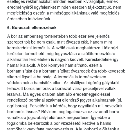
esetleges reklamációkat minden esetben kivizsgáljuk, ennek
eredményéről ügyfeleinket minden esetben tájékoztatjuk, nem
megfelelőség esetén a minőségpolitikánknak való megfelelés
érdekében intézkedünk.
6. Borászati ellenőrzések
A bor az emberiség történetében több ezer éve jelentős
szerepet tölt be nem csak, mint élvezeti cikk, hanem mint
kereskedelmi termék is. A szőlő csak meghatározott földrajzi
területen termelhető, míg fogyasztása a szőlőtermesztésre
alkalmatlan területeken is nagyon kedvelt. Kereskedelme így
hamar kialakult. A bor könnyen hamisítható, ezért a
borhamisítást és a borhamisítókat évezredek óta több-kevesebb
sikerrel figyeli a hatóság. A termelők is természetesen
védekeznek a hamisítók ellen. Az elsüllyedt ógörög gályákról
felhozott boros amforák a borászat viasz pecsétjével voltak
lezárva. Ma egyes oltalom alatt álló eredetmegjelöléssel
rendelkező boroknál szakmai ellenőrző jegyet alkalmaznak (pl.
egri borok). Felvetődik a kérdés, hogy egyáltalán mit nevezünk
borhamisításnak? Röviden megfogalmazva ez az adott borra
vonatkozó jogszabályi előírások megsértése. Így ebbe a
fogalomba beletartozik a bor vizezésétől kezdve a hamis
termőhely vagy fajta megnevezés is. A különböző előírások a