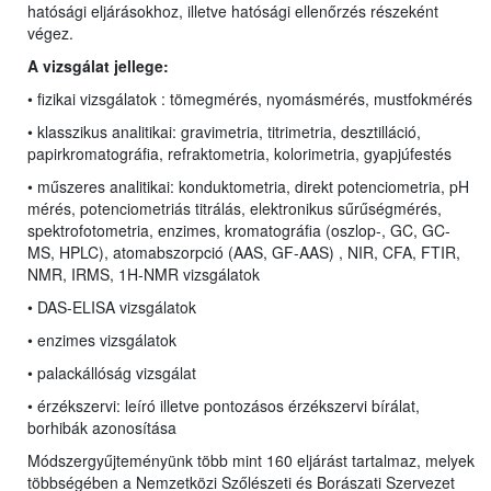
hatósági eljárásokhoz, illetve hatósági ellenőrzés részeként
végez.
A vizsgálat jellege:
• fizikai vizsgálatok : tömegmérés, nyomásmérés, mustfokmérés
• klasszikus analitikai:
gravimetria, titrimetria, desztilláció,
papirkromatográfia, refraktometria, kolorimetria, gyapjúfestés
• műszeres analitikai: konduktometria, direkt potenciometria, pH
mérés,
potenciometriás titrálás, elektronikus sűrűségmérés,
spektrofotometria, enzimes,
kromatográfia (oszlop-, GC, GC-
MS,
HPLC
), atomabszorpció (AAS, GF-AAS) , NIR, CFA, FTIR,
NMR, IRMS, 1H-NMR vizsgálatok
• DAS-ELISA vizsgálatok
• enzimes vizsgálatok
• palackállóság vizsgálat
• érzékszervi: leíró illetve pontozásos érzékszervi bírálat,
borhibák azonosítása
Módszergyűjteményünk több mint 160 eljárást tartalmaz, melyek
többségében a Nemzetközi Szőlészeti és Borászati Szervezet