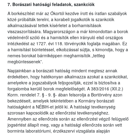
7. Borászati hatósági feladatok, szankciók
A borkészítést már az Ókortól kezdve írott és íratlan szabályok
közé próbálták terelni, a korabeli jogalkotók is szankciók
alkalmazásával tettek kísérletet a borhamisítások
visszaszorítására. Magyarországon a már kimondottan a borok
védelméről szóló és a hamisítók ellen irányuló első országos
intézkedést az 1727. évi 118. törvénycikk foglalja magában. Ez
a hamisítást büntetéssel, elkobzással sújtja, s kimondja, hogy a
nemes borokat bármiképpen meghamisítók „tettleg
megbüntessenek”.
Napjainkban a borászati hatóság mindent megtesz annak
érdekében, hogy hatékonyan alkalmazza azokat a szankciókat,
amelyekre a jogszabályok feljogosítják, ezzel is biztosítva a
forgalomba kerülő borok megfelelőségét. A 383/2016 (XII.2.)
Korm. rendelet 7. § - 9. §- ában felsorolja a Bortörvény azon
bekezdéseit, amelyek tekintetében a Kormány borászati
hatóságként a NÉBIH-et jelöli ki. A hatósági tevékenység
szorosan kapcsolódik az ellenőrzési tevékenységhez.
Amennyiben az ellenőrzés során az ellenőrzést végző felügyelő
jogsértést állapít meg, vagy a hatósági ellenőrzés során vett
borminta laboratóriumi, érzékszervi vizsgálata alapján