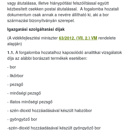
vagy átutalássa, illetve hiánypótlási felszólítással együtt
kézbesített csekken postai átutalással. A fogalomba hozatali
dokumentum csak annak a nevére állítható ki, aki a bor
származási bizonyítványán szerepel.
Igazgatási szolgáltatási díjak
(A vidékfejlesztési miniszter
63/2012. (VII. 2.) VM
rendelete
alapján)
1.1.
A forgalomba hozatalhoz kapcsolódó analitikai vizsgálatok
díja az alábbi borászati termékek esetében:
- bor
- likőrbor
- pezsgő
- minőségi pezsgő
- illatos minőségi pezsgő
- szén-dioxid hozzáadásával készült habzóbor
- gyöngyöző bor
-
szén-dioxid hozzáadásával készült gyöngyöző bor