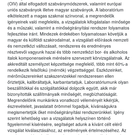
(OIV) által elfogadott szabványmódszerek, valamint európai
uniós szabványok illetve magyar szabványok. A laboratórium
elkötelezett a magas szakmai színvonal, a megrendelők
igényeinek való megfelelés, a vizsgálatok kifogástalan minősége
és a műszaki, valamint a minőségirányítási rendszer folyamatos
fejlesztése iránt. Mindezek érdekében folyamatosan követjük a
magyar és külföldi szakirodalmat, a vizsgálati előírások nemzeti
és nemzetközi változásait, rendszeres és eredményes
résztvevői vagyunk hazai és több nemzetközi bor- és alkoholos
italok komponenseinek mérésére szervezett körvizsgálatnak. Az
akkreditált személyzet képzettsége megfelelő, több mint 60%-a
rendelkezik felsőfokú (mérnök) végzettséggel. Eszközeinket,
mérőműszereinket szakszervizekkel rendszeresen ellen
őriztetjük, kalibráltatjuk, karbantartatjuk. Laboratóriumunk olyan
beszállítókkal és szolgáltatókkal dolgozik együtt, akik már
bizonyították szállítmányaik minőségét, megbízhatóságát.
Megrendelőink munkánkra vonatkozó véleményét kikérjük,
észrevételeit, javaslatait örömmel fogadjuk, kívánságukra
megismertetjük őket minőségirányítási rendszerünkkel. Igény
szerint lehetőség van a vizsgálatok helyszínen történő
figyelemmel kísérésére, segítséget adunk a kívánt célt elérő
vizsgálat kiválasztásához, az eredmények értelmezéséhez. Az