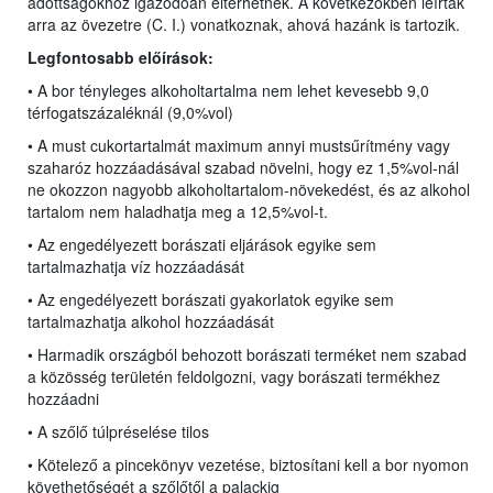
adottságokhoz igazodóan eltérhetnek. A következőkben leírtak
arra az övezetre (C. I.) vonatkoznak, ahová hazánk is tartozik.
Legfontosabb előírások:
• A bor tényleges alkoholtartalma nem lehet kevesebb 9,0
térfogatszázaléknál (9,0%vol)
• A must cukortartalmát maximum annyi mustsűrítmény vagy
szaharóz hozzáadásával szabad növelni, hogy ez 1,5%vol-nál
ne okozzon nagyobb alkoholtartalom-növekedést, és az alkohol
tartalom nem haladhatja meg a 12,5%vol-t.
• Az engedélyezett borászati eljárások egyike sem
tartalmazhatja víz hozzáadását
• Az engedélyezett borászati gyakorlatok egyike sem
tartalmazhatja alkohol hozzáadását
• Harmadik országból behozott borászati terméket nem szabad
a közösség területén feldolgozni, vagy borászati termékhez
hozzáadni
• A szőlő túlpréselése tilos
• Kötelező a pincekönyv vezetése, biztosítani kell a bor nyomon
követhetőségét a szőlőtől a palackig