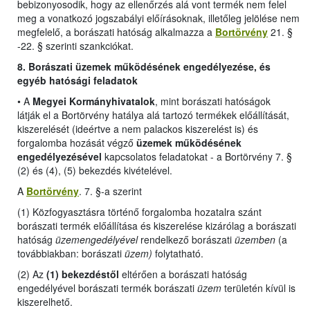
bebizonyosodik, hogy az ellenőrzés alá vont termék nem felel
meg a vonatkozó jogszabályi előírásoknak, illetőleg jelölése nem
megfelelő, a borászati hatóság alkalmazza a
Bortörvény
21. §
-22. § szerinti szankciókat.
8. Borászati üzemek működésének engedélyezése, és
egyéb hatósági feladatok
•
A
Megyei Kormányhivatalok
, mint borászati hatóságok
látják el a Bortörvény hatálya alá tartozó termékek előállítását,
kiszerelését (ideértve a nem palackos kiszerelést is) és
forgalomba hozását végző
üzemek működésének
engedélyezésével
kapcsolatos feladatokat -
a Bortörvény 7. §
(2) és (4), (5) bekezdés kivételével
.
A
Bortörvény
. 7. §-a szerint
(1) Közfogyasztásra történő forgalomba hozatalra szánt
borászati termék előállítása és kiszerelése kizárólag a borászati
hatóság
üzemengedélyével
rendelkező borászati
üzemben
(a
továbbiakban: borászati
üzem)
folytatható.
(2) Az
(1) bekezdéstől
eltérően a borászati hatóság
engedélyével borászati termék borászati
üzem
területén kívül is
kiszerelhető.