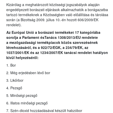
Kizárólag a meghatározott közösségi jogszabályok alapján
engedélyezett borászati eljárások alkalmazhatók a borágazatba
tartozó termékeknek a Közösségben való előállítása és tárolása
során (a Bizottság 2009. július 10.-én hozott 606/2009/EK
rendelet).
Az Európai Unió a borászati termékeket 17 kategóriába
sorolja a Parlament ésTanács 1308/2013/EU rendelete
a
mezőgazdasági termékpiacok közös szervezésének
létrehozásáról, és a 922/72/EGK, a 234/79/EK, az
1037/2001/EK és az 1234/2007/EK tanácsi rendelet hatályon
kívül helyezéséről
:
1. Bor
2. Még erjedésben lévő bor
3. Likőrbor
4. Pezsgő
5. Minőségi pezsgő
6. Illatos minőségi pezsgő
7. Szén-dioxid hozzáadásával készült habzóbor