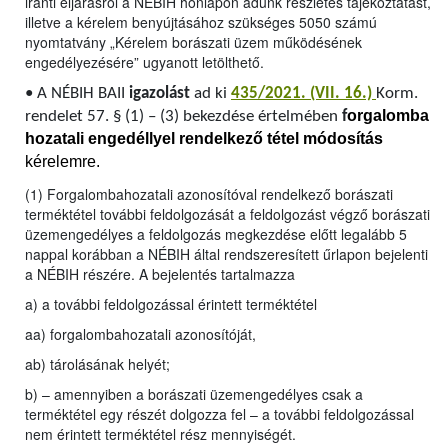
iránti eljárásról a NÉBIH honlapon adunk részletes tájékoztatást,
illetve a kérelem benyújtásához szükséges 5050 számú
nyomtatvány „Kérelem borászati üzem működésének
engedélyezésére” ugyanott letölthető.
•
A NÉBIH BAII
igazolást
ad ki
435/2021. (VII. 16.)
Korm.
orgalomba
rendelet 57. § (1) – (3) bekezdése értelmében
f
hozatali engedéllyel rendelkező tétel módosítás
kérelemre.
(1) Forgalombahozatali azonosítóval rendelkező borászati
terméktétel további feldolgozását a feldolgozást végző borászati
üzemengedélyes a feldolgozás megkezdése előtt legalább 5
nappal korábban a NÉBIH által rendszeresített űrlapon bejelenti
a NÉBIH részére. A bejelentés tartalmazza
a) a további feldolgozással érintett terméktétel
aa) forgalombahozatali azonosítóját,
ab) tárolásának helyét;
b) – amennyiben a borászati üzemengedélyes csak a
terméktétel egy részét dolgozza fel – a további feldolgozással
nem érintett terméktétel rész mennyiségét.