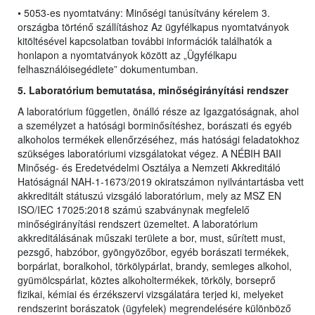
• 5053-es nyomtatvány: Minőségi tanúsítvány kérelem 3.
országba történő szállításhoz Az ügyfélkapus nyomtatványok
kitöltésével kapcsolatban további információk találhatók a
honlapon a nyomtatványok között az „Ügyfélkapu
felhasználóisegédlete” dokumentumban.
5. Laboratórium bemutatása, minőségirányítási rendszer
A laboratórium független, önálló része az Igazgatóságnak, ahol
a személyzet a hatósági borminősítéshez, borászati és egyéb
alkoholos termékek ellenőrzéséhez, más hatósági feladatokhoz
szükséges laboratóriumi vizsgálatokat végez. A NÉBIH BAII
Minőség- és Eredetvédelmi Osztálya a Nemzeti Akkreditáló
Hatóságnál NAH-1-1673/2019 okiratszámon nyilvántartásba vett
akkreditált státuszú vizsgáló laboratórium, mely az MSZ EN
ISO/IEC 17025:2018 számú szabványnak megfelelő
minőségirányítási rendszert üzemeltet. A laboratórium
akkreditálásának műszaki területe a bor, must, sűrített must,
pezsgő, habzóbor, gyöngyözőbor, egyéb borászati termékek,
borpárlat, boralkohol, törkölypárlat, brandy, semleges alkohol,
gyümölcspárlat, köztes alkoholtermékek, törköly, borseprő
fizikai, kémiai és érzékszervi vizsgálatára terjed ki, melyeket
rendszerint borászatok (ügyfelek) megrendelésére különböző