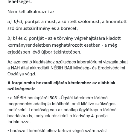
lehetséges.
Nem kell alkalmazni az
a)
b)-d)
pontját a must, a sűrített szőlőmust, a finomított
szőlőmustsűrítmény és a borecet,
b) b)
és
c)
pontját - az e törvény végrehajtására kiadott
kormányrendeletben meghatározott esetben - a még
erjedésben lévő újbor tekintetében.
Az azonosító kiadásához szükséges laboratóriumi vizsgálatokat
a NAH által akkreditált NÉBIH BAII Minőség- és Eredetvédelmi
Osztálya végzi.
A forgalomba hozatali eljárás kérelemhez az alábbiak
szükségesek:
• a NÉBIH honlapjáról 5051-Ügyfél kérelmére történő
megrendelés adatlapja letölthető, amit kitöltve szükséges
mellékelni. Lehetőség van az adatlap ügyfélkapun történő
beadására is, melynek részleteit a kiadvány 4. pontja
tartalmazza.
• borászati terméktételhez tartozó végső származási