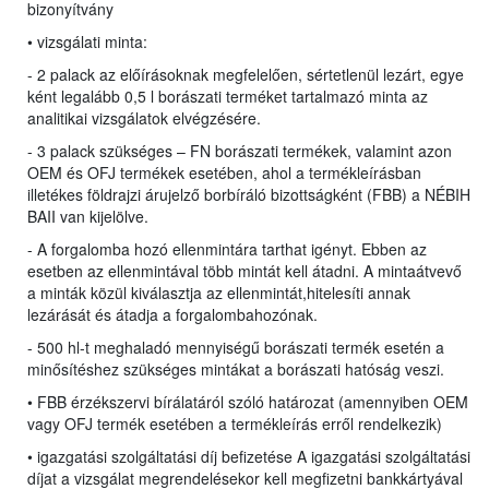
bizonyítvány
• vizsgálati minta:
- 2 palack az előírásoknak megfelelően, sértetlenül lezárt, egye
ként legalább 0,5 l borászati terméket tartalmazó minta az
analitikai vizsgálatok elvégzésére.
- 3 palack szükséges – FN borászati termékek, valamint azon
OEM és OFJ termékek esetében, ahol a termékleírásban
illetékes földrajzi árujelző borbíráló bizottságként (FBB) a NÉBIH
BAII van kijelölve.
- A forgalomba hozó ellenmintára tarthat igényt. Ebben az
esetben az ellenmintával több mintát kell átadni. A mintaátvevő
a minták közül kiválasztja az ellenmintát,hitelesíti annak
lezárását és átadja a forgalombahozónak.
- 500 hl-t meghaladó mennyiségű borászati termék esetén a
minősítéshez szükséges mintákat a borászati hatóság veszi.
• FBB érzékszervi bírálatáról szóló határozat (amennyiben OEM
vagy OFJ termék esetében a termékleírás erről rendelkezik)
• igazgatási szolgáltatási díj befizetése A igazgatási szolgáltatási
díjat a vizsgálat megrendelésekor kell megfizetni bankkártyával