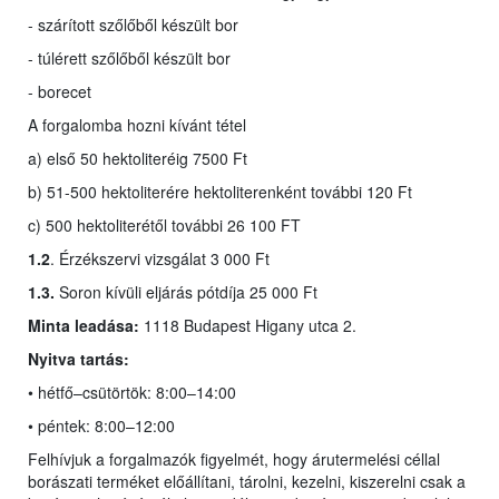
- szárított szőlőből készült bor
- túlérett szőlőből készült bor
- borecet
A forgalomba hozni kívánt tétel
a) első 50 hektoliteréig 7500 Ft
b) 51-500 hektoliterére hektoliterenként további 120 Ft
c) 500 hektoliterétől további 26 100 FT
1.2
. Érzékszervi vizsgálat 3 000 Ft
1.3.
Soron kívüli eljárás pótdíja 25 000 Ft
Minta leadása:
1118 Budapest Higany utca 2.
Nyitva tartás:
• hétfő–csütörtök: 8:00–14:00
• péntek: 8:00–12:00
Felhívjuk a forgalmazók figyelmét, hogy árutermelési céllal
borászati terméket előállítani, tárolni, kezelni, kiszerelni csak a