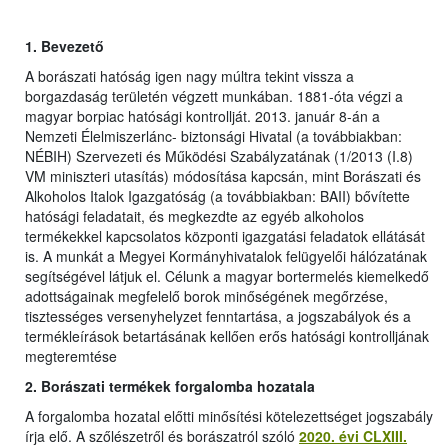
1.
Bevezető
A borászati hatóság igen nagy múltra tekint vissza a
borgazdaság területén végzett munkában. 1881-óta végzi a
magyar borpiac hatósági kontrollját. 2013. január 8-án a
Nemzeti Élelmiszerlánc- biztonsági Hivatal (a továbbiakban:
NÉBIH) Szervezeti és Működési Szabályzatának (1/2013 (I.8)
VM miniszteri utasítás) módosítása kapcsán, mint Borászati és
Alkoholos Italok Igazgatóság (a továbbiakban: BAII) bővítette
hatósági feladatait, és megkezdte az egyéb alkoholos
termékekkel kapcsolatos központi igazgatási feladatok ellátását
is. A munkát a Megyei Kormányhivatalok felügyelői hálózatának
segítségével látjuk el. Célunk a magyar bortermelés kiemelkedő
adottságainak megfelelő borok minőségének megőrzése,
tisztességes versenyhelyzet fenntartása, a jogszabályok és a
termékleírások betartásának kellően erős hatósági kontrolljának
megteremtése
2. Borászati termékek forgalomba hozatala
A forgalomba hozatal előtti minősítési kötelezettséget jogszabály
írja elő. A szőlészetről és borászatról szóló
2020. évi CLXIII.