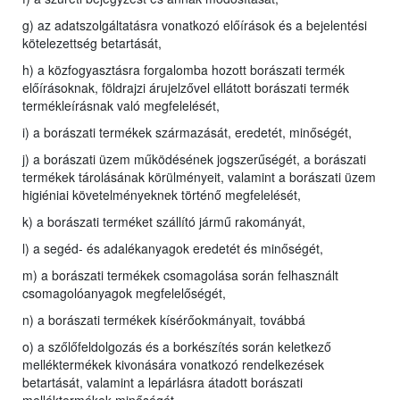
g) az adatszolgáltatásra vonatkozó előírások és a bejelentési
kötelezettség betartását,
h) a közfogyasztásra forgalomba hozott borászati termék
előírásoknak, földrajzi árujelzővel ellátott borászati termék
termékleírásnak való megfelelését,
i) a borászati termékek származását, eredetét, minőségét,
j) a borászati üzem működésének jogszerűségét, a borászati
termékek tárolásának körülményeit, valamint a borászati üzem
higiéniai követelményeknek történő megfelelését,
k) a borászati terméket szállító jármű rakományát,
l) a segéd- és adalékanyagok eredetét és minőségét,
m) a borászati termékek csomagolása során felhasznált
csomagolóanyagok megfelelőségét,
n) a borászati termékek kísérőokmányait, továbbá
o) a szőlőfeldolgozás és a borkészítés során keletkező
melléktermékek kivonására vonatkozó rendelkezések
betartását, valamint a lepárlásra átadott borászati