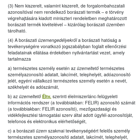
(3) Nem kiszerelt, valamint kiszerelt, de forgalombahozatali
azonosítóval nem rendelkező borászati termék – e törvény
végrehajtására kiadott miniszteri rendeletben meghatározott
borászati termék kivételével – kizárólag borászati
üzemben
tárolható.
(4) A borászati
üzemengedélyekről
a borászati hatóság a
tevékenységére vonatkozó jogszabályban foglalt ellenőrzési
feladatainak ellátása érdekében nyilvántartást vezet, amely
tartalmazza
a) természetes személy esetén az
üzemeltető
természetes
személyazonosító adatait, lakcímét, telephelyét, adóazonosító
jelét, egyéni vállalkozó természetes személy esetén a nevét,
székhelyét és adószámát,
b) az
üzemeltető
Éltv.
szerinti élelmiszerlánc-felügyeleti
információs rendszer (a továbbiakban: FELIR) azonosító számát
(a továbbiakban: FELIR azonosító), mezőgazdasági és
vidékfejlesztési támogatási szerv által adott ügyfél-azonosítóját,
telefonos és elektronikus elérhetőségét,
c) a borászati
üzem
szakmai tevékenységéért felelős személy
természetes személyazonosító adatait, lakcímét, telephelyét,