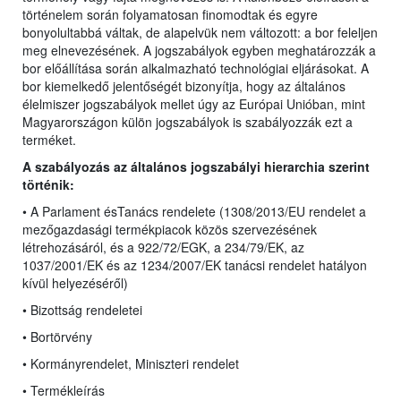
történelem során folyamatosan finomodtak és egyre
bonyolultabbá váltak, de alapelvük nem változott: a bor feleljen
meg elnevezésének. A jogszabályok egyben meghatározzák a
bor előállítása során alkalmazható technológiai eljárásokat. A
bor kiemelkedő jelentőségét bizonyítja, hogy az általános
élelmiszer jogszabályok mellet úgy az Európai Unióban, mint
Magyarországon külön jogszabályok is szabályozzák ezt a
terméket.
A szabályozás az általános jogszabályi hierarchia szerint
történik:
• A Parlament ésTanács rendelete (1308/2013/EU rendelet
a
mezőgazdasági termékpiacok közös szervezésének
létrehozásáról, és a 922/72/EGK, a 234/79/EK, az
1037/2001/EK és az 1234/2007/EK tanácsi rendelet hatályon
kívül helyezéséről)
• Bizottság rendeletei
• Bortörvény
• Kormányrendelet, Miniszteri rendelet
• Termékleírás