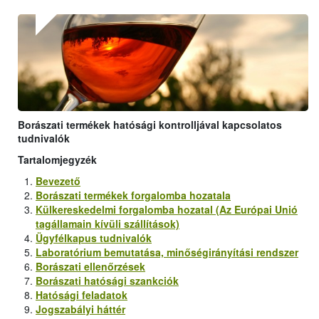
Borászati termékek hatósági kontrolljával kapcsolatos
tudnivalók
Tartalomjegyzék
Bevezető
Borászati termékek forgalomba hozatala
Külkereskedelmi forgalomba hozatal (Az Európai Unió
tagállamain kívüli szállítások)
Ügyfélkapus tudnivalók
Laboratórium bemutatása, minőségirányítási rendszer
Borászati ellenőrzések
Borászati hatósági szankciók
Hatósági feladatok
Jogszabályi háttér