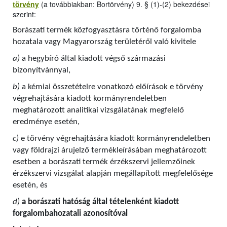
törvény
(a továbbiakban: Bortörvény) 9. § (1)-(2) bekezdései
szerint:
Borászati termék közfogyasztásra történő forgalomba
hozatala vagy Magyarország területéről való kivitele
a)
a hegybíró által kiadott végső származási
bizonyítvánnyal,
b)
a kémiai összetételre vonatkozó előírások e törvény
végrehajtására kiadott kormányrendeletben
meghatározott analitikai vizsgálatának megfelelő
eredménye esetén,
c)
e törvény végrehajtására kiadott kormányrendeletben
vagy földrajzi árujelző termékleírásában meghatározott
esetben a borászati termék érzékszervi jellemzőinek
érzékszervi vizsgálat alapján megállapított megfelelősége
esetén, és
d)
a borászati hatóság által tételenként kiadott
forgalombahozatali azonosítóval