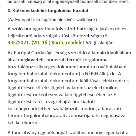
borászati hatóság által engedélyezett borászati üzemben lehet.
3. Külkereskedelmi forgalomba hozatal
(Az Európai Unió tagállamain kívüli szállítások)
A szőlő-bor ágazatban folytatott hatósági eljárásokról és
teljesítendő adatszolgáltatási kötelezettségekről
435/2021. (VII. 16.) Korm. rendelet
58. §. alapján
Az Európai Gazdasági Térség szerződő államain kívüli állam
által megkövetelt, borászati termék forgalomba
hozatalához szükséges dokumentumot (a továbbiakban:
forgalombahozatali dokumentum) a NÉBIH állítja ki. A
forgalombahozatali dokumentum kiállítását, elektronikus
ügyintézésre köteles ügyfél, valamint az elektronikus
ügyintézést önkéntesen vállaló ügyfél esetében az E-
ügyintézési tv. és a végrehajtására kiadott
kormányrendeletben szabályozott módon, a borászati
termék forgalombahozatali azonosítójának megadásával
kell kérelmezni.
A tanúsítvány egy példányát szállítási mennyiségenként a