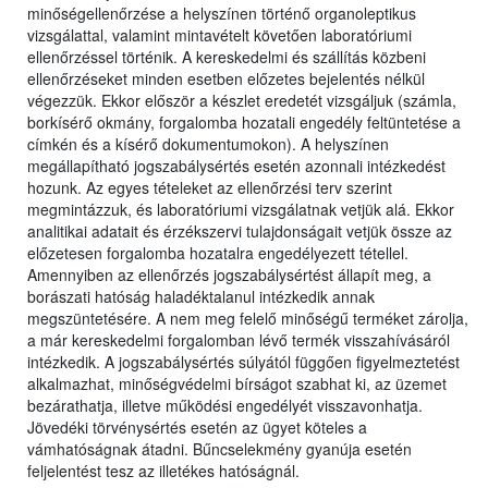
minőségellenőrzése a helyszínen történő organoleptikus
vizsgálattal, valamint mintavételt követően laboratóriumi
ellenőrzéssel történik. A kereskedelmi és szállítás közbeni
ellenőrzéseket minden esetben előzetes bejelentés nélkül
végezzük. Ekkor először a készlet eredetét vizsgáljuk (számla,
borkísérő okmány, forgalomba hozatali engedély feltüntetése a
címkén és a kísérő dokumentumokon). A helyszínen
megállapítható jogszabálysértés esetén azonnali intézkedést
hozunk. Az egyes tételeket az ellenőrzési terv szerint
megmintázzuk, és laboratóriumi vizsgálatnak vetjük alá. Ekkor
analitikai adatait és érzékszervi tulajdonságait vetjük össze az
előzetesen forgalomba hozatalra engedélyezett tétellel.
Amennyiben az ellenőrzés jogszabálysértést állapít meg, a
borászati hatóság haladéktalanul intézkedik annak
megszüntetésére. A nem meg felelő minőségű terméket zárolja,
a már kereskedelmi forgalomban lévő termék visszahívásáról
intézkedik. A jogszabálysértés súlyától függően figyelmeztetést
alkalmazhat, minőségvédelmi bírságot szabhat ki, az üzemet
bezárathatja, illetve működési engedélyét visszavonhatja.
Jövedéki törvénysértés esetén az ügyet köteles a
vámhatóságnak átadni. Bűncselekmény gyanúja esetén
feljelentést tesz az illetékes hatóságnál.