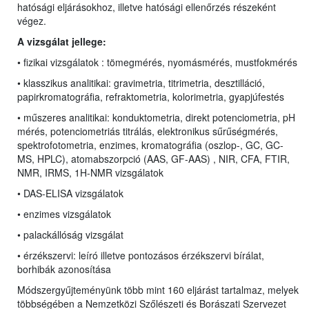
hatósági eljárásokhoz, illetve hatósági ellenőrzés részeként
végez.
A vizsgálat jellege:
• fizikai vizsgálatok : tömegmérés, nyomásmérés, mustfokmérés
• klasszikus analitikai:
gravimetria, titrimetria, desztilláció,
papirkromatográfia, refraktometria, kolorimetria, gyapjúfestés
• műszeres analitikai: konduktometria, direkt potenciometria, pH
mérés,
potenciometriás titrálás, elektronikus sűrűségmérés,
spektrofotometria, enzimes,
kromatográfia (oszlop-, GC, GC-
MS,
HPLC
), atomabszorpció (AAS, GF-AAS) , NIR, CFA, FTIR,
NMR, IRMS, 1H-NMR vizsgálatok
• DAS-ELISA vizsgálatok
• enzimes vizsgálatok
• palackállóság vizsgálat
• érzékszervi: leíró illetve pontozásos érzékszervi bírálat,
borhibák azonosítása
Módszergyűjteményünk több mint 160 eljárást tartalmaz, melyek
többségében a Nemzetközi Szőlészeti és Borászati Szervezet