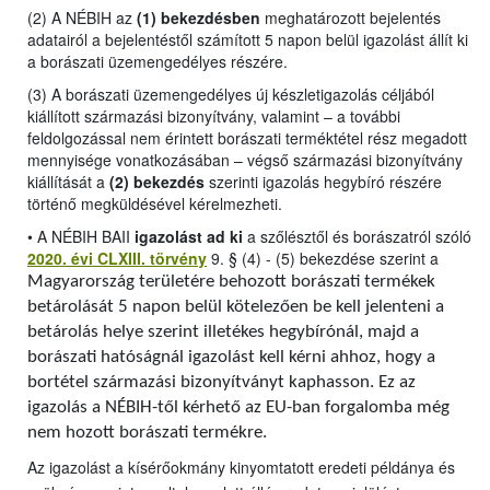
(2) A NÉBIH az
(1) bekezdésben
meghatározott bejelentés
adatairól a bejelentéstől számított 5 napon belül igazolást állít ki
a borászati üzemengedélyes részére.
(3) A borászati üzemengedélyes új készletigazolás céljából
kiállított származási bizonyítvány, valamint – a további
feldolgozással nem érintett borászati terméktétel rész megadott
mennyisége vonatkozásában – végső származási bizonyítvány
kiállítását a
(2) bekezdés
szerinti igazolás hegybíró részére
történő megküldésével kérelmezheti.
•
A NÉBIH BAII
igazolást ad ki
a szőlésztől és borászatról szóló
2020. évi CLXIII. törvény
9. § (4) - (5) bekezdése szerint a
Magyarország területére behozott borászati termékek
betárolását 5 napon belül kötelezően be kell jelenteni a
betárolás helye szerint illetékes hegybírónál, majd a
borászati hatóságnál igazolást kell kérni ahhoz, hogy a
bortétel származási bizonyítványt kaphasson. Ez az
igazolás a NÉBIH-től kérhető az EU-ban forgalomba még
nem hozott borászati termékre.
Az igazolást a kísérőokmány kinyomtatott eredeti példánya és