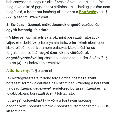
bebizonyosodik, hogy az ellenőrzés alá vont termék nem felel
meg a vonatkozó jogszabályi előírásoknak, illetőleg jelölése nem
megfelelő, a borászati hatóság alkalmazza a
Bortörvény
21. §
-22. § szerinti szankciókat.
8. Borászati üzemek működésének engedélyezése, és
egyéb hatósági feladatok
•
A
Megyei Kormányhivatalok
, mint borászati hatóságok
látják el a Bortörvény hatálya alá tartozó termékek előállítását,
kiszerelését (ideértve a nem palackos kiszerelést is) és
forgalomba hozását végző
üzemek működésének
engedélyezésével
kapcsolatos feladatokat -
a Bortörvény 7. §
(2) és (4), (5) bekezdés kivételével
.
A
Bortörvény
. 7. §-a szerint
(1) Közfogyasztásra történő forgalomba hozatalra szánt
borászati termék előállítása és kiszerelése kizárólag a borászati
hatóság
üzemengedélyével
rendelkező borászati
üzemben
(a
továbbiakban: borászati
üzem)
folytatható.
(2) Az
(1) bekezdéstől
eltérően a borászati hatóság
engedélyével borászati termék borászati
üzem
területén kívül is
kiszerelhető.