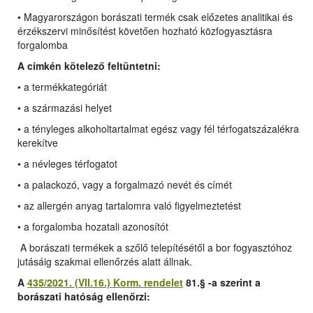
• Magyarországon borászati termék csak előzetes analitikai és
érzékszervi minősítést követően hozható közfogyasztásra
forgalomba
A címkén kötelező feltüntetni:
• a termékkategóriát
• a származási helyet
• a tényleges alkoholtartalmat egész vagy fél térfogatszázalékra
kerekítve
• a névleges térfogatot
• a palackozó, vagy a forgalmazó nevét és címét
• az allergén anyag tartalomra való figyelmeztetést
• a forgalomba hozatali azonosítót
A borászati termékek a szőlő telepítésétől a bor fogyasztóhoz
jutásáig szakmai ellenőrzés alatt állnak.
A
435/2021. (VII.16.) Korm. rendelet
81.§ -a szerint a
borászati hatóság ellenőrzi: