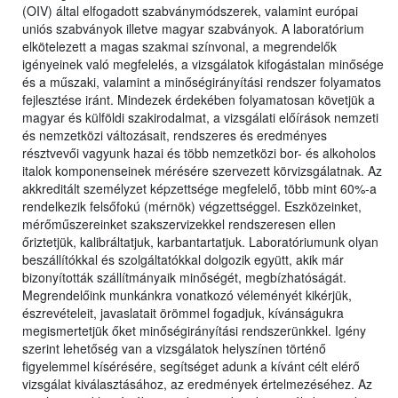
(OIV) által elfogadott szabványmódszerek, valamint európai
uniós szabványok illetve magyar szabványok. A laboratórium
elkötelezett a magas szakmai színvonal, a megrendelők
igényeinek való megfelelés, a vizsgálatok kifogástalan minősége
és a műszaki, valamint a minőségirányítási rendszer folyamatos
fejlesztése iránt. Mindezek érdekében folyamatosan követjük a
magyar és külföldi szakirodalmat, a vizsgálati előírások nemzeti
és nemzetközi változásait, rendszeres és eredményes
résztvevői vagyunk hazai és több nemzetközi bor- és alkoholos
italok komponenseinek mérésére szervezett körvizsgálatnak. Az
akkreditált személyzet képzettsége megfelelő, több mint 60%-a
rendelkezik felsőfokú (mérnök) végzettséggel. Eszközeinket,
mérőműszereinket szakszervizekkel rendszeresen ellen
őriztetjük, kalibráltatjuk, karbantartatjuk. Laboratóriumunk olyan
beszállítókkal és szolgáltatókkal dolgozik együtt, akik már
bizonyították szállítmányaik minőségét, megbízhatóságát.
Megrendelőink munkánkra vonatkozó véleményét kikérjük,
észrevételeit, javaslatait örömmel fogadjuk, kívánságukra
megismertetjük őket minőségirányítási rendszerünkkel. Igény
szerint lehetőség van a vizsgálatok helyszínen történő
figyelemmel kísérésére, segítséget adunk a kívánt célt elérő
vizsgálat kiválasztásához, az eredmények értelmezéséhez. Az