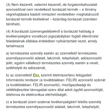
(3) Nem kiszerelt, valamint kiszerelt, de forgalombahozatali
azonosítóval nem rendelkező borászati termék – e törvény
végrehajtására kiadott miniszteri rendeletben meghatározott
borászati termék kivételével – kizárólag borászati
üzemben
tárolható.
(4) A borászati
üzemengedélyekről
a borászati hatóság a
tevékenységére vonatkozó jogszabályban foglalt ellenőrzési
feladatainak ellátása érdekében nyilvántartást vezet, amely
tartalmazza
a) természetes személy esetén az
üzemeltető
természetes
személyazonosító adatait, lakcímét, telephelyét, adóazonosító
jelét, egyéni vállalkozó természetes személy esetén a nevét,
székhelyét és adószámát,
b) az
üzemeltető
Éltv.
szerinti élelmiszerlánc-felügyeleti
információs rendszer (a továbbiakban: FELIR) azonosító számát
(a továbbiakban: FELIR azonosító), mezőgazdasági és
vidékfejlesztési támogatási szerv által adott ügyfél-azonosítóját,
telefonos és elektronikus elérhetőségét,
c) a borászati
üzem
szakmai tevékenységéért felelős személy
természetes személyazonosító adatait, lakcímét, telephelyét,