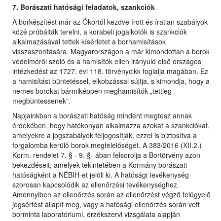
7. Borászati hatósági feladatok, szankciók
A borkészítést már az Ókortól kezdve írott és íratlan szabályok
közé próbálták terelni, a korabeli jogalkotók is szankciók
alkalmazásával tettek kísérletet a borhamisítások
visszaszorítására. Magyarországon a már kimondottan a borok
védelméről szóló és a hamisítók ellen irányuló első országos
intézkedést az 1727. évi 118. törvénycikk foglalja magában. Ez
a hamisítást büntetéssel, elkobzással sújtja, s kimondja, hogy a
nemes borokat bármiképpen meghamisítók „tettleg
megbüntessenek”.
Napjainkban a borászati hatóság mindent megtesz annak
érdekében, hogy hatékonyan alkalmazza azokat a szankciókat,
amelyekre a jogszabályok feljogosítják, ezzel is biztosítva a
forgalomba kerülő borok megfelelőségét. A 383/2016 (XII.2.)
Korm. rendelet 7. § - 9. §- ában felsorolja a Bortörvény azon
bekezdéseit, amelyek tekintetében a Kormány borászati
hatóságként a NÉBIH-et jelöli ki. A hatósági tevékenység
szorosan kapcsolódik az ellenőrzési tevékenységhez.
Amennyiben az ellenőrzés során az ellenőrzést végző felügyelő
jogsértést állapít meg, vagy a hatósági ellenőrzés során vett
borminta laboratóriumi, érzékszervi vizsgálata alapján