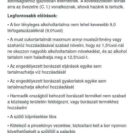
adottságokhoz igazodóan eltérhetnek. A következőkben leírtak
arra az övezetre (C. I.) vonatkoznak, ahová hazánk is tartozik.
Legfontosabb előírások:
• A bor tényleges alkoholtartalma nem lehet kevesebb 9,0
térfogatszázaléknál (9,0%vol)
• A must cukortartalmát maximum annyi mustsűrítmény vagy
szaharóz hozzáadásával szabad növelni, hogy ez 1,5%vol-nál
ne okozzon nagyobb alkoholtartalom-növekedést, és az alkohol
tartalom nem haladhatja meg a 12,5%vol-t.
• Az engedélyezett borászati eljárások egyike sem
tartalmazhatja víz hozzáadását
• Az engedélyezett borászati gyakorlatok egyike sem
tartalmazhatja alkohol hozzáadását
• Harmadik országból behozott borászati terméket nem szabad
a közösség területén feldolgozni, vagy borászati termékhez
hozzáadni
• A szőlő túlpréselése tilos
• Kötelező a pincekönyv vezetése, biztosítani kell a bor nyomon
követhetőségét a szőlőtől a palackig