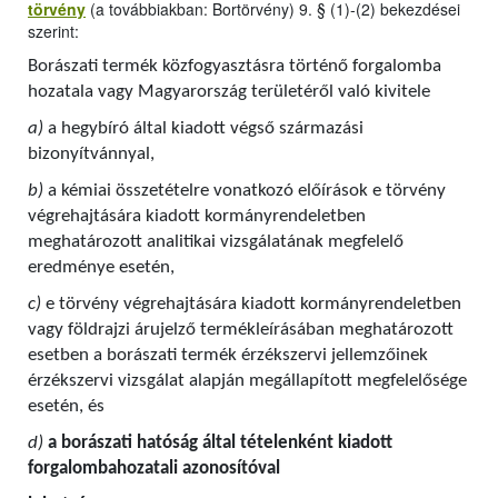
törvény
(a továbbiakban: Bortörvény) 9. § (1)-(2) bekezdései
szerint:
Borászati termék közfogyasztásra történő forgalomba
hozatala vagy Magyarország területéről való kivitele
a)
a hegybíró által kiadott végső származási
bizonyítvánnyal,
b)
a kémiai összetételre vonatkozó előírások e törvény
végrehajtására kiadott kormányrendeletben
meghatározott analitikai vizsgálatának megfelelő
eredménye esetén,
c)
e törvény végrehajtására kiadott kormányrendeletben
vagy földrajzi árujelző termékleírásában meghatározott
esetben a borászati termék érzékszervi jellemzőinek
érzékszervi vizsgálat alapján megállapított megfelelősége
esetén, és
d)
a borászati hatóság által tételenként kiadott
forgalombahozatali azonosítóval