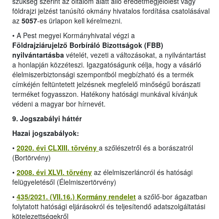
szükség szerint az oltalom alatt álló eredetmegjelölést vagy
földrajzi jelzést tanúsító okmány hivatalos fordítása csatolásával
az
5057
-es ürlapon kell kérelmezni.
•
A Pest megyei Kormányhivatal végzi a
Földrajziárujelző Borbíráló Bizottságok (FBB)
nyilvántartásba
vételét, vezeti a változásokat, a nyilvántartást
a honlapján közzéteszi. Igazgatóságunk célja, hogy a vásárló
élelmiszerbiztonsági szempontból megbízható és a termék
címkéjén feltüntetett jelzésnek megfelelő minőségű borászati
terméket fogyasszon. Hatékony hatósági munkával kívánjuk
védeni a magyar bor hírnevét.
9. Jogszabályi háttér
Hazai jogszabályok:
•
2020. évi CLXIII. törvény
a szőlészetről és a borászatról
(Bortörvény)
•
2008. évi XLVI. törvény
az élelmiszerláncról és hatósági
felügyeletésől (Élelmiszertörvény)
•
435/2021. (VII.16.) Kormány rendelet
a szőlő-bor ágazatban
folytatott hatósági eljárásokról és teljesítendő adatszolgáltatási
kötelezettségekről