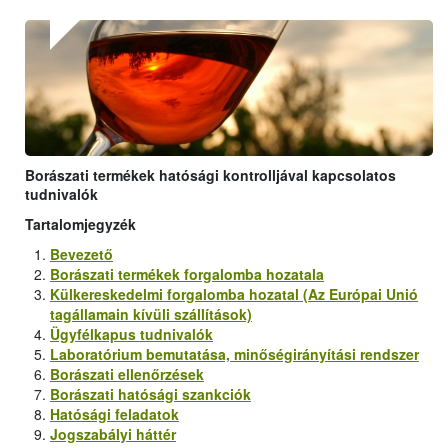
Borászati termékek hatósági kontrolljával kapcsolatos
tudnivalók
Tartalomjegyzék
Bevezető
Borászati termékek forgalomba hozatala
Külkereskedelmi forgalomba hozatal (Az Európai Unió
tagállamain kívüli szállítások)
Ügyfélkapus tudnivalók
Laboratórium bemutatása, minőségirányítási rendszer
Borászati ellenőrzések
Borászati hatósági szankciók
Hatósági feladatok
Jogszabályi háttér