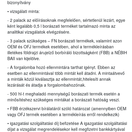
bizonyítvány
• vizsgálati minta:
- 2 palack az előírásoknak megfelelően, sértetlenül lezárt, egye
ként legalább 0,5 l borászati terméket tartalmazó minta az
analitikai vizsgálatok elvégzésére.
- 3 palack szükséges – FN borászati termékek, valamint azon
OEM és OFJ termékek esetében, ahol a termékleírásban
illetékes földrajzi árujelző borbíráló bizottságként (FBB) a NÉBIH
BAII van kijelölve.
- A forgalomba hozó ellenmintára tarthat igényt. Ebben az
esetben az ellenmintával több mintát kell átadni. A mintaátvevő
a minták közül kiválasztja az ellenmintát,hitelesíti annak
lezárását és átadja a forgalombahozónak.
- 500 hl-t meghaladó mennyiségű borászati termék esetén a
minősítéshez szükséges mintákat a borászati hatóság veszi.
• FBB érzékszervi bírálatáról szóló határozat (amennyiben OEM
vagy OFJ termék esetében a termékleírás erről rendelkezik)
• igazgatási szolgáltatási díj befizetése A igazgatási szolgáltatási
díjat a vizsgálat megrendelésekor kell megfizetni bankkártyával