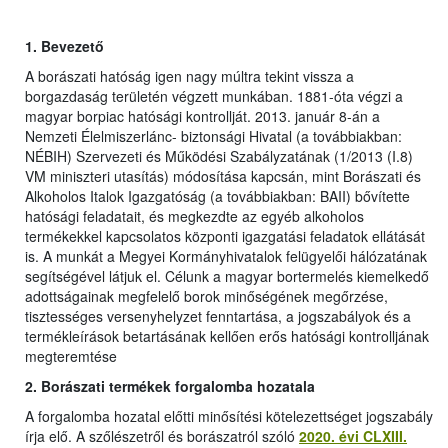
1.
Bevezető
A borászati hatóság igen nagy múltra tekint vissza a
borgazdaság területén végzett munkában. 1881-óta végzi a
magyar borpiac hatósági kontrollját. 2013. január 8-án a
Nemzeti Élelmiszerlánc- biztonsági Hivatal (a továbbiakban:
NÉBIH) Szervezeti és Működési Szabályzatának (1/2013 (I.8)
VM miniszteri utasítás) módosítása kapcsán, mint Borászati és
Alkoholos Italok Igazgatóság (a továbbiakban: BAII) bővítette
hatósági feladatait, és megkezdte az egyéb alkoholos
termékekkel kapcsolatos központi igazgatási feladatok ellátását
is. A munkát a Megyei Kormányhivatalok felügyelői hálózatának
segítségével látjuk el. Célunk a magyar bortermelés kiemelkedő
adottságainak megfelelő borok minőségének megőrzése,
tisztességes versenyhelyzet fenntartása, a jogszabályok és a
termékleírások betartásának kellően erős hatósági kontrolljának
megteremtése
2. Borászati termékek forgalomba hozatala
A forgalomba hozatal előtti minősítési kötelezettséget jogszabály
írja elő. A szőlészetről és borászatról szóló
2020. évi CLXIII.