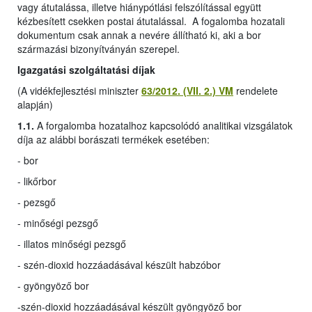
vagy átutalássa, illetve hiánypótlási felszólítással együtt
kézbesített csekken postai átutalással. A fogalomba hozatali
dokumentum csak annak a nevére állítható ki, aki a bor
származási bizonyítványán szerepel.
Igazgatási szolgáltatási díjak
(A vidékfejlesztési miniszter
63/2012. (VII. 2.) VM
rendelete
alapján)
1.1.
A forgalomba hozatalhoz kapcsolódó analitikai vizsgálatok
díja az alábbi borászati termékek esetében:
- bor
- likőrbor
- pezsgő
- minőségi pezsgő
- illatos minőségi pezsgő
- szén-dioxid hozzáadásával készült habzóbor
- gyöngyöző bor
-
szén-dioxid hozzáadásával készült gyöngyöző bor