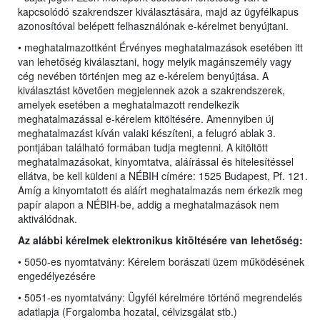
kapcsolódó szakrendszer kiválasztására, majd az ügyfélkapus
azonosítóval belépett felhasználónak e-kérelmet benyújtani.
• meghatalmazottként Érvényes meghatalmazások esetében itt
van lehetőség kiválasztani, hogy melyik magánszemély vagy
cég nevében történjen meg az e-kérelem benyújtása. A
kiválasztást követően megjelennek azok a szakrendszerek,
amelyek esetében a meghatalmazott rendelkezik
meghatalmazással e-kérelem kitöltésére. Amennyiben új
meghatalmazást kíván valaki készíteni, a felugró ablak 3.
pontjában található formában tudja megtenni. A kitöltött
meghatalmazásokat, kinyomtatva, aláírással és hitelesítéssel
ellátva, be kell küldeni a NÉBIH címére: 1525 Budapest, Pf. 121.
Amíg a kinyomtatott és aláírt meghatalmazás nem érkezik meg
papír alapon a NÉBIH-be, addig a meghatalmazások nem
aktiválódnak.
Az alábbi kérelmek elektronikus kitöltésére van lehetőség:
• 5050-es nyomtatvány: Kérelem borászati üzem működésének
engedélyezésére
• 5051-es nyomtatvány: Ügyfél kérelmére történő megrendelés
adatlapja (Forgalomba hozatal, célvizsgálat stb.)