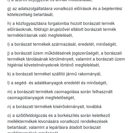
g) az adatszolgáltatásra vonatkozó előírások és a bejelentési
kötelezettség betartását,
h) a közfogyasztásra forgalomba hozott borászati termék
előírásoknak, földrajzi árujelzővel ellátott borászati termék
termékleírásnak való megfelelését,
i) a borászati termékek származását, eredetét, minőségét,
j) a borászati üzem működésének jogszerűségét, a borászati
termékek tárolásának körülményeit, valamint a borászati üzem
higiéniai követelményeknek történő megfelelését,
k) a borászati terméket szállító jármű rakományát,
l) a segéd- és adalékanyagok eredetét és minőségét,
m) a borászati termékek csomagolása során felhasznált
csomagolóanyagok megfelelőségét,
n) a borászati termékek kísérőokmányait, továbbá
o) a szőlőfeldolgozás és a borkészítés során keletkező
melléktermékek kivonására vonatkozó rendelkezések
betartását, valamint a lepárlásra átadott borászati