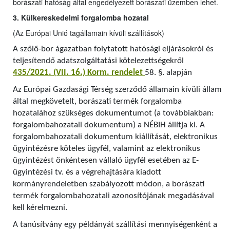
borászati hatóság által engedélyezett borászati üzemben lehet.
3. Külkereskedelmi forgalomba hozatal
(Az Európai Unió tagállamain kívüli szállítások)
A szőlő-bor ágazatban folytatott hatósági eljárásokról és
teljesítendő adatszolgáltatási kötelezettségekről
435/2021. (VII. 16.) Korm. rendelet
58. §. alapján
Az Európai Gazdasági Térség szerződő államain kívüli állam
által megkövetelt, borászati termék forgalomba
hozatalához szükséges dokumentumot (a továbbiakban:
forgalombahozatali dokumentum) a NÉBIH állítja ki. A
forgalombahozatali dokumentum kiállítását, elektronikus
ügyintézésre köteles ügyfél, valamint az elektronikus
ügyintézést önkéntesen vállaló ügyfél esetében az E-
ügyintézési tv. és a végrehajtására kiadott
kormányrendeletben szabályozott módon, a borászati
termék forgalombahozatali azonosítójának megadásával
kell kérelmezni.
A tanúsítvány egy példányát szállítási mennyiségenként a