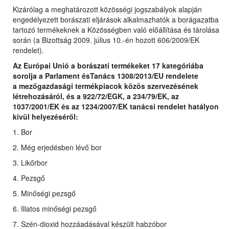
Kizárólag a meghatározott közösségi jogszabályok alapján
engedélyezett borászati eljárások alkalmazhatók a borágazatba
tartozó termékeknek a Közösségben való előállítása és tárolása
során (a Bizottság 2009. július 10.-én hozott 606/2009/EK
rendelet).
Az Európai Unió a borászati termékeket 17 kategóriába
sorolja a Parlament ésTanács 1308/2013/EU rendelete
a
mezőgazdasági termékpiacok közös szervezésének
létrehozásáról, és a 922/72/EGK, a 234/79/EK, az
1037/2001/EK és az 1234/2007/EK tanácsi rendelet hatályon
kívül helyezéséről
:
1. Bor
2. Még erjedésben lévő bor
3. Likőrbor
4. Pezsgő
5. Minőségi pezsgő
6. Illatos minőségi pezsgő
7. Szén-dioxid hozzáadásával készült habzóbor