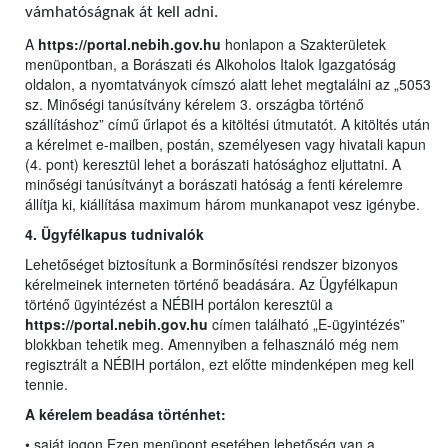
vámhatóságnak át kell adni.
A
https://portal.nebih.gov.hu
honlapon a Szakterületek
menüpontban, a Borászati és Alkoholos Italok Igazgatóság
oldalon, a nyomtatványok címszó alatt lehet megtalálni az „5053
sz. Minőségi tanúsítvány kérelem 3. országba történő
szállításhoz” című űrlapot és a kitöltési útmutatót. A kitöltés után
a kérelmet e-mailben, postán, személyesen vagy hivatali kapun
(4. pont) keresztül lehet a borászati hatósághoz eljuttatni. A
minőségi tanúsítványt a borászati hatóság a fenti kérelemre
állítja ki, kiállítása maximum három munkanapot vesz igénybe.
4. Ügyfélkapus tudnivalók
Lehetőséget biztosítunk a Borminősítési rendszer bizonyos
kérelmeinek interneten történő beadására. Az Ügyfélkapun
történő ügyintézést a NÉBIH portálon keresztül a
https://portal.nebih.gov.hu
címen található „E-ügyintézés”
blokkban tehetik meg. Amennyiben a felhasználó még nem
regisztrált a NÉBIH portálon, ezt előtte mindenképen meg kell
tennie.
A kérelem beadása történhet:
• saját jogon Ezen menüpont esetében lehetőség van a