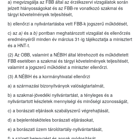
a) megvizsgálja az FBB által az érzékszervi vizsgálatok során
jelzett hiányosságokat és az FBB-re vonatkozó szakmai és
tárgyi követelmények teljesítését,
b) ellenőrzi a nyilvántartásba vett FBB-k jogszerű működését,
c) az
a)
és a
b)
pontban meghatározott vizsgálat és ellenőrzés
eredményéről minden év március 31-ig tájékoztatja a minisztert
és a HNT-t.
(2) Az OBB, valamint a NÉBIH által létrehozott és működtetett
FBB esetében a szakmai és tárgyi követelmények teljesítését,
valamint a jogszerű működést a miniszter ellenőrzi.
(3) A NÉBIH és a kormányhivatal ellenőrzi
a) a származási bizonyítványok valóságtartalmát,
b) a szakmai-jövedéki nyilvántartást, a tényleges és a
nyilvántartott készletek mennyiségi és minőségi azonosságát,
c) a borászati eljárások szabályszerű végrehajtását,
d) a bejelentésköteles borászati eljárásokat,
e) a borászati üzem tárolótartály-nyilvántartását,
f) a szüreti bejegyzést és annak módosítását,