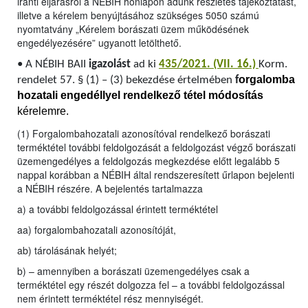
iránti eljárásról a NÉBIH honlapon adunk részletes tájékoztatást,
illetve a kérelem benyújtásához szükséges 5050 számú
nyomtatvány „Kérelem borászati üzem működésének
engedélyezésére” ugyanott letölthető.
•
A NÉBIH BAII
igazolást
ad ki
435/2021. (VII. 16.)
Korm.
orgalomba
rendelet 57. § (1) – (3) bekezdése értelmében
f
hozatali engedéllyel rendelkező tétel módosítás
kérelemre.
(1) Forgalombahozatali azonosítóval rendelkező borászati
terméktétel további feldolgozását a feldolgozást végző borászati
üzemengedélyes a feldolgozás megkezdése előtt legalább 5
nappal korábban a NÉBIH által rendszeresített űrlapon bejelenti
a NÉBIH részére. A bejelentés tartalmazza
a) a további feldolgozással érintett terméktétel
aa) forgalombahozatali azonosítóját,
ab) tárolásának helyét;
b) – amennyiben a borászati üzemengedélyes csak a
terméktétel egy részét dolgozza fel – a további feldolgozással
nem érintett terméktétel rész mennyiségét.