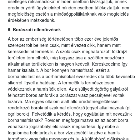
esetleges reklamációkat minden esetben kivizsgáljuk, ennek
eredményéről ügyfeleinket minden esetben tájékoztatjuk, nem
megfelelőség esetén a minőségpolitikánknak való megfelelés
érdekében intézkedünk.
6. Borászati ellenőrzések
A bor az emberiség történetében több ezer éve jelentős
szerepet tölt be nem csak, mint élvezeti cikk, hanem mint
kereskedelmi termék is. A szőlő csak meghatározott földrajzi
területen termelhető, míg fogyasztása a szőlőtermesztésre
alkalmatlan területeken is nagyon kedvelt. Kereskedelme így
hamar kialakult. A bor könnyen hamisítható, ezért a
borhamisítást és a borhamisítókat évezredek óta több-kevesebb
sikerrel figyeli a hatóság. A termelők is természetesen
védekeznek a hamisítók ellen. Az elsüllyedt ógörög gályákról
felhozott boros amforák a borászat viasz pecsétjével voltak
lezárva. Ma egyes oltalom alatt álló eredetmegjelöléssel
rendelkező boroknál szakmai ellenőrző jegyet alkalmaznak (pl.
egri borok). Felvetődik a kérdés, hogy egyáltalán mit nevezünk
borhamisításnak? Röviden megfogalmazva ez az adott borra
vonatkozó jogszabályi előírások megsértése. Így ebbe a
fogalomba beletartozik a bor vizezésétől kezdve a hamis
termőhely vagy fajta megnevezés is. A különböző előírások a