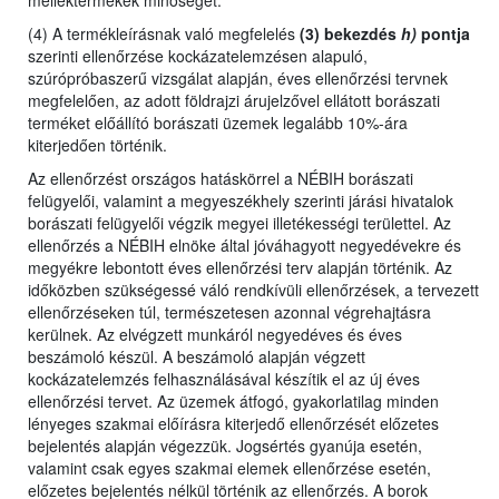
melléktermékek minőségét.
(4) A termékleírásnak való megfelelés
(3) bekezdés
h)
pontja
szerinti ellenőrzése kockázatelemzésen alapuló,
szúrópróbaszerű vizsgálat alapján, éves ellenőrzési tervnek
megfelelően, az adott földrajzi árujelzővel ellátott borászati
terméket előállító borászati üzemek legalább 10%-ára
kiterjedően történik.
Az ellenőrzést
országos hatáskörrel a NÉBIH borászati
felügyelői,
valamint
a megyeszékhely szerinti járási hivatalok
borászati felügyelői végzik megyei illetékességi területtel. Az
ellenőrzés a NÉBIH elnöke által jóváhagyott negyedévekre és
megyékre lebontott éves ellenőrzési terv alapján történik. Az
időközben szükségessé váló rendkívüli ellenőrzések, a tervezett
ellenőrzéseken túl, természetesen azonnal végrehajtásra
kerülnek. Az elvégzett munkáról negyedéves és éves
beszámoló készül. A beszámoló alapján végzett
kockázatelemzés felhasználásával készítik el az új éves
ellenőrzési tervet. Az üzemek átfogó, gyakorlatilag minden
lényeges szakmai előírásra kiterjedő ellenőrzését előzetes
bejelentés alapján végezzük. Jogsértés gyanúja esetén,
valamint csak egyes szakmai elemek ellenőrzése esetén,
előzetes bejelentés nélkül történik az ellenőrzés. A borok