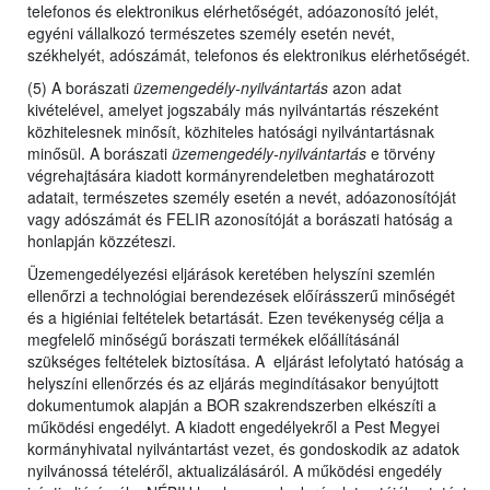
telefonos és elektronikus elérhetőségét, adóazonosító jelét,
egyéni vállalkozó természetes személy esetén nevét,
székhelyét, adószámát, telefonos és elektronikus elérhetőségét.
(5) A borászati
üzemengedély-nyilvántartás
azon adat
kivételével, amelyet jogszabály más nyilvántartás részeként
közhitelesnek minősít, közhiteles hatósági nyilvántartásnak
minősül. A borászati
üzemengedély-nyilvántartás
e törvény
végrehajtására kiadott kormányrendeletben meghatározott
adatait, természetes személy esetén a nevét, adóazonosítóját
vagy adószámát és FELIR azonosítóját a borászati hatóság a
honlapján közzéteszi.
Üzemengedélyezési eljárások keretében helyszíni szemlén
ellenőrzi a technológiai berendezések előírásszerű minőségét
és a higiéniai feltételek betartását. Ezen tevékenység célja a
megfelelő minőségű borászati termékek előállításánál
szükséges feltételek biztosítása. A eljárást lefolytató hatóság a
helyszíni ellenőrzés és az eljárás megindításakor benyújtott
dokumentumok alapján a BOR szakrendszerben elkészíti a
működési engedélyt. A kiadott engedélyekről a Pest Megyei
kormányhivatal nyilvántartást vezet, és gondoskodik az adatok
nyilvánossá tételéről, aktualizálásáról. A működési engedély