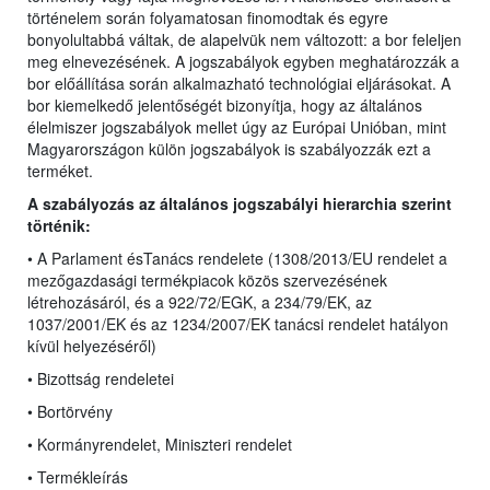
történelem során folyamatosan finomodtak és egyre
bonyolultabbá váltak, de alapelvük nem változott: a bor feleljen
meg elnevezésének. A jogszabályok egyben meghatározzák a
bor előállítása során alkalmazható technológiai eljárásokat. A
bor kiemelkedő jelentőségét bizonyítja, hogy az általános
élelmiszer jogszabályok mellet úgy az Európai Unióban, mint
Magyarországon külön jogszabályok is szabályozzák ezt a
terméket.
A szabályozás az általános jogszabályi hierarchia szerint
történik:
• A Parlament ésTanács rendelete (1308/2013/EU rendelet
a
mezőgazdasági termékpiacok közös szervezésének
létrehozásáról, és a 922/72/EGK, a 234/79/EK, az
1037/2001/EK és az 1234/2007/EK tanácsi rendelet hatályon
kívül helyezéséről)
• Bizottság rendeletei
• Bortörvény
• Kormányrendelet, Miniszteri rendelet
• Termékleírás