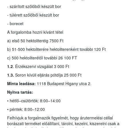
- szárított szőlőből készült bor
- túlérett szőlőből készült bor
- borecet
A forgalomba hozni kívánt tétel
a) első 50 hektoliteréig 7500 Ft
b) 51-500 hektoliterére hektoliterenként további 120 Ft
c) 500 hektoliterétől további 26 100 FT
1.2
. Érzékszervi vizsgálat 3 000 Ft
1.3.
Soron kívüli eljárás pótdíja 25 000 Ft
Minta leadása:
1118 Budapest Higany utca 2.
Nyitva tartás:
• hétfő–csütörtök: 8:00–14:00
• péntek: 8:00–12:00
Felhívjuk a forgalmazók figyelmét, hogy árutermelési céllal
borászati terméket előállítani, tárolni, kezelni, kiszerelni csak a