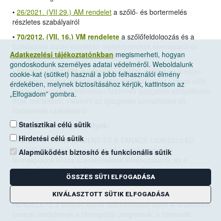
•
26/2021. (VII 29.) AM rendelet
a szőlő- és bortermelés
részletes szabályairól
•
70/2012. (VII. 16.) VM rendelete
a szőlőfeldolgozás és a
borkészítés során keletkező melléktermékek kivonásáról és
Adatkezelési tájékoztatónkban
megismerheti, hogyan
támogatással történő lepárlásáról
gondoskodunk személyes adatai védelméről. Weboldalunk
•
63/2012. (VII.2) VM rendelete
a NÉBIH, valamint a megyei
cookie-kat (sütiket) használ a jobb felhasználói élmény
kormányhivatalok mezőgazdasági szakigazgatási szervei előtt
érdekében, melynek biztosításához kérjük, kattintson az
kezdeményezett eljárásokban fizetendő igazgatási szolgáltatási
„Elfogadom” gombra.
díjak mértékéről, valamint az igazgatási szolgáltatási díj
fizetésének szabályairól
Statisztikai célú sütik
Európai Uniós jogszabályok:
Hirdetési célú sütik
•
AZ EURÓPAI PARLAMENT ÉS A TANÁCS 1308/2013/EU
RENDELETE(2013. december 17.)
mezőgazdasági
Alapműködést biztosító és funkcionális sütik
termékpiacok közös szervezésének létrehozásáról, és a
922/72/EGK, a 234/79/EK, az 1037/2001/EK és az
ÖSSZES SÜTI ELFOGADÁSA
1234/2007/EK tanácsi rendelet hatályon kívül helyezéséről
• A BIZOTTSÁG 2008. június 27.-én hozott 555/2008/EK
KIVÁLASZTOTT SÜTIK ELFOGADÁSA
RENDELETE a borpiac közös szervezéséről szóló 479/2008/EK
tanácsi rendeletnek a támogatási programok, a harmadik