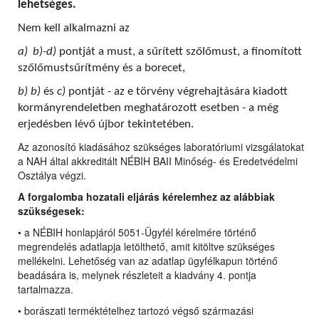
lehetséges.
Nem kell alkalmazni az
a)
b)-d)
pontját a must, a sűrített szőlőmust, a finomított
szőlőmustsűrítmény és a borecet,
b) b)
és
c)
pontját - az e törvény végrehajtására kiadott
kormányrendeletben meghatározott esetben - a még
erjedésben lévő újbor tekintetében.
Az azonosító kiadásához szükséges laboratóriumi vizsgálatokat
a NAH által akkreditált NÉBIH BAII Minőség- és Eredetvédelmi
Osztálya végzi.
A forgalomba hozatali eljárás kérelemhez az alábbiak
szükségesek:
• a NÉBIH honlapjáról 5051-Ügyfél kérelmére történő
megrendelés adatlapja letölthető, amit kitöltve szükséges
mellékelni. Lehetőség van az adatlap ügyfélkapun történő
beadására is, melynek részleteit a kiadvány 4. pontja
tartalmazza.
• borászati terméktételhez tartozó végső származási