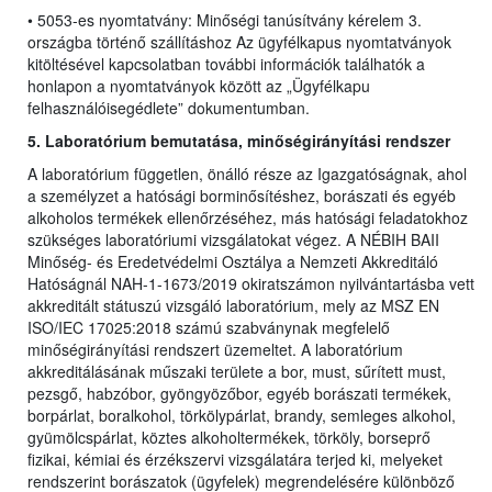
• 5053-es nyomtatvány: Minőségi tanúsítvány kérelem 3.
országba történő szállításhoz Az ügyfélkapus nyomtatványok
kitöltésével kapcsolatban további információk találhatók a
honlapon a nyomtatványok között az „Ügyfélkapu
felhasználóisegédlete” dokumentumban.
5. Laboratórium bemutatása, minőségirányítási rendszer
A laboratórium független, önálló része az Igazgatóságnak, ahol
a személyzet a hatósági borminősítéshez, borászati és egyéb
alkoholos termékek ellenőrzéséhez, más hatósági feladatokhoz
szükséges laboratóriumi vizsgálatokat végez. A NÉBIH BAII
Minőség- és Eredetvédelmi Osztálya a Nemzeti Akkreditáló
Hatóságnál NAH-1-1673/2019 okiratszámon nyilvántartásba vett
akkreditált státuszú vizsgáló laboratórium, mely az MSZ EN
ISO/IEC 17025:2018 számú szabványnak megfelelő
minőségirányítási rendszert üzemeltet. A laboratórium
akkreditálásának műszaki területe a bor, must, sűrített must,
pezsgő, habzóbor, gyöngyözőbor, egyéb borászati termékek,
borpárlat, boralkohol, törkölypárlat, brandy, semleges alkohol,
gyümölcspárlat, köztes alkoholtermékek, törköly, borseprő
fizikai, kémiai és érzékszervi vizsgálatára terjed ki, melyeket
rendszerint borászatok (ügyfelek) megrendelésére különböző