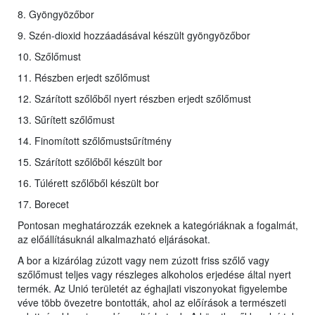
8. Gyöngyözőbor
9. Szén-dioxid hozzáadásával készült gyöngyözőbor
10. Szőlőmust
11. Részben erjedt szőlőmust
12. Szárított szőlőből nyert részben erjedt szőlőmust
13. Sűrített szőlőmust
14. Finomított szőlőmustsűrítmény
15. Szárított szőlőből készült bor
16. Túlérett szőlőből készült bor
17. Borecet
Pontosan meghatározzák ezeknek a kategóriáknak a fogalmát,
az előállításuknál alkalmazható eljárásokat.
A bor a kizárólag zúzott vagy nem zúzott friss szőlő vagy
szőlőmust teljes vagy részleges alkoholos erjedése által nyert
termék. Az Unió területét az éghajlati viszonyokat figyelembe
véve több övezetre bontották, ahol az előírások a természeti