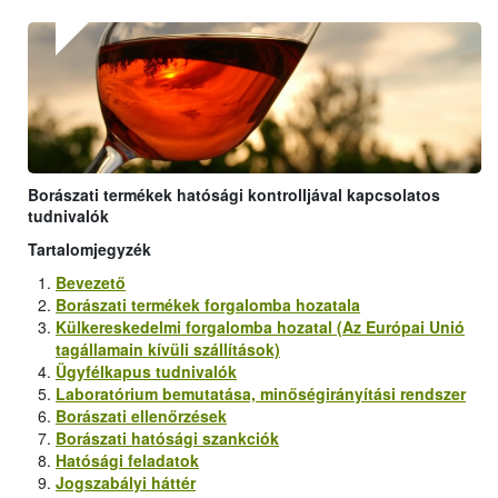
Borászati termékek hatósági kontrolljával kapcsolatos
tudnivalók
Tartalomjegyzék
Bevezető
Borászati termékek forgalomba hozatala
Külkereskedelmi forgalomba hozatal (Az Európai Unió
tagállamain kívüli szállítások)
Ügyfélkapus tudnivalók
Laboratórium bemutatása, minőségirányítási rendszer
Borászati ellenőrzések
Borászati hatósági szankciók
Hatósági feladatok
Jogszabályi háttér