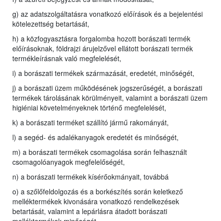
g) az adatszolgáltatásra vonatkozó előírások és a bejelentési
kötelezettség betartását,
h) a közfogyasztásra forgalomba hozott borászati termék
előírásoknak, földrajzi árujelzővel ellátott borászati termék
termékleírásnak való megfelelését,
i) a borászati termékek származását, eredetét, minőségét,
j) a borászati üzem működésének jogszerűségét, a borászati
termékek tárolásának körülményeit, valamint a borászati üzem
higiéniai követelményeknek történő megfelelését,
k) a borászati terméket szállító jármű rakományát,
l) a segéd- és adalékanyagok eredetét és minőségét,
m) a borászati termékek csomagolása során felhasznált
csomagolóanyagok megfelelőségét,
n) a borászati termékek kísérőokmányait, továbbá
o) a szőlőfeldolgozás és a borkészítés során keletkező
melléktermékek kivonására vonatkozó rendelkezések
betartását, valamint a lepárlásra átadott borászati