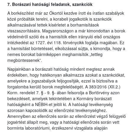
7. Borászati hatósági feladatok, szankciók
A borkészítést már az Ókortól kezdve írott és íratlan szabályok
közé próbálták terelni, a korabeli jogalkotók is szankciók
alkalmazásával tettek kísérletet a borhamisítások
visszaszorítására. Magyarországon a már kimondottan a borok
védelméről szóló és a hamisítók ellen irányuló első országos
intézkedést az 1727. évi 118. törvénycikk foglalja magában. Ez
a hamisítást büntetéssel, elkobzással sújtja, s kimondja, hogy a
nemes borokat bármiképpen meghamisítók „tettleg
megbüntessenek”.
Napjainkban a borászati hatóság mindent megtesz annak
érdekében, hogy hatékonyan alkalmazza azokat a szankciókat,
amelyekre a jogszabályok feljogosítják, ezzel is biztosítva a
forgalomba kerülő borok megfelelőségét. A 383/2016 (XII.2.)
Korm. rendelet 7. § - 9. §- ában felsorolja a Bortörvény azon
bekezdéseit, amelyek tekintetében a Kormány borászati
hatóságként a NÉBIH-et jelöli ki. A hatósági tevékenység
szorosan kapcsolódik az ellenőrzési tevékenységhez.
Amennyiben az ellenőrzés során az ellenőrzést végző felügyelő
jogsértést állapít meg, vagy a hatósági ellenőrzés során vett
borminta laboratóriumi, érzékszervi vizsgálata alapján