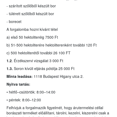
- szárított szőlőből készült bor
- túlérett szőlőből készült bor
- borecet
A forgalomba hozni kívánt tétel
a) első 50 hektoliteréig 7500 Ft
b) 51-500 hektoliterére hektoliterenként további 120 Ft
c) 500 hektoliterétől további 26 100 FT
1.2
. Érzékszervi vizsgálat 3 000 Ft
1.3.
Soron kívüli eljárás pótdíja 25 000 Ft
Minta leadása:
1118 Budapest Higany utca 2.
Nyitva tartás:
• hétfő–csütörtök: 8:00–14:00
• péntek: 8:00–12:00
Felhívjuk a forgalmazók figyelmét, hogy árutermelési céllal
borászati terméket előállítani, tárolni, kezelni, kiszerelni csak a