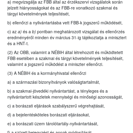
a) megvizsgálja az FBB által az érzékszervi vizsgálatok során
jelzett hiányosságokat és az FBB-re vonatkozó szakmai és
tárgyi követelmények teljesítését,
b) ellenőrzi a nyilvántartásba vett FBB-k jogszerű működését,
c) az
a)
és a
b)
pontban meghatározott vizsgálat és ellenőrzés
eredményéről minden év március 31-ig tájékoztatja a minisztert
és a HNT-t.
(2) Az OBB, valamint a NÉBIH által létrehozott és működtetett
FBB esetében a szakmai és tárgyi követelmények teljesítését,
valamint a jogszerű működést a miniszter ellenőrzi.
(3) A NÉBIH és a kormányhivatal ellenőrzi
a) a származási bizonyítványok valóságtartalmát,
b) a szakmai-jövedéki nyilvántartást, a tényleges és a
nyilvántartott készletek mennyiségi és minőségi azonosságát,
c) a borászati eljárások szabályszerű végrehajtását,
d) a bejelentésköteles borászati eljárásokat,
e) a borászati üzem tárolótartály-nyilvántartását,
f) a szüreti bejegyzést és annak módosítását,