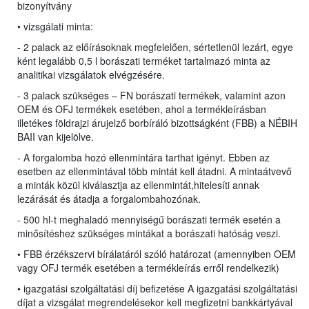
bizonyítvány
• vizsgálati minta:
- 2 palack az előírásoknak megfelelően, sértetlenül lezárt, egye
ként legalább 0,5 l borászati terméket tartalmazó minta az
analitikai vizsgálatok elvégzésére.
- 3 palack szükséges – FN borászati termékek, valamint azon
OEM és OFJ termékek esetében, ahol a termékleírásban
illetékes földrajzi árujelző borbíráló bizottságként (FBB) a NÉBIH
BAII van kijelölve.
- A forgalomba hozó ellenmintára tarthat igényt. Ebben az
esetben az ellenmintával több mintát kell átadni. A mintaátvevő
a minták közül kiválasztja az ellenmintát,hitelesíti annak
lezárását és átadja a forgalombahozónak.
- 500 hl-t meghaladó mennyiségű borászati termék esetén a
minősítéshez szükséges mintákat a borászati hatóság veszi.
• FBB érzékszervi bírálatáról szóló határozat (amennyiben OEM
vagy OFJ termék esetében a termékleírás erről rendelkezik)
• igazgatási szolgáltatási díj befizetése A igazgatási szolgáltatási
díjat a vizsgálat megrendelésekor kell megfizetni bankkártyával