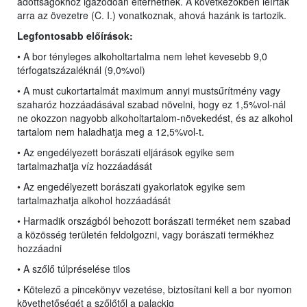
adottságokhoz igazodóan eltérhetnek. A következőkben leírtak
arra az övezetre (C. I.) vonatkoznak, ahová hazánk is tartozik.
Legfontosabb előírások:
• A bor tényleges alkoholtartalma nem lehet kevesebb 9,0
térfogatszázaléknál (9,0%vol)
• A must cukortartalmát maximum annyi mustsűrítmény vagy
szaharóz hozzáadásával szabad növelni, hogy ez 1,5%vol-nál
ne okozzon nagyobb alkoholtartalom-növekedést, és az alkohol
tartalom nem haladhatja meg a 12,5%vol-t.
• Az engedélyezett borászati eljárások egyike sem
tartalmazhatja víz hozzáadását
• Az engedélyezett borászati gyakorlatok egyike sem
tartalmazhatja alkohol hozzáadását
• Harmadik országból behozott borászati terméket nem szabad
a közösség területén feldolgozni, vagy borászati termékhez
hozzáadni
• A szőlő túlpréselése tilos
• Kötelező a pincekönyv vezetése, biztosítani kell a bor nyomon
követhetőségét a szőlőtől a palackig