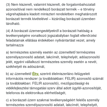
(3) Nem kiszerelt, valamint kiszerelt, de forgalombahozatali
azonosítóval nem rendelkező borászati termék – e törvény
végrehajtására kiadott miniszteri rendeletben meghatározott
borászati termék kivételével – kizárólag borászati
üzemben
tárolható.
(4) A borászati
üzemengedélyekről
a borászati hatóság a
tevékenységére vonatkozó jogszabályban foglalt ellenőrzési
feladatainak ellátása érdekében nyilvántartást vezet, amely
tartalmazza
a) természetes személy esetén az
üzemeltető
természetes
személyazonosító adatait, lakcímét, telephelyét, adóazonosító
jelét, egyéni vállalkozó természetes személy esetén a nevét,
székhelyét és adószámát,
b) az
üzemeltető
Éltv.
szerinti élelmiszerlánc-felügyeleti
információs rendszer (a továbbiakban: FELIR) azonosító számát
(a továbbiakban: FELIR azonosító), mezőgazdasági és
vidékfejlesztési támogatási szerv által adott ügyfél-azonosítóját,
telefonos és elektronikus elérhetőségét,
c) a borászati
üzem
szakmai tevékenységéért felelős személy
természetes személyazonosító adatait, lakcímét, telephelyét,