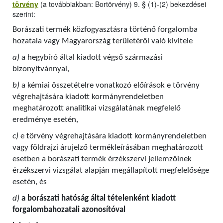
törvény
(a továbbiakban: Bortörvény) 9. § (1)-(2) bekezdései
szerint:
Borászati termék közfogyasztásra történő forgalomba
hozatala vagy Magyarország területéről való kivitele
a)
a hegybíró által kiadott végső származási
bizonyítvánnyal,
b)
a kémiai összetételre vonatkozó előírások e törvény
végrehajtására kiadott kormányrendeletben
meghatározott analitikai vizsgálatának megfelelő
eredménye esetén,
c)
e törvény végrehajtására kiadott kormányrendeletben
vagy földrajzi árujelző termékleírásában meghatározott
esetben a borászati termék érzékszervi jellemzőinek
érzékszervi vizsgálat alapján megállapított megfelelősége
esetén, és
d)
a borászati hatóság által tételenként kiadott
forgalombahozatali azonosítóval