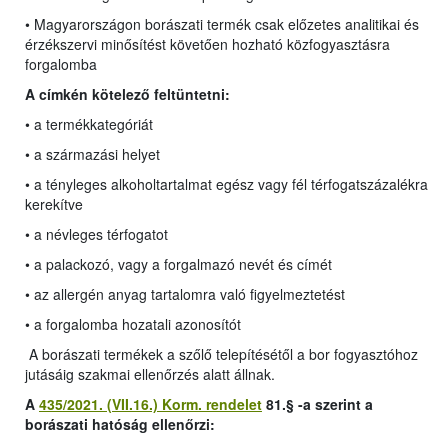
• Magyarországon borászati termék csak előzetes analitikai és
érzékszervi minősítést követően hozható közfogyasztásra
forgalomba
A címkén kötelező feltüntetni:
• a termékkategóriát
• a származási helyet
• a tényleges alkoholtartalmat egész vagy fél térfogatszázalékra
kerekítve
• a névleges térfogatot
• a palackozó, vagy a forgalmazó nevét és címét
• az allergén anyag tartalomra való figyelmeztetést
• a forgalomba hozatali azonosítót
A borászati termékek a szőlő telepítésétől a bor fogyasztóhoz
jutásáig szakmai ellenőrzés alatt állnak.
A
435/2021. (VII.16.) Korm. rendelet
81.§ -a szerint a
borászati hatóság ellenőrzi: