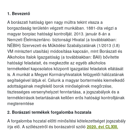
1.
Bevezető
A borászati hatóság igen nagy múltra tekint vissza a
borgazdaság területén végzett munkában. 1881-óta végzi a
magyar borpiac hatósági kontrollját. 2013. január 8-án a
Nemzeti Élelmiszerlánc- biztonsági Hivatal (a továbbiakban:
NÉBIH) Szervezeti és Működési Szabályzatának (1/2013 (I.8)
VM miniszteri utasítás) módosítása kapcsán, mint Borászati és
Alkoholos Italok Igazgatóság (a továbbiakban: BAII) bővítette
hatósági feladatait, és megkezdte az egyéb alkoholos
termékekkel kapcsolatos központi igazgatási feladatok ellátását
is. A munkát a Megyei Kormányhivatalok felügyelői hálózatának
segítségével látjuk el. Célunk a magyar bortermelés kiemelkedő
adottságainak megfelelő borok minőségének megőrzése,
tisztességes versenyhelyzet fenntartása, a jogszabályok és a
termékleírások betartásának kellően erős hatósági kontrolljának
megteremtése
2. Borászati termékek forgalomba hozatala
A forgalomba hozatal előtti minősítési kötelezettséget jogszabály
írja elő. A szőlészetről és borászatról szóló
2020. évi CLXIII.