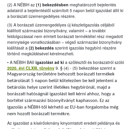
(2) A NÉBIH az
(1) bekezdésben
meghatározott bejelentés
adatairól a bejelentéstől számított 5 napon belül igazolást állít ki
a borászati üzemengedélyes részére.
(3) A borászati üzemengedélyes új készletigazolás céljából
kiállított származási bizonyítvány, valamint – a további
feldolgozással nem érintett borászati terméktétel rész megadott
mennyisége vonatkozásában – végső származási bizonyítvány
kiállítását a
(2) bekezdés
szerinti igazolás hegybíró részére
történő megküldésével kérelmezheti.
•
A NÉBIH BAII
igazolást ad ki
a szőlésztől és borászatról szóló
2020. évi CLXIII. törvény
9. § (4) - (5) bekezdése szerint a
Magyarország területére behozott borászati termékek
betárolását 5 napon belül kötelezően be kell jelenteni a
betárolás helye szerint illetékes hegybírónál, majd a
borászati hatóságnál igazolást kell kérni ahhoz, hogy a
bortétel származási bizonyítványt kaphasson. Ez az
igazolás a NÉBIH-től kérhető az EU-ban forgalomba még
nem hozott borászati termékre.
Az igazolást a kísérőokmány kinyomtatott eredeti példánya és