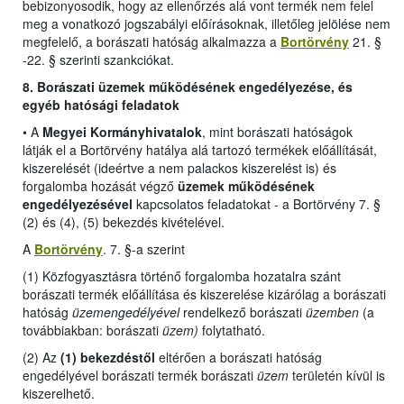
bebizonyosodik, hogy az ellenőrzés alá vont termék nem felel
meg a vonatkozó jogszabályi előírásoknak, illetőleg jelölése nem
megfelelő, a borászati hatóság alkalmazza a
Bortörvény
21. §
-22. § szerinti szankciókat.
8. Borászati üzemek működésének engedélyezése, és
egyéb hatósági feladatok
•
A
Megyei Kormányhivatalok
, mint borászati hatóságok
látják el a Bortörvény hatálya alá tartozó termékek előállítását,
kiszerelését (ideértve a nem palackos kiszerelést is) és
forgalomba hozását végző
üzemek működésének
engedélyezésével
kapcsolatos feladatokat -
a Bortörvény 7. §
(2) és (4), (5) bekezdés kivételével
.
A
Bortörvény
. 7. §-a szerint
(1) Közfogyasztásra történő forgalomba hozatalra szánt
borászati termék előállítása és kiszerelése kizárólag a borászati
hatóság
üzemengedélyével
rendelkező borászati
üzemben
(a
továbbiakban: borászati
üzem)
folytatható.
(2) Az
(1) bekezdéstől
eltérően a borászati hatóság
engedélyével borászati termék borászati
üzem
területén kívül is
kiszerelhető.