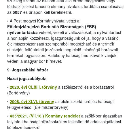
szükség szerint az oltalom alatt álló eredetmegjelölést vagy
földrajzi jelzést tanúsító okmány hivatalos fordítása csatolásával
az
5057
-es ürlapon kell kérelmezni.
•
A Pest megyei Kormányhivatal végzi a
Földrajziárujelző Borbíráló Bizottságok (FBB)
nyilvántartásba
vételét, vezeti a változásokat, a nyilvántartást
a honlapján közzéteszi. Igazgatóságunk célja, hogy a vásárló
élelmiszerbiztonsági szempontból megbízható és a termék
címkéjén feltüntetett jelzésnek megfelelő minőségű borászati
terméket fogyasszon. Hatékony hatósági munkával kívánjuk
védeni a magyar bor hírnevét.
9. Jogszabályi háttér
Hazai jogszabályok:
•
2020. évi CLXIII. törvény
a szőlészetről és a borászatról
(Bortörvény)
•
2008. évi XLVI. törvény
az élelmiszerláncról és hatósági
felügyeletésől (Élelmiszertörvény)
•
435/2021. (VII.16.) Kormány rendelet
a szőlő-bor ágazatban
folytatott hatósági eljárásokról és teljesítendő adatszolgáltatási
kötelezettségekről