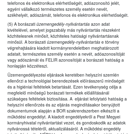
telefonos és elektronikus elérhetőségét, adóazonosító jelét,
egyéni vállalkozó természetes személy esetén nevét,
székhelyét, adószámát, telefonos és elektronikus elérhetőségét.
(5) A borászati
üzemengedély-nyilvántartás
azon adat
kivételével, amelyet jogszabály más nyilvántartás részeként
közhitelesnek minősít, közhiteles hatósági nyilvántartásnak
minősül. A borászati
üzemengedély-nyilvántartás
e törvény
végrehajtására kiadott kormányrendeletben meghatározott
adatait, természetes személy esetén a nevét, adóazonosítóját
vagy adószámát és FELIR azonosítóját a borászati hatóság a
honlapján közzéteszi.
Üzemengedélyezési eljárások keretében helyszíni szemlén
ellenőrzi a technológiai berendezések előírásszerű minőségét
és a higiéniai feltételek betartását. Ezen tevékenység célja a
megfelelő minőségű borászati termékek előállításánál
szükséges feltételek biztosítása. A eljárást lefolytató hatóság a
helyszíni ellenőrzés és az eljárás megindításakor benyújtott
dokumentumok alapján a BOR szakrendszerben elkészíti a
működési engedélyt. A kiadott engedélyekről a Pest Megyei
kormányhivatal nyilvántartást vezet, és gondoskodik az adatok
nyilvánossá tételéről, aktualizálásáról. A működési engedély