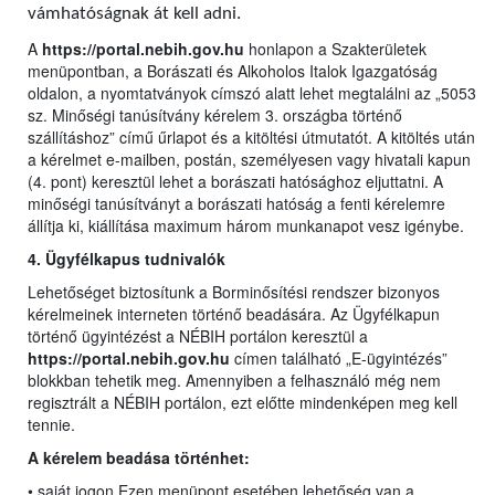
vámhatóságnak át kell adni.
A
https://portal.nebih.gov.hu
honlapon a Szakterületek
menüpontban, a Borászati és Alkoholos Italok Igazgatóság
oldalon, a nyomtatványok címszó alatt lehet megtalálni az „5053
sz. Minőségi tanúsítvány kérelem 3. országba történő
szállításhoz” című űrlapot és a kitöltési útmutatót. A kitöltés után
a kérelmet e-mailben, postán, személyesen vagy hivatali kapun
(4. pont) keresztül lehet a borászati hatósághoz eljuttatni. A
minőségi tanúsítványt a borászati hatóság a fenti kérelemre
állítja ki, kiállítása maximum három munkanapot vesz igénybe.
4. Ügyfélkapus tudnivalók
Lehetőséget biztosítunk a Borminősítési rendszer bizonyos
kérelmeinek interneten történő beadására. Az Ügyfélkapun
történő ügyintézést a NÉBIH portálon keresztül a
https://portal.nebih.gov.hu
címen található „E-ügyintézés”
blokkban tehetik meg. Amennyiben a felhasználó még nem
regisztrált a NÉBIH portálon, ezt előtte mindenképen meg kell
tennie.
A kérelem beadása történhet:
• saját jogon Ezen menüpont esetében lehetőség van a