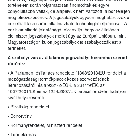
történelem során folyamatosan finomodtak és egyre
bonyolultabbá váltak, de alapelvük nem változott: a bor feleljen
meg elnevezésének. A jogszabályok egyben meghatározzák a
bor előállítása során alkalmazható technológiai eljárásokat. A
bor kiemelkedő jelentőségét bizonyítja, hogy az általános
élelmiszer jogszabályok mellet úgy az Európai Unióban, mint
Magyarországon külön jogszabályok is szabályozzák ezt a
terméket.
A szabályozás az általános jogszabályi hierarchia szerint
történik:
• A Parlament ésTanács rendelete (1308/2013/EU rendelet
a
mezőgazdasági termékpiacok közös szervezésének
létrehozásáról, és a 922/72/EGK, a 234/79/EK, az
1037/2001/EK és az 1234/2007/EK tanácsi rendelet hatályon
kívül helyezéséről)
• Bizottság rendeletei
• Bortörvény
• Kormányrendelet, Miniszteri rendelet
• Termékleírás