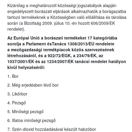
Kizárólag a meghatározott közösségi jogszabályok alapján
engedélyezett borászati eljárások alkalmazhatók a borágazatba
tartozó termékeknek a Közösségben való előállítása és tárolása
során (a Bizottság 2009. július 10.-én hozott 606/2009/EK
rendelet).
Az Európai Unió a borászati termékeket 17 kategóriába
sorolja a Parlament ésTanács 1308/2013/EU rendelete
a
mezőgazdasági termékpiacok közös szervezésének
létrehozásáról, és a 922/72/EGK, a 234/79/EK, az
1037/2001/EK és az 1234/2007/EK tanácsi rendelet hatályon
kívül helyezéséről
:
1. Bor
2. Még erjedésben lévő bor
3. Likőrbor
4. Pezsgő
5. Minőségi pezsgő
6. Illatos minőségi pezsgő
7. Szén-dioxid hozzáadásával készült habzóbor