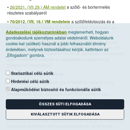
•
26/2021. (VII 29.) AM rendelet
a szőlő- és bortermelés
részletes szabályairól
•
70/2012. (VII. 16.) VM rendelete
a szőlőfeldolgozás és a
borkészítés során keletkező melléktermékek kivonásáról és
Adatkezelési tájékoztatónkban
megismerheti, hogyan
támogatással történő lepárlásáról
gondoskodunk személyes adatai védelméről. Weboldalunk
•
63/2012. (VII.2) VM rendelete
a NÉBIH, valamint a megyei
cookie-kat (sütiket) használ a jobb felhasználói élmény
kormányhivatalok mezőgazdasági szakigazgatási szervei előtt
érdekében, melynek biztosításához kérjük, kattintson az
kezdeményezett eljárásokban fizetendő igazgatási szolgáltatási
„Elfogadom” gombra.
díjak mértékéről, valamint az igazgatási szolgáltatási díj
fizetésének szabályairól
Statisztikai célú sütik
Európai Uniós jogszabályok:
Hirdetési célú sütik
•
AZ EURÓPAI PARLAMENT ÉS A TANÁCS 1308/2013/EU
RENDELETE(2013. december 17.)
mezőgazdasági
Alapműködést biztosító és funkcionális sütik
termékpiacok közös szervezésének létrehozásáról, és a
922/72/EGK, a 234/79/EK, az 1037/2001/EK és az
ÖSSZES SÜTI ELFOGADÁSA
1234/2007/EK tanácsi rendelet hatályon kívül helyezéséről
• A BIZOTTSÁG 2008. június 27.-én hozott 555/2008/EK
KIVÁLASZTOTT SÜTIK ELFOGADÁSA
RENDELETE a borpiac közös szervezéséről szóló 479/2008/EK
tanácsi rendeletnek a támogatási programok, a harmadik