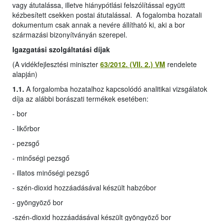
vagy átutalássa, illetve hiánypótlási felszólítással együtt
kézbesített csekken postai átutalással. A fogalomba hozatali
dokumentum csak annak a nevére állítható ki, aki a bor
származási bizonyítványán szerepel.
Igazgatási szolgáltatási díjak
(A vidékfejlesztési miniszter
63/2012. (VII. 2.) VM
rendelete
alapján)
1.1.
A forgalomba hozatalhoz kapcsolódó analitikai vizsgálatok
díja az alábbi borászati termékek esetében:
- bor
- likőrbor
- pezsgő
- minőségi pezsgő
- illatos minőségi pezsgő
- szén-dioxid hozzáadásával készült habzóbor
- gyöngyöző bor
-
szén-dioxid hozzáadásával készült gyöngyöző bor