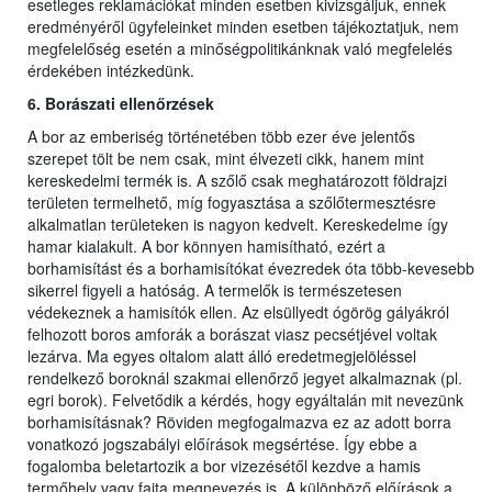
esetleges reklamációkat minden esetben kivizsgáljuk, ennek
eredményéről ügyfeleinket minden esetben tájékoztatjuk, nem
megfelelőség esetén a minőségpolitikánknak való megfelelés
érdekében intézkedünk.
6. Borászati ellenőrzések
A bor az emberiség történetében több ezer éve jelentős
szerepet tölt be nem csak, mint élvezeti cikk, hanem mint
kereskedelmi termék is. A szőlő csak meghatározott földrajzi
területen termelhető, míg fogyasztása a szőlőtermesztésre
alkalmatlan területeken is nagyon kedvelt. Kereskedelme így
hamar kialakult. A bor könnyen hamisítható, ezért a
borhamisítást és a borhamisítókat évezredek óta több-kevesebb
sikerrel figyeli a hatóság. A termelők is természetesen
védekeznek a hamisítók ellen. Az elsüllyedt ógörög gályákról
felhozott boros amforák a borászat viasz pecsétjével voltak
lezárva. Ma egyes oltalom alatt álló eredetmegjelöléssel
rendelkező boroknál szakmai ellenőrző jegyet alkalmaznak (pl.
egri borok). Felvetődik a kérdés, hogy egyáltalán mit nevezünk
borhamisításnak? Röviden megfogalmazva ez az adott borra
vonatkozó jogszabályi előírások megsértése. Így ebbe a
fogalomba beletartozik a bor vizezésétől kezdve a hamis
termőhely vagy fajta megnevezés is. A különböző előírások a