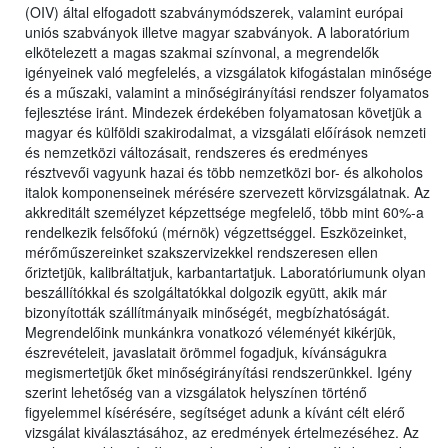
(OIV) által elfogadott szabványmódszerek, valamint európai
uniós szabványok illetve magyar szabványok. A laboratórium
elkötelezett a magas szakmai színvonal, a megrendelők
igényeinek való megfelelés, a vizsgálatok kifogástalan minősége
és a műszaki, valamint a minőségirányítási rendszer folyamatos
fejlesztése iránt. Mindezek érdekében folyamatosan követjük a
magyar és külföldi szakirodalmat, a vizsgálati előírások nemzeti
és nemzetközi változásait, rendszeres és eredményes
résztvevői vagyunk hazai és több nemzetközi bor- és alkoholos
italok komponenseinek mérésére szervezett körvizsgálatnak. Az
akkreditált személyzet képzettsége megfelelő, több mint 60%-a
rendelkezik felsőfokú (mérnök) végzettséggel. Eszközeinket,
mérőműszereinket szakszervizekkel rendszeresen ellen
őriztetjük, kalibráltatjuk, karbantartatjuk. Laboratóriumunk olyan
beszállítókkal és szolgáltatókkal dolgozik együtt, akik már
bizonyították szállítmányaik minőségét, megbízhatóságát.
Megrendelőink munkánkra vonatkozó véleményét kikérjük,
észrevételeit, javaslatait örömmel fogadjuk, kívánságukra
megismertetjük őket minőségirányítási rendszerünkkel. Igény
szerint lehetőség van a vizsgálatok helyszínen történő
figyelemmel kísérésére, segítséget adunk a kívánt célt elérő
vizsgálat kiválasztásához, az eredmények értelmezéséhez. Az