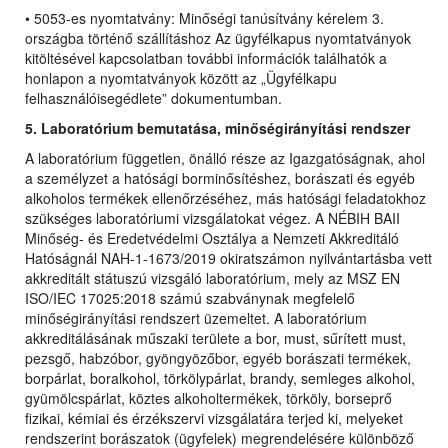
• 5053-es nyomtatvány: Minőségi tanúsítvány kérelem 3.
országba történő szállításhoz Az ügyfélkapus nyomtatványok
kitöltésével kapcsolatban további információk találhatók a
honlapon a nyomtatványok között az „Ügyfélkapu
felhasználóisegédlete” dokumentumban.
5. Laboratórium bemutatása, minőségirányítási rendszer
A laboratórium független, önálló része az Igazgatóságnak, ahol
a személyzet a hatósági borminősítéshez, borászati és egyéb
alkoholos termékek ellenőrzéséhez, más hatósági feladatokhoz
szükséges laboratóriumi vizsgálatokat végez. A NÉBIH BAII
Minőség- és Eredetvédelmi Osztálya a Nemzeti Akkreditáló
Hatóságnál NAH-1-1673/2019 okiratszámon nyilvántartásba vett
akkreditált státuszú vizsgáló laboratórium, mely az MSZ EN
ISO/IEC 17025:2018 számú szabványnak megfelelő
minőségirányítási rendszert üzemeltet. A laboratórium
akkreditálásának műszaki területe a bor, must, sűrített must,
pezsgő, habzóbor, gyöngyözőbor, egyéb borászati termékek,
borpárlat, boralkohol, törkölypárlat, brandy, semleges alkohol,
gyümölcspárlat, köztes alkoholtermékek, törköly, borseprő
fizikai, kémiai és érzékszervi vizsgálatára terjed ki, melyeket
rendszerint borászatok (ügyfelek) megrendelésére különböző