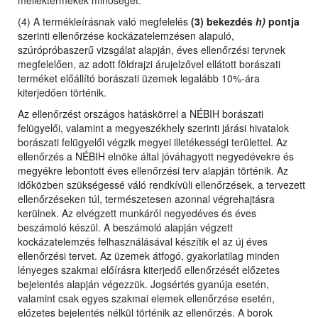
melléktermékek minőségét.
(4) A termékleírásnak való megfelelés
(3) bekezdés
h)
pontja
szerinti ellenőrzése kockázatelemzésen alapuló,
szúrópróbaszerű vizsgálat alapján, éves ellenőrzési tervnek
megfelelően, az adott földrajzi árujelzővel ellátott borászati
terméket előállító borászati üzemek legalább 10%-ára
kiterjedően történik.
Az ellenőrzést
országos hatáskörrel a NÉBIH borászati
felügyelői,
valamint
a megyeszékhely szerinti járási hivatalok
borászati felügyelői végzik megyei illetékességi területtel. Az
ellenőrzés a NÉBIH elnöke által jóváhagyott negyedévekre és
megyékre lebontott éves ellenőrzési terv alapján történik. Az
időközben szükségessé váló rendkívüli ellenőrzések, a tervezett
ellenőrzéseken túl, természetesen azonnal végrehajtásra
kerülnek. Az elvégzett munkáról negyedéves és éves
beszámoló készül. A beszámoló alapján végzett
kockázatelemzés felhasználásával készítik el az új éves
ellenőrzési tervet. Az üzemek átfogó, gyakorlatilag minden
lényeges szakmai előírásra kiterjedő ellenőrzését előzetes
bejelentés alapján végezzük. Jogsértés gyanúja esetén,
valamint csak egyes szakmai elemek ellenőrzése esetén,
előzetes bejelentés nélkül történik az ellenőrzés. A borok