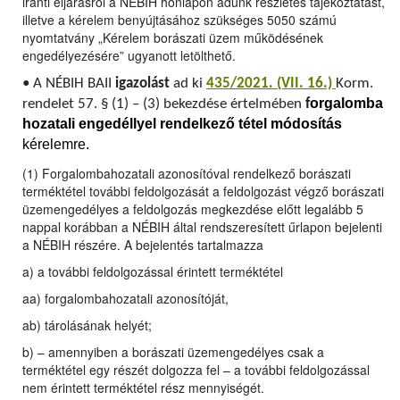
iránti eljárásról a NÉBIH honlapon adunk részletes tájékoztatást,
illetve a kérelem benyújtásához szükséges 5050 számú
nyomtatvány „Kérelem borászati üzem működésének
engedélyezésére” ugyanott letölthető.
•
A NÉBIH BAII
igazolást
ad ki
435/2021. (VII. 16.)
Korm.
orgalomba
rendelet 57. § (1) – (3) bekezdése értelmében
f
hozatali engedéllyel rendelkező tétel módosítás
kérelemre.
(1) Forgalombahozatali azonosítóval rendelkező borászati
terméktétel további feldolgozását a feldolgozást végző borászati
üzemengedélyes a feldolgozás megkezdése előtt legalább 5
nappal korábban a NÉBIH által rendszeresített űrlapon bejelenti
a NÉBIH részére. A bejelentés tartalmazza
a) a további feldolgozással érintett terméktétel
aa) forgalombahozatali azonosítóját,
ab) tárolásának helyét;
b) – amennyiben a borászati üzemengedélyes csak a
terméktétel egy részét dolgozza fel – a további feldolgozással
nem érintett terméktétel rész mennyiségét.