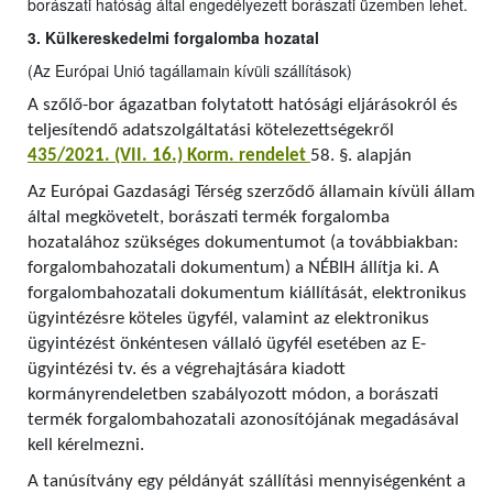
borászati hatóság által engedélyezett borászati üzemben lehet.
3. Külkereskedelmi forgalomba hozatal
(Az Európai Unió tagállamain kívüli szállítások)
A szőlő-bor ágazatban folytatott hatósági eljárásokról és
teljesítendő adatszolgáltatási kötelezettségekről
435/2021. (VII. 16.) Korm. rendelet
58. §. alapján
Az Európai Gazdasági Térség szerződő államain kívüli állam
által megkövetelt, borászati termék forgalomba
hozatalához szükséges dokumentumot (a továbbiakban:
forgalombahozatali dokumentum) a NÉBIH állítja ki. A
forgalombahozatali dokumentum kiállítását, elektronikus
ügyintézésre köteles ügyfél, valamint az elektronikus
ügyintézést önkéntesen vállaló ügyfél esetében az E-
ügyintézési tv. és a végrehajtására kiadott
kormányrendeletben szabályozott módon, a borászati
termék forgalombahozatali azonosítójának megadásával
kell kérelmezni.
A tanúsítvány egy példányát szállítási mennyiségenként a