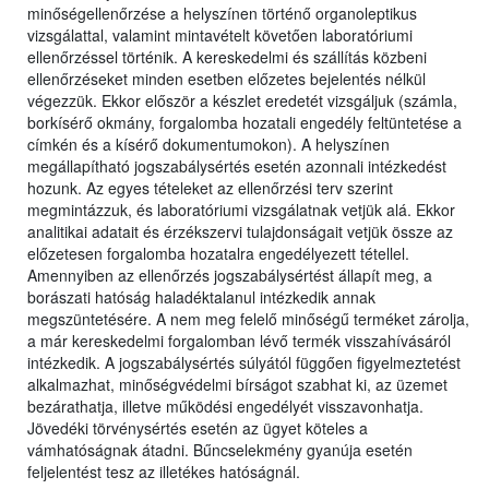
minőségellenőrzése a helyszínen történő organoleptikus
vizsgálattal, valamint mintavételt követően laboratóriumi
ellenőrzéssel történik. A kereskedelmi és szállítás közbeni
ellenőrzéseket minden esetben előzetes bejelentés nélkül
végezzük. Ekkor először a készlet eredetét vizsgáljuk (számla,
borkísérő okmány, forgalomba hozatali engedély feltüntetése a
címkén és a kísérő dokumentumokon). A helyszínen
megállapítható jogszabálysértés esetén azonnali intézkedést
hozunk. Az egyes tételeket az ellenőrzési terv szerint
megmintázzuk, és laboratóriumi vizsgálatnak vetjük alá. Ekkor
analitikai adatait és érzékszervi tulajdonságait vetjük össze az
előzetesen forgalomba hozatalra engedélyezett tétellel.
Amennyiben az ellenőrzés jogszabálysértést állapít meg, a
borászati hatóság haladéktalanul intézkedik annak
megszüntetésére. A nem meg felelő minőségű terméket zárolja,
a már kereskedelmi forgalomban lévő termék visszahívásáról
intézkedik. A jogszabálysértés súlyától függően figyelmeztetést
alkalmazhat, minőségvédelmi bírságot szabhat ki, az üzemet
bezárathatja, illetve működési engedélyét visszavonhatja.
Jövedéki törvénysértés esetén az ügyet köteles a
vámhatóságnak átadni. Bűncselekmény gyanúja esetén
feljelentést tesz az illetékes hatóságnál.