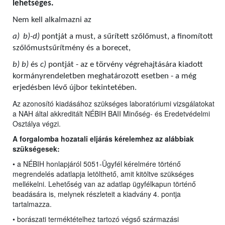
lehetséges.
Nem kell alkalmazni az
a)
b)-d)
pontját a must, a sűrített szőlőmust, a finomított
szőlőmustsűrítmény és a borecet,
b) b)
és
c)
pontját - az e törvény végrehajtására kiadott
kormányrendeletben meghatározott esetben - a még
erjedésben lévő újbor tekintetében.
Az azonosító kiadásához szükséges laboratóriumi vizsgálatokat
a NAH által akkreditált NÉBIH BAII Minőség- és Eredetvédelmi
Osztálya végzi.
A forgalomba hozatali eljárás kérelemhez az alábbiak
szükségesek:
• a NÉBIH honlapjáról 5051-Ügyfél kérelmére történő
megrendelés adatlapja letölthető, amit kitöltve szükséges
mellékelni. Lehetőség van az adatlap ügyfélkapun történő
beadására is, melynek részleteit a kiadvány 4. pontja
tartalmazza.
• borászati terméktételhez tartozó végső származási