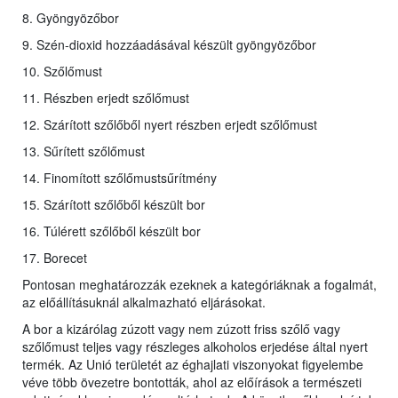
8. Gyöngyözőbor
9. Szén-dioxid hozzáadásával készült gyöngyözőbor
10. Szőlőmust
11. Részben erjedt szőlőmust
12. Szárított szőlőből nyert részben erjedt szőlőmust
13. Sűrített szőlőmust
14. Finomított szőlőmustsűrítmény
15. Szárított szőlőből készült bor
16. Túlérett szőlőből készült bor
17. Borecet
Pontosan meghatározzák ezeknek a kategóriáknak a fogalmát,
az előállításuknál alkalmazható eljárásokat.
A bor a kizárólag zúzott vagy nem zúzott friss szőlő vagy
szőlőmust teljes vagy részleges alkoholos erjedése által nyert
termék. Az Unió területét az éghajlati viszonyokat figyelembe
véve több övezetre bontották, ahol az előírások a természeti