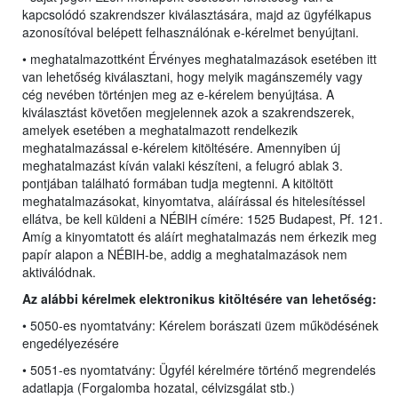
kapcsolódó szakrendszer kiválasztására, majd az ügyfélkapus
azonosítóval belépett felhasználónak e-kérelmet benyújtani.
• meghatalmazottként Érvényes meghatalmazások esetében itt
van lehetőség kiválasztani, hogy melyik magánszemély vagy
cég nevében történjen meg az e-kérelem benyújtása. A
kiválasztást követően megjelennek azok a szakrendszerek,
amelyek esetében a meghatalmazott rendelkezik
meghatalmazással e-kérelem kitöltésére. Amennyiben új
meghatalmazást kíván valaki készíteni, a felugró ablak 3.
pontjában található formában tudja megtenni. A kitöltött
meghatalmazásokat, kinyomtatva, aláírással és hitelesítéssel
ellátva, be kell küldeni a NÉBIH címére: 1525 Budapest, Pf. 121.
Amíg a kinyomtatott és aláírt meghatalmazás nem érkezik meg
papír alapon a NÉBIH-be, addig a meghatalmazások nem
aktiválódnak.
Az alábbi kérelmek elektronikus kitöltésére van lehetőség:
• 5050-es nyomtatvány: Kérelem borászati üzem működésének
engedélyezésére
• 5051-es nyomtatvány: Ügyfél kérelmére történő megrendelés
adatlapja (Forgalomba hozatal, célvizsgálat stb.)