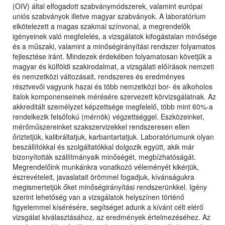
(OIV) által elfogadott szabványmódszerek, valamint európai
uniós szabványok illetve magyar szabványok. A laboratórium
elkötelezett a magas szakmai színvonal, a megrendelők
igényeinek való megfelelés, a vizsgálatok kifogástalan minősége
és a műszaki, valamint a minőségirányítási rendszer folyamatos
fejlesztése iránt. Mindezek érdekében folyamatosan követjük a
magyar és külföldi szakirodalmat, a vizsgálati előírások nemzeti
és nemzetközi változásait, rendszeres és eredményes
résztvevői vagyunk hazai és több nemzetközi bor- és alkoholos
italok komponenseinek mérésére szervezett körvizsgálatnak. Az
akkreditált személyzet képzettsége megfelelő, több mint 60%-a
rendelkezik felsőfokú (mérnök) végzettséggel. Eszközeinket,
mérőműszereinket szakszervizekkel rendszeresen ellen
őriztetjük, kalibráltatjuk, karbantartatjuk. Laboratóriumunk olyan
beszállítókkal és szolgáltatókkal dolgozik együtt, akik már
bizonyították szállítmányaik minőségét, megbízhatóságát.
Megrendelőink munkánkra vonatkozó véleményét kikérjük,
észrevételeit, javaslatait örömmel fogadjuk, kívánságukra
megismertetjük őket minőségirányítási rendszerünkkel. Igény
szerint lehetőség van a vizsgálatok helyszínen történő
figyelemmel kísérésére, segítséget adunk a kívánt célt elérő
vizsgálat kiválasztásához, az eredmények értelmezéséhez. Az