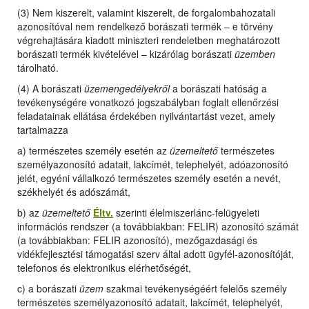
(3) Nem kiszerelt, valamint kiszerelt, de forgalombahozatali
azonosítóval nem rendelkező borászati termék – e törvény
végrehajtására kiadott miniszteri rendeletben meghatározott
borászati termék kivételével – kizárólag borászati
üzemben
tárolható.
(4) A borászati
üzemengedélyekről
a borászati hatóság a
tevékenységére vonatkozó jogszabályban foglalt ellenőrzési
feladatainak ellátása érdekében nyilvántartást vezet, amely
tartalmazza
a) természetes személy esetén az
üzemeltető
természetes
személyazonosító adatait, lakcímét, telephelyét, adóazonosító
jelét, egyéni vállalkozó természetes személy esetén a nevét,
székhelyét és adószámát,
b) az
üzemeltető
Éltv.
szerinti élelmiszerlánc-felügyeleti
információs rendszer (a továbbiakban: FELIR) azonosító számát
(a továbbiakban: FELIR azonosító), mezőgazdasági és
vidékfejlesztési támogatási szerv által adott ügyfél-azonosítóját,
telefonos és elektronikus elérhetőségét,
c) a borászati
üzem
szakmai tevékenységéért felelős személy
természetes személyazonosító adatait, lakcímét, telephelyét,