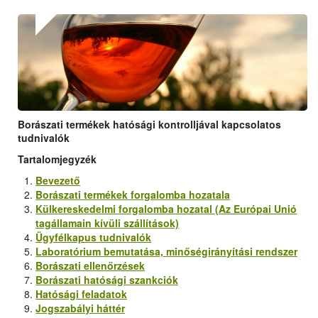
Borászati termékek hatósági kontrolljával kapcsolatos
tudnivalók
Tartalomjegyzék
Bevezető
Borászati termékek forgalomba hozatala
Külkereskedelmi forgalomba hozatal (Az Európai Unió
tagállamain kívüli szállítások)
Ügyfélkapus tudnivalók
Laboratórium bemutatása, minőségirányítási rendszer
Borászati ellenőrzések
Borászati hatósági szankciók
Hatósági feladatok
Jogszabályi háttér