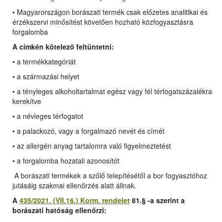
• Magyarországon borászati termék csak előzetes analitikai és
érzékszervi minősítést követően hozható közfogyasztásra
forgalomba
A címkén kötelező feltüntetni:
• a termékkategóriát
• a származási helyet
• a tényleges alkoholtartalmat egész vagy fél térfogatszázalékra
kerekítve
• a névleges térfogatot
• a palackozó, vagy a forgalmazó nevét és címét
• az allergén anyag tartalomra való figyelmeztetést
• a forgalomba hozatali azonosítót
A borászati termékek a szőlő telepítésétől a bor fogyasztóhoz
jutásáig szakmai ellenőrzés alatt állnak.
A
435/2021. (VII.16.) Korm. rendelet
81.§ -a szerint a
borászati hatóság ellenőrzi: