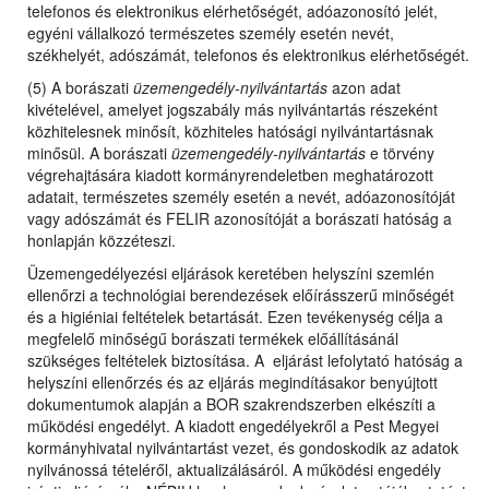
telefonos és elektronikus elérhetőségét, adóazonosító jelét,
egyéni vállalkozó természetes személy esetén nevét,
székhelyét, adószámát, telefonos és elektronikus elérhetőségét.
(5) A borászati
üzemengedély-nyilvántartás
azon adat
kivételével, amelyet jogszabály más nyilvántartás részeként
közhitelesnek minősít, közhiteles hatósági nyilvántartásnak
minősül. A borászati
üzemengedély-nyilvántartás
e törvény
végrehajtására kiadott kormányrendeletben meghatározott
adatait, természetes személy esetén a nevét, adóazonosítóját
vagy adószámát és FELIR azonosítóját a borászati hatóság a
honlapján közzéteszi.
Üzemengedélyezési eljárások keretében helyszíni szemlén
ellenőrzi a technológiai berendezések előírásszerű minőségét
és a higiéniai feltételek betartását. Ezen tevékenység célja a
megfelelő minőségű borászati termékek előállításánál
szükséges feltételek biztosítása. A eljárást lefolytató hatóság a
helyszíni ellenőrzés és az eljárás megindításakor benyújtott
dokumentumok alapján a BOR szakrendszerben elkészíti a
működési engedélyt. A kiadott engedélyekről a Pest Megyei
kormányhivatal nyilvántartást vezet, és gondoskodik az adatok
nyilvánossá tételéről, aktualizálásáról. A működési engedély