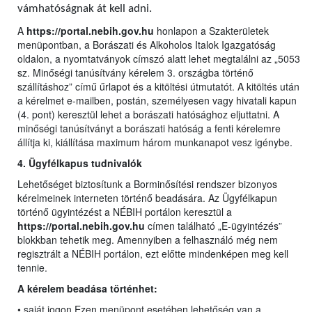
vámhatóságnak át kell adni.
A
https://portal.nebih.gov.hu
honlapon a Szakterületek
menüpontban, a Borászati és Alkoholos Italok Igazgatóság
oldalon, a nyomtatványok címszó alatt lehet megtalálni az „5053
sz. Minőségi tanúsítvány kérelem 3. országba történő
szállításhoz” című űrlapot és a kitöltési útmutatót. A kitöltés után
a kérelmet e-mailben, postán, személyesen vagy hivatali kapun
(4. pont) keresztül lehet a borászati hatósághoz eljuttatni. A
minőségi tanúsítványt a borászati hatóság a fenti kérelemre
állítja ki, kiállítása maximum három munkanapot vesz igénybe.
4. Ügyfélkapus tudnivalók
Lehetőséget biztosítunk a Borminősítési rendszer bizonyos
kérelmeinek interneten történő beadására. Az Ügyfélkapun
történő ügyintézést a NÉBIH portálon keresztül a
https://portal.nebih.gov.hu
címen található „E-ügyintézés”
blokkban tehetik meg. Amennyiben a felhasználó még nem
regisztrált a NÉBIH portálon, ezt előtte mindenképen meg kell
tennie.
A kérelem beadása történhet:
• saját jogon Ezen menüpont esetében lehetőség van a