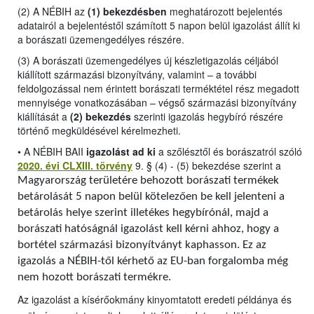
(2) A NÉBIH az
(1) bekezdésben
meghatározott bejelentés
adatairól a bejelentéstől számított 5 napon belül igazolást állít ki
a borászati üzemengedélyes részére.
(3) A borászati üzemengedélyes új készletigazolás céljából
kiállított származási bizonyítvány, valamint – a további
feldolgozással nem érintett borászati terméktétel rész megadott
mennyisége vonatkozásában – végső származási bizonyítvány
kiállítását a
(2) bekezdés
szerinti igazolás hegybíró részére
történő megküldésével kérelmezheti.
•
A NÉBIH BAII
igazolást ad ki
a szőlésztől és borászatról szóló
2020. évi CLXIII. törvény
9. § (4) - (5) bekezdése szerint a
Magyarország területére behozott borászati termékek
betárolását 5 napon belül kötelezően be kell jelenteni a
betárolás helye szerint illetékes hegybírónál, majd a
borászati hatóságnál igazolást kell kérni ahhoz, hogy a
bortétel származási bizonyítványt kaphasson. Ez az
igazolás a NÉBIH-től kérhető az EU-ban forgalomba még
nem hozott borászati termékre.
Az igazolást a kísérőokmány kinyomtatott eredeti példánya és