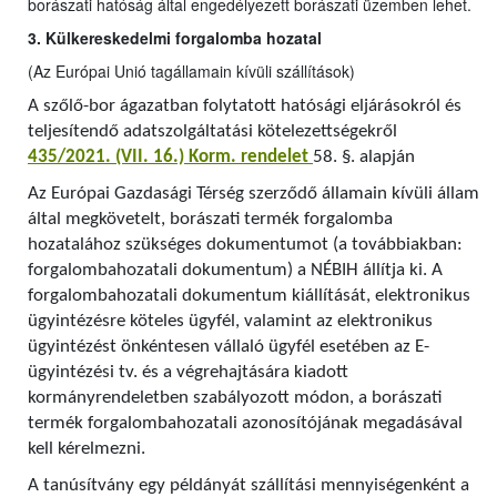
borászati hatóság által engedélyezett borászati üzemben lehet.
3. Külkereskedelmi forgalomba hozatal
(Az Európai Unió tagállamain kívüli szállítások)
A szőlő-bor ágazatban folytatott hatósági eljárásokról és
teljesítendő adatszolgáltatási kötelezettségekről
435/2021. (VII. 16.) Korm. rendelet
58. §. alapján
Az Európai Gazdasági Térség szerződő államain kívüli állam
által megkövetelt, borászati termék forgalomba
hozatalához szükséges dokumentumot (a továbbiakban:
forgalombahozatali dokumentum) a NÉBIH állítja ki. A
forgalombahozatali dokumentum kiállítását, elektronikus
ügyintézésre köteles ügyfél, valamint az elektronikus
ügyintézést önkéntesen vállaló ügyfél esetében az E-
ügyintézési tv. és a végrehajtására kiadott
kormányrendeletben szabályozott módon, a borászati
termék forgalombahozatali azonosítójának megadásával
kell kérelmezni.
A tanúsítvány egy példányát szállítási mennyiségenként a