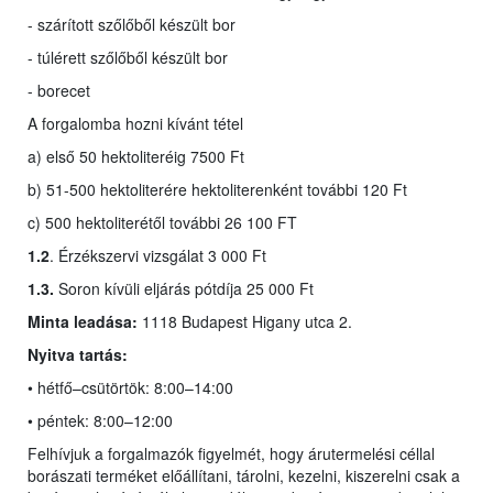
- szárított szőlőből készült bor
- túlérett szőlőből készült bor
- borecet
A forgalomba hozni kívánt tétel
a) első 50 hektoliteréig 7500 Ft
b) 51-500 hektoliterére hektoliterenként további 120 Ft
c) 500 hektoliterétől további 26 100 FT
1.2
. Érzékszervi vizsgálat 3 000 Ft
1.3.
Soron kívüli eljárás pótdíja 25 000 Ft
Minta leadása:
1118 Budapest Higany utca 2.
Nyitva tartás:
• hétfő–csütörtök: 8:00–14:00
• péntek: 8:00–12:00
Felhívjuk a forgalmazók figyelmét, hogy árutermelési céllal
borászati terméket előállítani, tárolni, kezelni, kiszerelni csak a