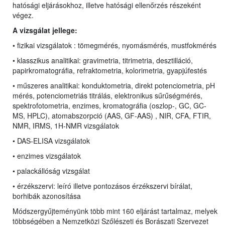
hatósági eljárásokhoz, illetve hatósági ellenőrzés részeként
végez.
A vizsgálat jellege:
• fizikai vizsgálatok : tömegmérés, nyomásmérés, mustfokmérés
• klasszikus analitikai:
gravimetria, titrimetria, desztilláció,
papirkromatográfia, refraktometria, kolorimetria, gyapjúfestés
• műszeres analitikai: konduktometria, direkt potenciometria, pH
mérés,
potenciometriás titrálás, elektronikus sűrűségmérés,
spektrofotometria, enzimes,
kromatográfia (oszlop-, GC, GC-
MS,
HPLC
), atomabszorpció (AAS, GF-AAS) , NIR, CFA, FTIR,
NMR, IRMS, 1H-NMR vizsgálatok
• DAS-ELISA vizsgálatok
• enzimes vizsgálatok
• palackállóság vizsgálat
• érzékszervi: leíró illetve pontozásos érzékszervi bírálat,
borhibák azonosítása
Módszergyűjteményünk több mint 160 eljárást tartalmaz, melyek
többségében a Nemzetközi Szőlészeti és Borászati Szervezet