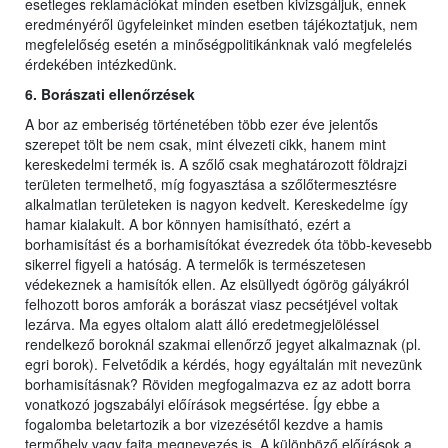
esetleges reklamációkat minden esetben kivizsgáljuk, ennek
eredményéről ügyfeleinket minden esetben tájékoztatjuk, nem
megfelelőség esetén a minőségpolitikánknak való megfelelés
érdekében intézkedünk.
6. Borászati ellenőrzések
A bor az emberiség történetében több ezer éve jelentős
szerepet tölt be nem csak, mint élvezeti cikk, hanem mint
kereskedelmi termék is. A szőlő csak meghatározott földrajzi
területen termelhető, míg fogyasztása a szőlőtermesztésre
alkalmatlan területeken is nagyon kedvelt. Kereskedelme így
hamar kialakult. A bor könnyen hamisítható, ezért a
borhamisítást és a borhamisítókat évezredek óta több-kevesebb
sikerrel figyeli a hatóság. A termelők is természetesen
védekeznek a hamisítók ellen. Az elsüllyedt ógörög gályákról
felhozott boros amforák a borászat viasz pecsétjével voltak
lezárva. Ma egyes oltalom alatt álló eredetmegjelöléssel
rendelkező boroknál szakmai ellenőrző jegyet alkalmaznak (pl.
egri borok). Felvetődik a kérdés, hogy egyáltalán mit nevezünk
borhamisításnak? Röviden megfogalmazva ez az adott borra
vonatkozó jogszabályi előírások megsértése. Így ebbe a
fogalomba beletartozik a bor vizezésétől kezdve a hamis
termőhely vagy fajta megnevezés is. A különböző előírások a