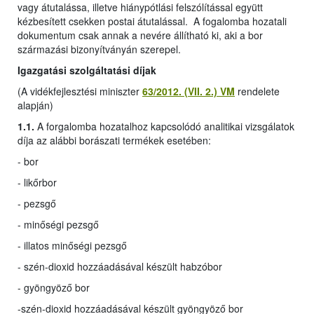
vagy átutalássa, illetve hiánypótlási felszólítással együtt
kézbesített csekken postai átutalással. A fogalomba hozatali
dokumentum csak annak a nevére állítható ki, aki a bor
származási bizonyítványán szerepel.
Igazgatási szolgáltatási díjak
(A vidékfejlesztési miniszter
63/2012. (VII. 2.) VM
rendelete
alapján)
1.1.
A forgalomba hozatalhoz kapcsolódó analitikai vizsgálatok
díja az alábbi borászati termékek esetében:
- bor
- likőrbor
- pezsgő
- minőségi pezsgő
- illatos minőségi pezsgő
- szén-dioxid hozzáadásával készült habzóbor
- gyöngyöző bor
-
szén-dioxid hozzáadásával készült gyöngyöző bor