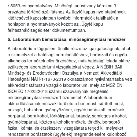
• 5053-es nyomtatvány: Minőségi tanúsítvány kérelem 3.
országba történő szállításhoz Az ügyfélkapus nyomtatványok
kitöltésével kapcsolatban további információk találhatók a
honlapon a nyomtatványok között az „Ügyfélkapu
felhasználóisegédlete” dokumentumban.
5. Laboratórium bemutatása, minőségirányítási rendszer
A laboratórium független, önálló része az Igazgatóságnak, ahol
a személyzet a hatósági borminősítéshez, borászati és egyéb
alkoholos termékek ellenőrzéséhez, más hatósági feladatokhoz
szükséges laboratóriumi vizsgálatokat végez. A NÉBIH BAII
Minőség- és Eredetvédelmi Osztálya a Nemzeti Akkreditáló
Hatóságnál NAH-1-1673/2019 okiratszámon nyilvántartásba vett
akkreditált státuszú vizsgáló laboratórium, mely az MSZ EN
ISO/IEC 17025:2018 számú szabványnak megfelelő
minőségirányítási rendszert üzemeltet. A laboratórium
akkreditálásának műszaki területe a bor, must, sűrített must,
pezsgő, habzóbor, gyöngyözőbor, egyéb borászati termékek,
borpárlat, boralkohol, törkölypárlat, brandy, semleges alkohol,
gyümölcspárlat, köztes alkoholtermékek, törköly, borseprő
fizikai, kémiai és érzékszervi vizsgálatára terjed ki, melyeket
rendszerint borászatok (ügyfelek) megrendelésére különböző