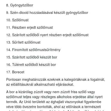
8. Gyöngyözőbor
9. Szén-dioxid hozzáadásával készült gyöngyözőbor
10. Szőlőmust
11. Részben erjedt szőlőmust
12. Szárított szőlőből nyert részben erjedt szőlőmust
13. Sűrített szőlőmust
14. Finomított szőlőmustsűrítmény
15. Szárított szőlőből készült bor
16. Túlérett szőlőből készült bor
17. Borecet
Pontosan meghatározzák ezeknek a kategóriáknak a fogalmát,
az előállításuknál alkalmazható eljárásokat.
A bor a kizárólag zúzott vagy nem zúzott friss szőlő vagy
szőlőmust teljes vagy részleges alkoholos erjedése által nyert
termék. Az Unió területét az éghajlati viszonyokat figyelembe
véve több övezetre bontották, ahol az előírások a természeti