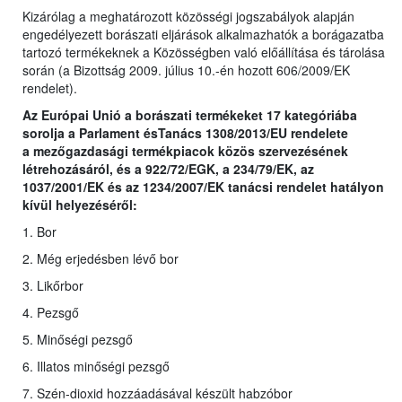
Kizárólag a meghatározott közösségi jogszabályok alapján
engedélyezett borászati eljárások alkalmazhatók a borágazatba
tartozó termékeknek a Közösségben való előállítása és tárolása
során (a Bizottság 2009. július 10.-én hozott 606/2009/EK
rendelet).
Az Európai Unió a borászati termékeket 17 kategóriába
sorolja a Parlament ésTanács 1308/2013/EU rendelete
a
mezőgazdasági termékpiacok közös szervezésének
létrehozásáról, és a 922/72/EGK, a 234/79/EK, az
1037/2001/EK és az 1234/2007/EK tanácsi rendelet hatályon
kívül helyezéséről
:
1. Bor
2. Még erjedésben lévő bor
3. Likőrbor
4. Pezsgő
5. Minőségi pezsgő
6. Illatos minőségi pezsgő
7. Szén-dioxid hozzáadásával készült habzóbor