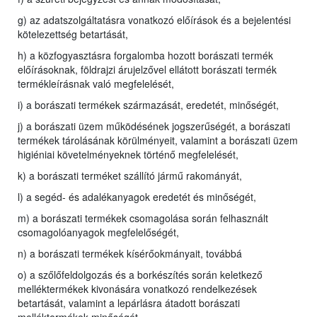
g) az adatszolgáltatásra vonatkozó előírások és a bejelentési
kötelezettség betartását,
h) a közfogyasztásra forgalomba hozott borászati termék
előírásoknak, földrajzi árujelzővel ellátott borászati termék
termékleírásnak való megfelelését,
i) a borászati termékek származását, eredetét, minőségét,
j) a borászati üzem működésének jogszerűségét, a borászati
termékek tárolásának körülményeit, valamint a borászati üzem
higiéniai követelményeknek történő megfelelését,
k) a borászati terméket szállító jármű rakományát,
l) a segéd- és adalékanyagok eredetét és minőségét,
m) a borászati termékek csomagolása során felhasznált
csomagolóanyagok megfelelőségét,
n) a borászati termékek kísérőokmányait, továbbá
o) a szőlőfeldolgozás és a borkészítés során keletkező
melléktermékek kivonására vonatkozó rendelkezések
betartását, valamint a lepárlásra átadott borászati