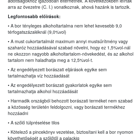
adottságokhoz igazodóan eltérhetnek. A következőkben leírtak
arra az övezetre (C. I.) vonatkoznak, ahová hazánk is tartozik.
Legfontosabb előírások:
• A bor tényleges alkoholtartalma nem lehet kevesebb 9,0
térfogatszázaléknál (9,0%vol)
• A must cukortartalmát maximum annyi mustsűrítmény vagy
szaharóz hozzáadásával szabad növelni, hogy ez 1,5%vol-nál
ne okozzon nagyobb alkoholtartalom-növekedést, és az alkohol
tartalom nem haladhatja meg a 12,5%vol-t.
• Az engedélyezett borászati eljárások egyike sem
tartalmazhatja víz hozzáadását
• Az engedélyezett borászati gyakorlatok egyike sem
tartalmazhatja alkohol hozzáadását
• Harmadik országból behozott borászati terméket nem szabad
a közösség területén feldolgozni, vagy borászati termékhez
hozzáadni
• A szőlő túlpréselése tilos
• Kötelező a pincekönyv vezetése, biztosítani kell a bor nyomon
követhetőségét a szőlőtől a palackig