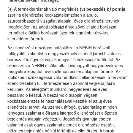
melléktermékek minőségét.
(4) A termékleírásnak való megfelelés
(3) bekezdés
h)
pontja
szerinti ellenőrzése kockázatelemzésen alapuló,
szúrópróbaszerű vizsgálat alapján, éves ellenőrzési tervnek
megfelelően, az adott földrajzi árujelzővel ellátott borászati
terméket előállító borászati üzemek legalább 10%-ára
kiterjedően történik.
Az ellenőrzést
országos hatáskörrel a NÉBIH borászati
felügyelői,
valamint
a megyeszékhely szerinti járási hivatalok
borászati felügyelői végzik megyei illetékességi területtel. Az
ellenőrzés a NÉBIH elnöke által jóváhagyott negyedévekre és
megyékre lebontott éves ellenőrzési terv alapján történik. Az
időközben szükségessé váló rendkívüli ellenőrzések, a tervezett
ellenőrzéseken túl, természetesen azonnal végrehajtásra
kerülnek. Az elvégzett munkáról negyedéves és éves
beszámoló készül. A beszámoló alapján végzett
kockázatelemzés felhasználásával készítik el az új éves
ellenőrzési tervet. Az üzemek átfogó, gyakorlatilag minden
lényeges szakmai előírásra kiterjedő ellenőrzését előzetes
bejelentés alapján végezzük. Jogsértés gyanúja esetén,
valamint csak egyes szakmai elemek ellenőrzése esetén,
előzetes bejelentés nélkül történik az ellenőrzés. A borok