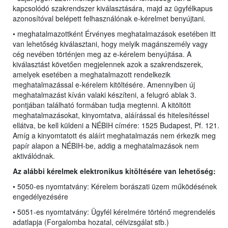
kapcsolódó szakrendszer kiválasztására, majd az ügyfélkapus
azonosítóval belépett felhasználónak e-kérelmet benyújtani.
• meghatalmazottként Érvényes meghatalmazások esetében itt
van lehetőség kiválasztani, hogy melyik magánszemély vagy
cég nevében történjen meg az e-kérelem benyújtása. A
kiválasztást követően megjelennek azok a szakrendszerek,
amelyek esetében a meghatalmazott rendelkezik
meghatalmazással e-kérelem kitöltésére. Amennyiben új
meghatalmazást kíván valaki készíteni, a felugró ablak 3.
pontjában található formában tudja megtenni. A kitöltött
meghatalmazásokat, kinyomtatva, aláírással és hitelesítéssel
ellátva, be kell küldeni a NÉBIH címére: 1525 Budapest, Pf. 121.
Amíg a kinyomtatott és aláírt meghatalmazás nem érkezik meg
papír alapon a NÉBIH-be, addig a meghatalmazások nem
aktiválódnak.
Az alábbi kérelmek elektronikus kitöltésére van lehetőség:
• 5050-es nyomtatvány: Kérelem borászati üzem működésének
engedélyezésére
• 5051-es nyomtatvány: Ügyfél kérelmére történő megrendelés
adatlapja (Forgalomba hozatal, célvizsgálat stb.)