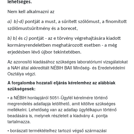
lehetséges.
Nem kell alkalmazni az
a)
b)-d)
pontját a must, a sűrített szőlőmust, a finomított
szőlőmustsűrítmény és a borecet,
b) b)
és
c)
pontját - az e törvény végrehajtására kiadott
kormányrendeletben meghatározott esetben - a még
erjedésben lévő újbor tekintetében.
Az azonosító kiadásához szükséges laboratóriumi vizsgálatokat
a NAH által akkreditált NÉBIH BAII Minőség- és Eredetvédelmi
Osztálya végzi.
A forgalomba hozatali eljárás kérelemhez az alábbiak
szükségesek:
• a NÉBIH honlapjáról 5051-Ügyfél kérelmére történő
megrendelés adatlapja letölthető, amit kitöltve szükséges
mellékelni. Lehetőség van az adatlap ügyfélkapun történő
beadására is, melynek részleteit a kiadvány 4. pontja
tartalmazza.
• borászati terméktételhez tartozó végső származási