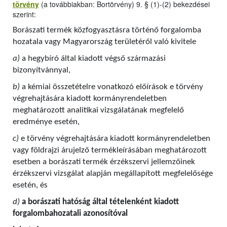
törvény
(a továbbiakban: Bortörvény) 9. § (1)-(2) bekezdései
szerint:
Borászati termék közfogyasztásra történő forgalomba
hozatala vagy Magyarország területéről való kivitele
a)
a hegybíró által kiadott végső származási
bizonyítvánnyal,
b)
a kémiai összetételre vonatkozó előírások e törvény
végrehajtására kiadott kormányrendeletben
meghatározott analitikai vizsgálatának megfelelő
eredménye esetén,
c)
e törvény végrehajtására kiadott kormányrendeletben
vagy földrajzi árujelző termékleírásában meghatározott
esetben a borászati termék érzékszervi jellemzőinek
érzékszervi vizsgálat alapján megállapított megfelelősége
esetén, és
d)
a borászati hatóság által tételenként kiadott
forgalombahozatali azonosítóval