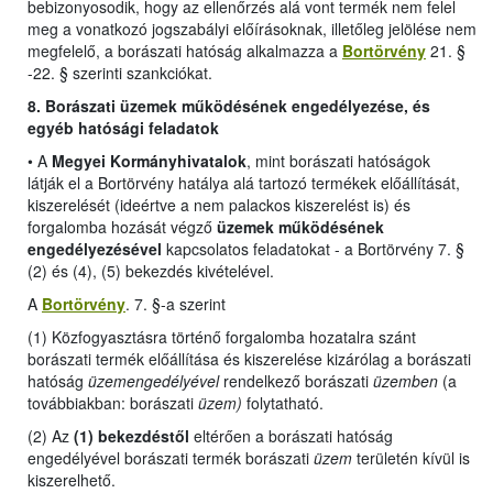
bebizonyosodik, hogy az ellenőrzés alá vont termék nem felel
meg a vonatkozó jogszabályi előírásoknak, illetőleg jelölése nem
megfelelő, a borászati hatóság alkalmazza a
Bortörvény
21. §
-22. § szerinti szankciókat.
8. Borászati üzemek működésének engedélyezése, és
egyéb hatósági feladatok
•
A
Megyei Kormányhivatalok
, mint borászati hatóságok
látják el a Bortörvény hatálya alá tartozó termékek előállítását,
kiszerelését (ideértve a nem palackos kiszerelést is) és
forgalomba hozását végző
üzemek működésének
engedélyezésével
kapcsolatos feladatokat -
a Bortörvény 7. §
(2) és (4), (5) bekezdés kivételével
.
A
Bortörvény
. 7. §-a szerint
(1) Közfogyasztásra történő forgalomba hozatalra szánt
borászati termék előállítása és kiszerelése kizárólag a borászati
hatóság
üzemengedélyével
rendelkező borászati
üzemben
(a
továbbiakban: borászati
üzem)
folytatható.
(2) Az
(1) bekezdéstől
eltérően a borászati hatóság
engedélyével borászati termék borászati
üzem
területén kívül is
kiszerelhető.