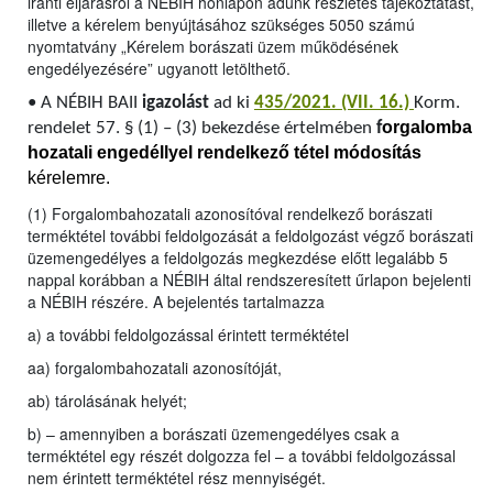
iránti eljárásról a NÉBIH honlapon adunk részletes tájékoztatást,
illetve a kérelem benyújtásához szükséges 5050 számú
nyomtatvány „Kérelem borászati üzem működésének
engedélyezésére” ugyanott letölthető.
•
A NÉBIH BAII
igazolást
ad ki
435/2021. (VII. 16.)
Korm.
orgalomba
rendelet 57. § (1) – (3) bekezdése értelmében
f
hozatali engedéllyel rendelkező tétel módosítás
kérelemre.
(1) Forgalombahozatali azonosítóval rendelkező borászati
terméktétel további feldolgozását a feldolgozást végző borászati
üzemengedélyes a feldolgozás megkezdése előtt legalább 5
nappal korábban a NÉBIH által rendszeresített űrlapon bejelenti
a NÉBIH részére. A bejelentés tartalmazza
a) a további feldolgozással érintett terméktétel
aa) forgalombahozatali azonosítóját,
ab) tárolásának helyét;
b) – amennyiben a borászati üzemengedélyes csak a
terméktétel egy részét dolgozza fel – a további feldolgozással
nem érintett terméktétel rész mennyiségét.