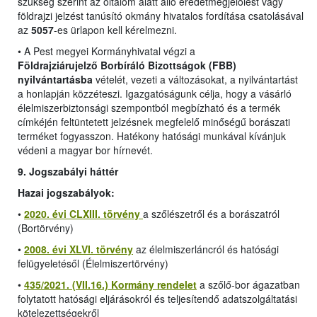
szükség szerint az oltalom alatt álló eredetmegjelölést vagy
földrajzi jelzést tanúsító okmány hivatalos fordítása csatolásával
az
5057
-es ürlapon kell kérelmezni.
•
A Pest megyei Kormányhivatal végzi a
Földrajziárujelző Borbíráló Bizottságok (FBB)
nyilvántartásba
vételét, vezeti a változásokat, a nyilvántartást
a honlapján közzéteszi. Igazgatóságunk célja, hogy a vásárló
élelmiszerbiztonsági szempontból megbízható és a termék
címkéjén feltüntetett jelzésnek megfelelő minőségű borászati
terméket fogyasszon. Hatékony hatósági munkával kívánjuk
védeni a magyar bor hírnevét.
9. Jogszabályi háttér
Hazai jogszabályok:
•
2020. évi CLXIII. törvény
a szőlészetről és a borászatról
(Bortörvény)
•
2008. évi XLVI. törvény
az élelmiszerláncról és hatósági
felügyeletésől (Élelmiszertörvény)
•
435/2021. (VII.16.) Kormány rendelet
a szőlő-bor ágazatban
folytatott hatósági eljárásokról és teljesítendő adatszolgáltatási
kötelezettségekről