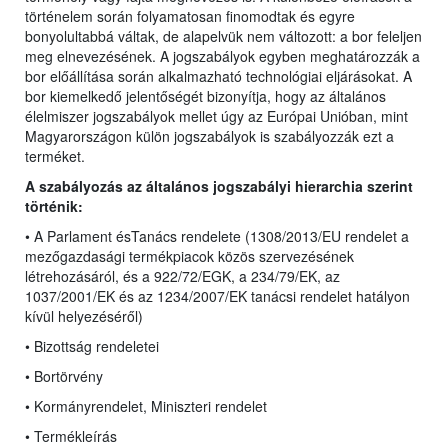
történelem során folyamatosan finomodtak és egyre
bonyolultabbá váltak, de alapelvük nem változott: a bor feleljen
meg elnevezésének. A jogszabályok egyben meghatározzák a
bor előállítása során alkalmazható technológiai eljárásokat. A
bor kiemelkedő jelentőségét bizonyítja, hogy az általános
élelmiszer jogszabályok mellet úgy az Európai Unióban, mint
Magyarországon külön jogszabályok is szabályozzák ezt a
terméket.
A szabályozás az általános jogszabályi hierarchia szerint
történik:
• A Parlament ésTanács rendelete (1308/2013/EU rendelet
a
mezőgazdasági termékpiacok közös szervezésének
létrehozásáról, és a 922/72/EGK, a 234/79/EK, az
1037/2001/EK és az 1234/2007/EK tanácsi rendelet hatályon
kívül helyezéséről)
• Bizottság rendeletei
• Bortörvény
• Kormányrendelet, Miniszteri rendelet
• Termékleírás