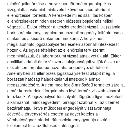
minőségellenőrzése a helyszínen történő organoleptikus
vizsgálattal, valamint mintavételt követően laboratóriumi
ellenőrzéssel történik. A kereskedelmi és szállítás közbeni
ellenőrzéseket minden esetben előzetes bejelentés nélkül
végezzük. Ekkor először a készlet eredetét vizsgáljuk (számla,
borkísérő okmány, forgalomba hozatali engedély feltüntetése a
címkén és a kísérő dokumentumokon). A helyszínen
megállapítható jogszabálysértés esetén azonnali intézkedést
hozunk. Az egyes tételeket az ellenőrzési terv szerint
megmintázzuk, és laboratóriumi vizsgálatnak vetjük alá. Ekkor
analitikai adatait és érzékszervi tulajdonságait vetjük össze az
előzetesen forgalomba hozatalra engedélyezett tétellel.
Amennyiben az ellenőrzés jogszabálysértést állapít meg, a
borászati hatóság haladéktalanul intézkedik annak
megszüntetésére. A nem meg felelő minőségű terméket zárolja,
a már kereskedelmi forgalomban lévő termék visszahívásáról
intézkedik. A jogszabálysértés súlyától függően figyelmeztetést
alkalmazhat, minőségvédelmi bírságot szabhat ki, az üzemet
bezárathatja, illetve működési engedélyét visszavonhatja.
Jövedéki törvénysértés esetén az ügyet köteles a
vámhatóságnak átadni. Bűncselekmény gyanúja esetén
feljelentést tesz az illetékes hatóságnál.