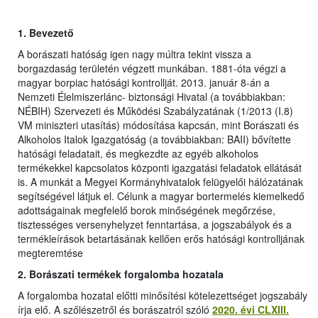
1.
Bevezető
A borászati hatóság igen nagy múltra tekint vissza a
borgazdaság területén végzett munkában. 1881-óta végzi a
magyar borpiac hatósági kontrollját. 2013. január 8-án a
Nemzeti Élelmiszerlánc- biztonsági Hivatal (a továbbiakban:
NÉBIH) Szervezeti és Működési Szabályzatának (1/2013 (I.8)
VM miniszteri utasítás) módosítása kapcsán, mint Borászati és
Alkoholos Italok Igazgatóság (a továbbiakban: BAII) bővítette
hatósági feladatait, és megkezdte az egyéb alkoholos
termékekkel kapcsolatos központi igazgatási feladatok ellátását
is. A munkát a Megyei Kormányhivatalok felügyelői hálózatának
segítségével látjuk el. Célunk a magyar bortermelés kiemelkedő
adottságainak megfelelő borok minőségének megőrzése,
tisztességes versenyhelyzet fenntartása, a jogszabályok és a
termékleírások betartásának kellően erős hatósági kontrolljának
megteremtése
2. Borászati termékek forgalomba hozatala
A forgalomba hozatal előtti minősítési kötelezettséget jogszabály
írja elő. A szőlészetről és borászatról szóló
2020. évi CLXIII.