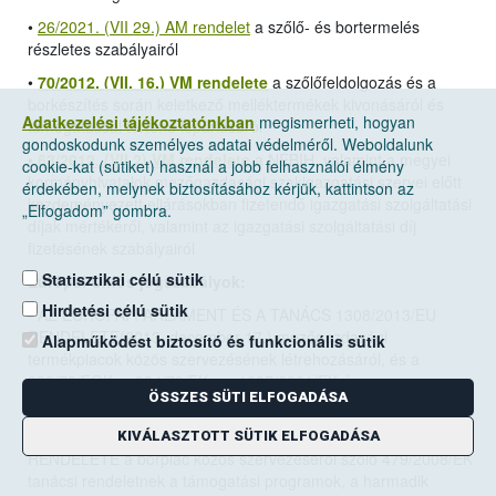
•
26/2021. (VII 29.) AM rendelet
a szőlő- és bortermelés
részletes szabályairól
•
70/2012. (VII. 16.) VM rendelete
a szőlőfeldolgozás és a
borkészítés során keletkező melléktermékek kivonásáról és
Adatkezelési tájékoztatónkban
megismerheti, hogyan
támogatással történő lepárlásáról
gondoskodunk személyes adatai védelméről. Weboldalunk
•
63/2012. (VII.2) VM rendelete
a NÉBIH, valamint a megyei
cookie-kat (sütiket) használ a jobb felhasználói élmény
kormányhivatalok mezőgazdasági szakigazgatási szervei előtt
érdekében, melynek biztosításához kérjük, kattintson az
kezdeményezett eljárásokban fizetendő igazgatási szolgáltatási
„Elfogadom” gombra.
díjak mértékéről, valamint az igazgatási szolgáltatási díj
fizetésének szabályairól
Statisztikai célú sütik
Európai Uniós jogszabályok:
Hirdetési célú sütik
•
AZ EURÓPAI PARLAMENT ÉS A TANÁCS 1308/2013/EU
RENDELETE(2013. december 17.)
mezőgazdasági
Alapműködést biztosító és funkcionális sütik
termékpiacok közös szervezésének létrehozásáról, és a
922/72/EGK, a 234/79/EK, az 1037/2001/EK és az
ÖSSZES SÜTI ELFOGADÁSA
1234/2007/EK tanácsi rendelet hatályon kívül helyezéséről
• A BIZOTTSÁG 2008. június 27.-én hozott 555/2008/EK
KIVÁLASZTOTT SÜTIK ELFOGADÁSA
RENDELETE a borpiac közös szervezéséről szóló 479/2008/EK
tanácsi rendeletnek a támogatási programok, a harmadik