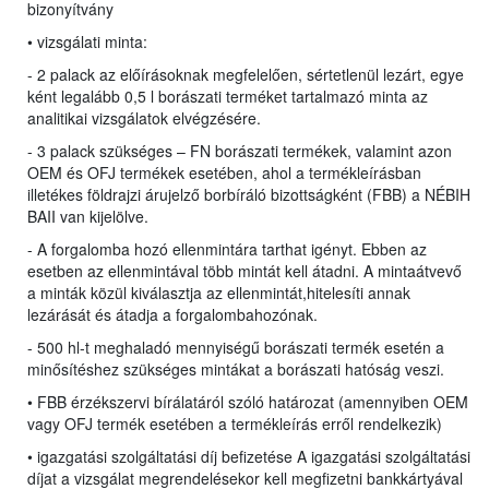
bizonyítvány
• vizsgálati minta:
- 2 palack az előírásoknak megfelelően, sértetlenül lezárt, egye
ként legalább 0,5 l borászati terméket tartalmazó minta az
analitikai vizsgálatok elvégzésére.
- 3 palack szükséges – FN borászati termékek, valamint azon
OEM és OFJ termékek esetében, ahol a termékleírásban
illetékes földrajzi árujelző borbíráló bizottságként (FBB) a NÉBIH
BAII van kijelölve.
- A forgalomba hozó ellenmintára tarthat igényt. Ebben az
esetben az ellenmintával több mintát kell átadni. A mintaátvevő
a minták közül kiválasztja az ellenmintát,hitelesíti annak
lezárását és átadja a forgalombahozónak.
- 500 hl-t meghaladó mennyiségű borászati termék esetén a
minősítéshez szükséges mintákat a borászati hatóság veszi.
• FBB érzékszervi bírálatáról szóló határozat (amennyiben OEM
vagy OFJ termék esetében a termékleírás erről rendelkezik)
• igazgatási szolgáltatási díj befizetése A igazgatási szolgáltatási
díjat a vizsgálat megrendelésekor kell megfizetni bankkártyával