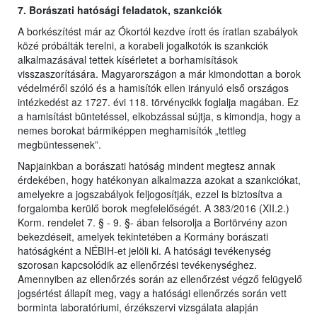
7. Borászati hatósági feladatok, szankciók
A borkészítést már az Ókortól kezdve írott és íratlan szabályok
közé próbálták terelni, a korabeli jogalkotók is szankciók
alkalmazásával tettek kísérletet a borhamisítások
visszaszorítására. Magyarországon a már kimondottan a borok
védelméről szóló és a hamisítók ellen irányuló első országos
intézkedést az 1727. évi 118. törvénycikk foglalja magában. Ez
a hamisítást büntetéssel, elkobzással sújtja, s kimondja, hogy a
nemes borokat bármiképpen meghamisítók „tettleg
megbüntessenek”.
Napjainkban a borászati hatóság mindent megtesz annak
érdekében, hogy hatékonyan alkalmazza azokat a szankciókat,
amelyekre a jogszabályok feljogosítják, ezzel is biztosítva a
forgalomba kerülő borok megfelelőségét. A 383/2016 (XII.2.)
Korm. rendelet 7. § - 9. §- ában felsorolja a Bortörvény azon
bekezdéseit, amelyek tekintetében a Kormány borászati
hatóságként a NÉBIH-et jelöli ki. A hatósági tevékenység
szorosan kapcsolódik az ellenőrzési tevékenységhez.
Amennyiben az ellenőrzés során az ellenőrzést végző felügyelő
jogsértést állapít meg, vagy a hatósági ellenőrzés során vett
borminta laboratóriumi, érzékszervi vizsgálata alapján