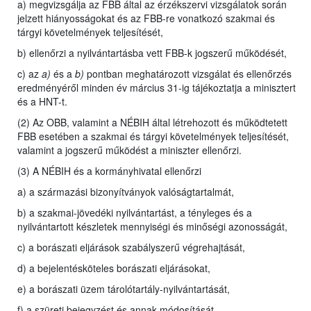
a) megvizsgálja az FBB által az érzékszervi vizsgálatok során
jelzett hiányosságokat és az FBB-re vonatkozó szakmai és
tárgyi követelmények teljesítését,
b) ellenőrzi a nyilvántartásba vett FBB-k jogszerű működését,
c) az
a)
és a
b)
pontban meghatározott vizsgálat és ellenőrzés
eredményéről minden év március 31-ig tájékoztatja a minisztert
és a HNT-t.
(2) Az OBB, valamint a NÉBIH által létrehozott és működtetett
FBB esetében a szakmai és tárgyi követelmények teljesítését,
valamint a jogszerű működést a miniszter ellenőrzi.
(3) A NÉBIH és a kormányhivatal ellenőrzi
a) a származási bizonyítványok valóságtartalmát,
b) a szakmai-jövedéki nyilvántartást, a tényleges és a
nyilvántartott készletek mennyiségi és minőségi azonosságát,
c) a borászati eljárások szabályszerű végrehajtását,
d) a bejelentésköteles borászati eljárásokat,
e) a borászati üzem tárolótartály-nyilvántartását,
f) a szüreti bejegyzést és annak módosítását,