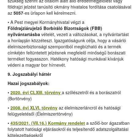
szükség szerint az oltalom alatt álló eredetmegjelölést vagy
földrajzi jelzést tanúsító okmány hivatalos fordítása csatolásával
az
5057
-es ürlapon kell kérelmezni.
•
A Pest megyei Kormányhivatal végzi a
Földrajziárujelző Borbíráló Bizottságok (FBB)
nyilvántartásba
vételét, vezeti a változásokat, a nyilvántartást
a honlapján közzéteszi. Igazgatóságunk célja, hogy a vásárló
élelmiszerbiztonsági szempontból megbízható és a termék
címkéjén feltüntetett jelzésnek megfelelő minőségű borászati
terméket fogyasszon. Hatékony hatósági munkával kívánjuk
védeni a magyar bor hírnevét.
9. Jogszabályi háttér
Hazai jogszabályok:
•
2020. évi CLXIII. törvény
a szőlészetről és a borászatról
(Bortörvény)
•
2008. évi XLVI. törvény
az élelmiszerláncról és hatósági
felügyeletésől (Élelmiszertörvény)
•
435/2021. (VII.16.) Kormány rendelet
a szőlő-bor ágazatban
folytatott hatósági eljárásokról és teljesítendő adatszolgáltatási
kötelezettségekről