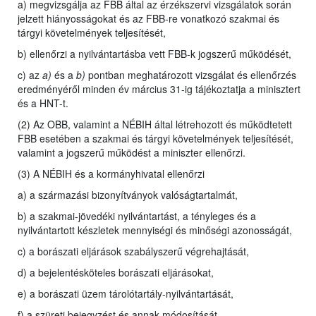
a) megvizsgálja az FBB által az érzékszervi vizsgálatok során
jelzett hiányosságokat és az FBB-re vonatkozó szakmai és
tárgyi követelmények teljesítését,
b) ellenőrzi a nyilvántartásba vett FBB-k jogszerű működését,
c) az
a)
és a
b)
pontban meghatározott vizsgálat és ellenőrzés
eredményéről minden év március 31-ig tájékoztatja a minisztert
és a HNT-t.
(2) Az OBB, valamint a NÉBIH által létrehozott és működtetett
FBB esetében a szakmai és tárgyi követelmények teljesítését,
valamint a jogszerű működést a miniszter ellenőrzi.
(3) A NÉBIH és a kormányhivatal ellenőrzi
a) a származási bizonyítványok valóságtartalmát,
b) a szakmai-jövedéki nyilvántartást, a tényleges és a
nyilvántartott készletek mennyiségi és minőségi azonosságát,
c) a borászati eljárások szabályszerű végrehajtását,
d) a bejelentésköteles borászati eljárásokat,
e) a borászati üzem tárolótartály-nyilvántartását,
f) a szüreti bejegyzést és annak módosítását,