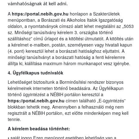
vámhatóságnak át kell adni.
A
https://portal.nebih.gov.hu
honlapon a Szakterületek
menüpontban, a Borászati és Alkoholos Italok Igazgatóság
oldalon, a nyomtatványok címszó alatt lehet megtalálni az „5053
sz. Minőségi tanúsítvány kérelem 3. országba történő
szállításhoz” című űrlapot és a kitöltési útmutatót. A kitöltés után
a kérelmet e-mailben, postán, személyesen vagy hivatali kapun
(4. pont) keresztül lehet a borászati hatósághoz eljuttatni. A
minőségi tanúsítványt a borászati hatóság a fenti kérelemre
állítja ki, kiállítása maximum három munkanapot vesz igénybe.
4. Ügyfélkapus tudnivalók
Lehetőséget biztosítunk a Borminősítési rendszer bizonyos
kérelmeinek interneten történő beadására. Az Ügyfélkapun
történő ügyintézést a NÉBIH portálon keresztül a
https://portal.nebih.gov.hu
címen található „E-ügyintézés”
blokkban tehetik meg. Amennyiben a felhasználó még nem
regisztrált a NÉBIH portálon, ezt előtte mindenképen meg kell
tennie.
A kérelem beadása történhet:
• saját jogon Ezen menüpont esetében lehetőség van a