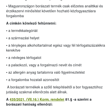
• Magyarországon borászati termék csak előzetes analitikai és
érzékszervi minősítést követően hozható közfogyasztásra
forgalomba
A címkén kötelező feltüntetni:
• a termékkategóriát
• a származási helyet
• a tényleges alkoholtartalmat egész vagy fél térfogatszázalékra
kerekítve
• a névleges térfogatot
• a palackozó, vagy a forgalmazó nevét és címét
• az allergén anyag tartalomra való figyelmeztetést
• a forgalomba hozatali azonosítót
A borászati termékek a szőlő telepítésétől a bor fogyasztóhoz
jutásáig szakmai ellenőrzés alatt állnak.
A
435/2021. (VII.16.) Korm. rendelet
81.§ -a szerint a
borászati hatóság ellenőrzi: