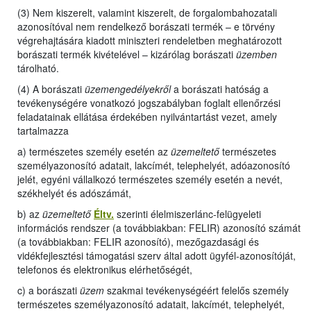
(3) Nem kiszerelt, valamint kiszerelt, de forgalombahozatali
azonosítóval nem rendelkező borászati termék – e törvény
végrehajtására kiadott miniszteri rendeletben meghatározott
borászati termék kivételével – kizárólag borászati
üzemben
tárolható.
(4) A borászati
üzemengedélyekről
a borászati hatóság a
tevékenységére vonatkozó jogszabályban foglalt ellenőrzési
feladatainak ellátása érdekében nyilvántartást vezet, amely
tartalmazza
a) természetes személy esetén az
üzemeltető
természetes
személyazonosító adatait, lakcímét, telephelyét, adóazonosító
jelét, egyéni vállalkozó természetes személy esetén a nevét,
székhelyét és adószámát,
b) az
üzemeltető
Éltv.
szerinti élelmiszerlánc-felügyeleti
információs rendszer (a továbbiakban: FELIR) azonosító számát
(a továbbiakban: FELIR azonosító), mezőgazdasági és
vidékfejlesztési támogatási szerv által adott ügyfél-azonosítóját,
telefonos és elektronikus elérhetőségét,
c) a borászati
üzem
szakmai tevékenységéért felelős személy
természetes személyazonosító adatait, lakcímét, telephelyét,