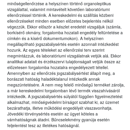
minőségellenőrzése a helyszínen történő organoleptikus
vizsgálattal, valamint mintavételt követően laboratóriumi
ellenőrzéssel történik. A kereskedelmi és szállítás közbeni
ellenőrzéseket minden esetben előzetes bejelentés nélkül
végezzük. Ekkor először a készlet eredetét vizsgáljuk (számla,
borkísérő okmány, forgalomba hozatali engedély feltüntetése a
címkén és a kísérő dokumentumokon). A helyszínen
megállapítható jogszabálysértés esetén azonnali intézkedést
hozunk. Az egyes tételeket az ellenőrzési terv szerint
megmintázzuk, és laboratóriumi vizsgálatnak vetjük alá. Ekkor
analitikai adatait és érzékszervi tulajdonságait vetjük össze az
előzetesen forgalomba hozatalra engedélyezett tétellel.
Amennyiben az ellenőrzés jogszabálysértést állapít meg, a
borászati hatóság haladéktalanul intézkedik annak
megszüntetésére. A nem meg felelő minőségű terméket zárolja,
a már kereskedelmi forgalomban lévő termék visszahívásáról
intézkedik. A jogszabálysértés súlyától függően figyelmeztetést
alkalmazhat, minőségvédelmi bírságot szabhat ki, az üzemet
bezárathatja, illetve működési engedélyét visszavonhatja.
Jövedéki törvénysértés esetén az ügyet köteles a
vámhatóságnak átadni. Bűncselekmény gyanúja esetén
feljelentést tesz az illetékes hatóságnál.