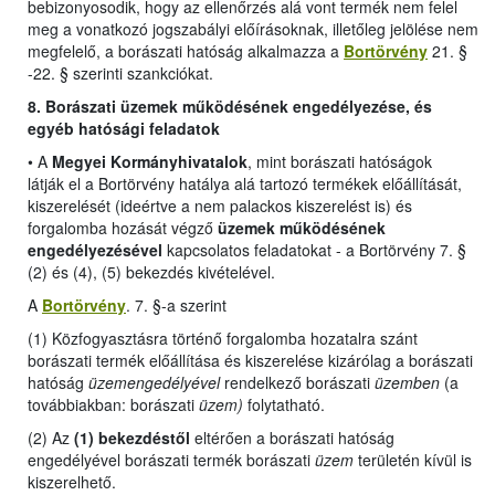
bebizonyosodik, hogy az ellenőrzés alá vont termék nem felel
meg a vonatkozó jogszabályi előírásoknak, illetőleg jelölése nem
megfelelő, a borászati hatóság alkalmazza a
Bortörvény
21. §
-22. § szerinti szankciókat.
8. Borászati üzemek működésének engedélyezése, és
egyéb hatósági feladatok
•
A
Megyei Kormányhivatalok
, mint borászati hatóságok
látják el a Bortörvény hatálya alá tartozó termékek előállítását,
kiszerelését (ideértve a nem palackos kiszerelést is) és
forgalomba hozását végző
üzemek működésének
engedélyezésével
kapcsolatos feladatokat -
a Bortörvény 7. §
(2) és (4), (5) bekezdés kivételével
.
A
Bortörvény
. 7. §-a szerint
(1) Közfogyasztásra történő forgalomba hozatalra szánt
borászati termék előállítása és kiszerelése kizárólag a borászati
hatóság
üzemengedélyével
rendelkező borászati
üzemben
(a
továbbiakban: borászati
üzem)
folytatható.
(2) Az
(1) bekezdéstől
eltérően a borászati hatóság
engedélyével borászati termék borászati
üzem
területén kívül is
kiszerelhető.