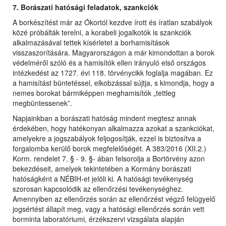
7. Borászati hatósági feladatok, szankciók
A borkészítést már az Ókortól kezdve írott és íratlan szabályok
közé próbálták terelni, a korabeli jogalkotók is szankciók
alkalmazásával tettek kísérletet a borhamisítások
visszaszorítására. Magyarországon a már kimondottan a borok
védelméről szóló és a hamisítók ellen irányuló első országos
intézkedést az 1727. évi 118. törvénycikk foglalja magában. Ez
a hamisítást büntetéssel, elkobzással sújtja, s kimondja, hogy a
nemes borokat bármiképpen meghamisítók „tettleg
megbüntessenek”.
Napjainkban a borászati hatóság mindent megtesz annak
érdekében, hogy hatékonyan alkalmazza azokat a szankciókat,
amelyekre a jogszabályok feljogosítják, ezzel is biztosítva a
forgalomba kerülő borok megfelelőségét. A 383/2016 (XII.2.)
Korm. rendelet 7. § - 9. §- ában felsorolja a Bortörvény azon
bekezdéseit, amelyek tekintetében a Kormány borászati
hatóságként a NÉBIH-et jelöli ki. A hatósági tevékenység
szorosan kapcsolódik az ellenőrzési tevékenységhez.
Amennyiben az ellenőrzés során az ellenőrzést végző felügyelő
jogsértést állapít meg, vagy a hatósági ellenőrzés során vett
borminta laboratóriumi, érzékszervi vizsgálata alapján