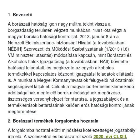
1.
Bevezető
A borászati hatóság igen nagy múltra tekint vissza a
borgazdaság területén végzett munkában. 1881-óta végzi a
magyar borpiac hatósági kontrollját. 2013. január 8-án a
Nemzeti Élelmiszerlánc- biztonsági Hivatal (a továbbiakban:
NÉBIH) Szervezeti és Működési Szabályzatának (1/2013 (I.8)
VM miniszteri utasítás) módosítása kapcsán, mint Borászati és
Alkoholos Italok Igazgatóság (a továbbiakban: BAII) bővítette
hatósági feladatait, és megkezdte az egyéb alkoholos
termékekkel kapcsolatos központi igazgatási feladatok ellátását
is. A munkát a Megyei Kormányhivatalok felügyelői hálózatának
segítségével látjuk el. Célunk a magyar bortermelés kiemelkedő
adottságainak megfelelő borok minőségének megőrzése,
tisztességes versenyhelyzet fenntartása, a jogszabályok és a
termékleírások betartásának kellően erős hatósági kontrolljának
megteremtése
2. Borászati termékek forgalomba hozatala
A forgalomba hozatal előtti minősítési kötelezettséget jogszabály
írja elő. A szőlészetről és borászatról szóló
2020. évi CLXIII.