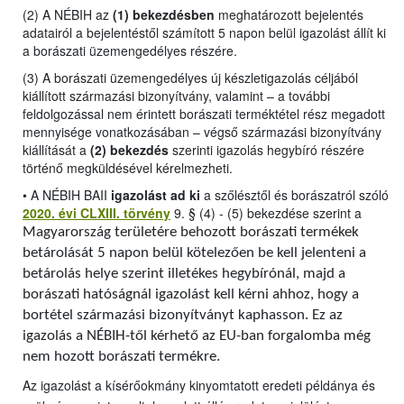
(2) A NÉBIH az
(1) bekezdésben
meghatározott bejelentés
adatairól a bejelentéstől számított 5 napon belül igazolást állít ki
a borászati üzemengedélyes részére.
(3) A borászati üzemengedélyes új készletigazolás céljából
kiállított származási bizonyítvány, valamint – a további
feldolgozással nem érintett borászati terméktétel rész megadott
mennyisége vonatkozásában – végső származási bizonyítvány
kiállítását a
(2) bekezdés
szerinti igazolás hegybíró részére
történő megküldésével kérelmezheti.
•
A NÉBIH BAII
igazolást ad ki
a szőlésztől és borászatról szóló
2020. évi CLXIII. törvény
9. § (4) - (5) bekezdése szerint a
Magyarország területére behozott borászati termékek
betárolását 5 napon belül kötelezően be kell jelenteni a
betárolás helye szerint illetékes hegybírónál, majd a
borászati hatóságnál igazolást kell kérni ahhoz, hogy a
bortétel származási bizonyítványt kaphasson. Ez az
igazolás a NÉBIH-től kérhető az EU-ban forgalomba még
nem hozott borászati termékre.
Az igazolást a kísérőokmány kinyomtatott eredeti példánya és