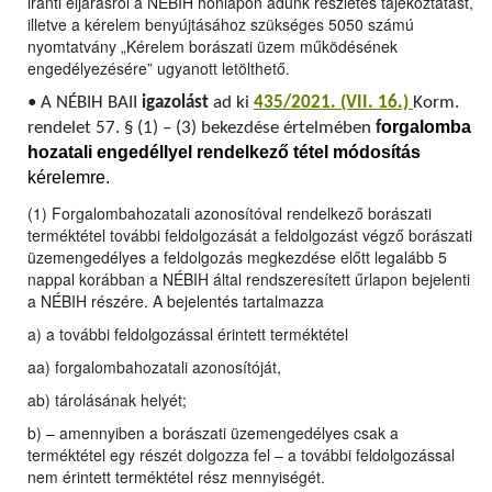
iránti eljárásról a NÉBIH honlapon adunk részletes tájékoztatást,
illetve a kérelem benyújtásához szükséges 5050 számú
nyomtatvány „Kérelem borászati üzem működésének
engedélyezésére” ugyanott letölthető.
•
A NÉBIH BAII
igazolást
ad ki
435/2021. (VII. 16.)
Korm.
orgalomba
rendelet 57. § (1) – (3) bekezdése értelmében
f
hozatali engedéllyel rendelkező tétel módosítás
kérelemre.
(1) Forgalombahozatali azonosítóval rendelkező borászati
terméktétel további feldolgozását a feldolgozást végző borászati
üzemengedélyes a feldolgozás megkezdése előtt legalább 5
nappal korábban a NÉBIH által rendszeresített űrlapon bejelenti
a NÉBIH részére. A bejelentés tartalmazza
a) a további feldolgozással érintett terméktétel
aa) forgalombahozatali azonosítóját,
ab) tárolásának helyét;
b) – amennyiben a borászati üzemengedélyes csak a
terméktétel egy részét dolgozza fel – a további feldolgozással
nem érintett terméktétel rész mennyiségét.