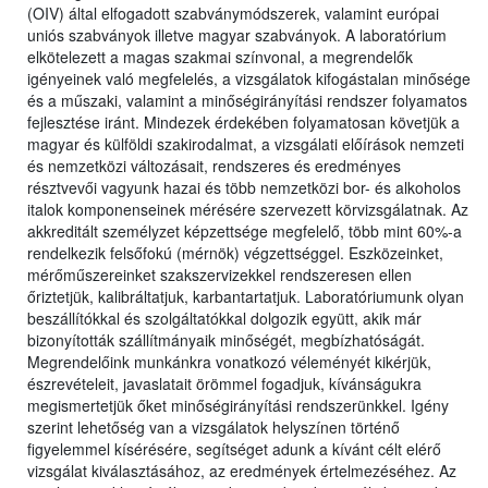
(OIV) által elfogadott szabványmódszerek, valamint európai
uniós szabványok illetve magyar szabványok. A laboratórium
elkötelezett a magas szakmai színvonal, a megrendelők
igényeinek való megfelelés, a vizsgálatok kifogástalan minősége
és a műszaki, valamint a minőségirányítási rendszer folyamatos
fejlesztése iránt. Mindezek érdekében folyamatosan követjük a
magyar és külföldi szakirodalmat, a vizsgálati előírások nemzeti
és nemzetközi változásait, rendszeres és eredményes
résztvevői vagyunk hazai és több nemzetközi bor- és alkoholos
italok komponenseinek mérésére szervezett körvizsgálatnak. Az
akkreditált személyzet képzettsége megfelelő, több mint 60%-a
rendelkezik felsőfokú (mérnök) végzettséggel. Eszközeinket,
mérőműszereinket szakszervizekkel rendszeresen ellen
őriztetjük, kalibráltatjuk, karbantartatjuk. Laboratóriumunk olyan
beszállítókkal és szolgáltatókkal dolgozik együtt, akik már
bizonyították szállítmányaik minőségét, megbízhatóságát.
Megrendelőink munkánkra vonatkozó véleményét kikérjük,
észrevételeit, javaslatait örömmel fogadjuk, kívánságukra
megismertetjük őket minőségirányítási rendszerünkkel. Igény
szerint lehetőség van a vizsgálatok helyszínen történő
figyelemmel kísérésére, segítséget adunk a kívánt célt elérő
vizsgálat kiválasztásához, az eredmények értelmezéséhez. Az