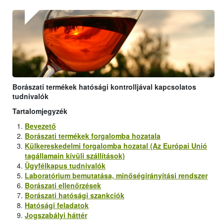
Borászati termékek hatósági kontrolljával kapcsolatos
tudnivalók
Tartalomjegyzék
Bevezető
Borászati termékek forgalomba hozatala
Külkereskedelmi forgalomba hozatal (Az Európai Unió
tagállamain kívüli szállítások)
Ügyfélkapus tudnivalók
Laboratórium bemutatása, minőségirányítási rendszer
Borászati ellenőrzések
Borászati hatósági szankciók
Hatósági feladatok
Jogszabályi háttér