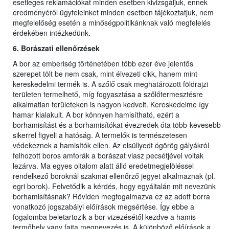
esetleges reklamációkat minden esetben kivizsgáljuk, ennek
eredményéről ügyfeleinket minden esetben tájékoztatjuk, nem
megfelelőség esetén a minőségpolitikánknak való megfelelés
érdekében intézkedünk.
6. Borászati ellenőrzések
A bor az emberiség történetében több ezer éve jelentős
szerepet tölt be nem csak, mint élvezeti cikk, hanem mint
kereskedelmi termék is. A szőlő csak meghatározott földrajzi
területen termelhető, míg fogyasztása a szőlőtermesztésre
alkalmatlan területeken is nagyon kedvelt. Kereskedelme így
hamar kialakult. A bor könnyen hamisítható, ezért a
borhamisítást és a borhamisítókat évezredek óta több-kevesebb
sikerrel figyeli a hatóság. A termelők is természetesen
védekeznek a hamisítók ellen. Az elsüllyedt ógörög gályákról
felhozott boros amforák a borászat viasz pecsétjével voltak
lezárva. Ma egyes oltalom alatt álló eredetmegjelöléssel
rendelkező boroknál szakmai ellenőrző jegyet alkalmaznak (pl.
egri borok). Felvetődik a kérdés, hogy egyáltalán mit nevezünk
borhamisításnak? Röviden megfogalmazva ez az adott borra
vonatkozó jogszabályi előírások megsértése. Így ebbe a
fogalomba beletartozik a bor vizezésétől kezdve a hamis
termőhely vagy fajta megnevezés is. A különböző előírások a