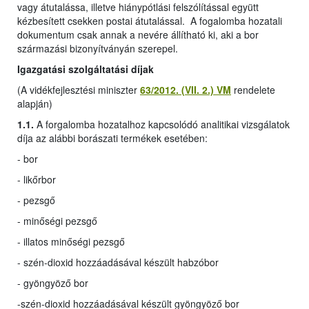
vagy átutalássa, illetve hiánypótlási felszólítással együtt
kézbesített csekken postai átutalással. A fogalomba hozatali
dokumentum csak annak a nevére állítható ki, aki a bor
származási bizonyítványán szerepel.
Igazgatási szolgáltatási díjak
(A vidékfejlesztési miniszter
63/2012. (VII. 2.) VM
rendelete
alapján)
1.1.
A forgalomba hozatalhoz kapcsolódó analitikai vizsgálatok
díja az alábbi borászati termékek esetében:
- bor
- likőrbor
- pezsgő
- minőségi pezsgő
- illatos minőségi pezsgő
- szén-dioxid hozzáadásával készült habzóbor
- gyöngyöző bor
-
szén-dioxid hozzáadásával készült gyöngyöző bor