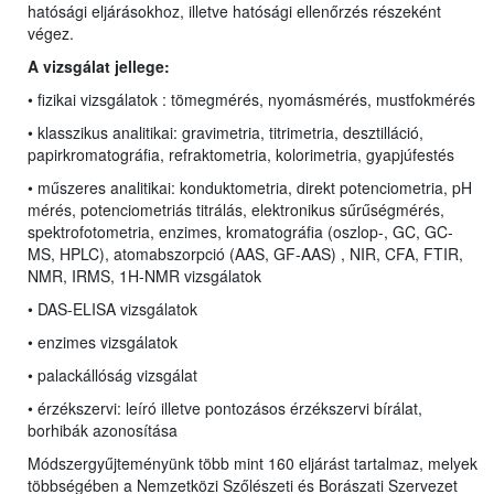
hatósági eljárásokhoz, illetve hatósági ellenőrzés részeként
végez.
A vizsgálat jellege:
• fizikai vizsgálatok : tömegmérés, nyomásmérés, mustfokmérés
• klasszikus analitikai:
gravimetria, titrimetria, desztilláció,
papirkromatográfia, refraktometria, kolorimetria, gyapjúfestés
• műszeres analitikai: konduktometria, direkt potenciometria, pH
mérés,
potenciometriás titrálás, elektronikus sűrűségmérés,
spektrofotometria, enzimes,
kromatográfia (oszlop-, GC, GC-
MS,
HPLC
), atomabszorpció (AAS, GF-AAS) , NIR, CFA, FTIR,
NMR, IRMS, 1H-NMR vizsgálatok
• DAS-ELISA vizsgálatok
• enzimes vizsgálatok
• palackállóság vizsgálat
• érzékszervi: leíró illetve pontozásos érzékszervi bírálat,
borhibák azonosítása
Módszergyűjteményünk több mint 160 eljárást tartalmaz, melyek
többségében a Nemzetközi Szőlészeti és Borászati Szervezet