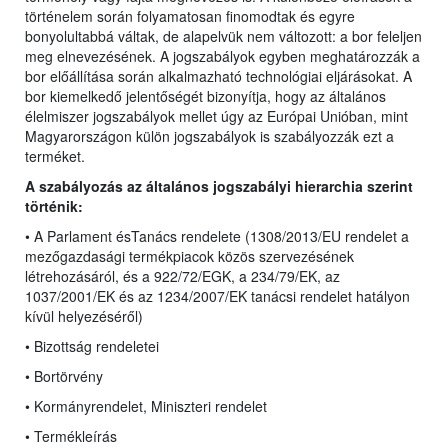
történelem során folyamatosan finomodtak és egyre
bonyolultabbá váltak, de alapelvük nem változott: a bor feleljen
meg elnevezésének. A jogszabályok egyben meghatározzák a
bor előállítása során alkalmazható technológiai eljárásokat. A
bor kiemelkedő jelentőségét bizonyítja, hogy az általános
élelmiszer jogszabályok mellet úgy az Európai Unióban, mint
Magyarországon külön jogszabályok is szabályozzák ezt a
terméket.
A szabályozás az általános jogszabályi hierarchia szerint
történik:
• A Parlament ésTanács rendelete (1308/2013/EU rendelet
a
mezőgazdasági termékpiacok közös szervezésének
létrehozásáról, és a 922/72/EGK, a 234/79/EK, az
1037/2001/EK és az 1234/2007/EK tanácsi rendelet hatályon
kívül helyezéséről)
• Bizottság rendeletei
• Bortörvény
• Kormányrendelet, Miniszteri rendelet
• Termékleírás