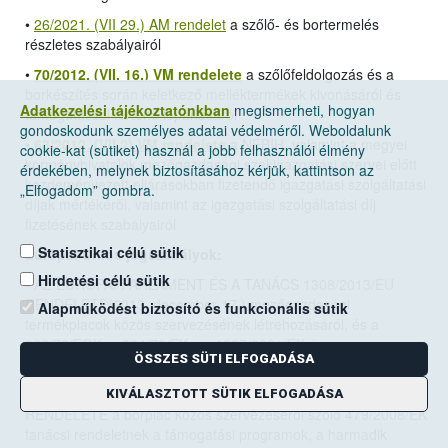
•
26/2021. (VII 29.) AM rendelet
a szőlő- és bortermelés
részletes szabályairól
•
70/2012. (VII. 16.) VM rendelete
a szőlőfeldolgozás és a
borkészítés során keletkező melléktermékek kivonásáról és
Adatkezelési tájékoztatónkban
megismerheti, hogyan
támogatással történő lepárlásáról
gondoskodunk személyes adatai védelméről. Weboldalunk
•
63/2012. (VII.2) VM rendelete
a NÉBIH, valamint a megyei
cookie-kat (sütiket) használ a jobb felhasználói élmény
kormányhivatalok mezőgazdasági szakigazgatási szervei előtt
érdekében, melynek biztosításához kérjük, kattintson az
kezdeményezett eljárásokban fizetendő igazgatási szolgáltatási
„Elfogadom” gombra.
díjak mértékéről, valamint az igazgatási szolgáltatási díj
fizetésének szabályairól
Statisztikai célú sütik
Európai Uniós jogszabályok:
Hirdetési célú sütik
•
AZ EURÓPAI PARLAMENT ÉS A TANÁCS 1308/2013/EU
RENDELETE(2013. december 17.)
mezőgazdasági
Alapműködést biztosító és funkcionális sütik
termékpiacok közös szervezésének létrehozásáról, és a
922/72/EGK, a 234/79/EK, az 1037/2001/EK és az
ÖSSZES SÜTI ELFOGADÁSA
1234/2007/EK tanácsi rendelet hatályon kívül helyezéséről
• A BIZOTTSÁG 2008. június 27.-én hozott 555/2008/EK
KIVÁLASZTOTT SÜTIK ELFOGADÁSA
RENDELETE a borpiac közös szervezéséről szóló 479/2008/EK
tanácsi rendeletnek a támogatási programok, a harmadik