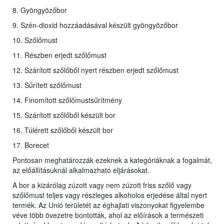
8. Gyöngyözőbor
9. Szén-dioxid hozzáadásával készült gyöngyözőbor
10. Szőlőmust
11. Részben erjedt szőlőmust
12. Szárított szőlőből nyert részben erjedt szőlőmust
13. Sűrített szőlőmust
14. Finomított szőlőmustsűrítmény
15. Szárított szőlőből készült bor
16. Túlérett szőlőből készült bor
17. Borecet
Pontosan meghatározzák ezeknek a kategóriáknak a fogalmát,
az előállításuknál alkalmazható eljárásokat.
A bor a kizárólag zúzott vagy nem zúzott friss szőlő vagy
szőlőmust teljes vagy részleges alkoholos erjedése által nyert
termék. Az Unió területét az éghajlati viszonyokat figyelembe
véve több övezetre bontották, ahol az előírások a természeti