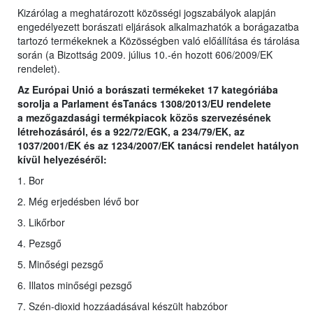
Kizárólag a meghatározott közösségi jogszabályok alapján
engedélyezett borászati eljárások alkalmazhatók a borágazatba
tartozó termékeknek a Közösségben való előállítása és tárolása
során (a Bizottság 2009. július 10.-én hozott 606/2009/EK
rendelet).
Az Európai Unió a borászati termékeket 17 kategóriába
sorolja a Parlament ésTanács 1308/2013/EU rendelete
a
mezőgazdasági termékpiacok közös szervezésének
létrehozásáról, és a 922/72/EGK, a 234/79/EK, az
1037/2001/EK és az 1234/2007/EK tanácsi rendelet hatályon
kívül helyezéséről
:
1. Bor
2. Még erjedésben lévő bor
3. Likőrbor
4. Pezsgő
5. Minőségi pezsgő
6. Illatos minőségi pezsgő
7. Szén-dioxid hozzáadásával készült habzóbor