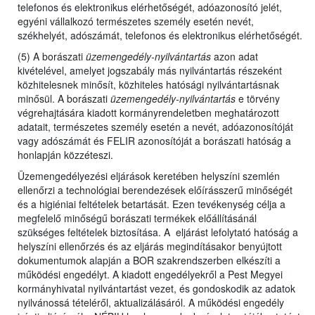
telefonos és elektronikus elérhetőségét, adóazonosító jelét,
egyéni vállalkozó természetes személy esetén nevét,
székhelyét, adószámát, telefonos és elektronikus elérhetőségét.
(5) A borászati
üzemengedély-nyilvántartás
azon adat
kivételével, amelyet jogszabály más nyilvántartás részeként
közhitelesnek minősít, közhiteles hatósági nyilvántartásnak
minősül. A borászati
üzemengedély-nyilvántartás
e törvény
végrehajtására kiadott kormányrendeletben meghatározott
adatait, természetes személy esetén a nevét, adóazonosítóját
vagy adószámát és FELIR azonosítóját a borászati hatóság a
honlapján közzéteszi.
Üzemengedélyezési eljárások keretében helyszíni szemlén
ellenőrzi a technológiai berendezések előírásszerű minőségét
és a higiéniai feltételek betartását. Ezen tevékenység célja a
megfelelő minőségű borászati termékek előállításánál
szükséges feltételek biztosítása. A eljárást lefolytató hatóság a
helyszíni ellenőrzés és az eljárás megindításakor benyújtott
dokumentumok alapján a BOR szakrendszerben elkészíti a
működési engedélyt. A kiadott engedélyekről a Pest Megyei
kormányhivatal nyilvántartást vezet, és gondoskodik az adatok
nyilvánossá tételéről, aktualizálásáról. A működési engedély