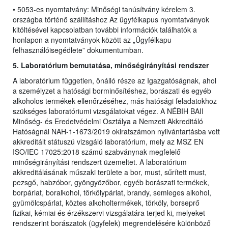
• 5053-es nyomtatvány: Minőségi tanúsítvány kérelem 3.
országba történő szállításhoz Az ügyfélkapus nyomtatványok
kitöltésével kapcsolatban további információk találhatók a
honlapon a nyomtatványok között az „Ügyfélkapu
felhasználóisegédlete” dokumentumban.
5. Laboratórium bemutatása, minőségirányítási rendszer
A laboratórium független, önálló része az Igazgatóságnak, ahol
a személyzet a hatósági borminősítéshez, borászati és egyéb
alkoholos termékek ellenőrzéséhez, más hatósági feladatokhoz
szükséges laboratóriumi vizsgálatokat végez. A NÉBIH BAII
Minőség- és Eredetvédelmi Osztálya a Nemzeti Akkreditáló
Hatóságnál NAH-1-1673/2019 okiratszámon nyilvántartásba vett
akkreditált státuszú vizsgáló laboratórium, mely az MSZ EN
ISO/IEC 17025:2018 számú szabványnak megfelelő
minőségirányítási rendszert üzemeltet. A laboratórium
akkreditálásának műszaki területe a bor, must, sűrített must,
pezsgő, habzóbor, gyöngyözőbor, egyéb borászati termékek,
borpárlat, boralkohol, törkölypárlat, brandy, semleges alkohol,
gyümölcspárlat, köztes alkoholtermékek, törköly, borseprő
fizikai, kémiai és érzékszervi vizsgálatára terjed ki, melyeket
rendszerint borászatok (ügyfelek) megrendelésére különböző