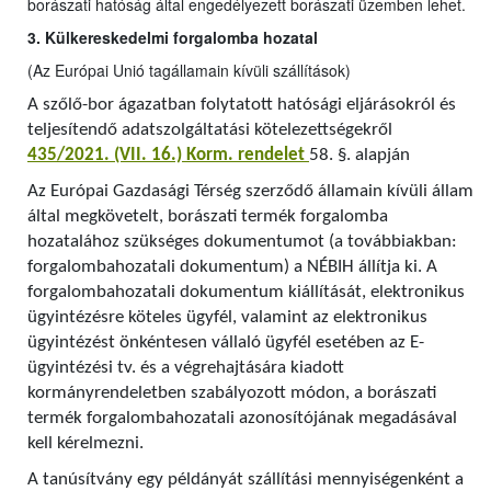
borászati hatóság által engedélyezett borászati üzemben lehet.
3. Külkereskedelmi forgalomba hozatal
(Az Európai Unió tagállamain kívüli szállítások)
A szőlő-bor ágazatban folytatott hatósági eljárásokról és
teljesítendő adatszolgáltatási kötelezettségekről
435/2021. (VII. 16.) Korm. rendelet
58. §. alapján
Az Európai Gazdasági Térség szerződő államain kívüli állam
által megkövetelt, borászati termék forgalomba
hozatalához szükséges dokumentumot (a továbbiakban:
forgalombahozatali dokumentum) a NÉBIH állítja ki. A
forgalombahozatali dokumentum kiállítását, elektronikus
ügyintézésre köteles ügyfél, valamint az elektronikus
ügyintézést önkéntesen vállaló ügyfél esetében az E-
ügyintézési tv. és a végrehajtására kiadott
kormányrendeletben szabályozott módon, a borászati
termék forgalombahozatali azonosítójának megadásával
kell kérelmezni.
A tanúsítvány egy példányát szállítási mennyiségenként a