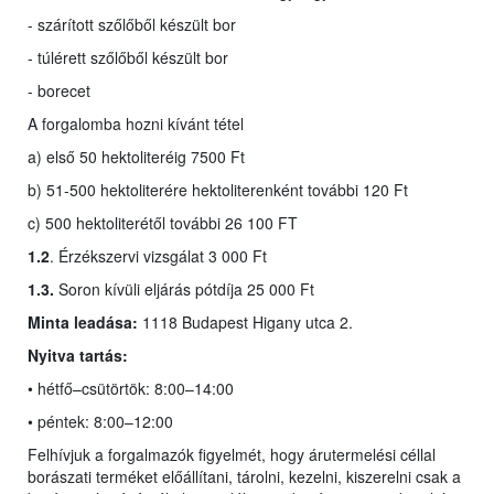
- szárított szőlőből készült bor
- túlérett szőlőből készült bor
- borecet
A forgalomba hozni kívánt tétel
a) első 50 hektoliteréig 7500 Ft
b) 51-500 hektoliterére hektoliterenként további 120 Ft
c) 500 hektoliterétől további 26 100 FT
1.2
. Érzékszervi vizsgálat 3 000 Ft
1.3.
Soron kívüli eljárás pótdíja 25 000 Ft
Minta leadása:
1118 Budapest Higany utca 2.
Nyitva tartás:
• hétfő–csütörtök: 8:00–14:00
• péntek: 8:00–12:00
Felhívjuk a forgalmazók figyelmét, hogy árutermelési céllal
borászati terméket előállítani, tárolni, kezelni, kiszerelni csak a