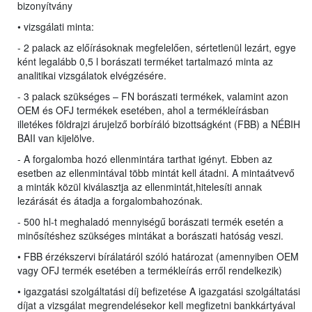
bizonyítvány
• vizsgálati minta:
- 2 palack az előírásoknak megfelelően, sértetlenül lezárt, egye
ként legalább 0,5 l borászati terméket tartalmazó minta az
analitikai vizsgálatok elvégzésére.
- 3 palack szükséges – FN borászati termékek, valamint azon
OEM és OFJ termékek esetében, ahol a termékleírásban
illetékes földrajzi árujelző borbíráló bizottságként (FBB) a NÉBIH
BAII van kijelölve.
- A forgalomba hozó ellenmintára tarthat igényt. Ebben az
esetben az ellenmintával több mintát kell átadni. A mintaátvevő
a minták közül kiválasztja az ellenmintát,hitelesíti annak
lezárását és átadja a forgalombahozónak.
- 500 hl-t meghaladó mennyiségű borászati termék esetén a
minősítéshez szükséges mintákat a borászati hatóság veszi.
• FBB érzékszervi bírálatáról szóló határozat (amennyiben OEM
vagy OFJ termék esetében a termékleírás erről rendelkezik)
• igazgatási szolgáltatási díj befizetése A igazgatási szolgáltatási
díjat a vizsgálat megrendelésekor kell megfizetni bankkártyával