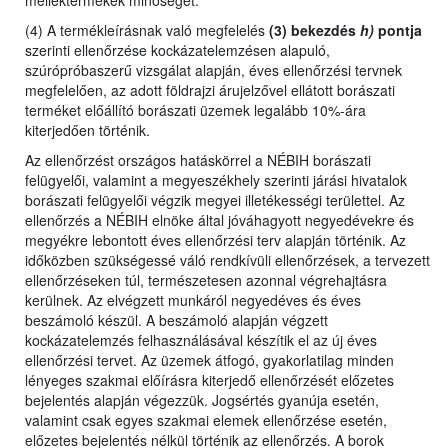
melléktermékek minőségét.
(4) A termékleírásnak való megfelelés
(3) bekezdés
h)
pontja
szerinti ellenőrzése kockázatelemzésen alapuló,
szúrópróbaszerű vizsgálat alapján, éves ellenőrzési tervnek
megfelelően, az adott földrajzi árujelzővel ellátott borászati
terméket előállító borászati üzemek legalább 10%-ára
kiterjedően történik.
Az ellenőrzést
országos hatáskörrel a NÉBIH borászati
felügyelői,
valamint
a megyeszékhely szerinti járási hivatalok
borászati felügyelői végzik megyei illetékességi területtel. Az
ellenőrzés a NÉBIH elnöke által jóváhagyott negyedévekre és
megyékre lebontott éves ellenőrzési terv alapján történik. Az
időközben szükségessé váló rendkívüli ellenőrzések, a tervezett
ellenőrzéseken túl, természetesen azonnal végrehajtásra
kerülnek. Az elvégzett munkáról negyedéves és éves
beszámoló készül. A beszámoló alapján végzett
kockázatelemzés felhasználásával készítik el az új éves
ellenőrzési tervet. Az üzemek átfogó, gyakorlatilag minden
lényeges szakmai előírásra kiterjedő ellenőrzését előzetes
bejelentés alapján végezzük. Jogsértés gyanúja esetén,
valamint csak egyes szakmai elemek ellenőrzése esetén,
előzetes bejelentés nélkül történik az ellenőrzés. A borok