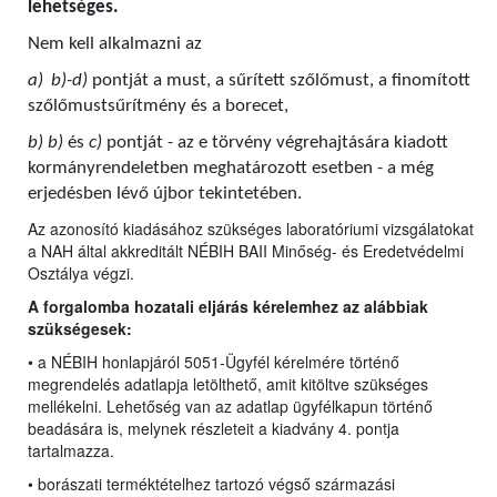
lehetséges.
Nem kell alkalmazni az
a)
b)-d)
pontját a must, a sűrített szőlőmust, a finomított
szőlőmustsűrítmény és a borecet,
b) b)
és
c)
pontját - az e törvény végrehajtására kiadott
kormányrendeletben meghatározott esetben - a még
erjedésben lévő újbor tekintetében.
Az azonosító kiadásához szükséges laboratóriumi vizsgálatokat
a NAH által akkreditált NÉBIH BAII Minőség- és Eredetvédelmi
Osztálya végzi.
A forgalomba hozatali eljárás kérelemhez az alábbiak
szükségesek:
• a NÉBIH honlapjáról 5051-Ügyfél kérelmére történő
megrendelés adatlapja letölthető, amit kitöltve szükséges
mellékelni. Lehetőség van az adatlap ügyfélkapun történő
beadására is, melynek részleteit a kiadvány 4. pontja
tartalmazza.
• borászati terméktételhez tartozó végső származási