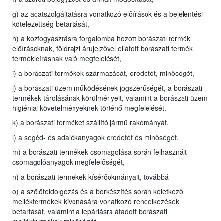
g) az adatszolgáltatásra vonatkozó előírások és a bejelentési
kötelezettség betartását,
h) a közfogyasztásra forgalomba hozott borászati termék
előírásoknak, földrajzi árujelzővel ellátott borászati termék
termékleírásnak való megfelelését,
i) a borászati termékek származását, eredetét, minőségét,
j) a borászati üzem működésének jogszerűségét, a borászati
termékek tárolásának körülményeit, valamint a borászati üzem
higiéniai követelményeknek történő megfelelését,
k) a borászati terméket szállító jármű rakományát,
l) a segéd- és adalékanyagok eredetét és minőségét,
m) a borászati termékek csomagolása során felhasznált
csomagolóanyagok megfelelőségét,
n) a borászati termékek kísérőokmányait, továbbá
o) a szőlőfeldolgozás és a borkészítés során keletkező
melléktermékek kivonására vonatkozó rendelkezések
betartását, valamint a lepárlásra átadott borászati