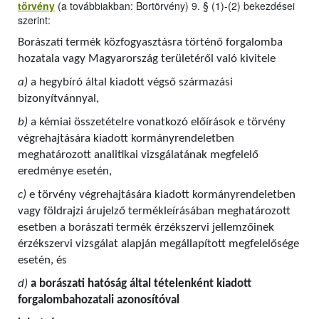
törvény
(a továbbiakban: Bortörvény) 9. § (1)-(2) bekezdései
szerint:
Borászati termék közfogyasztásra történő forgalomba
hozatala vagy Magyarország területéről való kivitele
a)
a hegybíró által kiadott végső származási
bizonyítvánnyal,
b)
a kémiai összetételre vonatkozó előírások e törvény
végrehajtására kiadott kormányrendeletben
meghatározott analitikai vizsgálatának megfelelő
eredménye esetén,
c)
e törvény végrehajtására kiadott kormányrendeletben
vagy földrajzi árujelző termékleírásában meghatározott
esetben a borászati termék érzékszervi jellemzőinek
érzékszervi vizsgálat alapján megállapított megfelelősége
esetén, és
d)
a borászati hatóság által tételenként kiadott
forgalombahozatali azonosítóval