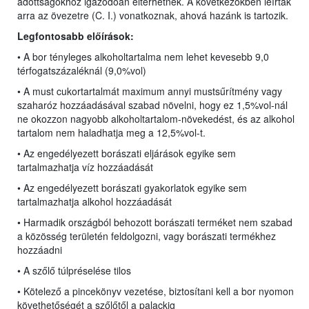
adottságokhoz igazodóan eltérhetnek. A következőkben leírtak
arra az övezetre (C. I.) vonatkoznak, ahová hazánk is tartozik.
Legfontosabb előírások:
• A bor tényleges alkoholtartalma nem lehet kevesebb 9,0
térfogatszázaléknál (9,0%vol)
• A must cukortartalmát maximum annyi mustsűrítmény vagy
szaharóz hozzáadásával szabad növelni, hogy ez 1,5%vol-nál
ne okozzon nagyobb alkoholtartalom-növekedést, és az alkohol
tartalom nem haladhatja meg a 12,5%vol-t.
• Az engedélyezett borászati eljárások egyike sem
tartalmazhatja víz hozzáadását
• Az engedélyezett borászati gyakorlatok egyike sem
tartalmazhatja alkohol hozzáadását
• Harmadik országból behozott borászati terméket nem szabad
a közösség területén feldolgozni, vagy borászati termékhez
hozzáadni
• A szőlő túlpréselése tilos
• Kötelező a pincekönyv vezetése, biztosítani kell a bor nyomon
követhetőségét a szőlőtől a palackig