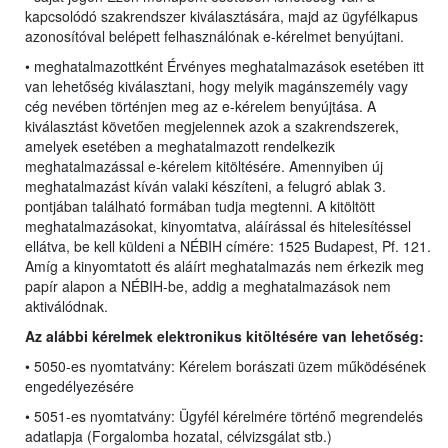
kapcsolódó szakrendszer kiválasztására, majd az ügyfélkapus
azonosítóval belépett felhasználónak e-kérelmet benyújtani.
• meghatalmazottként Érvényes meghatalmazások esetében itt
van lehetőség kiválasztani, hogy melyik magánszemély vagy
cég nevében történjen meg az e-kérelem benyújtása. A
kiválasztást követően megjelennek azok a szakrendszerek,
amelyek esetében a meghatalmazott rendelkezik
meghatalmazással e-kérelem kitöltésére. Amennyiben új
meghatalmazást kíván valaki készíteni, a felugró ablak 3.
pontjában található formában tudja megtenni. A kitöltött
meghatalmazásokat, kinyomtatva, aláírással és hitelesítéssel
ellátva, be kell küldeni a NÉBIH címére: 1525 Budapest, Pf. 121.
Amíg a kinyomtatott és aláírt meghatalmazás nem érkezik meg
papír alapon a NÉBIH-be, addig a meghatalmazások nem
aktiválódnak.
Az alábbi kérelmek elektronikus kitöltésére van lehetőség:
• 5050-es nyomtatvány: Kérelem borászati üzem működésének
engedélyezésére
• 5051-es nyomtatvány: Ügyfél kérelmére történő megrendelés
adatlapja (Forgalomba hozatal, célvizsgálat stb.)