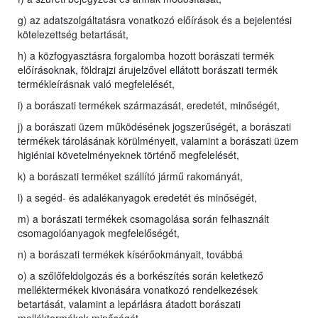
g) az adatszolgáltatásra vonatkozó előírások és a bejelentési
kötelezettség betartását,
h) a közfogyasztásra forgalomba hozott borászati termék
előírásoknak, földrajzi árujelzővel ellátott borászati termék
termékleírásnak való megfelelését,
i) a borászati termékek származását, eredetét, minőségét,
j) a borászati üzem működésének jogszerűségét, a borászati
termékek tárolásának körülményeit, valamint a borászati üzem
higiéniai követelményeknek történő megfelelését,
k) a borászati terméket szállító jármű rakományát,
l) a segéd- és adalékanyagok eredetét és minőségét,
m) a borászati termékek csomagolása során felhasznált
csomagolóanyagok megfelelőségét,
n) a borászati termékek kísérőokmányait, továbbá
o) a szőlőfeldolgozás és a borkészítés során keletkező
melléktermékek kivonására vonatkozó rendelkezések
betartását, valamint a lepárlásra átadott borászati