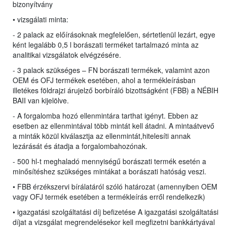
bizonyítvány
• vizsgálati minta:
- 2 palack az előírásoknak megfelelően, sértetlenül lezárt, egye
ként legalább 0,5 l borászati terméket tartalmazó minta az
analitikai vizsgálatok elvégzésére.
- 3 palack szükséges – FN borászati termékek, valamint azon
OEM és OFJ termékek esetében, ahol a termékleírásban
illetékes földrajzi árujelző borbíráló bizottságként (FBB) a NÉBIH
BAII van kijelölve.
- A forgalomba hozó ellenmintára tarthat igényt. Ebben az
esetben az ellenmintával több mintát kell átadni. A mintaátvevő
a minták közül kiválasztja az ellenmintát,hitelesíti annak
lezárását és átadja a forgalombahozónak.
- 500 hl-t meghaladó mennyiségű borászati termék esetén a
minősítéshez szükséges mintákat a borászati hatóság veszi.
• FBB érzékszervi bírálatáról szóló határozat (amennyiben OEM
vagy OFJ termék esetében a termékleírás erről rendelkezik)
• igazgatási szolgáltatási díj befizetése A igazgatási szolgáltatási
díjat a vizsgálat megrendelésekor kell megfizetni bankkártyával