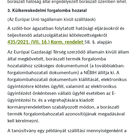
borászati hatóság által engedélyezett borászati üzemben lehet.
3. Külkereskedelmi forgalomba hozatal
(Az Európai Unió tagállamain kívüli szállítások)
A szőlő-bor ágazatban folytatott hatósági eljárásokról és
teljesítendő adatszolgáltatási kötelezettségekről
435/2021. (VII. 16.) Korm. rendelet
58. §. alapján
Az Európai Gazdasági Térség szerződő államain kívüli állam
által megkövetelt, borászati termék forgalomba
hozatalához szükséges dokumentumot (a továbbiakban:
forgalombahozatali dokumentum) a NÉBIH állítja ki. A
forgalombahozatali dokumentum kiállítását, elektronikus
ügyintézésre köteles ügyfél, valamint az elektronikus
ügyintézést önkéntesen vállaló ügyfél esetében az E-
ügyintézési tv. és a végrehajtására kiadott
kormányrendeletben szabályozott módon, a borászati
termék forgalombahozatali azonosítójának megadásával
kell kérelmezni.
A tanúsítvány egy példányát szállítási mennyiségenként a