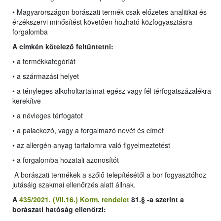
• Magyarországon borászati termék csak előzetes analitikai és
érzékszervi minősítést követően hozható közfogyasztásra
forgalomba
A címkén kötelező feltüntetni:
• a termékkategóriát
• a származási helyet
• a tényleges alkoholtartalmat egész vagy fél térfogatszázalékra
kerekítve
• a névleges térfogatot
• a palackozó, vagy a forgalmazó nevét és címét
• az allergén anyag tartalomra való figyelmeztetést
• a forgalomba hozatali azonosítót
A borászati termékek a szőlő telepítésétől a bor fogyasztóhoz
jutásáig szakmai ellenőrzés alatt állnak.
A
435/2021. (VII.16.) Korm. rendelet
81.§ -a szerint a
borászati hatóság ellenőrzi: