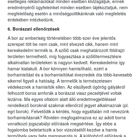
esetleges reklamációkat minden esetben kivizsgáljuk, ennek
eredményéről ügyfeleinket minden esetben tájékoztatjuk, nem
megfelelőség esetén a minőségpolitikánknak való megfelelés
érdekében intézkedünk.
6. Borászati ellenőrzések
A bor az emberiség történetében több ezer éve jelentős
szerepet tölt be nem csak, mint élvezeti cikk, hanem mint
kereskedelmi termék is. A szőlő csak meghatározott földrajzi
területen termelhető, míg fogyasztása a szőlőtermesztésre
alkalmatlan területeken is nagyon kedvelt. Kereskedelme így
hamar kialakult. A bor könnyen hamisítható, ezért a
borhamisítást és a borhamisítókat évezredek óta több-kevesebb
sikerrel figyeli a hatóság. A termelők is természetesen
védekeznek a hamisítók ellen. Az elsüllyedt ógörög gályákról
felhozott boros amforák a borászat viasz pecsétjével voltak
lezárva. Ma egyes oltalom alatt álló eredetmegjelöléssel
rendelkező boroknál szakmai ellenőrző jegyet alkalmaznak (pl.
egri borok). Felvetődik a kérdés, hogy egyáltalán mit nevezünk
borhamisításnak? Röviden megfogalmazva ez az adott borra
vonatkozó jogszabályi előírások megsértése. Így ebbe a
fogalomba beletartozik a bor vizezésétől kezdve a hamis
termőhely vagy fajta megnevezés is. A különböző előírások a