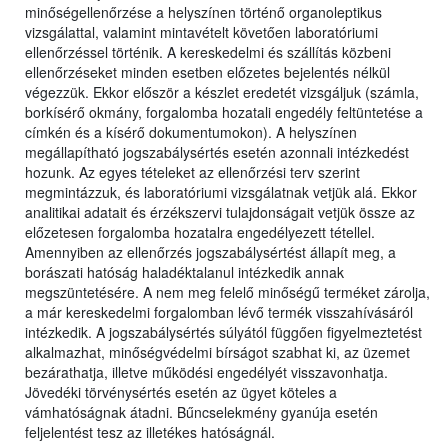
minőségellenőrzése a helyszínen történő organoleptikus
vizsgálattal, valamint mintavételt követően laboratóriumi
ellenőrzéssel történik. A kereskedelmi és szállítás közbeni
ellenőrzéseket minden esetben előzetes bejelentés nélkül
végezzük. Ekkor először a készlet eredetét vizsgáljuk (számla,
borkísérő okmány, forgalomba hozatali engedély feltüntetése a
címkén és a kísérő dokumentumokon). A helyszínen
megállapítható jogszabálysértés esetén azonnali intézkedést
hozunk. Az egyes tételeket az ellenőrzési terv szerint
megmintázzuk, és laboratóriumi vizsgálatnak vetjük alá. Ekkor
analitikai adatait és érzékszervi tulajdonságait vetjük össze az
előzetesen forgalomba hozatalra engedélyezett tétellel.
Amennyiben az ellenőrzés jogszabálysértést állapít meg, a
borászati hatóság haladéktalanul intézkedik annak
megszüntetésére. A nem meg felelő minőségű terméket zárolja,
a már kereskedelmi forgalomban lévő termék visszahívásáról
intézkedik. A jogszabálysértés súlyától függően figyelmeztetést
alkalmazhat, minőségvédelmi bírságot szabhat ki, az üzemet
bezárathatja, illetve működési engedélyét visszavonhatja.
Jövedéki törvénysértés esetén az ügyet köteles a
vámhatóságnak átadni. Bűncselekmény gyanúja esetén
feljelentést tesz az illetékes hatóságnál.