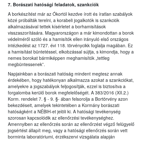
7. Borászati hatósági feladatok, szankciók
A borkészítést már az Ókortól kezdve írott és íratlan szabályok
közé próbálták terelni, a korabeli jogalkotók is szankciók
alkalmazásával tettek kísérletet a borhamisítások
visszaszorítására. Magyarországon a már kimondottan a borok
védelméről szóló és a hamisítók ellen irányuló első országos
intézkedést az 1727. évi 118. törvénycikk foglalja magában. Ez
a hamisítást büntetéssel, elkobzással sújtja, s kimondja, hogy a
nemes borokat bármiképpen meghamisítók „tettleg
megbüntessenek”.
Napjainkban a borászati hatóság mindent megtesz annak
érdekében, hogy hatékonyan alkalmazza azokat a szankciókat,
amelyekre a jogszabályok feljogosítják, ezzel is biztosítva a
forgalomba kerülő borok megfelelőségét. A 383/2016 (XII.2.)
Korm. rendelet 7. § - 9. §- ában felsorolja a Bortörvény azon
bekezdéseit, amelyek tekintetében a Kormány borászati
hatóságként a NÉBIH-et jelöli ki. A hatósági tevékenység
szorosan kapcsolódik az ellenőrzési tevékenységhez.
Amennyiben az ellenőrzés során az ellenőrzést végző felügyelő
jogsértést állapít meg, vagy a hatósági ellenőrzés során vett
borminta laboratóriumi, érzékszervi vizsgálata alapján