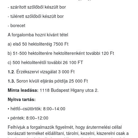
- szárított szőlőből készült bor
- túlérett szőlőből készült bor
- borecet
A forgalomba hozni kívánt tétel
a) első 50 hektoliteréig 7500 Ft
b) 51-500 hektoliterére hektoliterenként további 120 Ft
c) 500 hektoliterétől további 26 100 FT
1.2
. Érzékszervi vizsgálat 3 000 Ft
1.3.
Soron kívüli eljárás pótdíja 25 000 Ft
Minta leadása:
1118 Budapest Higany utca 2.
Nyitva tartás:
• hétfő–csütörtök: 8:00–14:00
• péntek: 8:00–12:00
Felhívjuk a forgalmazók figyelmét, hogy árutermelési céllal
borászati terméket előállítani, tárolni, kezelni, kiszerelni csak a