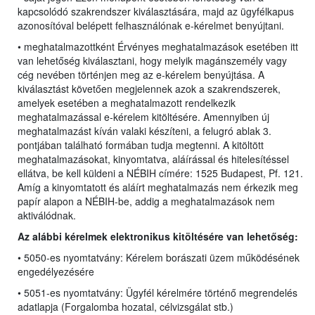
kapcsolódó szakrendszer kiválasztására, majd az ügyfélkapus
azonosítóval belépett felhasználónak e-kérelmet benyújtani.
• meghatalmazottként Érvényes meghatalmazások esetében itt
van lehetőség kiválasztani, hogy melyik magánszemély vagy
cég nevében történjen meg az e-kérelem benyújtása. A
kiválasztást követően megjelennek azok a szakrendszerek,
amelyek esetében a meghatalmazott rendelkezik
meghatalmazással e-kérelem kitöltésére. Amennyiben új
meghatalmazást kíván valaki készíteni, a felugró ablak 3.
pontjában található formában tudja megtenni. A kitöltött
meghatalmazásokat, kinyomtatva, aláírással és hitelesítéssel
ellátva, be kell küldeni a NÉBIH címére: 1525 Budapest, Pf. 121.
Amíg a kinyomtatott és aláírt meghatalmazás nem érkezik meg
papír alapon a NÉBIH-be, addig a meghatalmazások nem
aktiválódnak.
Az alábbi kérelmek elektronikus kitöltésére van lehetőség:
• 5050-es nyomtatvány: Kérelem borászati üzem működésének
engedélyezésére
• 5051-es nyomtatvány: Ügyfél kérelmére történő megrendelés
adatlapja (Forgalomba hozatal, célvizsgálat stb.)