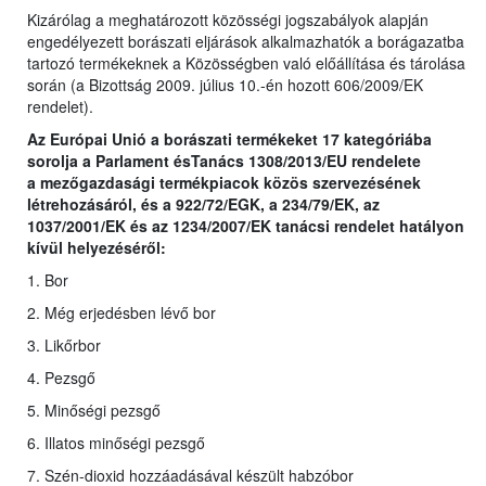
Kizárólag a meghatározott közösségi jogszabályok alapján
engedélyezett borászati eljárások alkalmazhatók a borágazatba
tartozó termékeknek a Közösségben való előállítása és tárolása
során (a Bizottság 2009. július 10.-én hozott 606/2009/EK
rendelet).
Az Európai Unió a borászati termékeket 17 kategóriába
sorolja a Parlament ésTanács 1308/2013/EU rendelete
a
mezőgazdasági termékpiacok közös szervezésének
létrehozásáról, és a 922/72/EGK, a 234/79/EK, az
1037/2001/EK és az 1234/2007/EK tanácsi rendelet hatályon
kívül helyezéséről
:
1. Bor
2. Még erjedésben lévő bor
3. Likőrbor
4. Pezsgő
5. Minőségi pezsgő
6. Illatos minőségi pezsgő
7. Szén-dioxid hozzáadásával készült habzóbor