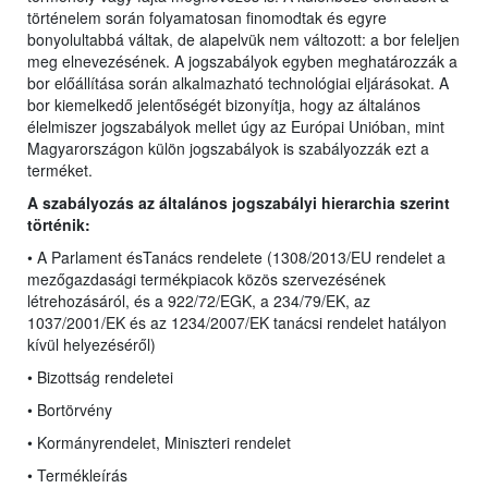
történelem során folyamatosan finomodtak és egyre
bonyolultabbá váltak, de alapelvük nem változott: a bor feleljen
meg elnevezésének. A jogszabályok egyben meghatározzák a
bor előállítása során alkalmazható technológiai eljárásokat. A
bor kiemelkedő jelentőségét bizonyítja, hogy az általános
élelmiszer jogszabályok mellet úgy az Európai Unióban, mint
Magyarországon külön jogszabályok is szabályozzák ezt a
terméket.
A szabályozás az általános jogszabályi hierarchia szerint
történik:
• A Parlament ésTanács rendelete (1308/2013/EU rendelet
a
mezőgazdasági termékpiacok közös szervezésének
létrehozásáról, és a 922/72/EGK, a 234/79/EK, az
1037/2001/EK és az 1234/2007/EK tanácsi rendelet hatályon
kívül helyezéséről)
• Bizottság rendeletei
• Bortörvény
• Kormányrendelet, Miniszteri rendelet
• Termékleírás