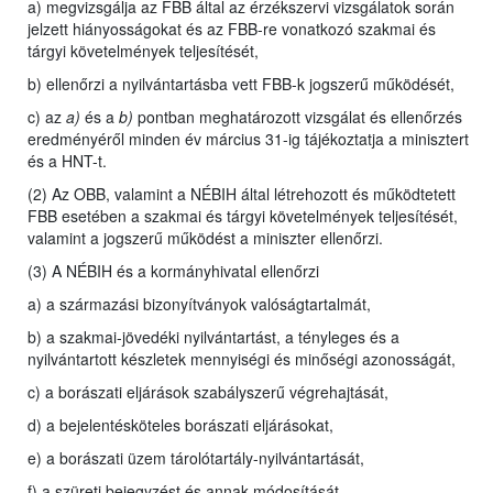
a) megvizsgálja az FBB által az érzékszervi vizsgálatok során
jelzett hiányosságokat és az FBB-re vonatkozó szakmai és
tárgyi követelmények teljesítését,
b) ellenőrzi a nyilvántartásba vett FBB-k jogszerű működését,
c) az
a)
és a
b)
pontban meghatározott vizsgálat és ellenőrzés
eredményéről minden év március 31-ig tájékoztatja a minisztert
és a HNT-t.
(2) Az OBB, valamint a NÉBIH által létrehozott és működtetett
FBB esetében a szakmai és tárgyi követelmények teljesítését,
valamint a jogszerű működést a miniszter ellenőrzi.
(3) A NÉBIH és a kormányhivatal ellenőrzi
a) a származási bizonyítványok valóságtartalmát,
b) a szakmai-jövedéki nyilvántartást, a tényleges és a
nyilvántartott készletek mennyiségi és minőségi azonosságát,
c) a borászati eljárások szabályszerű végrehajtását,
d) a bejelentésköteles borászati eljárásokat,
e) a borászati üzem tárolótartály-nyilvántartását,
f) a szüreti bejegyzést és annak módosítását,