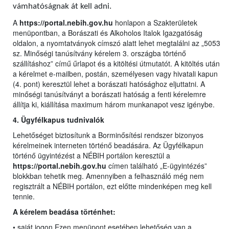
vámhatóságnak át kell adni.
A
https://portal.nebih.gov.hu
honlapon a Szakterületek
menüpontban, a Borászati és Alkoholos Italok Igazgatóság
oldalon, a nyomtatványok címszó alatt lehet megtalálni az „5053
sz. Minőségi tanúsítvány kérelem 3. országba történő
szállításhoz” című űrlapot és a kitöltési útmutatót. A kitöltés után
a kérelmet e-mailben, postán, személyesen vagy hivatali kapun
(4. pont) keresztül lehet a borászati hatósághoz eljuttatni. A
minőségi tanúsítványt a borászati hatóság a fenti kérelemre
állítja ki, kiállítása maximum három munkanapot vesz igénybe.
4. Ügyfélkapus tudnivalók
Lehetőséget biztosítunk a Borminősítési rendszer bizonyos
kérelmeinek interneten történő beadására. Az Ügyfélkapun
történő ügyintézést a NÉBIH portálon keresztül a
https://portal.nebih.gov.hu
címen található „E-ügyintézés”
blokkban tehetik meg. Amennyiben a felhasználó még nem
regisztrált a NÉBIH portálon, ezt előtte mindenképen meg kell
tennie.
A kérelem beadása történhet:
• saját jogon Ezen menüpont esetében lehetőség van a