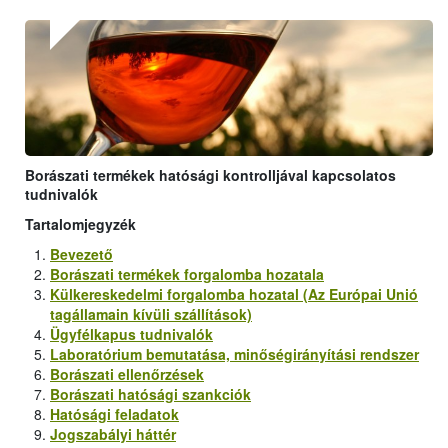
Borászati termékek hatósági kontrolljával kapcsolatos
tudnivalók
Tartalomjegyzék
Bevezető
Borászati termékek forgalomba hozatala
Külkereskedelmi forgalomba hozatal (Az Európai Unió
tagállamain kívüli szállítások)
Ügyfélkapus tudnivalók
Laboratórium bemutatása, minőségirányítási rendszer
Borászati ellenőrzések
Borászati hatósági szankciók
Hatósági feladatok
Jogszabályi háttér