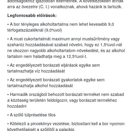
adottságokhoz igazodóan eltérhetnek. A következőkben leírtak
arra az övezetre (C. I.) vonatkoznak, ahová hazánk is tartozik.
Legfontosabb előírások:
• A bor tényleges alkoholtartalma nem lehet kevesebb 9,0
térfogatszázaléknál (9,0%vol)
• A must cukortartalmát maximum annyi mustsűrítmény vagy
szaharóz hozzáadásával szabad növelni, hogy ez 1,5%vol-nál
ne okozzon nagyobb alkoholtartalom-növekedést, és az alkohol
tartalom nem haladhatja meg a 12,5%vol-t.
• Az engedélyezett borászati eljárások egyike sem
tartalmazhatja víz hozzáadását
• Az engedélyezett borászati gyakorlatok egyike sem
tartalmazhatja alkohol hozzáadását
• Harmadik országból behozott borászati terméket nem szabad
a közösség területén feldolgozni, vagy borászati termékhez
hozzáadni
• A szőlő túlpréselése tilos
• Kötelező a pincekönyv vezetése, biztosítani kell a bor nyomon
követhetőségét a szőlőtől a palackig