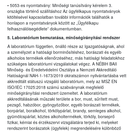
• 5053-es nyomtatvány: Minőségi tanúsítvány kérelem 3.
országba történő szállításhoz Az ügyfélkapus nyomtatványok
kitöltésével kapcsolatban további információk találhatók a
honlapon a nyomtatványok között az „Ügyfélkapu
felhasználóisegédlete” dokumentumban.
5. Laboratórium bemutatása, minőségirányítási rendszer
A laboratórium független, önálló része az Igazgatóságnak, ahol
a személyzet a hatósági borminősítéshez, borászati és egyéb
alkoholos termékek ellenőrzéséhez, más hatósági feladatokhoz
szükséges laboratóriumi vizsgálatokat végez. A NÉBIH BAII
Minőség- és Eredetvédelmi Osztálya a Nemzeti Akkreditáló
Hatóságnál NAH-1-1673/2019 okiratszámon nyilvántartásba vett
akkreditált státuszú vizsgáló laboratórium, mely az MSZ EN
ISO/IEC 17025:2018 számú szabványnak megfelelő
minőségirányítási rendszert üzemeltet. A laboratórium
akkreditálásának műszaki területe a bor, must, sűrített must,
pezsgő, habzóbor, gyöngyözőbor, egyéb borászati termékek,
borpárlat, boralkohol, törkölypárlat, brandy, semleges alkohol,
gyümölcspárlat, köztes alkoholtermékek, törköly, borseprő
fizikai, kémiai és érzékszervi vizsgálatára terjed ki, melyeket
rendszerint borászatok (ügyfelek) megrendelésére különböző