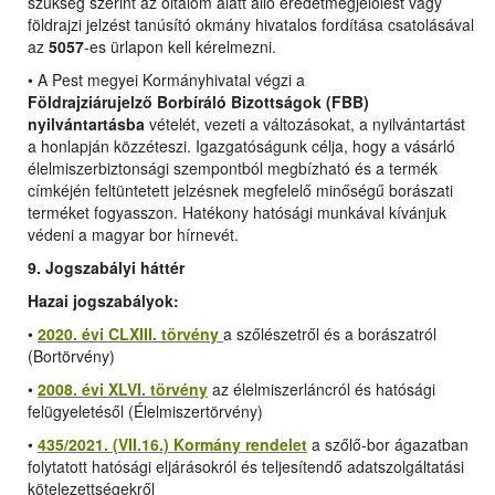
szükség szerint az oltalom alatt álló eredetmegjelölést vagy
földrajzi jelzést tanúsító okmány hivatalos fordítása csatolásával
az
5057
-es ürlapon kell kérelmezni.
•
A Pest megyei Kormányhivatal végzi a
Földrajziárujelző Borbíráló Bizottságok (FBB)
nyilvántartásba
vételét, vezeti a változásokat, a nyilvántartást
a honlapján közzéteszi. Igazgatóságunk célja, hogy a vásárló
élelmiszerbiztonsági szempontból megbízható és a termék
címkéjén feltüntetett jelzésnek megfelelő minőségű borászati
terméket fogyasszon. Hatékony hatósági munkával kívánjuk
védeni a magyar bor hírnevét.
9. Jogszabályi háttér
Hazai jogszabályok:
•
2020. évi CLXIII. törvény
a szőlészetről és a borászatról
(Bortörvény)
•
2008. évi XLVI. törvény
az élelmiszerláncról és hatósági
felügyeletésől (Élelmiszertörvény)
•
435/2021. (VII.16.) Kormány rendelet
a szőlő-bor ágazatban
folytatott hatósági eljárásokról és teljesítendő adatszolgáltatási
kötelezettségekről