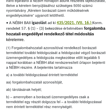
iránti eljárásról a NÉBIH honlapon adunk részletes tájékoztatást,
illetve a kérelem benyújtásához szükséges 5050 számú
nyomtatvány „Kérelem borászati üzem működésének
engedélyezésére” ugyanott letölthető.
•
A NÉBIH BAII
igazolást
ad ki
435/2021. (VII. 16.)
Korm.
orgalomba
rendelet 57. § (1) – (3) bekezdése értelmében
f
hozatali engedéllyel rendelkező tétel módosítás
kérelemre.
(1) Forgalombahozatali azonosítóval rendelkező borászati
terméktétel további feldolgozását a feldolgozást végző borászati
üzemengedélyes a feldolgozás megkezdése előtt legalább 5
nappal korábban a NÉBIH által rendszeresített űrlapon bejelenti
a NÉBIH részére. A bejelentés tartalmazza
a) a további feldolgozással érintett terméktétel
aa) forgalombahozatali azonosítóját,
ab) tárolásának helyét;
b) – amennyiben a borászati üzemengedélyes csak a
terméktétel egy részét dolgozza fel – a további feldolgozással
nem érintett terméktétel rész mennyiségét.