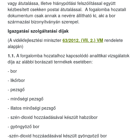
vagy átutalássa, illetve hiánypótlási felszólítással együtt
kézbesített csekken postai átutalással. A fogalomba hozatali
dokumentum csak annak a nevére állítható ki, aki a bor
származási bizonyítványán szerepel.
Igazgatási szolgáltatási díjak
(A vidékfejlesztési miniszter
63/2012. (VII. 2.) VM
rendelete
alapján)
1.1.
A forgalomba hozatalhoz kapcsolódó analitikai vizsgálatok
díja az alábbi borászati termékek esetében:
- bor
- likőrbor
- pezsgő
- minőségi pezsgő
- illatos minőségi pezsgő
- szén-dioxid hozzáadásával készült habzóbor
- gyöngyöző bor
-
szén-dioxid hozzáadásával készült gyöngyöző bor