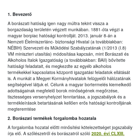
1.
Bevezető
A borászati hatóság igen nagy múltra tekint vissza a
borgazdaság területén végzett munkában. 1881-óta végzi a
magyar borpiac hatósági kontrollját. 2013. január 8-án a
Nemzeti Élelmiszerlánc- biztonsági Hivatal (a továbbiakban:
NÉBIH) Szervezeti és Működési Szabályzatának (1/2013 (I.8)
VM miniszteri utasítás) módosítása kapcsán, mint Borászati és
Alkoholos Italok Igazgatóság (a továbbiakban: BAII) bővítette
hatósági feladatait, és megkezdte az egyéb alkoholos
termékekkel kapcsolatos központi igazgatási feladatok ellátását
is. A munkát a Megyei Kormányhivatalok felügyelői hálózatának
segítségével látjuk el. Célunk a magyar bortermelés kiemelkedő
adottságainak megfelelő borok minőségének megőrzése,
tisztességes versenyhelyzet fenntartása, a jogszabályok és a
termékleírások betartásának kellően erős hatósági kontrolljának
megteremtése
2. Borászati termékek forgalomba hozatala
A forgalomba hozatal előtti minősítési kötelezettséget jogszabály
írja elő. A szőlészetről és borászatról szóló
2020. évi CLXIII.