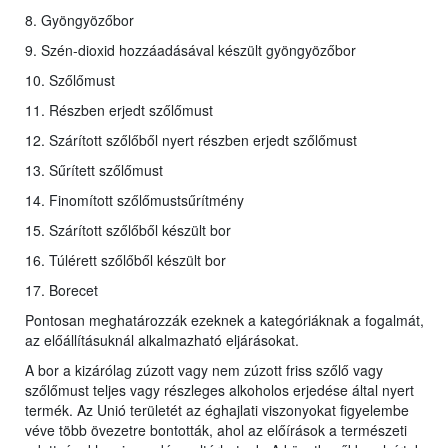
8. Gyöngyözőbor
9. Szén-dioxid hozzáadásával készült gyöngyözőbor
10. Szőlőmust
11. Részben erjedt szőlőmust
12. Szárított szőlőből nyert részben erjedt szőlőmust
13. Sűrített szőlőmust
14. Finomított szőlőmustsűrítmény
15. Szárított szőlőből készült bor
16. Túlérett szőlőből készült bor
17. Borecet
Pontosan meghatározzák ezeknek a kategóriáknak a fogalmát,
az előállításuknál alkalmazható eljárásokat.
A bor a kizárólag zúzott vagy nem zúzott friss szőlő vagy
szőlőmust teljes vagy részleges alkoholos erjedése által nyert
termék. Az Unió területét az éghajlati viszonyokat figyelembe
véve több övezetre bontották, ahol az előírások a természeti