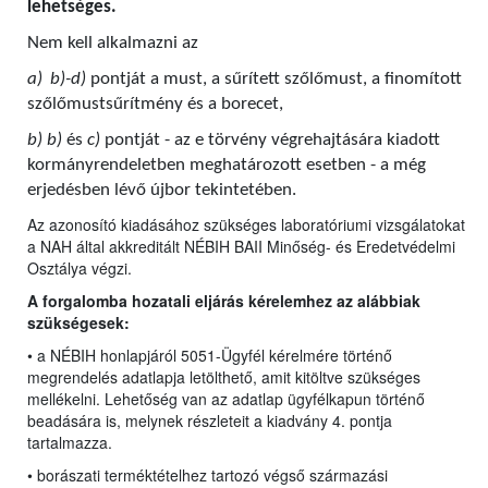
lehetséges.
Nem kell alkalmazni az
a)
b)-d)
pontját a must, a sűrített szőlőmust, a finomított
szőlőmustsűrítmény és a borecet,
b) b)
és
c)
pontját - az e törvény végrehajtására kiadott
kormányrendeletben meghatározott esetben - a még
erjedésben lévő újbor tekintetében.
Az azonosító kiadásához szükséges laboratóriumi vizsgálatokat
a NAH által akkreditált NÉBIH BAII Minőség- és Eredetvédelmi
Osztálya végzi.
A forgalomba hozatali eljárás kérelemhez az alábbiak
szükségesek:
• a NÉBIH honlapjáról 5051-Ügyfél kérelmére történő
megrendelés adatlapja letölthető, amit kitöltve szükséges
mellékelni. Lehetőség van az adatlap ügyfélkapun történő
beadására is, melynek részleteit a kiadvány 4. pontja
tartalmazza.
• borászati terméktételhez tartozó végső származási