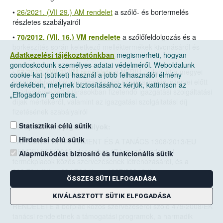
•
26/2021. (VII 29.) AM rendelet
a szőlő- és bortermelés
részletes szabályairól
•
70/2012. (VII. 16.) VM rendelete
a szőlőfeldolgozás és a
borkészítés során keletkező melléktermékek kivonásáról és
Adatkezelési tájékoztatónkban
megismerheti, hogyan
támogatással történő lepárlásáról
gondoskodunk személyes adatai védelméről. Weboldalunk
•
63/2012. (VII.2) VM rendelete
a NÉBIH, valamint a megyei
cookie-kat (sütiket) használ a jobb felhasználói élmény
kormányhivatalok mezőgazdasági szakigazgatási szervei előtt
érdekében, melynek biztosításához kérjük, kattintson az
kezdeményezett eljárásokban fizetendő igazgatási szolgáltatási
„Elfogadom” gombra.
díjak mértékéről, valamint az igazgatási szolgáltatási díj
fizetésének szabályairól
Statisztikai célú sütik
Európai Uniós jogszabályok:
Hirdetési célú sütik
•
AZ EURÓPAI PARLAMENT ÉS A TANÁCS 1308/2013/EU
RENDELETE(2013. december 17.)
mezőgazdasági
Alapműködést biztosító és funkcionális sütik
termékpiacok közös szervezésének létrehozásáról, és a
922/72/EGK, a 234/79/EK, az 1037/2001/EK és az
ÖSSZES SÜTI ELFOGADÁSA
1234/2007/EK tanácsi rendelet hatályon kívül helyezéséről
• A BIZOTTSÁG 2008. június 27.-én hozott 555/2008/EK
KIVÁLASZTOTT SÜTIK ELFOGADÁSA
RENDELETE a borpiac közös szervezéséről szóló 479/2008/EK
tanácsi rendeletnek a támogatási programok, a harmadik