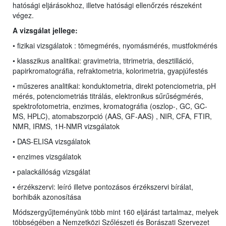
hatósági eljárásokhoz, illetve hatósági ellenőrzés részeként
végez.
A vizsgálat jellege:
• fizikai vizsgálatok : tömegmérés, nyomásmérés, mustfokmérés
• klasszikus analitikai:
gravimetria, titrimetria, desztilláció,
papirkromatográfia, refraktometria, kolorimetria, gyapjúfestés
• műszeres analitikai: konduktometria, direkt potenciometria, pH
mérés,
potenciometriás titrálás, elektronikus sűrűségmérés,
spektrofotometria, enzimes,
kromatográfia (oszlop-, GC, GC-
MS,
HPLC
), atomabszorpció (AAS, GF-AAS) , NIR, CFA, FTIR,
NMR, IRMS, 1H-NMR vizsgálatok
• DAS-ELISA vizsgálatok
• enzimes vizsgálatok
• palackállóság vizsgálat
• érzékszervi: leíró illetve pontozásos érzékszervi bírálat,
borhibák azonosítása
Módszergyűjteményünk több mint 160 eljárást tartalmaz, melyek
többségében a Nemzetközi Szőlészeti és Borászati Szervezet