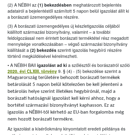
(2) A NÉBIH az
(1) bekezdésben
meghatározott bejelentés
adatairól a bejelentéstől számított 5 napon belül igazolást állít ki
a borászati üzemengedélyes részére.
(3) A borászati üzemengedélyes új készletigazolás céljából
kiállított származási bizonyítvány, valamint – a további
feldolgozással nem érintett borászati terméktétel rész megadott
mennyisége vonatkozásában – végső származási bizonyítvány
kiállítását a
(2) bekezdés
szerinti igazolás hegybíró részére
történő megküldésével kérelmezheti.
•
A NÉBIH BAII
igazolást ad ki
a szőlésztől és borászatról szóló
2020. évi CLXIII. törvény
9. § (4) - (5) bekezdése szerint a
Magyarország területére behozott borászati termékek
betárolását 5 napon belül kötelezően be kell jelenteni a
betárolás helye szerint illetékes hegybírónál, majd a
borászati hatóságnál igazolást kell kérni ahhoz, hogy a
bortétel származási bizonyítványt kaphasson. Ez az
igazolás a NÉBIH-től kérhető az EU-ban forgalomba még
nem hozott borászati termékre.
Az igazolást a kísérőokmány kinyomtatott eredeti példánya és