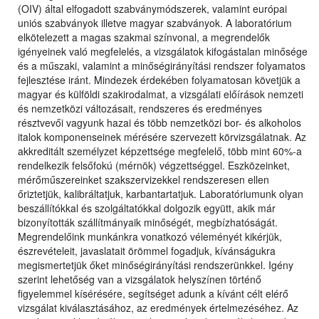
(OIV) által elfogadott szabványmódszerek, valamint európai
uniós szabványok illetve magyar szabványok. A laboratórium
elkötelezett a magas szakmai színvonal, a megrendelők
igényeinek való megfelelés, a vizsgálatok kifogástalan minősége
és a műszaki, valamint a minőségirányítási rendszer folyamatos
fejlesztése iránt. Mindezek érdekében folyamatosan követjük a
magyar és külföldi szakirodalmat, a vizsgálati előírások nemzeti
és nemzetközi változásait, rendszeres és eredményes
résztvevői vagyunk hazai és több nemzetközi bor- és alkoholos
italok komponenseinek mérésére szervezett körvizsgálatnak. Az
akkreditált személyzet képzettsége megfelelő, több mint 60%-a
rendelkezik felsőfokú (mérnök) végzettséggel. Eszközeinket,
mérőműszereinket szakszervizekkel rendszeresen ellen
őriztetjük, kalibráltatjuk, karbantartatjuk. Laboratóriumunk olyan
beszállítókkal és szolgáltatókkal dolgozik együtt, akik már
bizonyították szállítmányaik minőségét, megbízhatóságát.
Megrendelőink munkánkra vonatkozó véleményét kikérjük,
észrevételeit, javaslatait örömmel fogadjuk, kívánságukra
megismertetjük őket minőségirányítási rendszerünkkel. Igény
szerint lehetőség van a vizsgálatok helyszínen történő
figyelemmel kísérésére, segítséget adunk a kívánt célt elérő
vizsgálat kiválasztásához, az eredmények értelmezéséhez. Az