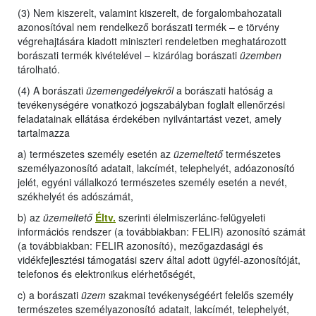
(3) Nem kiszerelt, valamint kiszerelt, de forgalombahozatali
azonosítóval nem rendelkező borászati termék – e törvény
végrehajtására kiadott miniszteri rendeletben meghatározott
borászati termék kivételével – kizárólag borászati
üzemben
tárolható.
(4) A borászati
üzemengedélyekről
a borászati hatóság a
tevékenységére vonatkozó jogszabályban foglalt ellenőrzési
feladatainak ellátása érdekében nyilvántartást vezet, amely
tartalmazza
a) természetes személy esetén az
üzemeltető
természetes
személyazonosító adatait, lakcímét, telephelyét, adóazonosító
jelét, egyéni vállalkozó természetes személy esetén a nevét,
székhelyét és adószámát,
b) az
üzemeltető
Éltv.
szerinti élelmiszerlánc-felügyeleti
információs rendszer (a továbbiakban: FELIR) azonosító számát
(a továbbiakban: FELIR azonosító), mezőgazdasági és
vidékfejlesztési támogatási szerv által adott ügyfél-azonosítóját,
telefonos és elektronikus elérhetőségét,
c) a borászati
üzem
szakmai tevékenységéért felelős személy
természetes személyazonosító adatait, lakcímét, telephelyét,