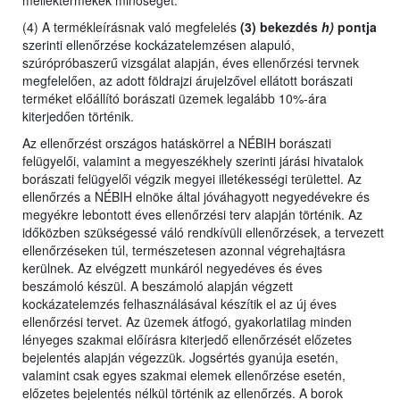
melléktermékek minőségét.
(4) A termékleírásnak való megfelelés
(3) bekezdés
h)
pontja
szerinti ellenőrzése kockázatelemzésen alapuló,
szúrópróbaszerű vizsgálat alapján, éves ellenőrzési tervnek
megfelelően, az adott földrajzi árujelzővel ellátott borászati
terméket előállító borászati üzemek legalább 10%-ára
kiterjedően történik.
Az ellenőrzést
országos hatáskörrel a NÉBIH borászati
felügyelői,
valamint
a megyeszékhely szerinti járási hivatalok
borászati felügyelői végzik megyei illetékességi területtel. Az
ellenőrzés a NÉBIH elnöke által jóváhagyott negyedévekre és
megyékre lebontott éves ellenőrzési terv alapján történik. Az
időközben szükségessé váló rendkívüli ellenőrzések, a tervezett
ellenőrzéseken túl, természetesen azonnal végrehajtásra
kerülnek. Az elvégzett munkáról negyedéves és éves
beszámoló készül. A beszámoló alapján végzett
kockázatelemzés felhasználásával készítik el az új éves
ellenőrzési tervet. Az üzemek átfogó, gyakorlatilag minden
lényeges szakmai előírásra kiterjedő ellenőrzését előzetes
bejelentés alapján végezzük. Jogsértés gyanúja esetén,
valamint csak egyes szakmai elemek ellenőrzése esetén,
előzetes bejelentés nélkül történik az ellenőrzés. A borok