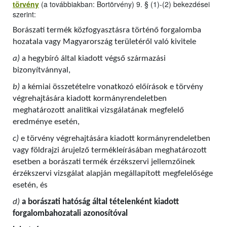
törvény
(a továbbiakban: Bortörvény) 9. § (1)-(2) bekezdései
szerint:
Borászati termék közfogyasztásra történő forgalomba
hozatala vagy Magyarország területéről való kivitele
a)
a hegybíró által kiadott végső származási
bizonyítvánnyal,
b)
a kémiai összetételre vonatkozó előírások e törvény
végrehajtására kiadott kormányrendeletben
meghatározott analitikai vizsgálatának megfelelő
eredménye esetén,
c)
e törvény végrehajtására kiadott kormányrendeletben
vagy földrajzi árujelző termékleírásában meghatározott
esetben a borászati termék érzékszervi jellemzőinek
érzékszervi vizsgálat alapján megállapított megfelelősége
esetén, és
d)
a borászati hatóság által tételenként kiadott
forgalombahozatali azonosítóval