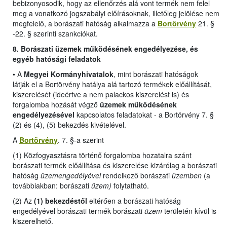
bebizonyosodik, hogy az ellenőrzés alá vont termék nem felel
meg a vonatkozó jogszabályi előírásoknak, illetőleg jelölése nem
megfelelő, a borászati hatóság alkalmazza a
Bortörvény
21. §
-22. § szerinti szankciókat.
8. Borászati üzemek működésének engedélyezése, és
egyéb hatósági feladatok
•
A
Megyei Kormányhivatalok
, mint borászati hatóságok
látják el a Bortörvény hatálya alá tartozó termékek előállítását,
kiszerelését (ideértve a nem palackos kiszerelést is) és
forgalomba hozását végző
üzemek működésének
engedélyezésével
kapcsolatos feladatokat -
a Bortörvény 7. §
(2) és (4), (5) bekezdés kivételével
.
A
Bortörvény
. 7. §-a szerint
(1) Közfogyasztásra történő forgalomba hozatalra szánt
borászati termék előállítása és kiszerelése kizárólag a borászati
hatóság
üzemengedélyével
rendelkező borászati
üzemben
(a
továbbiakban: borászati
üzem)
folytatható.
(2) Az
(1) bekezdéstől
eltérően a borászati hatóság
engedélyével borászati termék borászati
üzem
területén kívül is
kiszerelhető.