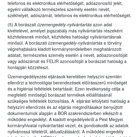
telefonos és elektronikus elérhetőségét, adóazonosító jelét,
egyéni vállalkozó természetes személy esetén nevét,
székhelyét, adószámát, telefonos és elektronikus elérhetőségét.
(5) A borászati
üzemengedély-nyilvántartás
azon adat
kivételével, amelyet jogszabály más nyilvántartás részeként
közhitelesnek minősít, közhiteles hatósági nyilvántartásnak
minősül. A borászati
üzemengedély-nyilvántartás
e törvény
végrehajtására kiadott kormányrendeletben meghatározott
adatait, természetes személy esetén a nevét, adóazonosítóját
vagy adószámát és FELIR azonosítóját a borászati hatóság a
honlapján közzéteszi.
Üzemengedélyezési eljárások keretében helyszíni szemlén
ellenőrzi a technológiai berendezések előírásszerű minőségét
és a higiéniai feltételek betartását. Ezen tevékenység célja a
megfelelő minőségű borászati termékek előállításánál
szükséges feltételek biztosítása. A eljárást lefolytató hatóság a
helyszíni ellenőrzés és az eljárás megindításakor benyújtott
dokumentumok alapján a BOR szakrendszerben elkészíti a
működési engedélyt. A kiadott engedélyekről a Pest Megyei
kormányhivatal nyilvántartást vezet, és gondoskodik az adatok
nyilvánossá tételéről, aktualizálásáról. A működési engedély