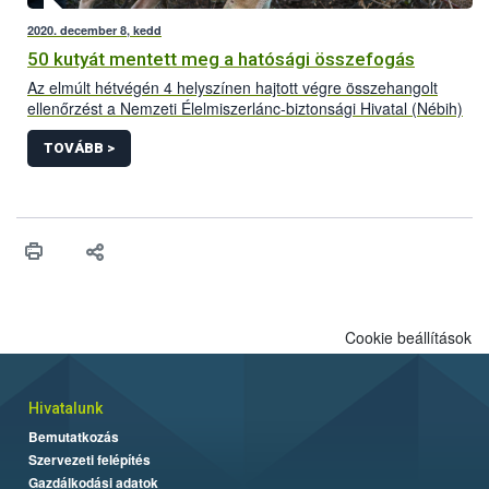
2020. december 8, kedd
50 kutyát mentett meg a hatósági összefogás
Az elmúlt hétvégén 4 helyszínen hajtott végre összehangolt
ellenőrzést a Nemzeti Élelmiszerlánc-biztonsági Hivatal (Nébih)
a Készenléti Rendőrség Nemzeti Nyomozó Iroda (KR NNI)
szervezésében, további rendőri egységekkel együttműködve. A
TOVÁBB >
közös akciónak köszönhetően 50 rossz körülmények között
tartott kutyát sikerült megmenteni és biztonságba helyezni.
Cookie beállítások
Hivatalunk
Bemutatkozás
Szervezeti felépítés
Gazdálkodási adatok