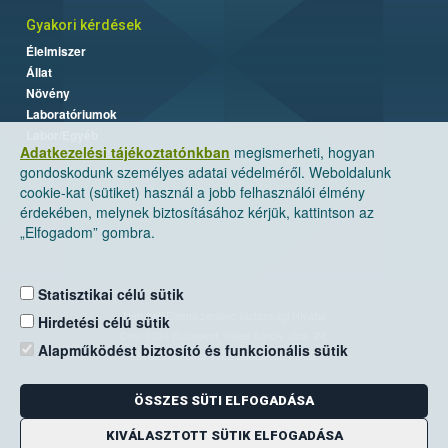
Gyakori kérdések
Élelmiszer
Állat
Növény
Laboratóriumok
Labor/Egyéb
Adatkezelési tájékoztatónkban
megismerheti, hogyan
gondoskodunk személyes adatai védelméről. Weboldalunk
cookie-kat (sütiket) használ a jobb felhasználói élmény
érdekében, melynek biztosításához kérjük, kattintson az
„Elfogadom” gombra.
Statisztikai célú sütik
Nemzeti Élelmiszerlánc-biztonsági Hivatal
Hirdetési célú sütik
Cím: 1024 Budapest, Keleti Károly utca. 24.
Alapműködést biztosító és funkcionális sütik
Levelezési cím: 1525 Budapest. Pf. 30.
ÖSSZES SÜTI ELFOGADÁSA
E-mail:
ugyfelszolgalat@nebih.gov.hu
Zöld szám: 06-80/263-244
KIVÁLASZTOTT SÜTIK ELFOGADÁSA