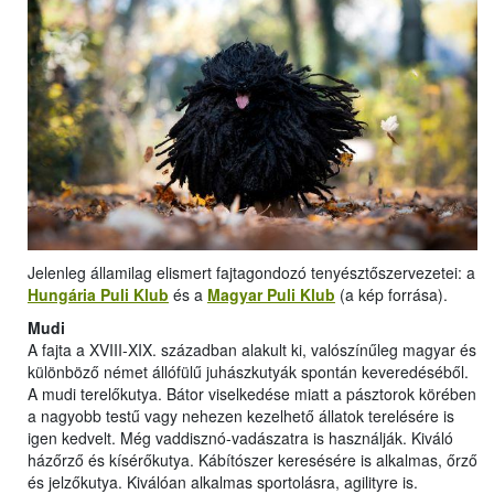
Jelenleg államilag elismert fajtagondozó tenyésztőszervezetei: a
Hungária Puli Klub
és a
Magyar Puli Klub
(a kép forrása).
Mudi
A fajta a XVIII-XIX. században alakult ki, valószínűleg magyar és
különböző német állófülű juhászkutyák spontán keveredéséből.
A mudi terelőkutya. Bátor viselkedése miatt a pásztorok körében
a nagyobb testű vagy nehezen kezelhető állatok terelésére is
igen kedvelt. Még vaddisznó-vadászatra is használják. Kiváló
házőrző és kísérőkutya. Kábítószer keresésére is alkalmas, őrző
és jelzőkutya. Kiválóan alkalmas sportolásra, agilityre is.