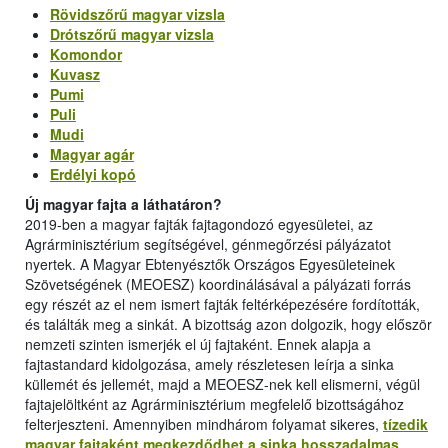
Rövidszőrű magyar vizsla
Drótszőrű magyar vizsla
Komondor
Kuvasz
Pumi
Puli
Mudi
Magyar agár
Erdélyi kopó
Új magyar fajta a láthatáron?
2019-ben a magyar fajták fajtagondozó egyesületei, az
Agrárminisztérium segítségével, génmegőrzési pályázatot
nyertek. A Magyar Ebtenyésztők Országos Egyesületeinek
Szövetségének (MEOESZ) koordinálásával a pályázati forrás
egy részét az el nem ismert fajták feltérképezésére fordították,
és találták meg a sinkát. A bizottság azon dolgozik, hogy először
nemzeti szinten ismerjék el új fajtaként. Ennek alapja a
fajtastandard kidolgozása, amely részletesen leírja a sinka
küllemét és jellemét, majd a MEOESZ-nek kell elismerni, végül
fajtajelöltként az Agrárminisztérium megfelelő bizottságához
felterjeszteni. Amennyiben mindhárom folyamat sikeres,
tízedik
magyar fajtaként megkezdődhet a sinka hosszadalmas