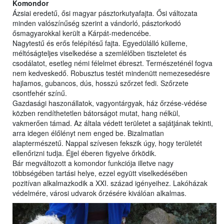
Komondor
Ázsiai eredetű, ősi magyar pásztorkutyafajta. Ősi változata
minden valószínűség szerint a vándorló, pásztorkodó
ősmagyarokkal került a Kárpát-medencébe.
Nagytestű és erős felépítésű fajta. Egyedülálló külleme,
méltóságteljes viselkedése a szemlélőben tiszteletet és
csodálatot, esetleg némi félelmet ébreszt. Természeténél fogva
nem kedveskedő. Robusztus testét mindenütt nemezesedésre
hajlamos, gubancos, dús, hosszú szőrzet fedi. Szőrzete
csontfehér színű.
Gazdasági haszonállatok, vagyontárgyak, ház őrzése-védése
közben rendíthetetlen bátorságot mutat, hang nélkül,
vakmerően támad. Az általa védett területet a sajátjának tekinti,
arra idegen élőlényt nem enged be. Bizalmatlan
alaptermészetű. Nappal szívesen fekszik úgy, hogy területét
ellenőrizni tudja. Éjjel éberen figyelve őrködik.
Bár megváltozott a komondor funkciója illetve nagy
többségében tartási helye, ezzel együtt viselkedésében
pozitívan alkalmazkodik a XXI. század igényeihez. Lakóházak
védelmére, városi udvarok őrzésére kiválóan alkalmas.