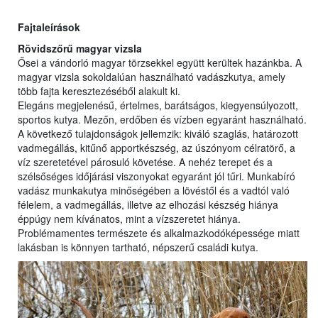
Fajtaleírások
Rövidszőrű magyar vizsla
Ősei a vándorló magyar törzsekkel együtt kerültek hazánkba. A
magyar vizsla sokoldalúan használható vadászkutya, amely
több fajta keresztezéséből alakult ki.
Elegáns megjelenésű, értelmes, barátságos, kiegyensúlyozott,
sportos kutya. Mezőn, erdőben és vízben egyaránt használható.
A következő tulajdonságok jellemzik: kiváló szaglás, határozott
vadmegállás, kitűnő apportkészség, az úszónyom célratörő, a
víz szeretetével párosuló követése. A nehéz terepet és a
szélsőséges időjárási viszonyokat egyaránt jól tűri. Munkabíró
vadász munkakutya minőségében a lövéstől és a vadtól való
félelem, a vadmegállás, illetve az elhozási készség hiánya
éppúgy nem kívánatos, mint a vízszeretet hiánya.
Problémamentes természete és alkalmazkodóképessége miatt
lakásban is könnyen tartható, népszerű családi kutya.