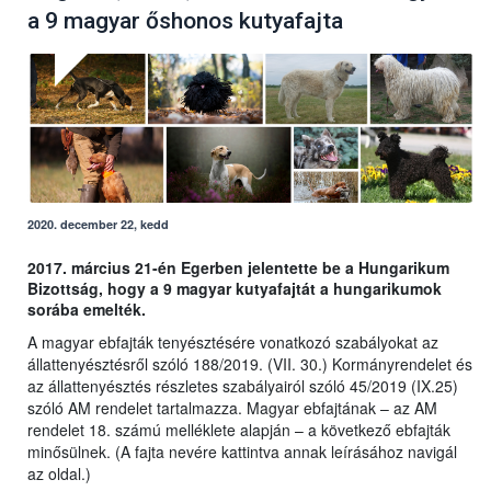
a 9 magyar őshonos kutyafajta
2020. december 22, kedd
2017. március 21-én Egerben jelentette be a Hungarikum
Bizottság, hogy a 9 magyar kutyafajtát a hungarikumok
sorába emelték.
A magyar ebfajták tenyésztésére vonatkozó szabályokat az
állattenyésztésről szóló 188/2019. (VII. 30.) Kormányrendelet és
az állattenyésztés részletes szabályairól szóló 45/2019 (IX.25)
szóló AM rendelet tartalmazza. Magyar ebfajtának – az AM
rendelet 18. számú melléklete alapján – a következő ebfajták
minősülnek. (A fajta nevére kattintva annak leírásához navigál
az oldal.)