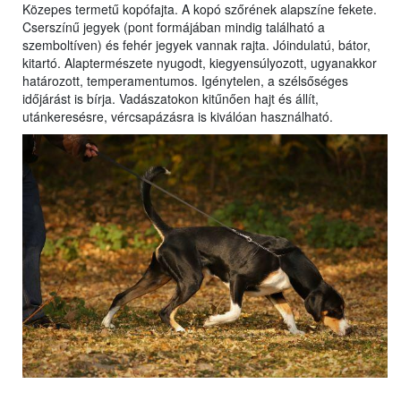
Közepes termetű kopófajta. A kopó szőrének alapszíne fekete.
Cserszínű jegyek (pont formájában mindig található a
szemboltíven) és fehér jegyek vannak rajta. Jóindulatú, bátor,
kitartó. Alaptermészete nyugodt, kiegyensúlyozott, ugyanakkor
határozott, temperamentumos. Igénytelen, a szélsőséges
időjárást is bírja. Vadászatokon kitűnően hajt és állít,
utánkeresésre, vércsapázásra is kiválóan használható.