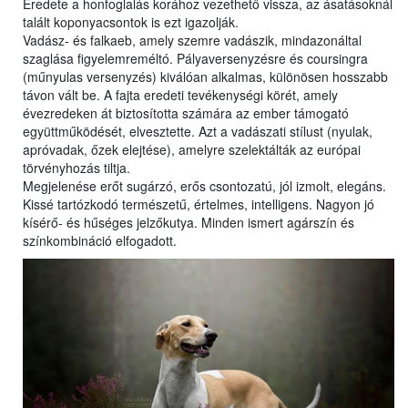
Eredete a honfoglalás korához vezethető vissza, az ásatásoknál
talált koponyacsontok is ezt igazolják.
Vadász- és falkaeb, amely szemre vadászik, mindazonáltal
szaglása figyelemreméltó. Pályaversenyzésre és coursingra
(műnyulas versenyzés) kiválóan alkalmas, különösen hosszabb
távon vált be. A fajta eredeti tevékenységi körét, amely
évezredeken át biztosította számára az ember támogató
együttműködését, elvesztette. Azt a vadászati stílust (nyulak,
apróvadak, őzek elejtése), amelyre szelektálták az európai
törvényhozás tiltja.
Megjelenése erőt sugárzó, erős csontozatú, jól izmolt, elegáns.
Kissé tartózkodó természetű, értelmes, intelligens. Nagyon jó
kísérő- és hűséges jelzőkutya. Minden ismert agárszín és
színkombináció elfogadott.