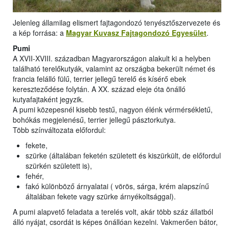
Jelenleg államilag elismert fajtagondozó tenyésztőszervezete és
a kép forrása: a
Magyar Kuvasz Fajtagondozó Egyesület
.
Pumi
A XVII-XVIII. században Magyarországon alakult ki a helyben
található terelőkutyák, valamint az országba bekerült német és
francia felálló fülű, terrier jellegű terelő és kísérő ebek
kereszteződése folytán. A XX. század eleje óta önálló
kutyafajtaként jegyzik.
A pumi közepesnél kisebb testű, nagyon élénk vérmérsékletű,
bohókás megjelenésű, terrier jellegű pásztorkutya.
Több színváltozata előfordul:
fekete,
szürke (általában feketén született és kiszürkült, de előfordul
szürkén született is),
fehér,
fakó különböző árnyalatai ( vörös, sárga, krém alapszínű
általában fekete vagy szürke árnyékoltsággal).
A pumi alapvető feladata a terelés volt, akár több száz állatból
álló nyájat, csordát is képes önállóan kezelni. Vakmerően bátor,