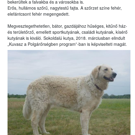
bekerültek a falvakba és a városokba is.
Erős, hullámos szőrű, nagytestű fajta. A szőrzet színe fehér,
elefántcsont fehér megengedett.
Megvesztegethetetlen, bátor, gazdájához hűséges, kitűnő ház-
és területőrző, emellett sportkutyának, családi kutyának, kísérő
kutyának is kiváló. Sokoldalú kutya, 2018. márciusban elindult
„Kuvasz a Polgárőrségben program”-ban is képviselteti magát.