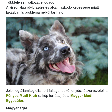
Többféle színváltozat elfogadott.
A viszonylag rövid szőre és alkalmazkodó képessége miatt
lakásban is probléma nélkül tartható.
Jelenleg államilag elismert fajtagondozó tenyésztőszervezetei: a
Fényes Mudi Klub
(a kép forrása) és a
Magyar Mudi
Egyesület
.
Magyar agár