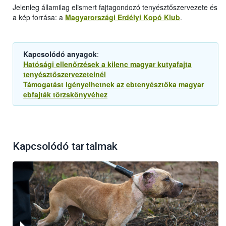
Jelenleg államilag elismert fajtagondozó tenyésztőszervezete és
a kép forrása: a
Magyarországi Erdélyi Kopó Klub
.
Kapcsolódó anyagok
:
Hatósági ellenőrzések a kilenc magyar kutyafajta
tenyésztőszervezeteinél
Támogatást igényelhetnek az ebtenyésztőka magyar
ebfajták törzskönyvéhez
Kapcsolódó tartalmak