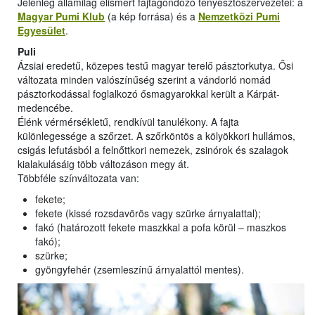
Jelenleg államilag elismert fajtagondozó tenyésztőszervezetei: a
Magyar Pumi Klub
(a kép forrása) és a
Nemzetközi Pumi
Egyesület
.
Puli
Ázsiai eredetű, közepes testű magyar terelő pásztorkutya. Ősi
változata minden valószínűség szerint a vándorló nomád
pásztorkodással foglalkozó ősmagyarokkal került a Kárpát-
medencébe.
Élénk vérmérsékletű, rendkívül tanulékony. A fajta
különlegessége a szőrzet. A szőrköntös a kölyökkori hullámos,
csigás lefutásból a felnőttkori nemezek, zsinórok és szalagok
kialakulásáig több változáson megy át.
Többféle színváltozata van:
fekete;
fekete (kissé rozsdavörös vagy szürke árnyalattal);
fakó (határozott fekete maszkkal a pofa körül – maszkos
fakó);
szürke;
gyöngyfehér (zsemleszínű árnyalattól mentes).