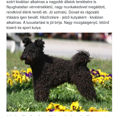
ezért kiválóan alkalmas a nagyobb állatok terelésére is.
Nyughatatlan vérmérsékletű, nagy munkakedvvel megáldott,
rendkívül élénk terelő eb. Jó szimatú. Dúvad és rágcsáló
irtására igen bevált. Házőrzésre - jelző kutyaként - kiválóan
alkalmas. A luxustartást is jól bírja. Nagy mozgásigényű, kitűnő
kísérő és sport kutya.