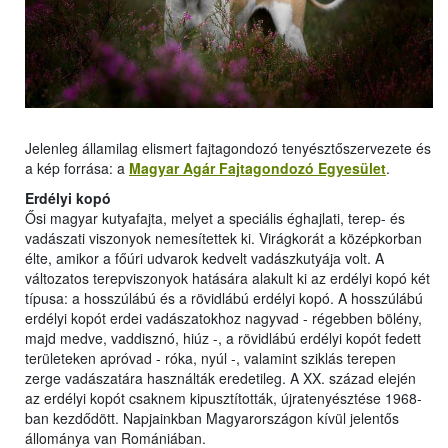
Jelenleg államilag elismert fajtagondozó tenyésztőszervezete és
a kép forrása: a
Magyar Agár Fajtagondozó Egyesület
.
Erdélyi kopó
Ősi magyar kutyafajta, melyet a speciális éghajlati, terep- és
vadászati viszonyok nemesítettek ki. Virágkorát a középkorban
élte, amikor a főúri udvarok kedvelt vadászkutyája volt. A
változatos terepviszonyok hatására alakult ki az erdélyi kopó két
típusa: a hosszúlábú és a rövidlábú erdélyi kopó. A hosszúlábú
erdélyi kopót erdei vadászatokhoz nagyvad - régebben bölény,
majd medve, vaddisznó, hiúz -, a rövidlábú erdélyi kopót fedett
területeken apróvad - róka, nyúl -, valamint sziklás terepen
zerge vadászatára használták eredetileg. A XX. század elején
az erdélyi kopót csaknem kipusztították, újratenyésztése 1968-
ban kezdődött. Napjainkban Magyarországon kívül jelentős
állománya van Romániában.