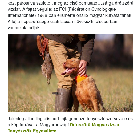
közt párosítva született meg az első bemutatott „sárga drótszőrű
vizsla”. A fajtát végül is az FCI (Fédération Cynologique
Internationale) 1966-ban elismerte önálló magyar kutyafajtának.
A fajta népszerűsége csak lassan növekszik, elsősorban
vadászok tartják.
Jelenleg államilag elismert fajtagondozó tenyésztőszervezete és
a kép forrása: a Magyarországi
Drótszőrű Magyarvizsla
Tenyésztők Egyesülete
.