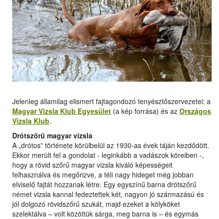
Jelenleg államilag elismert fajtagondozó tenyésztőszervezetei: a
Magyar Vizsla Klub Egyesület
(a kép forrása) és az
Országos
Vizsla Klub
.
Drótszőrű magyar vizsla
A „drótos” története körülbelül az 1930-as évek táján kezdődött.
Ekkor merült fel a gondolat - leginkább a vadászok köreiben -,
hogy a rövid szőrű magyar vizsla kiváló képességeit
felhasználva és megőrizve, a téli nagy hideget még jobban
elviselő fajtát hozzanak létre. Egy egyszínű barna drótszőrű
német vizsla kannal fedeztettek két, nagyon jó származású és
jól dolgozó rövidszőrű szukát, majd ezeket a kölyköket
szelektálva – volt közöttük sárga, meg barna is – és egymás