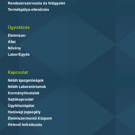
Rendszerszervezés és felügyelet
Termékpálya-ellenőrzés
Ügyintézés
Élelmiszer
Állat
Növény
Labor/Egyéb
Kapcsolat
Nébih Igazgatóságok
Nébih Laboratóriumok
Kormányhivatalok
Sajtókapcsolat
Ügyfélszolgálat
Hatósági jogsegély
Élelmiszermentő Központ
Hírlevél feliratkozás