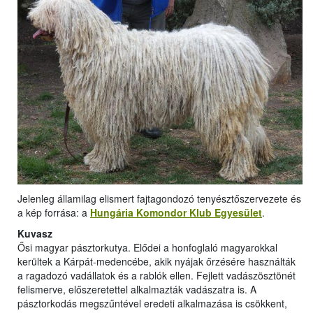
Jelenleg államilag elismert fajtagondozó tenyésztőszervezete és
a kép forrása: a
Hungária Komondor Klub Egyesület
.
Kuvasz
Ősi magyar pásztorkutya. Elődei a honfoglaló magyarokkal
kerültek a Kárpát-medencébe, akik nyájak őrzésére használták
a ragadozó vadállatok és a rablók ellen. Fejlett vadászösztönét
felismerve, előszeretettel alkalmazták vadászatra is. A
pásztorkodás megszűntével eredeti alkalmazása is csökkent,