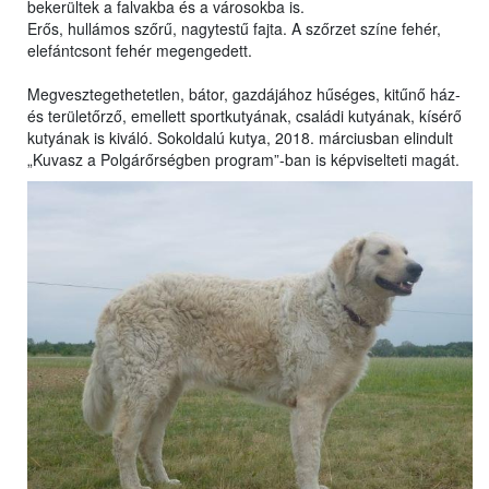
bekerültek a falvakba és a városokba is.
Erős, hullámos szőrű, nagytestű fajta. A szőrzet színe fehér,
elefántcsont fehér megengedett.
Megvesztegethetetlen, bátor, gazdájához hűséges, kitűnő ház-
és területőrző, emellett sportkutyának, családi kutyának, kísérő
kutyának is kiváló. Sokoldalú kutya, 2018. márciusban elindult
„Kuvasz a Polgárőrségben program”-ban is képviselteti magát.