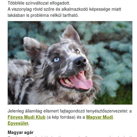
Többféle színváltozat elfogadott.
A viszonylag rövid szőre és alkalmazkodó képessége miatt
lakásban is probléma nélkül tartható.
Jelenleg államilag elismert fajtagondozó tenyésztőszervezetei: a
Fényes Mudi Klub
(a kép forrása) és a
Magyar Mudi
Egyesület
.
Magyar agár