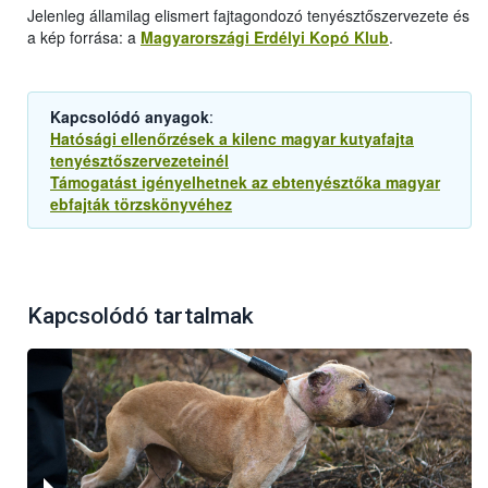
Jelenleg államilag elismert fajtagondozó tenyésztőszervezete és
a kép forrása: a
Magyarországi Erdélyi Kopó Klub
.
Kapcsolódó anyagok
:
Hatósági ellenőrzések a kilenc magyar kutyafajta
tenyésztőszervezeteinél
Támogatást igényelhetnek az ebtenyésztőka magyar
ebfajták törzskönyvéhez
Kapcsolódó tartalmak