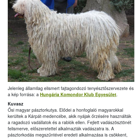
Jelenleg államilag elismert fajtagondozó tenyésztőszervezete és
a kép forrása: a
Hungária Komondor Klub Egyesület
.
Kuvasz
Ősi magyar pásztorkutya. Elődei a honfoglaló magyarokkal
kerültek a Kárpát-medencébe, akik nyájak őrzésére használták
a ragadozó vadállatok és a rablók ellen. Fejlett vadászösztönét
felismerve, előszeretettel alkalmazták vadászatra is. A
pásztorkodás megszűntével eredeti alkalmazása is csökkent,