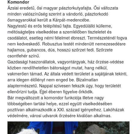
Komondor
Ázsiai eredetű, ősi magyar pásztorkutyafajta. Ősi változata
minden valószínűség szerint a vándorló, pásztorkodó
ősmagyarokkal került a Kárpát-medencébe.
Nagytestű és erős felépítésű fajta. Egyedülálló külleme,
méltóságteljes viselkedése a szemlélőben tiszteletet és
csodálatot, esetleg némi félelmet ébreszt. Természeténél fogva
nem kedveskedő. Robusztus testét mindenütt nemezesedésre
hajlamos, gubancos, dús, hosszú szőrzet fedi. Szőrzete
csontfehér színű.
Gazdasági haszonállatok, vagyontárgyak, ház őrzése-védése
közben rendíthetetlen bátorságot mutat, hang nélkül,
vakmerően támad. Az általa védett területet a sajátjának tekinti,
arra idegen élőlényt nem enged be. Bizalmatlan
alaptermészetű. Nappal szívesen fekszik úgy, hogy területét
ellenőrizni tudja. Éjjel éberen figyelve őrködik.
Bár megváltozott a komondor funkciója illetve nagy
többségében tartási helye, ezzel együtt viselkedésében
pozitívan alkalmazkodik a XXI. század igényeihez. Lakóházak
védelmére, városi udvarok őrzésére kiválóan alkalmas.