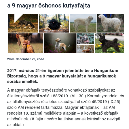
a 9 magyar őshonos kutyafajta
2020. december 22, kedd
2017. március 21-én Egerben jelentette be a Hungarikum
Bizottság, hogy a 9 magyar kutyafajtát a hungarikumok
sorába emelték.
A magyar ebfajták tenyésztésére vonatkozó szabályokat az
állattenyésztésről szóló 188/2019. (VII. 30.) Kormányrendelet és
az állattenyésztés részletes szabályairól szóló 45/2019 (IX.25)
szóló AM rendelet tartalmazza. Magyar ebfajtának – az AM
rendelet 18. számú melléklete alapján – a következő ebfajták
minősülnek. (A fajta nevére kattintva annak leírásához navigál
az oldal.)