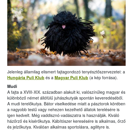
Jelenleg államilag elismert fajtagondozó tenyésztőszervezetei: a
Hungária Puli Klub
és a
Magyar Puli Klub
(a kép forrása).
Mudi
A fajta a XVIII-XIX. században alakult ki, valószínűleg magyar és
különböző német állófülű juhászkutyák spontán keveredéséből.
A mudi terelőkutya. Bátor viselkedése miatt a pásztorok körében
a nagyobb testű vagy nehezen kezelhető állatok terelésére is
igen kedvelt. Még vaddisznó-vadászatra is használják. Kiváló
házőrző és kísérőkutya. Kábítószer keresésére is alkalmas, őrző
és jelzőkutya. Kiválóan alkalmas sportolásra, agilityre is.