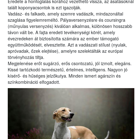
Eredete a honfoglalás korához vezethető vissza, az ásatásoknál
talált koponyacsontok is ezt igazolják.
Vadász- és falkaeb, amely szemre vadászik, mindazonáltal
szaglása figyelemreméltó. Pályaversenyzésre és coursingra
(műnyulas versenyzés) kiválóan alkalmas, különösen hosszabb
távon vált be. A fajta eredeti tevékenységi körét, amely
évezredeken át biztosította számára az ember támogató
együttműködését, elvesztette. Azt a vadászati stílust (nyulak,
apróvadak, őzek elejtése), amelyre szelektálták az európai
törvényhozás tiltja.
Megjelenése erőt sugárzó, erős csontozatú, jól izmolt, elegáns.
Kissé tartózkodó természetű, értelmes, intelligens. Nagyon jó
kísérő- és hűséges jelzőkutya. Minden ismert agárszín és
színkombináció elfogadott.