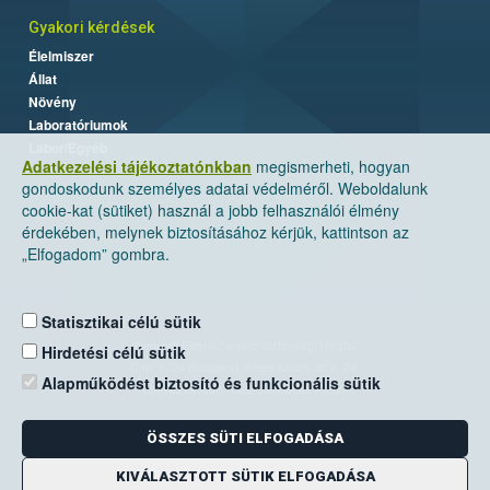
Gyakori kérdések
Élelmiszer
Állat
Növény
Laboratóriumok
Labor/Egyéb
Adatkezelési tájékoztatónkban
megismerheti, hogyan
gondoskodunk személyes adatai védelméről. Weboldalunk
cookie-kat (sütiket) használ a jobb felhasználói élmény
érdekében, melynek biztosításához kérjük, kattintson az
„Elfogadom” gombra.
Statisztikai célú sütik
Nemzeti Élelmiszerlánc-biztonsági Hivatal
Hirdetési célú sütik
Cím: 1024 Budapest, Keleti Károly utca. 24.
Alapműködést biztosító és funkcionális sütik
Levelezési cím: 1525 Budapest. Pf. 30.
ÖSSZES SÜTI ELFOGADÁSA
E-mail:
ugyfelszolgalat@nebih.gov.hu
Zöld szám: 06-80/263-244
KIVÁLASZTOTT SÜTIK ELFOGADÁSA