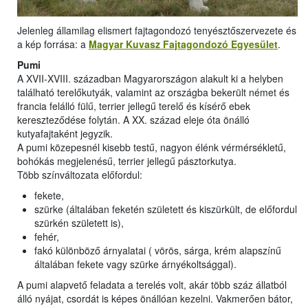
Jelenleg államilag elismert fajtagondozó tenyésztőszervezete és
a kép forrása: a
Magyar Kuvasz Fajtagondozó Egyesület
.
Pumi
A XVII-XVIII. században Magyarországon alakult ki a helyben
található terelőkutyák, valamint az országba bekerült német és
francia felálló fülű, terrier jellegű terelő és kísérő ebek
kereszteződése folytán. A XX. század eleje óta önálló
kutyafajtaként jegyzik.
A pumi közepesnél kisebb testű, nagyon élénk vérmérsékletű,
bohókás megjelenésű, terrier jellegű pásztorkutya.
Több színváltozata előfordul:
fekete,
szürke (általában feketén született és kiszürkült, de előfordul
szürkén született is),
fehér,
fakó különböző árnyalatai ( vörös, sárga, krém alapszínű
általában fekete vagy szürke árnyékoltsággal).
A pumi alapvető feladata a terelés volt, akár több száz állatból
álló nyájat, csordát is képes önállóan kezelni. Vakmerően bátor,