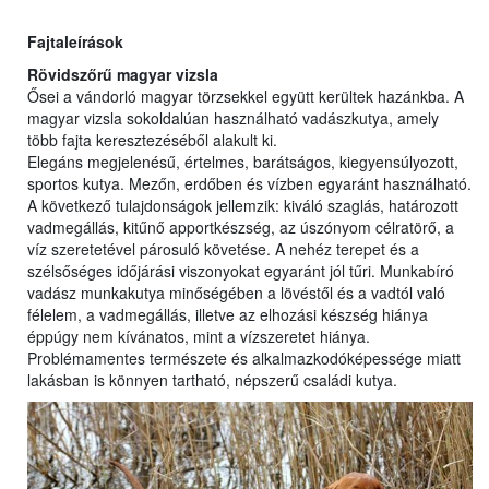
Fajtaleírások
Rövidszőrű magyar vizsla
Ősei a vándorló magyar törzsekkel együtt kerültek hazánkba. A
magyar vizsla sokoldalúan használható vadászkutya, amely
több fajta keresztezéséből alakult ki.
Elegáns megjelenésű, értelmes, barátságos, kiegyensúlyozott,
sportos kutya. Mezőn, erdőben és vízben egyaránt használható.
A következő tulajdonságok jellemzik: kiváló szaglás, határozott
vadmegállás, kitűnő apportkészség, az úszónyom célratörő, a
víz szeretetével párosuló követése. A nehéz terepet és a
szélsőséges időjárási viszonyokat egyaránt jól tűri. Munkabíró
vadász munkakutya minőségében a lövéstől és a vadtól való
félelem, a vadmegállás, illetve az elhozási készség hiánya
éppúgy nem kívánatos, mint a vízszeretet hiánya.
Problémamentes természete és alkalmazkodóképessége miatt
lakásban is könnyen tartható, népszerű családi kutya.