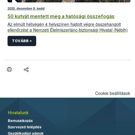
2020. december 8, kedd
50 kutyát mentett meg a hatósági összefogás
Az elmúlt hétvégén 4 helyszínen hajtott végre összehangolt
ellenőrzést a Nemzeti Élelmiszerlánc-biztonsági Hivatal (Nébih)
a Készenléti Rendőrség Nemzeti Nyomozó Iroda (KR NNI)
szervezésében, további rendőri egységekkel együttműködve. A
TOVÁBB >
közös akciónak köszönhetően 50 rossz körülmények között
tartott kutyát sikerült megmenteni és biztonságba helyezni.
Cookie beállítások
Hivatalunk
Bemutatkozás
Szervezeti felépítés
Gazdálkodási adatok