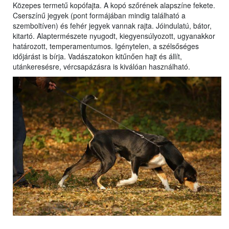
Közepes termetű kopófajta. A kopó szőrének alapszíne fekete.
Cserszínű jegyek (pont formájában mindig található a
szemboltíven) és fehér jegyek vannak rajta. Jóindulatú, bátor,
kitartó. Alaptermészete nyugodt, kiegyensúlyozott, ugyanakkor
határozott, temperamentumos. Igénytelen, a szélsőséges
időjárást is bírja. Vadászatokon kitűnően hajt és állít,
utánkeresésre, vércsapázásra is kiválóan használható.