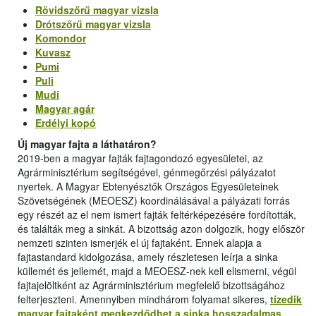
Rövidszőrű magyar vizsla
Drótszőrű magyar vizsla
Komondor
Kuvasz
Pumi
Puli
Mudi
Magyar agár
Erdélyi kopó
Új magyar fajta a láthatáron?
2019-ben a magyar fajták fajtagondozó egyesületei, az
Agrárminisztérium segítségével, génmegőrzési pályázatot
nyertek. A Magyar Ebtenyésztők Országos Egyesületeinek
Szövetségének (MEOESZ) koordinálásával a pályázati forrás
egy részét az el nem ismert fajták feltérképezésére fordították,
és találták meg a sinkát. A bizottság azon dolgozik, hogy először
nemzeti szinten ismerjék el új fajtaként. Ennek alapja a
fajtastandard kidolgozása, amely részletesen leírja a sinka
küllemét és jellemét, majd a MEOESZ-nek kell elismerni, végül
fajtajelöltként az Agrárminisztérium megfelelő bizottságához
felterjeszteni. Amennyiben mindhárom folyamat sikeres,
tízedik
magyar fajtaként megkezdődhet a sinka hosszadalmas