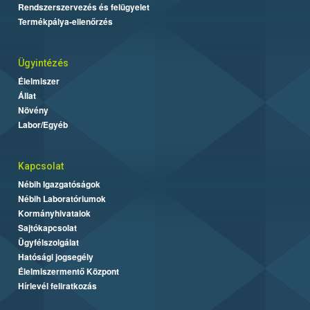
Rendszerszervezés és felügyelet
Termékpálya-ellenőrzés
Ügyintézés
Élelmiszer
Állat
Növény
Labor/Egyéb
Kapcsolat
Nébih Igazgatóságok
Nébih Laboratóriumok
Kormányhivatalok
Sajtókapcsolat
Ügyfélszolgálat
Hatósági jogsegély
Élelmiszermentő Központ
Hírlevél feliratkozás