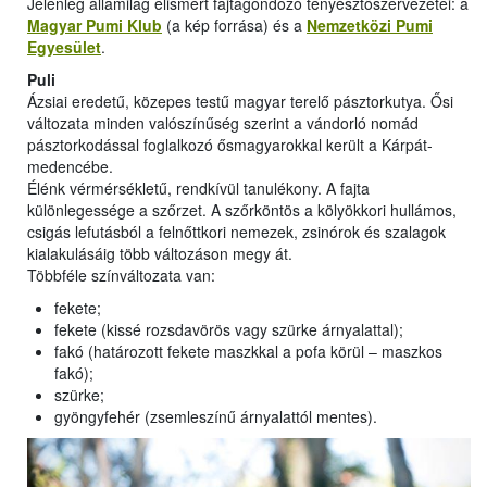
Jelenleg államilag elismert fajtagondozó tenyésztőszervezetei: a
Magyar Pumi Klub
(a kép forrása) és a
Nemzetközi Pumi
Egyesület
.
Puli
Ázsiai eredetű, közepes testű magyar terelő pásztorkutya. Ősi
változata minden valószínűség szerint a vándorló nomád
pásztorkodással foglalkozó ősmagyarokkal került a Kárpát-
medencébe.
Élénk vérmérsékletű, rendkívül tanulékony. A fajta
különlegessége a szőrzet. A szőrköntös a kölyökkori hullámos,
csigás lefutásból a felnőttkori nemezek, zsinórok és szalagok
kialakulásáig több változáson megy át.
Többféle színváltozata van:
fekete;
fekete (kissé rozsdavörös vagy szürke árnyalattal);
fakó (határozott fekete maszkkal a pofa körül – maszkos
fakó);
szürke;
gyöngyfehér (zsemleszínű árnyalattól mentes).