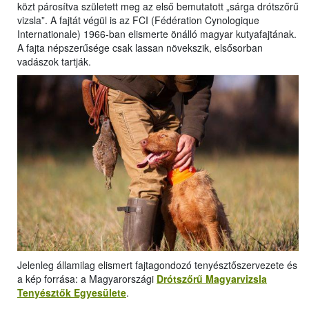
közt párosítva született meg az első bemutatott „sárga drótszőrű
vizsla”. A fajtát végül is az FCI (Fédération Cynologique
Internationale) 1966-ban elismerte önálló magyar kutyafajtának.
A fajta népszerűsége csak lassan növekszik, elsősorban
vadászok tartják.
Jelenleg államilag elismert fajtagondozó tenyésztőszervezete és
a kép forrása: a Magyarországi
Drótszőrű Magyarvizsla
Tenyésztők Egyesülete
.