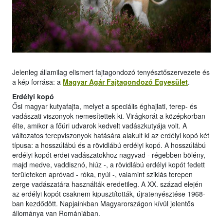
Jelenleg államilag elismert fajtagondozó tenyésztőszervezete és
a kép forrása: a
Magyar Agár Fajtagondozó Egyesület
.
Erdélyi kopó
Ősi magyar kutyafajta, melyet a speciális éghajlati, terep- és
vadászati viszonyok nemesítettek ki. Virágkorát a középkorban
élte, amikor a főúri udvarok kedvelt vadászkutyája volt. A
változatos terepviszonyok hatására alakult ki az erdélyi kopó két
típusa: a hosszúlábú és a rövidlábú erdélyi kopó. A hosszúlábú
erdélyi kopót erdei vadászatokhoz nagyvad - régebben bölény,
majd medve, vaddisznó, hiúz -, a rövidlábú erdélyi kopót fedett
területeken apróvad - róka, nyúl -, valamint sziklás terepen
zerge vadászatára használták eredetileg. A XX. század elején
az erdélyi kopót csaknem kipusztították, újratenyésztése 1968-
ban kezdődött. Napjainkban Magyarországon kívül jelentős
állománya van Romániában.