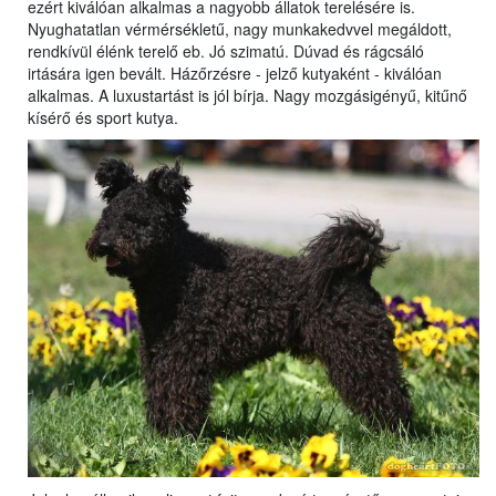
ezért kiválóan alkalmas a nagyobb állatok terelésére is.
Nyughatatlan vérmérsékletű, nagy munkakedvvel megáldott,
rendkívül élénk terelő eb. Jó szimatú. Dúvad és rágcsáló
irtására igen bevált. Házőrzésre - jelző kutyaként - kiválóan
alkalmas. A luxustartást is jól bírja. Nagy mozgásigényű, kitűnő
kísérő és sport kutya.