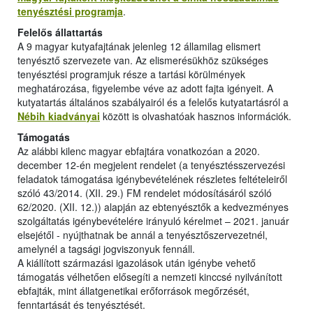
tenyésztési programja
.
Felelős állattartás
A 9 magyar kutyafajtának jelenleg 12 államilag elismert
tenyésztő szervezete van. Az elismerésükhöz szükséges
tenyésztési programjuk része a tartási körülmények
meghatározása, figyelembe véve az adott fajta igényeit. A
kutyatartás általános szabályairól és a felelős kutyatartásról a
Nébih kiadványai
között is olvashatóak hasznos információk.
Támogatás
Az alábbi kilenc magyar ebfajtára vonatkozóan a 2020.
december 12-én megjelent rendelet (a tenyésztésszervezési
feladatok támogatása igénybevételének részletes feltételeiről
szóló 43/2014. (XII. 29.) FM rendelet módosításáról szóló
62/2020. (XII. 12.)) alapján az ebtenyésztők a kedvezményes
szolgáltatás igénybevételére irányuló kérelmet – 2021. január
elsejétől - nyújthatnak be annál a tenyésztőszervezetnél,
amelynél a tagsági jogviszonyuk fennáll.
A kiállított származási igazolások után igénybe vehető
támogatás vélhetően elősegíti a nemzeti kinccsé nyilvánított
ebfajták, mint állatgenetikai erőforrások megőrzését,
fenntartását és tenyésztését.