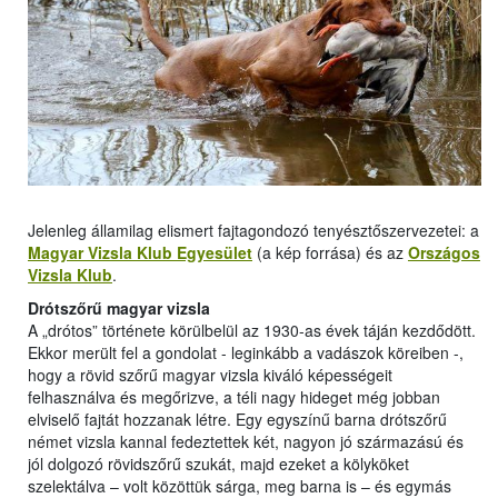
Jelenleg államilag elismert fajtagondozó tenyésztőszervezetei: a
Magyar Vizsla Klub Egyesület
(a kép forrása) és az
Országos
Vizsla Klub
.
Drótszőrű magyar vizsla
A „drótos” története körülbelül az 1930-as évek táján kezdődött.
Ekkor merült fel a gondolat - leginkább a vadászok köreiben -,
hogy a rövid szőrű magyar vizsla kiváló képességeit
felhasználva és megőrizve, a téli nagy hideget még jobban
elviselő fajtát hozzanak létre. Egy egyszínű barna drótszőrű
német vizsla kannal fedeztettek két, nagyon jó származású és
jól dolgozó rövidszőrű szukát, majd ezeket a kölyköket
szelektálva – volt közöttük sárga, meg barna is – és egymás