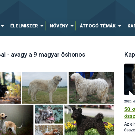
ÉLELMISZER
NÖVÉNY
ÁTFOGÓ TÉMÁK
KA
sai - avagy a 9 magyar őshonos
Kap
2020. 
50 k
öss
Az el
össze