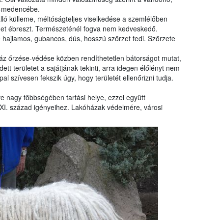
t-medencébe.
álló külleme, méltóságteljes viselkedése a szemlélőben
elmet ébreszt. Természeténél fogva nem kedveskedő.
hajlamos, gubancos, dús, hosszú szőrzet fedi. Szőrzete
áz őrzése-védése közben rendíthetetlen bátorságot mutat,
tt területet a sajátjának tekinti, arra idegen élőlényt nem
 szívesen fekszik úgy, hogy területét ellenőrizni tudja.
ve nagy többségében tartási helye, ezzel együtt
XI. század igényeihez. Lakóházak védelmére, városi