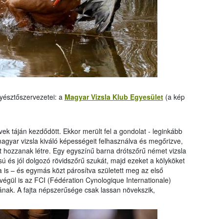
nyésztőszervezetei: a
Magyar Vizsla Klub Egyesület
(a kép
vek táján kezdődött. Ekkor merült fel a gondolat - leginkább
agyar vizsla kiváló képességeit felhasználva és megőrizve,
tát hozzanak létre. Egy egyszínű barna drótszőrű német vizsla
ú és jól dolgozó rövidszőrű szukát, majd ezeket a kölyköket
a is – és egymás közt párosítva született meg az első
t végül is az FCI (Fédération Cynologique Internationale)
ának. A fajta népszerűsége csak lassan növekszik,