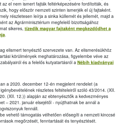
 az el nem ismert fajták feltérképezésére fordították, és
zik, hogy először nemzeti szinten ismerjék el új fajtaként.
ely részletesen leírja a sinka küllemét és jellemét, majd a
tként az Agrárminisztérium megfelelő bizottságához
mat sikeres,
tízedik magyar fajtaként megkezdődhet a
mja
.
lag elismert tenyésztő szervezete van. Az elismerésükhöz
tartási körülmények meghatározása, figyelembe véve az
szabályairól és a felelős kutyatartásról a
Nébih kiadványai
óan a 2020. december 12-én megjelent rendelet (a
génybevételének részletes feltételeiről szóló 43/2014. (XII.
20. (XII. 12.)) alapján az ebtenyésztők a kedvezményes
et – 2021. január elsejétől - nyújthatnak be annál a
ogviszonyuk fennáll.
nybe vehető támogatás vélhetően elősegíti a nemzeti kinccsé
rőforrások megőrzését, fenntartását és tenyésztését.