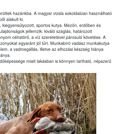
erültek hazánkba. A magyar vizsla sokoldalúan használható
l alakult ki.
 kiegyensúlyozott, sportos kutya. Mezőn, erdőben és
lajdonságok jellemzik: kiváló szaglás, határozott
nyom célratörő, a víz szeretetével párosuló követése. A
iszonyokat egyaránt jól tűri. Munkabíró vadász munkakutya
elem, a vadmegállás, illetve az elhozási készség hiánya
iánya.
óképessége miatt lakásban is könnyen tartható, népszerű