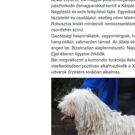
pásztorkodó ősmagyarokkal került a Kárpá
Nagytestű és erős felépítésű fajta. Egyedül
tiszteletet és csodálatot, esetleg némi fél
Robusztus testét mindenütt nemezesedésre 
csontfehér színű.
Gazdasági haszonállatok, vagyontárgyak, h
hang nélkül, vakmerően támad. Az általa véde
enged be. Bizalmatlan alaptermészetű. Nappal
Éjjel éberen figyelve őrködik.
Bár megváltozott a komondor funkciója illet
viselkedésében pozitívan alkalmazkodik a X
udvarok őrzésére kiválóan alkalmas.