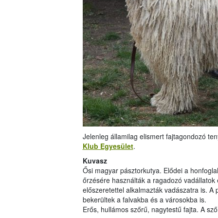
Jelenleg államilag elismert fajtagondozó te
Klub Egyesület
.
Kuvasz
Ősi magyar pásztorkutya. Elődei a honfogla
őrzésére használták a ragadozó vadállatok é
előszeretettel alkalmazták vadászatra is. A
bekerültek a falvakba és a városokba is.
Erős, hullámos szőrű, nagytestű fajta. A sz