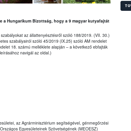
Élelm
Késze
TO
(KR N
egysé
be a Hungarikum Bizottság, hogy a 9 magyar kutyafajtát
köszö
kutyá
helye
zabályokat az állattenyésztésről szóló 188/2019. (VII. 30.)
etes szabályairól szóló 45/2019 (IX.25) szóló AM rendelet
delet 18. számú melléklete alapján – a következő ebfajták
leírásához navigál az oldal.)
sületei, az Agrárminisztérium segítségével, génmegőrzési
ők Országos Egyesületeinek Szövetségének (MEOESZ)