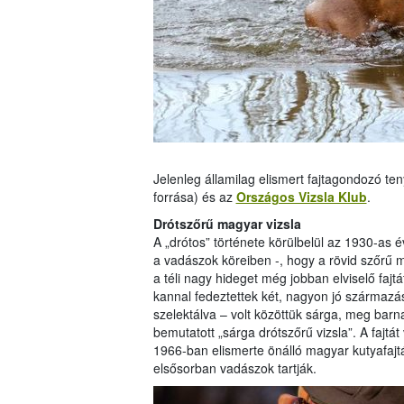
Jelenleg államilag elismert fajtagondozó te
forrása) és az
Országos Vizsla Klub
.
Drótszőrű magyar vizsla
A „drótos” története körülbelül az 1930-as é
a vadászok köreiben -, hogy a rövid szőrű m
a téli nagy hideget még jobban elviselő faj
kannal fedeztettek két, nagyon jó származás
szelektálva – volt közöttük sárga, meg barn
bemutatott „sárga drótszőrű vizsla”. A fajtá
1966-ban elismerte önálló magyar kutyafajt
elsősorban vadászok tartják.