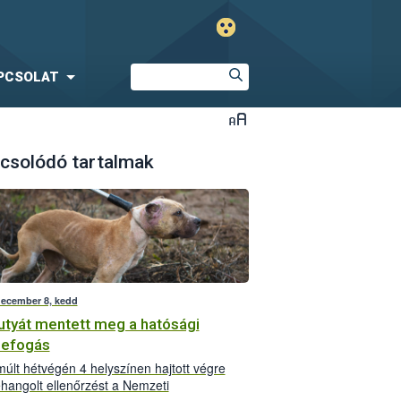
PCSOLAT
csolódó tartalmak
december 8, kedd
utyát mentett meg a hatósági
zefogás
múlt hétvégén 4 helyszínen hajtott végre
hangolt ellenőrzést a Nemzeti