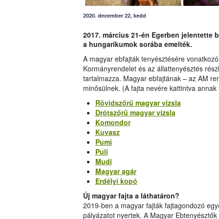
2020. december 22, kedd
2017. március 21-én Egerben jelentette 
a hungarikumok sorába emelték.
A magyar ebfajták tenyésztésére vonatkozó s
Kormányrendelet és az állattenyésztés részl
tartalmazza. Magyar ebfajtának – az AM ren
minősülnek. (A fajta nevére kattintva annak 
Rövidszőrű magyar vizsla
Drótszőrű magyar vizsla
Komondor
Kuvasz
Pumi
Puli
Mudi
Magyar agár
Erdélyi kopó
Új magyar fajta a láthatáron?
2019-ben a magyar fajták fajtagondozó egye
pályázatot nyertek. A Magyar Ebtenyészt