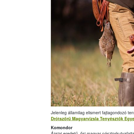
Jelenleg államilag elismert fajtagondozó te
Drótszőrű Magyarvizsla Tenyésztők Egye
Komondor
Ázsiai eredetű, ősi magyar pásztorkutyafajt