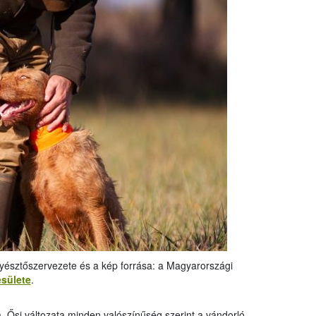
nyésztőszervezete és a kép forrása: a Magyarországi
sülete
.
a. Ősi változata minden valószínűség szerint a vándorló,