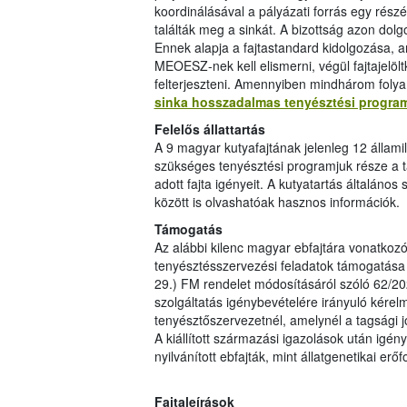
koordinálásával a pályázati forrás egy részét
találták meg a sinkát. A bizottság azon dolgo
Ennek alapja a fajtastandard kidolgozása, am
MEOESZ-nek kell elismerni, végül fajtajelöl
felterjeszteni. Amennyiben mindhárom folya
sinka hosszadalmas tenyésztési progra
Felelős állattartás
A 9 magyar kutyafajtának jelenleg 12 állami
szükséges tenyésztési programjuk része a 
adott fajta igényeit. A kutyatartás általános 
között is olvashatóak hasznos információk.
Támogatás
Az alábbi kilenc magyar ebfajtára vonatkoz
tenyésztésszervezési feladatok támogatása i
29.) FM rendelet módosításáról szóló 62/20
szolgáltatás igénybevételére irányuló kérelm
tenyésztőszervezetnél, amelynél a tagsági j
A kiállított származási igazolások után igé
nyilvánított ebfajták, mint állatgenetikai e
Fajtaleírások