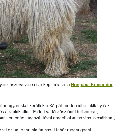
nyésztőszervezete és a kép forrása: a
Hungária Komondor
ló magyarokkal kerültek a Kárpát-medencébe, akik nyájak
s a rablók ellen. Fejlett vadászösztönét felismerve,
 pásztorkodás megszűntével eredeti alkalmazása is csökkent,
őrzet színe fehér, elefántcsont fehér megengedett.