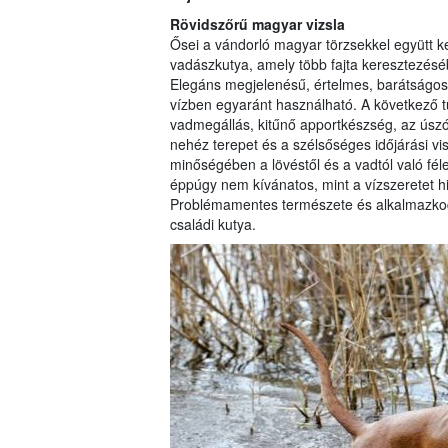
Rövidszőrű magyar vizsla
Ősei a vándorló magyar törzsekkel együtt k
vadászkutya, amely több fajta keresztezésébő
Elegáns megjelenésű, értelmes, barátságos,
vízben egyaránt használható. A következő tu
vadmegállás, kitűnő apportkészség, az úszó
nehéz terepet és a szélsőséges időjárási v
minőségében a lövéstől és a vadtól való fél
éppúgy nem kívánatos, mint a vízszeretet h
Problémamentes természete és alkalmazkod
családi kutya.