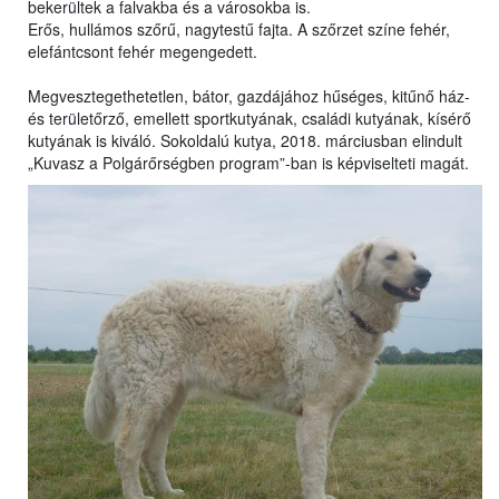
bekerültek a falvakba és a városokba is.
Erős, hullámos szőrű, nagytestű fajta. A szőrzet színe fehér,
elefántcsont fehér megengedett.
Megvesztegethetetlen, bátor, gazdájához hűséges, kitűnő ház-
és területőrző, emellett sportkutyának, családi kutyának, kísérő
kutyának is kiváló. Sokoldalú kutya, 2018. márciusban elindult
„Kuvasz a Polgárőrségben program”-ban is képviselteti magát.