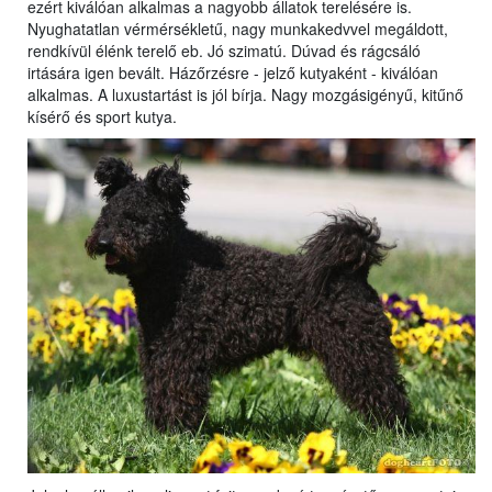
ezért kiválóan alkalmas a nagyobb állatok terelésére is.
Nyughatatlan vérmérsékletű, nagy munkakedvvel megáldott,
rendkívül élénk terelő eb. Jó szimatú. Dúvad és rágcsáló
irtására igen bevált. Házőrzésre - jelző kutyaként - kiválóan
alkalmas. A luxustartást is jól bírja. Nagy mozgásigényű, kitűnő
kísérő és sport kutya.