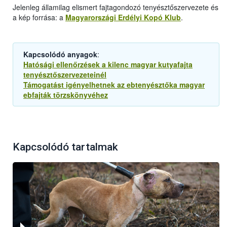
Jelenleg államilag elismert fajtagondozó tenyésztőszervezete és
a kép forrása: a
Magyarországi Erdélyi Kopó Klub
.
Kapcsolódó anyagok
:
Hatósági ellenőrzések a kilenc magyar kutyafajta
tenyésztőszervezeteinél
Támogatást igényelhetnek az ebtenyésztőka magyar
ebfajták törzskönyvéhez
Kapcsolódó tartalmak