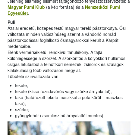
Jelenleg államilag elismert fajtagondozó tenyésztőszervezetei: a
Magyar Pumi Klub
(a kép forrása) és a
Nemzetközi Pumi
Egyesület
.
Puli
Ázsiai eredetű, közepes testű magyar terelő pásztorkutya. Ősi
változata minden valószínűség szerint a vándorló nomád
pásztorkodással foglalkozó ősmagyarokkal került a Kárpát-
medencébe.
Élénk vérmérsékletű, rendkívül tanulékony. A fajta
különlegessége a szőrzet. A szőrköntös a kölyökkori hullámos,
csigás lefutásból a felnőttkori nemezek, zsinórok és szalagok
kialakulásáig több változáson megy át.
Többféle színváltozata van:
fekete;
fekete (kissé rozsdavörös vagy szürke árnyalattal);
fakó (határozott fekete maszkkal a pofa körül – maszkos
fakó);
szürke;
gyöngyfehér (zsemleszínű árnyalattól mentes).