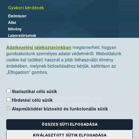
Gyakori kérdések
Élelmiszer
Állat
Növény
Laboratóriumok
Labor/Egyéb
Adatkezelési tájékoztatónkban
megismerheti, hogyan
gondoskodunk személyes adatai védelméről. Weboldalunk
cookie-kat (sütiket) használ a jobb felhasználói élmény
érdekében, melynek biztosításához kérjük, kattintson az
„Elfogadom” gombra.
Statisztikai célú sütik
Nemzeti Élelmiszerlánc-biztonsági Hivatal
Hirdetési célú sütik
Cím: 1024 Budapest, Keleti Károly utca. 24.
Alapműködést biztosító és funkcionális sütik
Levelezési cím: 1525 Budapest. Pf. 30.
ÖSSZES SÜTI ELFOGADÁSA
E-mail:
ugyfelszolgalat@nebih.gov.hu
Zöld szám: 06-80/263-244
KIVÁLASZTOTT SÜTIK ELFOGADÁSA