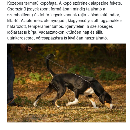
Közepes termetű kopófajta. A kopó szőrének alapszíne fekete.
Cserszínű jegyek (pont formájában mindig található a
szemboltíven) és fehér jegyek vannak rajta. Jóindulatú, bátor,
kitartó. Alaptermészete nyugodt, kiegyensúlyozott, ugyanakkor
határozott, temperamentumos. Igénytelen, a szélsőséges
időjárást is bírja. Vadászatokon kitűnően hajt és állít,
utánkeresésre, vércsapázásra is kiválóan használható.