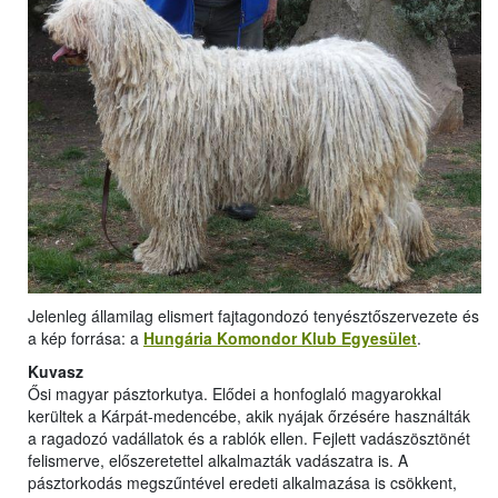
Jelenleg államilag elismert fajtagondozó tenyésztőszervezete és
a kép forrása: a
Hungária Komondor Klub Egyesület
.
Kuvasz
Ősi magyar pásztorkutya. Elődei a honfoglaló magyarokkal
kerültek a Kárpát-medencébe, akik nyájak őrzésére használták
a ragadozó vadállatok és a rablók ellen. Fejlett vadászösztönét
felismerve, előszeretettel alkalmazták vadászatra is. A
pásztorkodás megszűntével eredeti alkalmazása is csökkent,