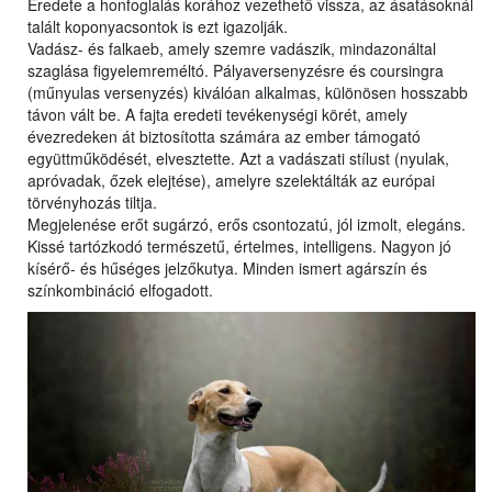
Eredete a honfoglalás korához vezethető vissza, az ásatásoknál
talált koponyacsontok is ezt igazolják.
Vadász- és falkaeb, amely szemre vadászik, mindazonáltal
szaglása figyelemreméltó. Pályaversenyzésre és coursingra
(műnyulas versenyzés) kiválóan alkalmas, különösen hosszabb
távon vált be. A fajta eredeti tevékenységi körét, amely
évezredeken át biztosította számára az ember támogató
együttműködését, elvesztette. Azt a vadászati stílust (nyulak,
apróvadak, őzek elejtése), amelyre szelektálták az európai
törvényhozás tiltja.
Megjelenése erőt sugárzó, erős csontozatú, jól izmolt, elegáns.
Kissé tartózkodó természetű, értelmes, intelligens. Nagyon jó
kísérő- és hűséges jelzőkutya. Minden ismert agárszín és
színkombináció elfogadott.