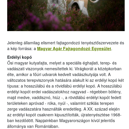
Jelenleg államilag elismert fajtagondozó tenyésztőszervezete és
a kép forrása: a
Magyar Agár Fajtagondozó Egyesület
.
Erdélyi kopó
Ősi magyar kutyafajta, melyet a speciális éghajlati, terep- és
vadászati viszonyok nemesítettek ki. Virágkorát a középkorban
élte, amikor a főúri udvarok kedvelt vadászkutyája volt. A
változatos terepviszonyok hatására alakult ki az erdélyi kopó két
típusa: a hosszúlábú és a rövidlábú erdélyi kopó. A hosszúlábú
erdélyi kopót erdei vadászatokhoz nagyvad - régebben bölény,
majd medve, vaddisznó, hiúz -, a rövidlábú erdélyi kopót fedett
területeken apróvad - róka, nyúl -, valamint sziklás terepen
zerge vadászatára használták eredetileg. A XX. század elején
az erdélyi kopót csaknem kipusztították, újratenyésztése 1968-
ban kezdődött. Napjainkban Magyarországon kívül jelentős
állománya van Romániában.