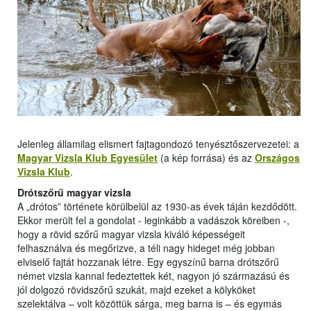
Jelenleg államilag elismert fajtagondozó tenyésztőszervezetei: a
Magyar Vizsla Klub Egyesület
(a kép forrása) és az
Országos
Vizsla Klub
.
Drótszőrű magyar vizsla
A „drótos” története körülbelül az 1930-as évek táján kezdődött.
Ekkor merült fel a gondolat - leginkább a vadászok köreiben -,
hogy a rövid szőrű magyar vizsla kiváló képességeit
felhasználva és megőrizve, a téli nagy hideget még jobban
elviselő fajtát hozzanak létre. Egy egyszínű barna drótszőrű
német vizsla kannal fedeztettek két, nagyon jó származású és
jól dolgozó rövidszőrű szukát, majd ezeket a kölyköket
szelektálva – volt közöttük sárga, meg barna is – és egymás