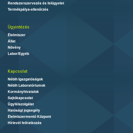
Rendszerszervezés és felügyelet
Termékpálya-ellenőrzés
Ügyintézés
Élelmiszer
Állat
Növény
Labor/Egyéb
Kapcsolat
Nébih Igazgatóságok
Nébih Laboratóriumok
Kormányhivatalok
Sajtókapcsolat
Ügyfélszolgálat
Hatósági jogsegély
Élelmiszermentő Központ
Hírlevél feliratkozás