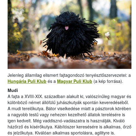
Jelenleg államilag elismert fajtagondozó tenyésztőszervezetei: a
Hungária Puli Klub
és a
Magyar Puli Klub
(a kép forrása).
Mudi
A fajta a XVIII-XIX. században alakult ki, valószínűleg magyar és
különböző német állófülű juhászkutyák spontán keveredéséből.
A mudi terelőkutya. Bátor viselkedése miatt a pásztorok körében
a nagyobb testű vagy nehezen kezelhető állatok terelésére is
igen kedvelt. Még vaddisznó-vadászatra is használják. Kiváló
házőrző és kísérőkutya. Kábítószer keresésére is alkalmas, őrző
és jelzőkutya. Kiválóan alkalmas sportolásra, agilityre is.