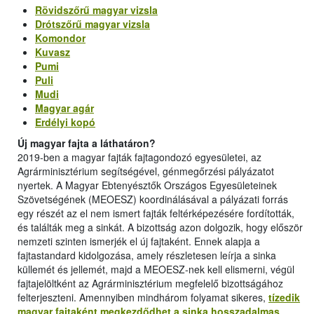
Rövidszőrű magyar vizsla
Drótszőrű magyar vizsla
Komondor
Kuvasz
Pumi
Puli
Mudi
Magyar agár
Erdélyi kopó
Új magyar fajta a láthatáron?
2019-ben a magyar fajták fajtagondozó egyesületei, az
Agrárminisztérium segítségével, génmegőrzési pályázatot
nyertek. A Magyar Ebtenyésztők Országos Egyesületeinek
Szövetségének (MEOESZ) koordinálásával a pályázati forrás
egy részét az el nem ismert fajták feltérképezésére fordították,
és találták meg a sinkát. A bizottság azon dolgozik, hogy először
nemzeti szinten ismerjék el új fajtaként. Ennek alapja a
fajtastandard kidolgozása, amely részletesen leírja a sinka
küllemét és jellemét, majd a MEOESZ-nek kell elismerni, végül
fajtajelöltként az Agrárminisztérium megfelelő bizottságához
felterjeszteni. Amennyiben mindhárom folyamat sikeres,
tízedik
magyar fajtaként megkezdődhet a sinka hosszadalmas