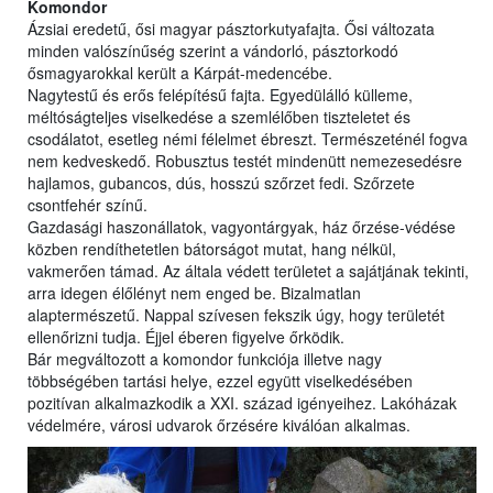
Komondor
Ázsiai eredetű, ősi magyar pásztorkutyafajta. Ősi változata
minden valószínűség szerint a vándorló, pásztorkodó
ősmagyarokkal került a Kárpát-medencébe.
Nagytestű és erős felépítésű fajta. Egyedülálló külleme,
méltóságteljes viselkedése a szemlélőben tiszteletet és
csodálatot, esetleg némi félelmet ébreszt. Természeténél fogva
nem kedveskedő. Robusztus testét mindenütt nemezesedésre
hajlamos, gubancos, dús, hosszú szőrzet fedi. Szőrzete
csontfehér színű.
Gazdasági haszonállatok, vagyontárgyak, ház őrzése-védése
közben rendíthetetlen bátorságot mutat, hang nélkül,
vakmerően támad. Az általa védett területet a sajátjának tekinti,
arra idegen élőlényt nem enged be. Bizalmatlan
alaptermészetű. Nappal szívesen fekszik úgy, hogy területét
ellenőrizni tudja. Éjjel éberen figyelve őrködik.
Bár megváltozott a komondor funkciója illetve nagy
többségében tartási helye, ezzel együtt viselkedésében
pozitívan alkalmazkodik a XXI. század igényeihez. Lakóházak
védelmére, városi udvarok őrzésére kiválóan alkalmas.