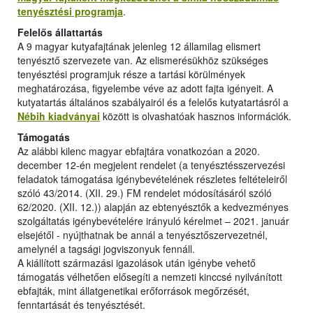
tenyésztési programja
.
Felelős állattartás
A 9 magyar kutyafajtának jelenleg 12 államilag elismert
tenyésztő szervezete van. Az elismerésükhöz szükséges
tenyésztési programjuk része a tartási körülmények
meghatározása, figyelembe véve az adott fajta igényeit. A
kutyatartás általános szabályairól és a felelős kutyatartásról a
Nébih kiadványai
között is olvashatóak hasznos információk.
Támogatás
Az alábbi kilenc magyar ebfajtára vonatkozóan a 2020.
december 12-én megjelent rendelet (a tenyésztésszervezési
feladatok támogatása igénybevételének részletes feltételeiről
szóló 43/2014. (XII. 29.) FM rendelet módosításáról szóló
62/2020. (XII. 12.)) alapján az ebtenyésztők a kedvezményes
szolgáltatás igénybevételére irányuló kérelmet – 2021. január
elsejétől - nyújthatnak be annál a tenyésztőszervezetnél,
amelynél a tagsági jogviszonyuk fennáll.
A kiállított származási igazolások után igénybe vehető
támogatás vélhetően elősegíti a nemzeti kinccsé nyilvánított
ebfajták, mint állatgenetikai erőforrások megőrzését,
fenntartását és tenyésztését.