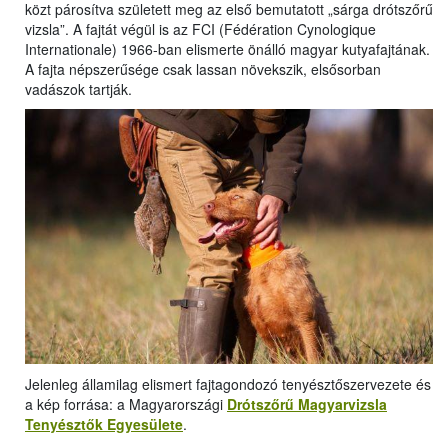
közt párosítva született meg az első bemutatott „sárga drótszőrű
vizsla”. A fajtát végül is az FCI (Fédération Cynologique
Internationale) 1966-ban elismerte önálló magyar kutyafajtának.
A fajta népszerűsége csak lassan növekszik, elsősorban
vadászok tartják.
Jelenleg államilag elismert fajtagondozó tenyésztőszervezete és
a kép forrása: a Magyarországi
Drótszőrű Magyarvizsla
Tenyésztők Egyesülete
.