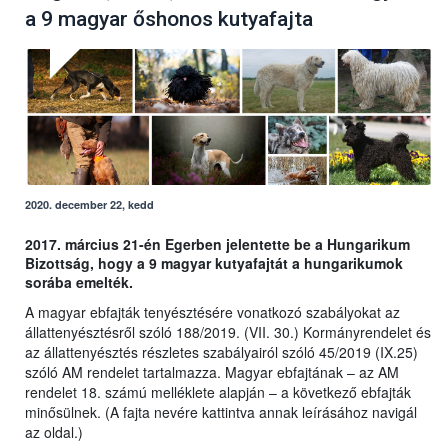
a 9 magyar őshonos kutyafajta
2020. december 22, kedd
2017. március 21-én Egerben jelentette be a Hungarikum
Bizottság, hogy a 9 magyar kutyafajtát a hungarikumok
sorába emelték.
A magyar ebfajták tenyésztésére vonatkozó szabályokat az
állattenyésztésről szóló 188/2019. (VII. 30.) Kormányrendelet és
az állattenyésztés részletes szabályairól szóló 45/2019 (IX.25)
szóló AM rendelet tartalmazza. Magyar ebfajtának – az AM
rendelet 18. számú melléklete alapján – a következő ebfajták
minősülnek. (A fajta nevére kattintva annak leírásához navigál
az oldal.)