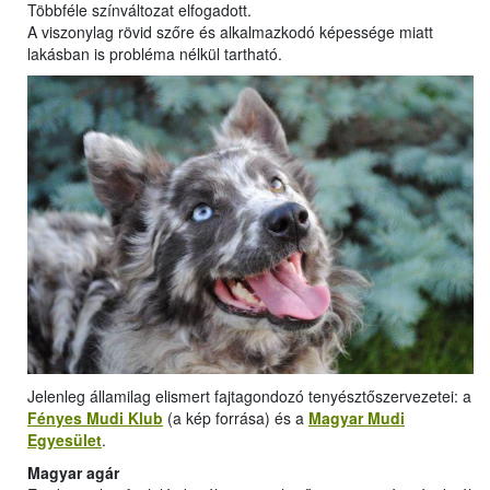
Többféle színváltozat elfogadott.
A viszonylag rövid szőre és alkalmazkodó képessége miatt
lakásban is probléma nélkül tartható.
Jelenleg államilag elismert fajtagondozó tenyésztőszervezetei: a
Fényes Mudi Klub
(a kép forrása) és a
Magyar Mudi
Egyesület
.
Magyar agár