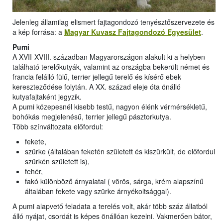
Jelenleg államilag elismert fajtagondozó tenyésztőszervezete és
a kép forrása: a
Magyar Kuvasz Fajtagondozó Egyesület
.
Pumi
A XVII-XVIII. században Magyarországon alakult ki a helyben
található terelőkutyák, valamint az országba bekerült német és
francia felálló fülű, terrier jellegű terelő és kísérő ebek
kereszteződése folytán. A XX. század eleje óta önálló
kutyafajtaként jegyzik.
A pumi közepesnél kisebb testű, nagyon élénk vérmérsékletű,
bohókás megjelenésű, terrier jellegű pásztorkutya.
Több színváltozata előfordul:
fekete,
szürke (általában feketén született és kiszürkült, de előfordul
szürkén született is),
fehér,
fakó különböző árnyalatai ( vörös, sárga, krém alapszínű
általában fekete vagy szürke árnyékoltsággal).
A pumi alapvető feladata a terelés volt, akár több száz állatból
álló nyájat, csordát is képes önállóan kezelni. Vakmerően bátor,