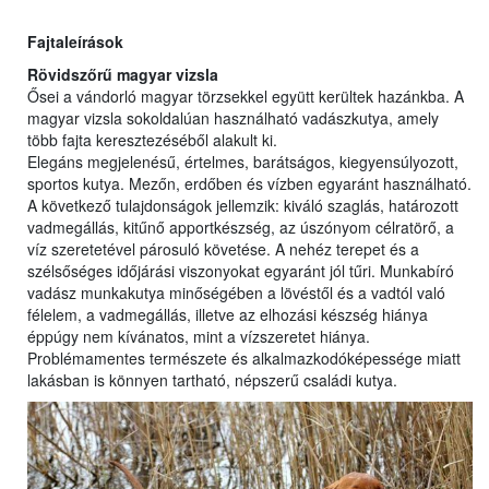
Fajtaleírások
Rövidszőrű magyar vizsla
Ősei a vándorló magyar törzsekkel együtt kerültek hazánkba. A
magyar vizsla sokoldalúan használható vadászkutya, amely
több fajta keresztezéséből alakult ki.
Elegáns megjelenésű, értelmes, barátságos, kiegyensúlyozott,
sportos kutya. Mezőn, erdőben és vízben egyaránt használható.
A következő tulajdonságok jellemzik: kiváló szaglás, határozott
vadmegállás, kitűnő apportkészség, az úszónyom célratörő, a
víz szeretetével párosuló követése. A nehéz terepet és a
szélsőséges időjárási viszonyokat egyaránt jól tűri. Munkabíró
vadász munkakutya minőségében a lövéstől és a vadtól való
félelem, a vadmegállás, illetve az elhozási készség hiánya
éppúgy nem kívánatos, mint a vízszeretet hiánya.
Problémamentes természete és alkalmazkodóképessége miatt
lakásban is könnyen tartható, népszerű családi kutya.