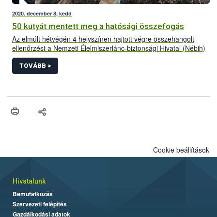
2020. december 8, kedd
50 kutyát mentett meg a hatósági összefogás
Az elmúlt hétvégén 4 helyszínen hajtott végre összehangolt
ellenőrzést a Nemzeti Élelmiszerlánc-biztonsági Hivatal (Nébih)
a Készenléti Rendőrség Nemzeti Nyomozó Iroda (KR NNI)
szervezésében, további rendőri egységekkel együttműködve. A
TOVÁBB >
közös akciónak köszönhetően 50 rossz körülmények között
tartott kutyát sikerült megmenteni és biztonságba helyezni.
Cookie beállítások
Hivatalunk
Bemutatkozás
Szervezeti felépítés
Gazdálkodási adatok