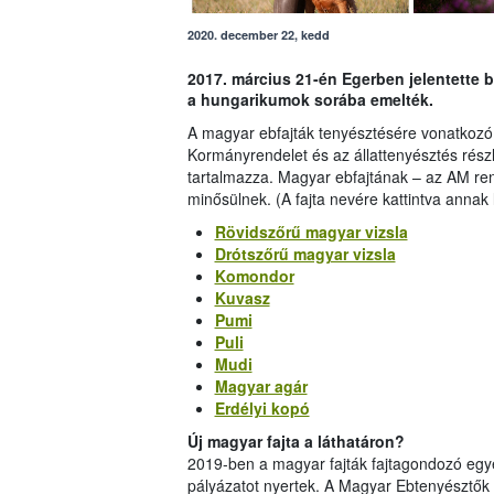
2020. december 22, kedd
2017. március 21-én Egerben jelentette 
a hungarikumok sorába emelték.
A magyar ebfajták tenyésztésére vonatkozó s
Kormányrendelet és az állattenyésztés részl
tartalmazza. Magyar ebfajtának – az AM ren
minősülnek. (A fajta nevére kattintva annak 
Rövidszőrű magyar vizsla
Drótszőrű magyar vizsla
Komondor
Kuvasz
Pumi
Puli
Mudi
Magyar agár
Erdélyi kopó
Új magyar fajta a láthatáron?
2019-ben a magyar fajták fajtagondozó egye
pályázatot nyertek. A Magyar Ebtenyészt