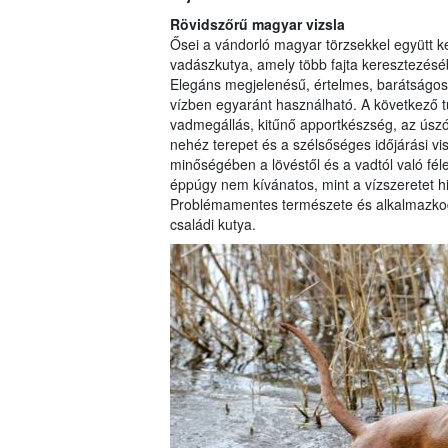
Rövidszőrű magyar vizsla
Ősei a vándorló magyar törzsekkel együtt k
vadászkutya, amely több fajta keresztezésébő
Elegáns megjelenésű, értelmes, barátságos,
vízben egyaránt használható. A következő tu
vadmegállás, kitűnő apportkészség, az úszó
nehéz terepet és a szélsőséges időjárási v
minőségében a lövéstől és a vadtól való fél
éppúgy nem kívánatos, mint a vízszeretet h
Problémamentes természete és alkalmazkod
családi kutya.