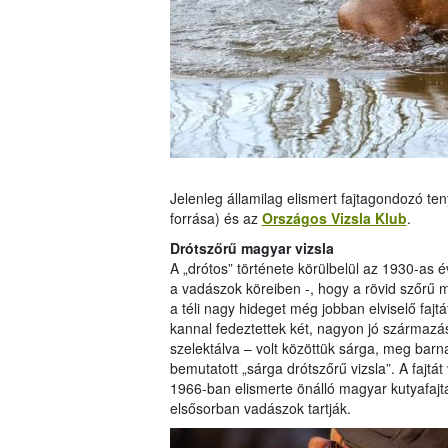
Jelenleg államilag elismert fajtagondozó te
forrása) és az
Országos Vizsla Klub
.
Drótszőrű magyar vizsla
A „drótos” története körülbelül az 1930-as é
a vadászok köreiben -, hogy a rövid szőrű m
a téli nagy hideget még jobban elviselő faj
kannal fedeztettek két, nagyon jó származás
szelektálva – volt közöttük sárga, meg barn
bemutatott „sárga drótszőrű vizsla”. A fajtá
1966-ban elismerte önálló magyar kutyafajt
elsősorban vadászok tartják.