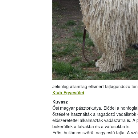
Jelenleg államilag elismert fajtagondozó te
Klub Egyesület
.
Kuvasz
Ősi magyar pásztorkutya. Elődei a honfogla
őrzésére használták a ragadozó vadállatok é
előszeretettel alkalmazták vadászatra is. A
bekerültek a falvakba és a városokba is.
Erős, hullámos szőrű, nagytestű fajta. A sz