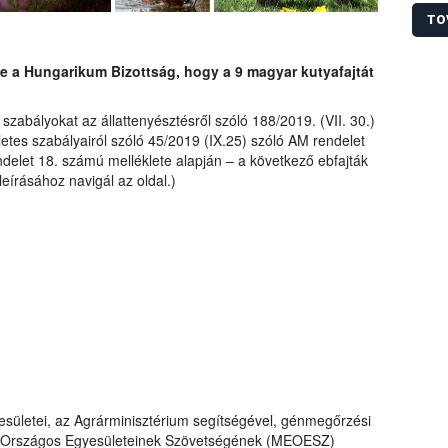
Élelm
Késze
TO
(KR N
egysé
be a Hungarikum Bizottság, hogy a 9 magyar kutyafajtát
köszö
kutyá
helye
zabályokat az állattenyésztésről szóló 188/2019. (VII. 30.)
etes szabályairól szóló 45/2019 (IX.25) szóló AM rendelet
delet 18. számú melléklete alapján – a következő ebfajták
leírásához navigál az oldal.)
sületei, az Agrárminisztérium segítségével, génmegőrzési
ők Országos Egyesületeinek Szövetségének (MEOESZ)