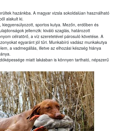
erültek hazánkba. A magyar vizsla sokoldalúan használható
l alakult ki.
 kiegyensúlyozott, sportos kutya. Mezőn, erdőben és
lajdonságok jellemzik: kiváló szaglás, határozott
nyom célratörő, a víz szeretetével párosuló követése. A
iszonyokat egyaránt jól tűri. Munkabíró vadász munkakutya
elem, a vadmegállás, illetve az elhozási készség hiánya
iánya.
óképessége miatt lakásban is könnyen tartható, népszerű