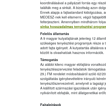
koordinálásával a pályázati forrás egy részét
találták meg a sinkát. A bizottság azon dolgo
Ennek alapja a fajtastandard kidolgozása, am
MEOESZ-nek kell elismerni, végül fajtajelöl
felterjeszteni. Amennyiben mindhárom folya
sinka hosszadalmas tenyésztési progra
Felelős állattartás
A 9 magyar kutyafajtának jelenleg 12 állami
szükséges tenyésztési programjuk része a 
adott fajta igényeit. A kutyatartás általános 
között is olvashatóak hasznos információk.
Támogatás
Az alábbi kilenc magyar ebfajtára vonatkoz
tenyésztésszervezési feladatok támogatása i
29.) FM rendelet módosításáról szóló 62/20
szolgáltatás igénybevételére irányuló kérelm
tenyésztőszervezetnél, amelynél a tagsági j
A kiállított származási igazolások után igé
nyilvánított ebfajták, mint állatgenetikai e
Fajtaleírások