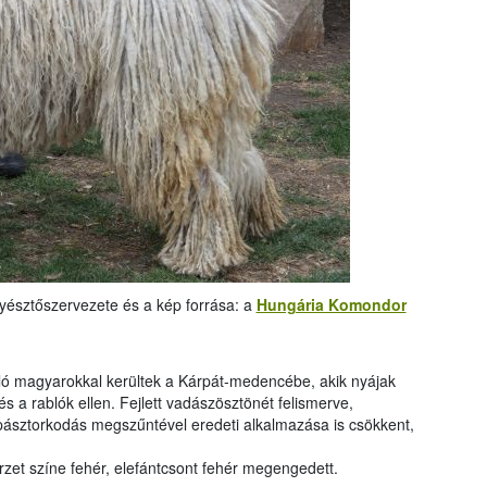
nyésztőszervezete és a kép forrása: a
Hungária Komondor
ló magyarokkal kerültek a Kárpát-medencébe, akik nyájak
s a rablók ellen. Fejlett vadászösztönét felismerve,
 pásztorkodás megszűntével eredeti alkalmazása is csökkent,
őrzet színe fehér, elefántcsont fehér megengedett.