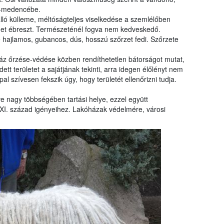
t-medencébe.
álló külleme, méltóságteljes viselkedése a szemlélőben
elmet ébreszt. Természeténél fogva nem kedveskedő.
hajlamos, gubancos, dús, hosszú szőrzet fedi. Szőrzete
áz őrzése-védése közben rendíthetetlen bátorságot mutat,
tt területet a sajátjának tekinti, arra idegen élőlényt nem
 szívesen fekszik úgy, hogy területét ellenőrizni tudja.
ve nagy többségében tartási helye, ezzel együtt
XI. század igényeihez. Lakóházak védelmére, városi