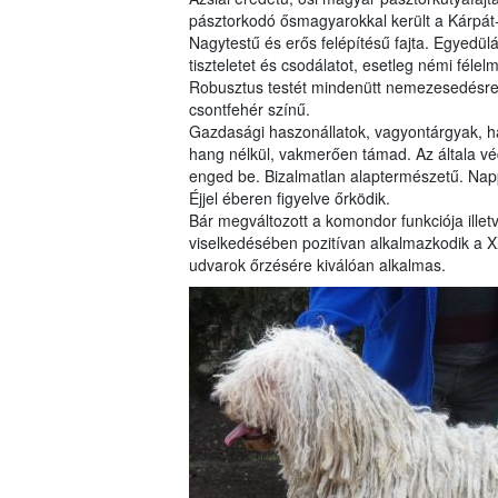
pásztorkodó ősmagyarokkal került a Kárpá
Nagytestű és erős felépítésű fajta. Egyedül
tiszteletet és csodálatot, esetleg némi fél
Robusztus testét mindenütt nemezesedésre 
csontfehér színű.
Gazdasági haszonállatok, vagyontárgyak, h
hang nélkül, vakmerően támad. Az általa véde
enged be. Bizalmatlan alaptermészetű. Nappal
Éjjel éberen figyelve őrködik.
Bár megváltozott a komondor funkciója illet
viselkedésében pozitívan alkalmazkodik a X
udvarok őrzésére kiválóan alkalmas.