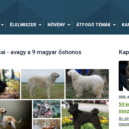
ÉLELMISZER
NÖVÉNY
ÁTFOGÓ TÉMÁK
KA
sai - avagy a 9 magyar őshonos
Kap
2020. 
50 k
öss
Az el
össze