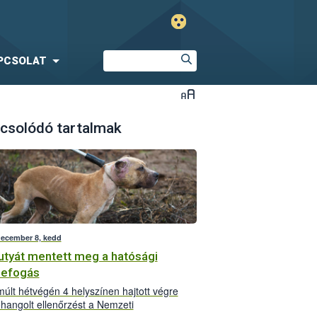
PCSOLAT
csolódó tartalmak
december 8, kedd
utyát mentett meg a hatósági
zefogás
múlt hétvégén 4 helyszínen hajtott végre
hangolt ellenőrzést a Nemzeti