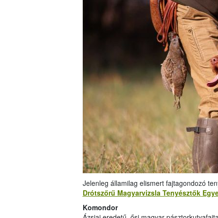
Jelenleg államilag elismert fajtagondozó te
Drótszőrű Magyarvizsla Tenyésztők Egye
Komondor
Ázsiai eredetű, ősi magyar pásztorkutyafajt