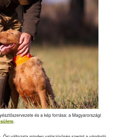
nyésztőszervezete és a kép forrása: a Magyarországi
sülete
.
a. Ősi változata minden valószínűség szerint a vándorló,