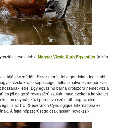
nyésztőszervezetei: a
Magyar Vizsla Klub Egyesület
(a kép
vek táján kezdődött. Ekkor merült fel a gondolat - leginkább
agyar vizsla kiváló képességeit felhasználva és megőrizve,
tát hozzanak létre. Egy egyszínű barna drótszőrű német vizsla
ú és jól dolgozó rövidszőrű szukát, majd ezeket a kölyköket
a is – és egymás közt párosítva született meg az első
t végül is az FCI (Fédération Cynologique Internationale)
ának. A fajta népszerűsége csak lassan növekszik,