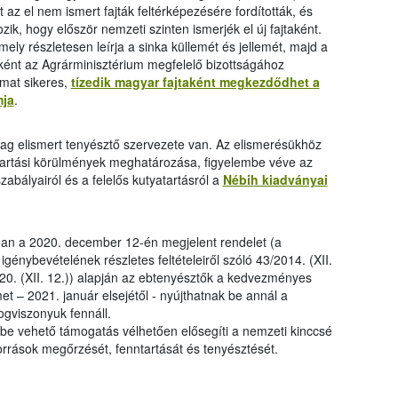
 az el nem ismert fajták feltérképezésére fordították, és
zik, hogy először nemzeti szinten ismerjék el új fajtaként.
ely részletesen leírja a sinka küllemét és jellemét, majd a
tként az Agrárminisztérium megfelelő bizottságához
mat sikeres,
tízedik magyar fajtaként megkezdődhet a
mja
.
lag elismert tenyésztő szervezete van. Az elismerésükhöz
tartási körülmények meghatározása, figyelembe véve az
szabályairól és a felelős kutyatartásról a
Nébih kiadványai
óan a 2020. december 12-én megjelent rendelet (a
génybevételének részletes feltételeiről szóló 43/2014. (XII.
20. (XII. 12.)) alapján az ebtenyésztők a kedvezményes
et – 2021. január elsejétől - nyújthatnak be annál a
ogviszonyuk fennáll.
nybe vehető támogatás vélhetően elősegíti a nemzeti kinccsé
rőforrások megőrzését, fenntartását és tenyésztését.