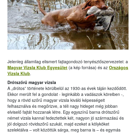
Jelenleg államilag elismert fajtagondozó tenyésztőszervezetei: a
Magyar Vizsla Klub Egyesület
(a kép forrása) és az
Országos
Vizsla Klub
.
Drótszőrű magyar vizsla
A „drótos” története körülbelül az 1930-as évek táján kezdődött.
Ekkor merült fel a gondolat - leginkább a vadászok köreiben -,
hogy a rövid szőrű magyar vizsla kiváló képességeit
felhasználva és megőrizve, a téli nagy hideget még jobban
elviselő fajtát hozzanak létre. Egy egyszínű barna drótszőrű
német vizsla kannal fedeztettek két, nagyon jó származású és
jól dolgozó rövidszőrű szukát, majd ezeket a kölyköket
szelektálva – volt közöttük sárga, meg barna is – és egymás