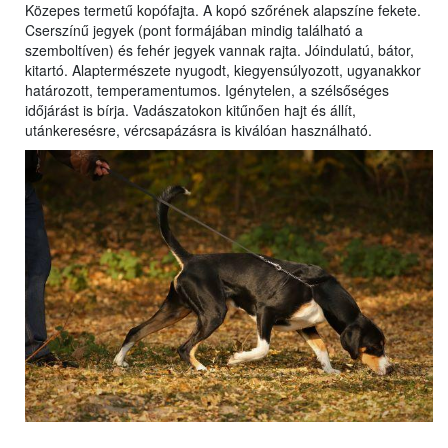
Közepes termetű kopófajta. A kopó szőrének alapszíne fekete.
Cserszínű jegyek (pont formájában mindig található a
szemboltíven) és fehér jegyek vannak rajta. Jóindulatú, bátor,
kitartó. Alaptermészete nyugodt, kiegyensúlyozott, ugyanakkor
határozott, temperamentumos. Igénytelen, a szélsőséges
időjárást is bírja. Vadászatokon kitűnően hajt és állít,
utánkeresésre, vércsapázásra is kiválóan használható.