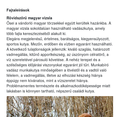
Fajtaleírások
Rövidszőrű magyar vizsla
Ősei a vándorló magyar törzsekkel együtt kerültek hazánkba. A
magyar vizsla sokoldalúan használható vadászkutya, amely
több fajta keresztezéséből alakult ki.
Elegáns megjelenésű, értelmes, barátságos, kiegyensúlyozott,
sportos kutya. Mezőn, erdőben és vízben egyaránt használható.
A következő tulajdonságok jellemzik: kiváló szaglás, határozott
vadmegállás, kitűnő apportkészség, az úszónyom célratörő, a
víz szeretetével párosuló követése. A nehéz terepet és a
szélsőséges időjárási viszonyokat egyaránt jól tűri. Munkabíró
vadász munkakutya minőségében a lövéstől és a vadtól való
félelem, a vadmegállás, illetve az elhozási készség hiánya
éppúgy nem kívánatos, mint a vízszeretet hiánya.
Problémamentes természete és alkalmazkodóképessége miatt
lakásban is könnyen tartható, népszerű családi kutya.