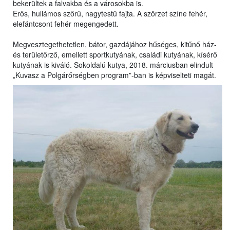
bekerültek a falvakba és a városokba is.
Erős, hullámos szőrű, nagytestű fajta. A szőrzet színe fehér,
elefántcsont fehér megengedett.
Megvesztegethetetlen, bátor, gazdájához hűséges, kitűnő ház-
és területőrző, emellett sportkutyának, családi kutyának, kísérő
kutyának is kiváló. Sokoldalú kutya, 2018. márciusban elindult
„Kuvasz a Polgárőrségben program”-ban is képviselteti magát.