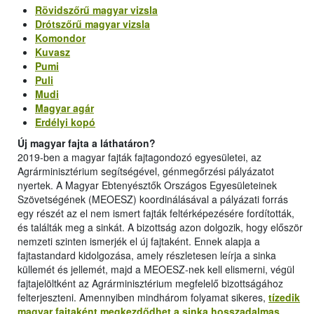
Rövidszőrű magyar vizsla
Drótszőrű magyar vizsla
Komondor
Kuvasz
Pumi
Puli
Mudi
Magyar agár
Erdélyi kopó
Új magyar fajta a láthatáron?
2019-ben a magyar fajták fajtagondozó egyesületei, az
Agrárminisztérium segítségével, génmegőrzési pályázatot
nyertek. A Magyar Ebtenyésztők Országos Egyesületeinek
Szövetségének (MEOESZ) koordinálásával a pályázati forrás
egy részét az el nem ismert fajták feltérképezésére fordították,
és találták meg a sinkát. A bizottság azon dolgozik, hogy először
nemzeti szinten ismerjék el új fajtaként. Ennek alapja a
fajtastandard kidolgozása, amely részletesen leírja a sinka
küllemét és jellemét, majd a MEOESZ-nek kell elismerni, végül
fajtajelöltként az Agrárminisztérium megfelelő bizottságához
felterjeszteni. Amennyiben mindhárom folyamat sikeres,
tízedik
magyar fajtaként megkezdődhet a sinka hosszadalmas