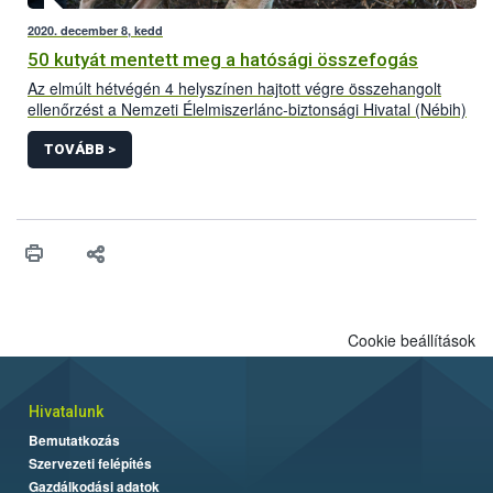
2020. december 8, kedd
50 kutyát mentett meg a hatósági összefogás
Az elmúlt hétvégén 4 helyszínen hajtott végre összehangolt
ellenőrzést a Nemzeti Élelmiszerlánc-biztonsági Hivatal (Nébih)
a Készenléti Rendőrség Nemzeti Nyomozó Iroda (KR NNI)
szervezésében, további rendőri egységekkel együttműködve. A
TOVÁBB >
közös akciónak köszönhetően 50 rossz körülmények között
tartott kutyát sikerült megmenteni és biztonságba helyezni.
Cookie beállítások
Hivatalunk
Bemutatkozás
Szervezeti felépítés
Gazdálkodási adatok