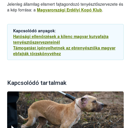
Jelenleg államilag elismert fajtagondozó tenyésztőszervezete és
a kép forrása: a
Magyarországi Erdélyi Kopó Klub
.
Kapcsolódó anyagok
:
Hatósági ellenőrzések a kilenc magyar kutyafajta
tenyésztőszervezeteinél
Támogatást igényelhetnek az ebtenyésztőka magyar
ebfajták törzskönyvéhez
Kapcsolódó tartalmak