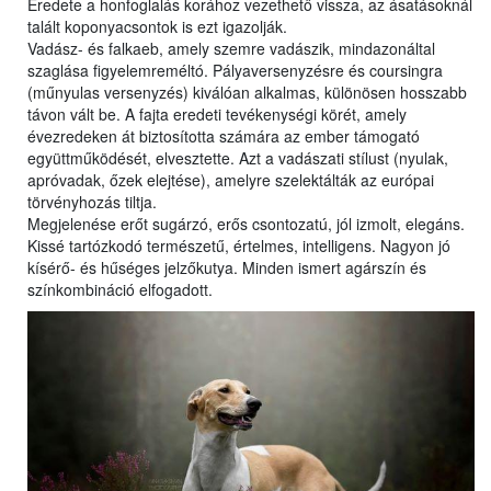
Eredete a honfoglalás korához vezethető vissza, az ásatásoknál
talált koponyacsontok is ezt igazolják.
Vadász- és falkaeb, amely szemre vadászik, mindazonáltal
szaglása figyelemreméltó. Pályaversenyzésre és coursingra
(műnyulas versenyzés) kiválóan alkalmas, különösen hosszabb
távon vált be. A fajta eredeti tevékenységi körét, amely
évezredeken át biztosította számára az ember támogató
együttműködését, elvesztette. Azt a vadászati stílust (nyulak,
apróvadak, őzek elejtése), amelyre szelektálták az európai
törvényhozás tiltja.
Megjelenése erőt sugárzó, erős csontozatú, jól izmolt, elegáns.
Kissé tartózkodó természetű, értelmes, intelligens. Nagyon jó
kísérő- és hűséges jelzőkutya. Minden ismert agárszín és
színkombináció elfogadott.