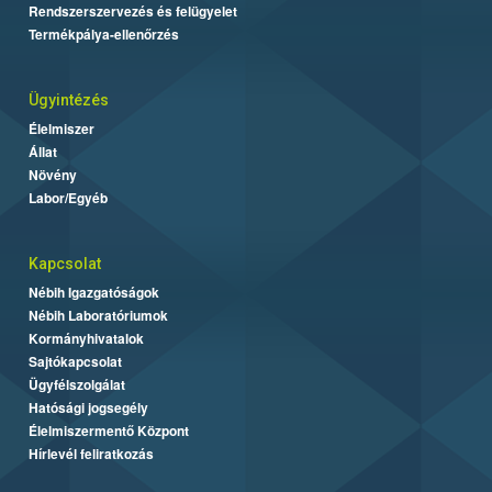
Rendszerszervezés és felügyelet
Termékpálya-ellenőrzés
Ügyintézés
Élelmiszer
Állat
Növény
Labor/Egyéb
Kapcsolat
Nébih Igazgatóságok
Nébih Laboratóriumok
Kormányhivatalok
Sajtókapcsolat
Ügyfélszolgálat
Hatósági jogsegély
Élelmiszermentő Központ
Hírlevél feliratkozás