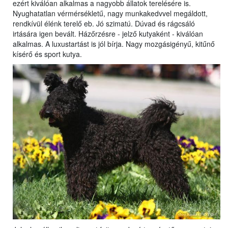
ezért kiválóan alkalmas a nagyobb állatok terelésére is.
Nyughatatlan vérmérsékletű, nagy munkakedvvel megáldott,
rendkívül élénk terelő eb. Jó szimatú. Dúvad és rágcsáló
irtására igen bevált. Házőrzésre - jelző kutyaként - kiválóan
alkalmas. A luxustartást is jól bírja. Nagy mozgásigényű, kitűnő
kísérő és sport kutya.