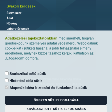
Gyakori kérdések
Élelmiszer
Állat
Növény
Laboratóriumok
Labor/Egyéb
Adatkezelési tájékoztatónkban
megismerheti, hogyan
gondoskodunk személyes adatai védelméről. Weboldalunk
cookie-kat (sütiket) használ a jobb felhasználói élmény
érdekében, melynek biztosításához kérjük, kattintson az
„Elfogadom” gombra.
Statisztikai célú sütik
Nemzeti Élelmiszerlánc-biztonsági Hivatal
Hirdetési célú sütik
Cím: 1024 Budapest, Keleti Károly utca. 24.
Alapműködést biztosító és funkcionális sütik
Levelezési cím: 1525 Budapest. Pf. 30.
ÖSSZES SÜTI ELFOGADÁSA
E-mail:
ugyfelszolgalat@nebih.gov.hu
Zöld szám: 06-80/263-244
KIVÁLASZTOTT SÜTIK ELFOGADÁSA