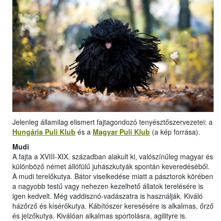
Jelenleg államilag elismert fajtagondozó tenyésztőszervezetei: a
Hungária Puli Klub
és a
Magyar Puli Klub
(a kép forrása).
Mudi
A fajta a XVIII-XIX. században alakult ki, valószínűleg magyar és
különböző német állófülű juhászkutyák spontán keveredéséből.
A mudi terelőkutya. Bátor viselkedése miatt a pásztorok körében
a nagyobb testű vagy nehezen kezelhető állatok terelésére is
igen kedvelt. Még vaddisznó-vadászatra is használják. Kiváló
házőrző és kísérőkutya. Kábítószer keresésére is alkalmas, őrző
és jelzőkutya. Kiválóan alkalmas sportolásra, agilityre is.