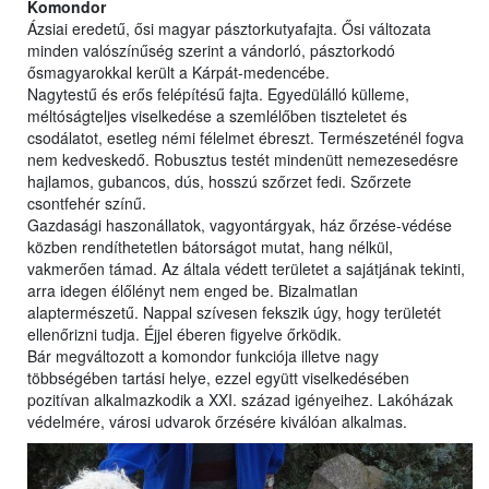
Komondor
Ázsiai eredetű, ősi magyar pásztorkutyafajta. Ősi változata
minden valószínűség szerint a vándorló, pásztorkodó
ősmagyarokkal került a Kárpát-medencébe.
Nagytestű és erős felépítésű fajta. Egyedülálló külleme,
méltóságteljes viselkedése a szemlélőben tiszteletet és
csodálatot, esetleg némi félelmet ébreszt. Természeténél fogva
nem kedveskedő. Robusztus testét mindenütt nemezesedésre
hajlamos, gubancos, dús, hosszú szőrzet fedi. Szőrzete
csontfehér színű.
Gazdasági haszonállatok, vagyontárgyak, ház őrzése-védése
közben rendíthetetlen bátorságot mutat, hang nélkül,
vakmerően támad. Az általa védett területet a sajátjának tekinti,
arra idegen élőlényt nem enged be. Bizalmatlan
alaptermészetű. Nappal szívesen fekszik úgy, hogy területét
ellenőrizni tudja. Éjjel éberen figyelve őrködik.
Bár megváltozott a komondor funkciója illetve nagy
többségében tartási helye, ezzel együtt viselkedésében
pozitívan alkalmazkodik a XXI. század igényeihez. Lakóházak
védelmére, városi udvarok őrzésére kiválóan alkalmas.