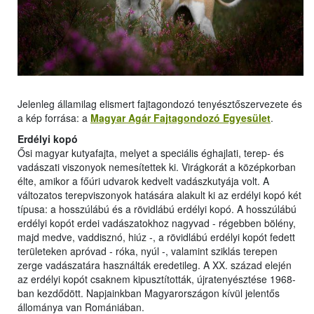
Jelenleg államilag elismert fajtagondozó tenyésztőszervezete és
a kép forrása: a
Magyar Agár Fajtagondozó Egyesület
.
Erdélyi kopó
Ősi magyar kutyafajta, melyet a speciális éghajlati, terep- és
vadászati viszonyok nemesítettek ki. Virágkorát a középkorban
élte, amikor a főúri udvarok kedvelt vadászkutyája volt. A
változatos terepviszonyok hatására alakult ki az erdélyi kopó két
típusa: a hosszúlábú és a rövidlábú erdélyi kopó. A hosszúlábú
erdélyi kopót erdei vadászatokhoz nagyvad - régebben bölény,
majd medve, vaddisznó, hiúz -, a rövidlábú erdélyi kopót fedett
területeken apróvad - róka, nyúl -, valamint sziklás terepen
zerge vadászatára használták eredetileg. A XX. század elején
az erdélyi kopót csaknem kipusztították, újratenyésztése 1968-
ban kezdődött. Napjainkban Magyarországon kívül jelentős
állománya van Romániában.