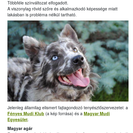
Többféle színváltozat elfogadott.
A viszonylag rövid szőre és alkalmazkodó képessége miatt
lakásban is probléma nélkül tartható.
Jelenleg államilag elismert fajtagondozó tenyésztőszervezetei: a
Fényes Mudi Klub
(a kép forrása) és a
Magyar Mudi
Egyesület
.
Magyar agár