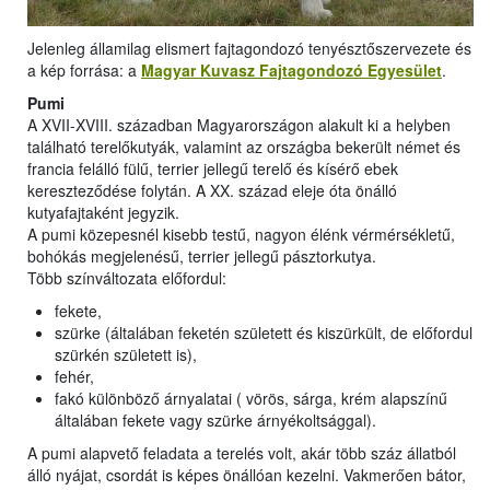
Jelenleg államilag elismert fajtagondozó tenyésztőszervezete és
a kép forrása: a
Magyar Kuvasz Fajtagondozó Egyesület
.
Pumi
A XVII-XVIII. században Magyarországon alakult ki a helyben
található terelőkutyák, valamint az országba bekerült német és
francia felálló fülű, terrier jellegű terelő és kísérő ebek
kereszteződése folytán. A XX. század eleje óta önálló
kutyafajtaként jegyzik.
A pumi közepesnél kisebb testű, nagyon élénk vérmérsékletű,
bohókás megjelenésű, terrier jellegű pásztorkutya.
Több színváltozata előfordul:
fekete,
szürke (általában feketén született és kiszürkült, de előfordul
szürkén született is),
fehér,
fakó különböző árnyalatai ( vörös, sárga, krém alapszínű
általában fekete vagy szürke árnyékoltsággal).
A pumi alapvető feladata a terelés volt, akár több száz állatból
álló nyájat, csordát is képes önállóan kezelni. Vakmerően bátor,