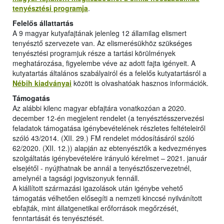
tenyésztési programja
.
Felelős állattartás
A 9 magyar kutyafajtának jelenleg 12 államilag elismert
tenyésztő szervezete van. Az elismerésükhöz szükséges
tenyésztési programjuk része a tartási körülmények
meghatározása, figyelembe véve az adott fajta igényeit. A
kutyatartás általános szabályairól és a felelős kutyatartásról a
Nébih kiadványai
között is olvashatóak hasznos információk.
Támogatás
Az alábbi kilenc magyar ebfajtára vonatkozóan a 2020.
december 12-én megjelent rendelet (a tenyésztésszervezési
feladatok támogatása igénybevételének részletes feltételeiről
szóló 43/2014. (XII. 29.) FM rendelet módosításáról szóló
62/2020. (XII. 12.)) alapján az ebtenyésztők a kedvezményes
szolgáltatás igénybevételére irányuló kérelmet – 2021. január
elsejétől - nyújthatnak be annál a tenyésztőszervezetnél,
amelynél a tagsági jogviszonyuk fennáll.
A kiállított származási igazolások után igénybe vehető
támogatás vélhetően elősegíti a nemzeti kinccsé nyilvánított
ebfajták, mint állatgenetikai erőforrások megőrzését,
fenntartását és tenyésztését.