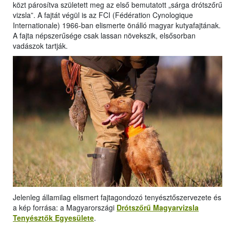
közt párosítva született meg az első bemutatott „sárga drótszőrű
vizsla”. A fajtát végül is az FCI (Fédération Cynologique
Internationale) 1966-ban elismerte önálló magyar kutyafajtának.
A fajta népszerűsége csak lassan növekszik, elsősorban
vadászok tartják.
Jelenleg államilag elismert fajtagondozó tenyésztőszervezete és
a kép forrása: a Magyarországi
Drótszőrű Magyarvizsla
Tenyésztők Egyesülete
.