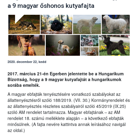
a 9 magyar őshonos kutyafajta
2020. december 22, kedd
2017. március 21-én Egerben jelentette be a Hungarikum
Bizottság, hogy a 9 magyar kutyafajtát a hungarikumok
sorába emelték.
A magyar ebfajták tenyésztésére vonatkozó szabályokat az
állattenyésztésről szóló 188/2019. (VII. 30.) Kormányrendelet és
az állattenyésztés részletes szabályairól szóló 45/2019 (IX.25)
szóló AM rendelet tartalmazza. Magyar ebfajtának – az AM
rendelet 18. számú melléklete alapján – a következő ebfajták
minősülnek. (A fajta nevére kattintva annak leírásához navigál
az oldal.)