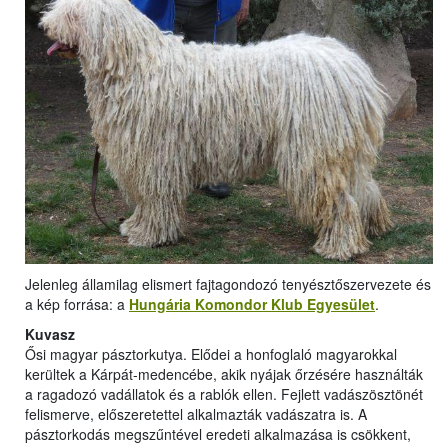
Jelenleg államilag elismert fajtagondozó tenyésztőszervezete és
a kép forrása: a
Hungária Komondor Klub Egyesület
.
Kuvasz
Ősi magyar pásztorkutya. Elődei a honfoglaló magyarokkal
kerültek a Kárpát-medencébe, akik nyájak őrzésére használták
a ragadozó vadállatok és a rablók ellen. Fejlett vadászösztönét
felismerve, előszeretettel alkalmazták vadászatra is. A
pásztorkodás megszűntével eredeti alkalmazása is csökkent,