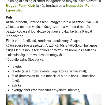
Jelenleg államilag elismert fajtagondozó tenyésztőszervezetei: a
Magyar Pumi Klub
(a kép forrása) és a
Nemzetközi Pumi
Egyesület
.
Puli
Ázsiai eredetű, közepes testű magyar terelő pásztorkutya. Ősi
változata minden valószínűség szerint a vándorló nomád
pásztorkodással foglalkozó ősmagyarokkal került a Kárpát-
medencébe.
Élénk vérmérsékletű, rendkívül tanulékony. A fajta
különlegessége a szőrzet. A szőrköntös a kölyökkori hullámos,
csigás lefutásból a felnőttkori nemezek, zsinórok és szalagok
kialakulásáig több változáson megy át.
Többféle színváltozata van:
fekete;
fekete (kissé rozsdavörös vagy szürke árnyalattal);
fakó (határozott fekete maszkkal a pofa körül – maszkos
fakó);
szürke;
gyöngyfehér (zsemleszínű árnyalattól mentes).