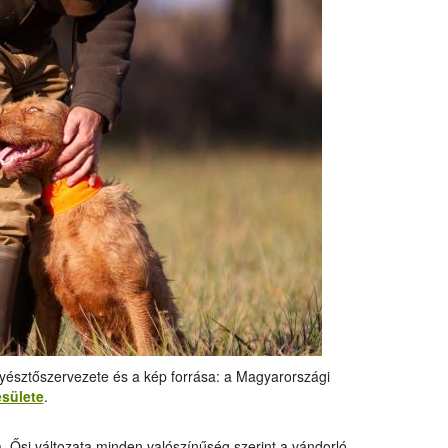
nyésztőszervezete és a kép forrása: a Magyarországi
sülete
.
a. Ősi változata minden valószínűség szerint a vándorló,