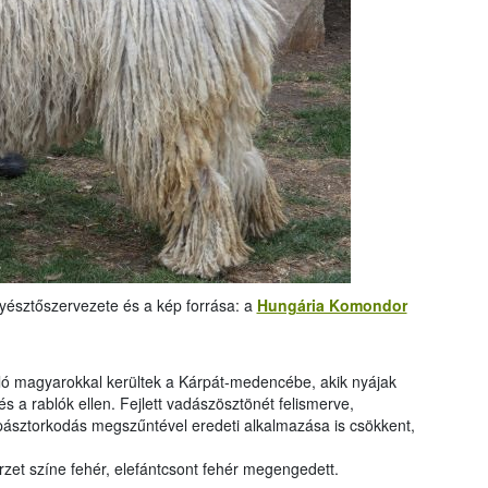
nyésztőszervezete és a kép forrása: a
Hungária Komondor
ló magyarokkal kerültek a Kárpát-medencébe, akik nyájak
s a rablók ellen. Fejlett vadászösztönét felismerve,
 pásztorkodás megszűntével eredeti alkalmazása is csökkent,
őrzet színe fehér, elefántcsont fehér megengedett.