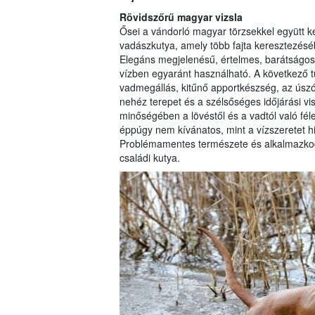
Rövidszőrű magyar vizsla
Ősei a vándorló magyar törzsekkel együtt k
vadászkutya, amely több fajta keresztezésébő
Elegáns megjelenésű, értelmes, barátságos,
vízben egyaránt használható. A következő tu
vadmegállás, kitűnő apportkészség, az úszó
nehéz terepet és a szélsőséges időjárási v
minőségében a lövéstől és a vadtól való fél
éppúgy nem kívánatos, mint a vízszeretet h
Problémamentes természete és alkalmazkod
családi kutya.