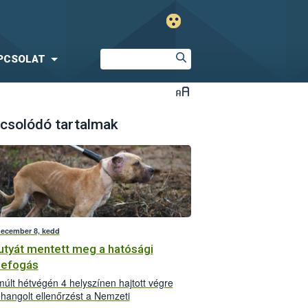
PCSOLAT
csolódó tartalmak
december 8, kedd
utyát mentett meg a hatósági
zefogás
múlt hétvégén 4 helyszínen hajtott végre
hangolt ellenőrzést a Nemzeti