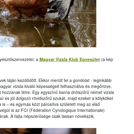
nyésztőszervezetei: a
Magyar Vizsla Klub Egyesület
(a kép
vek táján kezdődött. Ekkor merült fel a gondolat - leginkább
agyar vizsla kiváló képességeit felhasználva és megőrizve,
tát hozzanak létre. Egy egyszínű barna drótszőrű német vizsla
ú és jól dolgozó rövidszőrű szukát, majd ezeket a kölyköket
a is – és egymás közt párosítva született meg az első
t végül is az FCI (Fédération Cynologique Internationale)
ának. A fajta népszerűsége csak lassan növekszik,