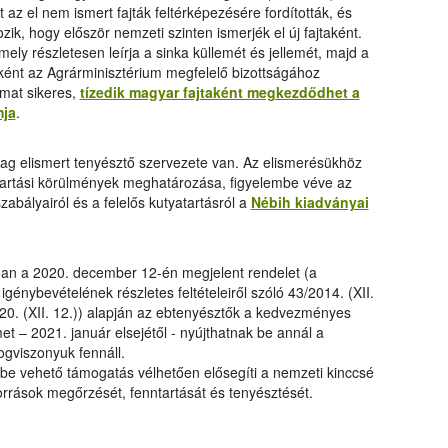
 az el nem ismert fajták feltérképezésére fordították, és
zik, hogy először nemzeti szinten ismerjék el új fajtaként.
ely részletesen leírja a sinka küllemét és jellemét, majd a
tként az Agrárminisztérium megfelelő bizottságához
mat sikeres,
tízedik magyar fajtaként megkezdődhet a
mja
.
lag elismert tenyésztő szervezete van. Az elismerésükhöz
tartási körülmények meghatározása, figyelembe véve az
szabályairól és a felelős kutyatartásról a
Nébih kiadványai
óan a 2020. december 12-én megjelent rendelet (a
génybevételének részletes feltételeiről szóló 43/2014. (XII.
20. (XII. 12.)) alapján az ebtenyésztők a kedvezményes
et – 2021. január elsejétől - nyújthatnak be annál a
ogviszonyuk fennáll.
nybe vehető támogatás vélhetően elősegíti a nemzeti kinccsé
rőforrások megőrzését, fenntartását és tenyésztését.