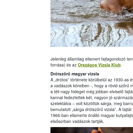
Jelenleg államilag elismert fajtagondozó te
forrása) és az
Országos Vizsla Klub
.
Drótszőrű magyar vizsla
A „drótos” története körülbelül az 1930-as é
a vadászok köreiben -, hogy a rövid szőrű m
a téli nagy hideget még jobban elviselő faj
kannal fedeztettek két, nagyon jó származás
szelektálva – volt közöttük sárga, meg barn
bemutatott „sárga drótszőrű vizsla”. A fajtá
1966-ban elismerte önálló magyar kutyafajt
elsősorban vadászok tartják.