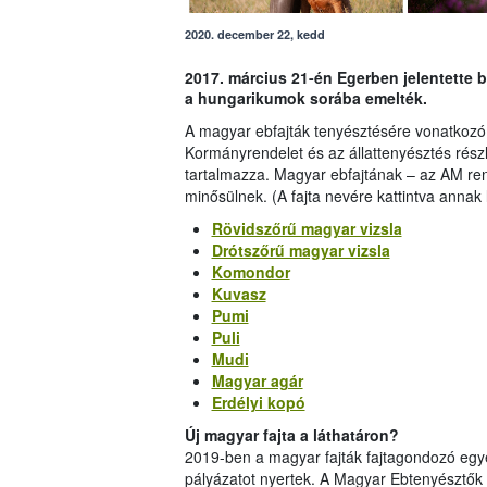
2020. december 22, kedd
2017. március 21-én Egerben jelentette 
a hungarikumok sorába emelték.
A magyar ebfajták tenyésztésére vonatkozó s
Kormányrendelet és az állattenyésztés részl
tartalmazza. Magyar ebfajtának – az AM ren
minősülnek. (A fajta nevére kattintva annak 
Rövidszőrű magyar vizsla
Drótszőrű magyar vizsla
Komondor
Kuvasz
Pumi
Puli
Mudi
Magyar agár
Erdélyi kopó
Új magyar fajta a láthatáron?
2019-ben a magyar fajták fajtagondozó egye
pályázatot nyertek. A Magyar Ebtenyészt