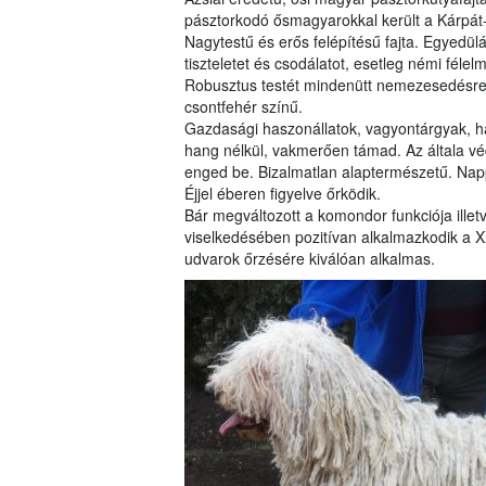
pásztorkodó ősmagyarokkal került a Kárpá
Nagytestű és erős felépítésű fajta. Egyedül
tiszteletet és csodálatot, esetleg némi fél
Robusztus testét mindenütt nemezesedésre 
csontfehér színű.
Gazdasági haszonállatok, vagyontárgyak, h
hang nélkül, vakmerően támad. Az általa véde
enged be. Bizalmatlan alaptermészetű. Nappal
Éjjel éberen figyelve őrködik.
Bár megváltozott a komondor funkciója illet
viselkedésében pozitívan alkalmazkodik a X
udvarok őrzésére kiválóan alkalmas.