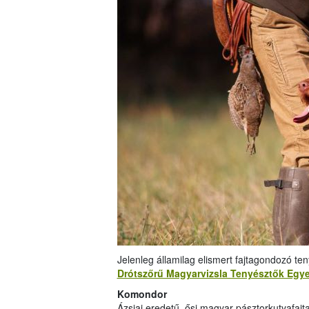
Jelenleg államilag elismert fajtagondozó te
Drótszőrű Magyarvizsla Tenyésztők Egye
Komondor
Ázsiai eredetű, ősi magyar pásztorkutyafajt