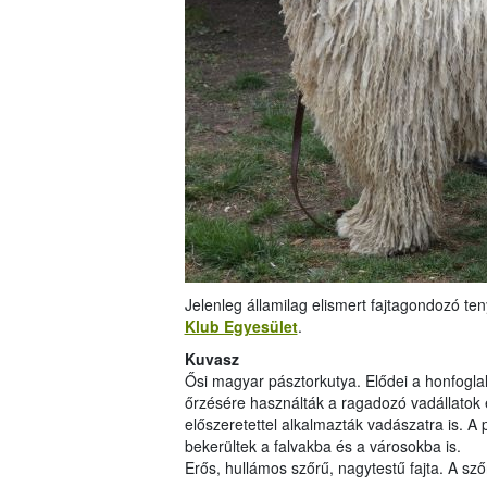
Jelenleg államilag elismert fajtagondozó te
Klub Egyesület
.
Kuvasz
Ősi magyar pásztorkutya. Elődei a honfogla
őrzésére használták a ragadozó vadállatok é
előszeretettel alkalmazták vadászatra is. A
bekerültek a falvakba és a városokba is.
Erős, hullámos szőrű, nagytestű fajta. A sz