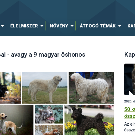
ÉLELMISZER
NÖVÉNY
ÁTFOGÓ TÉMÁK
KA
sai - avagy a 9 magyar őshonos
Kap
2020. 
50 k
öss
Az el
össze