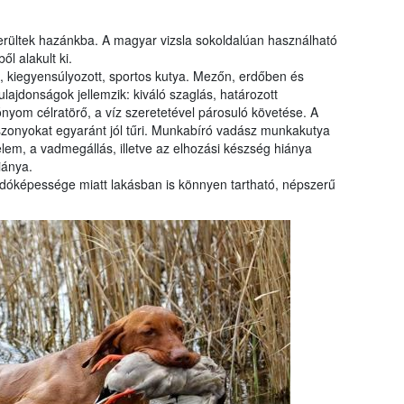
erültek hazánkba. A magyar vizsla sokoldalúan használható
l alakult ki.
 kiegyensúlyozott, sportos kutya. Mezőn, erdőben és
lajdonságok jellemzik: kiváló szaglás, határozott
nyom célratörő, a víz szeretetével párosuló követése. A
iszonyokat egyaránt jól tűri. Munkabíró vadász munkakutya
elem, a vadmegállás, illetve az elhozási készség hiánya
iánya.
óképessége miatt lakásban is könnyen tartható, népszerű