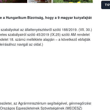
Élelm
Késze
TO
(KR N
egysé
be a Hungarikum Bizottság, hogy a 9 magyar kutyafajtát
köszö
kutyá
helye
zabályokat az állattenyésztésről szóló 188/2019. (VII. 30.)
etes szabályairól szóló 45/2019 (IX.25) szóló AM rendelet
delet 18. számú melléklete alapján – a következő ebfajták
leírásához navigál az oldal.)
sületei, az Agrárminisztérium segítségével, génmegőrzési
ők Országos Egyesületeinek Szövetségének (MEOESZ)