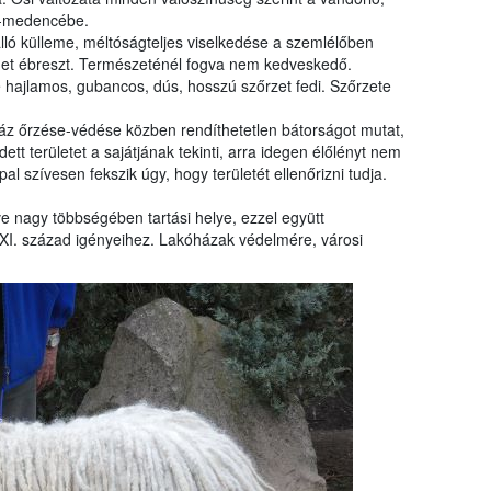
t-medencébe.
álló külleme, méltóságteljes viselkedése a szemlélőben
elmet ébreszt. Természeténél fogva nem kedveskedő.
hajlamos, gubancos, dús, hosszú szőrzet fedi. Szőrzete
áz őrzése-védése közben rendíthetetlen bátorságot mutat,
tt területet a sajátjának tekinti, arra idegen élőlényt nem
 szívesen fekszik úgy, hogy területét ellenőrizni tudja.
ve nagy többségében tartási helye, ezzel együtt
XI. század igényeihez. Lakóházak védelmére, városi