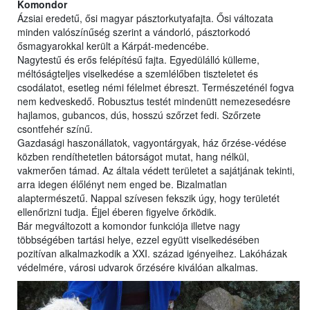
Komondor
Ázsiai eredetű, ősi magyar pásztorkutyafajta. Ősi változata
minden valószínűség szerint a vándorló, pásztorkodó
ősmagyarokkal került a Kárpát-medencébe.
Nagytestű és erős felépítésű fajta. Egyedülálló külleme,
méltóságteljes viselkedése a szemlélőben tiszteletet és
csodálatot, esetleg némi félelmet ébreszt. Természeténél fogva
nem kedveskedő. Robusztus testét mindenütt nemezesedésre
hajlamos, gubancos, dús, hosszú szőrzet fedi. Szőrzete
csontfehér színű.
Gazdasági haszonállatok, vagyontárgyak, ház őrzése-védése
közben rendíthetetlen bátorságot mutat, hang nélkül,
vakmerően támad. Az általa védett területet a sajátjának tekinti,
arra idegen élőlényt nem enged be. Bizalmatlan
alaptermészetű. Nappal szívesen fekszik úgy, hogy területét
ellenőrizni tudja. Éjjel éberen figyelve őrködik.
Bár megváltozott a komondor funkciója illetve nagy
többségében tartási helye, ezzel együtt viselkedésében
pozitívan alkalmazkodik a XXI. század igényeihez. Lakóházak
védelmére, városi udvarok őrzésére kiválóan alkalmas.