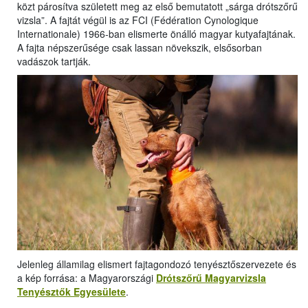
közt párosítva született meg az első bemutatott „sárga drótszőrű
vizsla”. A fajtát végül is az FCI (Fédération Cynologique
Internationale) 1966-ban elismerte önálló magyar kutyafajtának.
A fajta népszerűsége csak lassan növekszik, elsősorban
vadászok tartják.
Jelenleg államilag elismert fajtagondozó tenyésztőszervezete és
a kép forrása: a Magyarországi
Drótszőrű Magyarvizsla
Tenyésztők Egyesülete
.