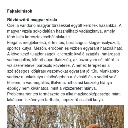
Fajtaleírások
Rövidszőrű magyar vizsla
Ősei a vándorló magyar törzsekkel együtt kerültek hazánkba. A
magyar vizsla sokoldalúan használható vadászkutya, amely
több fajta keresztezéséből alakult ki.
Elegáns megjelenésű, értelmes, barátságos, kiegyensúlyozott,
sportos kutya. Mezőn, erdőben és vízben egyaránt használható.
A következő tulajdonságok jellemzik: kiváló szaglás, határozott
vadmegállás, kitűnő apportkészség, az úszónyom célratörő, a
víz szeretetével párosuló követése. A nehéz terepet és a
szélsőséges időjárási viszonyokat egyaránt jól tűri. Munkabíró
vadász munkakutya minőségében a lövéstől és a vadtól való
félelem, a vadmegállás, illetve az elhozási készség hiánya
éppúgy nem kívánatos, mint a vízszeretet hiánya.
Problémamentes természete és alkalmazkodóképessége miatt
lakásban is könnyen tartható, népszerű családi kutya.