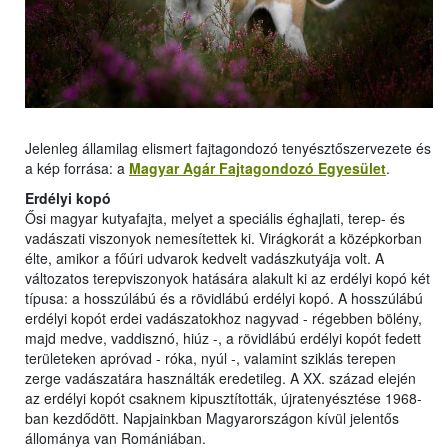
Jelenleg államilag elismert fajtagondozó tenyésztőszervezete és
a kép forrása: a
Magyar Agár Fajtagondozó Egyesület
.
Erdélyi kopó
Ősi magyar kutyafajta, melyet a speciális éghajlati, terep- és
vadászati viszonyok nemesítettek ki. Virágkorát a középkorban
élte, amikor a főúri udvarok kedvelt vadászkutyája volt. A
változatos terepviszonyok hatására alakult ki az erdélyi kopó két
típusa: a hosszúlábú és a rövidlábú erdélyi kopó. A hosszúlábú
erdélyi kopót erdei vadászatokhoz nagyvad - régebben bölény,
majd medve, vaddisznó, hiúz -, a rövidlábú erdélyi kopót fedett
területeken apróvad - róka, nyúl -, valamint sziklás terepen
zerge vadászatára használták eredetileg. A XX. század elején
az erdélyi kopót csaknem kipusztították, újratenyésztése 1968-
ban kezdődött. Napjainkban Magyarországon kívül jelentős
állománya van Romániában.