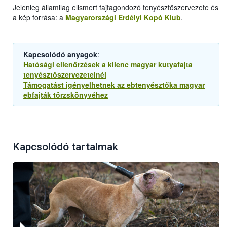
Jelenleg államilag elismert fajtagondozó tenyésztőszervezete és
a kép forrása: a
Magyarországi Erdélyi Kopó Klub
.
Kapcsolódó anyagok
:
Hatósági ellenőrzések a kilenc magyar kutyafajta
tenyésztőszervezeteinél
Támogatást igényelhetnek az ebtenyésztőka magyar
ebfajták törzskönyvéhez
Kapcsolódó tartalmak