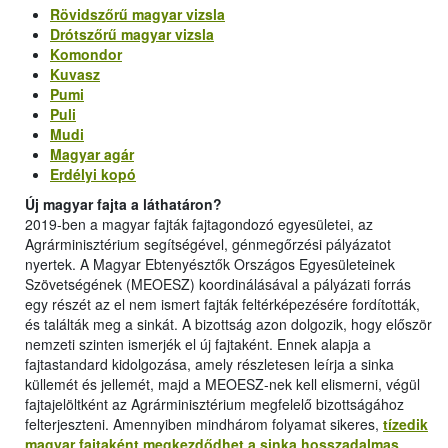
Rövidszőrű magyar vizsla
Drótszőrű magyar vizsla
Komondor
Kuvasz
Pumi
Puli
Mudi
Magyar agár
Erdélyi kopó
Új magyar fajta a láthatáron?
2019-ben a magyar fajták fajtagondozó egyesületei, az
Agrárminisztérium segítségével, génmegőrzési pályázatot
nyertek. A Magyar Ebtenyésztők Országos Egyesületeinek
Szövetségének (MEOESZ) koordinálásával a pályázati forrás
egy részét az el nem ismert fajták feltérképezésére fordították,
és találták meg a sinkát. A bizottság azon dolgozik, hogy először
nemzeti szinten ismerjék el új fajtaként. Ennek alapja a
fajtastandard kidolgozása, amely részletesen leírja a sinka
küllemét és jellemét, majd a MEOESZ-nek kell elismerni, végül
fajtajelöltként az Agrárminisztérium megfelelő bizottságához
felterjeszteni. Amennyiben mindhárom folyamat sikeres,
tízedik
magyar fajtaként megkezdődhet a sinka hosszadalmas