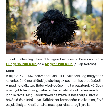
Jelenleg államilag elismert fajtagondozó tenyésztőszervezetei: a
Hungária Puli Klub
és a
Magyar Puli Klub
(a kép forrása).
Mudi
A fajta a XVIII-XIX. században alakult ki, valószínűleg magyar és
különböző német állófülű juhászkutyák spontán keveredéséből.
A mudi terelőkutya. Bátor viselkedése miatt a pásztorok körében
a nagyobb testű vagy nehezen kezelhető állatok terelésére is
igen kedvelt. Még vaddisznó-vadászatra is használják. Kiváló
házőrző és kísérőkutya. Kábítószer keresésére is alkalmas, őrző
és jelzőkutya. Kiválóan alkalmas sportolásra, agilityre is.