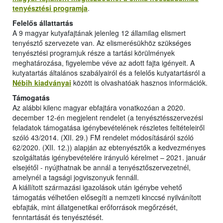
tenyésztési programja
.
Felelős állattartás
A 9 magyar kutyafajtának jelenleg 12 államilag elismert
tenyésztő szervezete van. Az elismerésükhöz szükséges
tenyésztési programjuk része a tartási körülmények
meghatározása, figyelembe véve az adott fajta igényeit. A
kutyatartás általános szabályairól és a felelős kutyatartásról a
Nébih kiadványai
között is olvashatóak hasznos információk.
Támogatás
Az alábbi kilenc magyar ebfajtára vonatkozóan a 2020.
december 12-én megjelent rendelet (a tenyésztésszervezési
feladatok támogatása igénybevételének részletes feltételeiről
szóló 43/2014. (XII. 29.) FM rendelet módosításáról szóló
62/2020. (XII. 12.)) alapján az ebtenyésztők a kedvezményes
szolgáltatás igénybevételére irányuló kérelmet – 2021. január
elsejétől - nyújthatnak be annál a tenyésztőszervezetnél,
amelynél a tagsági jogviszonyuk fennáll.
A kiállított származási igazolások után igénybe vehető
támogatás vélhetően elősegíti a nemzeti kinccsé nyilvánított
ebfajták, mint állatgenetikai erőforrások megőrzését,
fenntartását és tenyésztését.