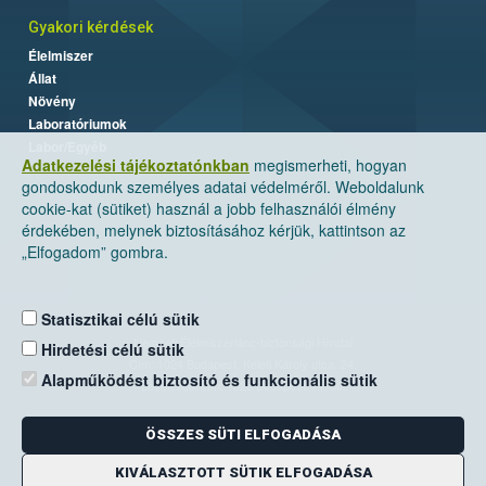
Gyakori kérdések
Élelmiszer
Állat
Növény
Laboratóriumok
Labor/Egyéb
Adatkezelési tájékoztatónkban
megismerheti, hogyan
gondoskodunk személyes adatai védelméről. Weboldalunk
cookie-kat (sütiket) használ a jobb felhasználói élmény
érdekében, melynek biztosításához kérjük, kattintson az
„Elfogadom” gombra.
Statisztikai célú sütik
Nemzeti Élelmiszerlánc-biztonsági Hivatal
Hirdetési célú sütik
Cím: 1024 Budapest, Keleti Károly utca. 24.
Alapműködést biztosító és funkcionális sütik
Levelezési cím: 1525 Budapest. Pf. 30.
ÖSSZES SÜTI ELFOGADÁSA
E-mail:
ugyfelszolgalat@nebih.gov.hu
Zöld szám: 06-80/263-244
KIVÁLASZTOTT SÜTIK ELFOGADÁSA