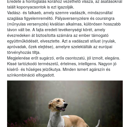
Eredete a honfoglalás korához vezethető vissza, az ásatásoknál
talált koponyacsontok is ezt igazolják.
Vadász- és falkaeb, amely szemre vadászik, mindazonáltal
szaglása figyelemreméltó. Pályaversenyzésre és coursingra
(műnyulas versenyzés) kiválóan alkalmas, különösen hosszabb
távon vált be. A fajta eredeti tevékenységi körét, amely
évezredeken át biztosította számára az ember támogató
együttműködését, elvesztette. Azt a vadászati stílust (nyulak,
apróvadak, őzek elejtése), amelyre szelektálták az európai
törvényhozás tiltja.
Megjelenése erőt sugárzó, erős csontozatú, jól izmolt, elegáns.
Kissé tartózkodó természetű, értelmes, intelligens. Nagyon jó
kísérő- és hűséges jelzőkutya. Minden ismert agárszín és
színkombináció elfogadott.