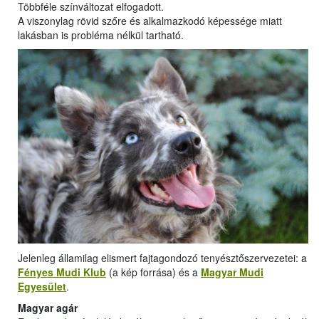
Többféle színváltozat elfogadott.
A viszonylag rövid szőre és alkalmazkodó képessége miatt
lakásban is probléma nélkül tartható.
Jelenleg államilag elismert fajtagondozó tenyésztőszervezetei: a
Fényes Mudi Klub
(a kép forrása) és a
Magyar Mudi
Egyesület
.
Magyar agár