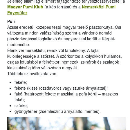
Jelenleg államilag elismert fajtagondozó tenyésztőszervezetei: a
Magyar Pumi Klub
(a kép forrása) és a
Nemzetközi Pumi
Egyesület
.
Puli
Ázsiai eredetű, közepes testű magyar terelő pásztorkutya. Ősi
változata minden valószínűség szerint a vándorló nomád
pásztorkodással foglalkozó ősmagyarokkal került a Kárpát-
medencébe.
Élénk vérmérsékletű, rendkívül tanulékony. A fajta
különlegessége a szőrzet. A szőrköntös a kölyökkori hullámos,
csigás lefutásból a felnőttkori nemezek, zsinórok és szalagok
kialakulásáig több változáson megy át.
Többféle színváltozata van:
fekete;
fekete (kissé rozsdavörös vagy szürke árnyalattal);
fakó (határozott fekete maszkkal a pofa körül – maszkos
fakó);
szürke;
gyöngyfehér (zsemleszínű árnyalattól mentes).