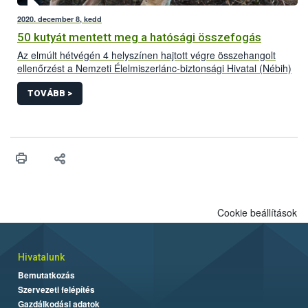
2020. december 8, kedd
50 kutyát mentett meg a hatósági összefogás
Az elmúlt hétvégén 4 helyszínen hajtott végre összehangolt
ellenőrzést a Nemzeti Élelmiszerlánc-biztonsági Hivatal (Nébih)
a Készenléti Rendőrség Nemzeti Nyomozó Iroda (KR NNI)
szervezésében, további rendőri egységekkel együttműködve. A
TOVÁBB >
közös akciónak köszönhetően 50 rossz körülmények között
tartott kutyát sikerült megmenteni és biztonságba helyezni.
Cookie beállítások
Hivatalunk
Bemutatkozás
Szervezeti felépítés
Gazdálkodási adatok