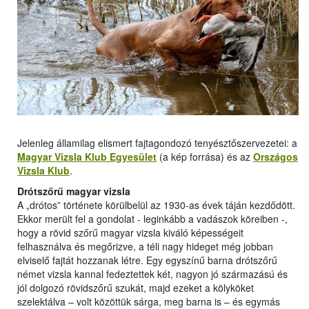
Jelenleg államilag elismert fajtagondozó tenyésztőszervezetei: a
Magyar Vizsla Klub Egyesület
(a kép forrása) és az
Országos
Vizsla Klub
.
Drótszőrű magyar vizsla
A „drótos” története körülbelül az 1930-as évek táján kezdődött.
Ekkor merült fel a gondolat - leginkább a vadászok köreiben -,
hogy a rövid szőrű magyar vizsla kiváló képességeit
felhasználva és megőrizve, a téli nagy hideget még jobban
elviselő fajtát hozzanak létre. Egy egyszínű barna drótszőrű
német vizsla kannal fedeztettek két, nagyon jó származású és
jól dolgozó rövidszőrű szukát, majd ezeket a kölyköket
szelektálva – volt közöttük sárga, meg barna is – és egymás