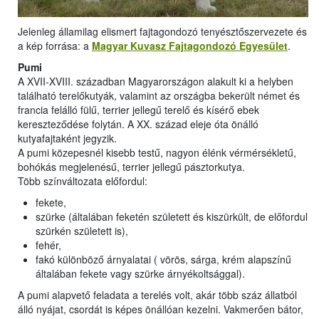
Jelenleg államilag elismert fajtagondozó tenyésztőszervezete és
a kép forrása: a
Magyar Kuvasz Fajtagondozó Egyesület
.
Pumi
A XVII-XVIII. században Magyarországon alakult ki a helyben
található terelőkutyák, valamint az országba bekerült német és
francia felálló fülű, terrier jellegű terelő és kísérő ebek
kereszteződése folytán. A XX. század eleje óta önálló
kutyafajtaként jegyzik.
A pumi közepesnél kisebb testű, nagyon élénk vérmérsékletű,
bohókás megjelenésű, terrier jellegű pásztorkutya.
Több színváltozata előfordul:
fekete,
szürke (általában feketén született és kiszürkült, de előfordul
szürkén született is),
fehér,
fakó különböző árnyalatai ( vörös, sárga, krém alapszínű
általában fekete vagy szürke árnyékoltsággal).
A pumi alapvető feladata a terelés volt, akár több száz állatból
álló nyájat, csordát is képes önállóan kezelni. Vakmerően bátor,