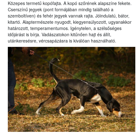
Közepes termetű kopófajta. A kopó szőrének alapszíne fekete.
Cserszínű jegyek (pont formájában mindig található a
szemboltíven) és fehér jegyek vannak rajta. Jóindulatú, bátor,
kitartó. Alaptermészete nyugodt, kiegyensúlyozott, ugyanakkor
határozott, temperamentumos. Igénytelen, a szélsőséges
időjárást is bírja. Vadászatokon kitűnően hajt és állít,
utánkeresésre, vércsapázásra is kiválóan használható.