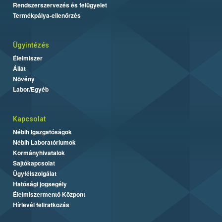
Rendszerszervezés és felügyelet
Termékpálya-ellenőrzés
Ügyintézés
Élelmiszer
Állat
Növény
Labor/Egyéb
Kapcsolat
Nébih Igazgatóságok
Nébih Laboratóriumok
Kormányhivatalok
Sajtókapcsolat
Ügyfélszolgálat
Hatósági jogsegély
Élelmiszermentő Központ
Hírlevél feliratkozás