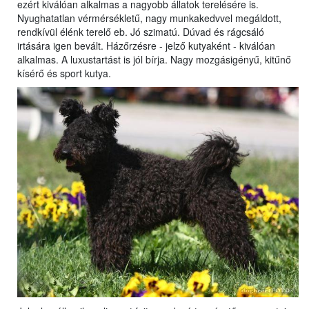
ezért kiválóan alkalmas a nagyobb állatok terelésére is.
Nyughatatlan vérmérsékletű, nagy munkakedvvel megáldott,
rendkívül élénk terelő eb. Jó szimatú. Dúvad és rágcsáló
irtására igen bevált. Házőrzésre - jelző kutyaként - kiválóan
alkalmas. A luxustartást is jól bírja. Nagy mozgásigényű, kitűnő
kísérő és sport kutya.