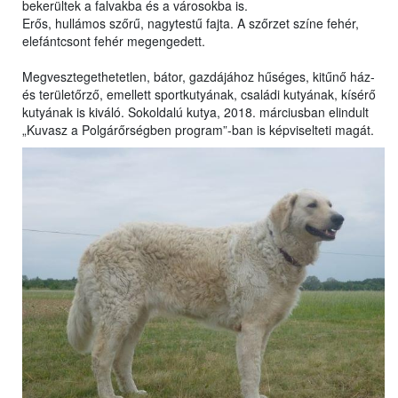
bekerültek a falvakba és a városokba is.
Erős, hullámos szőrű, nagytestű fajta. A szőrzet színe fehér,
elefántcsont fehér megengedett.
Megvesztegethetetlen, bátor, gazdájához hűséges, kitűnő ház-
és területőrző, emellett sportkutyának, családi kutyának, kísérő
kutyának is kiváló. Sokoldalú kutya, 2018. márciusban elindult
„Kuvasz a Polgárőrségben program”-ban is képviselteti magát.