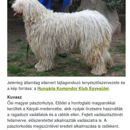
Jelenleg államilag elismert fajtagondozó tenyésztőszervezete és
a kép forrása: a
Hungária Komondor Klub Egyesület
.
Kuvasz
Ősi magyar pásztorkutya. Elődei a honfoglaló magyarokkal
kerültek a Kárpát-medencébe, akik nyájak őrzésére használták
a ragadozó vadállatok és a rablók ellen. Fejlett vadászösztönét
felismerve, előszeretettel alkalmazták vadászatra is. A
pásztorkodás megszűntével eredeti alkalmazása is csökkent,