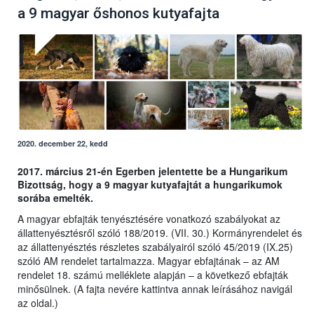
a 9 magyar őshonos kutyafajta
2020. december 22, kedd
2017. március 21-én Egerben jelentette be a Hungarikum
Bizottság, hogy a 9 magyar kutyafajtát a hungarikumok
sorába emelték.
A magyar ebfajták tenyésztésére vonatkozó szabályokat az
állattenyésztésről szóló 188/2019. (VII. 30.) Kormányrendelet és
az állattenyésztés részletes szabályairól szóló 45/2019 (IX.25)
szóló AM rendelet tartalmazza. Magyar ebfajtának – az AM
rendelet 18. számú melléklete alapján – a következő ebfajták
minősülnek. (A fajta nevére kattintva annak leírásához navigál
az oldal.)