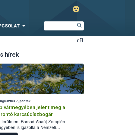
PCSOLAT
s hírek
augusztus 7, péntek
b vármegyében jelent meg a
srontó karcsúdíszbogár
 területen, Borsod-Abaúj-Zemplén
gyében is igazolta a Nemzeti
iszerlánc-biztonsági Hivatal (Nébih) a