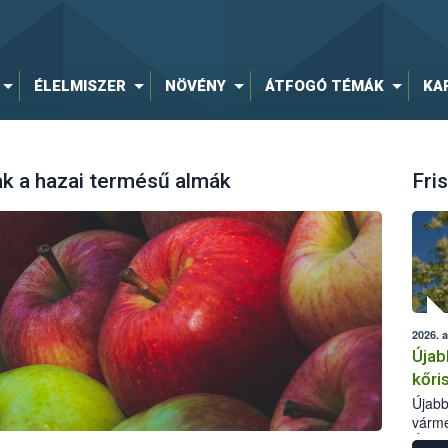
ÉLELMISZER
NÖVÉNY
ÁTFOGÓ TÉMÁK
KA
k a hazai termésű almák
Fris
2026. 
Újab
kőri
Újabb
várme
Élelm