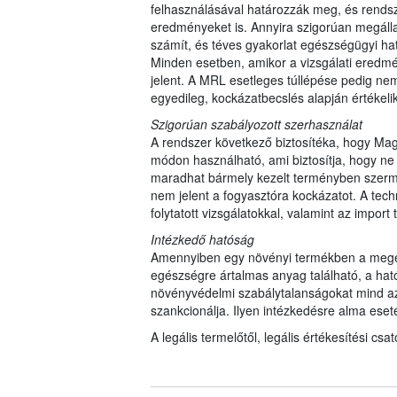
felhasználásával határozzák meg, és rendsz
eredményeket is. Annyira szigorúan megálla
számít, és téves gyakorlat egészségügyi hat
Minden esetben, amikor a vizsgálati eredmé
jelent. A MRL esetleges túllépése pedig nem
egyedileg, kockázatbecslés alapján értékeli
Szigorúan szabályozott szerhasználat
A rendszer következő biztosítéka, hogy Ma
módon használható, ami biztosítja, hogy ne
maradhat bármely kezelt terményben szerm
nem jelent a fogyasztóra kockázatot. A tech
folytatott vizsgálatokkal, valamint az impo
Intézkedő hatóság
Amennyiben egy növényi termékben a meg
egészségre ártalmas anyag található, a hat
növényvédelmi szabálytalanságokat mind az 
szankcionálja. Ilyen intézkedésre alma ese
A legális termelőtől, legális értékesítési c