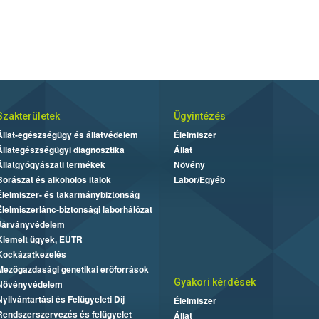
Szakterületek
Ügyintézés
Állat-egészségügy és állatvédelem
Élelmiszer
Állategészségügyi diagnosztika
Állat
Állatgyógyászati termékek
Növény
Borászat és alkoholos italok
Labor/Egyéb
Élelmiszer- és takarmánybiztonság
Élelmiszerlánc-biztonsági laborhálózat
Járványvédelem
Kiemelt ügyek, EUTR
Kockázatkezelés
Mezőgazdasági genetikai erőforrások
Gyakori kérdések
Növényvédelem
Nyilvántartási és Felügyeleti Díj
Élelmiszer
Rendszerszervezés és felügyelet
Állat