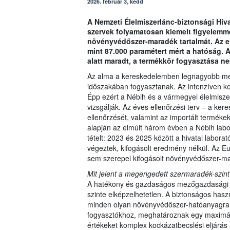
2026. február 3, kedd
A Nemzeti Élelmiszerlánc-biztonsági Hivat
szervek folyamatosan kiemelt figyelemm
növényvédőszer-maradék tartalmát. Az 
mint 87.000 paramétert mért a hatóság. 
alatt maradt, a termékkör fogyasztása ne
Az alma a kereskedelemben legnagyobb men
időszakában fogyasztanak. Az intenzíven ke
Épp ezért a Nébih és a vármegyei élelmisz
vizsgálják. Az éves ellenőrzési terv – a kere
ellenőrzését, valamint az importált termékek
alapján az elmúlt három évben a Nébih labo
tételt: 2023 és 2025 között a hivatal labor
végeztek, kifogásolt eredmény nélkül. Az E
sem szerepel kifogásolt növényvédőszer-m
Mit jelent a megengedett szermaradék-szint
A hatékony és gazdaságos mezőgazdasági t
szinte elképzelhetetlen. A biztonságos has
minden olyan növényvédőszer-hatóanyagra, 
fogyasztókhoz, meghatároznak egy maximál
értékeket komplex kockázatbecslési eljárás 