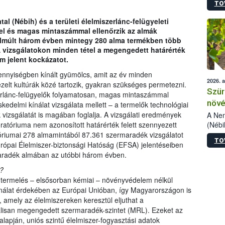
TO
kőris
jelen
al (Nébih) és a területi élelmiszerlánc-felügyeleti
talál
el és magas mintaszámmal ellenőrzik az almák
azono
elmúlt három évben mintegy 280 alma termékben több
folyta
A vizsgálatokon minden tétel a megengedett határérték
intéz
m jelent kockázatot.
össze
érdek
nyiségben kínált gyümölcs, amit az év minden
2026. 
zelt kultúrák közé tartozik, gyakran szükséges permetezni.
Szür
erlánc-felügyelők folyamatosan, magas mintaszámmal
növé
skedelmi kínálat vizsgálata mellett – a termelők technológiai
szől
 vizsgálatát is magában foglalja. A vizsgálati eredmények
A Nem
(Nébi
ratóriuma nem azonosított határérték felett szennyezett
Klart
atóriumai 278 almamintából 87.361 szermaradék vizsgálatot
TO
módos
urópai Élelmiszer-biztonsági Hatóság (EFSA) jelentéseiben
egész
aradék almában az utóbbi három évben.
felha
?
célja
ermelés – elsősorban kémiai – növényvédelem nélkül
lehet
ználat érdekében az Európai Unióban, így Magyarországon is
Az Or
amely az élelmiszereken keresztül eljuthat a
felha
isan megengedett szermaradék-szintet (MRL). Ezeket az
terme
alapján, uniós szintű élelmiszer-fogyasztási adatok