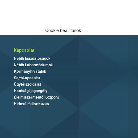
Cookie beállítások
Kapcsolat
Nébih Igazgatóságok
Nébih Laboratóriumok
Kormányhivatalok
Sajtókapcsolat
Ügyfélszolgálat
Hatósági jogsegély
Élelmiszermentő Központ
Hírlevél feliratkozás