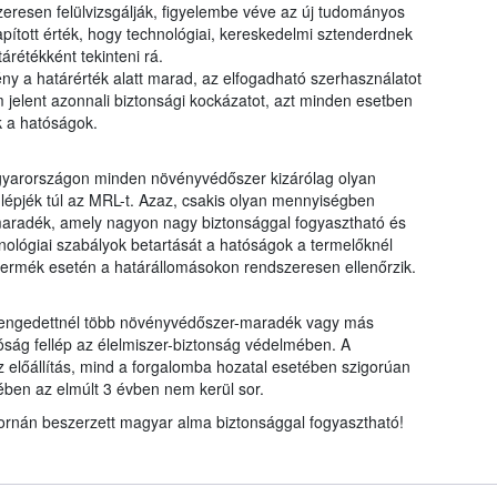
eresen felülvizsgálják, figyelembe véve az új tudományos
pított érték, hogy technológiai, kereskedelmi sztenderdnek
árétékként tekinteni rá.
ny a határérték alatt marad, az elfogadható szerhasználatot
 jelent azonnali biztonsági kockázatot, azt minden esetben
k a hatóságok.
gyarországon minden növényvédőszer kizárólag olyan
 lépjék túl az MRL-t. Azaz, csakis olyan mennyiségben
aradék, amely nagyon nagy biztonsággal fogyasztható és
nológiai szabályok betartását a hatóságok a termelőknél
rt termék esetén a határállomásokon rendszeresen ellenőrzik.
engedettnél több növényvédőszer-maradék vagy más
óság fellép az élelmiszer-biztonság védelmében. A
előállítás, mind a forgalomba hozatal esetében szigorúan
tében az elmúlt 3 évben nem kerül sor.
satornán beszerzett magyar alma biztonsággal fogyasztható!