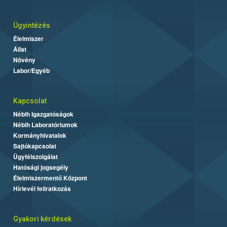
Ügyintézés
Élelmiszer
Állat
Növény
Labor/Egyéb
Kapcsolat
Nébih Igazgatóságok
Nébih Laboratóriumok
Kormányhivatalok
Sajtókapcsolat
Ügyfélszolgálat
Hatósági jogsegély
Élelmiszermentő Központ
Hírlevél feliratkozás
Gyakori kérdések