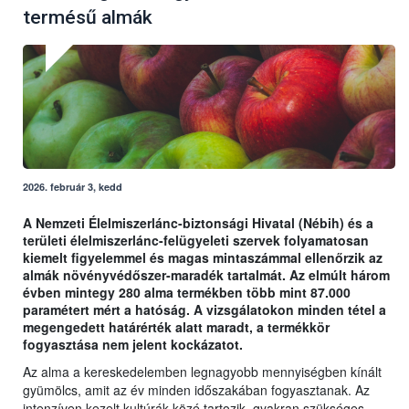
termésű almák
2026. február 3, kedd
A Nemzeti Élelmiszerlánc-biztonsági Hivatal (Nébih) és a
területi élelmiszerlánc-felügyeleti szervek folyamatosan
kiemelt figyelemmel és magas mintaszámmal ellenőrzik az
almák növényvédőszer-maradék tartalmát. Az elmúlt három
évben mintegy 280 alma termékben több mint 87.000
paramétert mért a hatóság. A vizsgálatokon minden tétel a
megengedett határérték alatt maradt, a termékkör
fogyasztása nem jelent kockázatot.
Az alma a kereskedelemben legnagyobb mennyiségben kínált
gyümölcs, amit az év minden időszakában fogyasztanak. Az
intenzíven kezelt kultúrák közé tartozik, gyakran szükséges