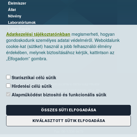
Élelmiszer
Állat
Növény
Laboratóriumok
Labor/Egyéb
Adatkezelési tájékoztatónkban
megismerheti, hogyan
gondoskodunk személyes adatai védelméről. Weboldalunk
cookie-kat (sütiket) használ a jobb felhasználói élmény
érdekében, melynek biztosításához kérjük, kattintson az
„Elfogadom” gombra.
Statisztikai célú sütik
Nemzeti Élelmiszerlánc-biztonsági Hivatal
Hirdetési célú sütik
Cím: 1024 Budapest, Keleti Károly utca. 24.
Alapműködést biztosító és funkcionális sütik
Levelezési cím: 1525 Budapest. Pf. 30.
ÖSSZES SÜTI ELFOGADÁSA
E-mail:
ugyfelszolgalat@nebih.gov.hu
Zöld szám: 06-80/263-244
KIVÁLASZTOTT SÜTIK ELFOGADÁSA
Telefon: 06-1/ 336-9000
Fax: 06-1/336-9479