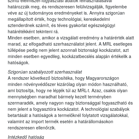
szintű élelmiszer-fogyasztási adatok felhasználásával
határozzák meg, és rendszeresen felülvizsgálják, figyelembe
véve az új tudományos eredményeket is. Annyira szigorúan
megállapított érték, hogy technológiai, kereskedelmi
sztenderdnek számít, és téves gyakorlat egészségügyi
határétékként tekinteni rá.
Minden esetben, amikor a vizsgálati eredmény a határérték alatt
marad, az elfogadható szerhasználatot jelent. A MRL esetleges
túllépése pedig nem jelent azonnali biztonsági kockázatot, azt
minden esetben egyedileg, kockázatbecslés alapján értékelik a
hatóságok.
Szigorúan szabályozott szerhasználat
A rendszer következő biztosítéka, hogy Magyarországon
minden növényvédőszer kizárólag olyan módon használható,
ami biztosítja, hogy ne lépjék túl az MRL-t. Azaz, csakis olyan
mennyiségben maradhat bármely kezelt terményben
szermaradék, amely nagyon nagy biztonsággal fogyasztható és
nem jelent a fogyasztóra kockázatot. A technológiai szabályok
betartását a hatóságok a termelőknél folytatott vizsgálatokkal,
valamint az import termék esetén a határállomásokon
rendszeresen ellenőrzik.
Intézkedő hatóság