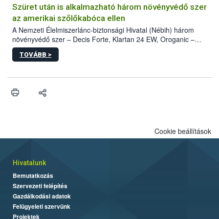
hatósággal is összehangolják a terjedés megállítása érdekében.
Szüret után is alkalmazható három növényvédő szer
az amerikai szőlőkabóca ellen
A Nemzeti Élelmiszerlánc-biztonsági Hivatal (Nébih) három
növényvédő szer – Decis Forte, Klartan 24 EW, Oroganic –
engedélyokiratát módosította, így azok a szüretet követően,
TOVÁBB >
egészen a vesszőérettség (BBCH 91) stádiumáig
felhasználhatóak a szőlőben. A kiterjesztések célja, hogy a korai
érésű szőlőkben is legyen lehetőség a károsító elleni további
védekezésre. Az Oroganic készítmény kis kiszerelésben kiskerti
felhasználók számára is elérhető és ökológiai termesztésben is
engedélyezett.
Cookie beállítások
Hivatalunk
Bemutatkozás
Szervezeti felépítés
Gazdálkodási adatok
Felügyeleti szervünk
Projektek