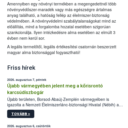
Amennyiben egy növényi termékben a megengedettnél több
növényvédőszer-maradék vagy más egészségre ártalmas
anyag található, a hatóság fellép az élelmiszer-biztonság
védelmében. A növényvédelmi szabálytalanságokat mind az
előállítás, mind a forgalomba hozatal esetében szigorúan
szankcionálja. Ilyen intézkedésre alma esetében az elmúlt 3
évben nem kerül sor.
A legális termelőtől, legális értékesítési csatornán beszerzett
magyar alma biztonsággal fogyasztható!
Friss hírek
2026. augusztus 7, péntek
Újabb vármegyében jelent meg a kőrisrontó
karcsúdíszbogár
Újabb területen, Borsod-Abaúj-Zemplén vármegyében is
igazolta a Nemzeti Élelmiszerlánc-biztonsági Hivatal (Nébih) a
kőrisrontó karcsúdíszbogár (Agrilus planipennis) jelenlétét. A
TOVÁBB >
kártevőt nem csak színcsapdában találták meg, de már fertőzött
fában is azonosították. A növényvédelmi szakemberek folytatják
az intenzív felderítést, emellett az intézkedéseket a szlovák
2026. augusztus 6, csütörtök