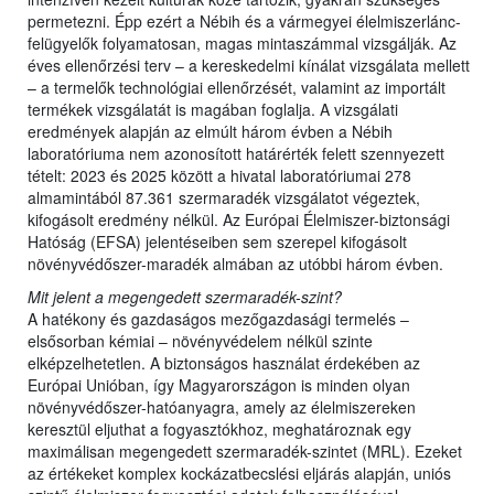
permetezni. Épp ezért a Nébih és a vármegyei élelmiszerlánc-
felügyelők folyamatosan, magas mintaszámmal vizsgálják. Az
éves ellenőrzési terv – a kereskedelmi kínálat vizsgálata mellett
– a termelők technológiai ellenőrzését, valamint az importált
termékek vizsgálatát is magában foglalja. A vizsgálati
eredmények alapján az elmúlt három évben a Nébih
laboratóriuma nem azonosított határérték felett szennyezett
tételt: 2023 és 2025 között a hivatal laboratóriumai 278
almamintából 87.361 szermaradék vizsgálatot végeztek,
kifogásolt eredmény nélkül. Az Európai Élelmiszer-biztonsági
Hatóság (EFSA) jelentéseiben sem szerepel kifogásolt
növényvédőszer-maradék almában az utóbbi három évben.
Mit jelent a megengedett szermaradék-szint?
A hatékony és gazdaságos mezőgazdasági termelés –
elsősorban kémiai – növényvédelem nélkül szinte
elképzelhetetlen. A biztonságos használat érdekében az
Európai Unióban, így Magyarországon is minden olyan
növényvédőszer-hatóanyagra, amely az élelmiszereken
keresztül eljuthat a fogyasztókhoz, meghatároznak egy
maximálisan megengedett szermaradék-szintet (MRL). Ezeket
az értékeket komplex kockázatbecslési eljárás alapján, uniós