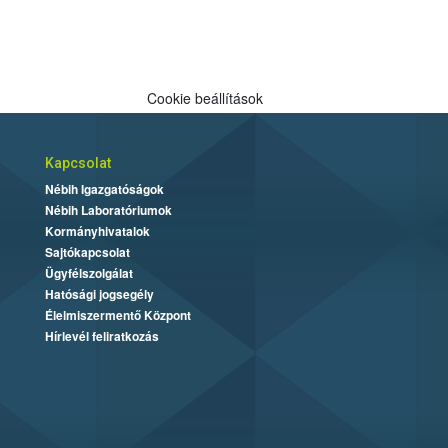
Cookie beállítások
Kapcsolat
Nébih Igazgatóságok
Nébih Laboratóriumok
Kormányhivatalok
Sajtókapcsolat
Ügyfélszolgálat
Hatósági jogsegély
Élelmiszermentő Központ
Hírlevél feliratkozás