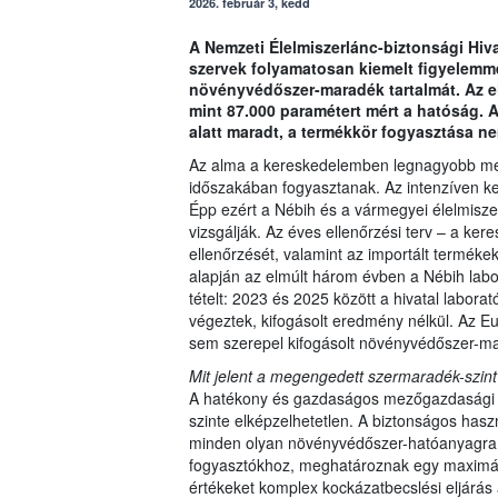
2026. február 3, kedd
A Nemzeti Élelmiszerlánc-biztonsági Hivat
szervek folyamatosan kiemelt figyelemm
növényvédőszer-maradék tartalmát. Az 
mint 87.000 paramétert mért a hatóság. 
alatt maradt, a termékkör fogyasztása ne
Az alma a kereskedelemben legnagyobb men
időszakában fogyasztanak. Az intenzíven ke
Épp ezért a Nébih és a vármegyei élelmisz
vizsgálják. Az éves ellenőrzési terv – a kere
ellenőrzését, valamint az importált termékek
alapján az elmúlt három évben a Nébih labo
tételt: 2023 és 2025 között a hivatal labor
végeztek, kifogásolt eredmény nélkül. Az E
sem szerepel kifogásolt növényvédőszer-m
Mit jelent a megengedett szermaradék-szint
A hatékony és gazdaságos mezőgazdasági t
szinte elképzelhetetlen. A biztonságos has
minden olyan növényvédőszer-hatóanyagra, 
fogyasztókhoz, meghatároznak egy maximál
értékeket komplex kockázatbecslési eljárás 