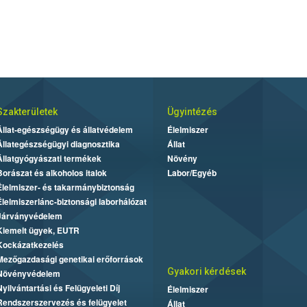
Szakterületek
Ügyintézés
Állat-egészségügy és állatvédelem
Élelmiszer
Állategészségügyi diagnosztika
Állat
Állatgyógyászati termékek
Növény
Borászat és alkoholos italok
Labor/Egyéb
Élelmiszer- és takarmánybiztonság
Élelmiszerlánc-biztonsági laborhálózat
Járványvédelem
Kiemelt ügyek, EUTR
Kockázatkezelés
Mezőgazdasági genetikai erőforrások
Gyakori kérdések
Növényvédelem
Nyilvántartási és Felügyeleti Díj
Élelmiszer
Rendszerszervezés és felügyelet
Állat