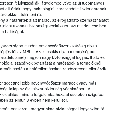
eresen felülvizsgálják, figyelembe véve az új tudományos
pított érték, hogy technológiai, kereskedelmi sztenderdnek
árétékként tekinteni rá.
ny a határérték alatt marad, az elfogadható szerhasználatot
 jelent azonnali biztonsági kockázatot, azt minden esetben
k a hatóságok.
gyarországon minden növényvédőszer kizárólag olyan
 lépjék túl az MRL-t. Azaz, csakis olyan mennyiségben
aradék, amely nagyon nagy biztonsággal fogyasztható és
nológiai szabályok betartását a hatóságok a termelőknél
rt termék esetén a határállomásokon rendszeresen ellenőrzik.
engedettnél több növényvédőszer-maradék vagy más
óság fellép az élelmiszer-biztonság védelmében. A
előállítás, mind a forgalomba hozatal esetében szigorúan
tében az elmúlt 3 évben nem kerül sor.
satornán beszerzett magyar alma biztonsággal fogyasztható!