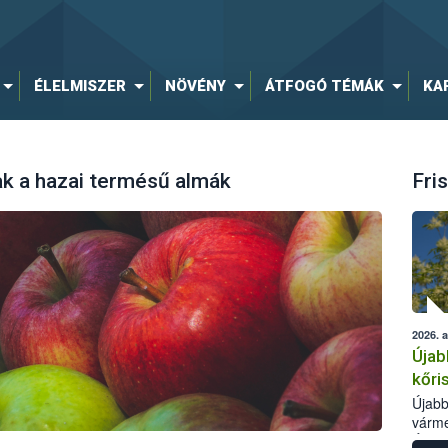
ÉLELMISZER
NÖVÉNY
ÁTFOGÓ TÉMÁK
KA
k a hazai termésű almák
Fris
2026. 
Újab
kőri
Újabb
várme
Élelm