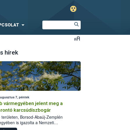
PCSOLAT
s hírek
augusztus 7, péntek
b vármegyében jelent meg a
srontó karcsúdíszbogár
 területen, Borsod-Abaúj-Zemplén
gyében is igazolta a Nemzeti
iszerlánc-biztonsági Hivatal (Nébih) a