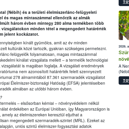
TO
kőris
jelen
al (Nébih) és a területi élelmiszerlánc-felügyeleti
talál
el és magas mintaszámmal ellenőrzik az almák
azono
elmúlt három évben mintegy 280 alma termékben több
folyta
A vizsgálatokon minden tétel a megengedett határérték
intéz
m jelent kockázatot.
össze
érdek
nyiségben kínált gyümölcs, amit az év minden
2026. 
zelt kultúrák közé tartozik, gyakran szükséges permetezni.
Szür
erlánc-felügyelők folyamatosan, magas mintaszámmal
növé
skedelmi kínálat vizsgálata mellett – a termelők technológiai
szől
 vizsgálatát is magában foglalja. A vizsgálati eredmények
A Nem
(Nébi
ratóriuma nem azonosított határérték felett szennyezett
Klart
atóriumai 278 almamintából 87.361 szermaradék vizsgálatot
TO
módos
urópai Élelmiszer-biztonsági Hatóság (EFSA) jelentéseiben
egész
aradék almában az utóbbi három évben.
felha
?
célja
ermelés – elsősorban kémiai – növényvédelem nélkül
lehet
ználat érdekében az Európai Unióban, így Magyarországon is
Az Or
amely az élelmiszereken keresztül eljuthat a
felha
isan megengedett szermaradék-szintet (MRL). Ezeket az
terme
alapján, uniós szintű élelmiszer-fogyasztási adatok