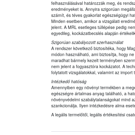
felhasználásával határozzák meg, és rendsz
eredményeket is. Annyira szigorúan megálla
számít, és téves gyakorlat egészségügyi hat
Minden esetben, amikor a vizsgálati eredmé
jelent. A MRL esetleges túllépése pedig nem
egyedileg, kockázatbecslés alapján értékeli
Szigorúan szabályozott szerhasználat
A rendszer következő biztosítéka, hogy Ma
módon használható, ami biztosítja, hogy ne
maradhat bármely kezelt terményben szerm
nem jelent a fogyasztóra kockázatot. A tech
folytatott vizsgálatokkal, valamint az impo
Intézkedő hatóság
Amennyiben egy növényi termékben a meg
egészségre ártalmas anyag található, a hat
növényvédelmi szabálytalanságokat mind az 
szankcionálja. Ilyen intézkedésre alma ese
A legális termelőtől, legális értékesítési c